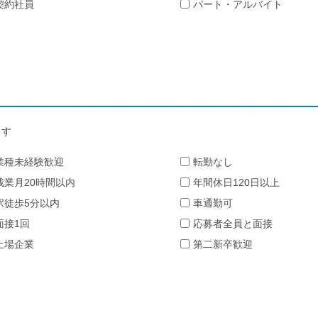
契約社員
パート・アルバイト
ます
業種未経験歓迎
転勤なし
残業月20時間以内
年間休日120日以上
駅徒歩5分以内
車通勤可
面接1回
応募者全員と面接
上場企業
第二新卒歓迎