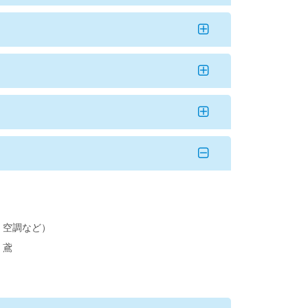
）
、空調など）
・鳶