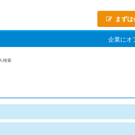
まずは
企業
に
オ
人検索