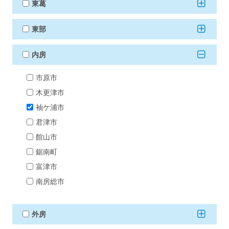
東葛
東部
内房
市原市
木更津市
袖ケ浦市
君津市
館山市
鋸南町
富津市
南房総市
外房