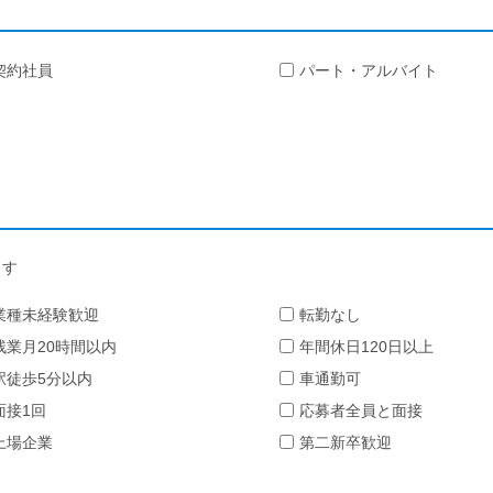
契約社員
パート・アルバイト
ます
業種未経験歓迎
転勤なし
残業月20時間以内
年間休日120日以上
駅徒歩5分以内
車通勤可
面接1回
応募者全員と面接
上場企業
第二新卒歓迎