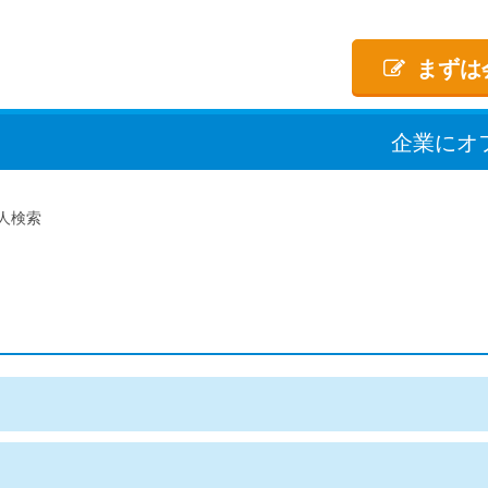
まずは
企業
に
オ
人検索