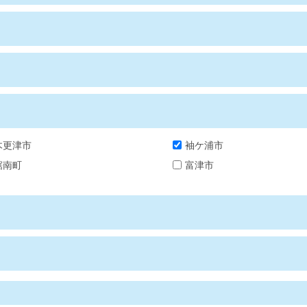
木更津市
袖ケ浦市
鋸南町
富津市