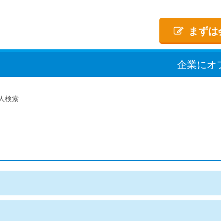
まずは
企業
に
オ
人検索