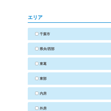
エリア
千葉市
県央/西部
東葛
東部
内房
外房