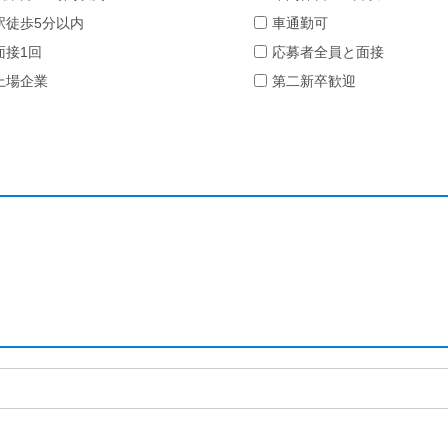
駅徒歩5分以内
車通勤可
面接1回
応募者全員と面接
上場企業
第二新卒歓迎