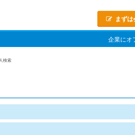
まずは
企業
に
オ
人検索