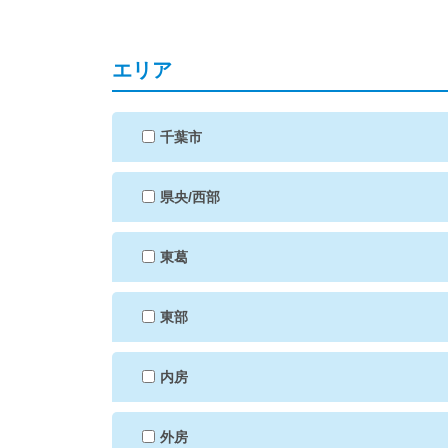
エリア
千葉市
県央/西部
東葛
東部
内房
外房