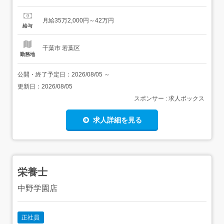
務、計画書作成、モニタリング、シフト管理、調整業務 給
与・手当<給与>月給352,000〜420,000円<基本給
月給35万2,000円～42万円
>146,000円<手当>交通費支給:実費(上限あり)交通費支給月
給与
額:30,000円ソーシャルヒ...
千葉市 若葉区
勤務地
公開・終了予定日：
2026/08/05
～
更新日：
2026/08/05
スポンサー : 求人ボックス
求人詳細を見る
栄養士
中野学園店
正社員