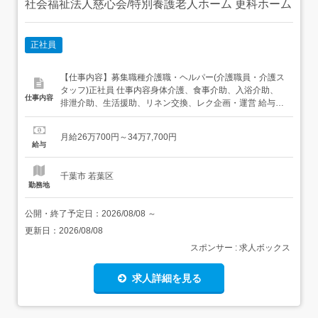
社会福祉法人慈心会/特別養護老人ホーム 更科ホーム
正社員
【仕事内容】募集職種介護職・ヘルパー(介護職員・介護ス
タッフ)正社員 仕事内容身体介護、食事介助、入浴介助、
仕事内容
排泄介助、生活援助、リネン交換、レク企画・運営 給与・
手当<給与>月給260,700〜347,700円<基本給>172,700〜
243,700円<手当>交通費支給:実費(上限あり)交通費支給月
月給26万700円～34万7,700円
額:30,000円夜勤手当:30,000〜40,000円処遇改善...
給与
千葉市 若葉区
勤務地
公開・終了予定日：
2026/08/08
～
更新日：
2026/08/08
スポンサー : 求人ボックス
求人詳細を見る