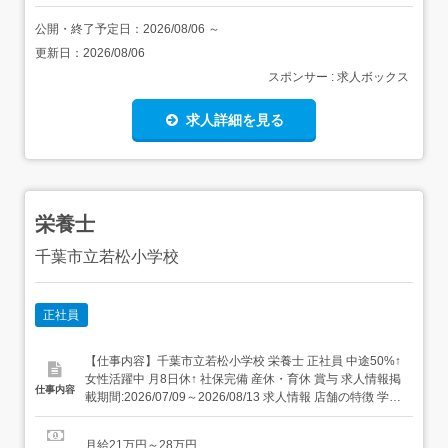
公開・終了予定日：
2026/08/06
～
更新日：
2026/08/06
スポンサー : 求人ボックス
求人詳細を見る
栄養士
千葉市立若松小学校
正社員
【仕事内容】千葉市立若松小学校 栄養士 正社員 中途50%↑
女性活躍中 月8日休↑ 社保完備 産休・育休 賞与 求人情報掲
仕事内容
載期間:2026/07/09～2026/08/13 求人情報 店舗の特徴 学校
給食 住 所 千葉県 千葉市若葉区 若松町360-1 交 通 JR総武
本線「都賀駅」よりバス10分車通勤可 URL 土日祝休み!日
月給21万円～28万円