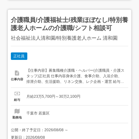
介護職員/介護福祉士/残業ほぼなし/特別養
護老人ホームの介護職/シフト相談可
社会福祉法人清和園/特別養護老人ホーム 清和園
正社員
【仕事内容】募集職種介護職・ヘルパー(介護職員・介護ス
タッフ)正社員 仕事内容身体介護、食事介助、入浴介助、
仕事内容
排泄介助、生活援助、リネン交換、レク企画・運営 給与・
手当<給与>月給235,700〜302,100円<基本給>164,200〜
227,600円<手当>交通費支給:実費(上限あり)交通費支給月
月給23万5,700円～30万2,100円
額:30,000円処遇改善手当:44,000〜47,000円夜勤...
給与
千葉市 若葉区
勤務地
公開・終了予定日：
2026/08/08
～
更新日：
2026/08/08