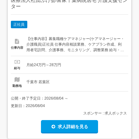
医療法人社団ふけ会/富家千葉病院居宅 介護支援セン
ター
正社員
【仕事内容】募集職種ケアマネジャー(ケアマネージャー・
介護職員)正社員 仕事内容相談業務、ケアプラン作成、利
仕事内容
用者宅訪問、介護事務、モニタリング、調整業務 給与・手
当<給与>月給240,000〜280,000円<基本給>210,000〜
250,000円<手当>交通費支給:実費(上限あり)交通費支給月
月給24万円～28万円
額:50,000円調整手当:30,000円主任ケアマネ手当:0～2...
給与
千葉市 若葉区
勤務地
公開・終了予定日：
2026/08/04
～
更新日：
2026/08/04
スポンサー : 求人ボックス
求人詳細を見る