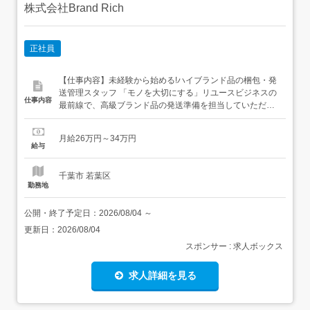
株式会社Brand Rich
正社員
【仕事内容】未経験から始める!ハイブランド品の梱包・発
送管理スタッフ 「モノを大切にする」リユースビジネスの
仕事内容
最前線で、高級ブランド品の発送準備を担当していただき
ます。冷暖房完備の快適な室内でのセキュリティの整った
作業なので、働きやすい環境が整っています <具体的な業
月給26万円～34万円
務内容>・買取・販売が成立した商品の指定場所への移
給与
動、および丁寧な箱詰め・梱包作業・ハイブランド品がお
客様の手元に安全に届く...
千葉市 若葉区
勤務地
公開・終了予定日：
2026/08/04
～
更新日：
2026/08/04
スポンサー : 求人ボックス
求人詳細を見る