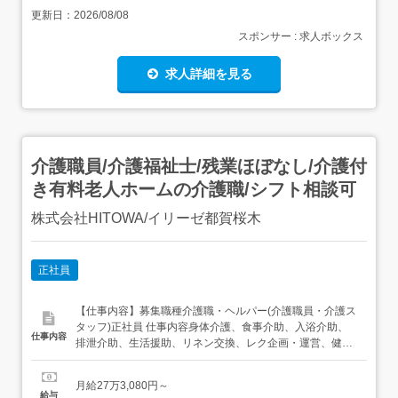
更新日：
2026/08/08
スポンサー : 求人ボックス
求人詳細を見る
介護職員/介護福祉士/残業ほぼなし/介護付
き有料老人ホームの介護職/シフト相談可
株式会社HITOWA/イリーゼ都賀桜木
正社員
【仕事内容】募集職種介護職・ヘルパー(介護職員・介護ス
タッフ)正社員 仕事内容身体介護、食事介助、入浴介助、
仕事内容
排泄介助、生活援助、リネン交換、レク企画・運営、健康
管理 給与・手当<給与>月給273,080円〜<基本給>143,500
円<手当>交通費支給:実費(上限あり)地域手当:46,000円職種
月給27万3,080円～
手当:4,750円処遇改善手当:20,500円処遇改善手当3:23...
給与