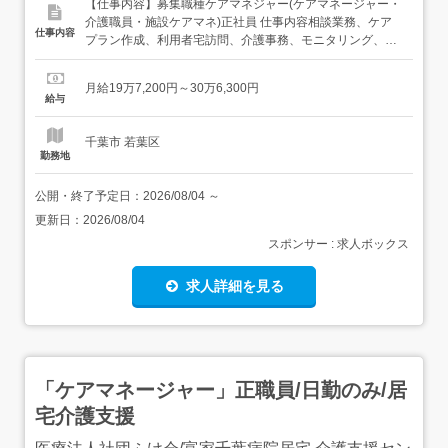
【仕事内容】募集職種ケアマネジャー(ケアマネージャー・
介護職員・施設ケアマネ)正社員 仕事内容相談業務、ケア
仕事内容
プラン作成、利用者宅訪問、介護事務、モニタリング、調
整業務 給与・手当<給与>月給197,200〜306,300円<手当>
交通費支給:実費(上限あり)介護福祉士10年以上:7000円/月
月給19万7,200円～30万6,300円
主任ケアマネ手当:20,000円/月<賞与>賞与あり合計5ヶ月分
給与
...
千葉市 若葉区
勤務地
公開・終了予定日：
2026/08/04
～
更新日：
2026/08/04
スポンサー : 求人ボックス
求人詳細を見る
「ケアマネージャー」正職員/日勤のみ/居
宅介護支援