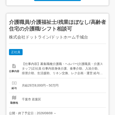
介護職員/介護福祉士/残業ほぼなし/高齢者
住宅の介護職/シフト相談可
株式会社ドットライン/ドットホーム千城台
正社員
【仕事内容】募集職種介護職・ヘルパー(介護職員・介護ス
タッフ)正社員 仕事内容身体介護、食事介助、入浴介助、
仕事内容
排泄介助、生活援助、リネン交換、レク企画・運営 給与・
手当<給与>月給298,000〜500,000円<基本給>185,000円<
手当>交通費支給:実費(上限あり)交通費支給月額:30,000円
月給29万8,000円～50万円
夜勤手当:7,000円/回年末年始手当:<12/30～1/3>...
給与
千葉市 若葉区
勤務地
公開・終了予定日：
2026/08/08
～