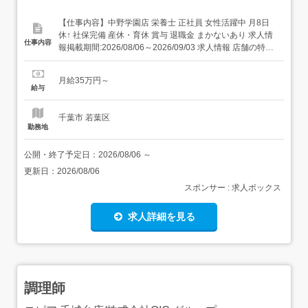
【仕事内容】中野学園店 栄養士 正社員 女性活躍中 月8日
休↑ 社保完備 産休・育休 賞与 退職金 まかないあり 求人情
仕事内容
報掲載期間:2026/08/06～2026/09/03 求人情報 店舗の特徴
施設内調理(病院・老人ホーム・福祉施設) 住 所 千葉県 千
葉市若葉区 中野町1574-31 交 通 JR東金線「福俵駅」より
月給35万円～
車18分 新規事業所...
給与
千葉市 若葉区
勤務地
公開・終了予定日：
2026/08/06
～
更新日：
2026/08/06
スポンサー : 求人ボックス
求人詳細を見る
調理師