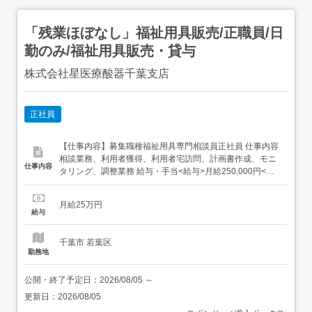
「残業ほぼなし」福祉用具販売/正職員/日
勤のみ/福祉用具販売・貸与
株式会社星医療酸器千葉支店
正社員
【仕事内容】募集職種福祉用具専門相談員正社員 仕事内容
相談業務、利用者獲得、利用者宅訪問、計画書作成、モニ
仕事内容
タリング、調整業務 給与・手当<給与>月給250,000円<基
本給>200,000円<手当>交通費支給:実費(上限なし)固定残業
代:50,000円<賞与>賞与あり年2回 勤務時間日勤専従1日
月給25万円
勤:9:00～18:00(休憩60分) 勤務形態残業...
給与
千葉市 若葉区
勤務地
公開・終了予定日：
2026/08/05
～
更新日：
2026/08/05