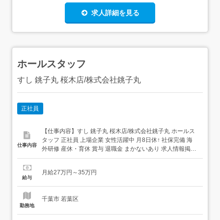
求人詳細を見る
ホールスタッフ
すし 銚子丸 桜木店/株式会社銚子丸
正社員
【仕事内容】すし 銚子丸 桜木店/株式会社銚子丸 ホールス
タッフ 正社員 上場企業 女性活躍中 月8日休↑ 社保完備 海
仕事内容
外研修 産休・育休 賞与 退職金 まかないあり 求人情報掲載
期間:2026/07/16～2026/08/20 求人情報 店舗の特徴 上場企
業の安定を感じる寿司ブランド 住 所 千葉県 千葉市若葉区
月給27万円～35万円
桜木北1-2-3 交 通 千葉都市モノ...
給与
千葉市 若葉区
勤務地