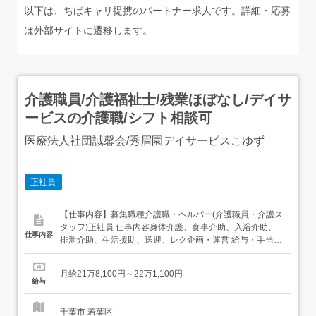
以下は、ちばキャリ提携のパートナー求人です。詳細・応募
は外部サイトに遷移します。
介護職員/介護福祉士/残業ほぼなし/デイサ
ービスの介護職/シフト相談可
医療法人社団誠馨会/秀眉園デイサービスこゆず
正社員
【仕事内容】募集職種介護職・ヘルパー(介護職員・介護ス
タッフ)正社員 仕事内容身体介護、食事介助、入浴介助、
仕事内容
排泄介助、生活援助、送迎、レク企画・運営 給与・手当<
給与>月給218,100〜221,100円<基本給>168,600円<手当>
交通費支給:実費(上限あり)交通費支給月額:50,000円職務手
月給21万8,100円～22万1,100円
当:8,000円危険手当:2,000円介護手当:39,500...
給与
千葉市 若葉区