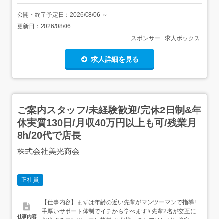
公開・終了予定日：
2026/08/06
～
更新日：
2026/08/06
スポンサー : 求人ボックス
求人詳細を見る
ご案内スタッフ/未経験歓迎/完休2日制&年
休実質130日/月収40万円以上も可/残業月
8h/20代で店長
株式会社美光商会
正社員
【仕事内容】まずは年齢の近い先輩がマンツーマンで指導!
手厚いサポート体制でイチから学べます!/ 先輩2名が交互に
仕事内容