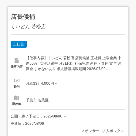
店長候補
くいどん 若松店
正社員
【仕事内容】くいどん 若松店 店長候補 正社員 上場企業 中
途50%↑ 女性活躍中 月8日休↑ 社保完備 産休・育休 賞与 退
仕事内容
職金 まかないあり 求人情報掲載期間:2026/07/09～
2026/08/13 求人情報 店舗の特徴 東証プライム・名証プレ
ミア上場の焼肉 住 所 千葉県 千葉市若葉区 若松町2157-1
月給33万4,000円～
交 通 JR総武本線「都賀駅」より車8...
給与
千葉市 若葉区
勤務地
公開・終了予定日：
2026/08/06
～
更新日：
2026/08/06
スポンサー : 求人ボックス