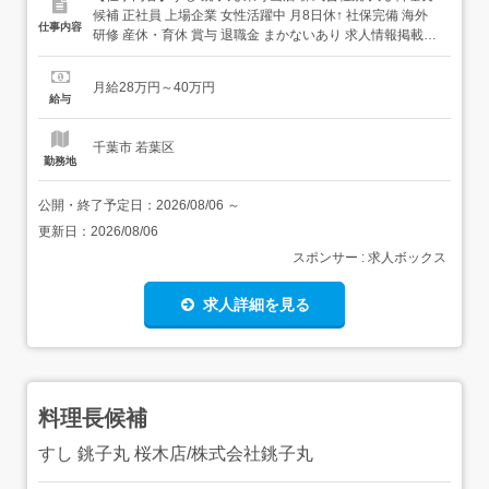
候補 正社員 上場企業 女性活躍中 月8日休↑ 社保完備 海外
仕事内容
研修 産休・育休 賞与 退職金 まかないあり 求人情報掲載期
間:2026/07/16～2026/08/20 求人情報 店舗の特徴 上場企業
の安定を感じる寿司ブランド 住 所 千葉県 千葉市若葉区 東
月給28万円～40万円
寺山町931-1 交 通 千葉都市モノ...
給与
千葉市 若葉区
勤務地
公開・終了予定日：
2026/08/06
～
更新日：
2026/08/06
スポンサー : 求人ボックス
求人詳細を見る
料理長候補
すし 銚子丸 桜木店/株式会社銚子丸