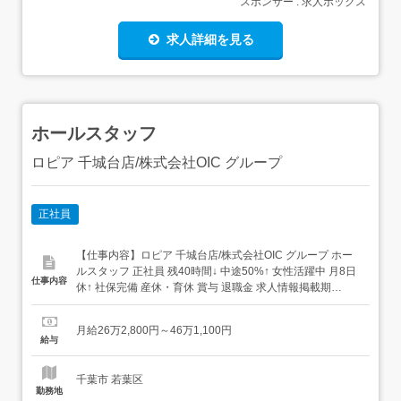
スポンサー : 求人ボックス
求人詳細を見る
ホールスタッフ
ロピア 千城台店/株式会社OIC グループ
正社員
【仕事内容】ロピア 千城台店/株式会社OIC グループ ホー
ルスタッフ 正社員 残40時間↓ 中途50%↑ 女性活躍中 月8日
仕事内容
休↑ 社保完備 産休・育休 賞与 退職金 求人情報掲載期
間:2026/07/23～2026/08/27 求人情報 店舗の特徴 着実に成
長を続けるスーパーブランド 住 所 千葉県 千葉市若葉区 千
月給26万2,800円～46万1,100円
城台北3-21-1 交 通 千葉都市...
給与
千葉市 若葉区
勤務地