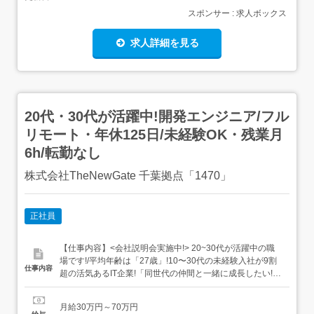
スポンサー : 求人ボックス
求人詳細を見る
20代・30代が活躍中!開発エンジニア/フル
リモート・年休125日/未経験OK・残業月
6h/転勤なし
株式会社TheNewGate 千葉拠点「1470」
正社員
【仕事内容】<会社説明会実施中!> 20~30代が活躍中の職
場です!/平均年齢は「27歳」!10〜30代の未経験入社が9割
仕事内容
超の活気あるIT企業!「同世代の仲間と一緒に成長したい!」
という方にピッタリの環境です 研修期間終了後、スキルに
応じて着実に昇給! ITデビュー後は<年休125日&残業月6h>
月給30万円～70万円
でプライベート充実 研修終了後はスキルに応じてリモート