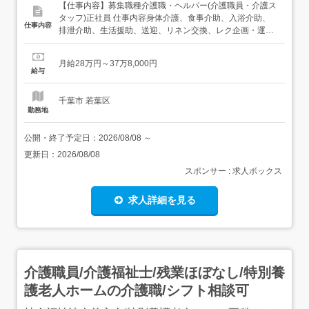
【仕事内容】募集職種介護職・ヘルパー(介護職員・介護ス
タッフ)正社員 仕事内容身体介護、食事介助、入浴介助、
仕事内容
排泄介助、生活援助、送迎、リネン交換、レク企画・運営
給与・手当<給与>月給280,000〜378,000円<手当>交通費
支給:実費(上限あり)資格手当:5,000〜25,000円職務手
月給28万円～37万8,000円
当:15,000円処遇改善手当:30,000円夜勤手当:6,000円/回(...
給与
千葉市 若葉区
勤務地
公開・終了予定日：
2026/08/08
～
更新日：
2026/08/08
スポンサー : 求人ボックス
求人詳細を見る
介護職員/介護福祉士/残業ほぼなし/特別養
護老人ホームの介護職/シフト相談可