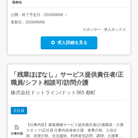
勤務地
公開・終了予定日：
2026/08/08
～
更新日：
2026/08/08
スポンサー : 求人ボックス
求人詳細を見る
「残業ほぼなし」サービス提供責任者/正
職員/シフト相談可/訪問介護
株式会社ドットライン/ドット365 都町
正社員
【仕事内容】募集職種サービス提供責任者(介護職員・介護
スタッフ)正社員 仕事内容身体介護、食事介助、入浴介
仕事内容
助、排泄介助、生活援助、利用者宅訪問、調理、介護事