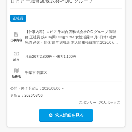
ロピア 千城台店/株式会社OIC グループ
正社員
【仕事内容】ロピア 千城台店/株式会社OIC グループ 調理
師 正社員 残40時間↓ 中途50%↑ 女性活躍中 月8日休↑ 社保
仕事内容
完備 産休・育休 賞与 退職金 求人情報掲載期間:2026/07/23
～2026/08/27 求人情報 店舗の特徴 着実に成長を続けるス
ーパーブランド 住 所 千葉県 千葉市若葉区 千城台北3-21-1
月給26万2,800円～46万1,100円
交 通 千葉都市モノレー...
給与
千葉市 若葉区
勤務地
公開・終了予定日：
2026/08/06
～
更新日：
2026/08/06
スポンサー : 求人ボックス
求人詳細を見る