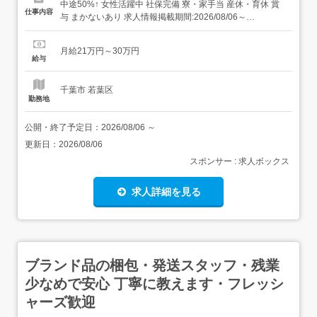
中途50%↑ 女性活躍中 社保完備 寮・家⼿当 産休・育休 賞
仕事内容
与 まかないあり 求人情報掲載期間:2026/08/06～
2026/09/03 求人情報 店舗の特徴 昇給・賞与・社宅・122
日休の集団調理 住 所 千葉県 千葉市若葉区 東寺山町790-1
月給21万円～30万円
交 通 JR総武本線「東千葉駅」より徒歩19...
給与
千葉市 若葉区
勤務地
公開・終了予定日：
2026/08/06
～
更新日：
2026/08/06
スポンサー : 求人ボックス
求人詳細を見る
ブランド品の梱包・発送スタッフ・残業
少なめで安心 丁寧に教えます・フレッシ
ャーズ歓迎