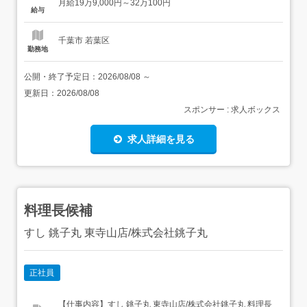
月給19万9,000円～32万100円
>1,500〜3,400円(...
給与
千葉市 若葉区
勤務地
公開・終了予定日：
2026/08/08
～
更新日：
2026/08/08
スポンサー : 求人ボックス
求人詳細を見る
料理長候補
すし 銚子丸 東寺山店/株式会社銚子丸
正社員
【仕事内容】すし 銚子丸 東寺山店/株式会社銚子丸 料理長