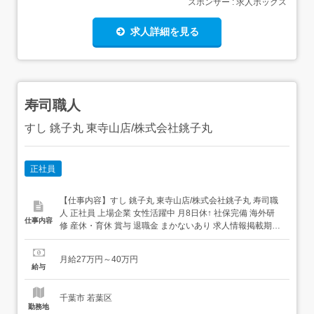
スポンサー : 求人ボックス
求人詳細を見る
寿司職人
すし 銚子丸 東寺山店/株式会社銚子丸
正社員
【仕事内容】すし 銚子丸 東寺山店/株式会社銚子丸 寿司職
人 正社員 上場企業 女性活躍中 月8日休↑ 社保完備 海外研
仕事内容
修 産休・育休 賞与 退職金 まかないあり 求人情報掲載期
間:2026/07/16～2026/08/20 求人情報 店舗の特徴 上場企業
の安定を感じる寿司ブランド 住 所 千葉県 千葉市若葉区 東
月給27万円～40万円
寺山町931-1 交 通 千葉都市モノレ...
給与
千葉市 若葉区
勤務地