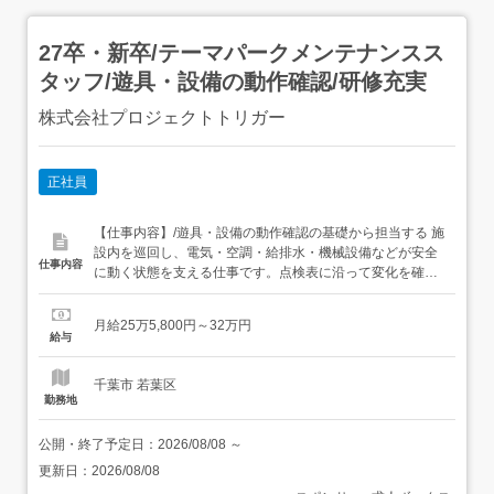
27卒・新卒/テーマパークメンテナンスス
タッフ/遊具・設備の動作確認/研修充実
株式会社プロジェクトトリガー
正社員
【仕事内容】/遊具・設備の動作確認の基礎から担当する 施
設内を巡回し、電気・空調・給排水・機械設備などが安全
仕事内容
に動く状態を支える仕事です。点検表に沿って変化を確認
し、異音・表示・外観などの気づきを記録して担当者へ共
有します。これから基礎を覚える方は、設備の名称と確認
月給25万5,800円～32万円
順序から学び、点検の視点を身につけます。<担当業務> 工
給与
具や点検表の使い方を覚え、設備管理の基礎を身につける
点検...
千葉市 若葉区
勤務地
公開・終了予定日：
2026/08/08
～
更新日：
2026/08/08