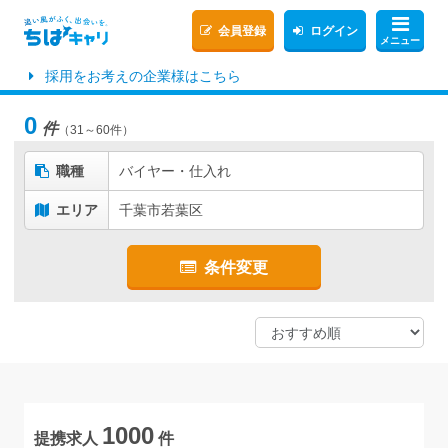
会員登録
ログイン
メニュー
採用をお考えの企業様はこちら
0
件
（31～60件）
職種
バイヤー・仕入れ
エリア
千葉市若葉区
条件変更
1000
提携求人
件