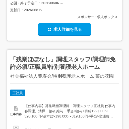
公開・終了予定日：
2026/08/06
～
更新日：
2026/08/06
スポンサー : 求人ボックス
求人詳細を見る
「残業ほぼなし」調理スタッフ/調理師免
許必須/正職員/特別養護老人ホーム
社会福祉法人葉寿会/特別養護老人ホーム 菜の花園
正社員
【仕事内容】募集職種調理師・調理スタッフ正社員 仕事内
容調理、清掃・整頓 給与・手当<給与>月給199,000〜
仕事内容
320,100円<基本給>198,000〜319,100円<手当>交通費支
給:実費(上限なし)被服手当:1,000円住居手当:27,000円早番
手当:1,500円<賞与>賞与あり年2回合計4.15ヶ月分<昇給