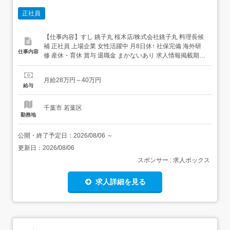
正社員
【仕事内容】すし 銚子丸 桜木店/株式会社銚子丸 料理長候
補 正社員 上場企業 女性活躍中 月8日休↑ 社保完備 海外研
仕事内容
修 産休・育休 賞与 退職金 まかないあり 求人情報掲載期
間:2026/07/16～2026/08/20 求人情報 店舗の特徴 上場企業
の安定を感じる寿司ブランド 住 所 千葉県 千葉市若葉区 桜
月給28万円～40万円
木北1-2-3 交 通 千葉都市モノレー...
給与
千葉市 若葉区
勤務地
公開・終了予定日：
2026/08/06
～
更新日：
2026/08/06
スポンサー : 求人ボックス
求人詳細を見る