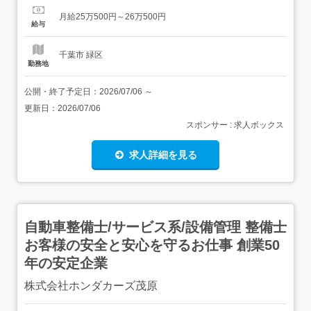
ます お金の不安なく、技術に集中できます!”切る”だけに集
月給25万500円～26万500円
中できる理容師キャリア ノルマなし 指名なし 固定給制で
給与
収入安定収入UP...
千葉市 緑区
勤務地
公開・終了予定日：
2026/07/06
～
更新日：
2026/07/06
スポンサー : 求人ボックス
求人詳細を見る
自動車整備士/サービス系/設備管理 整備士
お客様の安全と安心を守るお仕事 創業50
年の安定企業
株式会社ホンダカーズ茂原