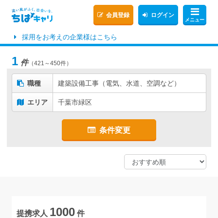
会員登録
ログイン
メニュー
採用をお考えの企業様はこちら
1
件
（421～450件）
職種
建築設備工事（電気、水道、空調など）
エリア
千葉市緑区
条件変更
1000
提携求人
件