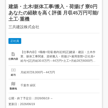
建築・土木/躯体工事/搬入・荷揚げ 寮0円
あなたの経験を高く評価 月収45万円可能/
土工·重機
三共建設株式会社
正社員
【仕事内容】<職種>現場:都内近郊[正]建築・建設・土木作
業、躯体工事関連、資材搬入・荷揚げ<雇用形態>正社員<
仕事内容
給与>[正]月給30.8万円～44万円<土工>月給28万6000円～
44万円+時間外手当全額支給+資格手当+賞与 経験・資格に
応じて給与応相談 普通免許をお持ちでない方は月給26万
月給30万8,000円～44万円
4000円～ 休日出勤の場合、割増賃金支給<年収例>初年度/
給与
年収...
千葉市 緑区
勤務地
公開・終了予定日：
2026/06/19
～
更新日：
2026/06/19