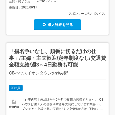
公開・終了予定日：
2026/06/17
～
更新日：
2026/06/17
スポンサー : 求人ボックス
求人詳細を見る
「指名争いなし、順番に切るだけの仕
事」/主婦・主夫歓迎/定年制度なし/交通費
全額支給/週3～4日勤務も可能
QBハウスイオンタウンおゆみ野
正社員
【仕事内容】未経験から6か月で技術力習得できます 。 QB
ハウスは働く人の働きやすさを大切にしています業界トッ
仕事内容
プシェア・上場企業の実績も! ⇓ 入社後6か月は「研修」 ⇓
徐々に舗に立ちながら研修!なのに…給料はしっかり支給し