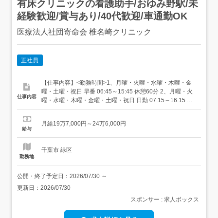
有床クリニックの看護助手/おゆみ野駅/未
経験歓迎/賞与あり/40代歓迎/車通勤OK
医療法人社団寄命会 椎名崎クリニック
正社員
【仕事内容】<勤務時間>1、月曜・火曜・水曜・木曜・金
曜・土曜・祝日 早番 06:45～15:45 休憩60分 2、月曜・火
仕事内容
曜・水曜・木曜・金曜・土曜・祝日 日勤 07:15～16:15 休
憩60分 3、月曜・火曜・水曜・木曜・金曜・土曜・祝日 遅
番 08:00～17:00 休憩60分<給与>月額(総額)197,000円〜
月給19万7,000円～24万6,000円
246,000円<全員に支給> 調整手当:10,000円...
給与
千葉市 緑区
勤務地
公開・終了予定日：
2026/07/30
～
更新日：
2026/07/30
スポンサー : 求人ボックス