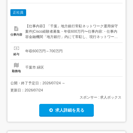
正社員
【仕事内容】「千葉」地方銀行常駐ネットワーク運用保守
案件|Cisco経験者募集・年収600万円〜仕事内容:・仕事内
仕事内容
容金融機関「地方銀行」内にて常駐し、現行ネットワーク
の運用保守および新要件に伴う小〜中規模な増設・変更対
応をご担当いただきます。運用保守業務と並行して、お客
年収600万円～700万円
様の要件に合わせた現行設定からの変更方法の検討「設計
給与
要素」など、構築要素のある作業も多く発生します。 上流
も…新技...
千葉市 緑区
勤務地
公開・終了予定日：
2026/07/24
～
更新日：
2026/07/24
スポンサー : 求人ボックス
求人詳細を見る