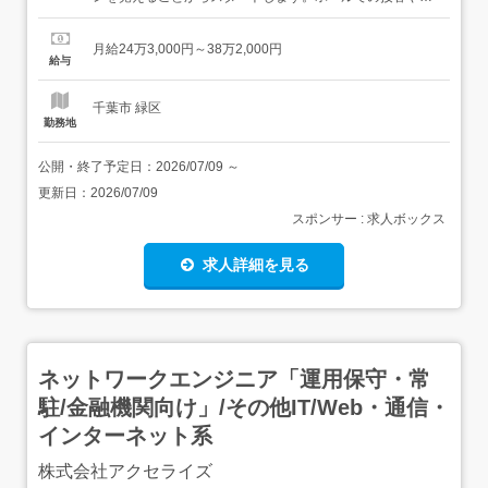
レギュラーメニュー・限定メニューなどの調理にも関わり
ますので、店舗業務全般に関わる幅広いスキルを身につけ
月給24万3,000円～38万2,000円
られます。よりよいお店づくりのためのオペレーション改
給与
善などのアイデアも大歓迎です。<具体的には…>・お席へ
のご案内、オーダーテイ...
千葉市 緑区
勤務地
公開・終了予定日：
2026/07/09
～
更新日：
2026/07/09
スポンサー : 求人ボックス
求人詳細を見る
ネットワークエンジニア「運用保守・常
駐/金融機関向け」/その他IT/Web・通信・
インターネット系
株式会社アクセライズ