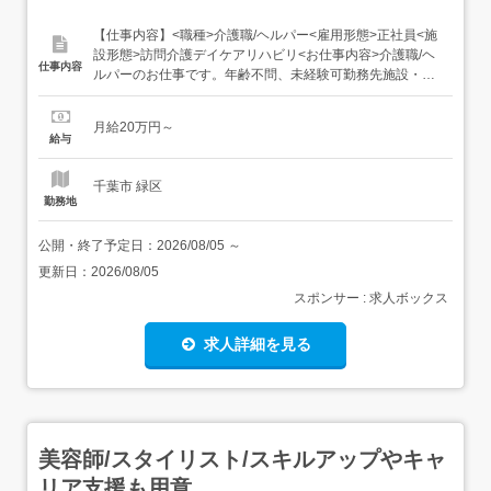
【仕事内容】<職種>介護職/ヘルパー<雇用形態>正社員<施
設形態>訪問介護デイケアリハビリ<お仕事内容>介護職/ヘ
仕事内容
ルパーのお仕事です。年齢不問、未経験可勤務先施設・サ
ービス内容は下記の通り。訪問リハビリテーション 外国の
方の募集も受け付けております。 すずらんクリニックの訪
月給20万円～
問リハビリ勤務、介護福祉士や資格保持者の正社員募集。
給与
未経験者歓迎で年間125日休み。鎌取駅から...
千葉市 緑区
勤務地
公開・終了予定日：
2026/08/05
～
更新日：
2026/08/05
スポンサー : 求人ボックス
求人詳細を見る
美容師/スタイリスト/スキルアップやキャ
リア支援も用意