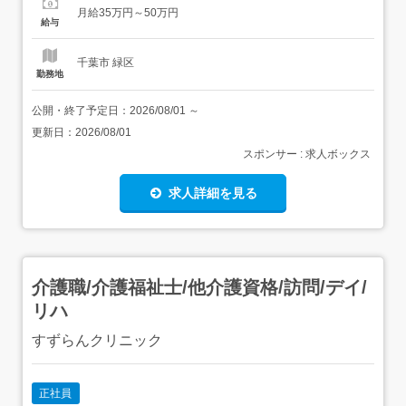
み出せない」など、障がいにより一般企業への就労が難し
月給35万円～50万円
い、働くことに不安を感じているご利用者の方が支援を受
給与
けながら働ける場を提供しています。当事業所では農作業
や軽作業、PCスキルな...
千葉市 緑区
勤務地
公開・終了予定日：
2026/08/01
～
更新日：
2026/08/01
スポンサー : 求人ボックス
求人詳細を見る
介護職/介護福祉士/他介護資格/訪問/デイ/
リハ
すずらんクリニック
正社員