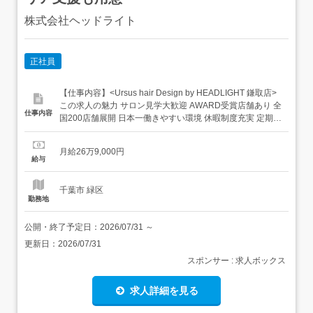
株式会社ヘッドライト
正社員
【仕事内容】<Ursus hair Design by HEADLIGHT 鎌取店>
この求人の魅力 サロン見学大歓迎 AWARD受賞店舗あり 全
仕事内容
国200店舗展開 日本一働きやすい環境 休暇制度充実 定期的
に社内講習会を実施 スキルアップ可能 独立支援制度あり
豊富なキャリアプラン ママさんも活躍中 スタイリスト業務
月給26万9,000円
【経験・資格】美容師免許 【給与】月給26.9万円 【...
給与
千葉市 緑区
勤務地
公開・終了予定日：
2026/07/31
～
更新日：
2026/07/31
スポンサー : 求人ボックス
求人詳細を見る