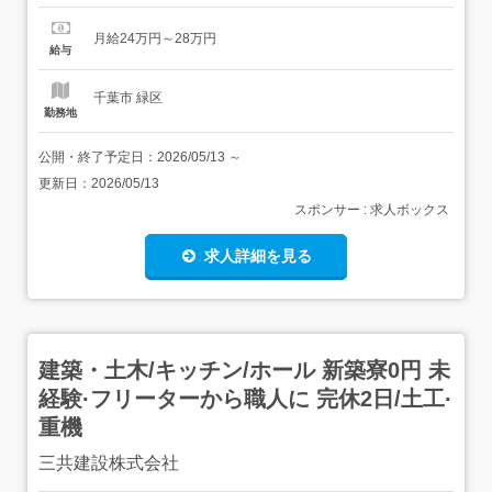
般介護施設のご利用者様のお名前を覚えることが最初のお
仕事です。レクリエーションをして仲を深めたり、天気が
月給24万円～28万円
良い日はお散歩に行ったり等しています。ご利用者様に寄
給与
り添ったお仕事で、相手の気持ちになって働けるからこ
そ、「ありがとう」...
千葉市 緑区
勤務地
公開・終了予定日：
2026/05/13
～
更新日：
2026/05/13
スポンサー : 求人ボックス
求人詳細を見る
建築・土木/キッチン/ホール 新築寮0円 未
経験·フリーターから職人に 完休2日/土工·
重機
三共建設株式会社