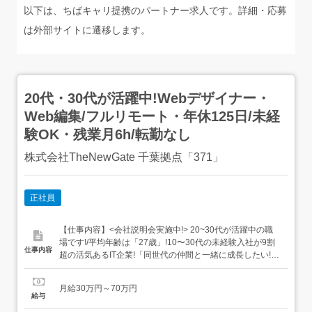
以下は、ちばキャリ提携のパートナー求人です。詳細・応募
は外部サイトに遷移します。
20代・30代が活躍中!Webデザイナー・
Web編集/フルリモート・年休125日/未経
験OK・残業月6h/転勤なし
株式会社TheNewGate 千葉拠点「371」
正社員
【仕事内容】<会社説明会実施中!> 20~30代が活躍中の職
場です!/平均年齢は「27歳」!10〜30代の未経験入社が9割
仕事内容
超の活気あるIT企業!「同世代の仲間と一緒に成長したい!」
という方にピッタリの環境です 研修期間終了後、スキルに
応じて着実に昇給! ITデビュー後は<年休125日&残業月6h>
月給30万円～70万円
でプライベート充実 研修終了後はスキルに応じてリモート
給与
OK!服装・髪型・ネイルも自由...