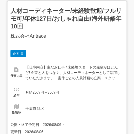
人材コーディネーター/未経験歓迎/フルリ
モ可/年休127日/おしゃれ自由/海外研修年
10回
株式会社Antrace
正社員
【仕事内容】主なお仕事 / 未経験スタートの先輩がほとん
ど! 企業と人をつなぐ、人材コーディネーターとして活躍し
仕事内容
ていただきます。・案件ごとの人員計画の立案・スタッフ
の配置/シフト管理・企業との調整・打ち合わせ・現場メン
バーのフォローや育成・応募者・求職者とのキャリア相談
月給25万円～35万円
および面談業務・企業が求める人材の要件定義・提案業務
給与
などを担当!ただ人を集めるだけでなく、「ど...
千葉市 緑区
勤務地
公開・終了予定日：
2026/08/06
～
更新日：
2026/08/06