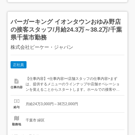
バーガーキング イオンタウンおゆみ野店
の接客スタッフ/月給24.3万～38.2万/千葉
県千葉市勤務
株式会社ビーケー・ジャパン
正社員
【仕事内容】<仕事内容><店舗スタッフの仕事内容>まず
は、提供するメニューのラインナップや店舗オペレーショ
仕事内容
ンを覚えることからスタートします。ホールでの接客や、
レギュラーメニュー・限定メニューなどの調理にも関わり
ますので、店舗業務全般に関わる幅広いスキルを身につけ
月給24万3,000円～38万2,000円
られます。よりよいお店づくりのためのオペレーション改
給与
善などのアイデアも大歓迎です。<具体的には…>・お席へ
のご案内、オーダーテイ...
千葉市 緑区
勤務地