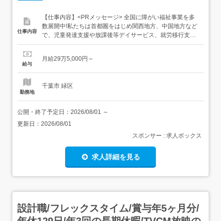
【仕事内容】<PRメッセージ> 全国に障がい福祉事業を多
数展開中!私たちは首都圏をはじめ関西地方、中国地方など
仕事内容
で、児童発達支援や放課後等デイサービス、就労移行支
援、就労継続支援、共同生活援助といった、多彩な障がい
福祉事業を90か所以上展開しています。また障がい福祉事
月給29万5,000円～
業だけでなく、介護事業や外食事業もグループで展開中。
給与
こうした多くの事業形態を1つの地域で展開することで、
地域の方に知ってもら...
千葉市 緑区
勤務地
公開・終了予定日：
2026/08/01
～
更新日：
2026/08/01
スポンサー : 求人ボックス
求人詳細を見る
設計職/フレックスタイム/賞与年5ヶ月分/
年休129日/年3回の長期休暇/TVCM放映の