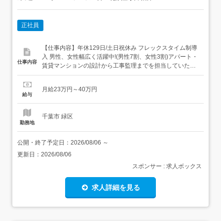
正社員
【仕事内容】年休129日/土日祝休み フレックスタイム制導
入 男性、女性幅広く活躍中!(男性7割、女性3割)アパート・
仕事内容
賃貸マンションの設計から工事監理までを担当していただ
きます。<具体的な仕事内容> 現地調査・役所調査 実施設
計・各種申請業務 工事監理・社内検査 外注事務所への技術
月給23万円～40万円
指導 など<ポイントは…> 建築業界では、「木造しか建て
給与
たことがない」「鉄骨の知識しかな...
千葉市 緑区
勤務地
公開・終了予定日：
2026/08/06
～
更新日：
2026/08/06
スポンサー : 求人ボックス
求人詳細を見る