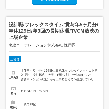
設計職/フレックスタイム/賞与年5ヶ月分/
年休129日/年3回の長期休暇/TVCM放映の
上場企業
東建コーポレーション株式会社 採用課
正社員
【仕事内容】年休129日/土日祝休み フレックスタイム制導
入 男性、女性幅広く活躍中!(男性7割、女性3割)アパート・
仕事内容
賃貸マンションの設計から工事監理までを担当していただ
きます。<具体的な仕事内容> 現地調査・役所調査 実施設
計・各種申請業務 工事監理・社内検査 外注事務所への技術
月給23万円～40万円
指導 など<ポイントは…> 建築業界では、「木造しか建て
給与
たことがない」「鉄骨の知識しかな...
千葉市 緑区
勤務地