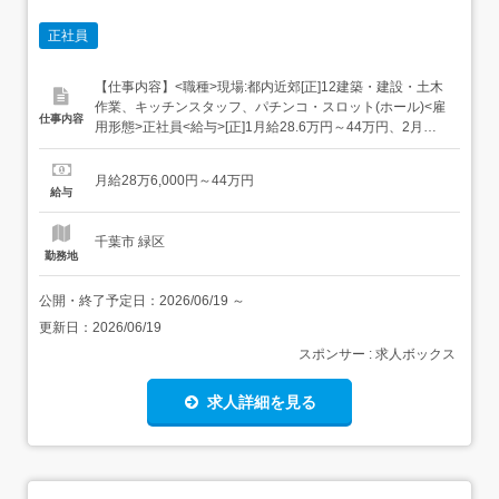
正社員
【仕事内容】<職種>現場:都内近郊[正]12建築・建設・土木
作業、キッチンスタッフ、パチンコ・スロット(ホール)<雇
仕事内容
用形態>正社員<給与>[正]1月給28.6万円～44万円、2月給
30.8万円～44万円1<土工>月給28万6000円～44万円+時間
外手当全額支給+資格手当+賞与 経験・資格に応じて給与応
月給28万6,000円～44万円
相談 普通免許をお持ちでない方は月給26万4000円～ 休
給与
日...
千葉市 緑区
勤務地
公開・終了予定日：
2026/06/19
～
更新日：
2026/06/19
スポンサー : 求人ボックス
求人詳細を見る