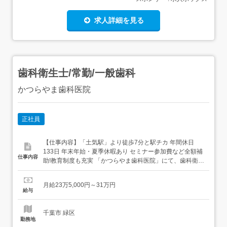
求人詳細を見る
歯科衛生士/常勤/一般歯科
かつらやま歯科医院
正社員
【仕事内容】「土気駅」より徒歩7分と駅チカ 年間休日
133日 年末年始・夏季休暇あり セミナー参加費など全額補
仕事内容
助!教育制度も充実 「かつらやま歯科医院」にて、歯科衛生
士を募集しています。『出来る限り痛みの少ない削らな
い、神経を残す治療』を心がけている歯科医院です。患者
月給23万5,000円～31万円
様に寄り添っていただける方大歓迎です!土気駅より徒歩7
給与
分と駅からも近いので、毎日の通勤にも便利な立地です。
気になる点やご不...
千葉市 緑区
勤務地