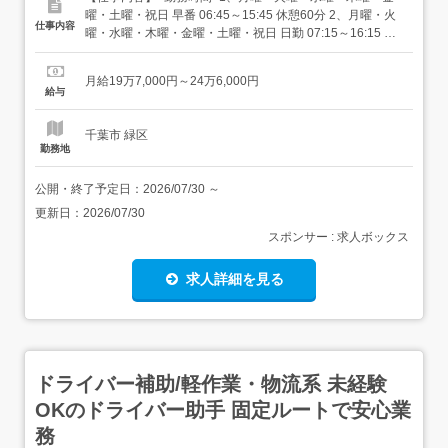
曜・土曜・祝日 早番 06:45～15:45 休憩60分 2、月曜・火
仕事内容
曜・水曜・木曜・金曜・土曜・祝日 日勤 07:15～16:15 休
憩60分 3、月曜・火曜・水曜・木曜・金曜・土曜・祝日 遅
番 08:00～17:00 休憩60分<給与>月額(総額)197,000円〜
月給19万7,000円～24万6,000円
246,000円<全員に支給> 調整手当:10,000円...
給与
千葉市 緑区
勤務地
公開・終了予定日：
2026/07/30
～
更新日：
2026/07/30
スポンサー : 求人ボックス
求人詳細を見る
ドライバー補助/軽作業・物流系 未経験
OKのドライバー助手 固定ルートで安心業
務