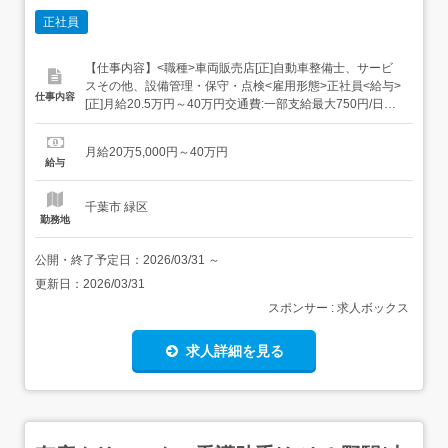
正社員
【仕事内容】<職種>車両販売店[正]自動車整備士、サービ
スその他、設備管理・保守・点検<雇用形態>正社員<給与>
仕事内容
[正]月給20.5万円～40万円交通費:一部支給最大750円/日月
給25万以上可(年齢・経験による)年収400万以上可(経験者)
昇給あり賞与年2回時間外手当家族・扶養手当役職手当資
月給20万5,000円～40万円
格手当試用期間について雇用形態:正社員しょう給与:25万
給与
以上...
千葉市 緑区
勤務地
公開・終了予定日：
2026/03/31
～
更新日：
2026/03/31
スポンサー : 求人ボックス
求人詳細を見る