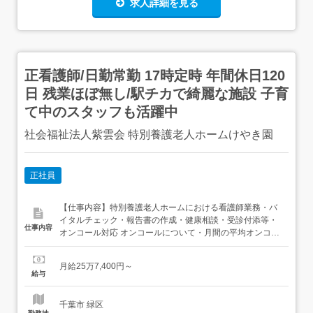
求人詳細を見る
正看護師/日勤常勤 17時定時 年間休日120
日 残業ほぼ無し/駅チカで綺麗な施設 子育
て中のスタッフも活躍中
社会福祉法人紫雲会 特別養護老人ホームけやき園
正社員
【仕事内容】特別養護老人ホームにおける看護師業務・バ
イタルチェック・報告書の作成・健康相談・受診付添等・
仕事内容
オンコール対応 オンコールについて・月間の平均オンコー
ル所持回数:10回/月・月間の平均呼び出し回数:1回～2回/月
【応募資格】正看護師 【特徴】保健師/助産師/介護施設/教
月給25万7,400円～
育制度充実/早番・遅番なし/残業少なめ/日勤のみ可能/駅徒
給与
歩10分以内/マイカー通勤可能 【PR】<安...
千葉市 緑区