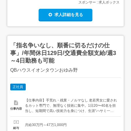
スポンサー : 求人ボックス
求人詳細を見る
「指名争いなし、順番に切るだけの仕
事」/年間休日129日/交通費全額支給/週3
～4日勤務も可能
QBハウスイオンタウンおゆみ野
正社員
【仕事内容】手荒れ・残業・ノルマなし 老若男女に愛され
るカット専門で、無理なく技術に集中。1日20〜40名を担
仕事内容
当し、短期間で高い技術力を身につけ、生涯“ハサミ一
本”で活躍可能です。˚ ₊⁎⁎⁺˳ ༚ 働く魅力は?˚ ₊⁎⁎⁺˳ ༚1 安定高
額固定給+福利厚生充実残業代1分単位支給、ノルマなし。
月給30万円～47万1,000円
地域手当・家賃補助あり。2 身体への負担なしシャンプ
給与