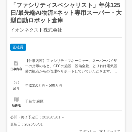
「ファシリティスペシャリスト」年休125
日/最先端AI物流×ネット専用スーパー・大
型自動ロボット倉庫
イオンネクスト株式会社
正社員
【仕事内容】ファシリティマネージャー、スーパーバイザ
ーの指示のもと、CFCの施設・設備全般、とりわけ電気設
仕事内容
備の観点からの管理をサポートしていていただきます。ま
た実務に関しては専門業者に依頼予定ですが、場合によっ
ては専門知識を活用した対応を自ら行うことも求められま
年収350万円～500万円
す。 業務内容:・施設・設備運用ルールの確立・日常的・定
給与
期的メンテナンス計画の作成・適切な実施体制の構築:自社
かアウトソースか...
千葉市 緑区
勤務地
公開・終了予定日：
2026/05/01
～
更新日：
2026/05/01
スポンサー : 求人ボックス