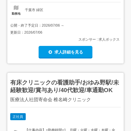
ー・カラー・パーマなしで手荒れ・腰痛...
千葉市 緑区
勤務地
公開・終了予定日：
2026/07/06
～
更新日：
2026/07/06
スポンサー : 求人ボックス
求人詳細を見る
有床クリニックの看護助手/おゆみ野駅/未
経験歓迎/賞与あり/40代歓迎/車通勤OK
医療法人社団寄命会 椎名崎クリニック
正社員
【仕事内容】<勤務時間>1、月曜・火曜・水曜・木曜・金