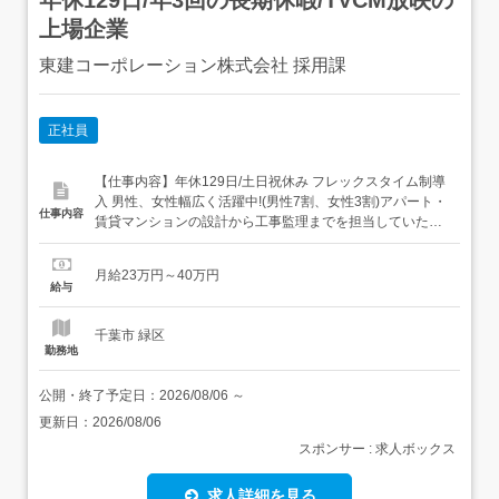
上場企業
東建コーポレーション株式会社 採用課
正社員
【仕事内容】年休129日/土日祝休み フレックスタイム制導
入 男性、女性幅広く活躍中!(男性7割、女性3割)アパート・
仕事内容
賃貸マンションの設計から工事監理までを担当していただ
きます。<具体的な仕事内容> 現地調査・役所調査 実施設
計・各種申請業務 工事監理・社内検査 外注事務所への技術
月給23万円～40万円
指導 など<ポイントは…> 建築業界では、「木造しか建て
給与
たことがない」「鉄骨の知識しかな...
千葉市 緑区
勤務地
公開・終了予定日：
2026/08/06
～
更新日：
2026/08/06
スポンサー : 求人ボックス
求人詳細を見る