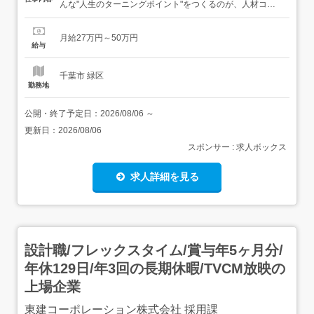
んな"人生のターニングポイント"をつくるのが、人材コー
ディネーターの仕事です。 まずはここからスタート! 求職
者との面談・キャリア相談 企業とのマッチング・ご提案 求
月給27万円～50万円
人作成・スカウト配信 採用イベントやSNSでの広報活動
給与
など人材だけでなく、採用マーケティングや...
千葉市 緑区
勤務地
公開・終了予定日：
2026/08/06
～
更新日：
2026/08/06
スポンサー : 求人ボックス
求人詳細を見る
設計職/フレックスタイム/賞与年5ヶ月分/
年休129日/年3回の長期休暇/TVCM放映の
上場企業
東建コーポレーション株式会社 採用課