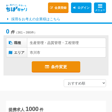
会員登録
ログイン
メニュー
採用をお考えの企業様はこちら
0
件
（361～390件）
職種
生産管理・品質管理・工程管理
エリア
市川市
条件変更
1000
提携求人
件