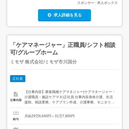
スポンサー : 求人ボックス
求人詳細を見る
「ケアマネージャー」正職員/シフト相談
可/グループホーム
ミモザ 株式会社/ミモザ市川国分
正社員
【仕事内容】募集職種ケアマネジャー(ケアマネージャー・
介護職員・施設ケアマネ)正社員 仕事内容身体介護、生活
仕事内容
援助、相談業務、ケアプラン作成、介護事務、モニタリン
グ、調整業務 給与・手当<給与>月給296,640〜317,900円<
基本給>231,260〜241,580円<手当>交通費支給:実費(上限
月給29万6,640円～31万7,900円
なし)認知症介護実践者研修修了者手当:0〜1,720円確定拠
給与
出年金...