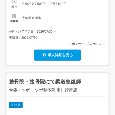
務・日々の保育活動やあそびのサポート・食事、排泄、着
月給23万7,500円～28万7,500円
脱など生活面の援助・行事や活動の準備、運営・保育記録
給与
の作成(ICT・ChatGPT...
千葉県 市川市
勤務地
公開・終了予定日：
2026/07/30
～
更新日：
2026/07/30
スポンサー : 求人ボックス
求人詳細を見る
整骨院・接骨院にて柔道整復師
骨盤 × ツボ コツボ整体院 市川行徳店
正社員