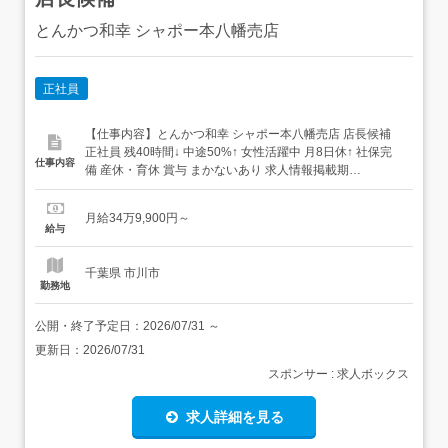
とんかつ和幸 シャポー本八幡売店
正社員
【仕事内容】とんかつ和幸 シャポー本八幡売店 店長候補
正社員 残40時間↓ 中途50%↑ 女性活躍中 月8日休↑ 社保完
仕事内容
備 産休・育休 賞与 まかないあり 求人情報掲載期
間:2026/07/02～2026/08/06 求人情報 店舗の特徴 年収800
万円以上を目指せる安定飲食企業 住 所 千葉県 市川市 八幡
月給34万9,900円～
2-17-1 シャポー本八幡ショッピングモール1F ...
給与
千葉県 市川市
勤務地
公開・終了予定日：
2026/07/31
～
更新日：
2026/07/31
スポンサー : 求人ボックス
求人詳細を見る