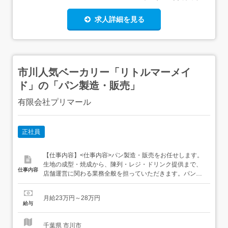
求人詳細を見る
市川人気ベーカリー「リトルマーメイ
ド」の「パン製造・販売」
有限会社プリマール
正社員
【仕事内容】<仕事内容>パン製造・販売をお任せします。
生地の成型・焼成から、陳列・レジ・ドリンク提供まで、
仕事内容
店舗運営に関わる業務全般を担っていただきます。パンの
製造および販売業務全般をお任せします。 未経験から本格
的なパン作りと接客スキルが身につく環境です。パン、サ
月給23万円～28万円
ンドイッチの製造(成型、焼成、仕上げ) 販売、接客、レ
給与
ジ、袋詰めイートインスペースでのドリンク提供 <雇い入
れ直後>上記...
千葉県 市川市