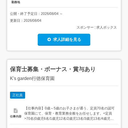
勤務地
公開・終了予定日：
2026/08/04
～
更新日：
2026/08/04
スポンサー : 求人ボックス
求人詳細を見る
保育士募集・ボーナス・賞与あり
K's garden行徳保育園
正社員
【仕事内容】0歳～5歳のお子さまが通う、定員70名の認可
保育園にて、保育・教育業務全般をお任せします。<定員
仕事内容
>70名(0歳児6名/1歳児12名/2歳児13名/3歳児13名/4歳児13
名/5歳児13名)<主な業務内容>・0～5歳児の保育・教育業