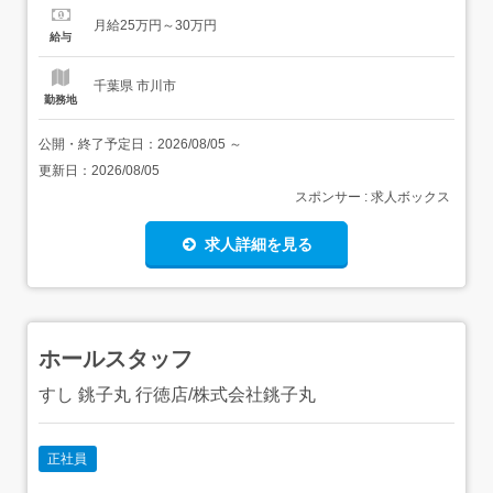
ご希望やお悩み等をカウンセリングシートをもとにヒアリ
月給25万円～30万円
ング 眼精疲労・頭痛・睡眠のお悩み等 ↓2ドライヘッドス
給与
パ施術 頭・首・肩・背中・肩甲骨・デコルテ...
千葉県 市川市
勤務地
公開・終了予定日：
2026/08/05
～
更新日：
2026/08/05
スポンサー : 求人ボックス
求人詳細を見る
ホールスタッフ
すし 銚子丸 行徳店/株式会社銚子丸
正社員