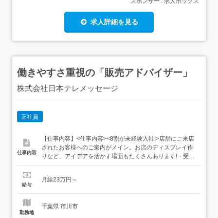
スポンサー : 求人ボックス
求人詳細を見る
働きやすさ重視の「販売アドバイザー」
株式会社日本テレメッセージ
正社員
【仕事内容】<仕事内容><8割が未経験入社!>店舗にご来店
されたお客様へのご案内がメイン。お店のディスプレイ作
仕事内容
りなど、アイデアを活かす場面もたくさんあります!・受
付、接客・お客様のご要望をお伺い・プランやサービス、
商品のご提案・ご契約手続き・ポップやディスプレイ作
月給23万円～
成、店舗のイベント企画・開店準備・閉店作業 など<雇入
給与
れ直後>上記業務<変更の範囲>会社の定める業務全般<給
与・賞...
千葉県 市川市
勤務地