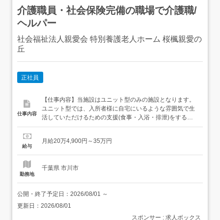
介護職員・社会保険完備の職場で介護職/
ヘルパー
社会福祉法人親愛会 特別養護老人ホーム 桜楓親愛の
丘
正社員
【仕事内容】当施設はユニット型のみの施設となります。
ユニット型では、入所者様に自宅にいるような雰囲気で生
仕事内容
活していただけるための支援(食事・入浴・排泄)をするお
仕事です。働きながら資格の取得を目指すこともできま
す。介護福祉士、社会福祉士、ケアマネジャーなどの資格
月給20万4,900円～35万円
を取得することで、それぞれに専門領域でのステップアッ
給与
プをはかることが可能です。<ユニットケアについて>最大
の特徴は、入居者様の...
千葉県 市川市
勤務地
公開・終了予定日：
2026/08/01
～
更新日：
2026/08/01
スポンサー : 求人ボックス