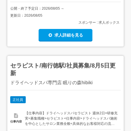
公開・終了予定日：
2026/08/05
～
更新日：
2026/08/05
スポンサー : 求人ボックス
求人詳細を見る
セラピスト/南行徳駅/社員募集/8月5日更
新
ドライヘッドスパ専門店 眠りの森hibiki
正社員
【仕事内容】ドライヘッドスパセラピスト 週休2日×研修充
実<募集職種>セラピスト<仕事内容>ドライヘッドスパ施術
仕事内容
を中心としたサロン業務全般<具体的なお客様対応の流れ
>1受付・カウンセリング ご来店のお客様を笑顔でお迎え