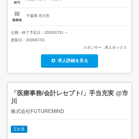
交 通 東京メトロ東西線「行徳駅」よ...
給与
千葉県 市川市
勤務地
公開・終了予定日：
2026/07/31
～
更新日：
2026/07/31
スポンサー : 求人ボックス
求人詳細を見る
「医療事務/会計レセプト/」手当充実 @市
川
株式会社FUTUREMIND
正社員