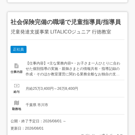
社会保険完備の職場で児童指導員/指導員
児童発達支援事業 LITALICOジュニア 行徳教室
正社員
【仕事内容】<主な業務内容>・お子さま一人ひとりに合わ
せた個別指導の実施・親御さまとの情報共有・指導記録の
仕事内容
作成・そのほか教室運営に関わる業務全般なお独自の支援
記録システムを導入しており、手作業での記録業務に苦労
することはありません(自宅への持ち帰り仕事はゼロ!)<1日
月給25万3,400円～26万8,400円
の流れ>9:30 出勤教室内を掃除したり、朝会で今日の授業
給与
予定などを確認。11:00 保育園に訪問支援お子さまの...
千葉県 市川市
勤務地
公開・終了予定日：
2026/08/01
～
更新日：
2026/08/01