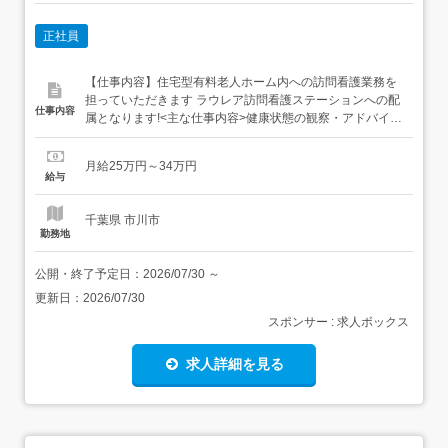
正社員
【仕事内容】住宅型有料老人ホーム内への訪問看護業務を
担っていただきます ラウレア訪問看護ステーションへの配
仕事内容
属となります!<主な仕事内容>健康状態の観察・アドバイス
医療的処置・管理症状の管理日常生活のサポート排泄・清
潔ケアリハビリコミュニケーションによる心理的サポート
月給25万円～34万円
療養環境改善に向けたアドバイス家族など介護者からの相
給与
談対応・支援看取りに向けたサポート 通院の付き添い...
千葉県 市川市
勤務地
公開・終了予定日：
2026/07/30
～
更新日：
2026/07/30
スポンサー : 求人ボックス
求人詳細を見る