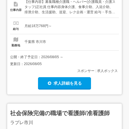
【仕事内容】募集職種介護職・ヘルパー(介護職員・介護ス
タッフ)正社員 仕事内容身体介護、食事介助、入浴介助、
仕事内容
排泄介助、生活援助、送迎、レク企画・運営 給与・手当<
給与>月給180,768円〜<手当>交通費支給:実費(上限あり)
勤務時間日勤専従1日勤:8:30～17:30(休憩60分) 勤務形態残
月給18万768円～
業ほぼなし、日勤のみ可、シフト相談可 休日・休暇有給消
給与
化促進...
千葉県 市川市
勤務地
公開・終了予定日：
2026/08/05
～
更新日：
2026/08/05
スポンサー : 求人ボックス
求人詳細を見る
社会保険完備の職場で看護師/准看護師
ラプレ市川