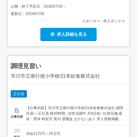
公開・終了予定日：
2026/07/30
～
更新日：
2026/07/30
スポンサー : 求人ボックス
求人詳細を見る
調理見習い
市川市立南行徳小学校/日本給食株式会社
正社員
【仕事内容】市川市立南行徳小学校/日本給食株式会社 調理
見習い 正社員 残40時間↓ 女性活躍中 月8日休↑ 社保完備 産
仕事内容
休・育休 時短可 賞与 退職金 まかないあり 求人情報掲載期
間:2026/07/02～2026/08/06 求人情報 店舗の特徴 年間休日
125日&実働8時間 給食業態 住 所 千葉県 市川市 欠真間1-6-
月給21万円～26万円
38 交 通 東京メトロ東...
給与