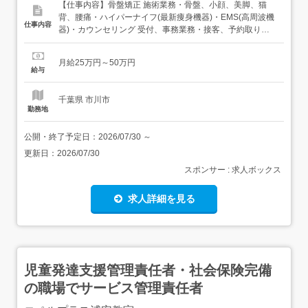
【仕事内容】骨盤矯正 施術業務・骨盤、小顔、美脚、猫
背、腰痛・ハイパーナイフ(最新痩身機器)・EMS(高周波機
仕事内容
器)・カウンセリング 受付、事務業務・接客、予約取り、
電話対応、パソコン入力、お会計・入力/出力業務、データ
集計 施術付帯業務・ベッドメイク、掃除、機器の取付 その
月給25万円～50万円
他・物品販売(個人ノルマはありません)・ホスピタリティ
給与
ーの創造・お客様へのヒアリング、関係づくり...
千葉県 市川市
勤務地
公開・終了予定日：
2026/07/30
～
更新日：
2026/07/30
スポンサー : 求人ボックス
求人詳細を見る
児童発達支援管理責任者・社会保険完備
の職場でサービス管理責任者