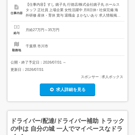
【仕事内容】すし 銚子丸 行徳店/株式会社銚子丸 ホールス
タッフ 正社員 上場企業 女性活躍中 月8日休↑ 社保完備 海
仕事内容
外研修 産休・育休 賞与 退職金 まかないあり 求人情報掲載
期間:2026/07/16～2026/08/20 求人情報 店舗の特徴 上場企
業の安定を感じる寿司ブランド 住 所 千葉県 市川市 押切
月給27万円～35万円
20-5 交 通 東京メトロ東西線「行徳...
給与
千葉県 市川市
勤務地
公開・終了予定日：
2026/07/31
～
更新日：
2026/07/31
スポンサー : 求人ボックス
求人詳細を見る
ドライバー/配達/ドライバー補助 トラック
の中は 自分の城 一人でマイペースなドラ