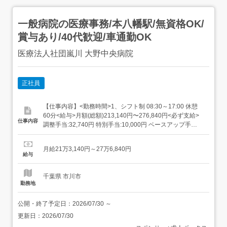
一般病院の医療事務/本八幡駅/無資格OK/
賞与あり/40代歓迎/車通勤OK
医療法人社団嵐川 大野中央病院
正社員
【仕事内容】<勤務時間>1、シフト制 08:30～17:00 休憩
60分<給与>月額(総額)213,140円〜276,840円<必ず支給>
仕事内容
調整手当:32,740円 特別手当:10,000円 ベースアップ手
当:12,500円 住宅手当:世帯主以外10,000円、世帯主20,000
円 <対象者のみ> 皆勤手当:5,000円時間外算定 週40時間年
月給21万3,140円～27万6,840円
収:約320万円～4...
給与
千葉県 市川市
勤務地
公開・終了予定日：
2026/07/30
～
更新日：
2026/07/30