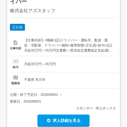
イバー
株式会社アズスタッフ
正社員
【仕事内容】<職種>[正]ドライバー・運転手、配達・配
送・宅配便、ドライバー補助<雇用形態>正社員<給与>[正]
仕事内容
月給35万円～45万円交通費:一部支給交通費規定支給(勤務
地による)<収入イメージ>月358050円以上+残業・深夜手
当など(職場・お仕事によります)<仕事内容><たとえば>セ
月給35万円～45万円
ンター間配送介護施設の送迎郵便配送 スーパーの配送(か
給与
ご車をおして定...
千葉県 市川市
勤務地
公開・終了予定日：
2026/08/01
～
更新日：
2026/08/01
スポンサー : 求人ボックス
求人詳細を見る