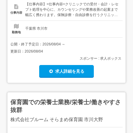
【仕事内容】<仕事内容>クリニックでの受付・会計・レセ
プト処理を中心に、カウンセリングや業務改善の起案まで
仕事内容
幅広く携わります。保険診療・自由診療を行うクリニック
にて、患者様の治療体験向上を目指した医療事務業務全般
をお任せします受付対応、診療介助、会計業務患者様の予
千葉県 市川市
約管理・来客対応カルテの作成、レセプトの請求処理など
勤務地
のPC業務オンライン・来院された患者様へのカウンセリン
グ対応業務改善や...
公開・終了予定日：
2026/08/04
～
更新日：
2026/08/04
スポンサー : 求人ボックス
求人詳細を見る
保育園での栄養士業務/栄養士/働きやすさ
抜群
株式会社ブルーム そらまめ保育園 市川大野