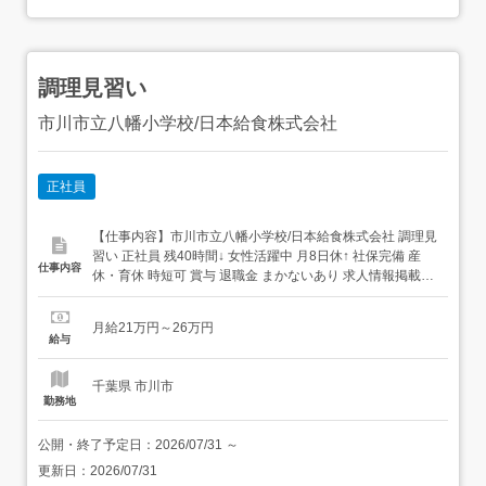
調理見習い
市川市立八幡小学校/日本給食株式会社
正社員
【仕事内容】市川市立八幡小学校/日本給食株式会社 調理見
習い 正社員 残40時間↓ 女性活躍中 月8日休↑ 社保完備 産
仕事内容
休・育休 時短可 賞与 退職金 まかないあり 求人情報掲載期
間:2026/07/02～2026/08/06 求人情報 店舗の特徴 年間休日
125日&実働8時間 給食業態 住 所 千葉県 市川市 八幡3-24-1
月給21万円～26万円
交 通 都営新宿線「本八...
給与
千葉県 市川市
勤務地
公開・終了予定日：
2026/07/31
～
更新日：
2026/07/31