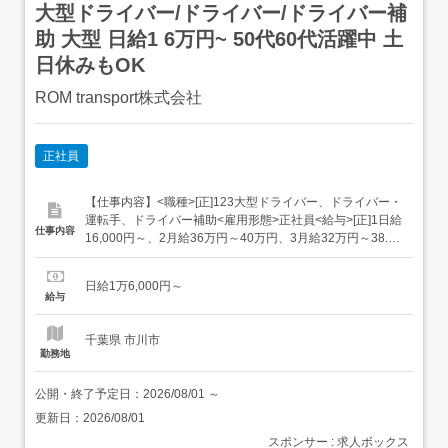
大型ドライバー/ドライバー/ドライバー補
助 大型 日給1 6万円~ 50代60代活躍中 土
日休みもOK
ROM transport株式会社
正社員
【仕事内容】<職種>[正]123大型ドライバー、ドライバー・
運転手、ドライバー補助<雇用形態>正社員<給与>[正]1日給
仕事内容
16,000円～、2月給36万円～40万円、3月給32万円～38.4
万円交通費:一部支給交通費規定内支給 日給月給制日給:1万
6000円<月収例>土日祝休み(月20日で計算)320,000円土日
日給1万6,000円～
隔週休み(月24日で計算)384,000...
給与
千葉県 市川市
勤務地
公開・終了予定日：
2026/08/01
～
更新日：
2026/08/01
スポンサー : 求人ボックス