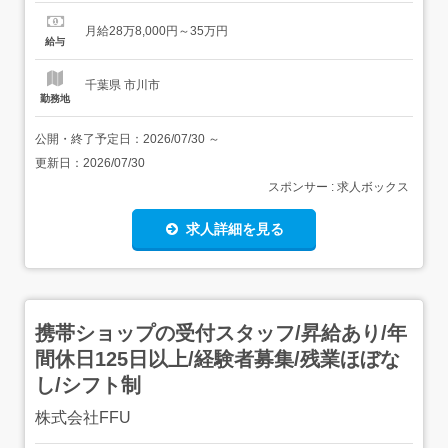
学歴不問 /・・
┈┈┈┈┈┈┈┈┈┈┈┈┈┈┈┈┈┈┈┈・・お客様だ
月給28万8,000円～35万円
けではなく働くスタッフも 幸せ に。 正しい&明確 な評価
給与
で1～3年後にキャリアアップして店長を目指せる現場アリ
・ 〇年で昇格できると言わ...
千葉県 市川市
勤務地
公開・終了予定日：
2026/07/30
～
更新日：
2026/07/30
スポンサー : 求人ボックス
求人詳細を見る
携帯ショップの受付スタッフ/昇給あり/年
間休日125日以上/経験者募集/残業ほぼな
し/シフト制
株式会社FFU