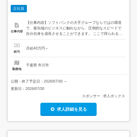
正社員
【仕事内容】ソフトバンクの大手グループならではの環境
で、最先端のビジネスに触れながら、圧倒的なスピードで
仕事内容
自分自身を成長させることができます。 ここで得られる経
験やスキルは、今後のキャリアにおいて大きな財産になる
はずです。 受付・ご案内中心 経験を活かしてはじめる!ス
月給40万円～
マホショップのサポートスタッフ募集 「接客は好きだけ
給与
ど、営業っぽい仕事は不安…」そんな方にもピッタリ ご...
千葉県 市川市
勤務地
公開・終了予定日：
2026/07/30
～
更新日：
2026/07/30
スポンサー : 求人ボックス
求人詳細を見る