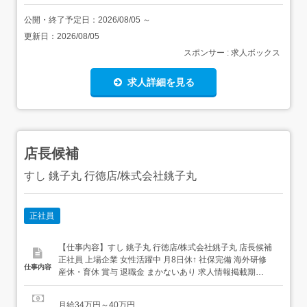
公開・終了予定日：
2026/08/05
～
更新日：
2026/08/05
スポンサー : 求人ボックス
求人詳細を見る
店長候補
すし 銚子丸 行徳店/株式会社銚子丸
正社員
【仕事内容】すし 銚子丸 行徳店/株式会社銚子丸 店長候補
正社員 上場企業 女性活躍中 月8日休↑ 社保完備 海外研修
仕事内容
産休・育休 賞与 退職金 まかないあり 求人情報掲載期
間:2026/07/16～2026/08/20 求人情報 店舗の特徴 上場企業
の安定を感じる寿司ブランド 住 所 千葉県 市川市 押切20-5
月給34万円～40万円