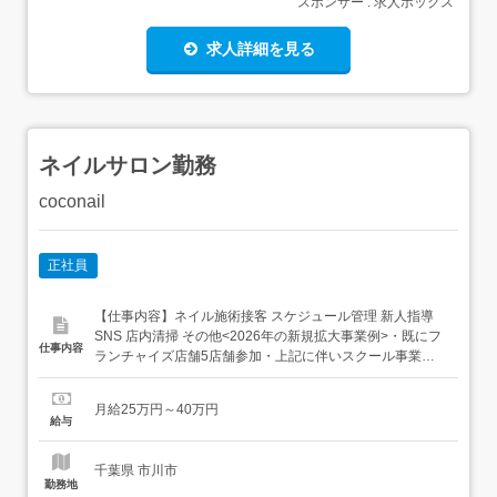
スポンサー : 求人ボックス
求人詳細を見る
ネイルサロン勤務
coconail
正社員
【仕事内容】ネイル施術接客 スケジュール管理 新人指導
SNS 店内清掃 その他<2026年の新規拡大事業例>・既にフ
仕事内容
ランチャイズ店舗5店舗参加・上記に伴いスクール事業も
併設スタート1ネイルチップ2ネイルスクール:講師業にも参
加3開業支援:希望者は全国の出張などあり 4マネー顧問:オ
月給25万円～40万円
ンラインにてのお仕事などのお仕事も並行してスタート予
給与
定!!ネイル施術だけではな...
千葉県 市川市
勤務地