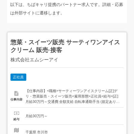
以下は、ちばキャリ提携のパートナー求人です。詳細・応募
は外部サイトに遷移します。
惣菜・スイーツ販売 サーティワンアイス
クリーム 販売·接客
株式会社エムシーアイ
正社員
【仕事内容】<職種>サーティーワンアイスクリーム[正]デ
リ・惣菜販売・スイーツ販売<雇用形態>正社員<給与>[正]
仕事内容
月給30万円～交通費:全額支給 自転車通勤手当 (規定あり)
基本給 245,660円固定残業代 47,925円/27H特殊時間手当
6,415円 超過分は別途支給いたします。試用期間につい
月給30万円～
て・試用期間の雇用形態:正社員・試用期間の長さ:3ヶ月
給与
な...
千葉県 市川市