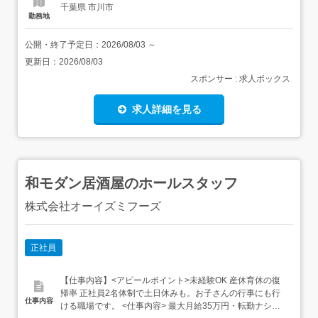
千葉県 市川市
勤務地
公開・終了予定日：
2026/08/03
～
更新日：
2026/08/03
スポンサー : 求人ボックス
求人詳細を見る
和モダン居酒屋のホールスタッフ
株式会社オーイズミフーズ
正社員
【仕事内容】<アピールポイント>未経験OK 産休育休の復
帰率 正社員2名体制で土日休みも。お子さんの行事にも行
仕事内容
ける職場です。 <仕事内容> 最大月給35万円・転勤ナシ・