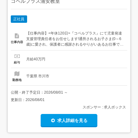
コペルプラス浦安教室
正社員
【仕事内容】<年休120日>『コペルプラス』にて児童発達
支援管理責任者をお任せします!通所されるお子さま(0～6
仕事内容
歳)に愛され、保護者に感謝されるやりがいあるお仕事で
す!!<具体的には>・個別支援計画の作成や管理・サービス
の説明・保護者の方との面談・企画・管理等の事業所運営
月給40万円
全般・地域の関係機関との連絡調整など 送迎や預かりはあ
給与
りません 教育研修制度入社時も、入社後も定期的...
千葉県 市川市
勤務地
公開・終了予定日：
2026/08/01
～
更新日：
2026/08/01
スポンサー : 求人ボックス
求人詳細を見る