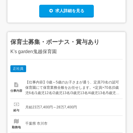
求人詳細を見る
保育士募集・ボーナス・賞与あり
K's garden鬼越保育園
正社員
【仕事内容】0歳～5歳のお子さまが通う、定員70名の認可
保育園にて保育業務全般をお任せします。<定員>70名(0歳
仕事内容
児6名/1歳児12名/2歳児13名/3歳児13名/4歳児13名/5歳児
13名)<主な業務内容>・0～5歳児の保育業務・年齢や発達
に応じたあそびや活動の見守り、援助・食事、排泄、着脱
月給23万7,400円～28万7,400円
など生活面のサポート・保育記録の作成(ICT・ChatGPT活
給与
用あり)・保護者さまと...
千葉県 市川市
勤務地