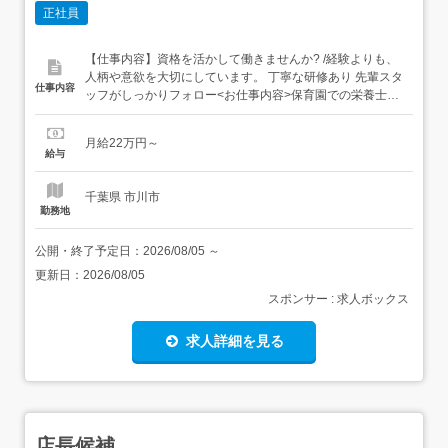
正社員
【仕事内容】資格を活かして働きませんか? /経験よりも、
人柄や意欲を大切にしています。 丁寧な研修あり 先輩スタ
仕事内容
ッフがしっかりフォロー<お仕事内容>保育園での栄養士業
務全般<認可保育園(定員81名)における調理師業務全般>・
給食づくり、離乳食対応、アレルギー食対応・発注・洗
月給22万円～
浄・清掃・各種食育活動(クッキングなど)・給食だより(デ
給与
ータ有) 献立作成は一部アレンジの...
千葉県 市川市
勤務地
公開・終了予定日：
2026/08/05
～
更新日：
2026/08/05
スポンサー : 求人ボックス
求人詳細を見る
店長候補