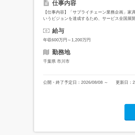
仕事内容
【仕事内容】「サプライチェーン業務企画」家具
いうビジョンを達成するため、サービス全国展
SCM戦略立案、拠点立上げ計画立案・物流に関する
給与
年収600万円～1,200万円
勤務地
千葉県 市川市
公開・終了予定日：
2026/08/08
～
更新日：
2