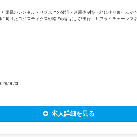
と家電のレンタル・サブスクの物流・倉庫体制を一緒に作りませんか?
開に向けたロジスティクス戦略の設計および遂行、サプライチェーンマ
KPI管理・クリーニングリペア等も含...
026/08/08
求人詳細を見る