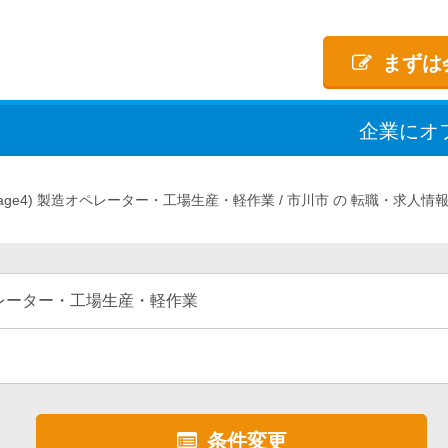
まずは
企業
に
オ
age4)
製造オペレーター・工場生産・軽作業
市川市
転職・求人情
レーター・工場生産・軽作業
条件変更