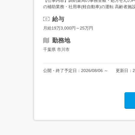
【仕事内容】調剤薬局の事務全般・処方せんの
の補助業務・社用車(軽自動車)の運転 高齢者
自動車運転免許(AT限定可)必須 ペーパードライバー
給与
月給19万3,000円～25万円
勤務地
千葉県 市川市
公開・終了予定日：
2026/08/06
～
更新日：
2