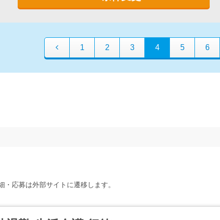
1
2
3
4
5
6
細・応募は外部サイトに遷移します。