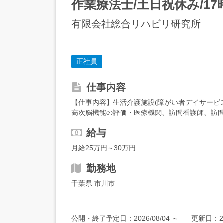
作業療法士/土日祝休み/17
有限会社総合リハビリ研究所
正社員
仕事内容
【仕事内容】生活介護施設(障がい者デイサービス)
高次脳機能の評価・医療機関、訪問看護師、訪問
言・介助について従業員へのアドバイス・送迎業務(
給与
月給25万円～30万円
勤務地
千葉県 市川市
公開・終了予定日：
2026/08/04
～
更新日：
2