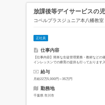
放課後等デイサービスの児
コペルプラスジュニア本八幡教室
正社員
仕事内容
【仕事内容】簡単な生徒管理業務・教材などの備
インレッスンでの療育の提供も行っております入
格】<応募要件>児童指導員 実務経験3年以上障が
給与
月給22万5,000円～35万円
勤務地
千葉県 市川市