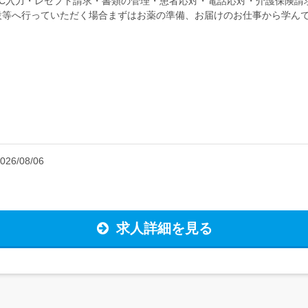
PC入力・レセプト請求・書類の管理・患者応対・電話応対・介護保険請
施設等へ行っていただく場合まずはお薬の準備、お届けのお仕事から学んで
不可<歓...
026/08/06
求人詳細を見る