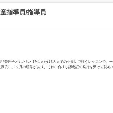
童指導員/指導員
品管理子どもたちと1対1または3人までの小集団で行うレッスンで、
職後1～2ヶ月の研修があり、それに合格し認定証の発行を受けて初め
い福祉サービスの実務3年ブランク...