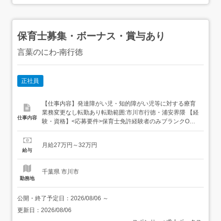
保育士募集・ボーナス・賞与あり
言葉のにわ‐南行徳
正社員
【仕事内容】発達障がい児・知的障がい児等に対する療育
業務変更なし転勤あり転勤範囲:市川市行徳・浦安界隈 【経
仕事内容
験・資格】<応募要件>保育士免許経験者のみブランクOK
年齢・学歴不問 【給与】月給 270,000円 〜 320,000円<給
与の備考>給与内訳・基本給 200,000円・資格手当 30,000
月給27万円～32万円
円・処遇改善加算 40,000円固定残業代なしその他手当通勤
給与
手当...
千葉県 市川市
勤務地
公開・終了予定日：
2026/08/06
～
更新日：
2026/08/06