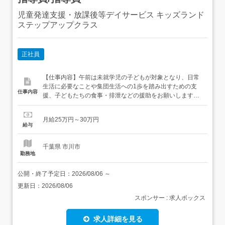
児童発達支援・放課後等デイサービス キッズランド
ステップアップクラス
正社員
【仕事内容】午前は未就学児の子どもが対象となり、日常
生活に必要なことや集団生活への1歩を踏み出すための支
仕事内容
援、子どもたちの食事・排泄などの援助をお願いします・
天気が良い日はお散歩や公園に出かけています・午後は放
課後等デイサービスとして小学生の支援をしております・
月給25万円～30万円
学校の宿題やその子に合わせた学習プリントをお手伝いし
給与
たり、簡単なゲームやルールを学ぶための支援をしており
ます。その後、順番にご自宅に送...
千葉県 市川市
勤務地
公開・終了予定日：
2026/08/06
～
更新日：
2026/08/06
スポンサー : 求人ボックス
求人詳細を見る