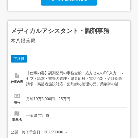
メディカルアシスタント・調剤事務
本八幡薬局
正社員
【仕事内容】調剤薬局の事務全般・処方せんのPC入力・レ
セプト請求・書類の管理・患者応対・電話応対・介護保険
仕事内容
請求・高齢者施設対応・薬剤師の管理の元、薬剤師の補助
業務・社用車(軽自動車)の運転 高齢者施設等へ行っていた
だく場合まずはお薬の準備、お届けのお仕事から学んでい
月給19万3,000円～25万円
ただきます。 【経験・資格】<応募要件>普通自動車運転免
給与
許(AT限定可)必須 ペーパードライバー不可<歓...
千葉県 市川市
勤務地
公開・終了予定日：
2026/08/06
～