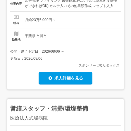
ルテ管理 ファイリング 書類作成(PCスキルは基本的な操作
仕事内容
ができればOK) カルテ入力その他書類作成 レセプト入力・
作成・請求・総括 請求書作成・点検 処方箋発行 【経験・
資格】<応募要件>未経験者やブランクある方もしっかり教
月給23万6,000円～
えるので安心して働くことができます。<歓迎要件> 医療事
給与
務、レセプト経験者は歓迎 【給与】月給 ...
千葉県 市川市
勤務地
公開・終了予定日：
2026/08/06
～
更新日：
2026/08/06
スポンサー : 求人ボックス
求人詳細を見る
営繕スタッフ・清掃/環境整備
医療法人式場病院