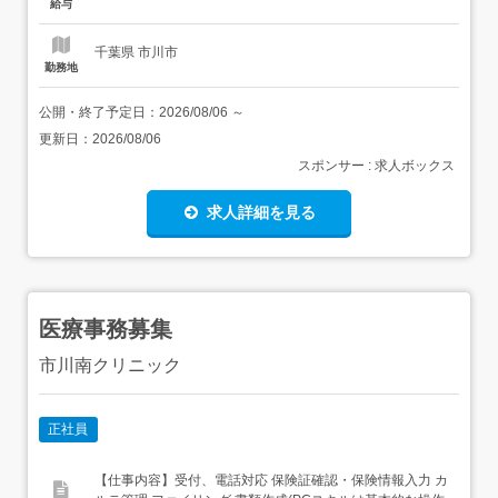
給与
ー×映像>の独自システム/毎レッスンにつきインストラク...
千葉県 市川市
勤務地
公開・終了予定日：
2026/08/06
～
更新日：
2026/08/06
スポンサー : 求人ボックス
求人詳細を見る
医療事務募集
市川南クリニック
正社員
【仕事内容】受付、電話対応 保険証確認・保険情報入力 カ