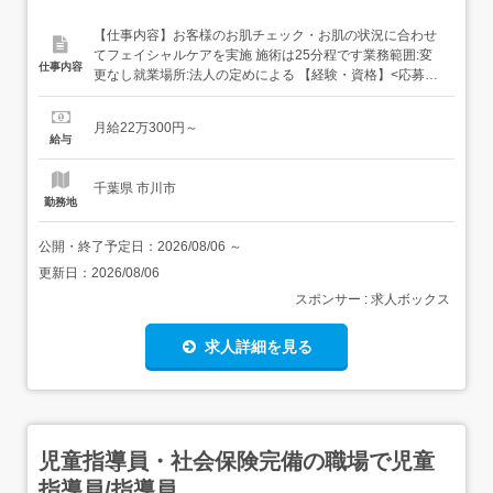
【仕事内容】お客様のお肌チェック・お肌の状況に合わせ
てフェイシャルケアを実施 施術は25分程です業務範囲:変
仕事内容
更なし就業場所:法人の定めによる 【経験・資格】<応募要
件>無資格可高卒以上 未経験OK、ブランクOK 転職回数不
問 【給与】月給 220,300円 〜 <給与の備考>昇給随時/査定
月給22万300円～
期間:3ヶ月ごと賞与年4回 業績による交通費支給(月5万円
給与
まで)固定残業代なし ...
千葉県 市川市
勤務地
公開・終了予定日：
2026/08/06
～
更新日：
2026/08/06
スポンサー : 求人ボックス
求人詳細を見る
児童指導員・社会保険完備の職場で児童
指導員/指導員