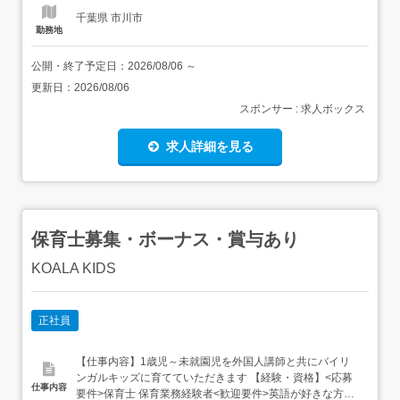
千葉県 市川市
勤務地
公開・終了予定日：
2026/08/06
～
更新日：
2026/08/06
スポンサー : 求人ボックス
求人詳細を見る
保育士募集・ボーナス・賞与あり
KOALA KIDS
正社員
【仕事内容】1歳児～未就園児を外国人講師と共にバイリ
ンガルキッズに育てていただきます 【経験・資格】<応募
仕事内容
要件>保育士 保育業務経験者<歓迎要件>英語が好きな方歓