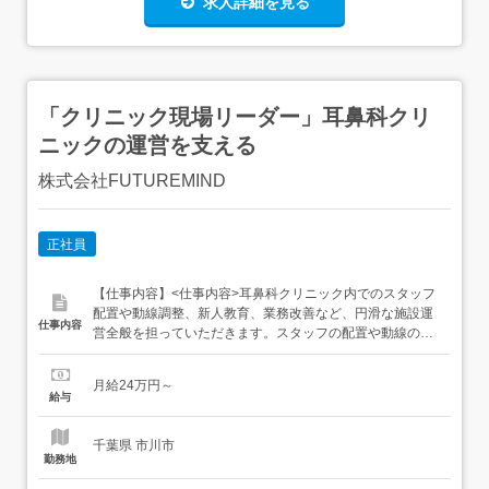
求人詳細を見る
「クリニック現場リーダー」耳鼻科クリ
ニックの運営を支える
株式会社FUTUREMIND
正社員
【仕事内容】<仕事内容>耳鼻科クリニック内でのスタッフ
配置や動線調整、新人教育、業務改善など、円滑な施設運
仕事内容
営全般を担っていただきます。スタッフの配置や動線の調
整、業務指示新人教育やマニュアルの作成患者様やご家族
への対応と環境整備本部のサポートを受けながら現場の運
月給24万円～
営管理をお任せします。患者様とスタッフの架け橋となる
給与
ポジションです。<雇入れ直後>上記業務<変更の範囲>会社
の定める業...
千葉県 市川市
勤務地