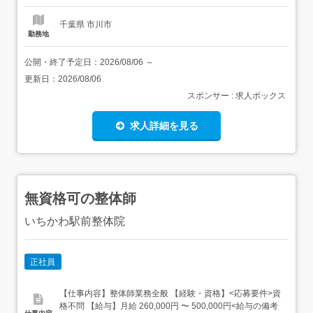
(15,000円/月) 世帯主...
千葉県 市川市
勤務地
公開・終了予定日：
2026/08/06
～
更新日：
2026/08/06
スポンサー : 求人ボックス
求人詳細を見る
無資格可の整体師
いちかわ駅前整体院
正社員
【仕事内容】整体師業務全般 【経験・資格】<応募要件>資
格不問 【給与】月給 260,000円 〜 500,000円<給与の備考