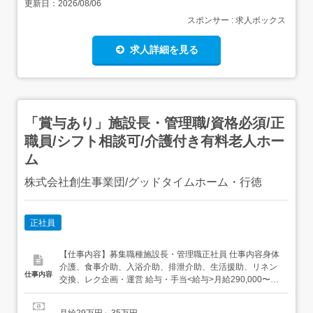
更新日：
2026/08/06
スポンサー : 求人ボックス
求人詳細を見る
「賞与あり」施設長・管理職/資格必須/正
職員/シフト相談可/介護付き有料老人ホー
ム
株式会社創生事業団/グッドタイムホーム・行徳
正社員
【仕事内容】募集職種施設長・管理職正社員 仕事内容身体
介護、食事介助、入浴介助、排泄介助、生活援助、リネン
仕事内容
交換、レク企画・運営 給与・手当<給与>月給290,000〜
350,000円<基本給>200,000〜215,000円<手当>交通費支
給:実費(上限あり)交通費支給月額:50,000円資格手当:介護