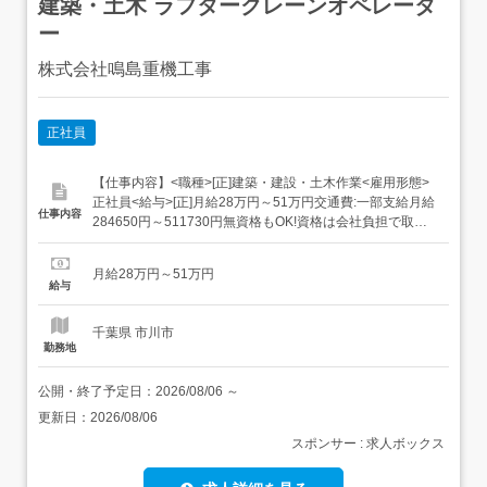
建築・土木 ラフタークレーンオペレータ
ー
株式会社鳴島重機工事
正社員
【仕事内容】<職種>[正]建築・建設・土木作業<雇用形態>
正社員<給与>[正]月給28万円～51万円交通費:一部支給月給
仕事内容
284650円～511730円無資格もOK!資格は会社負担で取得!
大特・クレーン資格あれば優遇!<仕事内容>ラフタークレー
ンに乗車し、建設現場での揚重作業を行います。千葉県内
月給28万円～51万円
および都内の現場を中心に、建築資材を安全に移動させる
給与
仕事です。現場で...
千葉県 市川市
勤務地
公開・終了予定日：
2026/08/06
～
更新日：
2026/08/06
スポンサー : 求人ボックス