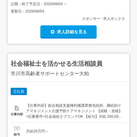
公開・終了予定日：
2026/08/04
～
更新日：
2026/08/04
スポンサー : 求人ボックス
求人詳細を見る
社会福祉士を活かせる生活相談員
市川市高齢者サポートセンター大柏
正社員
【仕事内容】総合相談支援権利擁護業務包括的、継続的ケ
アマネジメント介護予防ケアマネジメント 【経験・資格】
仕事内容
<応募要件>社会福祉士ブランクOK 【給与】月給 260,000
円 〜 <給与の備考> 経験者は法人規定により加算査定資格
手当/特殊業務手当/皆勤手当(一律支給)/調整手当を含む固定
月給26万円～
残業代なし通勤手当支給(最大30,000円/月)住宅手当
給与