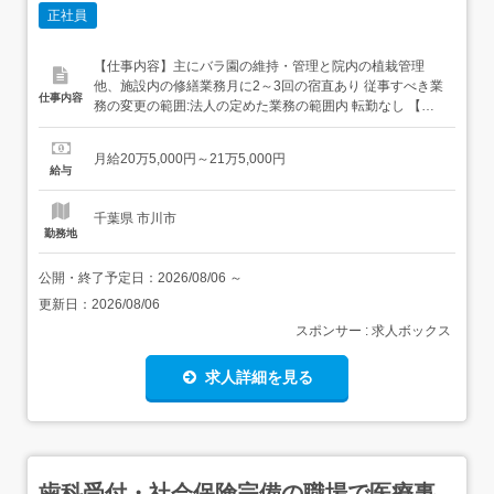
正社員
【仕事内容】主にバラ園の維持・管理と院内の植栽管理
他、施設内の修繕業務月に2～3回の宿直あり 従事すべき業
仕事内容
務の変更の範囲:法人の定めた業務の範囲内 転勤なし 【経
験・資格】<応募要件>普通自動車運転免許必須(AT限定可)
年齢制限～59歳 定年を上限学歴不問<歓迎要件>設備管
月給20万5,000円～21万5,000円
理、緑地管理植栽に興味のあるかた 【給与】月給 205,000
給与
円 〜 215,000円<給与の備考>...
千葉県 市川市
勤務地
公開・終了予定日：
2026/08/06
～
更新日：
2026/08/06
スポンサー : 求人ボックス
求人詳細を見る
歯科受付・社会保険完備の職場で医療事