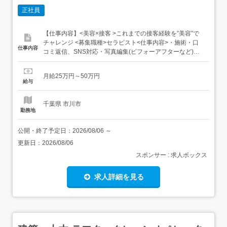
正社員
【仕事内容】<美容×接客 >これまでの接客経験を”美容”で
チャレンジ <募集職種>セラピスト<仕事内容>・施術・口
仕事内容
コミ返信、SNS対応・写真編集(ビフォーアフターなど)・
清掃業務フェイシャル,痩身エステ<必要経験><業種>セラ
ピスト<施設形態>エステサロン<勤務地>千葉県 市川市 八
月給25万円～50万円
幡1-16-3 宮内ビル2階<福利厚生> 社会保険完備(健康保
給与
険・...
千葉県 市川市
勤務地
公開・終了予定日：
2026/08/06
～
更新日：
2026/08/06
スポンサー : 求人ボックス
求人詳細を見る