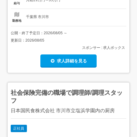
月給29万円～35万円
福祉士:15,000円/月処遇改善手当:40,000円/月...
給与
千葉県 市川市
勤務地
公開・終了予定日：
2026/08/05
～
更新日：
2026/08/05
スポンサー : 求人ボックス
求人詳細を見る
社会保険完備の職場で調理師/調理スタッ
フ
日本国民食株式会社 市川市立塩浜学園内の厨房
正社員