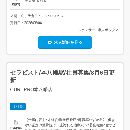
千葉県 市川市
勤務地
公開・終了予定日：
2026/08/06
～
更新日：
2026/08/06
スポンサー : 求人ボックス
求人詳細を見る
セラピスト/本八幡駅/社員募集/8月6日更
新
CUREPRO本八幡店
正社員
【仕事内容】<未経験/異業種歓迎>離職率わずか8%・働き
がい認定の整骨院で一生誇れる治療家へ<募集職種>セラピ
仕事内容