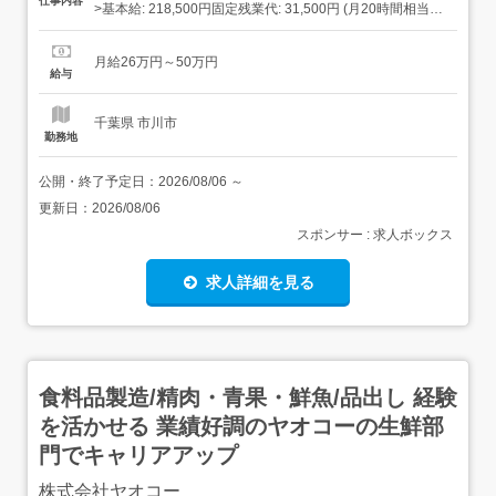
仕事内容
>基本給: 218,500円固定残業代: 31,500円 (月20時間相当
分)住宅手当: 10,000円別途成果給あり 時間外労働の有無に
関わらず支給 20時間を超える時間外労働分についての割増
月給26万円～50万円
賃金は追加で支給賞与: 年2回 昇給: 年1回給与は、...
給与
千葉県 市川市
勤務地
公開・終了予定日：
2026/08/06
～
更新日：
2026/08/06
スポンサー : 求人ボックス
求人詳細を見る
食料品製造/精肉・青果・鮮魚/品出し 経験
を活かせる 業績好調のヤオコーの生鮮部
門でキャリアアップ
株式会社ヤオコー