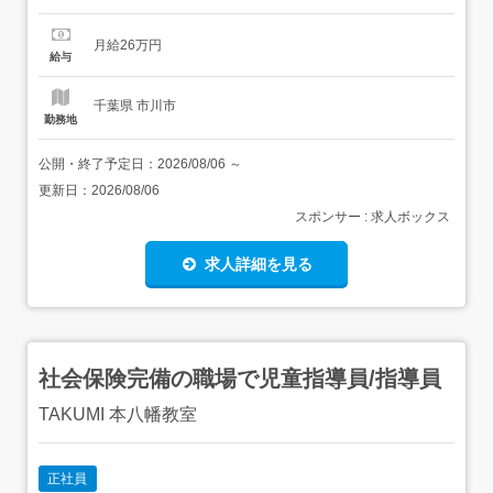
迎します 【給与】月給 260,000円<給与の備考>昇給あり
5,000～10,000円賞与年1回通勤手当実費支給(上限20,000
月給26万円
円) 【求人番号】311154 【勤務地】千葉県市川市市川2-
給与
22-7 アセット市川 【...
千葉県 市川市
勤務地
公開・終了予定日：
2026/08/06
～
更新日：
2026/08/06
スポンサー : 求人ボックス
求人詳細を見る
社会保険完備の職場で児童指導員/指導員
TAKUMI 本八幡教室
正社員