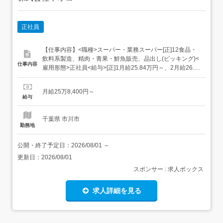
正社員
【仕事内容】<職種>スーパー・業務スーパー[正]12食品・
飲料系製造、精肉・青果・鮮魚販売、品出し(ピッキング)<
仕事内容
雇用形態>正社員<給与>[正]1月給25.84万円～、2月給26.1
万円～交通費:全額支給・地域限定:月給25万8400円～・正
社員:月給26万1000円～ 経験や雇用形態に応じて決定。 正
月給25万8,400円～
社員では転居を伴う転居が発生、 地域限定社員は転勤なし
給与
の勤務で...
千葉県 市川市
勤務地
公開・終了予定日：
2026/08/01
～
更新日：
2026/08/01
スポンサー : 求人ボックス
求人詳細を見る