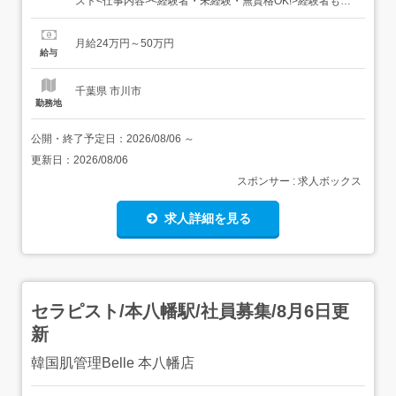
スト<仕事内容><経験者・未経験・無資格OK!>経験者も未
経験者も活躍できる仕組み作りができています!実践を重視
で進め、入社後1年で初診から治療まで一人で行えるよう
月給24万円～50万円
になります。他の治療院で経験するスピードの何倍以上も
給与
の成長角度で成長することができます。 具体的な業務内...
千葉県 市川市
勤務地
公開・終了予定日：
2026/08/06
～
更新日：
2026/08/06
スポンサー : 求人ボックス
求人詳細を見る
セラピスト/本八幡駅/社員募集/8月6日更
新
韓国肌管理Belle 本八幡店