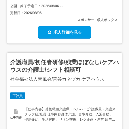
公開・終了予定日：
2026/08/06
～
更新日：
2026/08/06
スポンサー : 求人ボックス
求人詳細を見る
介護職員/初任者研修/残業ほぼなし/ケアハ
ウスの介護士/シフト相談可
社会福祉法人青風会/曽谷カネヅカ ケアハウス
正社員
【仕事内容】募集職種介護職・ヘルパー(介護職員・介護ス
タッフ)正社員 仕事内容身体介護、食事介助、入浴介助、
仕事内容
排泄介助、生活援助、リネン交換、レク企画・運営 給与・
手当<給与>月給180,000円〜<手当>交通費支給:実費(上限