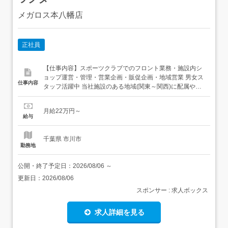
メガロス本八幡店
正社員
【仕事内容】スポーツクラブでのフロント業務・施設内シ
ョップ運営・管理・営業企画・販促企画・地域営業 男女ス
仕事内容
タッフ活躍中 当社施設のある地域(関東～関西)に配属や異
動の可能性あり 【経験・資格】<応募要件> 新卒応募不可
資格不問<歓迎要件>経験者優遇フリーター歓迎第二新卒歓
月給22万円～
迎 【給与】月給 220,000円 〜 <給与の備考>賞与 年2回(6
給与
月・12月)昇給 年1回...
千葉県 市川市
勤務地
公開・終了予定日：
2026/08/06
～
更新日：
2026/08/06
スポンサー : 求人ボックス
求人詳細を見る