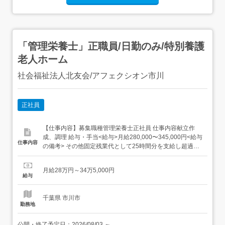
「管理栄養士」正職員/日勤のみ/特別養護
老人ホーム
社会福祉法人北友会/アフェクシオン市川
正社員
【仕事内容】募集職種管理栄養士正社員 仕事内容献立作
成、調理 給与・手当<給与>月給280,000〜345,000円<給与
仕事内容
の備考> その他固定残業代として25時間分を支給し超過分
は別途支給<基本給>190,000〜210,000円<手当>交通費支
給:実費(上限あり)交通費支給月額:40,000円等級手
月給28万円～34万5,000円
当:25,000円資格手当:20,000円ベースアッ...
給与
千葉県 市川市
勤務地
公開・終了予定日：
2026/08/03
～