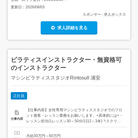
更新日：
2026/08/03
スポンサー : 求人ボックス
求人詳細を見る
ピラティスインストラクター・無資格可
のインストラクター
マシンピラティススタジオRintosull 浦安
正社員
【仕事内容】女性専用マシンピラティススタジオでのフロ
ント接客・レッスン業務をお願いします。<具体的には>・
仕事内容
レッスン担当(1レッスン30～50分/1日2～3本)┗スクリー
ン配信のレッスンで、正しいポーズへ導くサポートを行い
ます。・フロント接客(プログラム紹介、入会手続きな
月給30万円～60万円
ど)・店舗管理(店舗清掃、在庫管理など) <インストラクタ