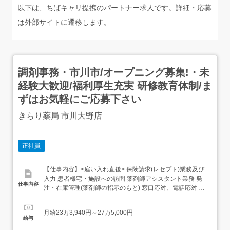
以下は、ちばキャリ提携のパートナー求人です。詳細・応募
は外部サイトに遷移します。
調剤事務・市川市/オープニング募集!・未
経験大歓迎/福利厚生充実 研修教育体制/ま
ずはお気軽にご応募下さい
きらり薬局 市川大野店
正社員
【仕事内容】<雇い入れ直後> 保険請求(レセプト)業務及び
入力 患者様宅・施設への訪問 薬剤師アシスタント業務 発
仕事内容
注・在庫管理(薬剤師の指示のもと) 窓口応対、電話応対 店
舗運営業務在宅訪問業務メインとなります。<変更の範囲>
会社の定める業務当社入社の方の約9割は医療業界未経験
月給23万3,940円～27万5,000円
者で、配属店舗でOJT研修がありますのでご安心ください!
給与
基本知識や専門用語は入社後にしっかり学...