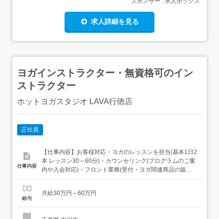
スポンサー : 求人ボックス
求人詳細を見る
ヨガインストラクター・無資格可のイン
ストラクター
ホットヨガスタジオ LAVA行徳店
正社員
【仕事内容】お客様対応・ヨガのレッスンを担当(基本1日2
本 レッスン30～60分)・カウンセリング(プログラムのご案
仕事内容
内や入会対応)・フロント業務(受付・ヨガ関連商品の販売)
スタジオ運営・管理業務(レッスン準備・清掃・スケジュー
ル管理など)・事務業務(商品の在庫管理など) 業務の変更範
月給30万円～60万円
囲:会社の定める範囲転勤の有無:全国社員のため、転勤を伴
給与
う業務をお願いします。エリア勤務の...