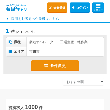
会員登録
ログイン
メニュー
採用をお考えの企業様はこちら
1
件
（211～240件）
職種
製造オペレーター・工場生産・軽作業
エリア
市川市
条件変更
1000
提携求人
件