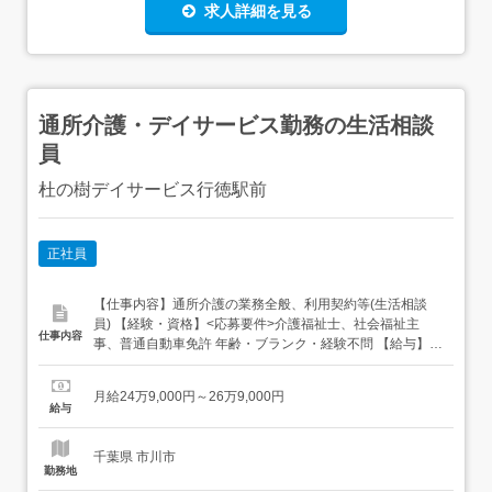
求人詳細を見る
通所介護・デイサービス勤務の生活相談
員
杜の樹デイサービス行徳駅前
正社員
【仕事内容】通所介護の業務全般、利用契約等(生活相談
員) 【経験・資格】<応募要件>介護福祉士、社会福祉主
仕事内容
事、普通自動車免許 年齢・ブランク・経験不問 【給与】月
給 249,000円 〜 269,000円<給与の備考>給与内訳基本給
180,000円調整手当 31,500円～51,500円固定残業代
月給24万9,000円～26万9,000円
37,500円(30時間分) 30時間を超える時間外労働は追加で支
給与
給賞与 業績...
千葉県 市川市
勤務地