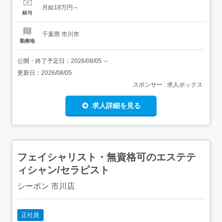
あり)宿直手当:5,900円/回 勤務時間シフト制1早番:7:30～
月給18万円～
16:30(休憩60分)2日勤:10:30～19:30(休憩60分)3遅番...
給与
千葉県 市川市
勤務地
公開・終了予定日：
2026/08/05
～
更新日：
2026/08/05
スポンサー : 求人ボックス
求人詳細を見る
フェイシャリスト・無資格可のエステテ
ィシャン/セラピスト
シーボン 市川店
正社員