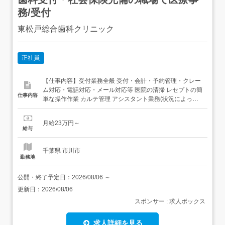
務/受付
東松戸総合歯科クリニック
正社員
【仕事内容】受付業務全般 受付・会計・予約管理・クレー
ム対応・電話対応・メール対応等 医院の清掃 レセプトの簡
仕事内容
単な操作作業 カルテ管理 アシスタント業務(状況によって
歯科助手業務を行って頂く場合があります)未経験の方もで
きることから少しずつお任せしていきますのでご安心くだ
月給23万円～
さい。受付用のマニュアルも完備しています。医院の
給与
「顔」として。患者様の笑顔を守るやりがいを感じなが
ら、あなたの...
千葉県 市川市
勤務地
公開・終了予定日：
2026/08/06
～
更新日：
2026/08/06
スポンサー : 求人ボックス
求人詳細を見る