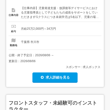
【仕事内容】児童発達支援・放課後等デイサービスにおけ
る児童指導員として子どもたちの成長をサポートをしてい
仕事内容
ただきます!1クラスにつき未就学児は5名以下、児童の場合
は10名前後の少人数制を導入。お子様の年齢や個性を見な
がら療育方法を決めていきます。<例えば…> 動物の模倣で
月給25万2,000円～34万円
楽しみながらカラダのトレーニング 遊具の橋を使ってバラ
給与
ンス感覚を養う トランポリンを使った運動で基礎体力アッ
プ ...
千葉県 市川市
勤務地
公開・終了予定日：
2026/08/06
～
更新日：
2026/08/06
スポンサー : 求人ボックス
求人詳細を見る
フロントスタッフ・未経験可のインスト
ラクター