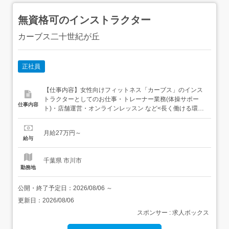
無資格可のインストラクター
カーブス二十世紀が丘
正社員
【仕事内容】女性向けフィットネス「カーブス」のインス
トラクターとしてのお仕事・トレーナー業務(体操サポー
仕事内容
ト)・店舗運営・オンラインレッスン など<長く働ける環境
で、お客様の健康と笑顔を支えます>女性向けフィットネ
ス『カーブス』で、お客様にマシンの使い方や体の動かし
月給27万円～
方をアドバイス。特別なスキルはいっさい必要ないので、
給与
運動が苦手な方も大丈夫です。 健康カウンセリング「筋力
をつけたい」...
千葉県 市川市
勤務地
公開・終了予定日：
2026/08/06
～
更新日：
2026/08/06
スポンサー : 求人ボックス