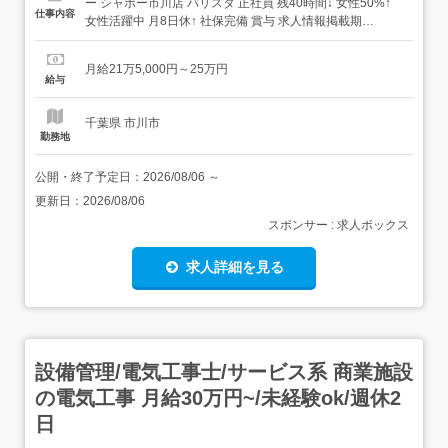
ー シャポー市川店 バリスタ 正社員 残40時間↓ 女性50%↑
仕事内容
女性活躍中 月8日休↑ 社保完備 賞与 求人情報掲載期
間:2026/08/06～2026/09/03 求人情報 店舗の特徴 カフェ・
パティスリー 住 所 千葉県 市川市 市川1-1-1 シャポー市川
月給21万5,000円～25万円
B1F 交 通 JR中央・総武線「...
給与
千葉県 市川市
勤務地
公開・終了予定日：
2026/08/06
～
更新日：
2026/08/06
スポンサー : 求人ボックス
求人詳細を見る
設備管理/電気工事士/サービス系 商業施設
の電気工事 月給30万円~/未経験ok/週休2
日