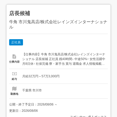
店長候補
牛角 市川鬼高店/株式会社レインズインターナショナ
ル
正社員
【仕事内容】牛角 市川鬼高店/株式会社レインズインターナ
ショナル 店長候補 正社員 残40時間↓ 中途50%↑ 女性活躍中
仕事内容
月8日休↑ 社保完備 寮・家⼿当 賞与 退職金 求人情報掲載期
間:2026/07/16～2026/08/20 求人情報 店舗の特徴 上場企業
が運営する焼肉ブランド 住 所 千葉県 市川市 鬼高3-28-16
月給32万円～57万3,000円
市川ショッピングプラザ 2F ...
給与
千葉県 市川市
勤務地
公開・終了予定日：
2026/08/06
～
更新日：
2026/08/06
スポンサー : 求人ボックス