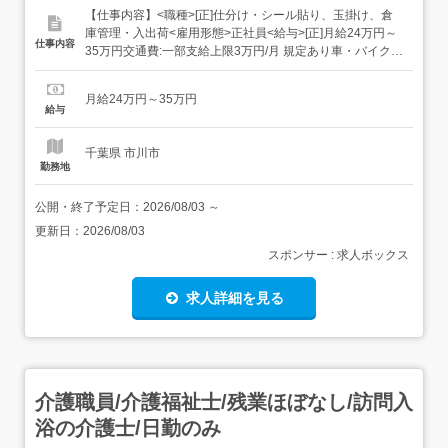
【仕事内容】<職種>[正]仕分け・シール貼り、玉掛け、倉
庫管理・入出荷<雇用形態>正社員<給与>[正]月給24万円～
仕事内容
35万円交通費:一部支給上限3万円/月 規定あり車・バイク・
自転車通勤OK無料駐車場あり西船橋駅より車で6分 [正]に
は、固定残業代:46,875円/25時間相当分が含まれます。 上
月給24万円～35万円
記を超えて残業をした場合は、別途残業代をお支払いしま
給与
す。基本給24...
千葉県 市川市
勤務地
公開・終了予定日：
2026/08/03
～
更新日：
2026/08/03
スポンサー : 求人ボックス
求人詳細を見る
介護職員/介護福祉士/残業ほぼなし/訪問入
浴の介護士/日勤のみ