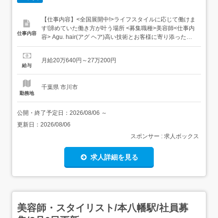
【仕事内容】<全国展開中!>ライフスタイルに応じて働けま
す!諦めていた働き方が叶う場所 <募集職種>美容師<仕事内
仕事内容
容> Agu. hair(アグ ヘア)高い技術とお客様に寄り添った値
段設定をし、多様性を大事に<稼げる>を実現!初めての業務
委託でも安心して働けるAgu.グループの代表的なサロン。
月給20万640円～27万200円
施術を中心としたサロン内業務全般。<必要経験>アシスタ
給与
ント<業種>美...
千葉県 市川市
勤務地
公開・終了予定日：
2026/08/06
～
更新日：
2026/08/06
スポンサー : 求人ボックス
求人詳細を見る
美容師・スタイリスト/本八幡駅/社員募