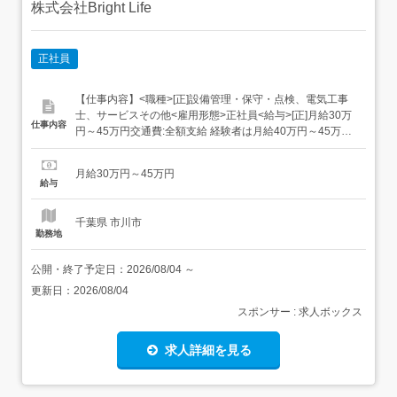
株式会社Bright Life
正社員
【仕事内容】<職種>[正]設備管理・保守・点検、電気工事
士、サービスその他<雇用形態>正社員<給与>[正]月給30万
仕事内容
円～45万円交通費:全額支給 経験者は月給40万円～45万円
スタートも可・残業代別途全額支給・資格手当:3万円(第二
種電気工事士/第一種電気工事士/認定電気工事従事者)・家
月給30万円～45万円
族手当:あり(配偶者・お子様)・交通費全額支給・昇給:年1
給与
回・賞与:年2回...
千葉県 市川市
勤務地
公開・終了予定日：
2026/08/04
～
更新日：
2026/08/04
スポンサー : 求人ボックス
求人詳細を見る