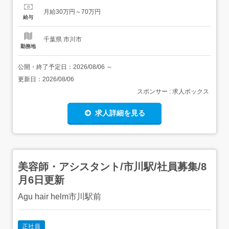
たの仕事が国境を越える 勤務地は国内(転勤なし)!海外事業
月給30万円～70万円
の利益を日本メンバーへ還元 年休125日&残業月平均6h。
給与
余裕があるから新しい技術も身につく...
千葉県 市川市
勤務地
公開・終了予定日：
2026/08/06
～
更新日：
2026/08/06
スポンサー : 求人ボックス
求人詳細を見る
美容師・アシスタント/市川駅/社員募集/8
月6日更新
Agu hair helm市川駅前
正社員