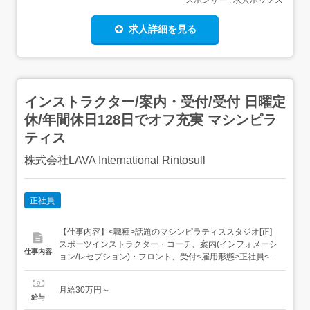
求人詳細を見る
インストラクター/案内・受付/受付 日曜定
休/年間休日128日でオフ充実 マシンピラ
ティス
株式会社LAVA International Rintosull
正社員
【仕事内容】<職種>話題のマシンピラティススタジオ[正]
スポーツインストラクター・コーチ、案内(インフォメーシ
仕事内容
ョン/レセプション)・フロント、受付<雇用形態>正社員<給
与>[正]月給30万円～交通費:全額支給 電車・バス等の公共
交通機関で出勤不可のエリアは車通勤可 [正]には、固定残
月給30万円～
業代:18,780円～40,230円/10時間相当分が含まれます。 上
給与
記を超えて残業をし...