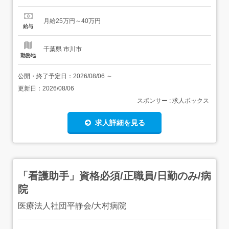
お任せします。・カウンセリング・カット・カラー・パー
マ・髪質改善メニュー・ヘッドスパ・店販提案・SNS発信
月給25万円～40万円
(希望者のみ)スタイリストになったばかりの方には、お客
給与
様との信頼関係の作り方や提案力など、美容...
千葉県 市川市
勤務地
公開・終了予定日：
2026/08/06
～
更新日：
2026/08/06
スポンサー : 求人ボックス
求人詳細を見る
「看護助手」資格必須/正職員/日勤のみ/病
院
医療法人社団平静会/大村病院