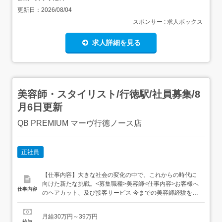
更新日：
2026/08/04
スポンサー : 求人ボックス
求人詳細を見る
美容師・スタイリスト/行徳駅/社員募集/8
月6日更新
QB PREMIUM マーヴ行徳ノース店
正社員
【仕事内容】大きな社会の変化の中で、これからの時代に
向けた新たな挑戦。<募集職種>美容師<仕事内容>お客様へ
仕事内容
のヘアカット、及び接客サービス 今までの美容師経験を活
かして働けます!<必要経験>スタイリスト<業種>美容師<施
設形態>美容室・ヘアサロン ヘアカット専門店<勤務地
月給30万円～39万円
>2023年6月30日 NEW OPEN!![雇用主]キュービーネット株
給与