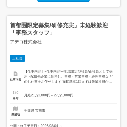
首都圏限定募集/研修充実」未経験歓迎
「事務スタッフ」
アデコ株式会社
正社員
【仕事内容】<仕事内容><地域限定型社員/正社員として採
用!>配属先企業に勤務し、事務・営業事務・経理事務な ど
仕事内容
のお仕事をお任せします 面接基本1回まずは先輩社員から
お仕事のノウハウを学びます!主な仕事内容 一般事務(デー
タ入力/書類作成など) OA事務(Excelを使用したデータ管理/
月給21万2,000円～27万5,000円
集計など) 営業事務(受発注/見積書/請求書作成など) 人事総
給与
務事務(給与計算/勤怠管理など) ...
千葉県 市川市
勤務地
公開・終了予定日：
2026/08/04
～