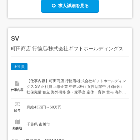
求人詳細を見る
SV
町田商店 行徳店/株式会社ギフトホールディングス
正社員
【仕事内容】町田商店 行徳店/株式会社ギフトホールディン
グス SV 正社員 上場企業 中途50%↑ 女性活躍中 月8日休↑
仕事内容
社保完備 独立 海外研修 寮・家⼿当 産休・育休 賞与 海外勤
務 まかないあり 求人情報掲載期間:2026/07/23～
2026/08/27 求人情報 店舗の特徴 安定感抜群!社員平均年収
月給43万円～60万円
618万ラーメン 住 所 千葉県 市川市 行徳駅前2...
給与
千葉県 市川市
勤務地