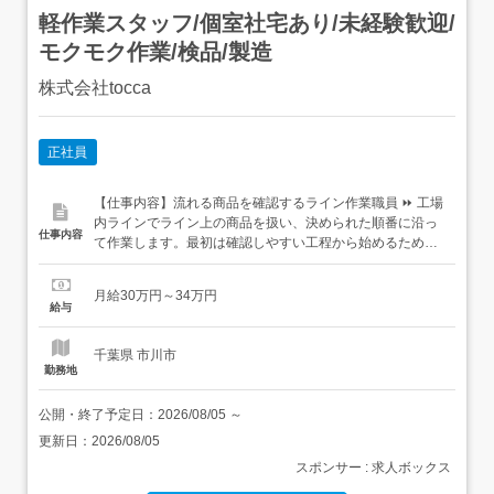
軽作業スタッフ/個室社宅あり/未経験歓迎/
モクモク作業/検品/製造
株式会社tocca
正社員
【仕事内容】流れる商品を確認するライン作業職員 ⏩ 工場
内ラインでライン上の商品を扱い、決められた順番に沿っ
仕事内容
て作業します。最初は確認しやすい工程から始めるため、
工場勤務が初めてでも入りやすい仕事です。<仕事内容>⏩
流れてくる商品の状態確認⏩ 向きや位置の調整⏩ 外観のチ
月給30万円～34万円
ェック⏩ 数量の確認⏩ 次工程への引き渡し<主な担当業務>
給与
主な担当業務は、ライン上の商品を確認し、...
千葉県 市川市
勤務地
公開・終了予定日：
2026/08/05
～
更新日：
2026/08/05
スポンサー : 求人ボックス