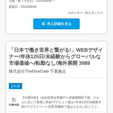
公開・終了予定日：
2026/08/06
～
更新日：
2026/08/06
スポンサー : 求人ボックス
求人詳細を見る
「日本で働き世界と繋がる!」WEBデザイ
ナー/年休125日/未経験からグローバルな
市場価値へ/転勤なし/海外展開 3989
株式会社TheNewGate 千葉拠点
正社員
【仕事内容】<会社説明会実施中!> 研修期間終了後、スキ
ルに応じて着実に昇給! ITデビュー後は<年休125日&残業月
仕事内容
6h>でプライベート充実 研修終了後はスキルに応じてリモ
ートOK!服装・髪型・ネイルも自由 日本にいながら、あな