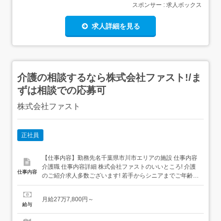
スポンサー : 求人ボックス
求人詳細を見る
介護の相談するなら株式会社ファスト!/ま
ずは相談での応募可
株式会社ファスト
正社員
【仕事内容】勤務先名千葉県市川市エリアの施設 仕事内容
介護職 仕事内容詳細 株式会社ファストのいいところ! 介護
仕事内容
のご紹介求人多数ございます! 若手からシニアまでご年齢不
問でご相談可能です! 給与や待遇、施設の特徴含めてご相談
いただけます! 小規模保育、企業内保育で働きたいやクリニ
月給27万7,800円～
ックで働きたい等の具体的な相談も可能 まずはご相談して
給与
みたいといったお気持ちからのご応募でも...