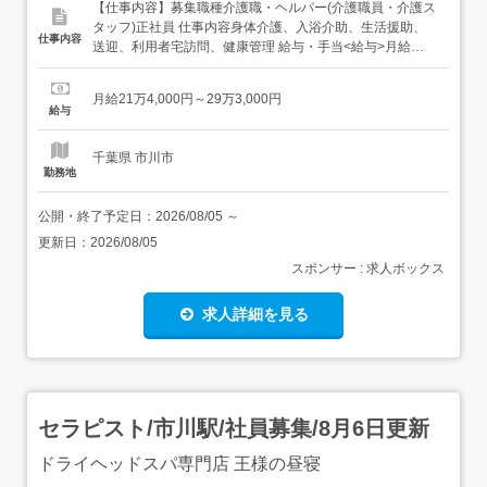
【仕事内容】募集職種介護職・ヘルパー(介護職員・介護ス
タッフ)正社員 仕事内容身体介護、入浴介助、生活援助、
仕事内容
送迎、利用者宅訪問、健康管理 給与・手当<給与>月給
214,000〜293,000円<給与の備考> その他経験を考慮し、
基本給は個別決定します<手当>交通費支給:実費(上限あり)
月給21万4,000円～29万3,000円
<賞与>賞与あり年2回 勤務時間日勤専従1日勤:8:30～
給与
17:30...
千葉県 市川市
勤務地
公開・終了予定日：
2026/08/05
～
更新日：
2026/08/05
スポンサー : 求人ボックス
求人詳細を見る
セラピスト/市川駅/社員募集/8月6日更新
ドライヘッドスパ専門店 王様の昼寝