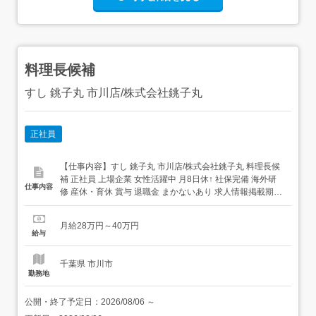
料理長候補
すし 銚子丸 市川店/株式会社銚子丸
正社員
【仕事内容】すし 銚子丸 市川店/株式会社銚子丸 料理長候
補 正社員 上場企業 女性活躍中 月8日休↑ 社保完備 海外研
仕事内容
修 産休・育休 賞与 退職金 まかないあり 求人情報掲載期
間:2026/07/16～2026/08/20 求人情報 店舗の特徴 上場企業
の安定を感じる寿司ブランド 住 所 千葉県 市川市 下貝塚3-
月給28万円～40万円
8-18 交 通 JR武蔵野線「市川大...
給与
千葉県 市川市
勤務地
公開・終了予定日：
2026/08/06
～