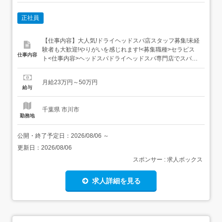
正社員
【仕事内容】大人気!ドライヘッドスパ店スタッフ募集!未経
験者も大歓迎!やりがいを感じれます!<募集職種>セラピス
仕事内容
ト<仕事内容>ヘッドスパドライヘッドスパ専門店でスパニ
スト業務全般タイ古式マッサージ,アロママッサージ,アロマ
セラピスト,ヘッドスパ<必要経験><業種>セラピスト<施設
月給23万円～50万円
形態>リラクゼーションサロン スパ<勤務地>JR総武線市川
給与
駅より徒歩2分JR...
千葉県 市川市
勤務地
公開・終了予定日：
2026/08/06
～
更新日：
2026/08/06
スポンサー : 求人ボックス
求人詳細を見る