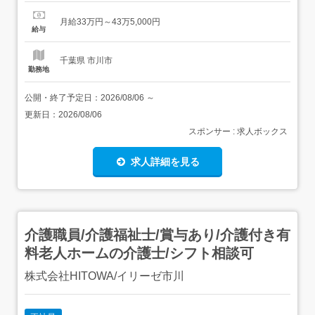
タイリスト<業種>美容師<施設形態>美容室・ヘアサロン<
勤務地>千葉県 市川市 鬼高1丁目1番1号<福利厚生> 社会保
月給33万円～43万5,000円
険 昇給年1回 共済保険 特別賞与 役職手当 子ども手...
給与
千葉県 市川市
勤務地
公開・終了予定日：
2026/08/06
～
更新日：
2026/08/06
スポンサー : 求人ボックス
求人詳細を見る
介護職員/介護福祉士/賞与あり/介護付き有
料老人ホームの介護士/シフト相談可
株式会社HITOWA/イリーゼ市川