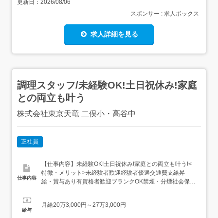
更新日：
2026/08/06
スポンサー : 求人ボックス
求人詳細を見る
調理スタッフ/未経験OK!土日祝休み!家庭
との両立も叶う
株式会社東京天竜 二俣小・高谷中
正社員
【仕事内容】未経験OK!土日祝休み!家庭との両立も叶う!<
特徴・メリット>未経験者歓迎経験者優遇交通費支給昇
仕事内容
給・賞与あり有資格者歓迎ブランクOK禁煙・分煙社会保険
完備資格取得支援あり健康保険厚生年金保険雇用保険労災
保険受動喫煙対策:敷地内禁煙<職種>調理スタッフ<雇用形
月給20万3,000円～27万3,000円
態>職業紹介(正社員)<給与>月給 203,000円〜273,000円
給与
試...