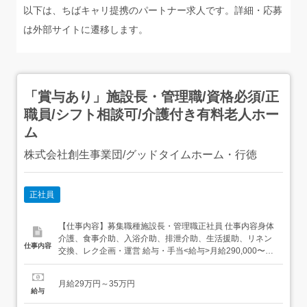
以下は、ちばキャリ提携のパートナー求人です。詳細・応募
は外部サイトに遷移します。
「賞与あり」施設長・管理職/資格必須/正
職員/シフト相談可/介護付き有料老人ホー
ム
株式会社創生事業団/グッドタイムホーム・行徳
正社員
【仕事内容】募集職種施設長・管理職正社員 仕事内容身体
介護、食事介助、入浴介助、排泄介助、生活援助、リネン
仕事内容
交換、レク企画・運営 給与・手当<給与>月給290,000〜
350,000円<基本給>200,000〜215,000円<手当>交通費支
給:実費(上限あり)交通費支給月額:50,000円資格手当:介護
月給29万円～35万円
福祉士:15,000円/月処遇改善手当:40,000円/月...
給与