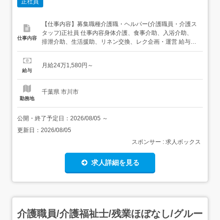
正社員
【仕事内容】募集職種介護職・ヘルパー(介護職員・介護ス
タッフ)正社員 仕事内容身体介護、食事介助、入浴介助、
仕事内容
排泄介助、生活援助、リネン交換、レク企画・運営 給与・
手当<給与>月給241,580円〜<基本給>131,000円<手当>交
通費支給:実費(上限あり)交通費支給月額:30,000円夜勤手
月給24万1,580円～
当:32,000円地域手当:46,000円職種手当:1,250円み...
給与
千葉県 市川市
勤務地
公開・終了予定日：
2026/08/05
～
更新日：
2026/08/05
スポンサー : 求人ボックス
求人詳細を見る
介護職員/介護福祉士/残業ほぼなし/グルー