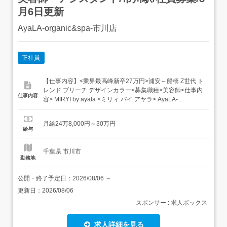
月6日更新
AyaLA-organic&spa-市川店
正社員
【仕事内容】<業界最高峰新卒27万円>浦安～船橋 Z世代 ト
レンド ブリーチ デザインカラー<募集職種>美容師<仕事内
仕事内容
容> MIRYI by ayala <ミリィ バイ アヤラ> AyaLA-
organic&spa <アヤラ オーガニック アンド スパ> ayana by
ayala <アヤナ バイ アヤラ> rayla by ayala <レイラ バイ ア
月給24万8,000円～30万円
ヤラ>...
給与
千葉県 市川市
勤務地
公開・終了予定日：
2026/08/06
～
更新日：
2026/08/06
スポンサー : 求人ボックス
求人詳細を見る