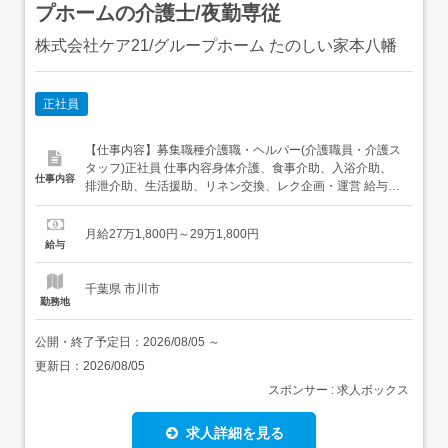
プホームの介護士/夜勤専従
株式会社ケア21/グループホーム たのしい家本八幡
正社員
【仕事内容】募集職種介護職・ヘルパー(介護職員・介護ス
タッフ)正社員 仕事内容身体介護、食事介助、入浴介助、
仕事内容
排泄介助、生活援助、リネン交換、レク企画・運営 給与・
手当<給与>月給271,800〜291,800円<基本給>170,000円<
手当>交通費支給:実費(上限あり)交通費支給月額:50,000円
月給27万1,800円～29万1,800円
ケア手当:10,000円時間外調整手当(固定残業代):時間外労...
給与
千葉県 市川市
勤務地
公開・終了予定日：
2026/08/05
～
更新日：
2026/08/05
スポンサー : 求人ボックス
求人詳細を見る