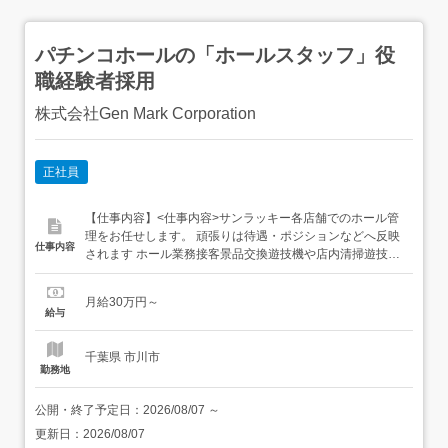
パチンコホールの「ホールスタッフ」役
職経験者採用
株式会社Gen Mark Corporation
正社員
【仕事内容】<仕事内容>サンラッキー各店舗でのホール管
理をお任せします。 頑張りは待遇・ポジションなどへ反映
仕事内容
されます ホール業務接客景品交換遊技機や店内清掃遊技台
の簡単なトラブル対応 一通りホール業務ができるようにな
ったら…アルバイトスタッフのシフト管理後輩育成販促物
月給30万円～
のデザインイベントなど集客施策の立案実施<雇入れ直後>
給与
上記業務<変更の範囲>会社の定める業務全般<...
千葉県 市川市
勤務地
公開・終了予定日：
2026/08/07
～
更新日：
2026/08/07