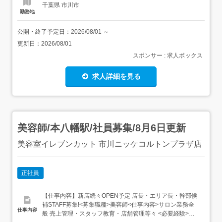
千葉県 市川市
勤務地
公開・終了予定日：
2026/08/01
～
更新日：
2026/08/01
スポンサー : 求人ボックス
求人詳細を見る
美容師/本八幡駅/社員募集/8月6日更新
美容室イレブンカット 市川ニッケコルトンプラザ店
正社員
【仕事内容】新店続々OPEN予定 店長・エリア長・幹部候
補STAFF募集!<募集職種>美容師<仕事内容>サロン業務全
仕事内容
般 売上管理・スタッフ教育・店舗管理等々 <必要経験>ス