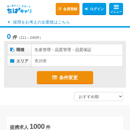
会員登録
ログイン
メニュー
採用をお考えの企業様はこちら
0
件
（211～240件）
職種
生産管理・品質管理・品質保証
エリア
市川市
条件変更
1000
提携求人
件