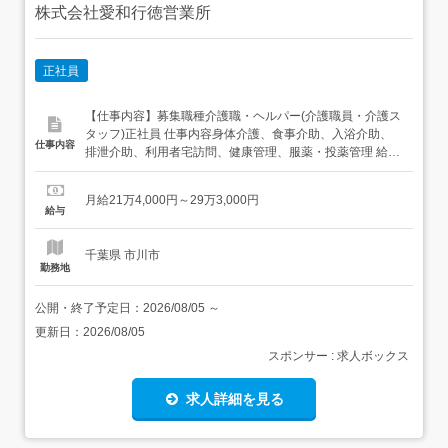
株式会社愛和行徳営業所
正社員
【仕事内容】募集職種介護職・ヘルパー(介護職員・介護ス
タッフ)正社員 仕事内容身体介護、食事介助、入浴介助、
仕事内容
排泄介助、利用者宅訪問、健康管理、服薬・投薬管理 給
与・手当<給与>月給214,000〜293,000円<給与の備考> そ
の他新卒の場合(給与はご経歴により個別に決定します)<手
月給21万4,000円～29万3,000円
当>交通費支給:実費(上限なし)<賞与>賞与あり年2回 資格資
給与
格必須...
千葉県 市川市
勤務地
公開・終了予定日：
2026/08/05
～
更新日：
2026/08/05
スポンサー : 求人ボックス
求人詳細を見る