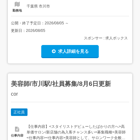
千葉県 市川市
勤務地
公開・終了予定日：
2026/08/05
～
更新日：
2026/08/05
スポンサー : 求人ボックス
求人詳細を見る
美容師/市川駅/社員募集/8月6日更新
cor
正社員
【仕事内容】<スタイリストデビューしたばかりの方へ>高
単価サロン/新店舗の為入客チャンス多い<募集職種>美容師
仕事内容
<仕事内容><仕事内容>美容師として、サロンワーク全般を