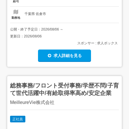
給与
範囲全国型:全国の高齢者介護施設地域限定型:自宅...
千葉県 佐倉市
勤務地
公開・終了予定日：
2026/08/06
～
更新日：
2026/08/06
スポンサー : 求人ボックス
求人詳細を見る
総務事務/フロント受付事務/学歴不問/子育
て世代活躍中/有給取得率高め/安定企業
MeilleureVie株式会社
正社員