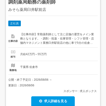
調剤薬局勤務の薬剤師
みそら薬局臼井駅前店
正社員
【仕事内容】常勤薬剤師として主に店舗の運営をメイン業
務となります。・調剤・投薬・在庫管理・シフト管理・店
仕事内容
舗内マネジメント業務臼井駅前店の他に車で5分の佐倉店
にも行っていただくことがございます。〖処方内容〗内
科、小児科、整形、眼科と多岐に及びますが処方は軽めで
月給42万円～55万円
す。 【経験・資格】<応募要件>・薬剤師 【給与】月給
給与
420,000円 〜 550,000円<給与の備考>給与内訳・...
千葉県 佐倉市
勤務地
公開・終了予定日：
2026/08/06
～
更新日：
2026/08/06
スポンサー : 求人ボックス
求人詳細を見る