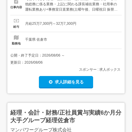
他総務に係る業務・上記に関わる課長補佐業務・社用車の
仕事内容
運転業務あり<事務室日直業務(土曜午後、日曜祝日 振替あ
り)>・事務部職員のシフト制・事務室で来院者窓口対応、
電話対応等が主な業務 2～3ヵ月に1回程の頻度にて勤務し
月給25万7,300円～32万7,300円
ていただきます。業務の変更範囲:変更なし転勤なし 【経
給与
験・資格】<応募要件>普通自動車運転免許(AT限...
千葉県 佐倉市
勤務地
公開・終了予定日：
2026/08/06
～
更新日：
2026/08/06
スポンサー : 求人ボックス
求人詳細を見る
経理・会計・財務/正社員賞与実績6か月分
大手グループ経理佐倉市
マンパワーグループ株式会社