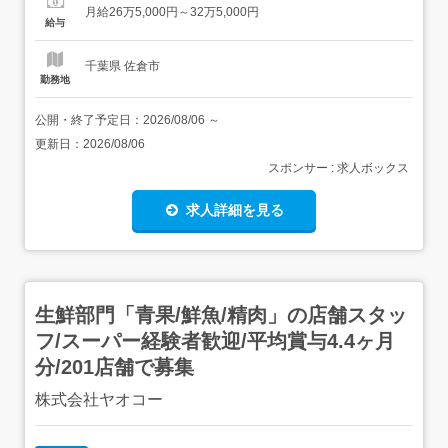
月給26万5,000円～32万5,000円
的介護情報システム(LIFE)」の入力がありますが、未経験
給与
の方でも大丈夫です。必要なのは、ご利用者お一人お一人
の身...
千葉県 佐倉市
勤務地
公開・終了予定日：
2026/08/06
～
更新日：
2026/08/06
スポンサー : 求人ボックス
求人詳細を見る
生鮮部門「青果/鮮魚/精肉」の店舗スタッ
フ/スーパー経験者歓迎/平均賞与4.4ヶ月
分/201店舗で募集
株式会社ヤオコー