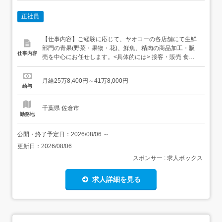
正社員
【仕事内容】ご経験に応じて、ヤオコーの各店舗にて生鮮
部門の青果(野菜・果物・花)、鮮魚、精肉の商品加工・販
仕事内容
売を中心にお任せします。<具体的には> 接客・販売 食品
の加工(魚の切り身・刺身、肉のスライス・加工、野菜の
1/2・1/4カットなど) 陳列 商品の検品 発注業務 販売計画 な
月給25万8,400円～41万8,000円
ど (変更の範囲)上記業務を除く当社業務全般～安心の研修
給与
あり～<STEP1>全体研修を受講...
千葉県 佐倉市
勤務地
公開・終了予定日：
2026/08/06
～
更新日：
2026/08/06
スポンサー : 求人ボックス
求人詳細を見る