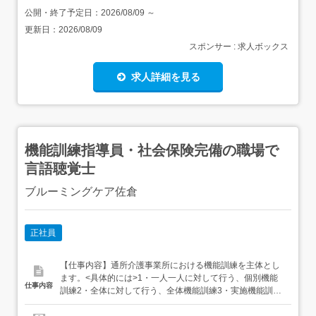
公開・終了予定日：
2026/08/09
～
更新日：
2026/08/09
スポンサー : 求人ボックス
求人詳細を見る
機能訓練指導員・社会保険完備の職場で
言語聴覚士
ブルーミングケア佐倉
正社員
【仕事内容】通所介護事業所における機能訓練を主体とし
ます。<具体的には>1・一人一人に対して行う、個別機能
仕事内容
訓練2・全体に対して行う、全体機能訓練3・実施機能訓練
の記録4・ご利用者一人一人に対する個別機能訓練計画書
の調製5・個別機能訓練の効果測定やアセスメント「科学