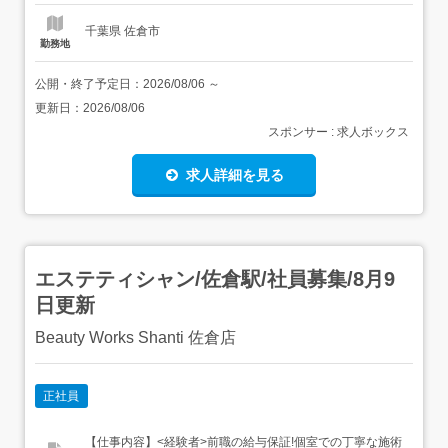
日の流れ/1日の業務にメリハリがあるので働きやすい環境
です!10:00～...
千葉県 佐倉市
勤務地
公開・終了予定日：
2026/08/06
～
更新日：
2026/08/06
スポンサー : 求人ボックス
求人詳細を見る
エステティシャン/佐倉駅/社員募集/8月9
日更新
Beauty Works Shanti 佐倉店
正社員
【仕事内容】<経験者>前職の給与保証!個室での丁寧な施術