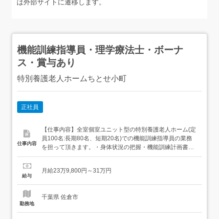
は外部サイトに遷移します。
機能訓練指導員・理学療法士・ボーナ
ス・賞与あり
特別養護老人ホームちとせ小町
正社員
【仕事内容】全室個室ユニット型の特別養護老人ホーム(定
員100名:長期80名、短期20名)での機能訓練指導員の業務
仕事内容
を担って頂きます。・身体状況の把握・機能訓練計画書の
作成、及び機能訓練の実施・機能訓練実施後の評価、中間
評価、及び 評価を踏まえた計画書のリバイス・入所判定会
月給23万9,800円～31万円
議、サービス担当者会議への参加 【経験・資格】<応募要
給与
件>1、理学療法士の資格をお持ちの方。2、介護施設、病
院、...
千葉県 佐倉市
勤務地