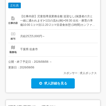
正社員
【仕事内容】児童指導員業務全般 送迎なし(保護者の方と
一緒に通われます)<1日の流れ(例)>09:30 出社・療育の準
仕事内容
備10:00 1コマ目11:20 2コマ目昼食休憩 (1時間)カンファレ
ンス14:20 3コマ目15:40 4コマ目17:00 5コマ目18:00 記
録・掃除18:30 退社 1コマの時間は運動療育を含め50分間
月給25万5,000円～
です。 その後10分間、療育内容を保護者...
給与
千葉県 佐倉市
勤務地
公開・終了予定日：
2026/08/06
～
更新日：
2026/08/06
スポンサー : 求人ボックス
求人詳細を見る