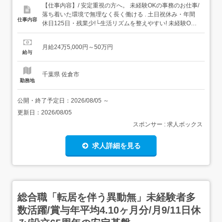
【仕事内容】/ 安定重視の方へ。 未経験OKの事務のお仕事/
落ち着いた環境で無理なく長く働ける . 土日祝休み・年間
仕事内容
休日125日・残業少!└生活リズムを整えやすい! 未経験OK!
自信をもってスタート └研修やeラーニングで基礎から学
べる! 収入面も安心!└昇給賞与/交通費支給/残業代100%支
月給24万5,000円～50万円
給 自分らしく働ける!└髪型・ネイル自由 . この仕事に...
給与
千葉県 佐倉市
勤務地
公開・終了予定日：
2026/08/05
～
更新日：
2026/08/05
スポンサー : 求人ボックス
求人詳細を見る
総合職「転居を伴う異動無」未経験者多
数活躍/賞与年平均4.10ヶ月分/月9/11日休