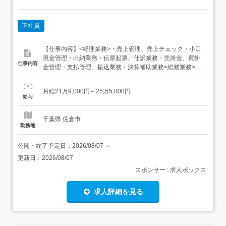
正社員
【仕事内容】<経理業務>・売上管理、売上チェック・小口
現金管理・出納業務・伝票起票、仕訳業務・売掛金、買掛
仕事内容
金管理・支払管理、振込業務・決算補助業務<総務業務>・
電話、来客対応・備品、設備管理・各種書類作成・ファイ
リング・仕入関連業務 経理7割、総務3割程度の業務割合で
月給21万9,000円～25万5,000円
す 【経験・資格】<応募資格>・経理業務の経験をお持ちの
給与
方・普通自動車運転免許(AT限定可)<尚...
千葉県 佐倉市
勤務地
公開・終了予定日：
2026/08/07
～
更新日：
2026/08/07
スポンサー : 求人ボックス
求人詳細を見る