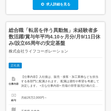
求人詳細を見る
総合職「転居を伴う異動無」未経験者多
数活躍/賞与年平均4.10ヶ月分/月9/11日休
み/設立65周年の安定基盤
株式会社ライフコーポレーション
正社員
【仕事内容】入社後は、販売・接客・加工業務などを担当
する各部門に配属されます。 配属は適性や希望を考慮して
仕事内容
決定します。 <主な仕事内容> 売場の管理 販売計画の立案
発注業務 スタッフの育成 お客様対応 レジ業務(部門による)
<配属部門> 食品関連(農産・畜産・ベーカリー・惣菜など)
月給26万2,000円～
生活関連(日用品・生活用品・医薬品など) 衣料品関連(洋
給与
服・靴など) サービス...