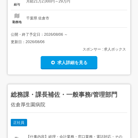
月給21万2,000円～29万円
転免許(AT限定可)64歳以下(定年を上限とする)祝日勤務で
給与
きる方(交代制) 【給与】月給 212,00...
千葉県 佐倉市
勤務地
公開・終了予定日：
2026/08/06
～
更新日：
2026/08/06
スポンサー : 求人ボックス
求人詳細を見る
総務課・課長補佐・一般事務/管理部門
佐倉厚生園病院
正社員
【仕事内容】経理・会計業務・窓口業務・電話対応・その