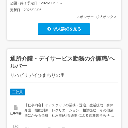
公開・終了予定日：
2026/08/06
～
更新日：
2026/08/06
スポンサー : 求人ボックス
求人詳細を見る
通所介護・デイサービス勤務の介護職/ヘ
ルパー
リハビリデイひまわりの里
正社員
【仕事内容】ケアスタッフの業務・送迎、生活援助、身体
介護、機能訓練・レクリエーション、相談援助・その他業
仕事内容
務にかかる全般・社用車(AT普通車)による送迎業務あり(変
更の範囲:当法人における全ての業務)定員30名 【経験・資
格】<応募要件>介護福祉士資格をお持ちの方普通自動車運