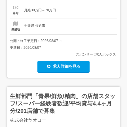
ートOK!服装・髪型・ネイルも自由 日本にいながら、あな
たの仕事が国境を越える 勤務地は国内(転勤なし)!海外事業
月給30万円～70万円
の利益を日本メンバーへ還元 年休125日&残業月平均6h。
給与
余裕があるから新しい技術も身につく...
千葉県 佐倉市
勤務地
公開・終了予定日：
2026/08/07
～
更新日：
2026/08/07
スポンサー : 求人ボックス
求人詳細を見る
生鮮部門「青果/鮮魚/精肉」の店舗スタッ
フ/スーパー経験者歓迎/平均賞与4.4ヶ月
分/201店舗で募集
株式会社ヤオコー