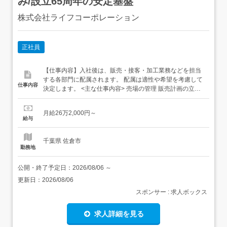
み/設立65周年の安定基盤
株式会社ライフコーポレーション
正社員
【仕事内容】入社後は、販売・接客・加工業務などを担当
する各部門に配属されます。 配属は適性や希望を考慮して
仕事内容
決定します。 <主な仕事内容> 売場の管理 販売計画の立案
発注業務 スタッフの育成 お客様対応 レジ業務(部門による)
<配属部門> 食品関連(農産・畜産・ベーカリー・惣菜など)
月給26万2,000円～
生活関連(日用品・生活用品・医薬品など) 衣料品関連(洋
給与
服・靴など) サービス...
千葉県 佐倉市
勤務地
公開・終了予定日：
2026/08/06
～
更新日：
2026/08/06
スポンサー : 求人ボックス
求人詳細を見る