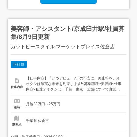
美容師・アシスタント/京成臼井駅/社員募
集/8月9日更新
カットビースタイル マーケットプレイス佐倉店
正社員
【仕事内容】「いつデビュー?」の不安に、終止符を。オ
オクシは確実な未来を約束します!<募集職種>美容師<仕事
仕事内容
内容>私達オオクシは、千葉・東京・茨城にすべて直営店
で60店舗のサロンを構えています。6つのブランドを展開
し、地域に根ざしたサロンづくりを大切にしています。今
月給23万円～25万円
回は、「カットオンリークラブ」と「カットビースタイ
給与
ル」の2つのブランドにて、美容師を募集しています。ス
タイリスト...
千葉県 佐倉市
勤務地