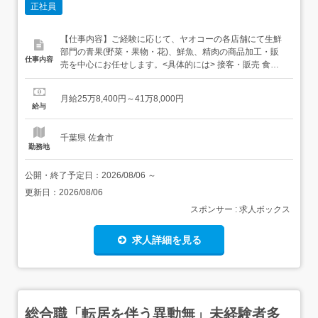
正社員
【仕事内容】ご経験に応じて、ヤオコーの各店舗にて生鮮
部門の青果(野菜・果物・花)、鮮魚、精肉の商品加工・販
仕事内容
売を中心にお任せします。<具体的には> 接客・販売 食品
の加工(魚の切り身・刺身、肉のスライス・加工、野菜の
1/2・1/4カットなど) 陳列 商品の検品 発注業務 販売計画 な
月給25万8,400円～41万8,000円
ど (変更の範囲)上記業務を除く当社業務全般～安心の研修
給与
あり～<STEP1>全体研修を受講...
千葉県 佐倉市
勤務地
公開・終了予定日：
2026/08/06
～
更新日：
2026/08/06
スポンサー : 求人ボックス
求人詳細を見る
総合職「転居を伴う異動無」未経験者多