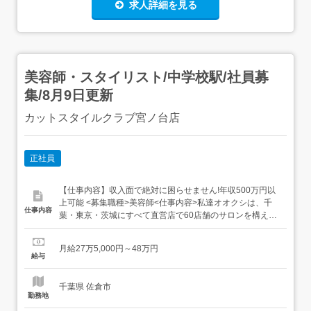
求人詳細を見る
美容師・スタイリスト/中学校駅/社員募
集/8月9日更新
カットスタイルクラブ宮ノ台店
正社員
【仕事内容】収入面で絶対に困らせません!年収500万円以
上可能 <募集職種>美容師<仕事内容>私達オオクシは、千
仕事内容
葉・東京・茨城にすべて直営店で60店舗のサロンを構えて
います。6つのブランドを展開し、地域に根ざしたサロン
づくりを大切にしています。今回は、「カットオンリーク
月給27万5,000円～48万円
ラブ」と「カットビースタイル」の2つのブランドにて、
給与
美容師を募集しています。スタイリスト・アシスタント・
ブラ...
千葉県 佐倉市
勤務地