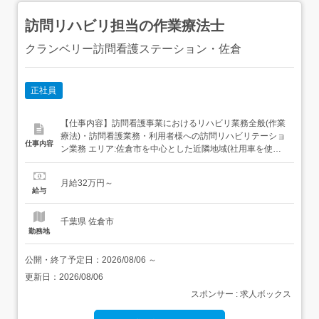
訪問リハビリ担当の作業療法士
クランベリー訪問看護ステーション・佐倉
正社員
【仕事内容】訪問看護事業におけるリハビリ業務全般(作業
療法)・訪問看護業務・利用者様への訪問リハビリテーショ
仕事内容
ン業務 エリア:佐倉市を中心とした近隣地域(社用車を使
用)1日4～5件程度の訪問を予定・佐倉(本所)・四街道・八
街・印西支所のいずれかでの勤務業務の変更範囲:変更なし
月給32万円～
転勤の可能性:あり転勤範囲:佐倉、四街道、八街、印西
給与
【経験・資格】<応募要件>作業療法士普通自動車運転...
千葉県 佐倉市
勤務地
公開・終了予定日：
2026/08/06
～
更新日：
2026/08/06
スポンサー : 求人ボックス