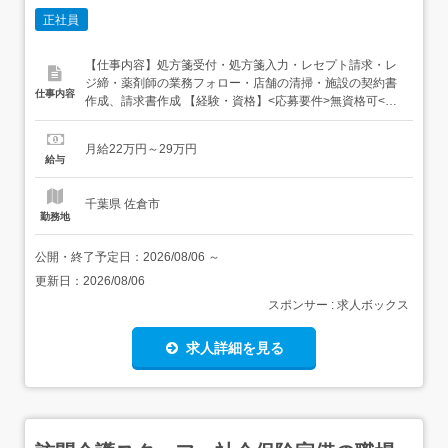
正社員
【仕事内容】処方箋受付・処方箋入力・レセプト請求・レ
ジ締・薬剤師の業務フォロー・店舗の清掃・施設の契約書
仕事内容
作成、請求書作成 【経験・資格】<応募要件>無資格可<歓
迎要件>調剤薬局経験優遇 【給与】月給 220,000円 〜
290,000円 【求人番号】729409 【勤務地】千葉県佐倉市
月給22万円～29万円
下志津218-1 【市区町村】佐倉市 【都道府県】千葉県 【最
給与
寄り駅】ユーカリが丘線 ユーカリ...
千葉県 佐倉市
勤務地
公開・終了予定日：
2026/08/06
～
更新日：
2026/08/06
スポンサー : 求人ボックス
求人詳細を見る