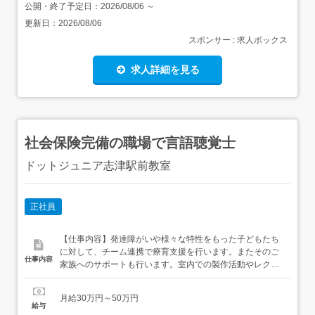
公開・終了予定日：
2026/08/06
～
更新日：
2026/08/06
スポンサー : 求人ボックス
求人詳細を見る
社会保険完備の職場で言語聴覚士
ドットジュニア志津駅前教室
正社員
【仕事内容】発達障がいや様々な特性をもった子どもたち
に対して、チーム連携で療育支援を行います。またそのご
仕事内容
家族へのサポートも行います。室内での製作活動やレクリ
エーション、プールでの運動療育や買い物学習、農業体感
などの独自なプログラムで、子どもたちの興味を引き出し
月給30万円～50万円
自信につなげる様々なプログラムを考えています。 (例)一
給与