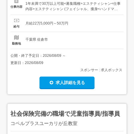
1年未満で30万以上可能<募集職種>エステティシャン<仕事
仕事内容
内容>エステティシャン (フェイシャル、痩身<ハンドマッ
サージ&最新マシン>、リラクゼーション、デトックス、脱
毛、ブライダル等、 トータルなお手入れ)お客様のご予約
月給22万5,000円～50万円
やカウンセリングなどもお任せしていきます。フェイシャ
給与
ル,ブライダル,痩身エステ,脱毛エステ,オールハン...
千葉県 佐倉市
勤務地
公開・終了予定日：
2026/08/09
～
更新日：
2026/08/09
スポンサー : 求人ボックス
求人詳細を見る
社会保険完備の職場で児童指導員/指導員
コペルプラスユーカリが丘教室