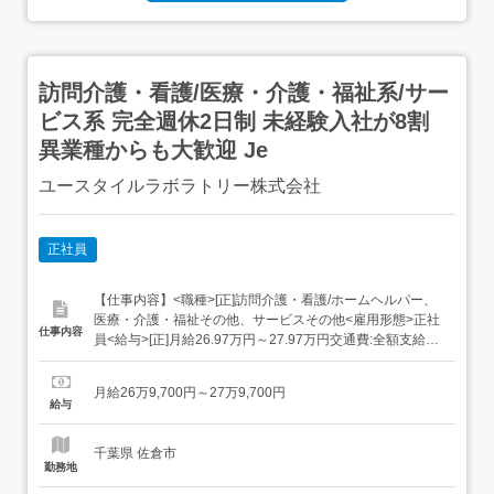
訪問介護・看護/医療・介護・福祉系/サー
ビス系 完全週休2日制 未経験入社が8割
異業種からも大歓迎 Je
ユースタイルラボラトリー株式会社
正社員
【仕事内容】<職種>[正]訪問介護・看護/ホームヘルパー、
医療・介護・福祉その他、サービスその他<雇用形態>正社
仕事内容
員<給与>[正]月給26.97万円～27.97万円交通費:全額支給う
れしい手当も充実/結婚・出産祝い金制度(規定あり)職能手
当資格手当夜勤手当勤続手当業績手当 試用期間:あり( 2ヶ
月給26万9,700円～27万9,700円
月/雇用形態、給与に変動はありません) 日払いも可能!振込
給与
手数...
千葉県 佐倉市
勤務地