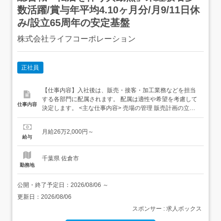
数活躍/賞与年平均4.10ヶ月分/月9/11日休
み/設立65周年の安定基盤
株式会社ライフコーポレーション
正社員
【仕事内容】入社後は、販売・接客・加工業務などを担当
する各部門に配属されます。 配属は適性や希望を考慮して
仕事内容
決定します。 <主な仕事内容> 売場の管理 販売計画の立案
発注業務 スタッフの育成 お客様対応 レジ業務(部門による)
<配属部門> 食品関連(農産・畜産・ベーカリー・惣菜など)
月給26万2,000円～
生活関連(日用品・生活用品・医薬品など) 衣料品関連(洋
給与
服・靴など) サービス...
千葉県 佐倉市
勤務地
公開・終了予定日：
2026/08/06
～
更新日：
2026/08/06
スポンサー : 求人ボックス