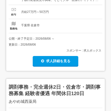
もとに自由に作成を行います。様々な「体験」「遊び」を
通じてお子さまの興味を引き出し、たくさんの「できた!」
月給27万円～50万円
を提供していきましょう。<具体的には > 個別・集団での
給与
療育支援 活動プログラムの企画・準備・実施 児童の記録作
成 送迎...
千葉県 佐倉市
勤務地
公開・終了予定日：
2026/08/06
～
更新日：
2026/08/06
スポンサー : 求人ボックス
求人詳細を見る
調剤事務・完全週休2日・佐倉市・調剤事
務募集 経験者優遇 年間休日120日
あやめ城西薬局