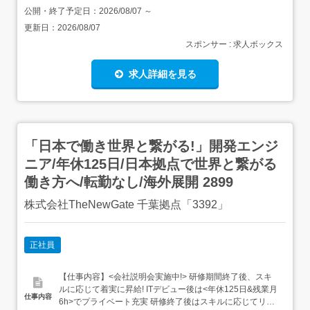
公開・終了予定日：
2026/08/07
～
更新日：
2026/08/07
スポンサー : 求人ボックス
求人詳細を見る
「日本で働き世界と繋がる!」開発エンジ
ニア/年休125日/日本拠点で世界と繋がる
働き方へ/転勤なし/海外展開 2899
株式会社TheNewGate 千葉拠点「3392」
正社員
【仕事内容】<会社説明会実施中!> 研修期間終了後、スキ
ルに応じて着実に昇給! ITデビュー後は<年休125日&残業月
仕事内容
6h>でプライベート充実 研修終了後はスキルに応じてリモ