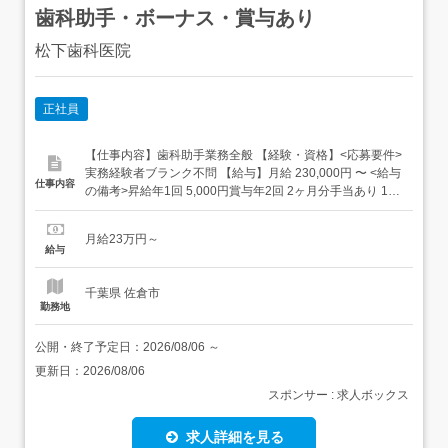
歯科助手・ボーナス・賞与あり
松下歯科医院
正社員
【仕事内容】歯科助手業務全般 【経験・資格】<応募要件>
実務経験者ブランク不問 【給与】月給 230,000円 〜 <給与
仕事内容
の備考>昇給年1回 5,000円賞与年2回 2ヶ月分手当あり 1万
円固定残業代なし交通費別途支給 試用期間なし 【求人番
号】148029 【勤務地】千葉県佐倉市臼井台1277-100 【市
月給23万円～
区町村】佐倉市 【都道府県】千葉県 【最寄り駅】京成本線
給与
京成臼井駅から...
千葉県 佐倉市
勤務地
公開・終了予定日：
2026/08/06
～
更新日：
2026/08/06
スポンサー : 求人ボックス
求人詳細を見る