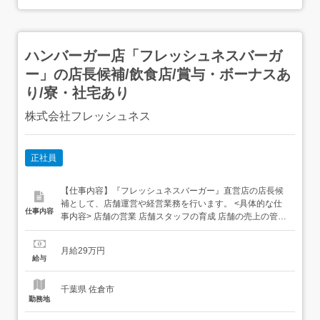
ハンバーガー店「フレッシュネスバーガ
ー」の店長候補/飲食店/賞与・ボーナスあ
り/寮・社宅あり
株式会社フレッシュネス
正社員
【仕事内容】『フレッシュネスバーガー』直営店の店長候
補として、店舗運営や経営業務を行います。 <具体的な仕
仕事内容
事内容> 店舗の営業 店舗スタッフの育成 店舗の売上の管理
店舗のFL比率を中心としたコスト管理など <研修・キャリ
ア関連の制度> 入社時研修 OJT研修 オンライン研修(e-
月給29万円
learning) キャリアチャレンジ制度 JOB型人事制度 【経
給与
験・資格】高卒以上 ...
千葉県 佐倉市
勤務地