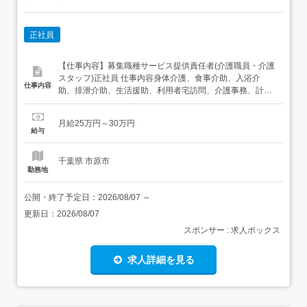
正社員
【仕事内容】募集職種サービス提供責任者(介護職員・介護
スタッフ)正社員 仕事内容身体介護、食事介助、入浴介
仕事内容
助、排泄介助、生活援助、利用者宅訪問、介護事務、計画
書作成、モニタリング、シフト管理、調整業務 給与・手当
<給与>月給250,000〜300,000円<手当>交通費支給:実費(上
月給25万円～30万円
限なし)<賞与>賞与あり 資格資格必須:自動車免許いずれか
給与
資格必須:介護福祉士...
千葉県 市原市
勤務地
公開・終了予定日：
2026/08/07
～
更新日：
2026/08/07
スポンサー : 求人ボックス
求人詳細を見る