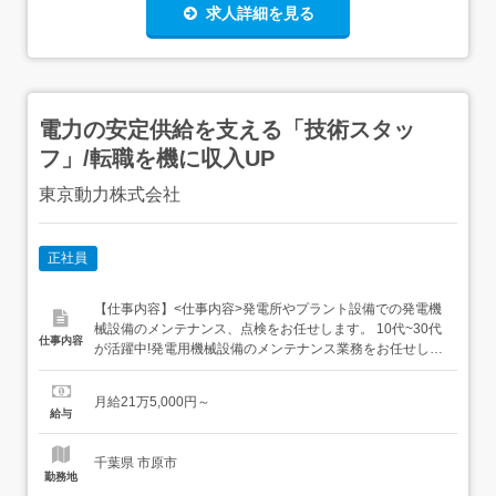
求人詳細を見る
電力の安定供給を支える「技術スタッ
フ」/転職を機に収入UP
東京動力株式会社
正社員
【仕事内容】<仕事内容>発電所やプラント設備での発電機
械設備のメンテナンス、点検をお任せします。 10代~30代
仕事内容
が活躍中!発電用機械設備のメンテナンス業務をお任せしま
す。<主な作業内容> 定期メンテナンスほか<雇入れ直後>
上記業務<変更の範囲>会社の定める業務全般<給与・賞与>
月給21万5,000円～
月給21万5000円～<想定月収 月給に手当を含んだ金額> 月
給与
収423,800円～(入社1年目)...
千葉県 市原市
勤務地