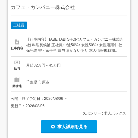
カフェ・カンパニー株式会社
正社員
【仕事内容】TABE TABI SHOP(カフェ・カンパニー株式会
社) 料理長候補 正社員 中途50%↑ 女性50%↑ 女性活躍中 社
仕事内容
保完備 寮・家⼿当 賞与 まかないあり 求人情報掲載期
間:2026/07/09～2026/08/13 求人情報 店舗の特徴 セレクト
ショップ 住 所 千葉県 市原市 今富字大作1091-2 交 通 小湊
月給32万円～45万円
鉄道線「光風台駅」よ...
給与
千葉県 市原市
勤務地
公開・終了予定日：
2026/08/06
～
更新日：
2026/08/06
スポンサー : 求人ボックス
求人詳細を見る