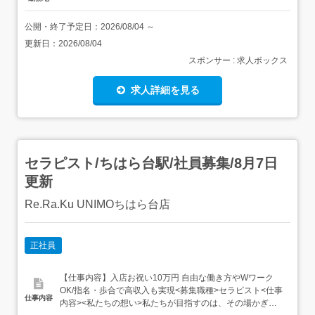
公開・終了予定日：
2026/08/04
～
更新日：
2026/08/04
スポンサー : 求人ボックス
求人詳細を見る
セラピスト/ちはら台駅/社員募集/8月7日
更新
Re.Ra.Ku UNIMOちはら台店
正社員
【仕事内容】入店お祝い10万円 自由な働き方やWワーク
OK/指名・歩合で高収入も実現<募集職種>セラピスト<仕事
仕事内容
内容><私たちの想い>私たちが目指すのは、その場かぎり