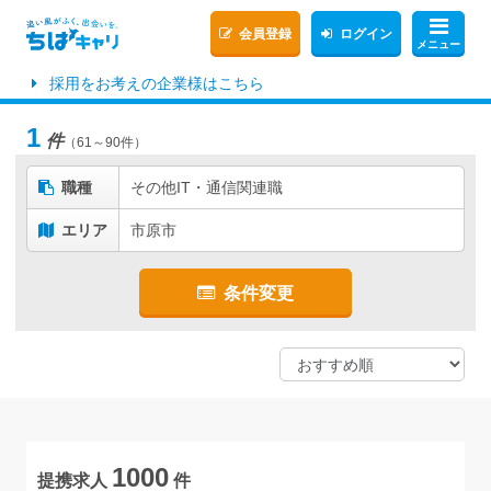
会員登録
ログイン
メニュー
採用をお考えの企業様はこちら
1
件
（61～90件）
職種
その他IT・通信関連職
エリア
市原市
条件変更
1000
提携求人
件