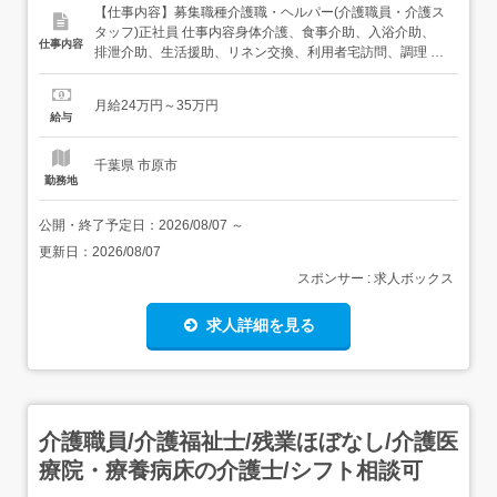
【仕事内容】募集職種介護職・ヘルパー(介護職員・介護ス
タッフ)正社員 仕事内容身体介護、食事介助、入浴介助、
仕事内容
排泄介助、生活援助、リネン交換、利用者宅訪問、調理 給
与・手当<給与>月給240,000〜350,000円<基本給
>205,500〜300,500円<手当>交通費支給:実費(上限あり)交
月給24万円～35万円
通費支給月額:20,000円介護職員手当:9,500円資格手
給与
当:5,0...
千葉県 市原市
勤務地
公開・終了予定日：
2026/08/07
～
更新日：
2026/08/07
スポンサー : 求人ボックス
求人詳細を見る
介護職員/介護福祉士/残業ほぼなし/介護医
療院・療養病床の介護士/シフト相談可