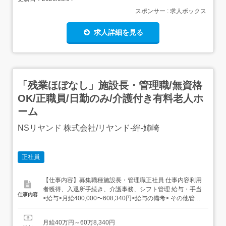
スポンサー : 求人ボックス
求人詳細を見る
「残業ほぼなし」施設長・管理職/無資格
OK/正職員/日勤のみ/介護付き有料老人ホ
ーム
NSリヤンド 株式会社/リヤンド-絆-姉崎
正社員
【仕事内容】募集職種施設長・管理職正社員 仕事内容利用
者獲得、入退所手続き、介護事務、シフト管理 給与・手当
仕事内容
<給与>月給400,000〜608,340円<給与の備考> その他管理
監督者としての採用を想定<基本給>340,000〜548,340円<
手当>交通費支給:実費(上限あり)交通費支給月額:30,000円
月給40万円～60万8,340円
役職手当:60,000円 勤務時間日勤専従...