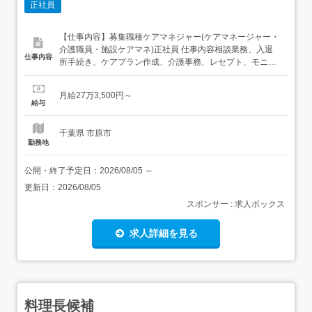
正社員
【仕事内容】募集職種ケアマネジャー(ケアマネージャー・
介護職員・施設ケアマネ)正社員 仕事内容相談業務、入退
仕事内容
所手続き、ケアプラン作成、介護事務、レセプト、モニタ
リング、調整業務 給与・手当<給与>月給273,500円〜<手
当>交通費支給:実費(上限なし)<賞与>賞与あり年2回 勤務時
月給27万3,500円～
間日勤専従1日勤:9:00～18:00 勤務形態残業ほぼなし、日
給与
勤のみ可...
千葉県 市原市
勤務地
公開・終了予定日：
2026/08/05
～
更新日：
2026/08/05
スポンサー : 求人ボックス
求人詳細を見る
料理長候補