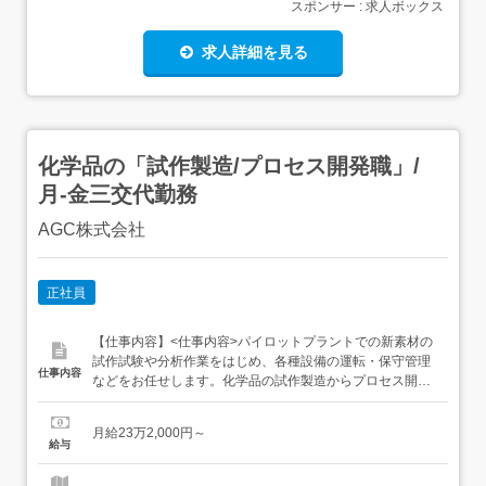
スポンサー : 求人ボックス
求人詳細を見る
化学品の「試作製造/プロセス開発職」/
月-金三交代勤務
AGC株式会社
正社員
【仕事内容】<仕事内容>パイロットプラントでの新素材の
試作試験や分析作業をはじめ、各種設備の運転・保守管理
仕事内容
などをお任せします。化学品の試作製造からプロセス開発
まで、モノづくりの基盤を支える業務をお任せします。 具
体的には以下の業務を行います。 パイロットプラントでの
月給23万2,000円～
新規モノマー試作試験 ガスクロマトグラフィーを用いた分
給与
析 ラボ設備での各種検証、ユーティリティ設備の保守管理
<雇...