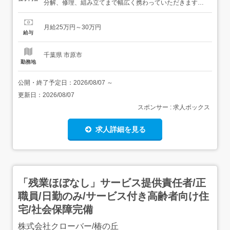
分解、修理、組み立てまで幅広く携わっていただきます。
工場等の生産ラインに欠かせない産業用モーターの点検や
修理を担います。数kg～数トンの大型までを担当します
月給25万円～30万円
が、入社後は簡単なサポートから始め、徐々に専門技術を
給与
身につけます。モーター部品の洗浄や清掃工具を用いたボ
ルト・ネジ外し等の作業...
千葉県 市原市
勤務地
公開・終了予定日：
2026/08/07
～
更新日：
2026/08/07
スポンサー : 求人ボックス
求人詳細を見る
「残業ほぼなし」サービス提供責任者/正
職員/日勤のみ/サービス付き高齢者向け住
宅/社会保障完備
株式会社クローバー/椿の丘