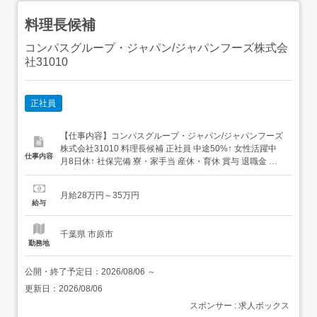
料理長候補
コンパスグループ・ジャパン/ジャパンフーズ株式会
社31010
正社員
【仕事内容】コンパスグループ・ジャパン/ジャパンフーズ
株式会社31010 料理長候補 正社員 中途50%↑ 女性活躍中
仕事内容
月8日休↑ 社保完備 寮・家⼿当 産休・育休 賞与 退職金 ま
かないあり 求人情報掲載期間:2026/07/16～2026/08/20 求
人情報 店舗の特徴 年126日休/厚待遇/給食・社員食堂 住 所
月給28万円～35万円
千葉県 長生郡長柄町 皿木203-1 ...
給与
千葉県 市原市
勤務地
公開・終了予定日：
2026/08/06
～
更新日：
2026/08/06
スポンサー : 求人ボックス