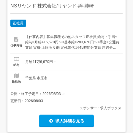
NSリヤンド 株式会社/リヤンド-絆-姉崎
正社員
【仕事内容】募集職種その他スタッフ正社員 給与・手当<
給与>月給416,670円〜<基本給>283,670円〜<手当>交通費
仕事内容
支給:実費(上限あり)固定残業代:月45時間分支給 超過分別
途支給 勤務時間日勤専従1日勤:9:00～18:00(休憩60分) 勤
務形態日勤のみ可、シフト相談可 休日・休暇有給消化促
月給41万6,670円～
進、年間休日100日以上、産休あり、育休あり ...
給与
千葉県 市原市
勤務地
公開・終了予定日：
2026/08/03
～
更新日：
2026/08/03
スポンサー : 求人ボックス
求人詳細を見る