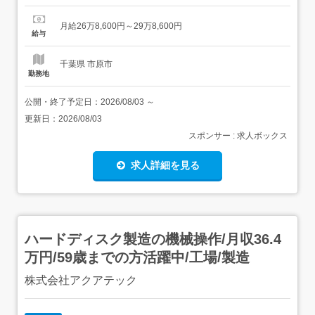
務、計画書作成、モニタリング、シフト管理、調整業務 給
与・手当<給与>月給268,600〜298,600円<基本給
月給26万8,600円～29万8,600円
>220,000〜250,000円<手当>交通費支給:実費(上限なし)資
給与
格手当:20,000円業...
千葉県 市原市
勤務地
公開・終了予定日：
2026/08/03
～
更新日：
2026/08/03
スポンサー : 求人ボックス
求人詳細を見る
ハードディスク製造の機械操作/月収36.4
万円/59歳までの方活躍中/工場/製造
株式会社アクアテック