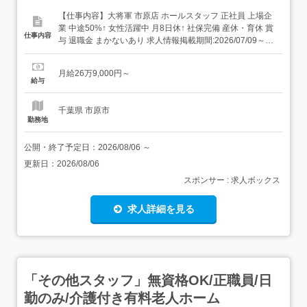
【仕事内容】大将軍 市原店 ホールスタッフ 正社員 上場企
業 中途50%↑ 女性活躍中 月8日休↑ 社保完備 産休・育休 賞
仕事内容
与 退職金 まかないあり 求人情報掲載期間:2026/07/09～
2026/08/13 求人情報 店舗の特徴 東証プライム・名証プレ
ミア上場の焼肉 住 所 千葉県 市原市 八幡121-1 交 通 JR内
月給26万9,000円～
房線「八幡宿駅」より徒歩10分...
給与
千葉県 市原市
勤務地
公開・終了予定日：
2026/08/06
～
更新日：
2026/08/06
スポンサー : 求人ボックス
求人詳細を見る
「その他スタッフ」無資格OK/正職員/日
勤のみ/介護付き有料老人ホーム