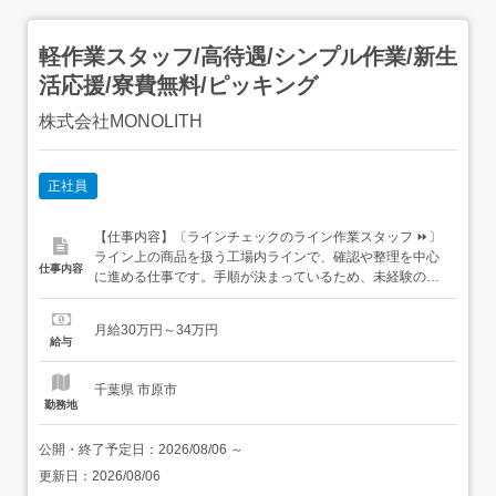
軽作業スタッフ/高待遇/シンプル作業/新生
活応援/寮費無料/ピッキング
株式会社MONOLITH
正社員
【仕事内容】〔ラインチェックのライン作業スタッフ ⏩〕
ライン上の商品を扱う工場内ラインで、確認や整理を中心
仕事内容
に進める仕事です。手順が決まっているため、未経験の20
代〜30代も基礎から覚えやすい内容です。 転職前に見たい
条件 月収30万円以上の相談OK 個室寮完備の案件あり オン
月給30万円～34万円
ライン面接にも対応収入面を大切にしたい方も、条件を確
給与
認してから応募できます。 仕事内容 ...
千葉県 市原市
勤務地
公開・終了予定日：
2026/08/06
～
更新日：
2026/08/06