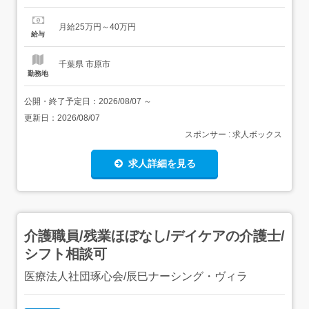
かぎりではない「疲れにくい体づくり」。独自技術『ウイ
ングストレッチ(肩甲骨ストレッチ)』を武器に、お客様の
月給25万円～40万円
健康な毎日をプロデュースしています。<具体的なお仕事
給与
内容> カウンセリング・施術:お客様の悩みに合わせ、...
千葉県 市原市
勤務地
公開・終了予定日：
2026/08/07
～
更新日：
2026/08/07
スポンサー : 求人ボックス
求人詳細を見る
介護職員/残業ほぼなし/デイケアの介護士/
シフト相談可
医療法人社団琢心会/辰巳ナーシング・ヴィラ