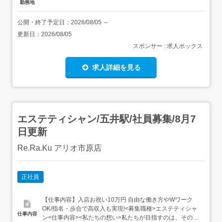
勤務地
公開・終了予定日：
2026/08/05
～
更新日：
2026/08/05
スポンサー : 求人ボックス
求人詳細を見る
エステティシャン/五井駅/社員募集/8月7
日更新
Re.Ra.Ku アリオ市原店
正社員
【仕事内容】入店お祝い10万円 自由な働き方やWワーク
OK/指名・歩合で高収入も実現!<募集職種>エステティシャ
仕事内容
ン<仕事内容><私たちの想い>私たちが目指すのは、その場