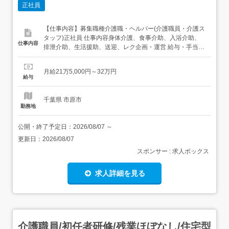
正社員
【仕事内容】募集職種介護職・ヘルパー(介護職員・介護ス
タッフ)正社員 仕事内容身体介護、食事介助、入浴介助、
仕事内容
排泄介助、生活援助、送迎、レク企画・運営 給与・手当<
給与>月給215,000〜320,000円<手当>交通費支給:実費(上
限あり)交通費支給月額:25,000円資格手当:介護福祉
月給21万5,000円～32万円
士:10,000円 初任者研修:3,000円夜勤手当:平日:8,000円 休
給与
日:9...
千葉県 市原市
勤務地
公開・終了予定日：
2026/08/07
～
更新日：
2026/08/07
スポンサー : 求人ボックス
求人詳細を見る
介護職員/初任者研修/残業ほぼなし/住宅型