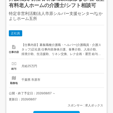
有料老人ホームの介護士/シフト相談可
特定非営利活動法人市原シルバー支援センター/なか
よしホーム五所
正社員
【仕事内容】募集職種介護職・ヘルパー(介護職員・介護ス
タッフ)正社員 仕事内容身体介護、食事介助、入浴介助、
仕事内容
排泄介助、生活援助、リネン交換、レク企画・運営 給与・
手当<給与>月給250,000円<手当>交通費支給:実費(上限あ
り)交通費支給月額:20,000円資格手当:介護福祉士:10,000円
月給25万円
初任者研修:3,000円皆勤手当:5,000円処遇改善手当: 処遇改
給与
善...
千葉県 市原市
勤務地
公開・終了予定日：
2026/08/07
～
更新日：
2026/08/07
スポンサー : 求人ボックス