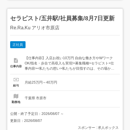
セラピスト/五井駅/社員募集/8月7日更新
Re.Ra.Ku アリオ市原店
正社員
【仕事内容】入店お祝い10万円 自由な働き方やWワーク
OK/指名・歩合で高収入も実現!<募集職種>セラピスト<仕
仕事内容
事内容><私たちの想い>私たちが目指すのは、その場かぎ
りではない「疲れにくい体づくり」。独自技術『ウイング
ストレッチ(肩甲骨ストレッチ)』を武器に、お客様の健康
月給25万円～40万円
な毎日をプロデュースしています。<具体的なお仕事内容>
給与
カウンセリング・施術:お客様の悩みに合わせ、最適な...
千葉県 市原市
勤務地
公開・終了予定日：
2026/08/07
～
更新日：
2026/08/07
スポンサー : 求人ボックス