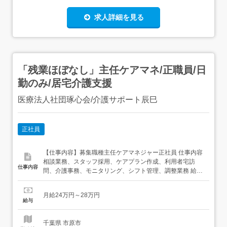
求人詳細を見る
「残業ほぼなし」主任ケアマネ/正職員/日
勤のみ/居宅介護支援
医療法人社団琢心会/介護サポート辰巳
正社員
【仕事内容】募集職種主任ケアマネジャー正社員 仕事内容
相談業務、スタッフ採用、ケアプラン作成、利用者宅訪
仕事内容
問、介護事務、モニタリング、シフト管理、調整業務 給
与・手当<給与>月給240,000〜280,000円<基本給
>200,000〜240,000円<手当>交通費支給:実費(上限あり)交
月給24万円～28万円
通費支給月額:25,000円資格手当:30,000円勤務加算手
給与
当:5,000...
千葉県 市原市