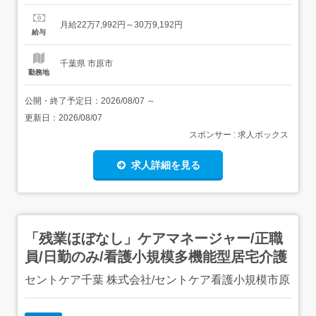
当:40,000円資格手当:6,000〜8,000円退職調整手当:3,792
円住宅手当:25,000円まで扶養手当:配偶者:16,000円 子供2
月給22万7,992円～30万9,192円
人まで:5,50...
給与
千葉県 市原市
勤務地
公開・終了予定日：
2026/08/07
～
更新日：
2026/08/07
スポンサー : 求人ボックス
求人詳細を見る
「残業ほぼなし」ケアマネージャー/正職
員/日勤のみ/看護小規模多機能型居宅介護
セントケア千葉 株式会社/セントケア看護小規模市原