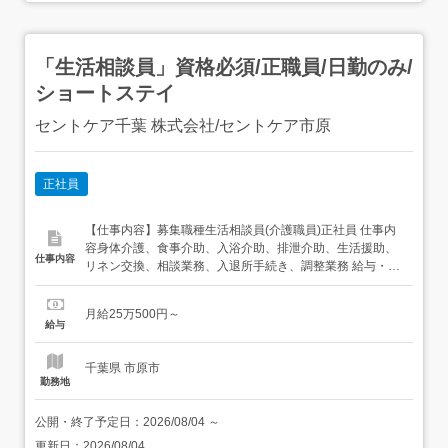
「生活相談員」資格必須/正職員/日勤のみ/
ショートステイ
セントケア千葉 株式会社/セントケア市原
正社員
【仕事内容】募集職種生活相談員(介護職員)正社員 仕事内
容身体介護、食事介助、入浴介助、排泄介助、生活援助、
仕事内容
リネン交換、相談業務、入退所手続き、調整業務 給与・手
当<給与>月給250,500円〜<手当>交通費支給:実費(上限な
し)<賞与>賞与あり年2回 資格資格必須:自動車免許いずれ
月給25万500円～
か資格必須:介護福祉士、社会福祉士 勤務時間日勤専従1日
給与
勤:8:30～...
千葉県 市原市
勤務地
公開・終了予定日：
2026/08/04
～
更新日：
2026/08/04