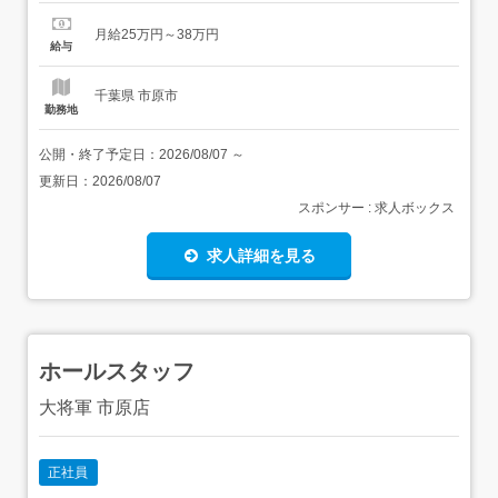
ではない「疲れにくい体づくり」。独自技術『ウイングス
トレッチ(肩甲骨ストレッチ)』を武器に、お客様の健康な
月給25万円～38万円
毎日をプロデュースしています。<具体的なお仕事内容> カ
給与
ウンセリング・施術:お客様の悩みに合わせ、最適なメ...
千葉県 市原市
勤務地
公開・終了予定日：
2026/08/07
～
更新日：
2026/08/07
スポンサー : 求人ボックス
求人詳細を見る
ホールスタッフ
大将軍 市原店
正社員