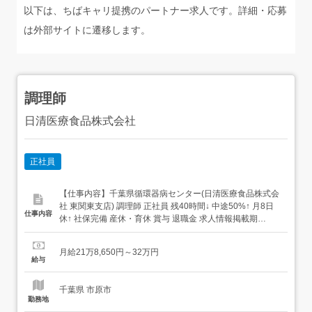
以下は、ちばキャリ提携のパートナー求人です。詳細・応募
は外部サイトに遷移します。
調理師
日清医療食品株式会社
正社員
【仕事内容】千葉県循環器病センター(日清医療食品株式会
社 東関東支店) 調理師 正社員 残40時間↓ 中途50%↑ 月8日
仕事内容
休↑ 社保完備 産休・育休 賞与 退職金 求人情報掲載期
間:2026/07/16～2026/08/13 求人情報 店舗の特徴 年休120
日/固定残業なし/給食会社 住 所 千葉県 市原市 鶴舞575 交
月給21万8,650円～32万円
通 小湊鉄道線「上総鶴舞駅」よ...
給与
千葉県 市原市
勤務地