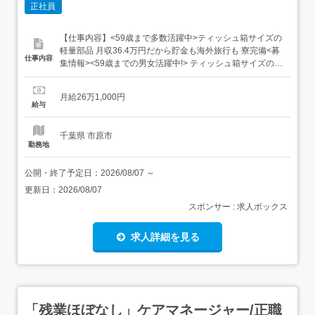
正社員
【仕事内容】<59歳まで多数活躍中>ティッシュ箱サイズの
軽量部品 月収36.4万円だから貯金も海外旅行も 寮完備<募
仕事内容
集情報><59歳までの男女活躍中!> ティッシュ箱サイズの軽
量部品 未経験スタート多数! 月収36.4万円以上可能 賞与年
2回+昇給あり 年間休日120日以上 社宅・食堂あり<仕事内
月給26万1,000円
容>業種:半導体・電子職種:軽作業・検査・ピッキングハー
給与
ドディスク製造...
千葉県 市原市
勤務地
公開・終了予定日：
2026/08/07
～
更新日：
2026/08/07
スポンサー : 求人ボックス
求人詳細を見る
「残業ほぼなし」ケアマネージャー/正職