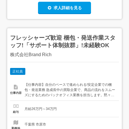
求人詳細を見る
フレッシャーズ歓迎 梱包・発送作業スタ
ッフ!「サポート体制抜群」!未経験OK
株式会社Brand Rich
正社員
【仕事内容】自分のペースで進められる!安定企業での梱
包・発送業務 急成長中の買取企業で、商品の流れをスムー
仕事内容
ズにするためのバックオフィス業務を担当します。黙々と
作業に集中できるため、一つのことにじっくり取り組むの
が好きな方には最適な環境です <具体的な業務内容>・出荷
月給26万円～34万円
指示データに基づいた商品のピッキング、および確実な梱
給与
包作業・商品の状態を綺麗に保つための簡単なメンテナン
ス(拭き掃除など)を...
千葉県 市原市
勤務地