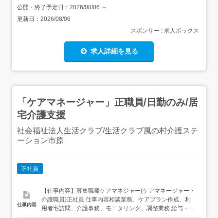
公開・終了予定日：
2026/08/06
～
更新日：
2026/08/06
スポンサー : 求人ボックス
求人詳細を見る
「ケアマネージャー」正職員/日勤のみ/居
宅介護支援
社会福祉法人生活クラブ/生活クラブ風の村介護ステ
ーション市原
正社員
【仕事内容】募集職種ケアマネジャー(ケアマネージャー・
介護職員)正社員 仕事内容相談業務、ケアプラン作成、利
仕事内容
用者宅訪問、介護事務、モニタリング、調整業務 給与・手
当<給与>月給262,600〜286,600円<基本給>226,000〜