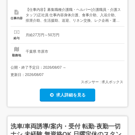
【仕事内容】募集職種介護職・ヘルパー(介護職員・介護ス
タッフ)正社員 仕事内容身体介護、食事介助、入浴介助、
仕事内容
排泄介助、生活援助、送迎、リネン交換、レク企画・運
営、利用者宅訪問 給与・手当<給与>月給270,000〜
500,000円<手当>交通費支給:実費(上限あり)交通費支給月
月給27万円～50万円
額:30,000円ソーシャルヒーロー手当:ルーキー期間終了後
給与
より住宅手当:20,000円/月...
千葉県 市原市
勤務地
公開・終了予定日：
2026/08/07
～
更新日：
2026/08/07
スポンサー : 求人ボックス
求人詳細を見る
洗車/車両誘導/案内・受付 転勤·夜勤一切
ナシ 未経験 無資格OK 日曜定休のスタン