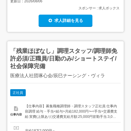
更新日：
2026/08/06
スポンサー : 求人ボックス
求人詳細を見る
「残業ほぼなし」調理スタッフ/調理師免
許必須/正職員/日勤のみ/ショートステイ/
社会保障完備
医療法人社団琢心会/辰巳ナーシング・ヴィラ
正社員
【仕事内容】募集職種調理師・調理スタッフ正社員 仕事内
容調理 給与・手当<給与>月給182,000円〜<手当>交通費支
仕事内容
給:実費(上限あり)交通費支給月額:25,000円皆勤手当:3,000
円休日出勤:2,000円早出手当:1,000円資格手当:調理
師:5,000円住宅手当:世帯主:上限20,000円扶養手当:3,000円
月給18万2,000円～