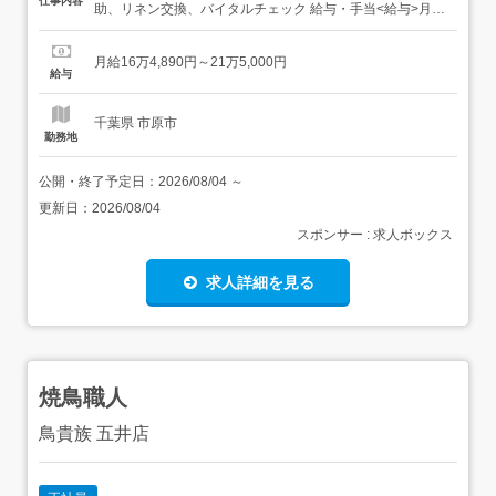
仕事内容
助、リネン交換、バイタルチェック 給与・手当<給与>月給
164,890〜215,000円<基本給>148,890〜180,000円<手当>
交通費支給:実費(上限なし)資格手当:15,000円調整手
月給16万4,890円～21万5,000円
当:12,000円処遇改善手当:4,000〜8,000円夜勤...
給与
千葉県 市原市
勤務地
公開・終了予定日：
2026/08/04
～
更新日：
2026/08/04
スポンサー : 求人ボックス
求人詳細を見る
焼鳥職人
鳥貴族 五井店