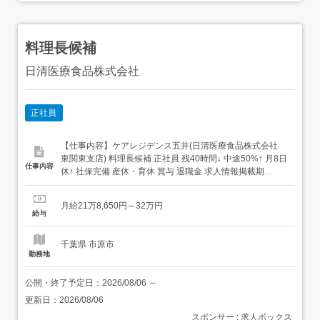
料理長候補
日清医療食品株式会社
正社員
【仕事内容】ケアレジデンス五井(日清医療食品株式会社
東関東支店) 料理長候補 正社員 残40時間↓ 中途50%↑ 月8日
仕事内容
休↑ 社保完備 産休・育休 賞与 退職金 求人情報掲載期
間:2026/07/16～2026/08/13 求人情報 店舗の特徴 年休120
日/固定残業なし/給食会社 住 所 千葉県 市原市 五井5911 交
月給21万8,650円～32万円
通 小湊鉄道線「五井駅」より...
給与
千葉県 市原市
勤務地
公開・終了予定日：
2026/08/06
～
更新日：
2026/08/06
スポンサー : 求人ボックス