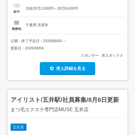
250,000円<手当>交通費支給:実費(上限なし)資格手
月給26万2,600円～28万6,600円
当:25,000円計画作成専門手当:11,600円電話当番(オンコー
給与
ル)...
千葉県 市原市
勤務地
公開・終了予定日：
2026/08/04
～
更新日：
2026/08/04
スポンサー : 求人ボックス
求人詳細を見る
アイリスト/五井駅/社員募集/8月6日更新
まつ毛エクステ専門店MUSE 五井店
正社員