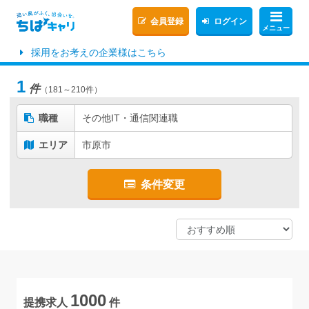
会員登録
ログイン
メニュー
採用をお考えの企業様はこちら
1
件
（181～210件）
職種
その他IT・通信関連職
エリア
市原市
条件変更
1000
提携求人
件