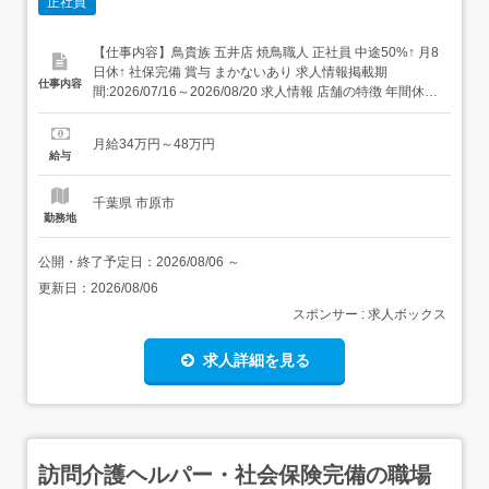
正社員
【仕事内容】鳥貴族 五井店 焼鳥職人 正社員 中途50%↑ 月8
日休↑ 社保完備 賞与 まかないあり 求人情報掲載期
仕事内容
間:2026/07/16～2026/08/20 求人情報 店舗の特徴 年間休日
112日の焼鳥居酒屋 住 所 千葉県 市原市 五井中央西1-2-2
加瀬ビル2F 交 通 JR内房線「五井駅」より徒歩5分JR内房
月給34万円～48万円
線 五井駅 西口徒歩1分 ...
給与
千葉県 市原市
勤務地
公開・終了予定日：
2026/08/06
～
更新日：
2026/08/06
スポンサー : 求人ボックス
求人詳細を見る
訪問介護ヘルパー・社会保険完備の職場