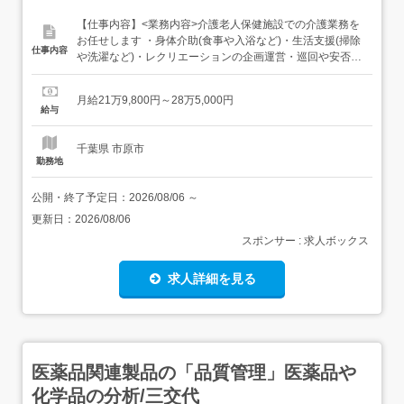
【仕事内容】<業務内容>介護老人保健施設での介護業務を
お任せします ・身体介助(食事や入浴など)・生活支援(掃除
仕事内容
や洗濯など)・レクリエーションの企画運営・巡回や安否確
認・介護記録 等 【経験・資格】<応募要件><下記いずれか
必須>・介護職員実務者研修了者・ホームヘルパー2級以上
月給21万9,800円～28万5,000円
下記に当てはまる方歓迎/・特別養護老人ホームでの介護業
給与
務経験・病院やクリニックでの看護助手経...
千葉県 市原市
勤務地
公開・終了予定日：
2026/08/06
～
更新日：
2026/08/06
スポンサー : 求人ボックス
求人詳細を見る
医薬品関連製品の「品質管理」医薬品や
化学品の分析/三交代