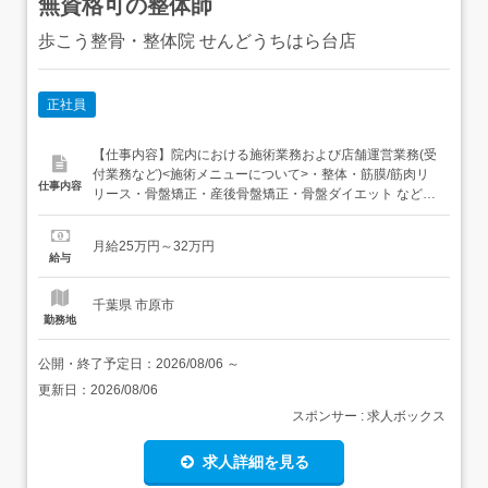
無資格可の整体師
歩こう整骨・整体院 せんどうちはら台店
正社員
【仕事内容】院内における施術業務および店舗運営業務(受
付業務など)<施術メニューについて>・整体・筋膜/筋肉リ
仕事内容
リース・骨盤矯正・産後骨盤矯正・骨盤ダイエット など当
院はカウンセリングに力をいれており 患者様のお悩みを正
確に把握した上で施術を行います。当院で経験を積むこと
月給25万円～32万円
で確かな問診力をつける事が可能です!従事すべき業務の変
給与
更なし就業場所の変更範囲:法人の定める就業場所 【経...
千葉県 市原市
勤務地
公開・終了予定日：
2026/08/06
～
更新日：
2026/08/06
スポンサー : 求人ボックス
求人詳細を見る