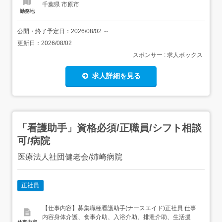
千葉県 市原市
勤務地
公開・終了予定日：
2026/08/02
～
更新日：
2026/08/02
スポンサー : 求人ボックス
求人詳細を見る
「看護助手」資格必須/正職員/シフト相談
可/病院
医療法人社団健老会/姉崎病院
正社員
【仕事内容】募集職種看護助手(ナースエイド)正社員 仕事
内容身体介護、食事介助、入浴介助、排泄介助、生活援