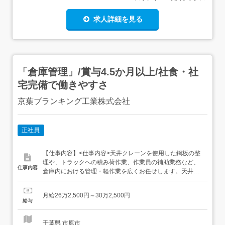
求人詳細を見る
「倉庫管理」/賞与4.5か月以上/社食・社
宅完備で働きやすさ
京葉ブランキング工業株式会社
正社員
【仕事内容】<仕事内容>天井クレーンを使用した鋼板の整
理や、トラックへの積み荷作業、作業員の補助業務など、
仕事内容
倉庫内における管理・軽作業を広くお任せします。天井ク
レーンを使用した… 鋼板の整理 トラックの積み荷作業 作
業員の補助 など作業に慣れてからは、大型トラックを使用
月給26万2,500円～30万2,500円
して本社に鋼板を運搬する業務をお願いする場合がありま
給与
す。(免許がない場合資格取得補助を支給します)<雇入れ直
後>上...
千葉県 市原市