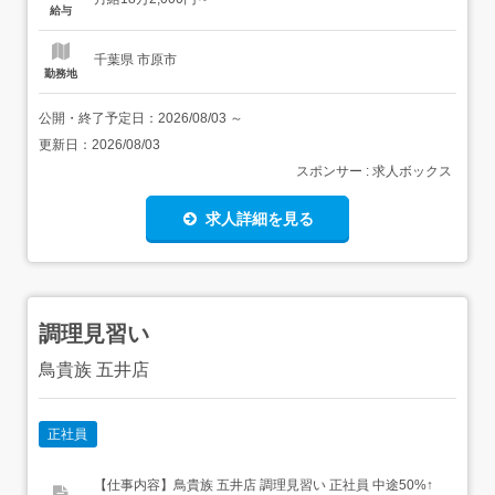
～ 扶養ありの場合<賞与>賞与あり...
給与
千葉県 市原市
勤務地
公開・終了予定日：
2026/08/03
～
更新日：
2026/08/03
スポンサー : 求人ボックス
求人詳細を見る
調理見習い
鳥貴族 五井店
正社員
【仕事内容】鳥貴族 五井店 調理見習い 正社員 中途50%↑