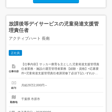
放課後等デイサービスの児童発達支援管
理責任者
アクティブハート 長南
正社員
【仕事内容】サッカー療育を主とした児童発達支援管理責
任者業務・施設の運営管理者業務 【経験・資格】<応募要
仕事内容
件>児童発達支援管理責任者講習修了必須下記いずれかの
実務経験必須1福祉・医療・介護業界で実務経験が5年以上
ある方2(相談・就業支援業務・教育・介護業務など)で、高
月給29万2,000円～
齢者福祉にかかる期間を除いた実務経験が3年以上ある方3
給与
幼稚園・小学校・特別支援学校などの支援経験が5年以上
ある方<歓...
千葉県 市原市
勤務地