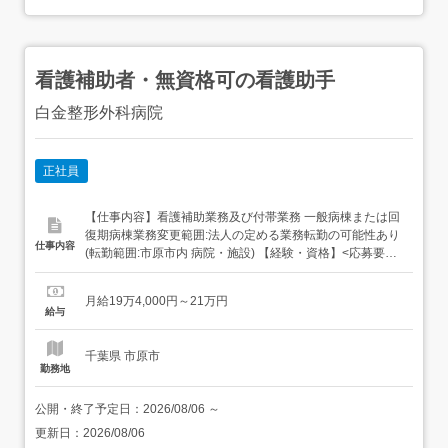
看護補助者・無資格可の看護助手
白金整形外科病院
正社員
【仕事内容】看護補助業務及び付帯業務 一般病棟または回
復期病棟業務変更範囲:法人の定める業務転勤の可能性あり
仕事内容
(転勤範囲:市原市内 病院・施設) 【経験・資格】<応募要件
>〇無資格・未経験OK〇ブランクのある方OK<歓迎要件>
〇夜勤できる方歓迎します〇日勤のみ(早番・遅番は必須)
月給19万4,000円～21万円
も歓迎しますあなたのライフスタイルに合った働き方の相
給与
談も可能です。入社時期のご相談も柔軟に対応いた...
千葉県 市原市
勤務地
公開・終了予定日：
2026/08/06
～
更新日：
2026/08/06