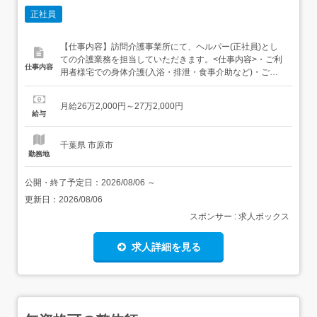
正社員
【仕事内容】訪問介護事業所にて、ヘルパー(正社員)とし
ての介護業務を担当していただきます。<仕事内容>・ご利
仕事内容
用者様宅での身体介護(入浴・排泄・食事介助など)・ご利
用者様宅での生活援助(掃除・洗濯・調理・買い物など)・
介護記録の作成(簡単な記録入力や書類記入など)・事業所
月給26万2,000円～27万2,000円
内での簡単な事務作業(報告書整理、記録チェック補助な
給与
ど)・事業所内の会議・研修への参加 訪問介護がメインの
仕事で...
千葉県 市原市
勤務地
公開・終了予定日：
2026/08/06
～
更新日：
2026/08/06
スポンサー : 求人ボックス
求人詳細を見る