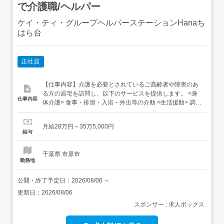
で介護職/ヘルパー
ケイ・ティ・グループヘルパーステーションHanaち
はら台
正社員
【仕事内容】介護を必要とされているご高齢者や障害のあ
る方の居宅を訪問し、以下のサービスを提供します。 <身
仕事内容
体介護> 食事・排泄・入浴・外出等の介助 <生活援助> 調理
掃除・洗濯・買い物等 (調理は、うどん・焼き魚・煮物な
ど普段作られている料理でOK) 担当訪問先への初めての訪
月給28万円～35万5,000円
問時には、先輩介護職員が必ず同行し、その後も不安がな
給与
くなるまで丁寧に指導いたします。介護業務未経験者やブ
ランクの...
千葉県 市原市
勤務地
公開・終了予定日：
2026/08/06
～
更新日：
2026/08/06
スポンサー : 求人ボックス