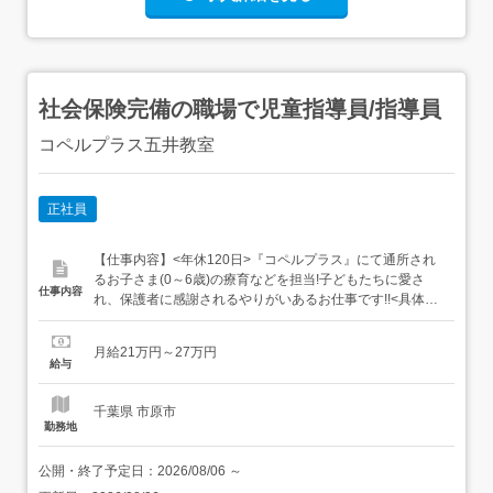
社会保険完備の職場で児童指導員/指導員
コペルプラス五井教室
正社員
【仕事内容】<年休120日>『コペルプラス』にて通所され
るお子さま(0～6歳)の療育などを担当!子どもたちに愛さ
仕事内容
れ、保護者に感謝されるやりがいあるお仕事です!!<具体的
には> 教材準備→プログラムを確認して、使用するコペル
の教材や道具を準備します。 レッスン→多種多様な教材を
月給21万円～27万円
使用してお子さまの可能性を引き出します。1回の時間は
給与
50～70分。1日3～5回程度。 生徒管理など...
千葉県 市原市
勤務地
公開・終了予定日：
2026/08/06
～