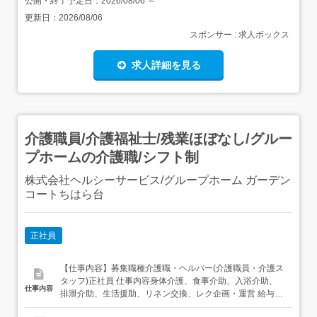
公開・終了予定日：
2026/08/06
～
更新日：
2026/08/06
スポンサー : 求人ボックス
求人詳細を見る
介護職員/介護福祉士/残業ほぼなし/グルー
プホームの介護職/シフト制
株式会社ヘルシーサービス/グループホーム ガーデン
コートちはら台
正社員
【仕事内容】募集職種介護職・ヘルパー(介護職員・介護ス
タッフ)正社員 仕事内容身体介護、食事介助、入浴介助、
仕事内容
排泄介助、生活援助、リネン交換、レク企画・運営 給与・
手当<給与>月給228,990〜237,990円<基本給>227,990