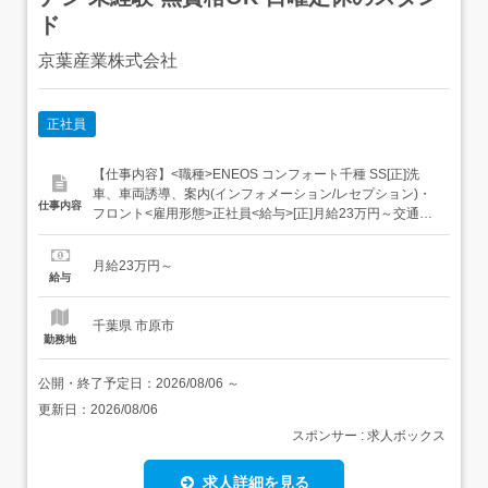
ド
京葉産業株式会社
正社員
【仕事内容】<職種>ENEOS コンフォート千種 SS[正]洗
車、車両誘導、案内(インフォメーション/レセプション)・
仕事内容
フロント<雇用形態>正社員<給与>[正]月給23万円～交通費:
車通勤・バイク通勤OK研修期間:2ヵ月 同条件試用期間の雇
用形態:正社員試用期間の長さ:2か月試用期間中の給与:同条
月給23万円～
件昇給賞与年2回(8月・12月)資格手当あり所長や副所長...
給与
千葉県 市原市
勤務地
公開・終了予定日：
2026/08/06
～
更新日：
2026/08/06
スポンサー : 求人ボックス
求人詳細を見る