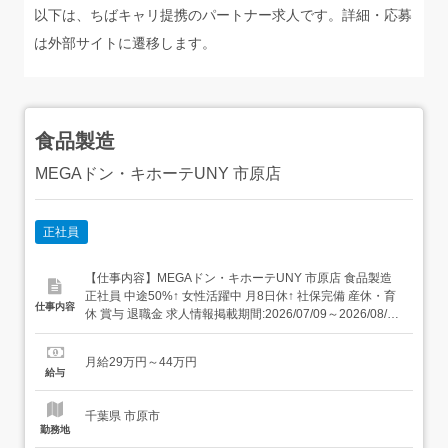
以下は、ちばキャリ提携のパートナー求人です。詳細・応募
は外部サイトに遷移します。
食品製造
MEGAドン・キホーテUNY 市原店
正社員
【仕事内容】MEGAドン・キホーテUNY 市原店 食品製造
正社員 中途50%↑ 女性活躍中 月8日休↑ 社保完備 産休・育
仕事内容
休 賞与 退職金 求人情報掲載期間:2026/07/09～2026/08/13
求人情報 店舗の特徴 売上高2兆円越えの安定した上場企業!
住 所 千葉県 市原市 青柳北一丁目1番地 交 通 JR内房線
月給29万円～44万円
「五井駅」より車6分小湊鉄道...
給与
千葉県 市原市
勤務地