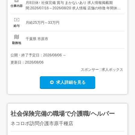
月8日休↑ 社保完備 賞与 まかないあり 求人情報掲載期
仕事内容
間:2026/07/16～2026/08/20 求人情報 店舗の特徴 年間休日
112日の焼鳥居酒屋 住 所 千葉県 市原市 五井中央西1-2-2
加瀬ビル2F 交 通 JR内房線「五井駅」より徒歩5分JR内房
月給25万円～33万円
線 五井駅 西口徒歩1分 ...
給与
千葉県 市原市
勤務地
公開・終了予定日：
2026/08/06
～
更新日：
2026/08/06
スポンサー : 求人ボックス
求人詳細を見る
社会保険完備の職場で介護職/ヘルパー
ネコロボ訪問介護市原千種店