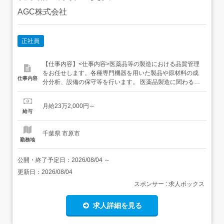
AGC株式会社
正社員
【仕事内容】<仕事内容>医薬品等の製造における品質管理
をお任せします。各種専門機器を用いた製品や原材料の成
仕事内容
分分析、設備の保守等を行います。 医薬品製造に関わる品
質管理全般をご担当いただきます。 専門機器を活用した分
析や保守など幅広い業務をお任せします。 製品、原材料等
月給23万2,000円～
の成分分析および結果記録 試薬の管理、分析設備のメンテ
給与
ナンス 関連書類の作成および修正業務<雇入れ直後>上記
業...
千葉県 市原市
勤務地
公開・終了予定日：
2026/08/04
～
更新日：
2026/08/04
スポンサー : 求人ボックス
求人詳細を見る