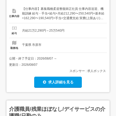
【仕事内容】募集職種柔道整復師正社員 仕事内容送迎、機
能訓練 給与・手当<給与>月給212,290〜250,540円<基本給
仕事内容
>162,290〜190,540円<手当>交通費支給:実費(上限あり)交
通費支給月額:15,620円処遇改善手当:50,000〜60,000円資
格手当:10,000円<賞与>賞与あり年2回合計3.8ヶ月分<昇給
月給21万2,290円～25万540円
>2,880〜3...
給与
千葉県 市原市
勤務地
公開・終了予定日：
2026/08/07
～
更新日：
2026/08/07
スポンサー : 求人ボックス
求人詳細を見る
介護職員/残業ほぼなし/デイサービスの介
護職/日勤のみ