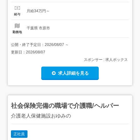
給与>月給340,000円〜<基本給>180,000円<手当>交通費支
給:実費(上限あり)固定残業代:時間外労働の有無にかかわら
月給34万円～
ず、14.96時間分の固定残業代として34,000円支給。超過
給与
分は別途支給。...
千葉県 市原市
勤務地
公開・終了予定日：
2026/08/07
～
更新日：
2026/08/07
スポンサー : 求人ボックス
求人詳細を見る
社会保険完備の職場で介護職/ヘルパー
介護老人保健施設おゆみの
正社員