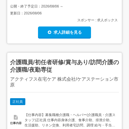
公開・終了予定日：
2026/08/06
～
更新日：
2026/08/06
スポンサー : 求人ボックス
求人詳細を見る
介護職員/初任者研修/賞与あり/訪問介護の
介護職/夜勤専従
アクティフス在宅ケア 株式会社/ケアステーション市
原
正社員
【仕事内容】募集職種介護職・ヘルパー(介護職員・介護ス
タッフ)正社員 仕事内容身体介護、食事介助、排泄介助、
仕事内容
生活援助、リネン交換、利用者宅訪問、調理 給与・手当<