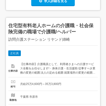
求人詳細を見る
住宅型有料老人ホームの介護職・社会保
険完備の職場で介護職/ヘルパー
訪問介護ステーション リヤンド姉崎
正社員
【仕事内容】介護職員として、利用者さまへの介護サービ
ス全般をお任せします!・身体介護・生活援助 従事すべき業
仕事内容
務の変更の範囲:法人の定める範囲 就業場所の変更の範囲:
法人の定める範囲介護職員の1日の流れは、求人画像に掲
載しています。ぜひご確認ください。 【経験・資格】<応
月給25万4,600円～35万3,800円
募要件>下記いずれかの資格をお持ちの方・初任者研修(旧
給与
ヘルパー2級)・実務者研修(旧ヘルパー1級)・介護福...
千葉県 市原市
勤務地