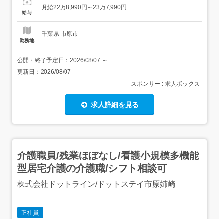
円〜<手当>交通費支給:実費(上限あり)交通費支給月
月給22万8,990円～23万7,990円
額:30,000円資格手当:介護福祉士・介護支援専門員:10,000
給与
円 実務者研...
千葉県 市原市
勤務地
公開・終了予定日：
2026/08/07
～
更新日：
2026/08/07
スポンサー : 求人ボックス
求人詳細を見る
介護職員/残業ほぼなし/看護小規模多機能
型居宅介護の介護職/シフト相談可
株式会社ドットライン/ドットステイ市原姉崎
正社員