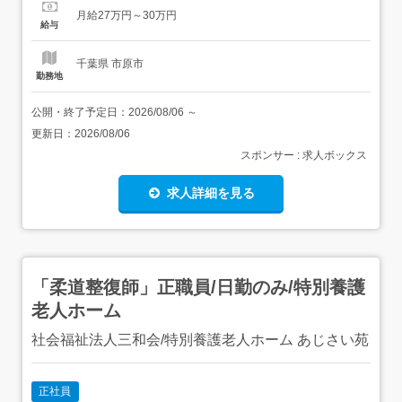
ーショップ 住 所 千葉県 市原市 今富字大作1091-2 交 通 小
月給27万円～30万円
湊鉄道線「光風台駅」よりバス15分...
給与
千葉県 市原市
勤務地
公開・終了予定日：
2026/08/06
～
更新日：
2026/08/06
スポンサー : 求人ボックス
求人詳細を見る
「柔道整復師」正職員/日勤のみ/特別養護
老人ホーム
社会福祉法人三和会/特別養護老人ホーム あじさい苑
正社員