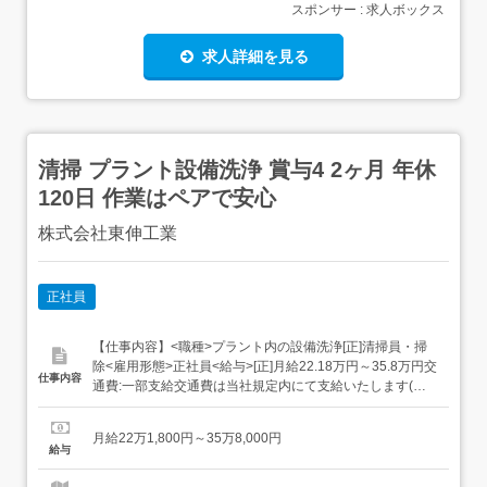
スポンサー : 求人ボックス
求人詳細を見る
清掃 プラント設備洗浄 賞与4 2ヶ月 年休
120日 作業はペアで安心
株式会社東伸工業
正社員
【仕事内容】<職種>プラント内の設備洗浄[正]清掃員・掃
除<雇用形態>正社員<給与>[正]月給22.18万円～35.8万円交
仕事内容
通費:一部支給交通費は当社規定内にて支給いたします(上
限31,500円/月)昇給あり賞与あり(前年度実績4.2ヶ月分)家
族手当 配偶者:5,000円もしくは同居者1名:3,500円 以降5名
月給22万1,800円～35万8,000円
まで:1,000円 試用期間3ヶ月あり 月給:...
給与