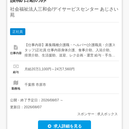
社会福祉法人三和会/デイサービスセンター あじさい
苑
正社員
【仕事内容】募集職種介護職・ヘルパー(介護職員・介護ス
タッフ)正社員 仕事内容身体介護、食事介助、入浴介助、
仕事内容
排泄介助、生活援助、送迎、レク企画・運営 給与・手当<
給与>月給201,100〜247,560円<基本給>151,100〜
200,060円<手当>交通費支給:実費(上限あり)交通費支給月
月給20万1,100円～24万7,560円
額:15,620円処遇改善手当:40,000円処遇支援手当:7,500...
給与
千葉県 市原市
勤務地
公開・終了予定日：
2026/08/07
～
更新日：
2026/08/07
スポンサー : 求人ボックス
求人詳細を見る