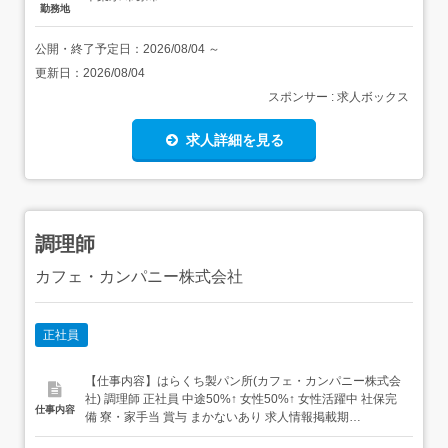
勤務地
公開・終了予定日：
2026/08/04
～
更新日：
2026/08/04
スポンサー : 求人ボックス
求人詳細を見る
調理師
カフェ・カンパニー株式会社
正社員
【仕事内容】はらくち製パン所(カフェ・カンパニー株式会
社) 調理師 正社員 中途50%↑ 女性50%↑ 女性活躍中 社保完
仕事内容
備 寮・家⼿当 賞与 まかないあり 求人情報掲載期
間:2026/07/09～2026/08/13 求人情報 店舗の特徴 ベーカリ