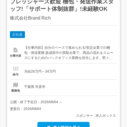
フレッシャーズ歓迎 梱包・発送作業スタ
ッフ!「サポート体制抜群」!未経験OK
株式会社Brand Rich
正社員
【仕事内容】自分のペースで進められる!安定企業での梱
包・発送業務 急成長中の買取企業で、商品の流れをスムー
仕事内容
ズにするためのバックオフィス業務を担当します。黙々と
作業に集中できるため、一つのことにじっくり取り組むの
が好きな方には最適な環境です <具体的な業務内容>・出荷
月給26万円～34万円
指示データに基づいた商品のピッキング、および確実な梱
給与
包作業・商品の状態を綺麗に保つための簡単なメンテナン
ス(拭き掃除など)を...
千葉県 市原市
勤務地
公開・終了予定日：
2026/08/04
～
更新日：
2026/08/04
スポンサー : 求人ボックス