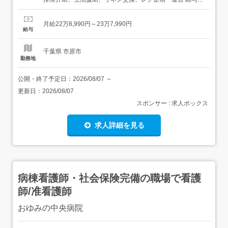
手当<給与>月給228,990〜237,990円<基本給>227,990
円〜<手当>交通費支給:実費(上限あり)交通費支給月
月給22万8,990円～23万7,990円
額:30,000円資格手当:介護福祉士・介護支援専門員:10,000
給与
円 実務者研...
千葉県 市原市
勤務地
公開・終了予定日：
2026/08/07
～
更新日：
2026/08/07
スポンサー : 求人ボックス
求人詳細を見る
病棟看護師・社会保険完備の職場で看護
師/准看護師
おゆみの中央病院