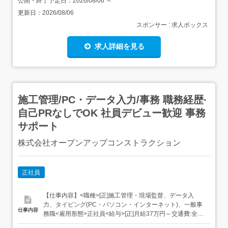
公開・終了予定日：
2026/08/06
～
更新日：
2026/08/06
スポンサー : 求人ボックス
求人詳細を見る
施工管理/PC・データ入力/事務 職務経歴·
自己PRなしでOK 社員デビュー歓迎 事務
サポート
株式会社オープンアップコンストラクション
正社員
【仕事内容】<職種>[正]施工管理・現場監督、データ入
力、タイピング(PC・パソコン・インターネット)、一般事
仕事内容
務職<雇用形態>正社員<給与>[正]月給37万円～交通費:全額
支給 [正]には、固定残業代:49,143円 20時間相当分が含ま