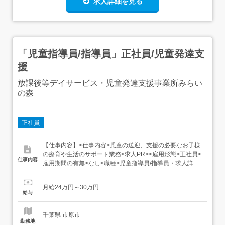
求人詳細を見る
「児童指導員/指導員」正社員/児童発達支
援
放課後等デイサービス・児童発達支援事業所みらい
の森
正社員
【仕事内容】<仕事内容>児童の送迎、支援の必要なお子様
の療育や生活のサポート業務<求人PR><雇用形態>正社員<
仕事内容
雇用期間の有無>なし<職種>児童指導員/指導員・求人詳細:
1年間は契約職員として有期雇用(1年以降は必ず正職員へ転
換します) その他、雇用形態以外は条件変更なし保育士、
月給24万円～30万円
教員免許、RT,ST,OT、社会福祉士あれば尚可<応募要件(必
給与
須資格)>児童指導員任用資格<給与...
千葉県 市原市
勤務地