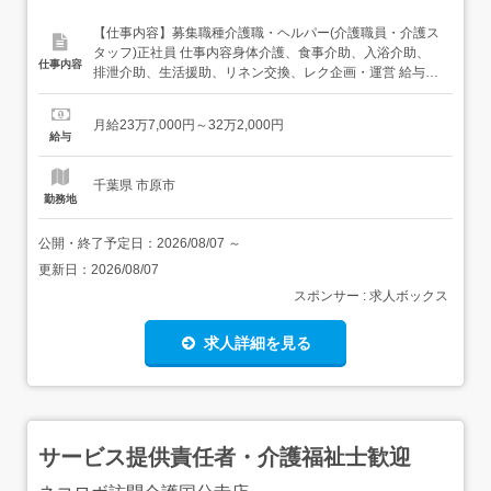
【仕事内容】募集職種介護職・ヘルパー(介護職員・介護ス
タッフ)正社員 仕事内容身体介護、食事介助、入浴介助、
仕事内容
排泄介助、生活援助、リネン交換、レク企画・運営 給与・
手当<給与>月給237,000〜322,000円<手当>交通費支給:実
費(上限あり)精勤手当:5,000円資格手当:介護福祉士:18,000
月給23万7,000円～32万2,000円
円<賞与>賞与あり年2回合計2.2ヶ月分過去支給実績 資格...
給与
千葉県 市原市
勤務地
公開・終了予定日：
2026/08/07
～
更新日：
2026/08/07
スポンサー : 求人ボックス
求人詳細を見る
サービス提供責任者・介護福祉士歓迎