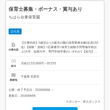
保育士募集・ボーナス・賞与あり
ちはら台東保育園
正社員
【仕事内容】0歳児から5歳児の園の保育業務全般(定員150
名) 【経験・資格】<応募要件>保育士経験不問専修学校以
仕事内容
上(大学、短期大学、専門学校卒業のいずれか) 【給与】月
給 215,000円 〜 350,000円<給与の備考> 経験により優遇
新卒 月給215,000円 給与内訳 ・基本給 165,000円～
月給21万5,000円～35万円
209,000円 ・資格手当 5,000円 ・市手当 45,000円 ...
給与
千葉県 市原市
勤務地
公開・終了予定日：
2026/08/06
～
更新日：
2026/08/06
スポンサー : 求人ボックス