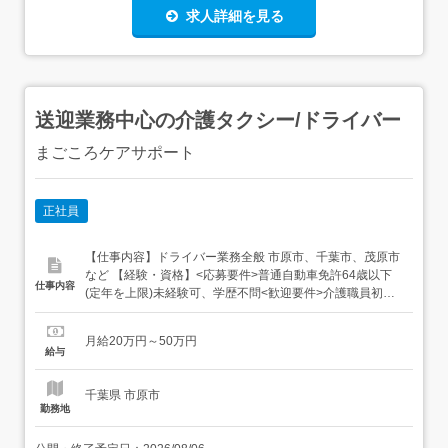
求人詳細を見る
送迎業務中心の介護タクシー/ドライバー
まごころケアサポート
正社員
【仕事内容】ドライバー業務全般 市原市、千葉市、茂原市
など 【経験・資格】<応募要件>普通自動車免許64歳以下
仕事内容
(定年を上限)未経験可、学歴不問<歓迎要件>介護職員初任
者研修修了者は尚可普通自動車第二種免許は尚可 【給与】
月給 200,000円 〜 500,000円<給与の備考> 月給は経験や
月給20万円～50万円
能力による賞与 年2回・310,000円～460,000円(実績)乗務
給与
手当 0円～2...
千葉県 市原市
勤務地