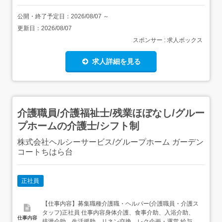
公開・終了予定日：
2026/08/07
～
更新日：
2026/08/07
スポンサー : 求人ボックス
求人詳細を見る
介護職員/介護福祉士/残業ほぼなし/グルー
プホームの介護士/シフト制
株式会社ヘルシーサービス/グループホーム ガーデン
コートちはら台
正社員
【仕事内容】募集職種介護職・ヘルパー(介護職員・介護ス
タッフ)正社員 仕事内容身体介護、食事介助、入浴介助、
仕事内容
排泄介助、生活援助、リネン交換、レク企画・運営 給与・