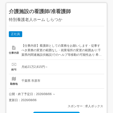
介護施設の看護師/准看護師
特別養護老人ホーム しらつか
正社員
【仕事内容】看護師としての業務をお願いします・従事す
べき業務の変更の範囲なし・就業場所の変更の範囲あり:千
仕事内容
葉県内関連施設(6施設)でのヘルプ等移動の可能性あり 希望
確認 【経験・資格】<応募要件>正看護師もしくは准看護師
免許保有者 いずれかの資格をお持ちの方経験不問 【給与】
月給21万2,815円～
月給 212,815円 〜 <給与の備考>内訳>・基本給:168,100円
給与
～・介護職員等特定処遇改善手当...
千葉県 市原市
勤務地
公開・終了予定日：
2026/08/06
～
更新日：
2026/08/06
スポンサー : 求人ボックス