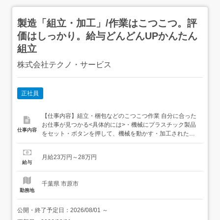
製造「組立・加工」/作業はこつこつ。評
価はしっかり。給与どんどんUPかんたん
組立
株式会社テクノ・サービス
正社員
【仕事内容】組立・梱包などのこつこつ作業 自分に合った
お仕事が見つかる<具体的には>・機械にプラスチック製品
仕事内容
をセット・ボタンを押して、機械を動かす・加工された製
品を、丁寧に箱にしまうなど、シンプルなものがたくさ
ん。どれもすぐに覚えられる内容です。ご希望をお聞き
月給23万円～28万円
し、ぴったりなお仕事を一緒に見つけます! 未経験の方が活
給与
躍しています/はじめての方が不安にならないよう、し...
千葉県 市原市
勤務地
公開・終了予定日：
2026/08/01
～