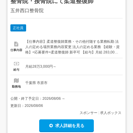
整骨院・接骨院にて柔道整復師
五井西口整骨院
正社員
【仕事内容】柔道整復師業務・その他付随する業務転勤 法
人の定める場所業務内容変更 法人の定める業務 【経験・資
仕事内容
格】<応募要件>柔道整復師 新卒可 【給与】月給 283,000
円 〜 <給与の備考> 通勤手当 (25,000円迄/月) 昇給(評価制
度による) 2年目から年2回賞与(評価制度による) W資格の
月給28万3,000円～
方は手当がつきます 経験年数を考慮いたします 試用期間6
給与
ヶ月(条件の...
千葉県 市原市
勤務地
公開・終了予定日：
2026/08/06
～
更新日：
2026/08/06
スポンサー : 求人ボックス
求人詳細を見る