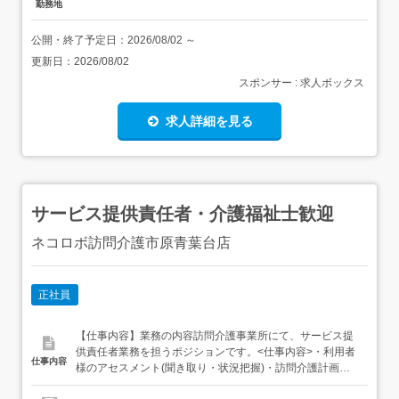
勤務地
公開・終了予定日：
2026/08/02
～
更新日：
2026/08/02
スポンサー : 求人ボックス
求人詳細を見る
サービス提供責任者・介護福祉士歓迎
ネコロボ訪問介護市原青葉台店
正社員
【仕事内容】業務の内容訪問介護事業所にて、サービス提
供責任者業務を担うポジションです。<仕事内容>・利用者
仕事内容
様のアセスメント(聞き取り・状況把握)・訪問介護計画書
の作成、モニタリング・評価・利用者様・ご家族との面