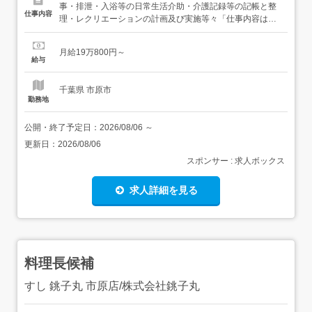
事・排泄・入浴等の日常生活介助・介護記録等の記帳と整
仕事内容
理・レクリエーションの計画及び実施等々「仕事内容はス
テップを踏んで丁寧に指導致しますので、安心して仕事に
従事出来ます」・仕事内容の変更:なし・転勤:同一法人内の
月給19万800円～
近隣施設に異動する場合があります 【経験・資格】<応募
給与
要件>無資格、未経験でも歓迎します介護系資格をお持ち
の方は評価...
千葉県 市原市
勤務地
公開・終了予定日：
2026/08/06
～
更新日：
2026/08/06
スポンサー : 求人ボックス
求人詳細を見る
料理長候補
すし 銚子丸 市原店/株式会社銚子丸