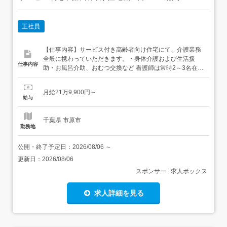
正社員
【仕事内容】サービス付き高齢者向け住宅にて、介護業務
全般に携わっていただきます。・身体介護および生活援
仕事内容
助・お風呂介助、おむつ交換など 看護師は常時2～3名在籍
しており安心して働ける環境を整えています 雇入れ後の業
務範囲の変更なし 就業場所の変更なし 【経験・資格】<応
月給21万9,900円～
募要件>介護職員初任者研修(旧ヘルパー2級)以上<歓迎要件
給与
>経験・学歴不問です! 【給与】月給 219,900円 ...
千葉県 市原市
勤務地
公開・終了予定日：
2026/08/06
～
更新日：
2026/08/06
スポンサー : 求人ボックス
求人詳細を見る