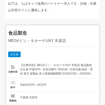
以下は、ちばキャリ提携のパートナー求人です。詳細・応募
は外部サイトに遷移します。
食品製造
MEGAドン・キホーテUNY 市原店
正社員
【仕事内容】MEGAドン・キホーテUNY 市原店 食品製造
正社員 中途50%↑ 女性活躍中 月8日休↑ 社保完備 産休・育
仕事内容
休 賞与 退職金 求人情報掲載期間:2026/07/09～2026/08/13
求人情報 店舗の特徴 売上高2兆円越えの安定した上場企業!
住 所 千葉県 市原市 青柳北一丁目1番地 交 通 JR内房線
月給29万円～44万円
「五井駅」より車6分小湊鉄道...
給与
千葉県 市原市
勤務地