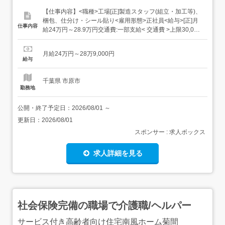
【仕事内容】<職種>工場[正]製造スタッフ(組立・加工等)、
梱包、仕分け・シール貼り<雇用形態>正社員<給与>[正]月
仕事内容
給24万円～28.9万円交通費:一部支給< 交通費 >上限30,000
円まで支給 会社規定有り< その他手当など >残業手当:全額
支給休日出勤手当:全額支給昇給あり:年1回 在籍1年以上対
月給24万円～28万9,000円
象日払い制度スタート 給与受取日を「選べる」!...
給与
千葉県 市原市
勤務地
公開・終了予定日：
2026/08/01
～
更新日：
2026/08/01
スポンサー : 求人ボックス
求人詳細を見る
社会保険完備の職場で介護職/ヘルパー
サービス付き高齢者向け住宅南風ホーム菊間