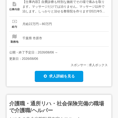
【仕事内容】自費診療も特別な施術でその場で痛みを取り
ます。マッサージだけでは治りません。マッサージ以外で
仕事内容
治します。しっかりと治せる整骨院を作ります!2021年5月
にオープンしました!従事すべき業務の変更なし就業場所の
変更なし 【経験・資格】<応募要件>無資格可 未経験可
月給22万円～80万円
【給与】月給 220,000円 〜 800,000円<給与の備考>新卒・
給与
未経験 22万円～既卒・経験者 ...
千葉県 市原市
勤務地
公開・終了予定日：
2026/08/06
～
更新日：
2026/08/06
スポンサー : 求人ボックス
求人詳細を見る
介護職・通所リハ・社会保険完備の職場
で介護職/ヘルパー