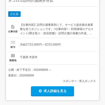
ネコロボ訪問介護国分寺店
正社員
【仕事内容】訪問介護事業所にて、サービス提供責任者業
務を担うポジションです。<仕事内容>・利用者様のアセス
仕事内容
メント(聞き取り・状況把握)・訪問介護計画書の作成、モ
ニタリング・評価・利用者様・ご家族との面談、サービス
内容の調整・ヘルパーの指導・同行訪問・サービスチェッ
月給27万2,000円～32万2,000円
ク・ヘルパーのシフト作成・調整、稼働管理・ケアマネジ
給与
ャーや関係機関との連携・調整・介護記録や報告書類の作
成・管理・実...
千葉県 市原市
勤務地
公開・終了予定日：
2026/08/06
～
更新日：
2026/08/06
スポンサー : 求人ボックス
求人詳細を見る