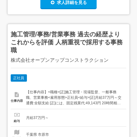
求人詳細を見る
施工管理/事務/営業事務 過去の経歴より
これからを評価 人柄重視で採用する事務
職
株式会社オープンアップコンストラクション
正社員
【仕事内容】<職種>[正]施工管理・現場監督、一般事務
職、営業事務<雇用形態>正社員<給与>[正]月給37万円～交
仕事内容
通費:全額支給 [正]には、固定残業代:49,143円 20時間相当
分が含まれます。 上記を超えて残業をした場合は、別途残
業代をお支払いします。 試用期間:3ヶ月/正社員/月給37万
月給37万円～
円月給額に下記の一律手当含むエリア職種手当/1万2,000円
給与
～3万円...
千葉県 市原市