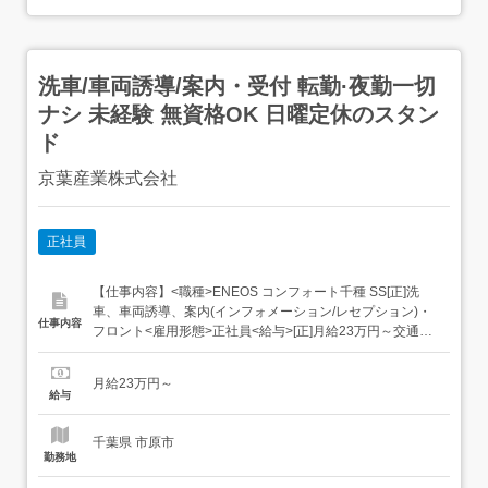
洗車/車両誘導/案内・受付 転勤·夜勤一切
ナシ 未経験 無資格OK 日曜定休のスタン
ド
京葉産業株式会社
正社員
【仕事内容】<職種>ENEOS コンフォート千種 SS[正]洗
車、車両誘導、案内(インフォメーション/レセプション)・
仕事内容
フロント<雇用形態>正社員<給与>[正]月給23万円～交通費:
車通勤・バイク通勤OK研修期間:2ヵ月 同条件試用期間の雇
用形態:正社員試用期間の長さ:2か月試用期間中の給与:同条
月給23万円～
件昇給賞与年2回(8月・12月)資格手当あり所長や副所長...
給与
千葉県 市原市
勤務地