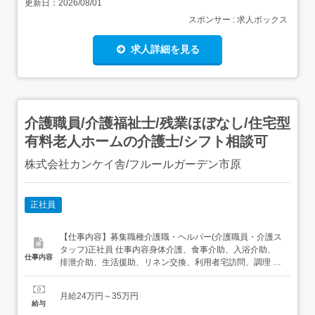
更新日：
2026/08/01
スポンサー : 求人ボックス
求人詳細を見る
介護職員/介護福祉士/残業ほぼなし/住宅型
有料老人ホームの介護士/シフト相談可
株式会社カンケイ舎/フルールガーデン市原
正社員
【仕事内容】募集職種介護職・ヘルパー(介護職員・介護ス
タッフ)正社員 仕事内容身体介護、食事介助、入浴介助、
仕事内容
排泄介助、生活援助、リネン交換、利用者宅訪問、調理 給
与・手当<給与>月給240,000〜350,000円<基本給
>205,500〜300,500円<手当>交通費支給:実費(上限あり)交
月給24万円～35万円
通費支給月額:20,000円介護職員手当:9,500円資格手
給与
当:5,0...