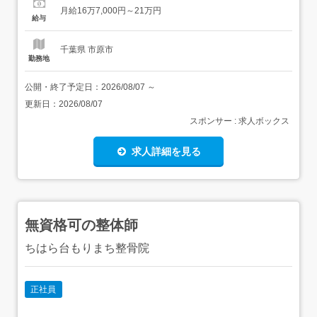
160,000円<手当>交通費支給:実費(上限あり)交通費支給日
月給16万7,000円～21万円
額:4,000円職務手当:4,000円住宅手当:1,000〜11,00...
給与
千葉県 市原市
勤務地
公開・終了予定日：
2026/08/07
～
更新日：
2026/08/07
スポンサー : 求人ボックス
求人詳細を見る
無資格可の整体師
ちはら台もりまち整骨院
正社員