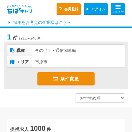
会員登録
ログイン
メニュー
採用をお考えの企業様はこちら
1
件
（211～240件）
職種
その他IT・通信関連職
エリア
市原市
条件変更
1000
提携求人
件