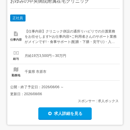
おゆみの中央病院附属在宅クリニック
正社員
【仕事内容】クリニック併設の通所リハビリでの介護業務
をお任せします!<お仕事内容>ご利用者さんのサポート業務
仕事内容
がメインです!・食事サポート(配膳・下膳・見守り)・入浴
介助(一般欲や機械浴での入浴介助)・トイレ介助(見守りや
補助)・リハビリマシンエリアの見守りや誘導、移乗サポー
月給19万3,500円～30万円
ト・送迎付き添い・記録業務 など 【経験・資格】<応募要
給与
件>〈必須資格〉・介護職員初任者研修(ヘルパー2...
千葉県 市原市
勤務地
公開・終了予定日：
2026/08/06
～
更新日：
2026/08/06
スポンサー : 求人ボックス
求人詳細を見る