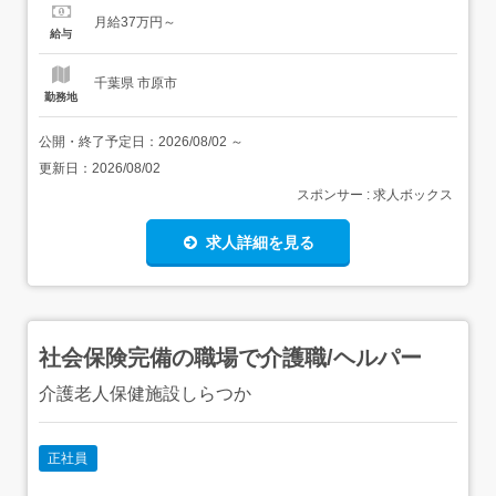
れます。 上記を超えて残業をした場合は、別途残業代をお
月給37万円～
支払いします。 試用期間:3ヶ月/正社員/月給37万円月給額
給与
に下記の一律手当...
千葉県 市原市
勤務地
公開・終了予定日：
2026/08/02
～
更新日：
2026/08/02
スポンサー : 求人ボックス
求人詳細を見る
社会保険完備の職場で介護職/ヘルパー
介護老人保健施設しらつか
正社員