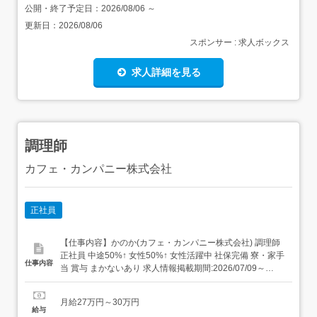
公開・終了予定日：
2026/08/06
～
更新日：
2026/08/06
スポンサー : 求人ボックス
求人詳細を見る
調理師
カフェ・カンパニー株式会社
正社員
【仕事内容】かのか(カフェ・カンパニー株式会社) 調理師
正社員 中途50%↑ 女性50%↑ 女性活躍中 社保完備 寮・家⼿
仕事内容
当 賞与 まかないあり 求人情報掲載期間:2026/07/09～
2026/08/13 求人情報 店舗の特徴 うどん 住 所 千葉県 市原
市 今富字大作1091-2 交 通 小湊鉄道線「光風台駅」よりバ
月給27万円～30万円
ス15分小湊鉄道線「光風台駅」...
給与