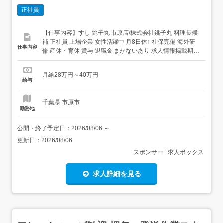
正社員
【仕事内容】すし 銚子丸 市原店/株式会社銚子丸 料理長候
補 正社員 上場企業 女性活躍中 月8日休↑ 社保完備 海外研
仕事内容
修 産休・育休 賞与 退職金 まかないあり 求人情報掲載期
間:2026/07/16～2026/08/20 求人情報 店舗の特徴 上場企業
の安定を感じる寿司ブランド 住 所 千葉県 市原市 更級3-1-
月給28万円～40万円
1 交 通 JR内房線「五井駅」より...
給与
千葉県 市原市
勤務地
公開・終了予定日：
2026/08/06
～
更新日：
2026/08/06
スポンサー : 求人ボックス
求人詳細を見る