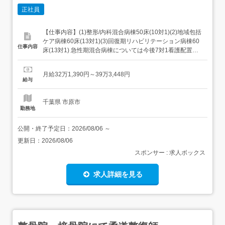
正社員
【仕事内容】(1)整形/内科混合病棟50床(10対1)(2)地域包括
ケア病棟60床(13対1)(3)回復期リハビリテーション病棟60
仕事内容
床(13対1) 急性期混合病棟については今後7対1看護配置へ
変更予定です。 【経験・資格】<応募要件>看護師資格を現
に有する方。<歓迎要件>各種認定/専門看護師等保有者
月給32万1,390円～39万3,448円
【給与】月給 321,390円 〜 393,448円<給与の備考><給与
給与
例><...
千葉県 市原市
勤務地
公開・終了予定日：
2026/08/06
～
更新日：
2026/08/06
スポンサー : 求人ボックス
求人詳細を見る