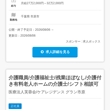
談、サービス内容の調整・ヘルパーの指導・同行訪問・サ
月給27万2,000円～32万2,000円
ービスチェック・ヘルパーのシフト作成・調整、稼働管
給与
理・ケアマネジャーや関係機関との連携・調整・介護記録
や報告書類の作成...
千葉県 市原市
勤務地
公開・終了予定日：
2026/08/06
～
更新日：
2026/08/06
スポンサー : 求人ボックス
求人詳細を見る
介護職員/介護福祉士/残業ほぼなし/介護付
き有料老人ホームの介護士/シフト相談可
医療法人芙蓉会/ケアレジデンス グラン市原
正社員