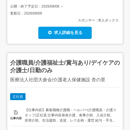
公開・終了予定日：
2026/08/06
～
更新日：
2026/08/06
スポンサー : 求人ボックス
求人詳細を見る
介護職員/介護福祉士/賞与あり/デイケアの
介護士/日勤のみ
医療法人社団大倉会/介護老人保健施設 杏の里
正社員
【仕事内容】募集職種介護職・ヘルパー(介護職員・介護ス
タッフ)正社員 仕事内容身体介護、食事介助、入浴介助、
仕事内容
排泄介助、生活援助、送迎、レク企画・運営 給与・手当<
給与>月給167,000〜210,000円<基本給>140,000〜