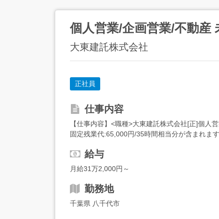
個人営業/企画営業/不動産
大東建託株式会社
正社員
仕事内容
【仕事内容】<職種>大東建託株式会社[正]個人営業
固定残業代:65,000円/35時間相当分が含ま
数・挙積額)により決定...
給与
月給31万2,000円～
勤務地
千葉県 八千代市