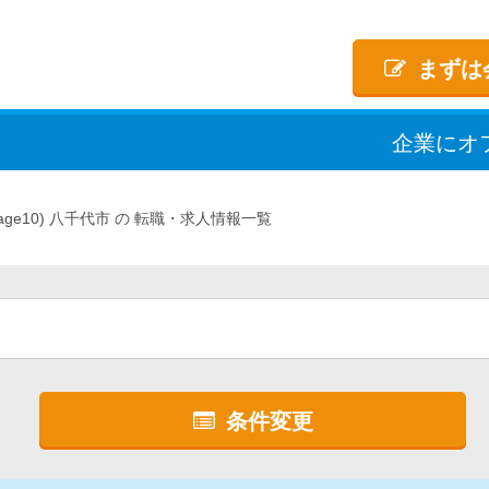
まずは
企業
に
オ
age10)
八千代市
転職・求人情報一覧
条件変更