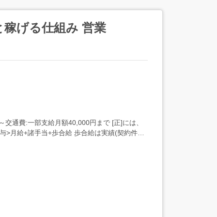
と稼げる仕組み 営業
通費:一部支給月額40,000円まで [正]には、
与>月給+諸手当+歩合給 歩合給は実績(契約件