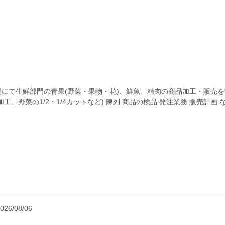
にて生鮮部門の青果(野菜・果物・花)、鮮魚、精肉の商品加工・販売を
、野菜の1/2・1/4カットなど) 陳列 商品の検品 発注業務 販売計画
026/08/06