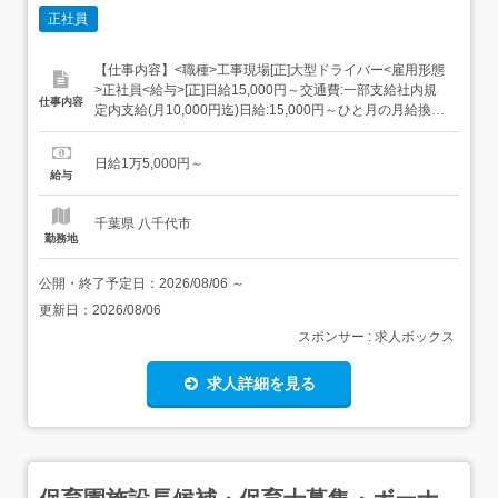
正社員
【仕事内容】<職種>工事現場[正]大型ドライバー<雇用形態
>正社員<給与>[正]日給15,000円～交通費:一部支給社内規
仕事内容
定内支給(月10,000円迄)日給:15,000円～ひと月の月給換算,
およそ33万~40万円 諸手当含む 経験や能力を考慮し、決定
させて頂きます。 入社半年は、契約社員として試用期間と
日給1万5,000円～
なります。・契約社員期間日給 10tタンク日給15,...
給与
千葉県 八千代市
勤務地
公開・終了予定日：
2026/08/06
～
更新日：
2026/08/06
スポンサー : 求人ボックス
求人詳細を見る