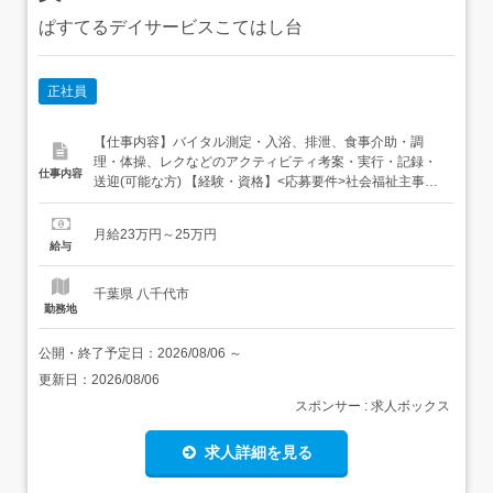
ぱすてるデイサービスこてはし台
正社員
【仕事内容】バイタル測定・入浴、排泄、食事介助・調
理・体操、レクなどのアクティビティ考案・実行・記録・
仕事内容
送迎(可能な方) 【経験・資格】<応募要件>社会福祉主事・
介護福祉士・社会福祉士・介護支援専門員のいずれか一つ
以上普通自動車免許(送迎可能な方)<歓迎要件>送迎可能な
月給23万円～25万円
方歓迎 【給与】月給 230,000円 〜 250,000円<給与の備考
給与
>処遇改善加算を含む交通費規定内支給...
千葉県 八千代市
勤務地
公開・終了予定日：
2026/08/06
～
更新日：
2026/08/06
スポンサー : 求人ボックス
求人詳細を見る