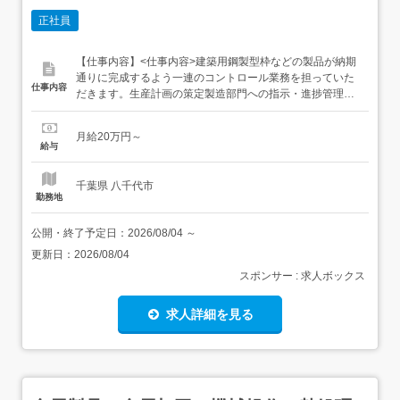
正社員
【仕事内容】<仕事内容>建築用鋼製型枠などの製品が納期
通りに完成するよう一連のコントロール業務を担っていた
仕事内容
だきます。生産計画の策定製造部門への指示・進捗管理納
期管理・調整業務資材の発注・管理自社工場における生産
管理全般をお任せします。関係各所と連携しながら、生産
月給20万円～
計画の立案から製造部門への指示出し、進捗管理までスム
給与
ーズな生産体制を構築する重要なポジションです。<雇入
れ直後>上記業務...
千葉県 八千代市
勤務地
公開・終了予定日：
2026/08/04
～
更新日：
2026/08/04
スポンサー : 求人ボックス
求人詳細を見る