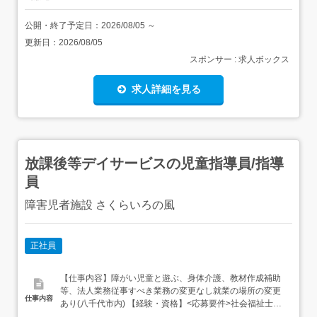
公開・終了予定日：
2026/08/05
～
更新日：
2026/08/05
スポンサー : 求人ボックス
求人詳細を見る
放課後等デイサービスの児童指導員/指導
員
障害児者施設 さくらいろの風
正社員
【仕事内容】障がい児童と遊ぶ、身体介護、教材作成補助
等、法人業務従事すべき業務の変更なし就業の場所の変更
仕事内容
あり(八千代市内) 【経験・資格】<応募要件>社会福祉士、
精神保健福祉士、教員免許状(幼稚園、小学校、中学校、高