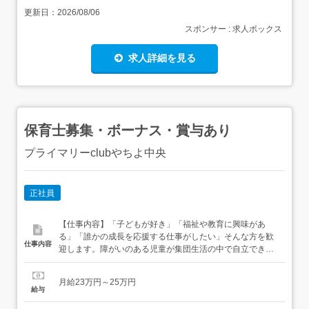
更新日：
2026/08/06
スポンサー : 求人ボックス
求人詳細を見る
保育士募集・ボーナス・賞与あり
プライマリーclubやちよ中央
正社員
【仕事内容】「子どもが好き」「福祉や教育に興味があ
る」「誰かの成長を応援する仕事がしたい」そんな方を歓
仕事内容
迎します。障がいのある児童が集団生活の中で自立できる
よう、個別支援計画に基づいた支援を行います。6育(体
育・感育・徳育・知育・安育・交育)カリキュラムと、3限
月給23万円～25万円
授業形式のプログラムで成長を支えます。 具体的なお仕
給与
事・児童への支援(保育士資格を活かした関わり)・保護者