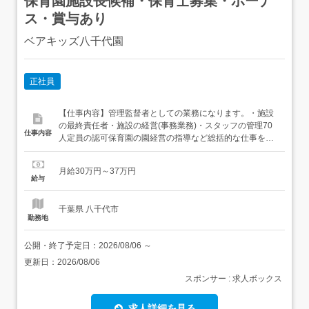
保育園施設長候補・保育士募集・ボーナ
ス・賞与あり
ベアキッズ八千代園
正社員
【仕事内容】管理監督者としての業務になります。・施設
の最終責任者・施設の経営(事務業務)・スタッフの管理70
仕事内容
人定員の認可保育園の園経営の指導など総括的な仕事を行
う。 【経験・資格】<応募要件>保育士経験5年以上必須
【給与】月給 300,000円 〜 370,000円<給与の備考> お給
月給30万円～37万円
料は前職の残業代込みのお給料を参考に提示致します。 残
給与
業は極力少なくなるように調整してお...
千葉県 八千代市
勤務地
公開・終了予定日：
2026/08/06
～
更新日：
2026/08/06
スポンサー : 求人ボックス
求人詳細を見る