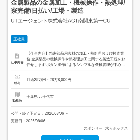
金属製品の金属加工・機械操作・熱処理/
寮完備/日払い/工場・製造
UTエージェント株式会社AGT南関東第一CU
正社員
【仕事内容】精密部品用素材の加工・熱処理および検査業
務 金属部品の機械操作や熱処理加工に関する製造工程をお
仕事内容
任せします!ボタン操作によるシンプルな機械管理が中心
で、手順が明確な作業です 未経験の方歓迎 丁寧な研修と指
導で安心してスタートできます!<具体的には…>製造機械の
月給25万円～28万8,000円
ボタン操作中心の加工や製品サイズの検査がメインです 機
給与
械操作1金属素材を規定の長さ太さになるよう機...
千葉県 八千代市
勤務地
公開・終了予定日：
2026/08/06
～
更新日：
2026/08/06
スポンサー : 求人ボックス