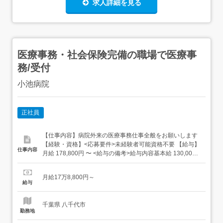
求人詳細を見る
医療事務・社会保険完備の職場で医療事
務/受付
小池病院
正社員
【仕事内容】病院外来の医療事務仕事全般をお願いします
【経験・資格】<応募要件>未経験者可能資格不要 【給与】
仕事内容
月給 178,800円 〜 <給与の備考>給与内容基本給 130,000
勤務手当 15,000ライフアップ手当 25,000処遇改善手当
8,800合計 178,800通勤手当 規定内で支給試用期間 3カ月
月給17万8,800円～
(雇用条件の変更なし)昇給 年1回賞与 年2回(前年実...
給与
千葉県 八千代市
勤務地