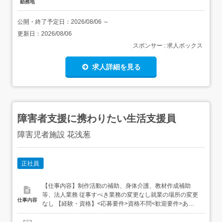
勤務地
公開・終了予定日：
2026/08/06
～
更新日：
2026/08/06
スポンサー : 求人ボックス
求人詳細を見る
障害者支援に携わりたい生活支援員
障害児者施設 花浅葱
正社員
【仕事内容】制作活動の補助、身体介護、教材作成補助
等、法人業務 従事すべき業務の変更なし就業の場所の変更
仕事内容
なし 【経験・資格】<応募要件>資格不問<歓迎要件>あれ
ば尚可・普通自動車運転免許(AT車限定免許可)・ヘルパー2
級・介護福祉士・社会福祉主事任用・保育士・社会福祉士