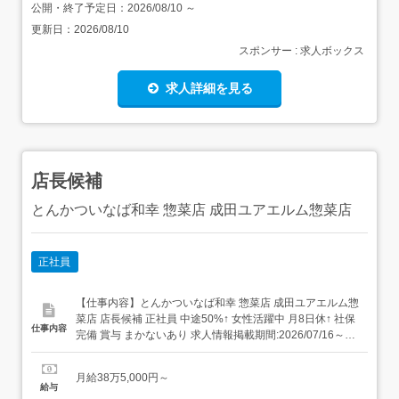
公開・終了予定日：
2026/08/10
～
更新日：
2026/08/10
スポンサー : 求人ボックス
求人詳細を見る
店長候補
とんかついなば和幸 惣菜店 成田ユアエルム惣菜店
正社員
【仕事内容】とんかついなば和幸 惣菜店 成田ユアエルム惣
菜店 店長候補 正社員 中途50%↑ 女性活躍中 月8日休↑ 社保
仕事内容
完備 賞与 まかないあり 求人情報掲載期間:2026/07/16～
2026/08/20 求人情報 店舗の特徴 待遇が充実し安定した和
食 住 所 千葉県 八千代市 八千代台東1-1-10 ユアエルム八千
月給38万5,000円～
代台店 1F 交 通 京成本線「八...
給与