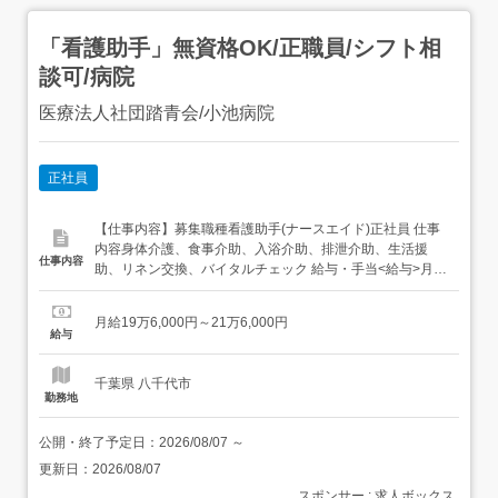
「看護助手」無資格OK/正職員/シフト相
談可/病院
医療法人社団踏青会/小池病院
正社員
【仕事内容】募集職種看護助手(ナースエイド)正社員 仕事
内容身体介護、食事介助、入浴介助、排泄介助、生活援
仕事内容
助、リネン交換、バイタルチェック 給与・手当<給与>月給
196,000〜216,000円<基本給>130,000〜140,000円<手当>
交通費支給:実費(上限あり)勤務手当:30,000〜40,000円処遇
月給19万6,000円～21万6,000円
改善手当:8,000円夜勤手当:28,000円(7...
給与
千葉県 八千代市
勤務地
公開・終了予定日：
2026/08/07
～
更新日：
2026/08/07
スポンサー : 求人ボックス