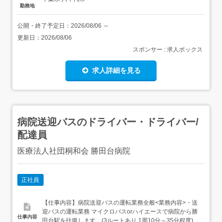
勤務地
公開・終了予定日：
2026/08/06
～
更新日：
2026/08/06
スポンサー : 求人ボックス
求人詳細を見る
病院送迎バスのドライバー・ドライバー/
配達員
医療法人社団桐和会 勝田台病院
正社員
【仕事内容】病院送迎バスの運転業務全般<業務内容>・送
迎バスの運転業務 マイクロバスorハイエースで病院から勝
仕事内容
田台駅を往復します。(3ルートあり 1周10分～35分程度)・