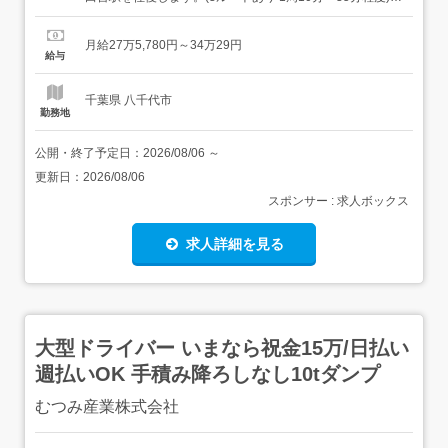
車両の清掃、ガソリン補給、点検業務・その他 補助業務 医
療法人社団桐和会にて採用・雇用され、在籍出向として、
月給27万5,780円～34万29円
勝田台病院にて勤務していただきます。 業務の変更の範囲:
給与
会社の定める範囲で業務内容変更の可能性あり 就...
千葉県 八千代市
勤務地
公開・終了予定日：
2026/08/06
～
更新日：
2026/08/06
スポンサー : 求人ボックス
求人詳細を見る
大型ドライバー いまなら祝金15万/日払い
週払いOK 手積み降ろしなし10tダンプ
むつみ産業株式会社