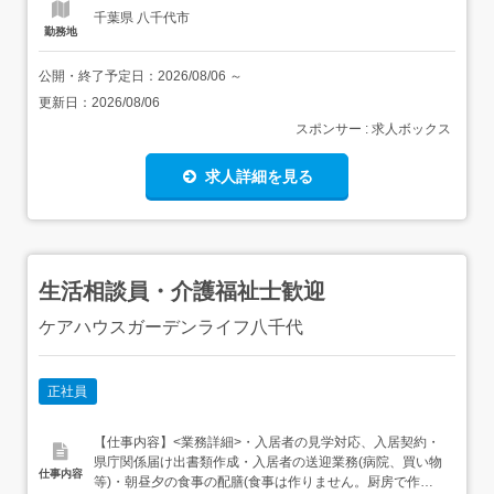
対応・送迎業務(軽...
千葉県 八千代市
勤務地
公開・終了予定日：
2026/08/06
～
更新日：
2026/08/06
スポンサー : 求人ボックス
求人詳細を見る
生活相談員・介護福祉士歓迎
ケアハウスガーデンライフ八千代
正社員
【仕事内容】<業務詳細>・入居者の見学対応、入居契約・
県庁関係届け出書類作成・入居者の送迎業務(病院、買い物
仕事内容
等)・朝昼夕の食事の配膳(食事は作りません。厨房で作っ