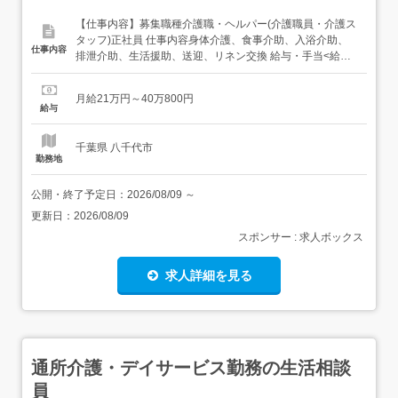
【仕事内容】募集職種介護職・ヘルパー(介護職員・介護ス
タッフ)正社員 仕事内容身体介護、食事介助、入浴介助、
仕事内容
排泄介助、生活援助、送迎、リネン交換 給与・手当<給与>
月給210,000〜400,800円<手当>交通費支給:実費(上限あ
り)資格手当:5,000〜20,000円皆勤手当:10,000円職務手
月給21万円～40万800円
当:3,000〜40,000円調整手当:5,000〜20,000円...
給与
千葉県 八千代市
勤務地
公開・終了予定日：
2026/08/09
～
更新日：
2026/08/09
スポンサー : 求人ボックス
求人詳細を見る
通所介護・デイサービス勤務の生活相談
員