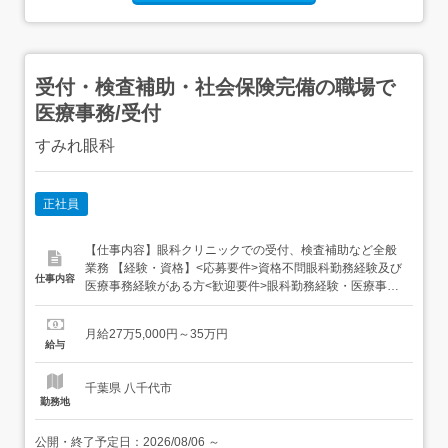
受付・検査補助・社会保険完備の職場で
医療事務/受付
すみれ眼科
正社員
【仕事内容】眼科クリニックでの受付、検査補助など全般
業務 【経験・資格】<応募要件>資格不問眼科勤務経験及び
仕事内容
医療事務経験がある方<歓迎要件>眼科勤務経験・医療事務
経験者・OMA 【給与】月給 275,000円 〜 350,000円<給与
の備考>給与内訳・基本給 232,000円～・固定残業代
月給27万5,000円～35万円
43,000円～(20時間分) 固定残業代は残業の有無にかかわら
給与
ず支給、超過分は法定通り...
千葉県 八千代市
勤務地
公開・終了予定日：
2026/08/06
～