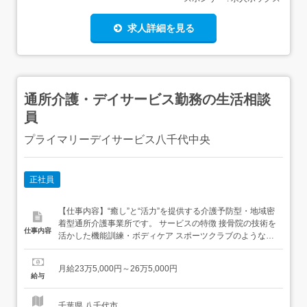
求人詳細を見る
通所介護・デイサービス勤務の生活相談
員
プライマリーデイサービス八千代中央
正社員
【仕事内容】“癒し”と“活力”を提供する介護予防型・地域密
着型通所介護事業所です。 サービスの特徴 接骨院の技術を
仕事内容
活かした機能訓練・ボディケア スポーツクラブのような運
動プログラム 足浴やエステ要素の癒し空間 ただのデイサー
ビスじゃない”からこそ、利用者様にもスタッフにも笑顔が
月給23万5,000円～26万5,000円
あふれています。(主な仕事内容)・利用者様、ご家族との
給与
面談、相談対応 機能訓練、ボディケア・サービス計画(個
別...
千葉県 八千代市