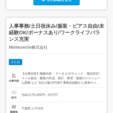
人事事務/土日祝休み/服装・ピアス自由/未
経験OK/ボーナスあり/ワークライフバラ
ンス充実
MeilleureVie株式会社
正社員
【仕事内容】職務内容 ・データ入力/チェック・電話対応/
メール返信・書類の作成、発行、整理・面接のスケジュー
仕事内容
ル調整 など 当社の魅力POINT 事務未経験から将来のリー
ダー候補へ!L 将来的にどの会社でも通用する事務スキルを
習得可能 「無期限雇用」だから叶う安心・安定!L 土日祝休
月給21万5,000円～50万円
み/賞与・昇給制度 完備/残業ほぼなし 服装・髪型・ネイル
給与
自由!自分らしさ...
千葉県 八千代市
勤務地