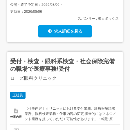
公開・終了予定日：
2026/08/06
～
更新日：
2026/08/06
スポンサー : 求人ボックス
求人詳細を見る
受付・検査・眼科系検査・社会保険完備
の職場で医療事務/受付
ローズ眼科クリニック
正社員
【仕事内容】クリニックにおける受付業務、診療報酬請求
業務、眼科検査業務・仕事内容の変更:将来的にはマネジメ
仕事内容
ント業務を担っていただく可能性があります。・転勤:原則
異動はありませんが、グループ内クリニックに応援勤務を
していただく場合があります。 【経験・資格】<応募要件>