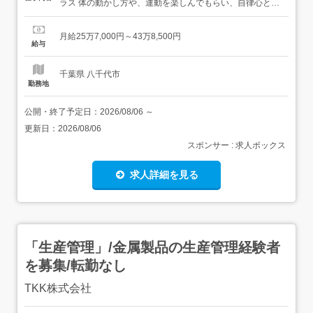
ラス 体の動かし方や、運動を楽しんでもらい、自律心と運
動能力を育む・小学生 とび箱、鉄棒・マット・トランポリ
ンなどを中心に、徐々に課題を克服して乗り越えるお手伝
月給25万7,000円～43万8,500円
い 1日の授業は、1コマあたり55分(1コマ)×3～4コマ 先生1
給与
人につき5～6名の子どもたちを指導 1つのクラスには13...
千葉県 八千代市
勤務地
公開・終了予定日：
2026/08/06
～
更新日：
2026/08/06
スポンサー : 求人ボックス
求人詳細を見る
「生産管理」/金属製品の生産管理経験者
を募集/転勤なし
TKK株式会社