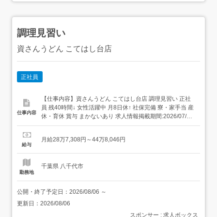
調理見習い
資さんうどん こてはし台店
正社員
【仕事内容】資さんうどん こてはし台店 調理見習い 正社
員 残40時間↓ 女性活躍中 月8日休↑ 社保完備 寮・家⼿当 産
仕事内容
休・育休 賞与 まかないあり 求人情報掲載期間:2026/07/09
～2026/08/13 求人情報 店舗の特徴 北九州発祥のうどんチ
ェーン店 住 所 千葉県 千葉市花見川区 大日町1379ー1 交
月給28万7,308円～44万8,046円
通 大和路線「奈良駅」より車10分...
給与
千葉県 八千代市
勤務地
公開・終了予定日：
2026/08/06
～
更新日：
2026/08/06
スポンサー : 求人ボックス