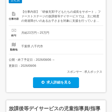
正社員
【仕事内容】「研修充実!子どもたちの成長をサポート 」フ
ァーストステージの放課後等デイサービスでは、主に軽度
仕事内容
の発達障がいのあるお子さまを対象に支援を行っていま
す。 具体的なお仕事は以下のとおりです。・児童や保護者
への対応・送迎業務・書類作成・支援記録の入力・学校休
月給23万円～25万円
業日に行うイベントの企画・運営・請求関連の事務作業・
給与
室内装飾や教材の作成、安全点検・毎月の研修への参加 未
経験の...
千葉県 八千代市
勤務地
公開・終了予定日：
2026/08/06
～
更新日：
2026/08/06
スポンサー : 求人ボックス
求人詳細を見る
放課後等デイサービスの児童指導員/指導