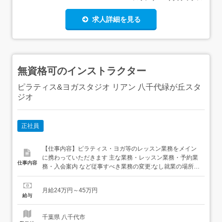
求人詳細を見る
無資格可のインストラクター
ピラティス&ヨガスタジオ リアン 八千代緑が丘スタ
ジオ
正社員
【仕事内容】ピラティス・ヨガ等のレッスン業務をメイン
に携わっていただきます 主な業務・レッスン業務・予約業
仕事内容
務・入会案内 など従事すべき業務の変更:なし就業の場所の
変更:なし 【経験・資格】<応募要件>Excel・Wordの基本
操作ができる方(定型フォーマットへの入力程度)～64歳(定
月給24万円～45万円
年を上限)資格・経験・学歴不問<歓迎要件>理学療法士資格
給与
保有者STOTT PILATES資格保...
千葉県 八千代市