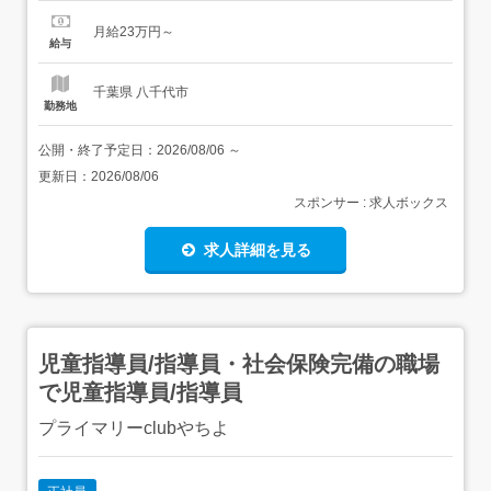
等学校、特別支援学校)のいずれか<歓迎要件>あれば尚可・
月給23万円～
普通自動車運転免許(AT車限定免許可)・ヘルパー2級・介護
給与
福祉士・社会福祉主事任用 【給与】月給 230,0...
千葉県 八千代市
勤務地
公開・終了予定日：
2026/08/06
～
更新日：
2026/08/06
スポンサー : 求人ボックス
求人詳細を見る
児童指導員/指導員・社会保険完備の職場
で児童指導員/指導員
プライマリーclubやちよ