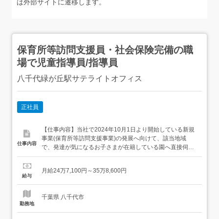
は外部サイトに遷移します。
保育所等訪問支援員・社会保険完備の職
場で児童指導員/指導員
八千代緑が丘駅サテライトオフィス
正社員
【仕事内容】当社で2024年10月1日より開始している新規
事業(保育所等訪問支援事業)の発展へ向けて、該当地域
仕事内容
で、発達が気になるお子さまが在籍している園へ直接伺い
該当児への療育を行っていただきます。育成担当を担って
いただく方は、新人訪問支援員への現場OJTとスキルチェ
月給24万7,100円～35万8,600円
ック業務を行い訪問支援員の独り立ちまでをサポートいた
給与
だきます。<具体的には> ご自身が担当するエリアでの保育
所等訪問支援保育...
千葉県 八千代市
勤務地