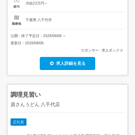
月給23万円～
【給与】月給 230,000円 〜 <給与の備考>昇給 年1回資格手
給与
当職務手当時間外手当交通...
千葉県 八千代市
勤務地
公開・終了予定日：
2026/08/06
～
更新日：
2026/08/06
スポンサー : 求人ボックス
求人詳細を見る
調理見習い
資さんうどん 八千代店
正社員