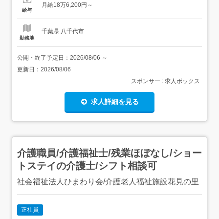
月給18万6,200円～
年齢制限あり 64歳(定年年齢が65歳の為)学歴不問<歓迎要
給与
件>病院・クリニックでの就労経験がお有りの方患者様や
ス...
千葉県 八千代市
勤務地
公開・終了予定日：
2026/08/06
～
更新日：
2026/08/06
スポンサー : 求人ボックス
求人詳細を見る
介護職員/介護福祉士/残業ほぼなし/ショー
トステイの介護士/シフト相談可
社会福祉法人ひまわり会/介護老人福祉施設花見の里
正社員