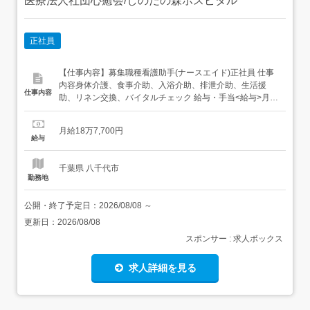
医療法人社団心癒会/しのだの森ホスピタル
正社員
【仕事内容】募集職種看護助手(ナースエイド)正社員 仕事
内容身体介護、食事介助、入浴介助、排泄介助、生活援
仕事内容
助、リネン交換、バイタルチェック 給与・手当<給与>月給
187,700円<基本給>162,700円<手当>交通費支給:実費(上限
あり)交通費支給月額:50,000円住宅手当:15,000円コンシェ
月給18万7,700円
ルジ手当:10,000円扶養手当:3,000円/名 (上限1...
給与
千葉県 八千代市
勤務地
公開・終了予定日：
2026/08/08
～
更新日：
2026/08/08
スポンサー : 求人ボックス
求人詳細を見る