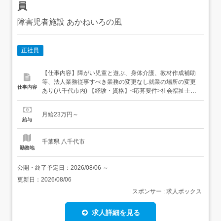
員
障害児者施設 あかねいろの風
正社員
【仕事内容】障がい児童と遊ぶ、身体介護、教材作成補助
等、法人業務従事すべき業務の変更なし就業の場所の変更
仕事内容
あり(八千代市内) 【経験・資格】<応募要件>社会福祉士、
精神保健福祉士、教員免許状(幼稚園、小学校、中学校、高
等学校、特別支援学校)のいずれか<歓迎要件>あれば尚可・
月給23万円～
普通自動車運転免許(AT車限定免許可)・ヘルパー2級・介護
給与
福祉士・社会福祉主事任用 【給与】月給 230,0...
千葉県 八千代市
勤務地
公開・終了予定日：
2026/08/06
～
更新日：
2026/08/06
スポンサー : 求人ボックス
求人詳細を見る