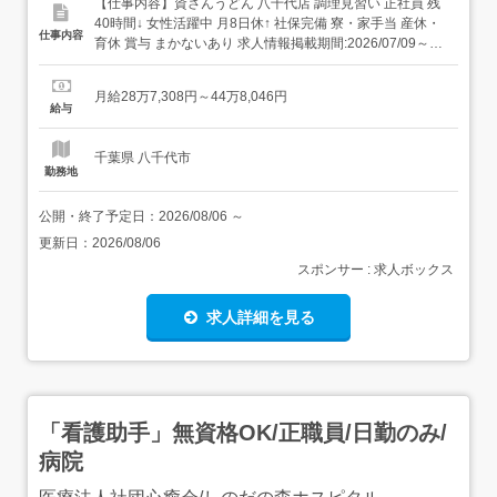
【仕事内容】資さんうどん 八千代店 調理見習い 正社員 残
40時間↓ 女性活躍中 月8日休↑ 社保完備 寮・家⼿当 産休・
仕事内容
育休 賞与 まかないあり 求人情報掲載期間:2026/07/09～
2026/08/13 求人情報 店舗の特徴 北九州発祥のうどんチェ
ーン店 住 所 千葉県 八千代市 大和田新田1062-6 交 通 東葉
月給28万7,308円～44万8,046円
高速線「船橋日大前駅」より徒歩2...
給与
千葉県 八千代市
勤務地
公開・終了予定日：
2026/08/06
～
更新日：
2026/08/06
スポンサー : 求人ボックス
求人詳細を見る
「看護助手」無資格OK/正職員/日勤のみ/
病院