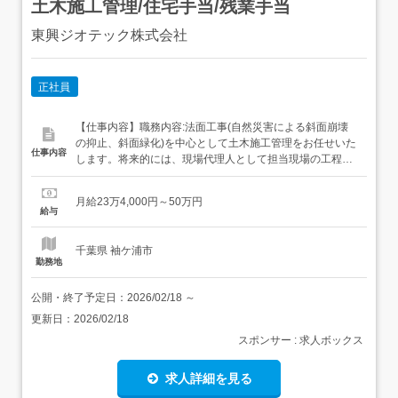
土木施工管理/住宅手当/残業手当
東興ジオテック株式会社
正社員
【仕事内容】職務内容:法面工事(自然災害による斜面崩壊
の抑止、斜面緑化)を中心として土木施工管理をお任せいた
仕事内容
します。将来的には、現場代理人として担当現場の工程管
理、安全管理、品質管理、原価管理を行っていただきま
す。 詳細内容工程管理、原価管理、安全管理、品質管理な
月給23万4,000円～50万円
ど 主なプロジェクト:<土木部門>・道路や鉄道沿線の斜面
給与
保護・空港や港湾施設の地盤改良工事 経験と希望に応じ、
法面...
千葉県 袖ケ浦市
勤務地
公開・終了予定日：
2026/02/18
～
更新日：
2026/02/18
スポンサー : 求人ボックス
求人詳細を見る