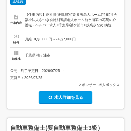
正社員
【仕事内容】正社員(正職員)特別養護老人ホーム(特養)社会
福祉法人さつき会特別養護老人ホーム袖ケ浦菜の花苑の介
仕事内容
護職・ヘルパー求人<千葉県/袖ケ浦市>残業少なめ 病院が
母体の特別養護老人ホームにて介護職募集!車通勤可 未経験
OK ブランクOK 資格取得サポート 研修制度あり 産休・育
月給18万8,000円～24万7,000円
休・介護休暇取得実績あり 残業少なめ 社会保険完備 交通
給与
費支給給料月収 18.8万円 ～ 2...
千葉県 袖ケ浦市
勤務地
公開・終了予定日：
2026/07/25
～
更新日：
2026/07/25
スポンサー : 求人ボックス
求人詳細を見る
自動車整備士(要自動車整備士3級）