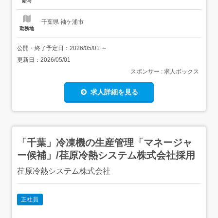
給与
格取得支援あり<仕事内容>火力...
千葉県 袖ケ浦市
勤務地
公開・終了予定日：
2026/05/01
～
更新日：
2026/05/01
スポンサー : 求人ボックス
求人詳細を見る
「千葉」冷凍機の生産管理「マネージャ
ー候補」/荏原冷熱システム株式会社採用
荏原冷熱システム株式会社
正社員