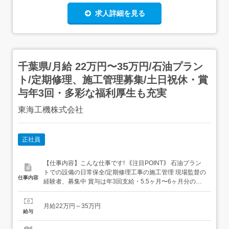
求人詳細を見る
千葉県/月給 22万円〜35万円/石油プラン
ト/定期修理、施工管理募集/土日祝休・賞
与年3回・多彩な福利厚生も充実
東海工機株式会社
正社員
【仕事内容】こんな仕事です! ｟注目POINT｠ 石油プラン
トでの設備の日常保全/定期修理工事の施工管理 現場監督の
仕事内容
経験者、募集中 賞与は年3回支給・5.5ヶ月〜6ヶ月分の支
給実績 各種手当の支給あり! ロッテマリーンズのシーズン
シートなど多彩な待遇も充実 プライム上場企業・レイズネ
月給22万円～35万円
クストのグループ会社 東海工機株式会社では石油プラント
給与
の現場に常駐し、各種設備の日常保...