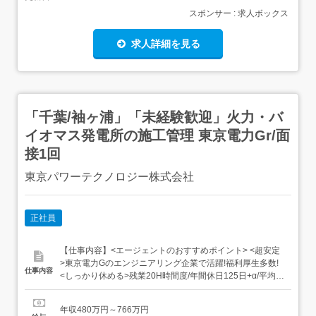
スポンサー : 求人ボックス
求人詳細を見る
「千葉/袖ヶ浦」「未経験歓迎」火力・バ
イオマス発電所の施工管理 東京電力Gr/面
接1回
東京パワーテクノロジー株式会社
正社員
【仕事内容】<エージェントのおすすめポイント> <超安定
>東京電力Gのエンジニアリング企業で活躍!福利厚生多数!
仕事内容
<しっかり休める>残業20H時間度/年間休日125日+α/平均有
給取得日数14.2日 <暮らしに不可欠>エネルギーインフラを
支える仕事! <高い定着率>平均勤続年数21.6年で社員紹介
年収480万円～766万円
からの中途入社多数 <学べる環境>充実の研修サポート+資