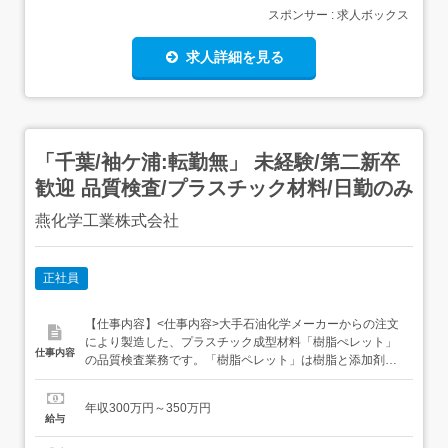
スポンサー : 求人ボックス
求人詳細を見る
「千葉/袖ケ浦:転勤無」 未経験/第二新卒
歓迎 品質検査/プラスチック材料/日勤のみ
燕化学工業株式会社
正社員
【仕事内容】<仕事内容>大手石油化学メーカーからの注文
により製造した、プラスチック成型材料「樹脂ぺレット」
仕事内容
の品質検査業務です。「樹脂ペレット」は樹脂と添加剤を
溶融して練り合わせた米粒のような形状をしており、プラ
スチックを成型する際の重要な原料となります。 仕事内容
年収300万円～350万円
は… ・製品の流動性を測定機にて測定 ・電気炉で燃やした
給与
残留物で配合比率の測定 ・比重・色相・水分・異物の測定