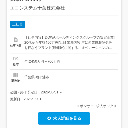
エコシステム千葉株式会社
正社員
【仕事内容】DOWAホールディングスグループの安定企業!
20代から年収450万円以上! 業務内容:主に産業廃棄物処理
仕事内容
を行なうプラント(焼却炉)に関する、オペレーションの管
理全般をお願いします。同社工場の焼却炉は、アジア圏で
も最大クラスの規模です。そのスケールの大きい設備を正
年収450万円～700万円
常に動かす、重要ポジションでご活躍頂きます。<業務詳
給与
細>・オペレーションルームでの操作管理プラントの圧力
計等...
千葉県 袖ケ浦市
勤務地
公開・終了予定日：
2026/05/01
～
更新日：
2026/05/01
スポンサー : 求人ボックス
求人詳細を見る