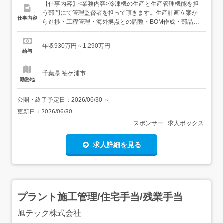
【仕事内容】<業務内容>冷凍機の生産と生産管理機能を担
う部門にて管理監督者を担って頂きます。生産計画立案か
仕事内容
ら進捗・工程管理・海外拠点との調整・BOM作成・部品手
配までを一貫して担当する部門において、国内外の関係部
署及び取引先と連携しながら、納期遵守・生産効率向上を
年収930万円～1,290万円
実現する重要なポジションです。<具体的には>・部門KPI
給与
の達成・冷凍機(ターボ冷凍機・吸収式冷凍機・スクリュー
冷凍機など)の生...
千葉県 袖ケ浦市
勤務地
公開・終了予定日：
2026/06/30
～
更新日：
2026/06/30
スポンサー : 求人ボックス
求人詳細を見る
プラント施工管理/住宅手当/残業手当
旭テック株式会社