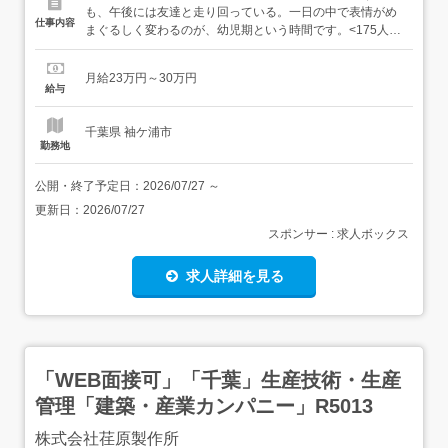
も、午後には友達と走り回っている。一日の中で表情がめ
仕事内容
まぐるしく変わるのが、幼児期という時間です。<175人分
の育ちに、じっくり向き合う>定員175名という規模の中で
も、幼稚園教諭が向き合うのは一人ひとりの子どもです。
月給23万円～30万円
着替えができた瞬間、初めて友達に「貸して」と言えた瞬
給与
間。その小さな変化を見つけて言葉にすることが、日々の
仕事の中心になりま...
千葉県 袖ケ浦市
勤務地
公開・終了予定日：
2026/07/27
～
更新日：
2026/07/27
スポンサー : 求人ボックス
求人詳細を見る
「WEB面接可」「千葉」生産技術・生産
管理「建築・産業カンパニー」R5013
株式会社荏原製作所