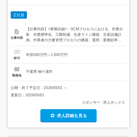
正社員
【仕事内容】<業務詳細>・SCMプロセスにおける、作業分
析、作業標準化、工数削減、生産ライン構築、生産設備計
仕事内容
画、作業者の力量管理プロセスの構築、運用・業務効率
化、生産性向上・国内外生産拠点の生産管理プロセスの改
善・生産設備管理計画の立案、実施<当部門の役割・業務
年収500万円～1,000万円
概要・魅力> 空調、プロセス冷却に供する製品、システム
給与
の生産技術の向上に携わり、社会インフラの整備に貢献す
ることができ、顧客...
千葉県 袖ケ浦市
勤務地
公開・終了予定日：
2026/05/01
～
更新日：
2026/05/01
スポンサー : 求人ボックス
求人詳細を見る