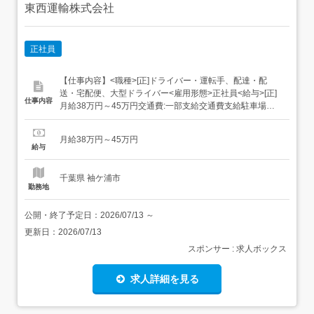
東西運輸株式会社
正社員
【仕事内容】<職種>[正]ドライバー・運転手、配達・配
送・宅配便、大型ドライバー<雇用形態>正社員<給与>[正]
仕事内容
月給38万円～45万円交通費:一部支給交通費支給駐車場完
備・ガソリン代支給 車・バイク通勤OK<平均年収480万円
以上!>月給38万円~45万円・週休2日制度(月6日休み)・残
月給38万円～45万円
業代込み<仕事内容><具体的な仕事内容とは>工業用ガスボ
給与
ンベ配送に...
千葉県 袖ケ浦市
勤務地
公開・終了予定日：
2026/07/13
～
更新日：
2026/07/13
スポンサー : 求人ボックス
求人詳細を見る