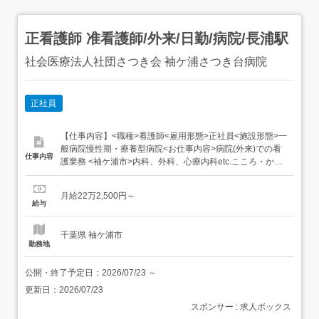
正看護師 准看護師/外来/日勤/病院/長浦駅
社会医療法人社団さつき会 袖ケ浦さつき台病院
正社員
【仕事内容】<職種>看護師<雇用形態>正社員<施設形態>一
般病院慢性期・療養型病院<お仕事内容>病院(外来)での看
仕事内容
護業務 <袖ケ浦市>内科、外科、心療内科etc.こころ・から
だの両面を診る、409床のケアミックス病院で外来ワーク/
嚥下外来やアルコール外来も。幅広いスキルをキャッチ
月給22万2,500円～
<PR～ここがポイント～><袖ケ浦市>内科、外科、心療内
給与
科etc.こころ・からだの両面を...
千葉県 袖ケ浦市
勤務地
公開・終了予定日：
2026/07/23
～
更新日：
2026/07/23
スポンサー : 求人ボックス