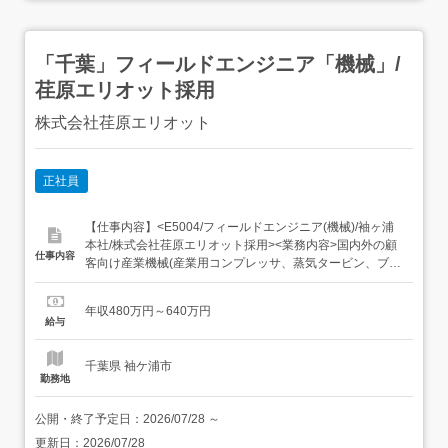
「千葉」フィールドエンジニア「機械」/
荏原エリオット採用
株式会社荏原エリオット
正社員
【仕事内容】<E5004/フィールドエンジニア(機械)/袖ヶ浦
本社/株式会社荏原エリオット採用><業務内容>国内外の顧
仕事内容
客向け産業機械(産業用コンプレッサ、蒸気タービン、ブロ
ワ、ガスタービン)に関するサポート業務全般を担当いただ
きます。納入した製品から適切かつ満足な性能を得られる
年収480万円～640万円
よう、また総合的に意図された能力を発揮できるようサポ
給与
ートするのがミッションです。・同社納入機器の新規据え
付け、...
千葉県 袖ケ浦市
勤務地
公開・終了予定日：
2026/07/28
～
更新日：
2026/07/28