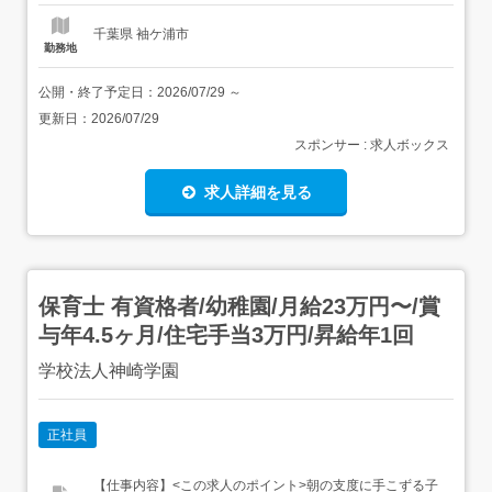
で働きやすい/...
千葉県 袖ケ浦市
勤務地
公開・終了予定日：
2026/07/29
～
更新日：
2026/07/29
スポンサー : 求人ボックス
求人詳細を見る
保育士 有資格者/幼稚園/月給23万円〜/賞
与年4.5ヶ月/住宅手当3万円/昇給年1回
学校法人神崎学園
正社員
【仕事内容】<この求人のポイント>朝の支度に手こずる子