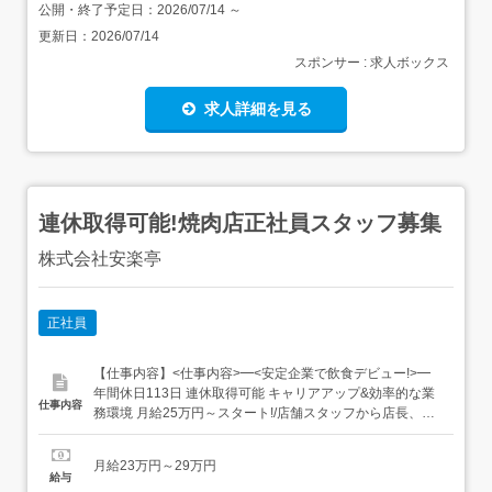
公開・終了予定日：
2026/07/14
～
更新日：
2026/07/14
スポンサー : 求人ボックス
求人詳細を見る
連休取得可能!焼肉店正社員スタッフ募集
株式会社安楽亭
正社員
【仕事内容】<仕事内容>━<安定企業で飲食デビュー!>━
年間休日113日 連休取得可能 キャリアアップ&効率的な業
仕事内容
務環境 月給25万円～スタート!/店舗スタッフから店長、さ
らにエリア長までキャリアの道が広がる!頑張り次第で無限
の可能性 飲食業界でも珍しい<年間休日113日>5日以上の
月給23万円～29万円
連休取得や、土日祝休みも相談可能です 効率的な業務環境
給与