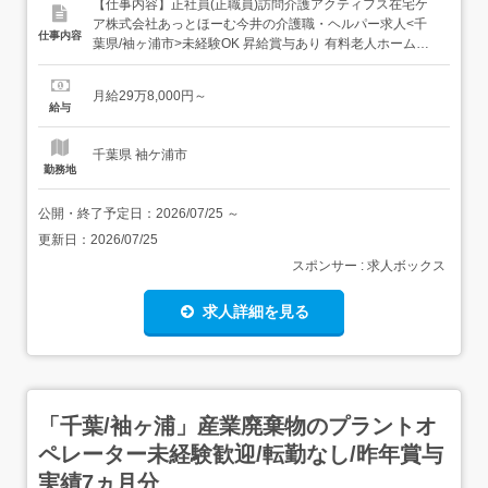
【仕事内容】正社員(正職員)訪問介護アクティフス在宅ケ
ア株式会社あっとほーむ今井の介護職・ヘルパー求人<千
仕事内容
葉県/袖ヶ浦市>未経験OK 昇給賞与あり 有料老人ホームで
の介護職業務<正社員>車通勤可 未経験OK ボーナス・賞与
あり 社会保険完備 交通費支給給料月収 29.8万円 ～ 勤務地
月給29万8,000円～
千葉県袖ケ浦市今井1-35-4JR内房線「 長浦(千葉)駅」 バ
給与
ス・車6分資...
千葉県 袖ケ浦市
勤務地
公開・終了予定日：
2026/07/25
～
更新日：
2026/07/25
スポンサー : 求人ボックス
求人詳細を見る
「千葉/袖ヶ浦」産業廃棄物のプラントオ
ペレーター未経験歓迎/転勤なし/昨年賞与
実績7ヵ月分