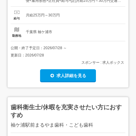
便<雇用形態>正社員<給与>[正]月給25万円～30万円交通費:
一部支給交通費は当社規程内にて支給いたします。昇給あ
り賞与あり(年2回:8月・12月) 試用期間:最長2か月 給 与:月
月給25万円～30万円
給250,000円～300,000円 雇用形態:正社員(経験・能力...
給与
千葉県 袖ケ浦市
勤務地
公開・終了予定日：
2026/07/28
～
更新日：
2026/07/28
スポンサー : 求人ボックス
求人詳細を見る
歯科衛生士/休暇を充実させたい方におす
すめ
袖ケ浦駅前まるやま歯科・こども歯科