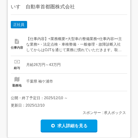
いすゞ自動車首都圏株式会社
正社員
【仕事内容】<業務概要>大型車の整備業務<仕事内容><主
な業務>・法定点検・車検整備・一般修理・故障診断入社
仕事内容
してからはOJTを通じて業務に慣れていただきます。取扱
う車種は、事業用として使われる車両がほとんど!多くの車
両、多くの整備に携わり、すぐに職場に慣れることができ
月給26万円～43万円
ます。また、業務に慣れると同時に、職場の仲間たちと、
給与
まずは人間関係の構築からスタートしてください。<具...
千葉県 袖ケ浦市
勤務地
公開・終了予定日：
2025/12/10
～
更新日：
2025/12/10
スポンサー : 求人ボックス
求人詳細を見る