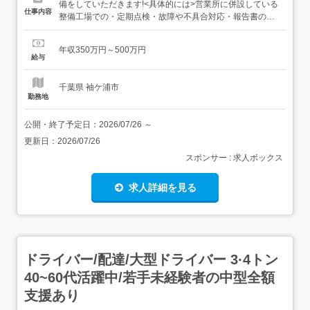
備をしていただきます!<具体的には>営業所に併設している
仕事内容
整備工場での・定期点検・故障や不具合対応・報告書の作
成 ・当社レンタル機の入出庫時の来客対応 などがありま
す!お客様先へ出向いて、カナモトの建設機械(油圧ショベ
年収350万円～500万円
ルやダンプなど)や発電機や車輌などの点検・整備・修理を
給与
行うこともあります!<充実の研修制度>基本的には研修と
安...
千葉県 袖ケ浦市
勤務地
公開・終了予定日：
2026/07/26
～
更新日：
2026/07/26
スポンサー : 求人ボックス
求人詳細を見る
ドライバー/配達/大型ドライバー 3·4トン
40~60代活躍中/若手未経験者の中型全額
支援あり