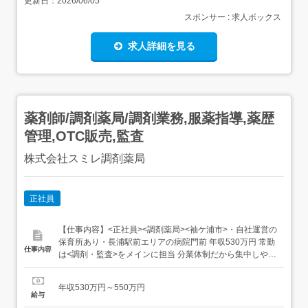
更新日：
2026/06/05
スポンサー : 求人ボックス
求人詳細を見る
薬剤師/調剤薬局/調剤業務,服薬指導,薬歴
管理,OTC販売,監査
株式会社スミレ調剤薬局
正社員
【仕事内容】<正社員><調剤薬局><袖ケ浦市>・自社運営の
保育所あり・長浦駅前エリアの病院門前 年収530万円 常勤
仕事内容
は<調剤・監査>をメインに担当 分業体制だから集中しやす
い [多科目][残業少なめ][200枚以上/日][車通勤OK][制服貸与]
[産休・育休実績あり][在宅業務あり][託児所あり][住宅補助
年収530万円～550万円
あり] 先輩の手厚いサポート×分業体制が魅力 千葉県袖ケ浦
給与
市・木更津市に2店舗の調...