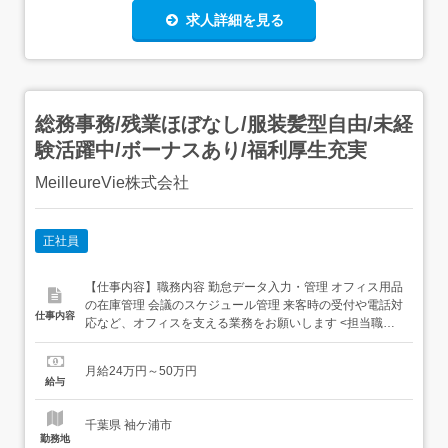
求人詳細を見る
総務事務/残業ほぼなし/服装髪型自由/未経
験活躍中/ボーナスあり/福利厚生充実
MeilleureVie株式会社
正社員
【仕事内容】職務内容 勤怠データ入力・管理 オフィス用品
の在庫管理 会議のスケジュール管理 来客時の受付や電話対
仕事内容
応など、オフィスを支える業務をお願いします <担当職種>
オフィスワーク、管理部門サポート、総務˚ ₊⁎この仕事の魅
力⁺˳ ༚ 未経験からキャリアアップ可能 無期限の雇用契約/昇
月給24万円～50万円
給賞与アリ 土日祝休み/服装・髪型・ネイル自由 安心の充
給与
実した研修制度自分...
千葉県 袖ケ浦市
勤務地