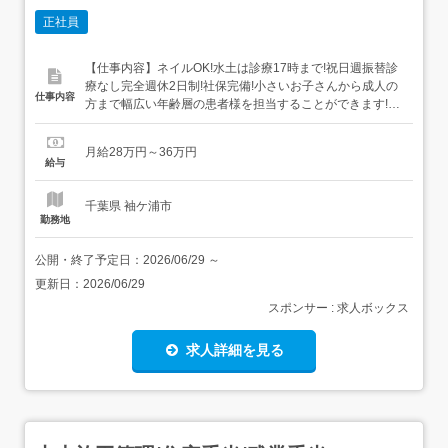
正社員
【仕事内容】ネイルOK!水土は診療17時まで!祝日週振替診
療なし完全週休2日制!社保完備!小さいお子さんから成人の
仕事内容
方まで幅広い年齢層の患者様を担当することができます!<1
日の業務の流れ> 出勤 9時10分までに出勤 朝礼 9:15～9:20
朝の準備 9:20～9:30 AM診療 9:30～13:00 昼休憩 13:00～
月給28万円～36万円
14:30 (平日) 13:00～14:00 (水土) お...
給与
千葉県 袖ケ浦市
勤務地
公開・終了予定日：
2026/06/29
～
更新日：
2026/06/29
スポンサー : 求人ボックス
求人詳細を見る