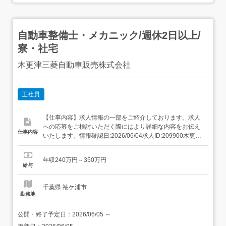
自動車整備士・メカニック/週休2日以上/
寮・社宅
木更津三菱自動車販売株式会社
正社員
【仕事内容】求人情報の一部をご紹介しております。求人
への応募をご検討いただく際にはより詳細な内容をお伝え
仕事内容
いたします。情報確認日:2026/06/04求人ID:209900木更津
三菱自動車販売株式会社 袖ヶ浦店残業は月間10時間以内!
地域に根付いた企業で長年働きたい方にオススメ!|正社員|
年収240万円～350万円
国産ディーラー|年収: 240万円 〜 350万円勤務地: 千葉県袖
給与
ケ浦市今井1-2募...
千葉県 袖ケ浦市
勤務地
公開・終了予定日：
2026/06/05
～