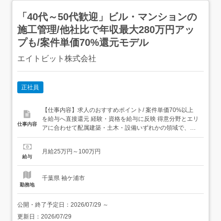
「40代～50代歓迎」ビル・マンションの
施工管理/他社比で年収最大280万円アッ
プも/案件単価70%還元モデル
エイトビット株式会社
正社員
【仕事内容】求人のおすすめポイント/ 案件単価70%以上
を給与へ直接還元 経験・資格を給与に反映 得意分野とエリ
仕事内容
アに合わせて配属建築・土木・設備いずれかの領域で、こ
れまでの経験に応じた施工管理業務をお任せします。担当
プロジェクトは、大手ゼネコン・サブコンを中心とした新
月給25万円～100万円
築・改修案件です。<具体的な仕事内容 >・工程管理:施工
給与
スケジュール作成、 協力会社との調整、進捗確認...
千葉県 袖ケ浦市
勤務地
公開・終了予定日：
2026/07/29
～
更新日：
2026/07/29