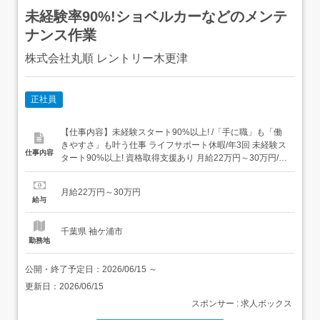
未経験率90%!ショベルカーなどのメンテ
ナンス作業
株式会社丸順 レントリー木更津
正社員
【仕事内容】未経験スタート90%以上! /「手に職」も「働
きやすさ」も叶う仕事 ライフサポート休暇/年3回 未経験ス
仕事内容
タート90%以上! 資格取得支援あり 月給22万円～30万円/賞
与年2回あり 20代～40代活躍中 安定業界で将来も安心 業
務内容 千葉県内のお客様先を訪問し、建設現場で使用され
月給22万円～30万円
るショベルカー先端部分(アタッチメント)の・配送・取
給与
付・点検・メンテ...
千葉県 袖ケ浦市
勤務地
公開・終了予定日：
2026/06/15
～
更新日：
2026/06/15
スポンサー : 求人ボックス