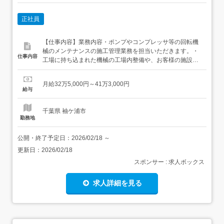
正社員
【仕事内容】業務内容・ポンプやコンプレッサ等の回転機
械のメンテナンスの施工管理業務を担当いただきます。・
仕事内容
工場に持ち込まれた機械の工場内整備や、お客様の施設内
にて現地整備を行います。・工場には天井クレーンやジブ
クレーン等の設備が充実し、効率よく整備作業が行える体
月給32万5,000円～41万3,000円
制が整っており、ポンプメーカーの認定工場にも指定され
給与
ています。 業務詳細・工程管理～工程表の作成、下請け業
者の手配他・品質管理...
千葉県 袖ケ浦市
勤務地
公開・終了予定日：
2026/02/18
～
更新日：
2026/02/18
スポンサー : 求人ボックス
求人詳細を見る