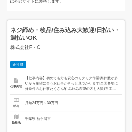
は外部サイトに遷移します。
ネジ締め・検品/住み込み大歓迎/日払い・
週払いOK
株式会社F・C
正社員
【仕事内容】初めても方も安心のモクモク作業!案件数が多
いから希望に合うお仕事がきっと見つかります!全国各地に
仕事内容
好条件のお仕事たくさん!住み込み希望の方も大歓迎! 工場
での製造スタッフ/モクモク、コツコツ、シンプル作業!大半
が未経験からのスタートです!<注目ポイント>・経験不問・
月給24万円～30万円
日払い、週払い制度あり・1R寮完備・即入寮相談OK・カ
給与
ップル、家族寮相談OK・未経験でも安心...
千葉県 袖ケ浦市
勤務地