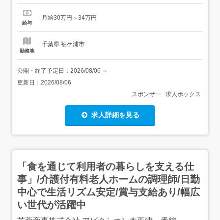
勤務が初めてでも入りやすい仕事です。<こんな条件も揃
っています> 月給30万円～34万円 家具・家電付き個室寮あ
月給30万円～34万円
り 未経験の20代30代も歓迎仕事と住まいをまとめて探し
給与
たい方にも選びやすい内容です。<仕事...
千葉県 袖ケ浦市
勤務地
公開・終了予定日：
2026/08/06
～
更新日：
2026/08/06
スポンサー : 求人ボックス
求人詳細を見る
「食を通じて利用者の暮らしを支える仕
事」/介護付有料老人ホームの調理師/日勤
中心で生活リズム安定/賞与支給あり/幅広
い世代が活躍中