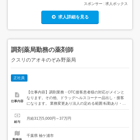
スポンサー : 求人ボックス
求人詳細を見る
調剤薬局勤務の薬剤師
クスリのアオキのぞみ野薬局
正社員
【仕事内容】調剤業務・OTC接客患者様の対応がメインと
なります。その他、ドラッグヘルスコーナー品出し・接客
仕事内容
になります。 業務変更あり法人の定める範囲 転勤あり・ナ
ショナル社員:全国・リージョナル社員:本拠地から車で4時
間圏内・ローカル社員:本拠地から車で1時間圏内 【経験・
月給31万5,000円～37万円
資格】<応募要件>薬剤師免許(必須)普通自動車運転免許(必
給与
須)パソコン基礎知識(入力程度)未経験可...
千葉県 袖ケ浦市
勤務地