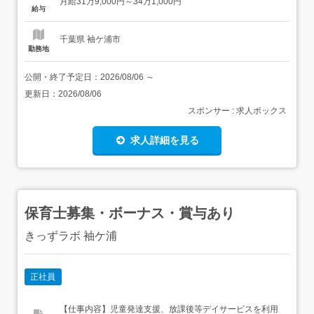
月給31万9,000円～34万1,000円
の関わり方…その人らしい暮らしを支えるために、あなた
給与
の専門性がダイレクトに活きます。当ステーションでは、
看護師・OT・ST・ケア...
千葉県 袖ケ浦市
勤務地
公開・終了予定日：
2026/08/06
～
更新日：
2026/08/06
スポンサー : 求人ボックス
求人詳細を見る
保育士募集・ボーナス・賞与あり
きっずラボ 袖ケ浦
正社員
【仕事内容】児童発達支援、放課後等デイサービスを利用