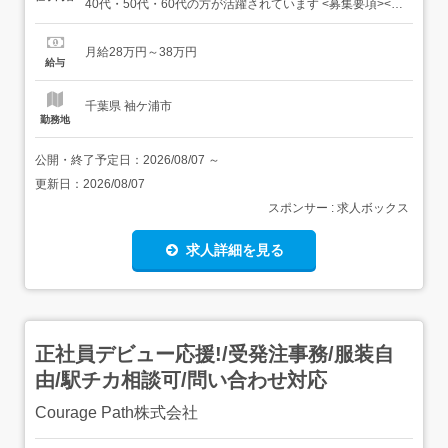
40代・50代・60代の方が活躍されています <募集要項><職
種> 電気施工管理/千葉県袖ケ浦市・大手勤務 <仕事内容>
電気通信工事における施工管理業務をお任せします。大規
月給28万円～38万円
模から中小規模まで、プロジェクトにより対応範囲は異な
給与
ります。<主な業務内容>・原価・工程・安全・品質...
千葉県 袖ケ浦市
勤務地
公開・終了予定日：
2026/08/07
～
更新日：
2026/08/07
スポンサー : 求人ボックス
求人詳細を見る
正社員デビュー応援!/受発注事務/服装自
由/駅チカ相談可/問い合わせ対応
Courage Path株式会社