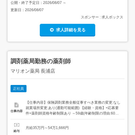
公開・終了予定日：
2026/08/07
～
更新日：
2026/08/07
スポンサー : 求人ボックス
求人詳細を見る
調剤薬局勤務の薬剤師
マリオン薬局 長浦店
正社員
【仕事内容】保険調剤業務全般従事すべき業務の変更:なし
就業場所変更:あり(通勤可能範囲) 【経験・資格】<応募要
仕事内容
件>薬剤師資格年齢制限あり ～59歳(年齢制限の理由:60歳
定年のため)大学以上経験不問 【給与】月給 350,000円 〜
541,666円<給与の備考>給与内訳・基本給 305,357円～
月給35万円～54万1,666円
444,244円・固定残業代 44,643円～97,422円/月20～30
給与