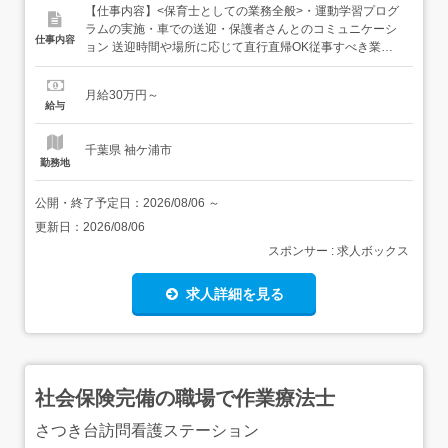
【仕事内容】<保育士としての業務全般>・運動学習プログ
ラムの実施・車での送迎・保護者さんとのコミュニケーシ
仕事内容
ョン 送迎時間や場所に応じて直行直帰OK従事すべき業務
の変更範囲:法人の定める業務転勤なし 【経験・資格】<応
募要件><すべて必須>・保育士・普通自動車運転免許未経
月給30万円～
験OKブランクOK年齢不問学歴不問<歓迎要件>強度行動障
給与
害養成研修修了者 【給与】月給 300...
千葉県 袖ケ浦市
勤務地
公開・終了予定日：
2026/08/06
～
更新日：
2026/08/06
スポンサー : 求人ボックス
求人詳細を見る
社会保険完備の職場で作業療法士
さつき台訪問看護ステーション