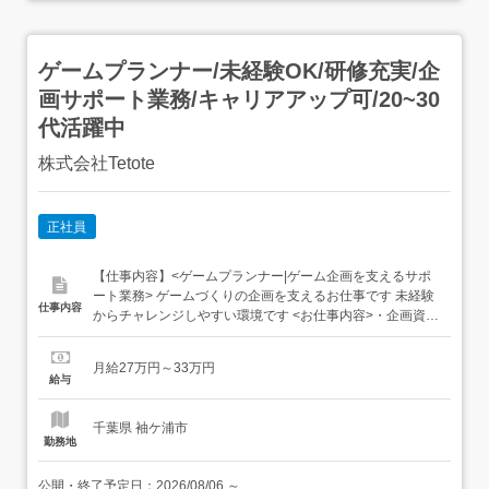
ゲームプランナー/未経験OK/研修充実/企
画サポート業務/キャリアアップ可/20~30
代活躍中
株式会社Tetote
正社員
【仕事内容】<ゲームプランナー|ゲーム企画を支えるサポ
ート業務> ゲームづくりの企画を支えるお仕事です 未経験
仕事内容
からチャレンジしやすい環境です <お仕事内容>・企画資料
の確認 ・データ入力や整理 ・進行状況のチェック ・担当
者へ共有して作業完了 POINT・決まった手順で進められる
月給27万円～33万円
・研修制度あり ・企画に携われる環境 ・未経験歓迎のお仕
給与
事です! 【対象となる方】...
千葉県 袖ケ浦市
勤務地
公開・終了予定日：
2026/08/06
～