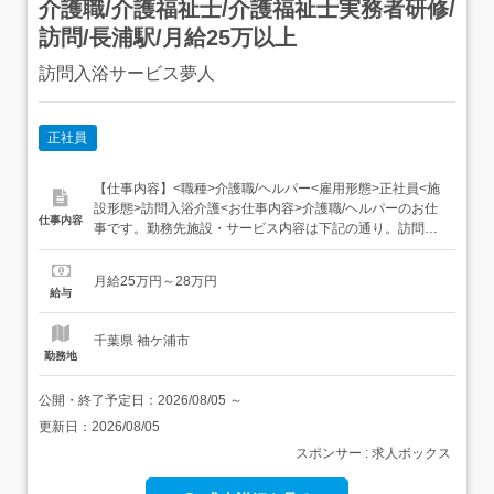
介護職/介護福祉士/介護福祉士実務者研修/
訪問/長浦駅/月給25万以上
訪問入浴サービス夢人
正社員
【仕事内容】<職種>介護職/ヘルパー<雇用形態>正社員<施
設形態>訪問入浴介護<お仕事内容>介護職/ヘルパーのお仕
仕事内容
事です。勤務先施設・サービス内容は下記の通り。訪問入
浴 訪問入浴サービス夢人で介護福祉士正社員募集!年間休日
120日、働きやすい環境であなたの介護スキルを生かしま
月給25万円～28万円
せんか <PR～ここがポイント～><押しポイント>年間休日
給与
120日以上 社保完備 高給与 【経...
千葉県 袖ケ浦市
勤務地
公開・終了予定日：
2026/08/05
～
更新日：
2026/08/05
スポンサー : 求人ボックス