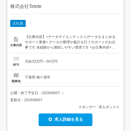
株式会社Tetote
正社員
【仕事内容】<データサイエンティスト|データをまとめる
サポート業務> データの整理や集計を行うサポートのお仕
仕事内容
事です 未経験から挑戦しやすい環境です <お仕事内容>・
データを入力・整理 ・内容を確認してチェック ・集計結果
をまとめる ・担当者へ共有して作業完了 POINT・決まった
月給33万円～50万円
手順で進められる ・コツコツ作業が中心 ・研修制度充実
給与
・未経験歓迎のお仕事です! ...
千葉県 袖ケ浦市
勤務地
公開・終了予定日：
2026/08/07
～
更新日：
2026/08/07
スポンサー : 求人ボックス
求人詳細を見る