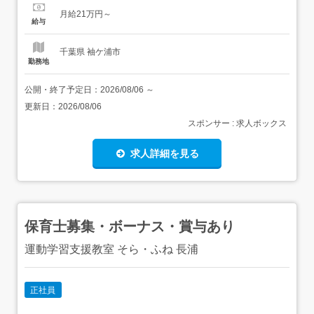
キルを身につけられます。さらに!・安心のサポート体制・
月給21万円～
定期的な面談で不安を解消・オンライン中心で自分のペー
給与
スで学習可能・ビジネスマナーや業界知識もゼロか...
千葉県 袖ケ浦市
勤務地
公開・終了予定日：
2026/08/06
～
更新日：
2026/08/06
スポンサー : 求人ボックス
求人詳細を見る
保育士募集・ボーナス・賞与あり
運動学習支援教室 そら・ふね 長浦
正社員