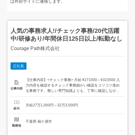
は外部サイトに遷移します。
人気の事務求人!/チェック事務/20代活躍
中/研修あり/年間休日125日以上/転勤なし
Courage Path株式会社
正社員
【仕事内容】<チェック事務> 月給 ¥271000～¥323500 入
力内容を確認するチェック事務細かい確認をコツコツ進め
仕事内容
る事務です。難しい専門知識よりも、丁寧に確認しながら
進める姿勢を大切にしています。<仕事内容> 申込内容の確
認 不備項目のチェック 管理表の更新 確認結果の共有 研
月給27万1,000円～32万3,500円
修・マニュアルあり PC入力から少しずつスタート 20代・
給与
30代の未経験スタッフ...
千葉県 袖ケ浦市
勤務地