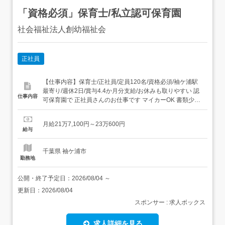
「資格必須」保育士/私立認可保育園
社会福祉法人創幼福祉会
正社員
【仕事内容】保育士/正社員/定員120名/資格必須/袖ケ浦駅
最寄り/週休2日/賞与4.4か月分支給/お休みも取りやすい 認
仕事内容
可保育園で 正社員さんのお仕事です マイカーOK 書類少な
め 広々とキレイで明るいこども園です!0～5歳児さん定員
120名の保育園。園庭が広々としていて子どもたちがのび
月給21万7,100円～23万600円
のびと過ごすことができます 担当クラスは、経験とご希望
給与
で決めていきます! ...
千葉県 袖ケ浦市
勤務地
公開・終了予定日：
2026/08/04
～
更新日：
2026/08/04
スポンサー : 求人ボックス
求人詳細を見る