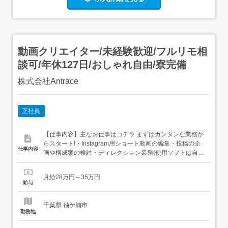
動画クリエイター/未経験歓迎/フルリモ相
談可/年休127日/おしゃれ自由/寮完備
株式会社Antrace
正社員
【仕事内容】主なお仕事はコチラ まずはカンタンな業務か
らスタート!・Instagram用ショート動画の編集・投稿の企
仕事内容
画や構成案の検討・ディレクション業務(使用ソフトは自
由!CapCutを使うことが多いです) 慣れてきたらこんなお仕
事もお任せ!・YouTubeの長尺動画の作成・インタビュー動
月給28万円～35万円
画の編集・テロップ入れやサムネ作成 など 成長のSTEP <
給与
STEP1...
千葉県 袖ケ浦市
勤務地