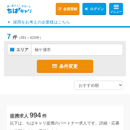
会員登録
ログイン
メニュー
採用をお考えの企業様はこちら
7
件
（391～420件）
エリア
袖ケ浦市
条件変更
994
提携求人
件
以下は、ちばキャリ提携のパートナー求人です。詳細・応募