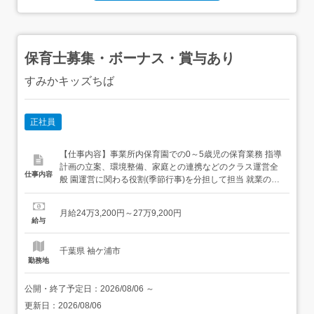
保育士募集・ボーナス・賞与あり
すみかキッズちば
正社員
【仕事内容】事業所内保育園での0～5歳児の保育業務 指導
計画の立案、環境整備、家庭との連携などのクラス運営全
仕事内容
般 園運営に関わる役割(季節行事)を分担して担当 就業の場
所の変更の範囲:会社の定める施設 従事すべき業務の変更範
囲: 保育士業務及び会社の定める業務 施設について 広い園
月給24万3,200円～27万9,200円
庭が魅力!畑もあるので毎年の野菜収穫の計画を考えるのが
給与
お子様やスタッフの楽しみでもあります。近隣には3カ...
千葉県 袖ケ浦市
勤務地
公開・終了予定日：
2026/08/06
～
更新日：
2026/08/06