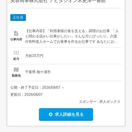
芙蓉商事株式会社 アビタシオン木更津一番館
正社員
【仕事内容】「利用者様の食を支える」調理のお仕事 ‍ 「人
と関わる温かい仕事がしたい」そんな方にぴったり。介護
仕事内容
付有料老人ホームでお食事を作るお仕事です あなたにお任
せするお仕事 <下準備> 食材の下処理や仕込み <調理作業>
献立に沿って調理 <盛付作業> 提供前の準備や数量確認 <片
月給25万円
付け作業> 器具の洗浄や清掃 うれしいポイント マイカー通
給与
勤OK 資格や経験...
千葉県 袖ケ浦市
勤務地
公開・終了予定日：
2026/08/07
～
更新日：
2026/08/07
スポンサー : 求人ボックス
求人詳細を見る