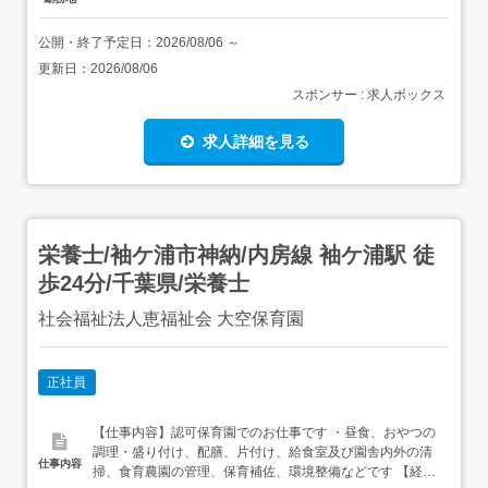
公開・終了予定日：
2026/08/06
～
更新日：
2026/08/06
スポンサー : 求人ボックス
求人詳細を見る
栄養士/袖ケ浦市神納/内房線 袖ケ浦駅 徒
歩24分/千葉県/栄養士
社会福祉法人恵福祉会 大空保育園
正社員
【仕事内容】認可保育園でのお仕事です ・昼食、おやつの
調理・盛り付け、配膳、片付け、給食室及び園舎内外の清
仕事内容
掃、食育農園の管理、保育補佐、環境整備などです 【経