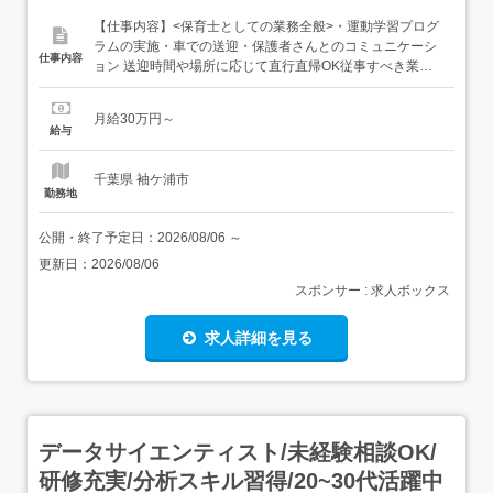
【仕事内容】<保育士としての業務全般>・運動学習プログ
ラムの実施・車での送迎・保護者さんとのコミュニケーシ
仕事内容
ョン 送迎時間や場所に応じて直行直帰OK従事すべき業務
の変更範囲:法人の定める業務転勤なし 【経験・資格】<応
募要件><すべて必須>・保育士・普通自動車運転免許未経
月給30万円～
験OKブランクOK年齢不問学歴不問<歓迎要件>強度行動障
給与
害養成研修修了者 【給与】月給 300...
千葉県 袖ケ浦市
勤務地
公開・終了予定日：
2026/08/06
～
更新日：
2026/08/06
スポンサー : 求人ボックス
求人詳細を見る
データサイエンティスト/未経験相談OK/
研修充実/分析スキル習得/20~30代活躍中