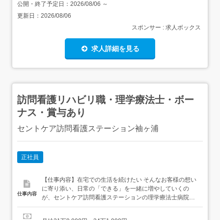
公開・終了予定日：
2026/08/06
～
更新日：
2026/08/06
スポンサー : 求人ボックス
求人詳細を見る
訪問看護リハビリ職・理学療法士・ボー
ナス・賞与あり
セントケア訪問看護ステーション袖ヶ浦
正社員
【仕事内容】在宅での生活を続けたい そんなお客様の想い
に寄り添い、日常の「できる」を一緒に増やしていくの
仕事内容
が、セントケア訪問看護ステーションの理学療法士病院や
施設とは違い、訪問リハビリはお客様の“生活そのもの”が
舞台。玄関の段差、家の動線、好きな過ごし方、ご家族と