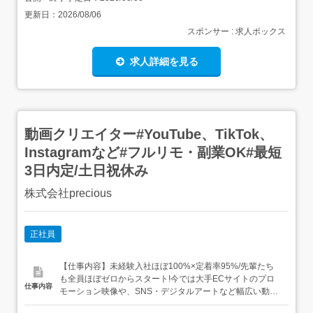
更新日：
2026/08/06
スポンサー : 求人ボックス
求人詳細を見る
動画クリエイター#YouTube、TikTok、
Instagramなど#フルリモ・副業OK#最短
3日内定/土日祝休み
株式会社precious
正社員
【仕事内容】未経験入社ほぼ100%×定着率95%/先輩たち
も全員ほぼゼロからスタート!今では大手ECサイトのプロ
仕事内容
モーション映像や、SNS・デジタルアートなど幅広い動画
制作で活躍中動画編集ソフトの操作やAI活用、最新のデジ