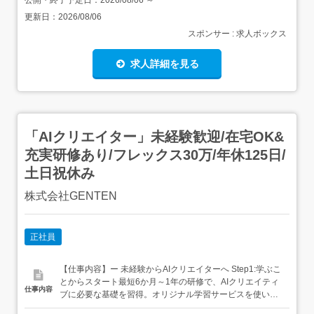
公開・終了予定日：
2026/08/06
～
更新日：
2026/08/06
スポンサー : 求人ボックス
求人詳細を見る
「AIクリエイター」未経験歓迎/在宅OK&
充実研修あり/フレックス30万/年休125日/
土日祝休み
株式会社GENTEN
正社員
【仕事内容】ー 未経験からAIクリエイターへ Step1:学ぶこ
とからスタート最短6か月～1年の研修で、AIクリエイティ
仕事内容
ブに必要な基礎を習得。オリジナル学習サービスを使い、
デザイン・プログラミング・AI生成の超基礎から着実にス