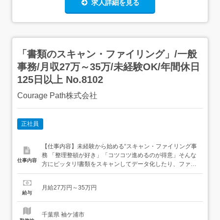
求人詳細を見る
「書類のスキャン・ファイリング」/一般
事務/月収27万～35万/未経験OK/年間休日
125日以上 No.8102
Courage Path株式会社
正社員
【仕事内容】未経験から始める“スキャン・ファイリング事
務 「整理整頓が好き」「コツコツ進めるのが得意」そんな
仕事内容
方にピッタリ!書類をスキャンしてデータ化したり、ファイ
ルを整えるシンプルワークです 主なお仕事・書類のスキャ
ン(専用機械で読み取り)・ファイルの仕分け・整理・デー
月給27万円～35万円
タ保存や管理表の入力サポート 働きやすさ・土日祝休み/完
給与
全週休2日制・残業ほぼなしで自分の時間も確保 ...
千葉県 袖ケ浦市