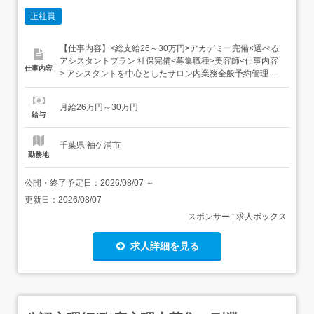
正社員
【仕事内容】<総支給26～30万円>アカデミー完備×選べる
アシスタントプラン 社保完備<募集職種>美容師<仕事内容
仕事内容
> アシスタントを中心としたサロン内業務全般予約管理、
掃除、片付け、在庫管理、新型コロナ対策(店内消毒や換
気)、SNS更新ヘアメイク,ヘッドスパ,ヘアセット<必要経験
月給26万円～30万円
>アシスタント<業種>美容師<施設形態>美容室・ヘアサロ
給与
ン<勤務地>JR袖ヶ浦駅...
千葉県 袖ケ浦市
勤務地
公開・終了予定日：
2026/08/07
～
更新日：
2026/08/07
スポンサー : 求人ボックス
求人詳細を見る