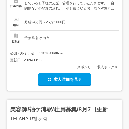
しているお子様の支援、管理を行っていただきます。・自
仕事内容
閉症などの発達の遅れが、少し気になるお子様を対象とし
ています。・日常生活支援、療育活動、学習支援(宿題サポ
ート)、ご家族の相談業務、利用者様の支援記録の作成、送
月給24万円～25万2,000円
迎業務(ワンボックス車・軽自動車の運転)・介護サービ
給与
ス、保育園、幼稚園、障害児童施設での経験を活かし、発
揮できる職場です。業務...
千葉県 袖ケ浦市
勤務地
公開・終了予定日：
2026/08/06
～
更新日：
2026/08/06
スポンサー : 求人ボックス
求人詳細を見る
美容師/袖ケ浦駅/社員募集/8月7日更新
TELAHAIR袖ヶ浦