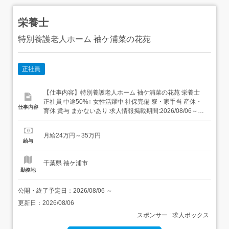
栄養士
特別養護老人ホーム 袖ケ浦菜の花苑
正社員
【仕事内容】特別養護老人ホーム 袖ケ浦菜の花苑 栄養士
正社員 中途50%↑ 女性活躍中 社保完備 寮・家⼿当 産休・
仕事内容
育休 賞与 まかないあり 求人情報掲載期間:2026/08/06～
2026/09/03 求人情報 店舗の特徴 昇給・賞与・社宅・122
日休の集団調理 住 所 千葉県 袖ケ浦市 神納4181番20 交 通
月給24万円～35万円
JR内房線「長浦駅」より徒歩22分...
給与
千葉県 袖ケ浦市
勤務地
公開・終了予定日：
2026/08/06
～
更新日：
2026/08/06
スポンサー : 求人ボックス