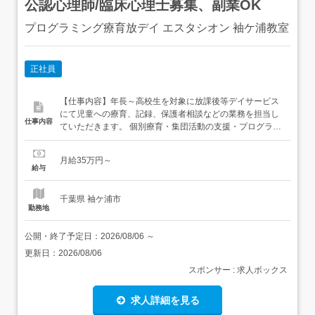
公認心理師/臨床心理士募集、副業OK
プログラミング療育放デイ エスタシオン 袖ケ浦教室
正社員
【仕事内容】年長～高校生を対象に放課後等デイサービス
にて児童への療育、記録、保護者相談などの業務を担当し
仕事内容
ていただきます。 個別療育・集団活動の支援・プログラミ
ング活動のサポート支援:子どもたちの論理的思考力や創造
性を育むお手伝いをします。プログラミング経験は問いま
月給35万円～
せん。・コミュニケーション時間の見守り:ボードゲームや
給与
会話を楽しみながら、子どもたちのコミュニケーション能
力や社会性を育みます...
千葉県 袖ケ浦市
勤務地
公開・終了予定日：
2026/08/06
～
更新日：
2026/08/06
スポンサー : 求人ボックス
求人詳細を見る