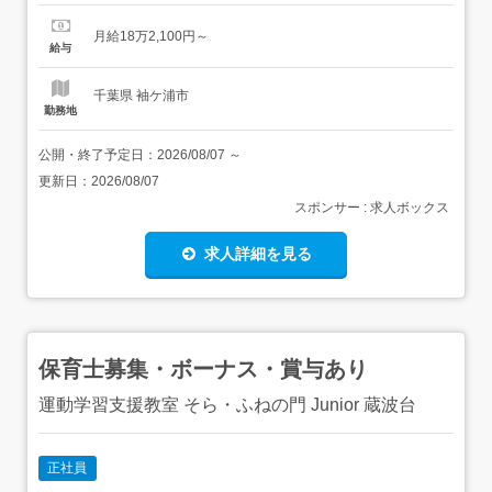
験・資格】未経験可 【給与】基本給182100～処遇改善手
当I 10930～処遇改善手当II 7290～ 【求人番号】
月給18万2,100円～
660772447 【勤務地】千葉県袖ケ浦市神納1136-1 【市区
給与
町村】袖ケ浦市神納 【都道府県】千葉県 【最寄り駅...
千葉県 袖ケ浦市
勤務地
公開・終了予定日：
2026/08/07
～
更新日：
2026/08/07
スポンサー : 求人ボックス
求人詳細を見る
保育士募集・ボーナス・賞与あり
運動学習支援教室 そら・ふねの門 Junior 蔵波台
正社員