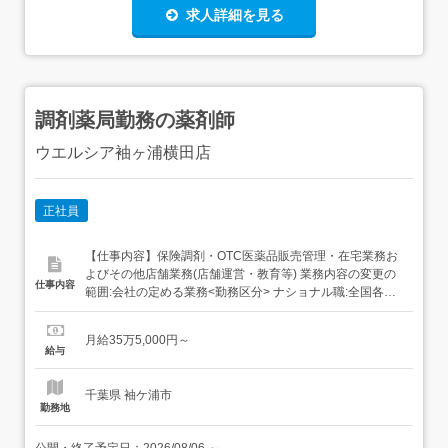
求人詳細を見る
調剤薬局勤務の薬剤師
ウエルシア袖ヶ浦横田店
正社員
【仕事内容】保険調剤・OTC医薬品販売管理・在宅業務お
よびその他店舗業務(店舗運営・教育等) 業務内容の変更の
仕事内容
範囲:会社の定める業務<勤務区分> ナショナル職:全国各事
業場(転居転勤による異動あり) リージョナル職:本拠地の隣
接県または直線距離で100㎞以内の事業場(転居転勤による
月給35万5,000円～
異動あり・本拠地変更制度あり) エリア職:採用時に決定す
給与
る本拠地から通勤可能な事業場での勤務に限定...
千葉県 袖ケ浦市
勤務地