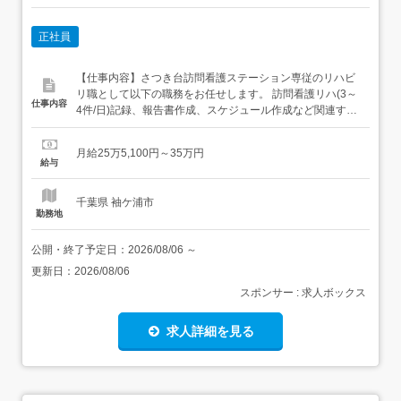
正社員
【仕事内容】さつき台訪問看護ステーション専従のリハビ
リ職として以下の職務をお任せします。 訪問看護リハ(3～
仕事内容
4件/日)記録、報告書作成、スケジュール作成など関連する
事務作業、利用者連絡業務、カンファレンス 等最初は先輩
職員がマンツーマンで指導していき、スキルの取得に応じ
月給25万5,100円～35万円
て段階的にお任せします。 リハビリ対象脳梗塞後遺症、フ
給与
レイル、汎用症候群、神経難病、外傷性損傷、心不全、呼
吸器疾患...
千葉県 袖ケ浦市
勤務地
公開・終了予定日：
2026/08/06
～
更新日：
2026/08/06
スポンサー : 求人ボックス
求人詳細を見る