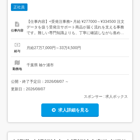
正社員
【仕事内容】<受発注事務> 月給 ¥277000～¥334500 注文
データを扱う受発注サポート商品が届く流れを支える事務
仕事内容
です。難しい専門知識よりも、丁寧に確認しながら進める
姿勢を大切にしています。<仕事内容> 注文内容の入力 納
期情報の確認 伝票作成補助 取引先への共有 研修・マニュ
月給27万7,000円～33万4,500円
アルあり PC入力から少しずつスタート 20代・30代の未経
給与
験スタッフも活躍中...
千葉県 袖ケ浦市
勤務地
公開・終了予定日：
2026/08/07
～
更新日：
2026/08/07
スポンサー : 求人ボックス
求人詳細を見る