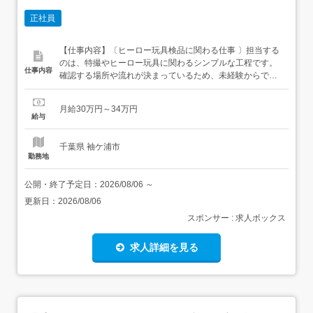
正社員
【仕事内容】〔ヒーロー玩具検品に関わる仕事 〕担当する
のは、特撮やヒーロー玩具に関わるシンプルな工程です。
仕事内容
確認する場所や流れが決まっているため、未経験からでも
作業のイメージを持ちやすい内容です。 条件POINT ⏺ 月
給30万円～34万円⏺ 家具・家電付き個室寮あり⏺ 20代30
月給30万円～34万円
代の応募も歓迎 住まいを整えながら、確認作業に集中しや
給与
すい職場です。<仕事内容> パ...
千葉県 袖ケ浦市
勤務地
公開・終了予定日：
2026/08/06
～
更新日：
2026/08/06
スポンサー : 求人ボックス
求人詳細を見る