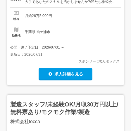
大手であなたのスキルを活かしませんか?/私たち株式会社
ファーストナースは、精神科訪問看護ステーションの運営
で業界をリードする企業です。創立8年目、ステーション
月給26万5,000円
は全国で約240ステーションあります。さらなる地域貢
給与
献、事業の拡大に伴い、新しい仲間を募集しています!資格
なしでも勤...
千葉県 袖ケ浦市
勤務地
公開・終了予定日：
2026/07/31
～
更新日：
2026/07/31
スポンサー : 求人ボックス
求人詳細を見る
製造スタッフ/未経験OK/月収30万円以上/
無料寮あり/モクモク作業/製造
株式会社tocca