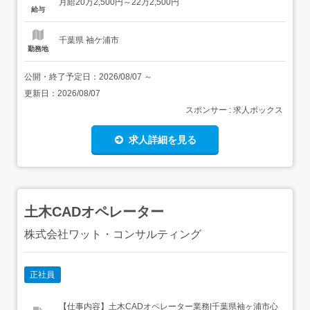
月給20万2,500円～22万2,500円
集しています コミュニケーションをとりながら仕事を楽し
給与
める方、歓迎です!!<募集要項><職種>...
千葉県 袖ケ浦市
勤務地
公開・終了予定日：
2026/08/07
～
更新日：
2026/08/07
スポンサー : 求人ボックス
求人詳細を見る
土木CADオペレーター
株式会社ワット・コンサルティング
正社員
【仕事内容】土木CADオペレーター業務|千葉県袖ヶ浦市心