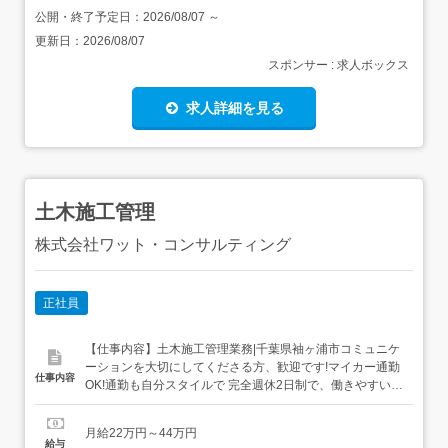
公開・終了予定日：
2026/08/07
～
更新日：
2026/08/07
スポンサー : 求人ボックス
求人詳細を見る
土木施工管理
株式会社ワット・コンサルティング
正社員
【仕事内容】土木施工管理業務|千葉県袖ヶ浦市コミュニケ
ーションを大切にしてくださる方、歓迎です!マイカー通勤
仕事内容
OK!通勤も自分スタイルで 完全週休2日制で、働きやすい環
境が整っています。 アピールポイント 高い技術力と提案力
に強みを持つ総合建設会社です。 土木施工管理の経験があ
月給22万円～44万円
る方を募集します。 AutoCADのスキルを活かしたい方にオ
給与