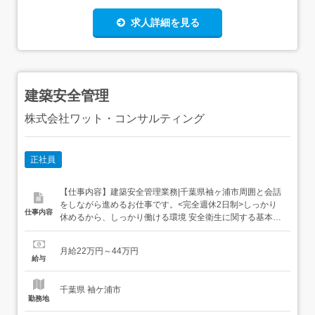
求人詳細を見る
建築安全管理
株式会社ワット・コンサルティング
正社員
【仕事内容】建築安全管理業務|千葉県袖ヶ浦市周囲と会話
をしながら進めるお仕事です。<完全週休2日制>しっかり
仕事内容
休めるから、しっかり働ける環境 安全衛生に関する基本知
識がある方にオススメ! アピールポイント コンサルティン
グ事業、人材派遣事業、アウトソーシング事業、職業紹介
月給22万円～44万円
事業を行う会社です。 建築安全管理の経験者を募集しま
給与
す!! 現場安全専任の経験がある方、優遇 <募集要項><職...
千葉県 袖ケ浦市
勤務地