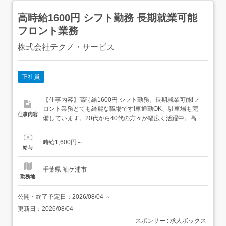
高時給1600円 シフト勤務 長期就業可能
フロント業務
株式会社テクノ・サービス
正社員
【仕事内容】高時給1600円 シフト勤務。長期就業可能!フ
ロント業務とても綺麗な職場です!車通勤OK、駐車場も完
仕事内容
備しています。20代から40代の方々が幅広く活躍中。高時
給1600円 シフト勤務。長期就業可能!フロント業務ゴルフ
場内でのフロント受付、案内業務、PC入力、ゴルフ場シス
時給1,600円～
テムへの入力作業をお願いします。経験を活かして、新た
給与
な環境で活躍したい方にオススメです!勤務曜日・時間の固
定...
千葉県 袖ケ浦市
勤務地
公開・終了予定日：
2026/08/04
～
更新日：
2026/08/04
スポンサー : 求人ボックス