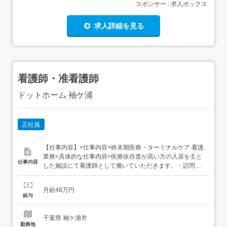
スポンサー : 求人ボックス
求人詳細を見る
看護師・准看護師
ドットホーム 袖ケ浦
正社員
【仕事内容】<仕事内容>終末期医療・ターミナルケア 看護
業務<具体的な仕事内容>医療依存度が高い方の入居を主と
仕事内容
した施設にて看護師として働いていただきます。・訪問看
護計画書に基づきバイタルサイン測定・医療機器管理(人工
呼吸器、輸液ポンプ等)・医師指示による医療処置・創傷処
月給48万円
置・食事介助・入浴介助・排泄介助・移動介助・喀痰吸
給与
引・生活援助・清潔ケア・健康相談・生活指導・...
千葉県 袖ケ浦市
勤務地