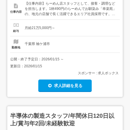
【仕事内容】らーめん店スタッフとして、接客・調理など
を担当します。1杯490円のらーめんでお馴染み「幸楽苑」
仕事内容
の、地元の店舗で長く活躍できるエリア社員採用です。<
具体的には> お客様の案内・オーダー・配膳・会計 キッチ
ンでの簡単な調理・盛り付け 開店・閉店の準備、清掃 他<
月給21万5,000円～
好きな街で長期安定>勤務地を特定の地域に限定した、転
給与
勤のない「エリア社員」という働き方。家庭の事情などで
転勤...
千葉県 袖ケ浦市
勤務地
公開・終了予定日：
2026/01/15
～
更新日：
2026/01/15
スポンサー : 求人ボックス
求人詳細を見る
半導体の製造スタッフ/年間休日120日以
上/賞与年2回/未経験歓迎