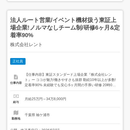
法人ルート営業/イベント機材扱う東証上
場企業!ノルマなしチーム制/研修6ヶ月&定
着率90%
株式会社レント
正社員
【仕事内容】東証スタンダード上場企業『株式会社レン
ト』ー ココが魅力!働きやすさも抜群 勤続10年以上が多数!
仕事内容
定着率90% 未経験でも安心:6ヶ月間の手厚い研修 20時00
分にはPC強制終了。 住宅・特定地域手当(1～2.5万円)、単
身赴任(4万円)など手当充実 完全週休2日、半日有休の取得
月給25万円～34万8,000円
もOK! 男性・女性とも育休実績あり 魅力ポイントの詳細は
給与
check項目を是非開いて...
千葉県 袖ケ浦市
勤務地