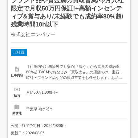
ブランド品や貴金属の買取営業/今月入社
限定で月収50万円保証!+高額インセンテ
ィブ&賞与あり/未経験でも成約率80%超/
残業時間10h以下
株式会社エンパワー
正社員
【仕事内容】未経験でも安心!「買う」から驚きの成約率
80%超 TVCMでおなじみ『買取大吉』の店舗での、宝石・
仕事内容
時計・ブランド品などの買取営業をお任せします。お品物
を「売りたい」と思ってご来店されるお客様への対応なの
で、未経験でもはじめやすいのが特徴です <この求人の
月給50万1,000円～
POINT> とにかく稼げる驚異の待遇 今月までのご入社限定
給与
で<月収50万円>を保証!明確な評価制度があり、1年目か
ら...
千葉県 袖ケ浦市
勤務地
公開・終了予定日：
2026/08/05
～
更新日：
2026/08/05