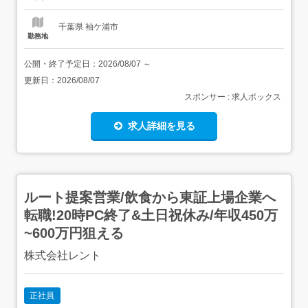
ススメ <募集要項><職種> 土木施工管理...
千葉県 袖ケ浦市
勤務地
公開・終了予定日：
2026/08/07
～
更新日：
2026/08/07
スポンサー : 求人ボックス
求人詳細を見る
ルート提案営業/飲食から東証上場企業へ
転職!20時PC終了&土日祝休み/年収450万
~600万円狙える
株式会社レント
正社員