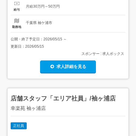
も!<顧客満足度>1日1訪問!ご利用者様と向き合える環境<未
月給30万円～50万円
経験歓迎>先輩社員とのマンツーマン+資格取得可<希望次
給与
第>「高収入」「週休4日」など選べる...
千葉県 袖ケ浦市
勤務地
公開・終了予定日：
2026/05/15
～
更新日：
2026/05/15
スポンサー : 求人ボックス
求人詳細を見る
店舗スタッフ「エリア社員」/袖ヶ浦店
幸楽苑 袖ヶ浦店
正社員