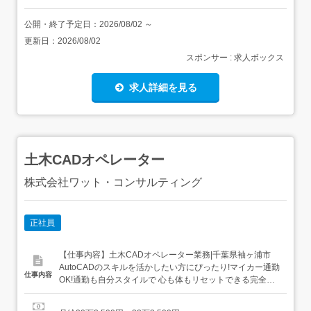
公開・終了予定日：
2026/08/02
～
更新日：
2026/08/02
スポンサー : 求人ボックス
求人詳細を見る
土木CADオペレーター
株式会社ワット・コンサルティング
正社員
【仕事内容】土木CADオペレーター業務|千葉県袖ヶ浦市
AutoCADのスキルを活かしたい方にぴったり!マイカー通勤
仕事内容
OK!通勤も自分スタイルで 心も体もリセットできる完全週
休2日制! アピールポイント 高い技術力と提案力に強みを持
つ総合建設会社です。 土木CADオペレーターの経験者を募