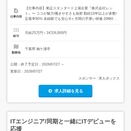
【仕事内容】東証スタンダード上場企業『株式会社レン
ト』ー ココが魅力!働きやすさも抜群 勤続10年以上が多数!
仕事内容
定着率90% 未経験でも安心:6ヶ月間の手厚い研修 20時00
分にはPC強制終了。 住宅・特定地域手当(1～2.5万円)、単
身赴任(4万円)など手当充実 完全週休2日、半日有休の取得
月給25万円～34万8,000円
もOK! 男性・女性とも育休実績あり 魅力ポイントの詳細は
給与
check項目を是非開いて...
千葉県 袖ケ浦市
勤務地
公開・終了予定日：
2026/07/27
～
更新日：
2026/07/27
スポンサー : 求人ボックス
求人詳細を見る
ITエンジニア/同期と一緒にITデビューを
応援