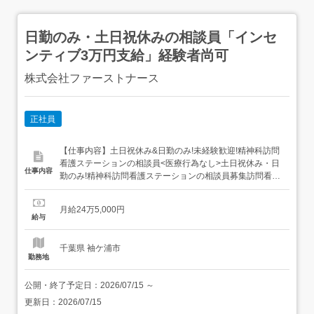
日勤のみ・土日祝休みの相談員「インセ
ンティブ3万円支給」経験者尚可
株式会社ファーストナース
正社員
【仕事内容】土日祝休み&日勤のみ!未経験歓迎!精神科訪問
看護ステーションの相談員<医療行為なし>土日祝休み・日
仕事内容
勤のみ!精神科訪問看護ステーションの相談員募集訪問看護
師が看護業務に専念できるようサポートするポジションで
す。 Point・完全土日祝休み・年間休日124日・日勤のみ|
月給24万5,000円
夜勤、オンコールなし・業績に応じたインセンティブあ
給与
り・無資格・未経験OK・専門的な医療行為なし ...
千葉県 袖ケ浦市
勤務地
公開・終了予定日：
2026/07/15
～
更新日：
2026/07/15