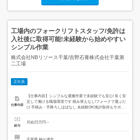
工場内のフォークリフトスタッフ/免許は
入社後に取得可能!未経験から始めやすい
シンプル作業
株式会社NBリソース千葉/吉野石膏株式会社千葉第
二工場
正社員
【仕事内容】シンプルな運搬作業で未経験でも安心! 長く安
定して働ける職場環境です 積み替えなし!フォークで運ぶだ
仕事内容
け 手積み・手降ろしほぼなし 未経験OK!免許取得もサポー
ト 長期休暇でリフレッシュ! 正社員採用で安定勤務 賞与・
昇給あり 充実の各種手当で収入UP 安心のチーム作業 仕事
月給25万円～
内容/ 工場内での運搬作業をお任せします フォークリフト
給与
で製品を運...
千葉県 袖ケ浦市