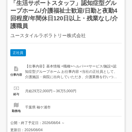
「生活サポートスタッフ」認知症型グル
ープホーム/介護福祉士歓迎/日勤と夜勤4
回程度/年間休日120日以上・残業なし/介
護職員
ユースタイルラボラトリー株式会社
正社員
【仕事内容】基本情報 <職種>ヘルパー<サービス/施設>認
知症型グループホーム お仕事内容 <当社の正社員として、
仕事内容
介護施設・病院に出向していただき、介護業務を行いつ
つ、出向先のクライアントの課題や相談事に対して一緒に
改善のサポートを行うお仕事です。><出向先>認知症型グ
月給29万2,000円～36万5,000円
ループホーム:少人数のグループホームで、認知症のある方
給与
が生活する場所です。日常生活のお手伝いや、利用者...
千葉県 袖ケ浦市
勤務地
公開・終了予定日：
2026/08/04
～
更新日：
2026/08/04