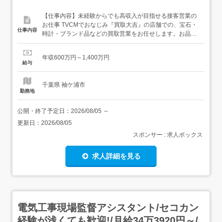
【仕事内容】未経験からでも高収入が目指せる接客営業の
お仕事 TVCMでおなじみ『買取大吉』の店舗での、宝石・
仕事内容
時計・ブランド品などの買取営業をお任せします。お品物
を「売りたい」と思ってご来店されるお客様への対応なの
で、未経験でもはじめやすいのが特徴です <この求人の
年収600万円～1,400万円
POINT> とにかく稼げる驚異の待遇 今月までのご入社限定
給与
で<月収50万円>を保証!入社2年目で年収1,280万円を達...
千葉県 袖ケ浦市
勤務地
公開・終了予定日：
2026/08/05
～
更新日：
2026/08/05
スポンサー : 求人ボックス
求人詳細を見る
電気工事現場監督アシスタント/セコカン
経験が浅くても歓迎!/月給34万3920円～/