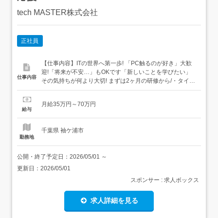
tech MASTER株式会社
正社員
【仕事内容】ITの世界へ第一歩! 「PC触るのが好き」大歓
迎!「将来が不安…」もOKです「新しいことを学びたい」
仕事内容
その気持ちが何より大切! まずは2ヶ月の研修から/・タイピ
ング練習から始めよう・PCの基本操作を丁寧に習得!・専
門用語も少しずつマスター・HTMLやCSSもチャレンジ!・
月給35万円～70万円
ITの土台を楽しく学習! こんなスキルが学べます/・
給与
HTML/CSS/Java/PHP・...
千葉県 袖ケ浦市
勤務地
公開・終了予定日：
2026/05/01
～
更新日：
2026/05/01
スポンサー : 求人ボックス
求人詳細を見る