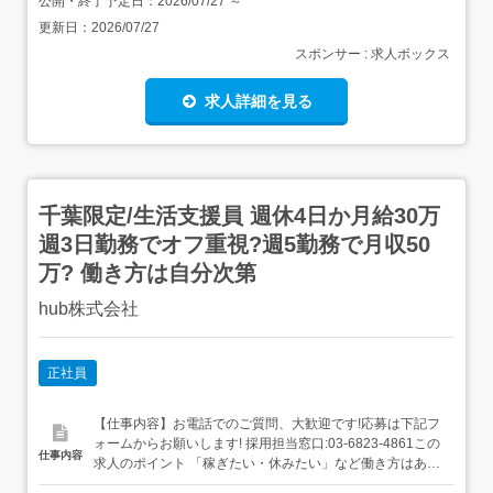
公開・終了予定日：
2026/07/27
～
更新日：
2026/07/27
スポンサー : 求人ボックス
求人詳細を見る
千葉限定/生活支援員 週休4日か月給30万
週3日勤務でオフ重視?週5勤務で月収50
万? 働き方は自分次第
hub株式会社
正社員
【仕事内容】お電話でのご質問、大歓迎です!応募は下記フ
ォームからお願いします! 採用担当窓口:03-6823-4861この
仕事内容
求人のポイント 「稼ぎたい・休みたい」など働き方はあな
た次第!/アルバイト入社から1年でマネージャーになった方