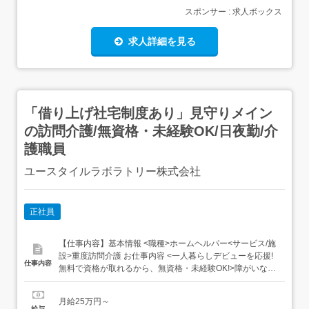
スポンサー : 求人ボックス
求人詳細を見る
「借り上げ社宅制度あり」見守りメイン
の訪問介護/無資格・未経験OK/日夜勤/介
護職員
ユースタイルラボラトリー株式会社
正社員
【仕事内容】基本情報 <職種>ホームヘルパー<サービス/施
設>重度訪問介護 お仕事内容 <一人暮らしデビューを応援!
仕事内容
無料で資格が取れるから、無資格・未経験OK!>障がいなど
で身体が動かせないご利用者のご自宅に訪問し、おそばで
ケアする『見守り訪問介護』です。もちろん直行直帰OK。
月給25万円～
夜勤は月に10~12回。<仕事内容>見守りがメインの訪問介
給与