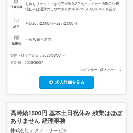
も体もリセットできる完全週休2日制!<マイカー通勤OK>現
仕事内容
場仕事は通勤のしやすさも大事 AutoCADのスキルを活かし
たい方にオススメ アピールポイント 高い技術力と提案力に
強みを持つ総合建設会社です。 土木CADオペレーターの経
月給20万2,500円～22万2,500円
験者を募集中! コミュニケーションをとりながら仕事を楽し
給与
める方、歓迎!!<募集要項><職種>...
千葉県 袖ケ浦市
勤務地
公開・終了予定日：
2026/08/07
～
更新日：
2026/08/07
スポンサー : 求人ボックス
求人詳細を見る
高時給1500円 基本土日祝休み 残業はほぼ
ありません 経理事務
株式会社テクノ・サービス