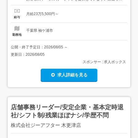
店受付対応、ショールーム管理、営業サポート、書類作成
などの事務業務をお任せします。先輩がマンツーマンでサ
月給23万5,500円～
ポート!ゼロスタートから少しずつ成長できますよ!<仕事内
給与
容>・来店/電話対応・各種書類作成・自動車の名義変更や
登録手続...
千葉県 袖ケ浦市
勤務地
公開・終了予定日：
2026/08/05
～
更新日：
2026/08/05
スポンサー : 求人ボックス
求人詳細を見る
店舗事務リーダー/安定企業・基本定時退
社/シフト制/残業ほぼナシ/学歴不問
株式会社ジーアフター 木更津店