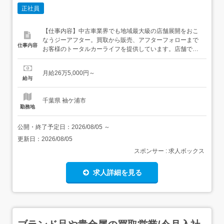
正社員
【仕事内容】中古車業界でも地域最大級の店舗展開をおこ
なうジーアフター。買取から販売、アフターフォローまで
仕事内容
お客様のトータルカーライフを提供しています。店舗で来
店受付対応、ショールーム管理、営業サポート、書類作成
などの事務業務をお任せします。他にもリーダー業務とし
月給26万5,000円～
て他メンバーのサポートもお任せします!<仕事内容>・来
給与
店/電話対応・各種書類作成・自動車の名義変更や登録手続
き・お客様情...
千葉県 袖ケ浦市
勤務地
公開・終了予定日：
2026/08/05
～
更新日：
2026/08/05
スポンサー : 求人ボックス
求人詳細を見る