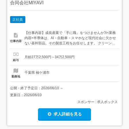
合同会社MIYAVI
正社員
【仕事内容】成長産業で「手に職」をつけませんか?/<業務
内容>半導体は、AI・自動車・スマホなど現代社会に欠かせ
仕事内容
ない基幹部品。その製造工程をお任せします。 クリーンル
ーム内での装置オペレーション ウエハ加工・成膜・洗浄な
どの各工程作業 測定機器を使った品質データの記録 異常検
月給27万2,500円～34万2,500円
知時の一次対応・報告 5S活動による作業環境の維持<働く
給与
環境>空調完備で年間を通して快適。クリー...
千葉県 袖ケ浦市
勤務地
公開・終了予定日：
2026/06/10
～
更新日：
2026/06/10
スポンサー : 求人ボックス
求人詳細を見る