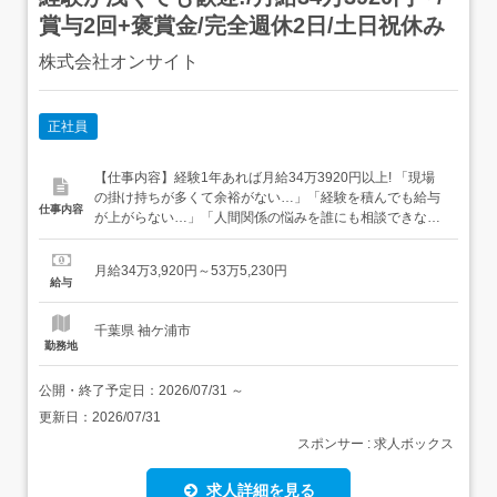
賞与2回+褒賞金/完全週休2日/土日祝休み
株式会社オンサイト
正社員
【仕事内容】経験1年あれば月給34万3920円以上! 「現場
の掛け持ちが多くて余裕がない…」「経験を積んでも給与
仕事内容
が上がらない…」「人間関係の悩みを誰にも相談できな
い…」そんな悩みはありませんか?あなたの経験を、より
良い環境と待遇で活かして、今より働きやすい環境で続け
月給34万3,920円～53万5,230円
ませんか?「建築」「空調・衛生設備」「電気設備」な
給与
ど、これまでの経験領域に合わせてプロジェクトをお任せ
します。施工管理...
千葉県 袖ケ浦市
勤務地
公開・終了予定日：
2026/07/31
～
更新日：
2026/07/31
スポンサー : 求人ボックス
求人詳細を見る