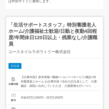
は外部サイトに遷移します。
「生活サポートスタッフ」特別養護老人
ホーム/介護福祉士歓迎/日勤と夜勤4回程
度/年間休日120日以上・残業なし/介護職
員
ユースタイルラボラトリー株式会社
正社員
【仕事内容】基本情報 <職種>ヘルパー<サービス/施設>特
別養護老人ホーム お仕事内容 <当社の正社員として、介護
仕事内容
施設・病院に出向していただき、介護業務を行いつつ、出
向先のクライアントの課題や相談事に対して一緒に改善の
サポートを行うお仕事です。><出向先>特別養護老人ホー
月給29万2,000円～36万5,000円
ム:介護の必要度が高い方が長期的に生活する施設<従来型
給与
>2～4名1室で利用し、広いフロアでたくさん...