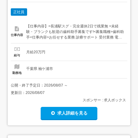
正社員
【仕事内容】<長浦駅スグ・完全週休2日で残業無 >未経
験・ブランクも歓迎の歯科助手募集です!<募集職種>歯科助
仕事内容
手<仕事内容>お任せする業務 診療サポート 受付業務 電話
対応 事務作業 院内のお掃除 など少しずつ、できるものか
らお任せします!受付<必要経験><業種>歯科助手<施設形態
月給20万円
>診療所・クリニック<勤務地>JR内房線<長浦駅>より徒歩
給与
3分...
千葉県 袖ケ浦市
勤務地
公開・終了予定日：
2026/08/07
～
更新日：
2026/08/07
スポンサー : 求人ボックス
求人詳細を見る