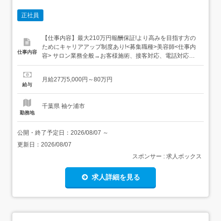
正社員
【仕事内容】最大210万円報酬保証!より高みを目指す方の
ためにキャリアアップ制度あり!<募集職種>美容師<仕事内
仕事内容
容> サロン業務全般→お客様施術、接客対応、電話対応、
予約管理など… 店舗環境整備→清掃、備品管理、備品発注
など… SNSの更新雑誌撮影,着付け,ヘッドスパ,ヘアセット
月給27万5,000円～80万円
<必要経験>スタイリスト,ジュニアスタイリスト<業種>美
給与
容師<施設形態>美容室・...
千葉県 袖ケ浦市
勤務地
公開・終了予定日：
2026/08/07
～
更新日：
2026/08/07
スポンサー : 求人ボックス
求人詳細を見る