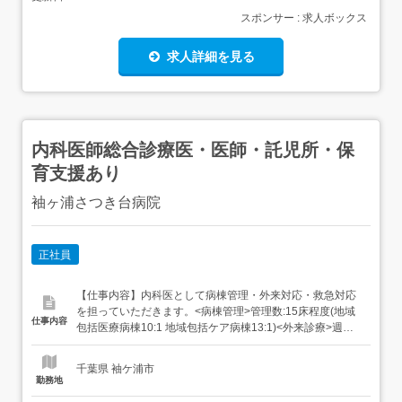
スポンサー : 求人ボックス
求人詳細を見る
内科医師総合診療医・医師・託児所・保
育支援あり
袖ヶ浦さつき台病院
正社員
【仕事内容】内科医として病棟管理・外来対応・救急対応
を担っていただきます。<病棟管理>管理数:15床程度(地域
仕事内容
包括医療病棟10:1 地域包括ケア病棟13:1)<外来診療>週コ
マ数:週3～4コマ対応数 :1コマ20名程度(最初は受け持ち0
人からスタート、受け持ち患者を徐々に増やしていくイメ
千葉県 袖ケ浦市
ージです)<当直>月:1～4回 免除応相談<日直>年:3～4回 免
勤務地
除応相談就業場所...