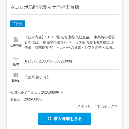
ネコロボ訪問介護袖ケ浦福王台店
正社員
【仕事内容】STEP1:拠点管理者(入社直後)・事業所の運営
管理(売上・稼働率の改善)・サービス提供責任者業務(計画
仕事内容
作成・訪問指導等)・ヘルパーの育成・シフト調整・現場支
援・ケアマネジャー等との連携・調整STEP2:事業責任者
(ステップアップ後)・訪問介護事業全体のマネジメント・
月給37万2,000円～60万2,000円
経営数値管理・現場課題の抽出と「仕組み化」による解
給与
決・新規拠点の立ち上げ支援・採用戦略の立案・マ...
千葉県 袖ケ浦市
勤務地
公開・終了予定日：
2026/08/06
～
更新日：
2026/08/06
スポンサー : 求人ボックス
求人詳細を見る