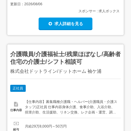
更新日：
2026/08/06
スポンサー : 求人ボックス
求人詳細を見る
介護職員/介護福祉士/残業ほぼなし/高齢者
住宅の介護士/シフト相談可
株式会社ドットライン/ドットホーム 袖ケ浦
正社員
【仕事内容】募集職種介護職・ヘルパー(介護職員・介護ス
タッフ)正社員 仕事内容身体介護、食事介助、入浴介助、
仕事内容
排泄介助、生活援助、リネン交換、レク企画・運営、調理
給与・手当<給与>月給298,000〜500,000円<基本給
>185,000円<手当>交通費支給:実費(上限あり)交通費支給月
月給29万8,000円～50万円
額:30,000円職能手当:35,000円ソーシャルヒーロー手当:新
給与