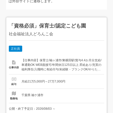
は外部サイトに遷移します。
「資格必須」保育士/認定こども園
社会福祉法人どろんこ会
正社員
【仕事内容】保育士/袖ヶ浦市/東横田駅/賞与4.4か月分支給/
車通勤OK WEB面接可/年間休日125日以上 昇給あり/充実の
仕事内容
福利厚生/入職時に有給付与/未経験・ブランクOK/やりたい
保育が実現できる保育園です/ 正社員保育士のお仕事
¨⌒¨⌒¨⌒¨⌒¨⌒¨⌒¨⌒¨2025年4月OPEN JR久留里線「東横
月給21万5,000円～27万7,000円
田駅」最寄り 0～5歳児、定員120名の保育園です こちらの
給与
保育園で保育業務をお...
千葉県 袖ケ浦市
勤務地
公開・終了予定日：
2026/08/03
～