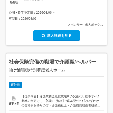
勤務地
公開・終了予定日：
2026/08/06
～
更新日：
2026/08/06
スポンサー : 求人ボックス
求人詳細を見る
社会保険完備の職場で介護職/ヘルパー
袖ケ浦瑞穂特別養護老人ホーム
正社員
【仕事内容】介護業務全般就業場所の変更なし従事すべき
業務の変更:なし 【経験・資格】<応募要件>下記いずれか
仕事内容
の資格をお持ちの方・介護福祉士・介護職員初任者研修・
介護職員実務者研修未経験可 【給与】月給 220,000円 〜