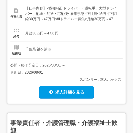
【仕事内容】<職種>[正]ドライバー・運転手、大型ドライ
バー、配達・配送・宅配便<雇用形態>正社員<給与>[正]月
仕事内容
給30万円～47万円<8tドライバー募集>月給30万円～47万
円 経験・能力を考慮します 荷物の量や距離によって変動し
ます 最低保証給245,000円あり<年収例>1年目:400万円～5
月給30万円～47万円
年目:500万円～賞与:年2回(冬賞与12月、決算賞与4月)...
給与
千葉県 袖ケ浦市
勤務地
公開・終了予定日：
2026/08/01
～
更新日：
2026/08/01
スポンサー : 求人ボックス
求人詳細を見る
事業責任者・介護管理職・介護福祉士歓
迎