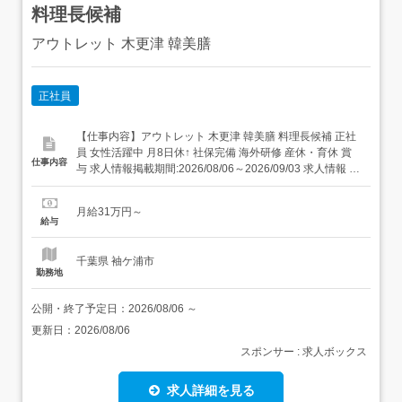
料理長候補
アウトレット 木更津 韓美膳
正社員
【仕事内容】アウトレット 木更津 韓美膳 料理長候補 正社
員 女性活躍中 月8日休↑ 社保完備 海外研修 産休・育休 賞
仕事内容
与 求人情報掲載期間:2026/08/06～2026/09/03 求人情報 店
舗の特徴 韓国料理 他ブランド展開 魅力多数の待遇 住 所 千
葉県 木更津市 金田東3-1-1 アウトレット木更津フードコー
月給31万円～
ト内 交 通 JR内房線「袖ケ浦駅...
給与
千葉県 袖ケ浦市
勤務地
公開・終了予定日：
2026/08/06
～
更新日：
2026/08/06
スポンサー : 求人ボックス
求人詳細を見る