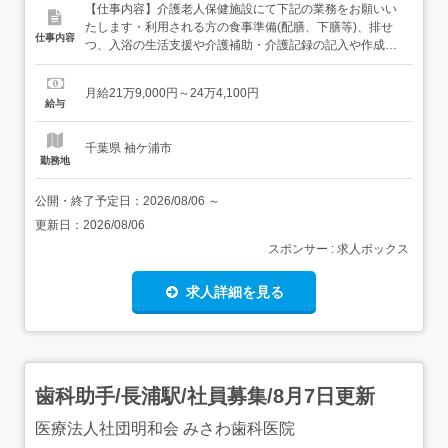
【仕事内容】介護老人保健施設にて下記の業務をお願いい
たします・利用される方の食事準備(配膳、下膳等)、排せ
仕事内容
つ、入浴の生活支援や介護補助・介護記録の記入や作成・
利用される方の在宅復帰に向けた生活リハの支援・毎月行
われる行事計画の立案や設営作業・行事などのレクリエー
月給21万9,000円～24万4,100円
ション・上記に付随する業務従事すべき業務の変更:なし就
給与
業場所の変更:可能性あり(範囲:医療法人社団恒久会の各事
業所) 【...
千葉県 袖ケ浦市
勤務地
公開・終了予定日：
2026/08/06
～
更新日：
2026/08/06
スポンサー : 求人ボックス
求人詳細を見る
歯科助手/長浦駅/社員募集/8月7日更新
医療法人社団明和会 みさわ歯科医院