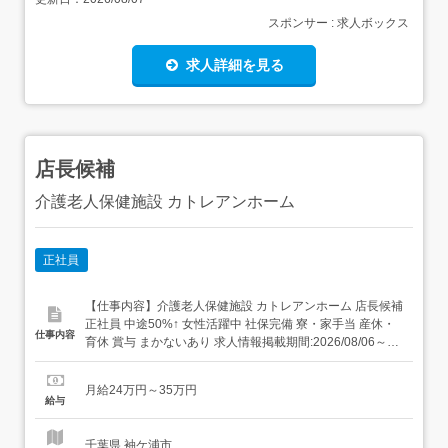
スポンサー : 求人ボックス
求人詳細を見る
店長候補
介護老人保健施設 カトレアンホーム
正社員
【仕事内容】介護老人保健施設 カトレアンホーム 店長候補
正社員 中途50%↑ 女性活躍中 社保完備 寮・家⼿当 産休・
仕事内容
育休 賞与 まかないあり 求人情報掲載期間:2026/08/06～
2026/09/03 求人情報 店舗の特徴 昇給・賞与・社宅・122
日休の集団調理 住 所 千葉県 袖ケ浦市 蔵波2713-1 交 通 JR
月給24万円～35万円
内房線「長浦駅」より徒歩23分...
給与
千葉県 袖ケ浦市