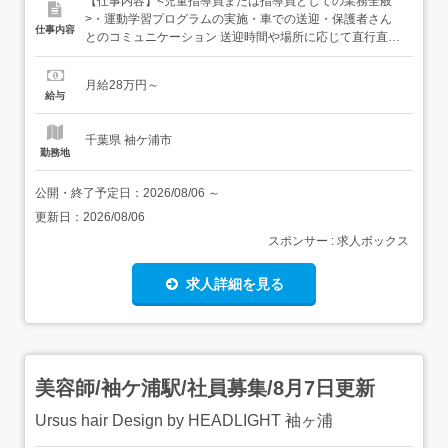
【仕事内容】<児童指導員または指導員としての業務全般
>・運動学習プログラムの実施・車での送迎・保護者さん
仕事内容
とのコミュニケーション 送迎時間や場所に応じて直行直帰
OK従事すべき業務の変更範囲:法人の定める業務転勤なし
【経験・資格】<応募要件><いずれか必須>・児童指導員任
月給28万円～
用資格(教員免許含む)・社会福祉主事<必須>・普通自動車
給与
運転免許<歓迎要件>強度行動障害養成研修修...
千葉県 袖ケ浦市
勤務地
公開・終了予定日：
2026/08/06
～
更新日：
2026/08/06
スポンサー : 求人ボックス
求人詳細を見る
美容師/袖ケ浦駅/社員募集/8月7日更新
Ursus hair Design by HEADLIGHT 袖ヶ浦