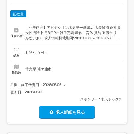
正社員
【仕事内容】アビタシオン木更津一番館店 店長候補 正社員
女性活躍中 月8日休↑ 社保完備 産休・育休 賞与 退職金 ま
仕事内容
かないあり 求人情報掲載期間:2026/08/06～2026/09/03 求
人情報 店舗の特徴 施設内調理(病院・老人ホーム・福祉施
設) 住 所 千葉県 木更津市 金田東4-11-1 交 通 JR内房線
月給35万円～
「袖ケ浦駅」より徒歩28分 ...
給与
千葉県 袖ケ浦市
勤務地
公開・終了予定日：
2026/08/06
～
更新日：
2026/08/06
スポンサー : 求人ボックス
求人詳細を見る