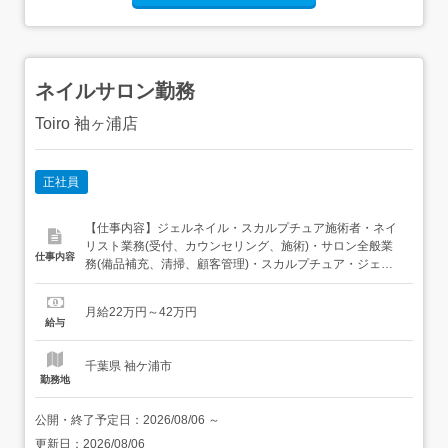
ネイルサロン勤務
Toiro 袖ヶ浦店
正社員
【仕事内容】ジェルネイル・スカルプチュア施術者・ネイ
リスト業務(受付、カウンセリング、施術)・サロン全般業
仕事内容
務(備品補充、清掃、顧客管理)・スカルプチュア・ジェル
ネイル ジェルネイル・スカルプチェアの施術は1時間～3時
間程度です 施術の前に、カウンセリングでお客さまのご希
月給22万円～42万円
望・ご要望をお伺いし、施術は多くの時間を費やし、持ち
給与
とデザイン、商材等に拘っておりますノルマなし、完全個
室・高級サロ...
千葉県 袖ケ浦市
勤務地
公開・終了予定日：
2026/08/06
～
更新日：
2026/08/06