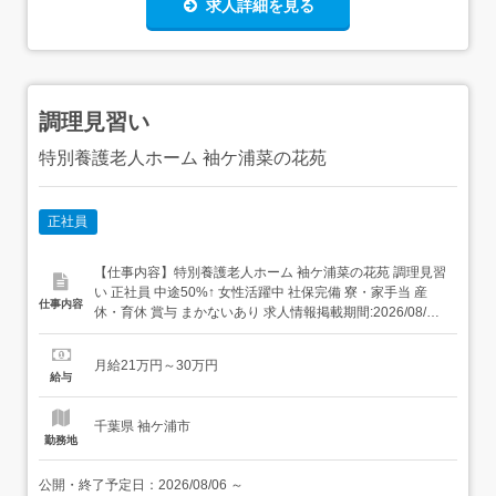
求人詳細を見る
調理見習い
特別養護老人ホーム 袖ケ浦菜の花苑
正社員
【仕事内容】特別養護老人ホーム 袖ケ浦菜の花苑 調理見習
い 正社員 中途50%↑ 女性活躍中 社保完備 寮・家⼿当 産
仕事内容
休・育休 賞与 まかないあり 求人情報掲載期間:2026/08/06
～2026/09/03 求人情報 店舗の特徴 昇給・賞与・社宅・
122日休の集団調理 住 所 千葉県 袖ケ浦市 神納4181番20
月給21万円～30万円
交 通 JR内房線「長浦駅」より徒歩2...
給与
千葉県 袖ケ浦市
勤務地
公開・終了予定日：
2026/08/06
～