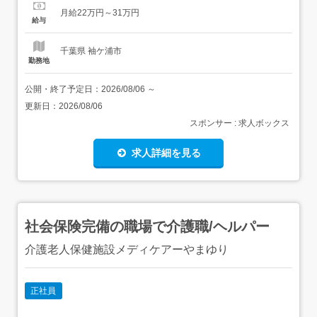
310,000円<給与の備考>経歴加算あり昇給1回/年夜勤手
月給22万円～31万円
当:1回8,000円早番・遅番手当:1回500円資格手当:15,000円
給与
(介護福祉士...
千葉県 袖ケ浦市
勤務地
公開・終了予定日：
2026/08/06
～
更新日：
2026/08/06
スポンサー : 求人ボックス
求人詳細を見る
社会保険完備の職場で介護職/ヘルパー
介護老人保健施設メディケアーやまゆり
正社員