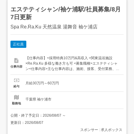
エステティシャン/袖ケ浦駅/社員募集/8月
7日更新
Spa Re.Ra.Ku 天然温泉 湯舞音 袖ケ浦店
正社員
【仕事内容】<採用特典10万円&高収入 >関東温浴施設
×Re.Ra.Ku 多様な働き方も可 <募集職種>エステティシャ
仕事内容
ン<仕事内容>主な仕事内容は、施術、接客、受付業務、店
舗の運営業務となります。 施術メニューはボディケア・フ
ットケア(リフレクソロジー)・アイヘッドケア(ドライヘッ
月給30万円～60万円
ドスパ)など 店舗運営業務として、予約受付・会計(金銭管
給与
理)・店舗清掃・店舗宣伝活動(チラシ配布等)・...
千葉県 袖ケ浦市
勤務地
公開・終了予定日：
2026/08/07
～
更新日：
2026/08/07
スポンサー : 求人ボックス