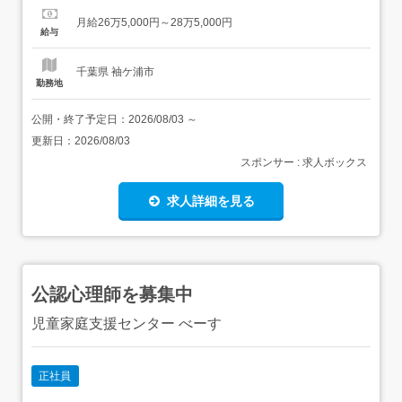
件/給与は下記参照) 固定残業超過分は別途支給1ヵ月目(給
月給26万5,000円～28万5,000円
与が異なる)2～3ヵ月目東京1ヵ月目:月給23.9万円～2～3ヶ
給与
月...
千葉県 袖ケ浦市
勤務地
公開・終了予定日：
2026/08/03
～
更新日：
2026/08/03
スポンサー : 求人ボックス
求人詳細を見る
公認心理師を募集中
児童家庭支援センター べーす
正社員