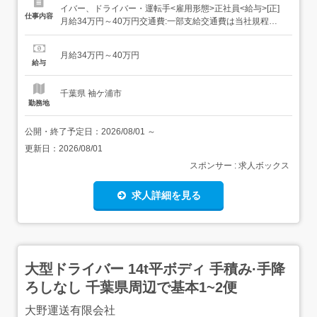
イバー、ドライバー・運転手<雇用形態>正社員<給与>[正]
仕事内容
月給34万円～40万円交通費:一部支給交通費は当社規程内
にて支給いたします。 見習い期間3か月間は 日給12,000円
+回数手当・長距離手当となります。 見習い期間中でも月
月給34万円～40万円
収30万円以上の方がほとんどです。昇給あり賞与あり(年2
給与
回)回数手当休...
千葉県 袖ケ浦市
勤務地
公開・終了予定日：
2026/08/01
～
更新日：
2026/08/01
スポンサー : 求人ボックス
求人詳細を見る
大型ドライバー 14t平ボディ 手積み·手降
ろしなし 千葉県周辺で基本1~2便
大野運送有限会社