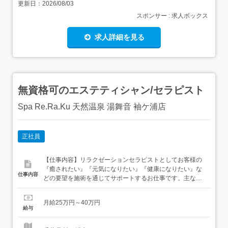
更新日：
2026/08/03
スポンサー : 求人ボックス
求人詳細を見る
無資格可のエステティシャン/セラピスト
Spa Re.Ra.Ku 天然温泉 湯舞音 袖ケ浦店
正社員
【仕事内容】リラクゼーションセラピストとしてお客様の
『癒されたい』『元気になりたい』『健康になりたい』な
仕事内容
どの要望を施術を通じてサポートするお仕事です。主な仕
事内容は、お客様の施術及びサロン受付業務です。
Re.Ra.Kuは『疲れづらい体づくりには肩甲骨が重要』と捉
月給25万円～40万円
え、「ウイングストレッチ(肩甲骨ストレッチ)」にこだわ
給与
っています!研修では解剖学の視点で身体・筋肉の仕組みか
らどこを押すと気持...