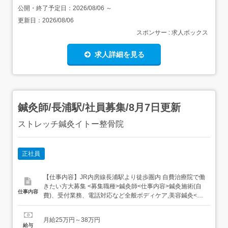
公開・終了予定日：
2026/08/06
～
更新日：
2026/08/06
スポンサー : 求人ボックス
求人詳細を見る
鍼灸師/長浦駅/社員募集/8月7日更新
ストレッチ鍼灸イトー整骨院
正社員
【仕事内容】JR内房線長浦駅より徒歩圏内 自費治療院で働
きたい方大募集 <募集職種>鍼灸師<仕事内容>鍼灸施術(自
仕事内容
費)、受付業務、電話対応など全般ボディケア,美容鍼灸<必
要経験><業種>鍼灸師<施設形態>接骨院・整骨院 鍼灸院<
勤務地>JR内房線 長浦駅より徒歩5分。車通勤可能です。<
月給25万円～38万円
福利厚生>社会保険完備研修補助食事会補助インセンティ
給与