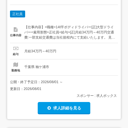
正社員
【仕事内容】<職種>14t平ボディドライバー[正]大型ドライ
バー<雇用形態>正社員<給与>[正]月給34万円～40万円交通
仕事内容
費:一部支給交通費は当社規程内にて支給いたします。 見習
い期間3か月間は 日給12,000円+回数手当・長距離手当と
なります。 見習い期間でも月収30万円を越えている方がほ
月給34万円～40万円
とんどです。昇給あり賞与あり(年2回)回数手当休日出勤手
給与
当長距離...
千葉県 袖ケ浦市
勤務地
公開・終了予定日：
2026/08/01
～
更新日：
2026/08/01
スポンサー : 求人ボックス
求人詳細を見る