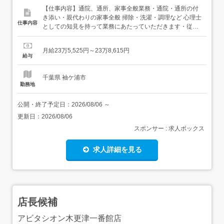
【仕事内容】通院、通所、家事全般業務・通院・通所の付
き添い・親代わりの家事全般 掃除・洗濯・調理など 心理士
仕事内容
としての知見を持って業務にあたっていただきます・従事
すべき業務の変更の範囲本人の希望により変更の可能性あ
り(例:調理員)・就業場所の変更の範囲法人の運営する他の
月給23万5,525円～23万8,615円
事業所・2キロ圏内へ転勤の可能性あり 【経験・資格】<応
給与
募要件>公認心理師/臨床心理士/認定心理士資格のいずれか
必...
千葉県 袖ケ浦市
勤務地
公開・終了予定日：
2026/08/06
～
更新日：
2026/08/06
スポンサー : 求人ボックス
求人詳細を見る
店長候補
アビタシオン木更津一番館店