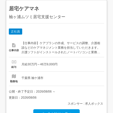
居宅ケアマネ
袖ヶ浦ムツミ居宅支援センター
正社員
【仕事内容】ケアプランの作成、サービスの調整、介護相
談などのケアマネジメント業務を担当していただきます。
仕事内容
介護ソフトがインストールされたノートパソコンと業務用
のスマートフォンを、全ケアマネージャーに無償貸与しま
す。在宅勤務も併用可能で、プライベートと仕事を両立さ
月給30万円～46万9,000円
せやすい環境です。 事業所の管理者や先輩ケアマネージャ
給与
ーに加え、本社にはサポート・育成担当のスタッフを配
置。わからないことを気軽に...
千葉県 袖ケ浦市
勤務地
公開・終了予定日：
2026/08/06
～
更新日：
2026/08/06
スポンサー : 求人ボックス