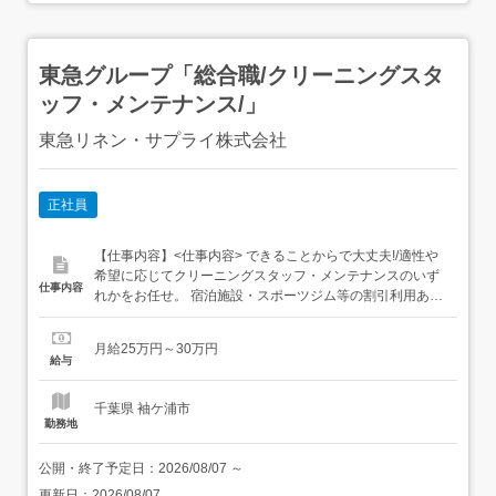
東急グループ「総合職/クリーニングスタ
ッフ・メンテナンス/」
東急リネン・サプライ株式会社
正社員
【仕事内容】<仕事内容> できることからで大丈夫!/適性や
希望に応じてクリーニングスタッフ・メンテナンスのいず
仕事内容
れかをお任せ。 宿泊施設・スポーツジム等の割引利用あり
< クリーニングスタッフ > 宿泊者のゲストクリーニング(タ
オルなど) 従業員の制服のクリーニング基本的な流れを教
月給25万円～30万円
えた後は、経験に応じて担当を割り振ります。慣れてきた
給与
ら機器メンテナンス・売上管理もお任せ! 検品 ラン...
千葉県 袖ケ浦市
勤務地
公開・終了予定日：
2026/08/07
～
更新日：
2026/08/07