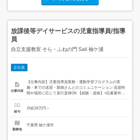
放課後等デイサービスの児童指導員/指導
員
自立支援教室 そら・ふねの門 Sail 袖ケ浦
正社員
【仕事内容】児童指導員業務・運動学習プログラムの実
施・車での送迎・親御さんとのコミュニケーション 送迎時
仕事内容
間や場所に応じて直行直帰OK 【経験・資格】<応募要件>
児童指導員の要件を満たす方<歓迎要件>強度行動障害養成
研修修了者普通自動車運転免許保持者歓迎 【給与】月給
月給28万円～
280,000円 〜 <給与の備考>月給 280,000円～固定残業代
給与
50,120円(30時間/月) 超過分...
千葉県 袖ケ浦市
勤務地