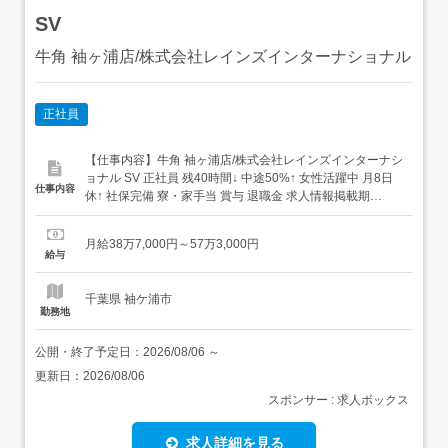
SV
牛角 袖ヶ浦店/株式会社レインズインターナショナル
正社員
【仕事内容】牛角 袖ヶ浦店/株式会社レインズインターナシ
ョナル SV 正社員 残40時間↓ 中途50%↑ 女性活躍中 月8日
仕事内容
休↑ 社保完備 寮・家⼿当 賞与 退職金 求人情報掲載期
間:2026/07/16～2026/08/20 求人情報 店舗の特徴 上場企業
が運営する焼肉ブランド 住 所 千葉県 袖ケ浦市 蔵波台5-
月給38万7,000円～57万3,000円
19-1 交 通 JR内房線「長浦駅」...
給与
千葉県 袖ケ浦市
勤務地
公開・終了予定日：
2026/08/06
～
更新日：
2026/08/06
スポンサー : 求人ボックス
求人詳細を見る