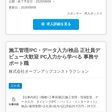
公開・終了予定日：
2026/08/06
～
更新日：
2026/08/06
スポンサー : 求人ボックス
求人詳細を見る
施工管理/PC・データ入力/検品 正社員デ
ビュー大歓迎 PC入力から学べる 事務サ
ポート職
株式会社オープンアップコンストラクション
正社員
【仕事内容】<職種>工事現場[正]施工管理・現場監督、デ
ータ入力、タイピング(PC・パソコン・インターネット)、
仕事内容
検品<雇用形態>正社員<給与>[正]月給26.5万円～28.5万円
交通費:全額支給 試用期間3ヶ月(雇用形態は本採用時と同条