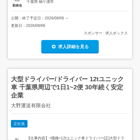
千葉県 袖ケ浦市
勤務地
公開・終了予定日：
2026/08/06
～
更新日：
2026/08/06
スポンサー : 求人ボックス
求人詳細を見る
大型ドライバー/ドライバー 12tユニック
車 千葉県周辺で1日1~2便 30年続く安定
企業
大野運送有限会社
正社員
【仕事内容】<職種>12tユニック車ドライバー[正]大型ドラ