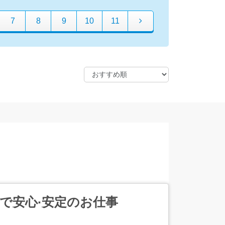
7
8
9
10
11
Aで安心·安定のお仕事