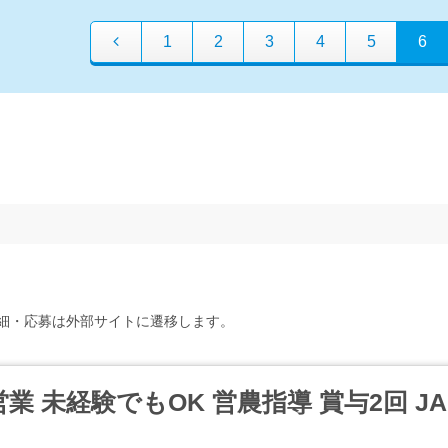
1
2
3
4
5
6
細・応募は外部サイトに遷移します。
業 未経験でもOK 営農指導 賞与2回 J