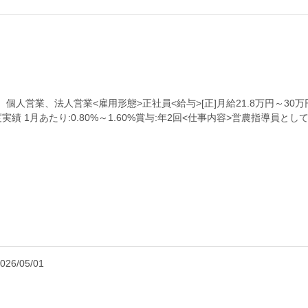
、個人営業、法人営業<雇用形態>正社員<給与>[正]月給21.8万円～30万
 1月あたり:0.80%～1.60%賞与:年2回<仕事内容>営農指導員
026/05/01