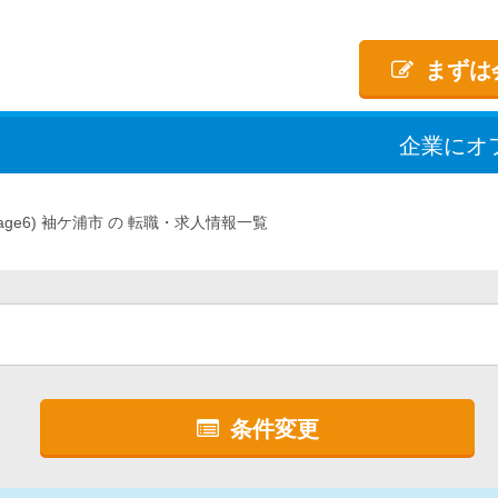
まずは
企業
に
オ
age6)
袖ケ浦市
転職・求人情報一覧
条件変更