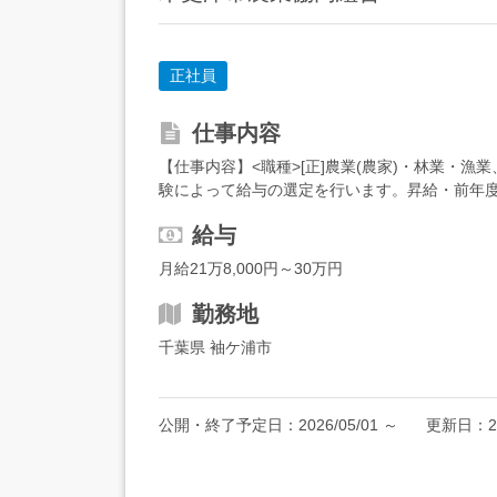
正社員
仕事内容
【仕事内容】<職種>[正]農業(農家)・林業・漁業
験によって給与の選定を行います。昇給・前年度実績
ても難しく...
給与
月給21万8,000円～30万円
勤務地
千葉県 袖ケ浦市
公開・終了予定日：
2026/05/01
～
更新日：
2