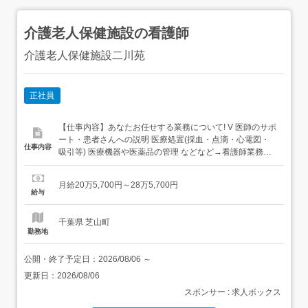
介護老人保健施設の看護師
介護老人保健施設二川苑
正社員
【仕事内容】あなたお任せする業務について! V 医師のサポ
ート・患者さんへの説明 医療処置(採血・点滴・心電図・
仕事内容
吸引等) 医療機器や医薬品の管理 などなど→看護師業務全
般をお任せいたします!<皆様の転職活動を成功に導きます>
担当アドバイザーがあなたの希望をヒアリング!絶対に譲れ
月給20万5,700円～28万5,700円
ない条件を教えて下さい!人間関係、休みの取りやすさ、給
給与
与待遇等様々な希望を叶える理想の職場をご提供...
千葉県 芝山町
勤務地
公開・終了予定日：
2026/08/06
～
更新日：
2026/08/06
スポンサー : 求人ボックス