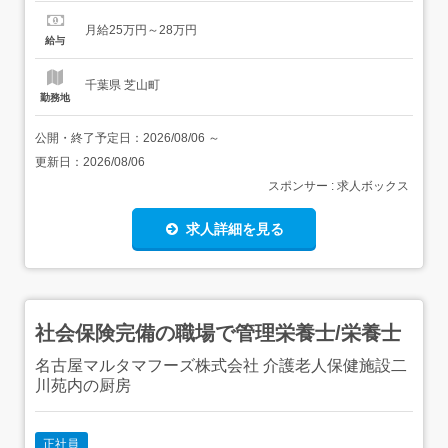
卒の方は、当求人の応募対象外となります<歓迎要件>医療
福祉施設などでの経験者歓迎 【給与】月給 250,000円 〜
月給25万円～28万円
280,000円<給与の備考>・管理手当含む・資格手当含む・
給与
昇給あり・賞与あり 年2回...
千葉県 芝山町
勤務地
公開・終了予定日：
2026/08/06
～
更新日：
2026/08/06
スポンサー : 求人ボックス
求人詳細を見る
社会保険完備の職場で管理栄養士/栄養士
名古屋マルタマフーズ株式会社 介護老人保健施設二
川苑内の厨房
正社員