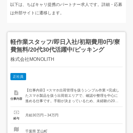
以下は、ちばキャリ提携のパートナー求人です。詳細・応募
は外部サイトに遷移します。
軽作業スタッフ/即日入社/初期費用0円/寮
費無料/20代30代活躍中/ピッキング
株式会社MONOLITH
正社員
【仕事内容】<スマホ出荷管理を扱うシンプル作業 >完成し
たスマホ製品を扱う出荷前エリアで、確認や整理を中心に
仕事内容
進める仕事です。手順が決まっているため、未経験の20
代〜30代も基礎から覚えやすい内容です。 こんな条件揃っ
てます! 月給30万円～34万円 寮完備&即入居OK 残業少なめ
月給30万円～34万円
で生活リズムも安定住まいの心配を抑えながら、仕事を始
給与
めたい20代・30代にも選びやすい環境で...
千葉県 芝山町