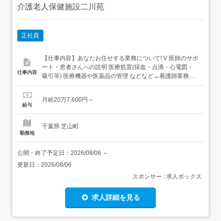
介護老人保健施設二川苑
正社員
【仕事内容】あなたお任せする業務について! V 医師のサポ
ート・患者さんへの説明 医療処置(採血・点滴・心電図・
仕事内容
吸引等) 医療機器や医薬品の管理 などなど→看護師業務全
般をお任せいたします!<皆様の転職活動を成功に導きます>
担当アドバイザーがあなたの希望をヒアリング!絶対に譲れ
月給20万7,600円～
ない条件を教えて下さい!人間関係、休みの取りやすさ、給
給与
与待遇等様々な希望を叶える理想の職場をご提供...
千葉県 芝山町
勤務地
公開・終了予定日：
2026/08/06
～
更新日：
2026/08/06
スポンサー : 求人ボックス
求人詳細を見る