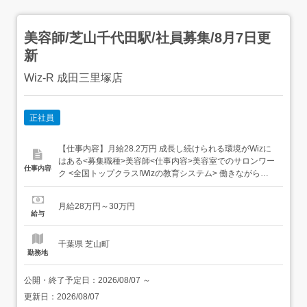
美容師/芝山千代田駅/社員募集/8月7日更
新
Wiz-R 成田三里塚店
正社員
【仕事内容】月給28.2万円 成長し続けられる環境がWizに
はある<募集職種>美容師<仕事内容>美容室でのサロンワー
仕事内容
ク <全国トップクラス!Wizの教育システム> 働きながら、
しっかり成長できる。そんな"理想の美容師ライフ"を叶え
るのが、Wizグループです!Wizは設立当初から「教育」に
月給28万円～30万円
本気!一生使えるオールマイティな技術を身につけ、“安心
給与
して”スタイリストデビューでき...
千葉県 芝山町
勤務地
公開・終了予定日：
2026/08/07
～
更新日：
2026/08/07