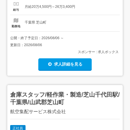
【経験・資格】<応募要件>資格・経験・学歴不問18歳～64
月給20万4,500円～26万3,400円
歳(深夜勤務があるため、また定年制度のため) 【給与】月
給与
給 204,500円 〜 263,400円<給与の備...
千葉県 芝山町
勤務地
公開・終了予定日：
2026/08/06
～
更新日：
2026/08/06
スポンサー : 求人ボックス
求人詳細を見る
倉庫スタッフ/軽作業・製造/芝山千代田駅/
千葉県/山武郡芝山町
航空集配サービス株式会社
正社員