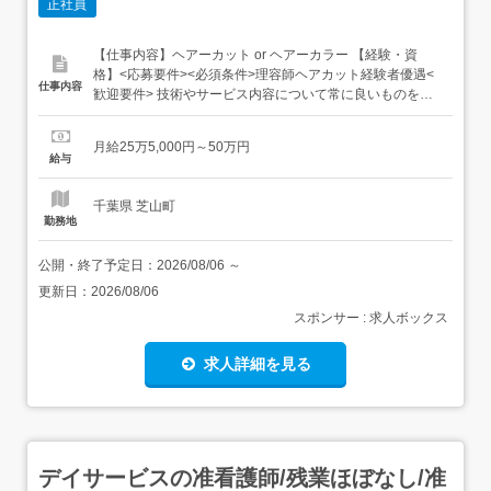
正社員
【仕事内容】ヘアーカット or ヘアーカラー 【経験・資
格】<応募要件><必須条件>理容師ヘアカット経験者優遇<
仕事内容
歓迎要件> 技術やサービス内容について常に良いものを提
供したいと思う方また、アドバイスに素直に耳を傾けられ
る、柔軟性がある方。そして何より「カットが好き」な方
月給25万5,000円～50万円
のご応募をお待ちしております ・カット技術をもっと高め
給与
たい_一般サロンと比べると入客数は圧倒的に多いで
す。・自...
千葉県 芝山町
勤務地
公開・終了予定日：
2026/08/06
～
更新日：
2026/08/06
スポンサー : 求人ボックス
求人詳細を見る
デイサービスの准看護師/残業ほぼなし/准