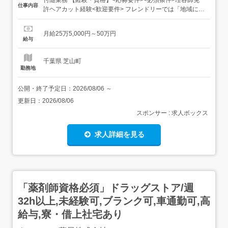
仕事内容
許ヘアカット経験<歓迎要件> フレンドリーでは「地域に愛
される店舗」づくりを目指しています。そのために、技術
やサービス内容について常に良いものを提供したいと思う
月給25万5,000円～50万円
方また、アドバイスに素直に耳を傾けられる、柔軟性があ
給与
る方。そして何より「カットが好き」な方のご応募をお...
千葉県 芝山町
勤務地
公開・終了予定日：
2026/08/06
～
更新日：
2026/08/06
スポンサー : 求人ボックス
求人詳細を見る
「薬剤師資格必須」ドラッグストア/週
32h以上,未経験可,ブランク可,車通勤可,高
給与,寮・借上社宅あり