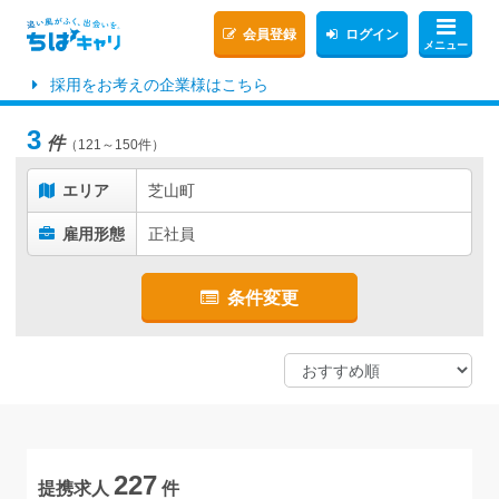
会員登録
ログイン
メニュー
採用をお考えの企業様はこちら
3
件
（121～150件）
エリア
芝山町
雇用形態
正社員
条件変更
227
提携求人
件