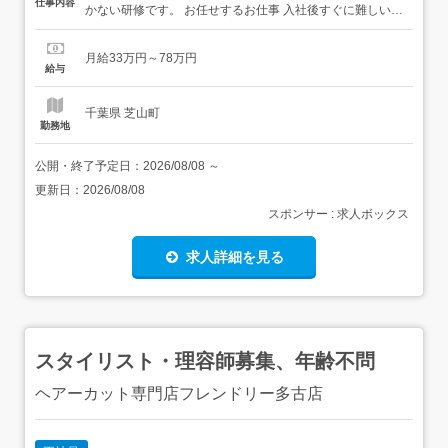
仕事内容
かない研修です。 お任せするお仕事 入社後すぐに難しい案
件を任せることはありません。基礎を学んでから実務へ進
みます。業務自動化のチームで活躍するメンバー(RPAエン
月給33万円～78万円
ジニア)を募集中です未経験の方に向けた研修制度を6ヶ月
給与
間用意 お任せしたい業務 業務自動化の改修・機能追...
千葉県 芝山町
勤務地
公開・終了予定日：
2026/08/08
～
更新日：
2026/08/08
スポンサー : 求人ボックス
求人詳細を見る
スタイリスト・理容師募集、年齢不問
ヘアーカット専門店フレンドリー多古店