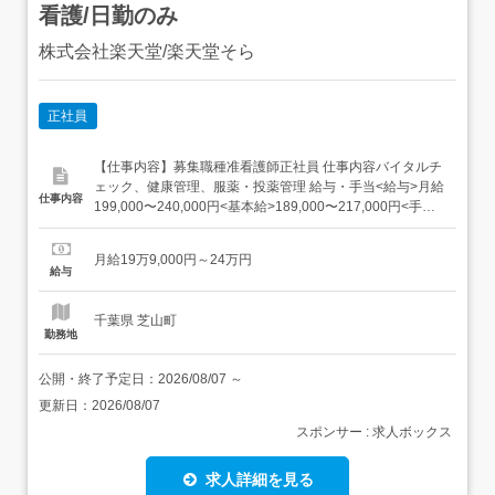
看護/日勤のみ
株式会社楽天堂/楽天堂そら
正社員
【仕事内容】募集職種准看護師正社員 仕事内容バイタルチ
ェック、健康管理、服薬・投薬管理 給与・手当<給与>月給
仕事内容
199,000〜240,000円<基本給>189,000〜217,000円<手当>
交通費支給:実費(上限なし)職務手当:10,000〜20,000円<賞
与>賞与あり年2回合計2ヶ月分過去支給実績<昇給>300〜
月給19万9,000円～24万円
30,000円(月あたり) ...
給与
千葉県 芝山町
勤務地
公開・終了予定日：
2026/08/07
～
更新日：
2026/08/07
スポンサー : 求人ボックス
求人詳細を見る