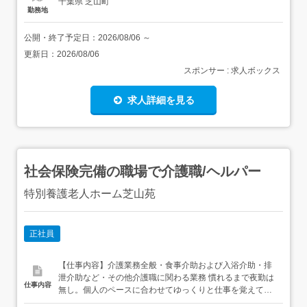
千葉県 芝山町
勤務地
公開・終了予定日：
2026/08/06
～
更新日：
2026/08/06
スポンサー : 求人ボックス
求人詳細を見る
社会保険完備の職場で介護職/ヘルパー
特別養護老人ホーム芝山苑
正社員
【仕事内容】介護業務全般・食事介助および入浴介助・排
泄介助など・その他介護職に関わる業務 慣れるまで夜勤は
仕事内容
無し。個人のペースに合わせてゆっくりと仕事を覚えて頂
きます。 業務の変更なし転勤の可能性あり:成田市大室