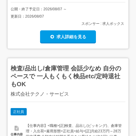
公開・終了予定日：
2026/08/07
～
更新日：
2026/08/07
スポンサー : 求人ボックス
求人詳細を見る
検査/品出し/倉庫管理 会話少なめ 自分の
ペースで 一人もくもく検品etc/定時退社
もOK
株式会社テクノ・サービス
正社員
【仕事内容】<職種>[正]検査、品出し(ピッキング)、倉庫管
理・入出荷<雇用形態>正社員<給与>[正]月給23万円～28万
仕事内容