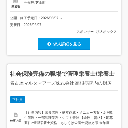
千葉県 芝山町
勤務地
公開・終了予定日：
2026/08/07
～
更新日：
2026/08/07
スポンサー : 求人ボックス
求人詳細を見る
社会保険完備の職場で管理栄養士/栄養士
名古屋マルタマフーズ株式会社 高根病院内の厨房
正社員
【仕事内容】栄養管理・献立作成・メニュー考案・厨房衛
生管理・一部調理業務・シフト管理 【経験・資格】<応募
仕事内容
要件>管理栄養士資格、もしくは栄養士資格必須 来年度新