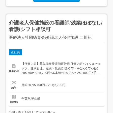
介護老人保健施設の看護師/残業ほぼなし/
看護/シフト相談可
医療法人社団徳育会/介護老人保健施設 二川苑
正社員
【仕事内容】募集職種看護師正社員 仕事内容バイタルチェ
ック、健康管理、服薬・投薬管理 給与・手当<給与>月給
仕事内容
205,700〜285,700円<基本給>180,000〜250,000円<手当>
交通費支給:実費(上限あり)交通費支給月額:28,000円資格手
当:20,000〜30,000円処遇改善支援手当:9,500円夜勤手
月給20万5,700円～28万5,700円
当:11,500円/回(夜勤した場合)...
給与
千葉県 芝山町
勤務地
公開・終了予定日：
2026/08/07
～