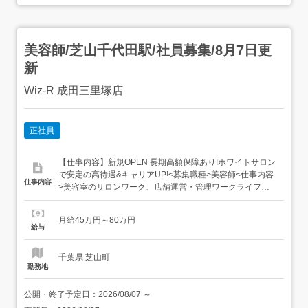
美容師/芝山千代田駅/社員募集/8月7日更
新
Wiz-R 成田三里塚店
正社員
【仕事内容】新規OPEN 長期高額保障あり!ホワイトサロン
で安定の高待遇&キャリアUP!<募集職種>美容師<仕事内容
仕事内容
>美容室のサロンワーク、店舗運営・管理ワークライフバ
ランスを何よりも大切にするWizグループでは、働くみん
なが『成長できる』『安定して働くことができる』ことを
月給45万円～80万円
一番に考えて働く環境を整えています。ー 次で転職は最後
給与
にしたいので長く働ける職場を探している方へー→...
千葉県 芝山町
勤務地
公開・終了予定日：
2026/08/07
～