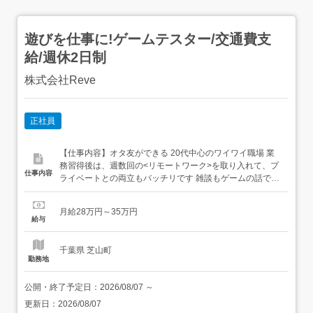
遊びを仕事に!ゲームテスター/交通費支
給/週休2日制
株式会社Reve
正社員
【仕事内容】オタ友ができる 20代中心のワイワイ職場 業
務習得後は、週数回の<リモートワーク>を取り入れて、プ
仕事内容
ライベートとの両立もバッチリです 雑談もゲームの話で持
ちきり 周りを見渡せばみんなゲーム好き 休憩時間は狩りゲ
ーで一狩り行ったり 格ゲーで対戦したりと大盛り上がり 仕
月給28万円～35万円
事中はヘッドホンをして真面目にチェック 休み時間は全力
給与
で遊ぶ そんなメリハリのある環境です 孤独な作...
千葉県 芝山町
勤務地
公開・終了予定日：
2026/08/07
～
更新日：
2026/08/07