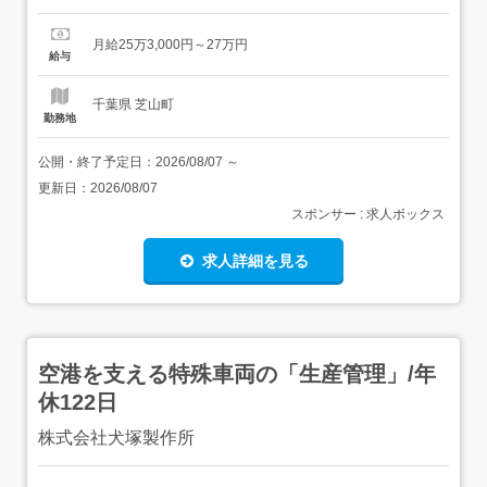
ら、しっかり成長できる。そんな"理想の美容師ライフ"を
叶えるのが、Wizグループです!Wizは設立当初から「教
月給25万3,000円～27万円
育」に本気!一生使えるオールマイティな技術を身につ
給与
け、"安心して"スタイリストデビューできる環境を整え...
千葉県 芝山町
勤務地
公開・終了予定日：
2026/08/07
～
更新日：
2026/08/07
スポンサー : 求人ボックス
求人詳細を見る
空港を支える特殊車両の「生産管理」/年
休122日
株式会社犬塚製作所