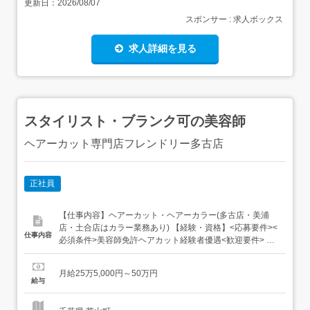
更新日：
2026/08/07
スポンサー : 求人ボックス
求人詳細を見る
スタイリスト・ブランク可の美容師
ヘアーカット専門店フレンドリー多古店
正社員
【仕事内容】ヘアーカット・ヘアーカラー(多古店・美浦
店・土合店はカラー業務あり) 【経験・資格】<応募要件><
仕事内容
必須条件>美容師免許ヘアカット経験者優遇<歓迎要件> 技
術やサービス内容について常に良いものを提供したいと思
う方また、アドバイスに素直に耳を傾けられる、柔軟性が
月給25万5,000円～50万円
ある方。そして何より「カットが好き」な方のご応募をお
給与
待ちしております ・カット技術をもっと高めたい_一般
サ...