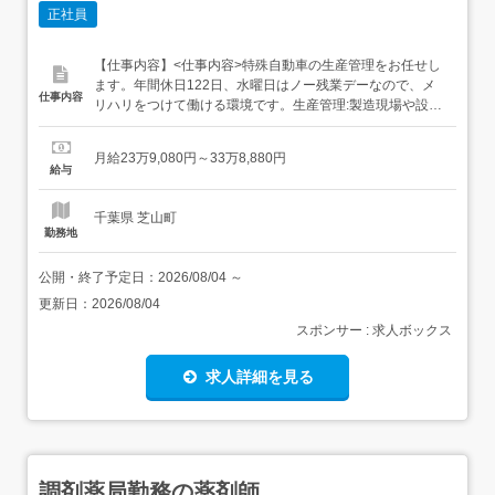
正社員
【仕事内容】<仕事内容>特殊自動車の生産管理をお任せし
ます。年間休日122日、水曜日はノー残業デーなので、メ
仕事内容
リハリをつけて働ける環境です。生産管理:製造現場や設
計、営業などの部門と交渉しながらの工程管理と生産調整
を行っていただきます。お客様との、納期の打合せや折衝
月給23万9,080円～33万8,880円
もございます。<雇い入れ直後>上記業務 <変更の範囲>会
給与
社の定める業務全般 <給与・賞与>月給239,080円～338...
千葉県 芝山町
勤務地
公開・終了予定日：
2026/08/04
～
更新日：
2026/08/04
スポンサー : 求人ボックス
求人詳細を見る
調剤薬局勤務の薬剤師