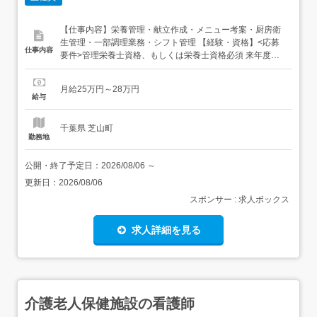
【仕事内容】栄養管理・献立作成・メニュー考案・厨房衛
生管理・一部調理業務・シフト管理 【経験・資格】<応募
仕事内容
要件>管理栄養士資格、もしくは栄養士資格必須 来年度新
卒の方は、当求人の応募対象外となります<歓迎要件>医療
福祉施設などでの経験者歓迎 【給与】月給 250,000円 〜
月給25万円～28万円
280,000円<給与の備考>・管理手当含む・資格手当含む・
給与
昇給あり・賞与あり 年2回...
千葉県 芝山町
勤務地
公開・終了予定日：
2026/08/06
～
更新日：
2026/08/06
スポンサー : 求人ボックス
求人詳細を見る
介護老人保健施設の看護師