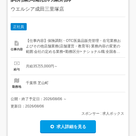
ウエルシア成田三里塚店
正社員
【仕事内容】保険調剤・OTC医薬品販売管理・在宅業務お
よびその他店舗業務(店舗運営・教育等) 業務内容の変更の
仕事内容
範囲:会社の定める業務<勤務区分> ナショナル職:全国各事
業場(転居転勤による異動あり) リージョナル職:本拠地の隣
接県または直線距離で100㎞以内の事業場(転居転勤による
月給35万5,000円～
異動あり・本拠地変更制度あり) エリア職:採用時に決定す
給与
る本拠地から通勤可能な事業場での勤務に限定...
千葉県 芝山町
勤務地
公開・終了予定日：
2026/08/06
～
更新日：
2026/08/06
スポンサー : 求人ボックス
求人詳細を見る