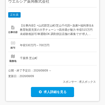
ウエルシア薬局株式会社
正社員
【仕事内容】<山武郡芝山町/芝山千代田> 急募!<福利厚生&
教育制度充実の大手チェーン >高待遇が魅力 年収515万円
仕事内容
未経験相談可/車通勤OK 調剤併設店舗の募集です!求人
ID:203043(ご応募の際は、こちらの求人IDをお伝えいただ
くとスムーズです)<職種>薬剤師<勤務地>千葉県 山武郡芝
年収530万円～700万円
山町 <勤務地最寄駅>芝山千代田駅 (芝山鉄道線) <応募条件
給与
>薬剤師免許<勤務...
千葉県 芝山町
勤務地
公開・終了予定日：
2026/08/09
～
更新日：
2026/08/09
スポンサー : 求人ボックス
求人詳細を見る