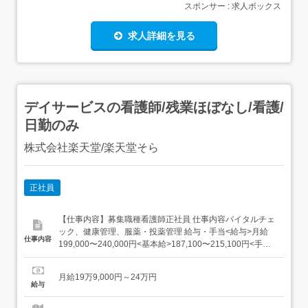
スポンサー : 求人ボックス
求人詳細を見る
デイサービスの看護師/残業ほぼなし/看護/
日勤のみ
株式会社楽天堂/楽天堂そら
正社員
【仕事内容】募集職種看護師正社員 仕事内容バイタルチェ
ック、健康管理、服薬・投薬管理 給与・手当<給与>月給
仕事内容
199,000〜240,000円<基本給>187,100〜215,100円<手当>
交通費支給:実費(上限なし)職務手当:10,000〜20,000円<賞
与>賞与あり年2回合計2ヶ月分<昇給>300〜30,000円(月あ
月給19万9,000円～24万円
たり) 資格資格必須...
給与