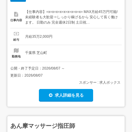
【仕事内容】=x=x=x=x=x=x=x=x=x= MAX月給45万円可能/
未経験者も大歓迎⇒しっかり稼げるから 安心して長く働け
仕事内容
ます。 日勤のみ 完全週休2日制 土日祝
=x=x=x=x=x=x=x=x=x=安心して長く働ける環境!将来は家
族を持って活躍できる職場です POINT POINT:1⇒勤務時間
月給35万2,000円
が日勤だけなので 生活のリズムもつくりやすい...
給与
千葉県 芝山町
勤務地
公開・終了予定日：
2026/08/07
～
更新日：
2026/08/07
スポンサー : 求人ボックス
求人詳細を見る
あん摩マッサージ指圧師