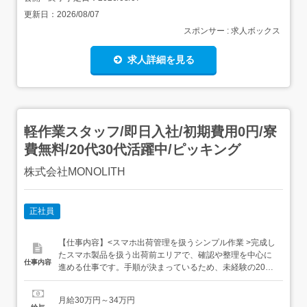
更新日：
2026/08/07
スポンサー : 求人ボックス
求人詳細を見る
軽作業スタッフ/即日入社/初期費用0円/寮
費無料/20代30代活躍中/ピッキング
株式会社MONOLITH
正社員
【仕事内容】<スマホ出荷管理を扱うシンプル作業 >完成し
たスマホ製品を扱う出荷前エリアで、確認や整理を中心に
仕事内容
進める仕事です。手順が決まっているため、未経験の20
代〜30代も基礎から覚えやすい内容です。 こんな条件揃っ
てます! 月給30万円～34万円 寮完備&即入居OK 残業少なめ
月給30万円～34万円
で生活リズムも安定住まいの心配を抑えながら、仕事を始