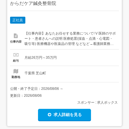
からだケア鍼灸整骨院
正社員
【仕事内容】あなたお任せする業務について! V 医師のサポ
ート・患者さんへの説明 医療処置(採血・点滴・心電図・
仕事内容
吸引等) 医療機器や医薬品の管理 などなど→看護師業務全
般をお任せいたします!<皆様の転職活動を成功に導きます>
担当アドバイザーがあなたの希望をヒアリング!絶対に譲れ
月給26万円～35万円
ない条件を教えて下さい!人間関係、休みの取りやすさ、給
給与
与待遇等様々な希望を叶える理想の職場をご提供...
千葉県 芝山町
勤務地
公開・終了予定日：
2026/08/06
～
更新日：
2026/08/06
スポンサー : 求人ボックス
求人詳細を見る