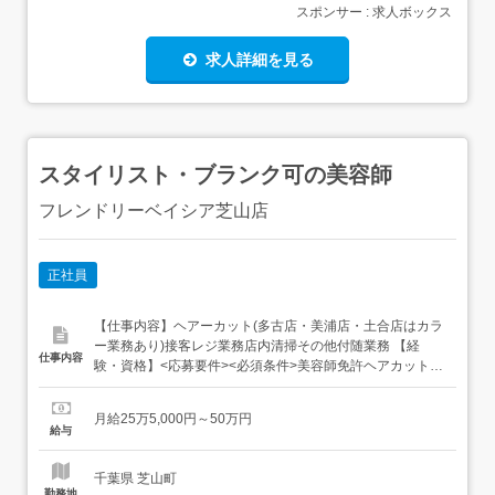
スポンサー : 求人ボックス
求人詳細を見る
スタイリスト・ブランク可の美容師
フレンドリーベイシア芝山店
正社員
【仕事内容】ヘアーカット(多古店・美浦店・土合店はカラ
ー業務あり)接客レジ業務店内清掃その他付随業務 【経
仕事内容
験・資格】<応募要件><必須条件>美容師免許ヘアカット経
験<歓迎要件> フレンドリーでは「地域に愛される店舗」づ
くりを目指しています。そのために、技術やサービス内容
月給25万5,000円～50万円
について常に良いものを提供したいと思う方また、アドバ
給与
イスに素直に耳を傾けられる、柔軟性がある方。そして
何...
千葉県 芝山町
勤務地