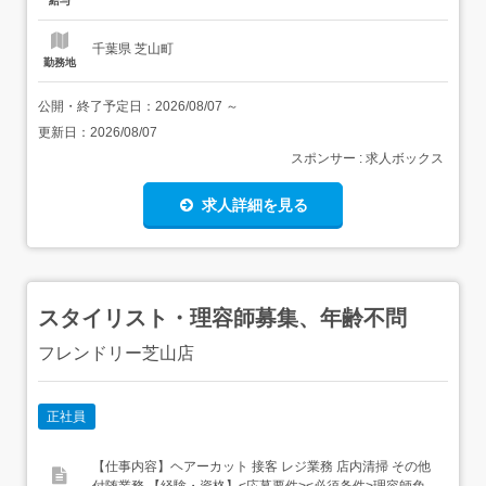
給与
めたい20代・30代にも選びやすい環境で...
千葉県 芝山町
勤務地
公開・終了予定日：
2026/08/07
～
更新日：
2026/08/07
スポンサー : 求人ボックス
求人詳細を見る
スタイリスト・理容師募集、年齢不問
フレンドリー芝山店
正社員
【仕事内容】ヘアーカット 接客 レジ業務 店内清掃 その他
付随業務 【経験・資格】<応募要件><必須条件>理容師免