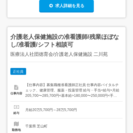
求人詳細を見る
介護老人保健施設の准看護師/残業ほぼな
し/准看護/シフト相談可
医療法人社団徳育会/介護老人保健施設 二川苑
正社員
【仕事内容】募集職種准看護師正社員 仕事内容バイタルチ
ェック、健康管理、服薬・投薬管理 給与・手当<給与>月給
仕事内容
205,700〜285,700円<基本給>180,000〜250,000円<手当>
交通費支給:実費(上限あり)交通費支給月額:28,000円資格手
当:20,000〜30,000円処遇改善加算手当:5,700円夜勤手
月給20万5,700円～28万5,700円
当:11,500円/回(夜勤した場合)...
給与
千葉県 芝山町
勤務地