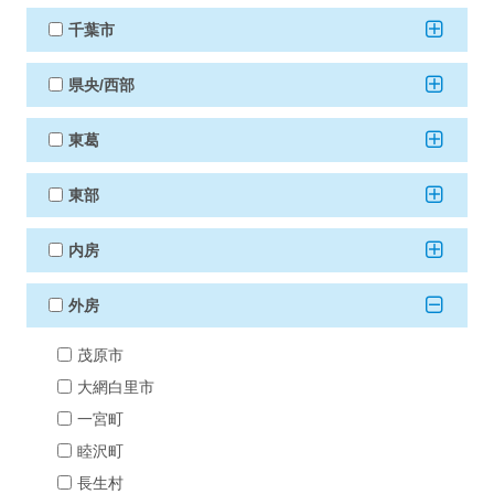
千葉市
県央/西部
東葛
東部
内房
外房
茂原市
大網白里市
一宮町
睦沢町
長生村