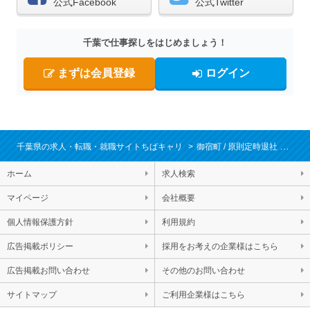
公式Facebook
公式Twitter
千葉で仕事探しをはじめましょう！
まずは会員登録
ログイン
千葉県の求人・転職・就職サイトちばキャリ
御宿町
原則定時退社
転職
ホーム
求人検索
マイページ
会社概要
個人情報保護方針
利用規約
広告掲載ポリシー
採用をお考えの企業様はこちら
広告掲載お問い合わせ
その他のお問い合わせ
サイトマップ
ご利用企業様はこちら