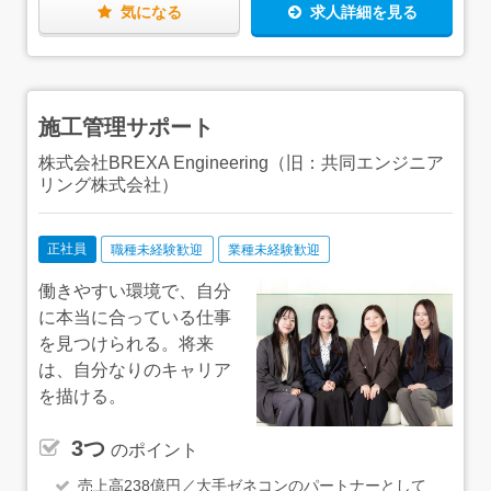
（地域別に上限あり）もあるので、最小限の出費に抑え
で、安心してください！【ひとり立ち後は…】一通り業務
気になる
求人詳細を見る
て、新しい仕事・新しい生活を始められます。
を覚えた後は、資格取得にもチャレンジしていきましょ
う！当社の資格取得支援制度の対象となる資格は88種類。
具体的なサポートとして、月2回の講義の実施に加え、テ
キストや願書を無料で配布しています！資格取得後は、資
格の種類によって月給に手当加算もしくは祝い金を支給し
施工管理サポート
ていますので、ぜひチャレンジしてみてくださいね！
株式会社BREXA Engineering（旧：共同エンジニア
リング株式会社）
正社員
職種未経験歓迎
業種未経験歓迎
働きやすい環境で、自分
に本当に合っている仕事
を見つけられる。将来
は、自分なりのキャリア
を描ける。
3つ
のポイント
売上高238億円／大手ゼネコンのパートナーとして