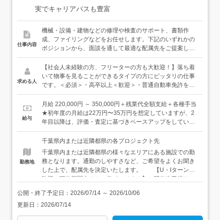
実でキャリアパスも豊富
機械・設備・建物などの修理や検査のサポート、書類作
成、ファイリングなどをお任せします。下記のいずれかの
仕事内容
ポジションから、面談を通して最適な配属先をご提案しま
す。いずれのポジションも、簡単な業務から少しずつお任
せします。プラント施設の「いつも通り」を保つサポート
【社会人未経験の方、フリーターの方も大歓迎！】落ち着
役と、プラント施設が問題なく稼働できるかチェックする
いて物事を見ることができるタイプの方にピッタリの仕事
求める人
検査役のふたつがあります。＜オペレーション・メンテナ
です。＜必須＞・高卒以上＜歓迎＞・普通自動車免許をお
ンス＞行政のインフラ施設や民間のプラント施設で機器の
持ちの方（AT限定でOK）・落ち着いて物事を見ることが
巡回・点検業務、メンテナンスの手配、制御室での運転監
できる方・コツコツ仕事して、自分のペースで成長してい
月給 220,000円 ～ 350,000円＋残業代全額支給＋各種手当
視、書類作成などを通じて、機械・設備の安定稼働を実現
きたい方居酒屋スタッフ・アミューズメント店のホールス
★初年度の月給は22万円〜35万円を想定していますが、2
給与
する仕事です。日々の定期点検を終え、問題がなければ見
タッフ・清掃スタッフなどなど、様々な前職の先輩たち
年目以降は、評価・査定に基づきベースアップをしていき
守ることも多い仕事。点検にはチェックシートもご用意し
が、経験・知識ゼロから始めて、どこに行っても必要とさ
ます。【年収例】年収450万円：30歳／未経験入社4年目
ていますので、機械に詳しくない方や電気の知識がない方
れる安定したスキルを身につけています。豊富な育成ノウ
（賞与・残業代・資格手当・各種手当含む）
千葉県内または近隣都県の各プロジェクト先
でも安心してチャレンジできます。＜検査＞検査の方に
ハウときめ細かなサポートで、あなたのキャリアを全力で
千葉県内または近隣都県の様々なエリアにある施設での勤
は、建物や機械の非破壊検査や修理、書類作成などをお任
応援します！
務となります。通勤のしやすさなど、ご希望をよくお聞き
勤務地
せします。非破壊検査とは、対象物を壊したり傷つけたり
した上で、配属先を決定いたします。 【U・Iターン大
することなく、その内部の欠陥や構造を調査すること。こ
歓迎／研修期間中はオンラインです！】 研修終了後は、
ちらもチェックシートがありますので、未経験の方でも安
ご希望の勤務地を選んで勤務可能です。 【家具家電付
心です。【研修について】入社後は約1ヶ月の導入研修を
公開・終了予定日：
2026/07/14
～
2026/10/06
きの単身用社宅有】 お住まいから通勤が難しい方は、家
実施します。その後は、配属先でのOJT研修に移行し、実
更新日：
2026/07/14
具・家電付きの単身用社宅を利用することもできます。初
際の業務を学んでいきます。もちろん教育担当となる先輩
期費用や引越費用を会社が負担するうえ、家賃半額補助
社員が、皆さんの成長をイチからサポートしていきますの