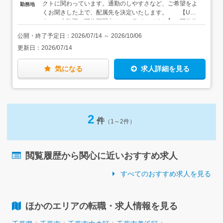
クトに関わっています。通勤のしやすさなど、ご希望をよ
勤務地
TODOリストの作成方法等、仕事を円滑に進めるための基
くお聞きした上で、配属先を決定いたします。 【U・I
本だってイチから学ぶことができます。パソコンの使い方
ターン大歓迎／研修期間中はオンラインです！】 研修終
も入社後にじっくり覚えていきましょう。メールや報告書
了後は、千葉県内のご希望の勤務地を選んで勤務可能で
作成の手順も、この研修プログラムに含まれているので、
公開・終了予定日：
2026/07/14
～
2026/10/06
す。 【家具家電付きの単身用社宅有】 お住まいから
何の心配もなく仕事を始めることができます。
更新日：
2026/07/14
通勤が難しい方は、家具・家電付きの単身用社宅を利用す
ることもできます。初期費用や引越費用を会社が負担する
うえ、家賃半額補助（地域別に上限あり）もあるので、最
気になる
求人詳細を見る
小限の出費に抑えて、新しい仕事・新しい生活を始められ
ます。
2
件
（1～2件）
閲覧履歴から関心に近いおすすめ求人
すべてのおすすめ求人を見る
ほかのエリアの転職・求人情報を見る