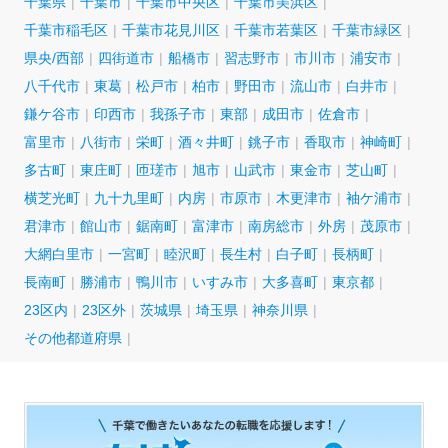
千葉県
千葉市
千葉市中央区
千葉市美浜区
千葉市稲毛区
千葉市花見川区
千葉市若葉区
千葉市緑区
県央/西部
四街道市
船橋市
習志野市
市川市
浦安市
八千代市
東葛
松戸市
柏市
野田市
流山市
白井市
鎌ケ谷市
印西市
我孫子市
東部
成田市
佐倉市
富里市
八街市
栄町
酒々井町
銚子市
香取市
神崎町
多古町
東庄町
匝瑳市
旭市
山武市
東金市
芝山町
横芝光町
九十九里町
内房
市原市
木更津市
袖ケ浦市
君津市
館山市
鋸南町
富津市
南房総市
外房
茂原市
大網白里市
一宮町
睦沢町
長生村
白子町
長柄町
長南町
勝浦市
鴨川市
いすみ市
大多喜町
東京都
23区内
23区外
茨城県
埼玉県
神奈川県
その他都道府県