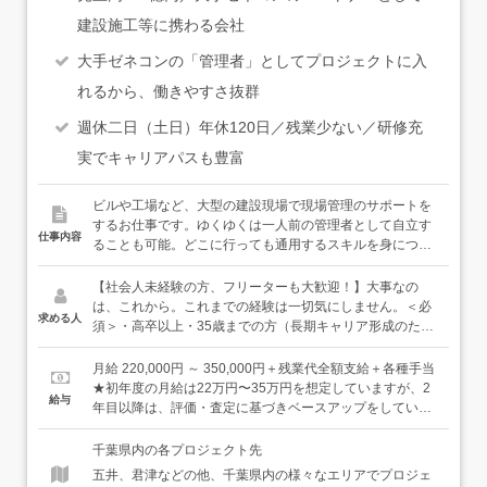
建設施工等に携わる会社
大手ゼネコンの「管理者」としてプロジェクトに入
れるから、働きやすさ抜群
週休二日（土日）年休120日／残業少ない／研修充
実でキャリアパスも豊富
ビルや工場など、大型の建設現場で現場管理のサポートを
するお仕事です。ゆくゆくは一人前の管理者として自立す
仕事内容
ることも可能。どこに行っても通用するスキルを身につけ
ることができる環境です。充実した環境で、あなたを大事
に育てます。＜具体的には…＞●安全管理のサポート：職
【社会人未経験の方、フリーターも大歓迎！】大事なの
人さんが怪我をしないように危険な箇所に目印をつけ、事
は、これから。これまでの経験は一切気にしません。＜必
求める人
前に周知したり、熱中症にならないよう水分補給のお声が
須＞・高卒以上・35歳までの方（長期キャリア形成のた
けをしたりします。●現場写真の撮影・記録：設計通りに
め）＜歓迎＞・普通自動車免許をお持ちの方（AT限定で
造られているかを確認し、写真を撮って記録を残します。
OK）・みんなで力を合わせて何かを達成する喜びを感じて
月給 220,000円 ～ 350,000円＋残業代全額支給＋各種手当
●スケジュール管理：工事スケジュールが予定通り進むよ
みたい方・自分の将来をより良いものにするために、一歩
★初年度の月給は22万円〜35万円を想定していますが、2
給与
うに、作業内容や材料の搬入時間などを記入します。など
一歩学んでいきたい方居酒屋スタッフ・アミューズメント
年目以降は、評価・査定に基づきベースアップをしていき
＜入社後は…＞まずは、12日間ある初期研修で、基礎の基
店のホールスタッフ・清掃スタッフなどなど、様々な前職
ます。【年収例】年収450万円：22歳／未経験入社1年目
礎から学んでいただけます。社会人未経験の方や正社員で
の仲間たちが、経験・知識ゼロから立派な管理者・技術者
（賞与・残業代含む）年収500万円：29歳／未経験入社6年
千葉県内の各プロジェクト先
の勤務経験がない方は、挨拶や敬語の使い方等、ビジネス
になっています。豊富な育成ノウハウときめ細かなサポー
目（賞与・残業代・各種手当含む）年収600万円：35歳／
五井、君津などの他、千葉県内の様々なエリアでプロジェ
マナーから習得することができますし、メモの取り方や
トで、あなたのキャリアを全力で応援します！
未経験入社11年目（賞与・残業代・各種手当含む）