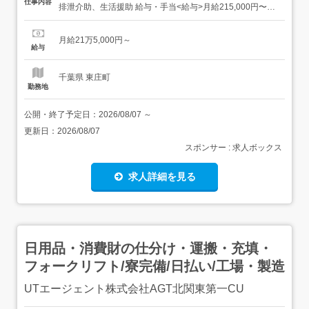
仕事内容
排泄介助、生活援助 給与・手当<給与>月給215,000円〜<
手当>交通費支給:実費(上限あり)交通費支給月額:20,000円
資格手当:30,000円特別手当:30,000円<賞与>賞与あり年2
月給21万5,000円～
回 勤務時間日勤専従1日勤:8:30～17:30(休憩...
給与
千葉県 東庄町
勤務地
公開・終了予定日：
2026/08/07
～
更新日：
2026/08/07
スポンサー : 求人ボックス
求人詳細を見る
日用品・消費財の仕分け・運搬・充填・
フォークリフト/寮完備/日払い/工場・製造
UTエージェント株式会社AGT北関東第一CU