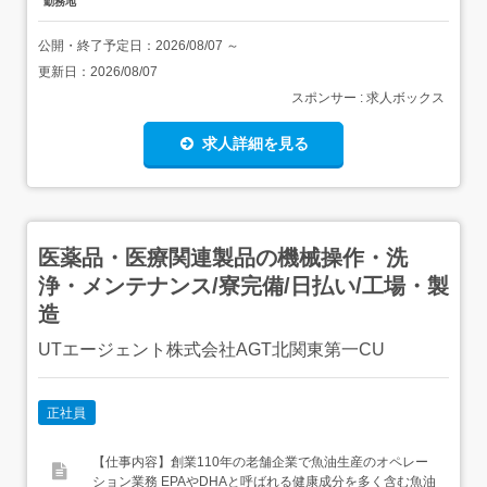
勤務地
公開・終了予定日：
2026/08/07
～
更新日：
2026/08/07
スポンサー : 求人ボックス
求人詳細を見る
医薬品・医療関連製品の機械操作・洗
浄・メンテナンス/寮完備/日払い/工場・製
造
UTエージェント株式会社AGT北関東第一CU
正社員
【仕事内容】創業110年の老舗企業で魚油生産のオペレー
ション業務 EPAやDHAと呼ばれる健康成分を多く含む魚油