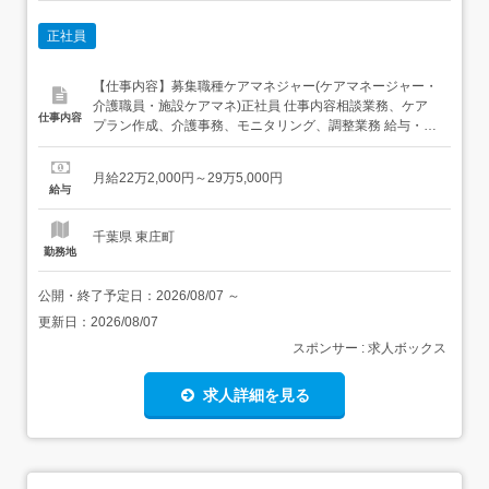
正社員
【仕事内容】募集職種ケアマネジャー(ケアマネージャー・
介護職員・施設ケアマネ)正社員 仕事内容相談業務、ケア
仕事内容
プラン作成、介護事務、モニタリング、調整業務 給与・手
当<給与>月給222,000〜295,000円<基本給>160,000〜
208,000円<手当>交通費支給:実費(上限あり)交通費支給月
月給22万2,000円～29万5,000円
額:12,000円管理職手当:20,000〜30,000円職種勤務...
給与
千葉県 東庄町
勤務地
公開・終了予定日：
2026/08/07
～
更新日：
2026/08/07
スポンサー : 求人ボックス
求人詳細を見る