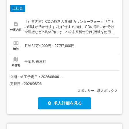
正社員
【仕事内容】CDの原料の運搬! カウンターフォークリフト
の経験が活かせます!/お任せするのは、CDの原料の仕分け
仕事内容
や運搬など!<具体的には…> 粉末原料仕分け(機械を使用し
て小分けにする) フレコンバッグの運搬(カウンターフォー
クリフトを使用) 原料投入 加工、調合が完了した原料の充
月給24万4,000円～27万7,000円
填 取り扱い品:20～25kgほど詳細については面談時にご説
給与
明させていただきます。募集...
千葉県 東庄町
勤務地
公開・終了予定日：
2026/08/06
～
更新日：
2026/08/06
スポンサー : 求人ボックス
求人詳細を見る