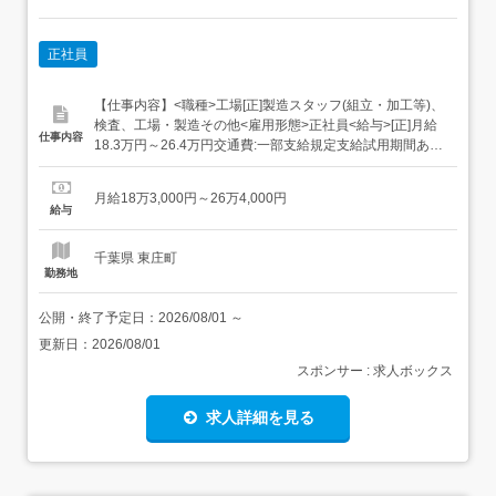
正社員
【仕事内容】<職種>工場[正]製造スタッフ(組立・加工等)、
検査、工場・製造その他<雇用形態>正社員<給与>[正]月給
仕事内容
18.3万円～26.4万円交通費:一部支給規定支給試用期間あ
り・期間:3ヶ月間・給与:同条件・雇用形態:同条件(正社員)
基本給182,500円~261,450円定額的に支払われる手当部門
月給18万3,000円～26万4,000円
手当:3,000円固定残業代なしその他手当...
給与
千葉県 東庄町
勤務地
公開・終了予定日：
2026/08/01
～
更新日：
2026/08/01
スポンサー : 求人ボックス
求人詳細を見る