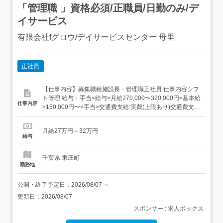
「管理職 」資格必須/正職員/日勤のみ/デ
イサービス
有限会社fグロウ/デイサービスセンター 母里
正社員
【仕事内容】募集職種施設長・管理職正社員 仕事内容シフ
ト管理 給与・手当<給与>月給270,000〜320,000円<基本給
仕事内容
>150,000円〜<手当>交通費支給:実費(上限あり)交通費支給
月額:20,000円資格手当:30,000〜70,000円特別手
当:40,000〜50,000円役職手当:50,000円<賞与>賞与あり年
月給27万円～32万円
2回合計2ヶ月分過去支給実...
給与
千葉県 東庄町
勤務地
公開・終了予定日：
2026/08/07
～
更新日：
2026/08/07
スポンサー : 求人ボックス