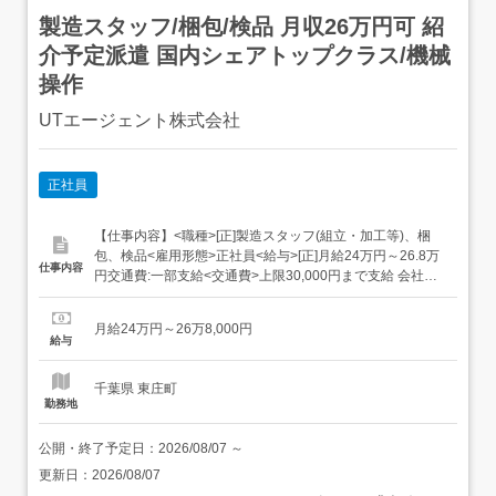
製造スタッフ/梱包/検品 月収26万円可 紹
介予定派遣 国内シェアトップクラス/機械
操作
UTエージェント株式会社
正社員
【仕事内容】<職種>[正]製造スタッフ(組立・加工等)、梱
包、検品<雇用形態>正社員<給与>[正]月給24万円～26.8万
仕事内容
円交通費:一部支給<交通費>上限30,000円まで支給 会社規
定有り月給:240,000円~268,000円(月給+各種手当) 日払い
制度あり 規定有利用申し込み完了後～最短5分で受け取り
月給24万円～26万8,000円
可能!スマホからいつでも、カンタン申請!<仕事内容...
給与
千葉県 東庄町
勤務地
公開・終了予定日：
2026/08/07
～
更新日：
2026/08/07