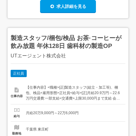
求人詳細を見る
製造スタッフ/梱包/検品 お茶·コーヒーが
飲み放題 年休128日 歯科材の製造OP
UTエージェント株式会社
正社員
【仕事内容】<職種>[正]製造スタッフ(組立・加工等)、梱
包、検品<雇用形態>正社員<給与>[正]月給20.9万円～22.6
仕事内容
万円交通費:一部支給<交通費>上限30,000円まで支給 会社
規定有り月給:209,000円～226,000円(月給+各種手当) 日払
い制度あり 規定有利用申し込み完了後～最短5分で受け取
月給20万9,000円～22万6,000円
り可能!スマホからいつでも、カンタン申請!<仕事...
給与
千葉県 東庄町
勤務地