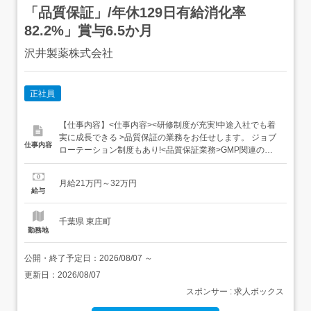
「品質保証」/年休129日有給消化率
82.2%」賞与6.5か月
沢井製薬株式会社
正社員
【仕事内容】<仕事内容><研修制度が充実!中途入社でも着
実に成長できる >品質保証の業務をお任せします。 ジョブ
仕事内容
ローテーション制度もあり!<品質保証業務>GMP関連の管
理業務逸脱・手順変更の管理供給業者の監査・折衝規制当
局・委託先等の対応文書管理 など<ルーチン以外の業務例>
月給21万円～32万円
試験が確実にできるかどうかの試験前検討分析中に発見し
給与
た課題の解決方法の検討分析業務から逸脱した結果が...
千葉県 東庄町
勤務地
公開・終了予定日：
2026/08/07
～
更新日：
2026/08/07
スポンサー : 求人ボックス