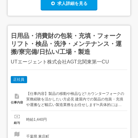
求人詳細を見る
日用品・消費財の包装・充填・フォーク
リフト・検品・洗浄・メンテナンス・運
搬/寮完備/日払い/工場・製造
UTエージェント株式会社AGT北関東第一CU
正社員
【仕事内容】製品の移動や検品など! カウンターフォークの
実務経験を活かしたい方必見 建屋内での製品の包装・充填
仕事内容
や運搬など幅広い製造業務をお任せします!<具体的には…>
製品の包装・充填 製品の移動・受入(フォークリフト使用)
原料の仕込み 製品の検品 コンテナの洗浄 設備のメンテナ
時給1,440円
ンス トラックへの積込作業⇒作業場にはスポットクーラー
給与
の設置あり!詳細については面談時に...
千葉県 東庄町