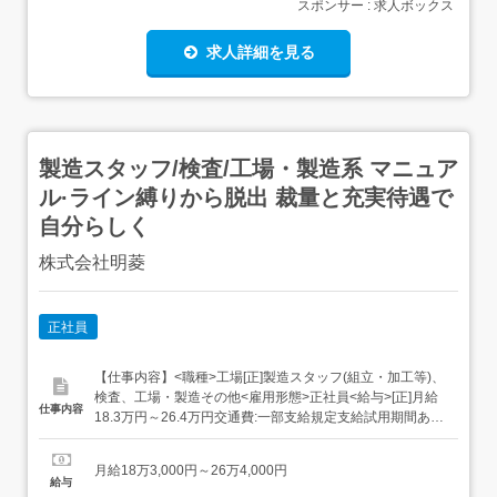
スポンサー : 求人ボックス
求人詳細を見る
製造スタッフ/検査/工場・製造系 マニュア
ル·ライン縛りから脱出 裁量と充実待遇で
自分らしく
株式会社明菱
正社員
【仕事内容】<職種>工場[正]製造スタッフ(組立・加工等)、
検査、工場・製造その他<雇用形態>正社員<給与>[正]月給
仕事内容
18.3万円～26.4万円交通費:一部支給規定支給試用期間あ
り・期間:3ヶ月間・給与:同条件・雇用形態:同条件(正社員)
基本給182,500円~261,450円定額的に支払われる手当部門
月給18万3,000円～26万4,000円
手当:3,000円固定残業代なしその他手当...
給与