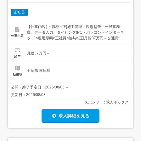
正社員
【仕事内容】<職種>[正]施工管理・現場監督、一般事務
職、データ入力、タイピング(PC・パソコン・インターネ
仕事内容
ット)<雇用形態>正社員<給与>[正]月給37万円～交通費:全
額支給 [正]には、固定残業代:49,143円 20時間相当分が含
まれます。 上記を超えて残業をした場合は、別途残業代を
月給37万円～
お支払いします。 試用期間:3ヶ月/正社員/月給37万円月給
給与
額に下記の一律手当...
千葉県 東庄町
勤務地
公開・終了予定日：
2026/08/03
～
更新日：
2026/08/03
スポンサー : 求人ボックス
求人詳細を見る