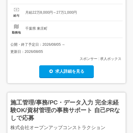
規定有り月給:228,000円～271,000円(月給+各種手当) 日払
い制度あり 規定有利用申し込み完了後～最短5分で受け取
月給22万8,000円～27万1,000円
り可能!スマホからいつでも、カンタン申請!<仕事...
給与
千葉県 東庄町
勤務地
公開・終了予定日：
2026/08/05
～
更新日：
2026/08/05
スポンサー : 求人ボックス
求人詳細を見る
施工管理/事務/PC・データ入力 完全未経
験OK/資材管理の事務サポート 自己PRな
しで応募
株式会社オープンアップコンストラクション