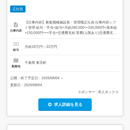
正社員
【仕事内容】募集職種施設長・管理職正社員 仕事内容シフ
ト管理 給与・手当<給与>月給280,000〜330,000円<基本給
仕事内容
>150,000円〜<手当>交通費支給:実費(上限あり)交通費支給
月額:20,000円役職手当:50,000円資格手当:30,000〜70,000
円特別手当:50,000〜60,000円<賞与>賞与あり年2回過去支
月給28万円～33万円
給実績 資格...
給与
千葉県 東庄町
勤務地
公開・終了予定日：
2026/08/04
～
更新日：
2026/08/04
スポンサー : 求人ボックス
求人詳細を見る