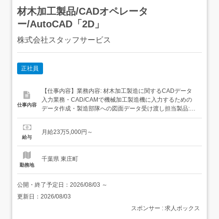
材木加工製品/CADオペレータ
ー/AutoCAD「2D」
株式会社スタッフサービス
正社員
【仕事内容】業務内容: 材木加工製造に関するCADデータ
入力業務・CAD/CAMで機械加工製造機に入力するための
仕事内容
データ作成・製造部隊への図面データ受け渡し担当製品:材
木加工製品職種:[土木・建築系] CADオペレーション・トレ
ースツール:AutoCAD(2D)必要スキル:こんなスキルや経験
月給23万5,000円～
のある方を歓迎します! CAD経験者。活かせる経験
給与
AutoCAD(2D)...
千葉県 東庄町
勤務地
公開・終了予定日：
2026/08/03
～
更新日：
2026/08/03
スポンサー : 求人ボックス