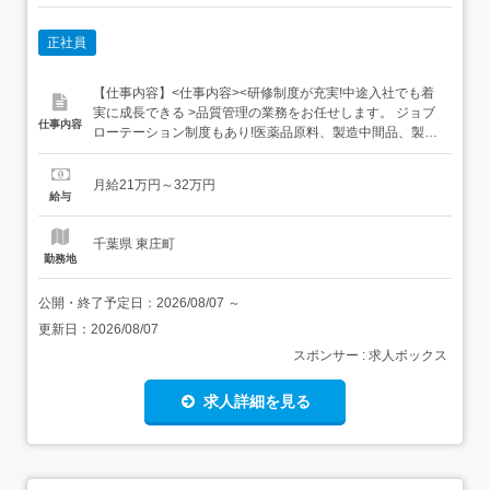
正社員
【仕事内容】<仕事内容><研修制度が充実!中途入社でも着
実に成長できる >品質管理の業務をお任せします。 ジョブ
仕事内容
ローテーション制度もあり!医薬品原料、製造中間品、製剤
などの理化学試験分析機器を使った各種分析業務(液体クロ
マトグラフィーなど)試験記録、報告書の作成使用機器の保
月給21万円～32万円
守点検Word、Excel、PowerPoint等を使った資料作成・数
給与
値計算・手順書等の文書作成 など仕事のやり...
千葉県 東庄町
勤務地
公開・終了予定日：
2026/08/07
～
更新日：
2026/08/07
スポンサー : 求人ボックス
求人詳細を見る