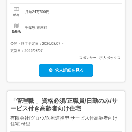
本給>225,500円〜<手当>交通費支給:実費(上限あり)交通費
支給月額:20,000円特別手当:10,000円出勤手当:5,000円資
月給24万500円
格手当:10,000〜30,000円 勤務時間夜...
給与
千葉県 東庄町
勤務地
公開・終了予定日：
2026/08/07
～
更新日：
2026/08/07
スポンサー : 求人ボックス
求人詳細を見る
「管理職 」資格必須/正職員/日勤のみ/サ
ービス付き高齢者向け住宅
有限会社fグロウ/医療連携型 サービス付高齢者向け
住宅 母里