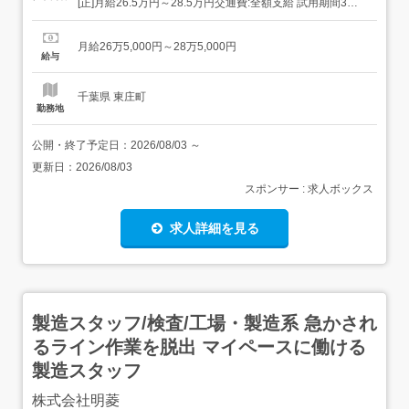
[正]月給26.5万円～28.5万円交通費:全額支給 試用期間3ヶ
月(雇用形態は本採用時と同条件/給与は下記参照) 固定残業
超過分は別途支給1ヵ月目(給与が異なる)2～3ヵ月目東京1
月給26万5,000円～28万5,000円
ヵ月目:月給23.9万円～2～3ヶ月目:月給28万円 固定残業代
給与
3...
千葉県 東庄町
勤務地
公開・終了予定日：
2026/08/03
～
更新日：
2026/08/03
スポンサー : 求人ボックス
求人詳細を見る
製造スタッフ/検査/工場・製造系 急かされ
るライン作業を脱出 マイペースに働ける
製造スタッフ
株式会社明菱