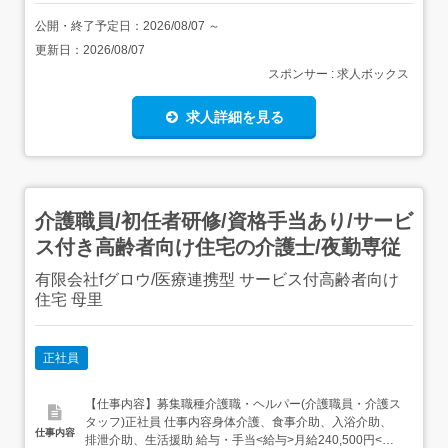
公開・終了予定日：
2026/08/07
～
更新日：
2026/08/07
スポンサー : 求人ボックス
求人詳細を見る
介護職員/初任者研修/資格手当あり/サービ
ス付き高齢者向け住宅の介護士/夜勤専従
有限会社fグロウ/医療連携型 サービス付高齢者向け
住宅 母里
正社員
【仕事内容】募集職種介護職・ヘルパー(介護職員・介護ス
タッフ)正社員 仕事内容身体介護、食事介助、入浴介助、
仕事内容
排泄介助、生活援助 給与・手当<給与>月給240,500円<基