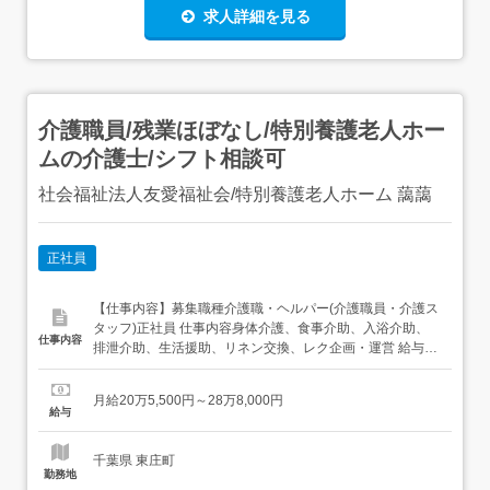
求人詳細を見る
介護職員/残業ほぼなし/特別養護老人ホー
ムの介護士/シフト相談可
社会福祉法人友愛福祉会/特別養護老人ホーム 藹藹
正社員
【仕事内容】募集職種介護職・ヘルパー(介護職員・介護ス
タッフ)正社員 仕事内容身体介護、食事介助、入浴介助、
仕事内容
排泄介助、生活援助、リネン交換、レク企画・運営 給与・
手当<給与>月給205,500〜288,000円<基本給>173,500〜
246,000円<手当>交通費支給:実費(上限あり)交通費支給月
月給20万5,500円～28万8,000円
額:10,000円処遇改善手当:15,000円特定処遇改善手当:...
給与
千葉県 東庄町
勤務地