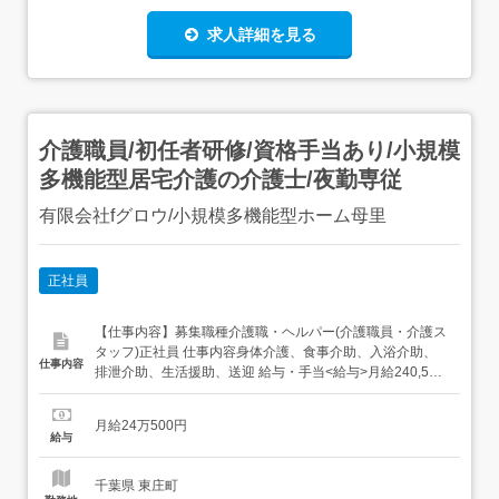
求人詳細を見る
介護職員/初任者研修/資格手当あり/小規模
多機能型居宅介護の介護士/夜勤専従
有限会社fグロウ/小規模多機能型ホーム母里
正社員
【仕事内容】募集職種介護職・ヘルパー(介護職員・介護ス
タッフ)正社員 仕事内容身体介護、食事介助、入浴介助、
仕事内容
排泄介助、生活援助、送迎 給与・手当<給与>月給240,500
円<基本給>225,500円〜<手当>交通費支給:実費(上限あり)
交通費支給月額:20,000円特別手当:10,000円出勤手
月給24万500円
当:5,000円資格手当:10,000〜30,000円夜勤手当:...
給与
千葉県 東庄町