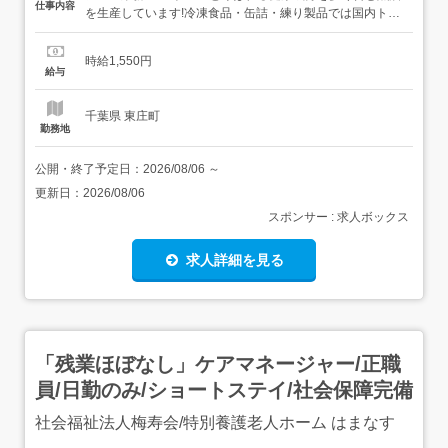
仕事内容
を生産しています!冷凍食品・缶詰・練り製品では国内トッ
プクラスのシェアを誇ります! 未経験の方歓迎! 丁寧な研修
で安心のスタート <具体的には…> プラントのオペレーシ
時給1,550円
ョン業務 医薬品原料を混合している機器の洗浄 機械メンテ
給与
ナンス その他、分析機器の取り扱いあり...
千葉県 東庄町
勤務地
公開・終了予定日：
2026/08/06
～
更新日：
2026/08/06
スポンサー : 求人ボックス
求人詳細を見る
「残業ほぼなし」ケアマネージャー/正職
員/日勤のみ/ショートステイ/社会保障完備
社会福祉法人梅寿会/特別養護老人ホーム はまなす