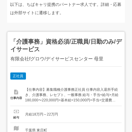
以下は、ちばキャリ提携のパートナー求人です。詳細・応募
は外部サイトに遷移します。
「介護事務」資格必須/正職員/日勤のみ/デ
イサービス
有限会社fグロウ/デイサービスセンター 母里
正社員
【仕事内容】募集職種介護事務正社員 仕事内容入退所手続
き、介護事務、レセプト、一般事務 給与・手当<給与>月給
仕事内容
180,000〜220,000円<基本給>150,000円<手当>交通費支
給:実費(上限あり)交通費支給月額:20,000円特別手
当:30,000〜70,000円資格手当:10,000〜70,000円<賞与>賞
月給18万円～22万円
与あり年2回合計2ヶ月分<昇給>...
給与
千葉県 東庄町