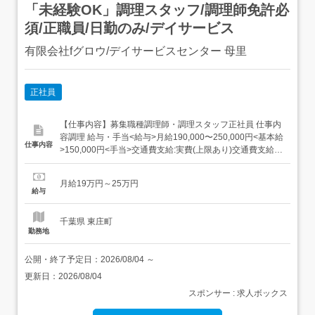
「未経験OK」調理スタッフ/調理師免許必
須/正職員/日勤のみ/デイサービス
有限会社fグロウ/デイサービスセンター 母里
正社員
【仕事内容】募集職種調理師・調理スタッフ正社員 仕事内
容調理 給与・手当<給与>月給190,000〜250,000円<基本給
仕事内容
>150,000円<手当>交通費支給:実費(上限あり)交通費支給月
額:20,000円特別手当:40,000〜100,000円<賞与>賞与あり
年2回合計2ヶ月分過去支給実績・業績連動<昇給>2,000円
月給19万円～25万円
(月あたり) 資格資...
給与
千葉県 東庄町
勤務地
公開・終了予定日：
2026/08/04
～
更新日：
2026/08/04
スポンサー : 求人ボックス