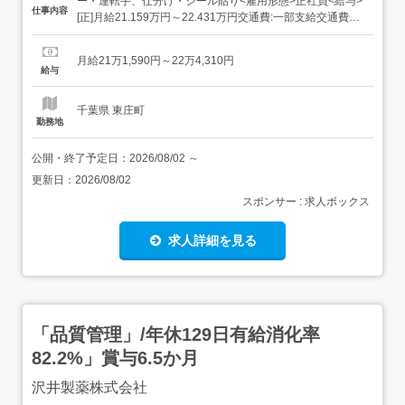
ー・運転手、仕分け・シール貼り<雇用形態>正社員<給与>
仕事内容
[正]月給21.159万円～22.431万円交通費:一部支給交通費
(月上限5万円)昇給年1回賞与年2回(7月/12月 賞与4.5ヶ月実
績)超勤手当(実残業時間に応じ支給)地域手当扶養手当・モ
月給21万1,590円～22万4,310円
デル月収・年収<佐倉市内勤務>30歳/残業25H/扶養家...
給与
千葉県 東庄町
勤務地
公開・終了予定日：
2026/08/02
～
更新日：
2026/08/02
スポンサー : 求人ボックス
求人詳細を見る
「品質管理」/年休129日有給消化率
82.2%」賞与6.5か月
沢井製薬株式会社