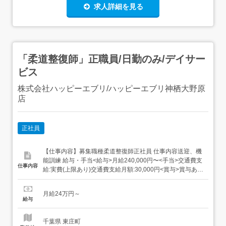
求人詳細を見る
「柔道整復師」正職員/日勤のみ/デイサー
ビス
株式会社ハッピーエブリ/ハッピーエブリ神栖大野原
店
正社員
【仕事内容】募集職種柔道整復師正社員 仕事内容送迎、機
能訓練 給与・手当<給与>月給240,000円〜<手当>交通費支
仕事内容
給:実費(上限あり)交通費支給月額:30,000円<賞与>賞与あり
資格資格必須:柔道整復師、自動車免許 勤務時間日勤専従1
日勤:8:15～17:15(休憩60分) 勤務形態日勤のみ可、シフト
月給24万円～
相談可 休日・休暇有給消化促進、完...
給与
千葉県 東庄町