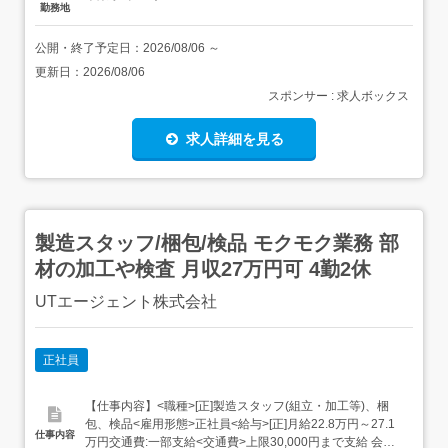
勤務地
公開・終了予定日：
2026/08/06
～
更新日：
2026/08/06
スポンサー : 求人ボックス
求人詳細を見る
製造スタッフ/梱包/検品 モクモク業務 部
材の加工や検査 月収27万円可 4勤2休
UTエージェント株式会社
正社員
【仕事内容】<職種>[正]製造スタッフ(組立・加工等)、梱
包、検品<雇用形態>正社員<給与>[正]月給22.8万円～27.1
仕事内容
万円交通費:一部支給<交通費>上限30,000円まで支給 会社