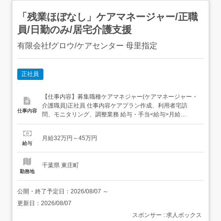
「残業ほぼなし」ケアマネージャー/正職
員/日勤のみ/居宅介護支援
有限会社fグロウ/ケアセンター 母里指定
正社員
【仕事内容】募集職種ケアマネジャー(ケアマネージャー・
介護職員)正社員 仕事内容ケアプラン作成、利用者宅訪
仕事内容
問、モニタリング、調整業務 給与・手当<給与>月給
320,000〜450,000円<基本給>170,000円〜<手当>交通費
支給:実費(上限あり)交通費支給月額:20,000円資格手
月給32万円～45万円
当:50,000〜90,000円特別手当:50,000円出勤手当:5,00...
給与
千葉県 東庄町
勤務地
公開・終了予定日：
2026/08/07
～
更新日：
2026/08/07
スポンサー : 求人ボックス