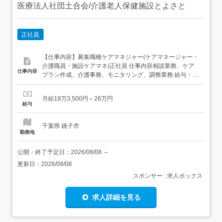
医療法人社団土合会/介護老人保健施設とよさと
正社員
【仕事内容】募集職種ケアマネジャー(ケアマネージャー・
介護職員・施設ケアマネ)正社員 仕事内容相談業務、ケア
仕事内容
プラン作成、介護事務、モニタリング、調整業務 給与・手
当<給与>月給193,500〜260,000円<手当>交通費支給:実費
(上限あり)<賞与>賞与あり年2回合計2ヶ月分 勤務時間日勤
月給19万3,500円～26万円
専従1日勤:8:25～17:30(休憩65分) 勤務形態日勤のみ...
給与
千葉県 銚子市
勤務地
公開・終了予定日：
2026/08/08
～
更新日：
2026/08/08
スポンサー : 求人ボックス
求人詳細を見る