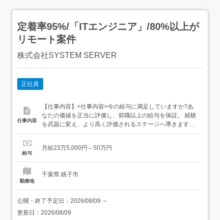
定着率95%/「ITエンジニア」/80%以上が
リモート案件
株式会社SYSTEM SERVER
正社員
【仕事内容】<仕事内容>今の給与に満足していますか?あ
なたの価値を正当に評価し、前職以上の給与を保証。 経験
仕事内容
を武器に変え、より高く評価されるステージへ導きます。
< 主な仕事(プロジェクト例) >1)AI/IoTなど最先端技術の開
発2)大手企業基幹WEBシステム開発3)サーバ設計/構築4)IT
月給23万5,000円～50万円
サポート 「フルリモート」案件も用意しています。 クラウ
給与
ドサービスをはじめとした最先端技...
千葉県 銚子市
勤務地
公開・終了予定日：
2026/08/09
～
更新日：
2026/08/09