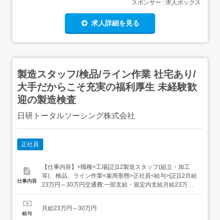
スポンサー : 求人ボックス
求人詳細を見る
製造スタッフ/検品/ライン作業 社宅あり/
大手だからこそ充実の福利厚生 未経験歓
迎の製造検査
日研トータルソーシング株式会社
正社員
【仕事内容】<職種>工場[正]12製造スタッフ(組立・加工
等)、検品、ライン作業<雇用形態>正社員<給与>[正]12月給
仕事内容
23万円～30万円交通費:一部支給・規定内支給月給23万円
～30万円<月収例>月収28万円(月給24万円各種手当)<各種
手当>・残業手当(100%支給)・資格手当・深夜手当・休日
月給23万円～30万円
出勤手当・昇給<入社時の想定年収>年収350万円～...
給与