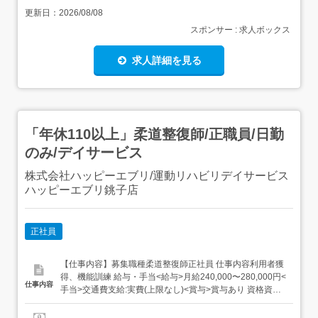
更新日：
2026/08/08
スポンサー : 求人ボックス
求人詳細を見る
「年休110以上」柔道整復師/正職員/日勤
のみ/デイサービス
株式会社ハッピーエブリ/運動リハビリデイサービス
ハッピーエブリ銚子店
正社員
【仕事内容】募集職種柔道整復師正社員 仕事内容利用者獲
得、機能訓練 給与・手当<給与>月給240,000〜280,000円<
仕事内容
手当>交通費支給:実費(上限なし)<賞与>賞与あり 資格資格
必須:柔道整復師 勤務時間日勤専従1日勤:8:30～17:30(休憩
60分) 勤務形態日勤のみ可、シフト相談可 休日・休暇有給