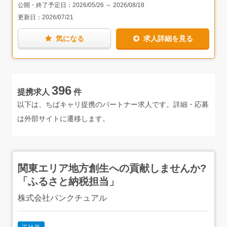
ップ店員をしていた方もいらっしゃるとのことで、中途入
公開・終了予定日：
2026/05/26
～
2026/08/18
社でもまったくハンデを感じずに、馴染んでいただけると
更新日：
2026/07/21
思います。
気になる
求人詳細を見る
学生時代の同じ部活出身の仲間を誘ったり、親子3世代で
働く社員の方もいらっしゃったりと、紹介経由での入社も
多いそうで、特に家族に紹介できるなんて、よっぽど働く
環境を気に入っているんだなぁと思いました。大切な人に
紹介できるというのは、信頼の証でもあると思います。
396
提携求人
件
事務所は2023年に改装。業務スペース・会議スペース・応
接室・お手洗いなど…とても綺麗な社内を見学させていた
以下は、ちばキャリ提携のパートナー求人です。詳細・応募
だきました。また、コインロッカーが完備されているのも
は外部サイトに遷移します。
嬉しいところかとも思います！
関東エリア地方創生への貢献しませんか?
「ふるさと納税担当」
株式会社パンクチュアル