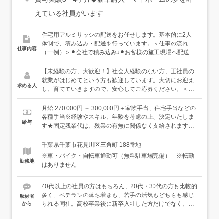
えている社員がいます
住宅用アルミサッシの配送をお任せします。基本的に2人
体制で、積み込み・配送を行っています。＜仕事の流れ
仕事内容
（一例）＞⚫︎会社で積み込み↓⚫︎お客様の施工現場へ配送↓⚫︎
会社に戻り、再度積み込み↓⚫︎お客様の施工現場へ配送↓⚫︎
帰社。翌日の準備をして、退社！・1.3tトラックを使用し
【未経験の方、大歓迎！】社会人経験のない方、正社員の
ます・1日2〜5現場に伺います・営業社員がいるため、配
就業がはじめてという方も歓迎しています。大切にお迎え
求める人
送に専念できます・未経験で入社した20代～40代の社員が
し、育てていきますので、安心してご応募ください。＜必
活躍中！＜キャリアパス＞配送の仕事からスタートして、
須＞・高卒以上・準中型免許（※）をお持ちの方（※）
配送が気に入ればずっと続けていくこともできますし、他
2017年3月12日までに普通免許（MT）を取得した方は、お
月給 270,000円 ～ 300,000円＋家族手当、住宅手当などの
の職種にも興味が出たら、営業や施工管理の仕事にチャレ
持ちの免許で運転することができます。そうでない方は、
各種手当※経験やスキル、年齢を考慮の上、決定いたしま
給与
ンジすることも可能です。実際に社内でジョブチェンジし
入社までに取得いただければOKです。面接の際にもご案内
す★固定残業代は、残業の有無に関係なく支給されます。
た社員も多くいます。キャリアについて今はまだ悩んでい
しますので、まずはお気軽にご相談ください。＜こんな方
実際の平均残業時間は月20時間程度です。＜年収例＞年収
るという方も、まずは配送の仕事から始めてみませんか？
にぴったり＞・体を動かすことが好きな方・車の運転が好
370万円（入社3年目）年収420万円（入社5年目）年に1回
千葉県千葉市花見川区三角町 188番地
きな方・人と話すことが好きな方（気さくな社員が揃って
社長と、上長とは定期的に面談を行い、その時の悩みや頑
※車・バイク・自転車通勤可（無料駐車場完備） ※転勤
います！）
張りを聞きながら評価していく体制があります。
勤務地
はありません
40代以上の社員の方はもちろん、20代・30代の方も比較的
多く、ベテランの落ち着きも、若手の活気もどちらも感じ
取材者
られる同社。高校卒業後に新卒入社した方だけでなく、未
から
経験からの転職組も多く、前職でエンジニアやペットショ