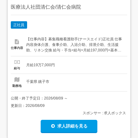
医療法人社団清仁会/清仁会病院
正社員
【仕事内容】募集職種看護助手(ナースエイド)正社員 仕事
内容身体介護、食事介助、入浴介助、排泄介助、生活援
仕事内容
助、リネン交換 給与・手当<給与>月給197,000円<基本給
>166,000円<手当>住宅手当:15,000円交通費支給:実費(上限
あり)交通費支給月額:18,000円職務手当:16,000円夜勤手
月給19万7,000円
当:11,000円/回(月4回位)<賞与>賞与あり...
給与
千葉県 銚子市
勤務地
公開・終了予定日：
2026/08/09
～
更新日：
2026/08/09
スポンサー : 求人ボックス
求人詳細を見る