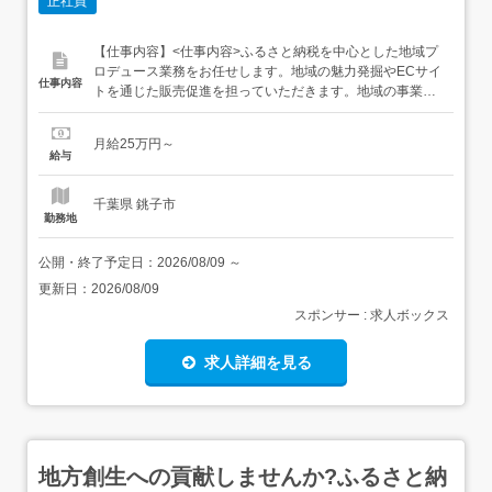
正社員
【仕事内容】<仕事内容>ふるさと納税を中心とした地域プ
ロデュース業務をお任せします。地域の魅力発掘やECサイ
仕事内容
トを通じた販売促進を担っていただきます。地域の事業者
と共に戦略を立て、地域産業を盛り上げる業務です。課題
ヒアリングと販売戦略の設計生産者へのインタビューと魅
月給25万円～
力発掘商品撮影やポータルサイトへの掲載管理受注、在庫
給与
管理レビュー・売上分析・改善提案<雇入れ直後>上記業務
<変更...
千葉県 銚子市
勤務地
公開・終了予定日：
2026/08/09
～
更新日：
2026/08/09
スポンサー : 求人ボックス
求人詳細を見る
地方創生への貢献しませんか?ふるさと納