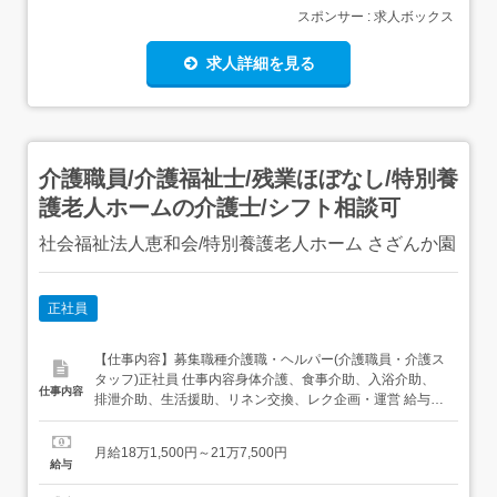
スポンサー : 求人ボックス
求人詳細を見る
介護職員/介護福祉士/残業ほぼなし/特別養
護老人ホームの介護士/シフト相談可
社会福祉法人恵和会/特別養護老人ホーム さざんか園
正社員
【仕事内容】募集職種介護職・ヘルパー(介護職員・介護ス
タッフ)正社員 仕事内容身体介護、食事介助、入浴介助、
仕事内容
排泄介助、生活援助、リネン交換、レク企画・運営 給与・
手当<給与>月給181,500〜217,500円<基本給>164,200〜
200,200円<手当>交通費支給:実費(上限あり)交通費支給月
月給18万1,500円～21万7,500円
額:18,400円業務手当:5,000〜15,000円処遇改善手...
給与