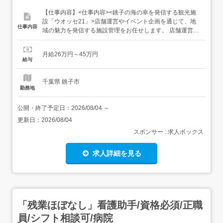
【仕事内容】<仕事内容><銚子の海の幸を発信する観光施
設「ウオッセ21」>店舗運営やイベント企画を通じて、地
仕事内容
域の魅力を発信する施設管理をお任せします。 店舗運営・
接客施設内店舗の運営や観光客へのご案内、売上管理の補
助などを担当します。 イベントの企画お客様の笑顔を生み
月給26万円～45万円
出す催事の企画から運営サポートまでを行います。 環境整
給与
備・事務簡単な事務作業や、施設内の清掃など環境を整え
る業務を...
千葉県 銚子市
勤務地
公開・終了予定日：
2026/08/04
～
更新日：
2026/08/04
スポンサー : 求人ボックス
求人詳細を見る
「残業ほぼなし」看護助手/資格必須/正職
員/シフト相談可/病院