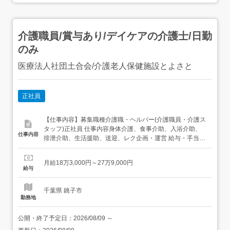
介護職員/賞与あり/デイケアの介護士/日勤
のみ
医療法人社団土合会/介護老人保健施設とよさと
正社員
【仕事内容】募集職種介護職・ヘルパー(介護職員・介護ス
タッフ)正社員 仕事内容身体介護、食事介助、入浴介助、
仕事内容
排泄介助、生活援助、送迎、レク企画・運営 給与・手当<
給与>月給183,000〜279,000円<基本給>164,000〜
209,000円<手当>交通費支給:実費(上限あり)交通費支給月
月給18万3,000円～27万9,000円
額:30,000円処遇改善手当:19,000〜41,000円扶養手当:...
給与
千葉県 銚子市
勤務地
公開・終了予定日：
2026/08/09
～