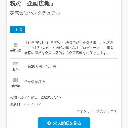
税の「企画広報」
株式会社パンクチュアル
正社員
【仕事内容】<仕事内容>< 地域の魅力を引き出し、地方創
生に貢献! >ふるさと納税の返礼品をプロデュースし、事業
仕事内容
者様の商品を全国へ発信する企画広報をお任せします。 返
礼品の企画・プロデュース生産者さんの想いを深掘りし、
「この商品なら寄付したい」と思ってもらえる企画を一緒
月給26万円～45万円
に創り上げます。 PR・広報クリエイティブ写真撮影・ラ
給与
イティング・デザインなど、クリエイティブな手法で商品
の魅力を発信...
千葉県 銚子市
勤務地
公開・終了予定日：
2026/08/04
～
更新日：
2026/08/04
スポンサー : 求人ボックス
求人詳細を見る