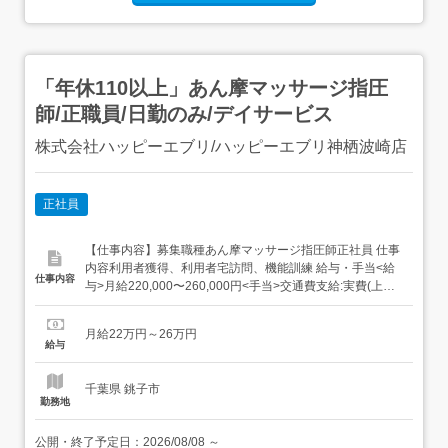
「年休110以上」あん摩マッサージ指圧
師/正職員/日勤のみ/デイサービス
株式会社ハッピーエブリ/ハッピーエブリ神栖波崎店
正社員
【仕事内容】募集職種あん摩マッサージ指圧師正社員 仕事
内容利用者獲得、利用者宅訪問、機能訓練 給与・手当<給
仕事内容
与>月給220,000〜260,000円<手当>交通費支給:実費(上限
なし)<賞与>賞与あり 資格資格必須:あん摩マッサージ指圧
師、自動車免許 勤務時間日勤専従1日勤:8:15～17:15(休憩
月給22万円～26万円
60分) 勤務形態日勤のみ可、シフト相談可 休...
給与
千葉県 銚子市
勤務地
公開・終了予定日：
2026/08/08
～