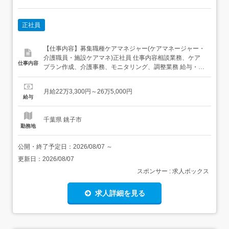
正社員
【仕事内容】募集職種ケアマネジャー(ケアマネージャー・
介護職員・施設ケアマネ)正社員 仕事内容相談業務、ケア
仕事内容
プラン作成、介護事務、モニタリング、調整業務 給与・手
当<給与>月給223,300〜265,000円<手当>交通費支給:実費
(上限あり)<賞与>賞与あり年2回合計4ヶ月分 勤務時間日勤
月給22万3,300円～26万5,000円
専従1日勤:8:30～17:30(休憩60分) 勤務形態残業ほぼ...
給与
千葉県 銚子市
勤務地
公開・終了予定日：
2026/08/07
～
更新日：
2026/08/07
スポンサー : 求人ボックス
求人詳細を見る