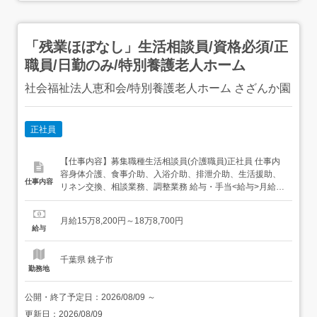
「残業ほぼなし」生活相談員/資格必須/正
職員/日勤のみ/特別養護老人ホーム
社会福祉法人恵和会/特別養護老人ホーム さざんか園
正社員
【仕事内容】募集職種生活相談員(介護職員)正社員 仕事内
容身体介護、食事介助、入浴介助、排泄介助、生活援助、
仕事内容
リネン交換、相談業務、調整業務 給与・手当<給与>月給
158,200〜188,700円<手当>交通費支給:実費(上限あり)交
通費支給月額:23,000円 勤務時間日勤専従1日勤:8:15～
月給15万8,200円～18万8,700円
17:30 勤務形態残業ほぼなし、日勤のみ可、シフト相談可
給与
休...
千葉県 銚子市
勤務地
公開・終了予定日：
2026/08/09
～
更新日：
2026/08/09