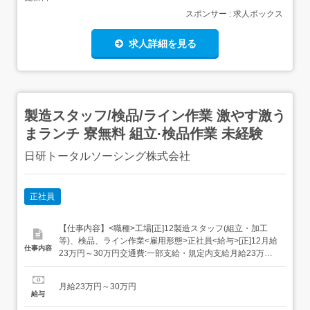
スポンサー : 求人ボックス
求人詳細を見る
製造スタッフ/検品/ライン作業 激やす激う
まランチ 寮無料 組立·検品作業 未経験
日研トータルソーシング株式会社
正社員
【仕事内容】<職種>工場[正]12製造スタッフ(組立・加工
等)、検品、ライン作業<雇用形態>正社員<給与>[正]12月給
仕事内容
23万円～30万円交通費:一部支給・規定内支給月給23万円
～30万円<月収例>月収28万円(月給24万円各種手当)<各種
手当>・残業手当(100%支給)・資格手当・深夜手当・休日
月給23万円～30万円
出勤手当・昇給<入社時の想定年収>年収350万円～...
給与