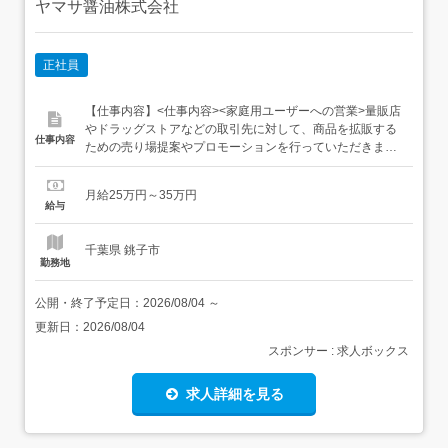
ヤマサ醤油株式会社
正社員
【仕事内容】<仕事内容><家庭用ユーザーへの営業>量販店
やドラッグストアなどの取引先に対して、商品を拡販する
仕事内容
ための売り場提案やプロモーションを行っていただきま
す。<雇入れ直後>家庭用ユーザーの訪問営業提案書作成お
よびプレゼンテーション商品提案に伴う簡単な調理作業・
月給25万円～35万円
社内事務作業など<変更の範囲:会社の定める業務全般><給
給与
与・賞与>月給25万円～35万円 経験、能力等を考慮の
上、...
千葉県 銚子市
勤務地
公開・終了予定日：
2026/08/04
～
更新日：
2026/08/04
スポンサー : 求人ボックス
求人詳細を見る