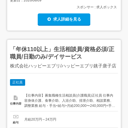
更新日：
2026/08/09
スポンサー : 求人ボックス
求人詳細を見る
「年休110以上」生活相談員/資格必須/正
職員/日勤のみ/デイサービス
株式会社ハッピーエブリ/ハッピーエブリ銚子唐子店
正社員
【仕事内容】募集職種生活相談員(介護職員)正社員 仕事内
容身体介護、食事介助、入浴介助、排泄介助、相談業務、
仕事内容
調整業務 給与・手当<給与>月給200,000〜240,000円<手当
>交通費支給:実費(上限なし)<賞与>賞与あり 勤務時間日勤
専従1日勤:8:30～17:30(休憩60分) 勤務形態日勤のみ可、シ
月給20万円～24万円
フト相談可 休日・休暇有給消化促進、年間休日...
給与