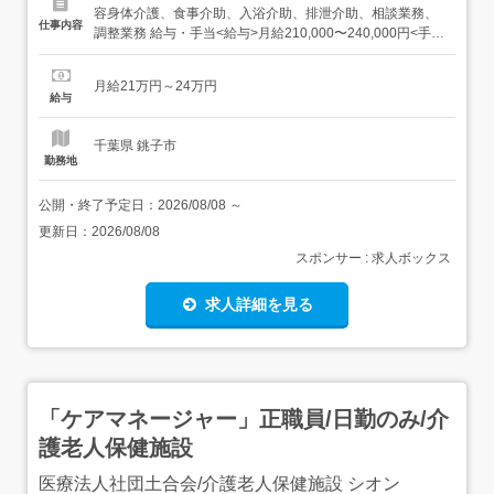
容身体介護、食事介助、入浴介助、排泄介助、相談業務、
仕事内容
調整業務 給与・手当<給与>月給210,000〜240,000円<手当
>交通費支給:実費(上限なし)<賞与>賞与あり 資格資格必須:
自動車免許いずれか資格必須:介護福祉士、介護支援専門員
月給21万円～24万円
(ケアマネジャー)、主任介護支援専門員、社会福祉士、社
給与
会福祉主事任用...
千葉県 銚子市
勤務地
公開・終了予定日：
2026/08/08
～
更新日：
2026/08/08
スポンサー : 求人ボックス
求人詳細を見る
「ケアマネージャー」正職員/日勤のみ/介
護老人保健施設
医療法人社団土合会/介護老人保健施設 シオン