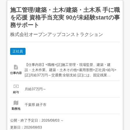
施工管理/建築・土木/建築・土木系 手に職
を応援 資格手当充実 90が未経験startの事
務サポート
株式会社オープンアップコンストラクション
正社員
【仕事内容】<職種>[正]施工管理・現場監督、建築・建
設・土木作業、建築・土木その他<雇用形態>正社員<給与>
仕事内容
[正]月給37万円～交通費:全額支給 [正]には、固定残業
代:49,143円 20時間相当分が含まれます。 上記を超えて残
業をした場合は、別途残業代をお支払いします。 試用期
月給37万円～
間:3ヶ月/正社員/月給37万円月給額に下記の一律手当含むエ
給与
リア職種手当/1万2,...
千葉県 銚子市
勤務地
公開・終了予定日：
2026/08/03
～
更新日：
2026/08/03