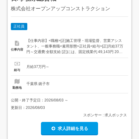
株式会社オープンアップコンストラクション
正社員
【仕事内容】<職種>[正]施工管理・現場監督、営業アシス
タント、一般事務職<雇用形態>正社員<給与>[正]月給37万
仕事内容
円～交通費:全額支給 [正]には、固定残業代:49,143円 20時
間相当分が含まれます。 上記を超えて残業をした場合は、
別途残業代をお支払いします。 試用期間:3ヶ月/正社員/月
月給37万円～
給37万円月給額に下記の一律手当含むエリア職種手当/1万
給与
2,000円～...
千葉県 銚子市
勤務地
公開・終了予定日：
2026/08/03
～
更新日：
2026/08/03
スポンサー : 求人ボックス
求人詳細を見る