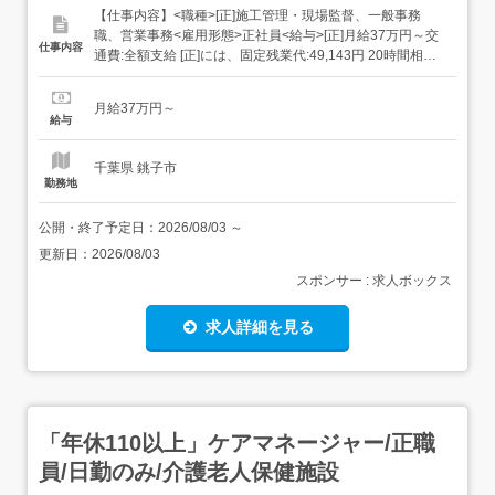
【仕事内容】<職種>[正]施工管理・現場監督、一般事務
職、営業事務<雇用形態>正社員<給与>[正]月給37万円～交
仕事内容
通費:全額支給 [正]には、固定残業代:49,143円 20時間相当
分が含まれます。 上記を超えて残業をした場合は、別途残
業代をお支払いします。 試用期間:3ヶ月/正社員/月給37万
月給37万円～
円月給額に下記の一律手当含むエリア職種手当/1万2,000円
給与
～3万円...
千葉県 銚子市
勤務地
公開・終了予定日：
2026/08/03
～
更新日：
2026/08/03
スポンサー : 求人ボックス
求人詳細を見る
「年休110以上」ケアマネージャー/正職
員/日勤のみ/介護老人保健施設