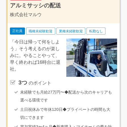
アルミサッシの配送
株式会社マルウ
正社員
職種未経験歓迎
業種未経験歓迎
転勤なし
「今日は帰って何をしよ
う」そう考えるのが楽し
みに。やることやって、
早く終われば16時台に退
社。
3つ
のポイント
未経験でも月給27万円〜◆配送から次のキャリアも
選べる環境です
土日祝休みで年休120日◆プライベートの時間も大
切にできます
賞与実績3〜4ヶ月◆新車購入・マイホームの夢を叶