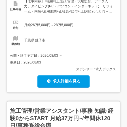
【仕事内容】<職種>[正]施工管理・現場監督、データ入
力、タイピング(PC・パソコン・インターネット)、リフォ
仕事内容
ーム・内装<雇用形態>正社員<給与>[正]月給26.5万円～
28.5万円交通費:全額支給 試用期間3ヶ月(雇用形態は本採用
時と同条件/給与は下記参照) 固定残業超過分は別途支給1ヵ
月給26万5,000円～28万5,000円
月目(給与が異なる)2～3ヵ月目東京1ヵ月目:月給23.9万円
給与
～2～3ヶ...
千葉県 銚子市
勤務地
公開・終了予定日：
2026/08/03
～
更新日：
2026/08/03
スポンサー : 求人ボックス
求人詳細を見る
施工管理/営業アシスタント/事務 知識·経
験0からSTART 月給37万円~/年間休120
日/事務系総合職