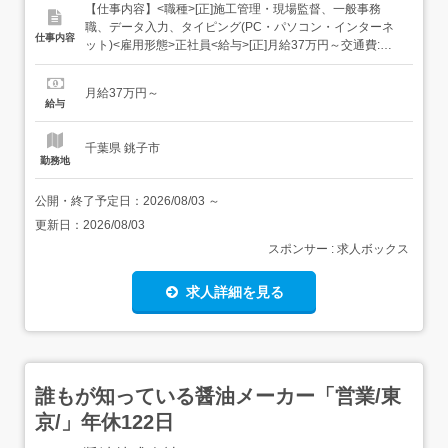
【仕事内容】<職種>[正]施工管理・現場監督、一般事務
職、データ入力、タイピング(PC・パソコン・インターネ
仕事内容
ット)<雇用形態>正社員<給与>[正]月給37万円～交通費:全
額支給 [正]には、固定残業代:49,143円 20時間相当分が含
まれます。 上記を超えて残業をした場合は、別途残業代を
月給37万円～
お支払いします。 試用期間:3ヶ月/正社員/月給37万円月給
給与
額に下記の一律手当...
千葉県 銚子市
勤務地
公開・終了予定日：
2026/08/03
～
更新日：
2026/08/03
スポンサー : 求人ボックス
求人詳細を見る
誰もが知っている醤油メーカー「営業/東
京/」年休122日