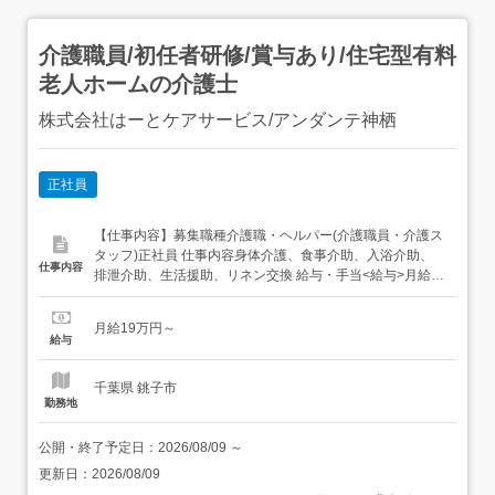
介護職員/初任者研修/賞与あり/住宅型有料
老人ホームの介護士
株式会社はーとケアサービス/アンダンテ神栖
正社員
【仕事内容】募集職種介護職・ヘルパー(介護職員・介護ス
タッフ)正社員 仕事内容身体介護、食事介助、入浴介助、
仕事内容
排泄介助、生活援助、リネン交換 給与・手当<給与>月給
190,000円〜<手当>交通費支給:実費(上限あり)資格手当:初
任者研修(旧ヘルパー2級)10,000円、介護福祉士25,000円<
月給19万円～
賞与>賞与あり年2回 資格資格必須:初任者研修(旧ヘルパー
給与
2級)...
千葉県 銚子市
勤務地
公開・終了予定日：
2026/08/09
～
更新日：
2026/08/09