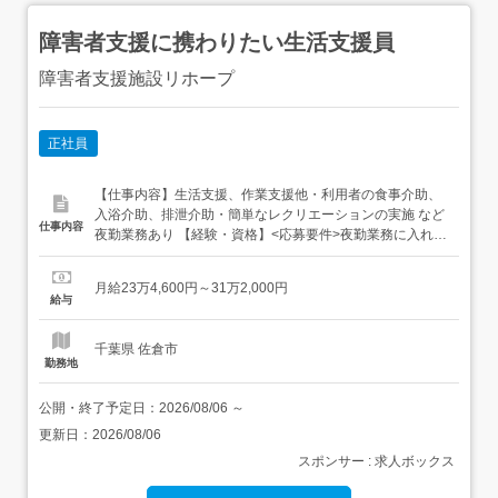
障害者支援に携わりたい生活支援員
障害者支援施設リホープ
正社員
【仕事内容】生活支援、作業支援他・利用者の食事介助、
入浴介助、排泄介助・簡単なレクリエーションの実施 など
仕事内容
夜勤業務あり 【経験・資格】<応募要件>夜勤業務に入れる
方 資格所持者なお歓迎<歓迎要件>夜勤業務に入れる方運転
免許所持者 資格所持者なお歓迎 【給与】月給 234,600円
月給23万4,600円～31万2,000円
〜 312,000円<給与の備考>月給234,600～312,000円基本
給与
給177,500...
千葉県 佐倉市
勤務地
公開・終了予定日：
2026/08/06
～
更新日：
2026/08/06
スポンサー : 求人ボックス