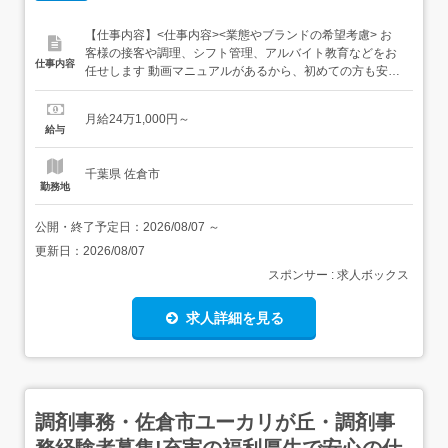
【仕事内容】<仕事内容><業態やブランドの希望考慮> お
客様の接客や調理、シフト管理、アルバイト教育などをお
仕事内容
任せします 動画マニュアルがあるから、初めての方も安心
接客対応調理業務面接・採用・教育シフト作成売上・発注
管理など Point1カフェ、ベーカリー、ラーメン、そば など
月給24万1,000円～
幅広い業態にチャレンジ! Point2店舗運営に関する業務をお
給与
任せするからマネジメントスキルも成長...
千葉県 佐倉市
勤務地
公開・終了予定日：
2026/08/07
～
更新日：
2026/08/07
スポンサー : 求人ボックス
求人詳細を見る
調剤事務・佐倉市ユーカリが丘・調剤事
務経験者募集!充実の福利厚生で安心の仕