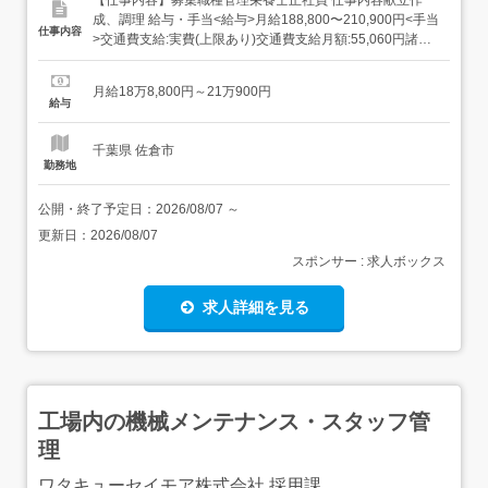
成、調理 給与・手当<給与>月給188,800〜210,900円<手当
仕事内容
>交通費支給:実費(上限あり)交通費支給月額:55,060円諸手
当:給与に含む<賞与>賞与あり年2回合計3.4ヶ月分 勤務時
間日勤専従1日勤:8:00～17:00(休憩60分)2日勤:9:00～
月給18万8,800円～21万900円
18:00(休憩60分) 勤務形態残...
給与
千葉県 佐倉市
勤務地
公開・終了予定日：
2026/08/07
～
更新日：
2026/08/07
スポンサー : 求人ボックス
求人詳細を見る
工場内の機械メンテナンス・スタッフ管
理
ワタキューセイモア株式会社 採用課