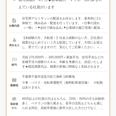
えている社員がいます
住宅用アルミサッシの配送をお任せします。基本的に2人
体制で、積み込み・配送を行っています。＜仕事の流れ
仕事内容
（一例）＞⚫︎会社で積み込み↓⚫︎お客様の施工現場へ配送↓⚫︎
会社に戻り、再度積み込み↓⚫︎お客様の施工現場へ配送↓⚫︎
帰社。翌日の準備をして、退社！・1.3tトラックを使用し
【未経験の方、大歓迎！】社会人経験のない方、正社員の
ます・1日2〜5現場に伺います・営業社員がいるため、配
就業がはじめてという方も歓迎しています。大切にお迎え
求める人
送に専念できます・未経験で入社した20代～40代の社員が
し、育てていきますので、安心してご応募ください。＜必
活躍中！＜キャリアパス＞配送の仕事からスタートして、
須＞・高卒以上・準中型免許（※）をお持ちの方（※）
配送が気に入ればずっと続けていくこともできますし、他
2017年3月12日までに普通免許（MT）を取得した方は、お
月給 270,000円 ～ 300,000円＋家族手当、住宅手当などの
の職種にも興味が出たら、営業や施工管理の仕事にチャレ
持ちの免許で運転することができます。そうでない方は、
各種手当※経験やスキル、年齢を考慮の上、決定いたしま
給与
ンジすることも可能です。実際に社内でジョブチェンジし
入社までに取得いただければOKです。面接の際にもご案内
す★固定残業代は、残業の有無に関係なく支給されます。
た社員も多くいます。キャリアについて今はまだ悩んでい
しますので、まずはお気軽にご相談ください。＜こんな方
実際の平均残業時間は月20時間程度です。＜年収例＞年収
るという方も、まずは配送の仕事から始めてみませんか？
にぴったり＞・体を動かすことが好きな方・車の運転が好
370万円（入社3年目）年収420万円（入社5年目）年に1回
千葉県千葉市花見川区三角町 188番地
きな方・人と話すことが好きな方（気さくな社員が揃って
社長と、上長とは定期的に面談を行い、その時の悩みや頑
※車・バイク・自転車通勤可（無料駐車場完備） ※転勤
います！）
張りを聞きながら評価していく体制があります。
勤務地
はありません
40代以上の社員の方はもちろん、20代・30代の方も比較的
多く、ベテランの落ち着きも、若手の活気もどちらも感じ
取材者
られる同社。高校卒業後に新卒入社した方だけでなく、未
から
経験からの転職組も多く、前職でエンジニアやペットショ