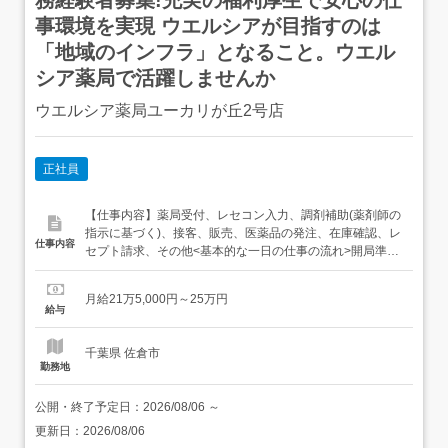
事環境を実現 ウエルシアが目指すのは
「地域のインフラ」となること。ウエル
シア薬局で活躍しませんか
ウエルシア薬局ユーカリが丘2号店
正社員
【仕事内容】薬局受付、レセコン入力、調剤補助(薬剤師の
指示に基づく)、接客、販売、医薬品の発注、在庫確認、レ
仕事内容
セプト請求、その他<基本的な一日の仕事の流れ>開局準備
(機器立ち上げ、クリンリネス)→処方せん受付・入力・調
剤補助→発注作業→閉局作業(在庫・売上確認等)随時:OTC
月給21万5,000円～25万円
接客、レセプト請求、処方箋再チェック等<勤務区分>ナシ
給与
ョナル職・リージョナル職・エリア職より選択 「ナシ...
千葉県 佐倉市
勤務地
公開・終了予定日：
2026/08/06
～
更新日：
2026/08/06