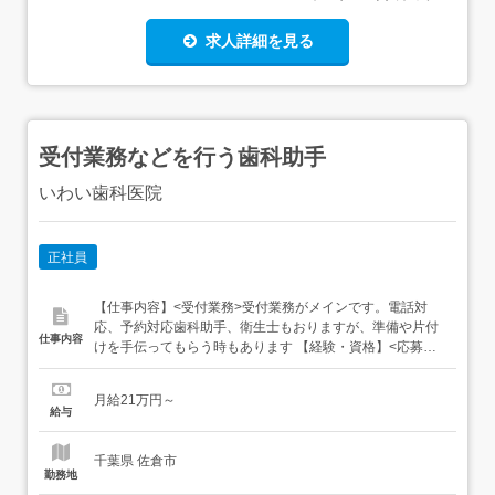
求人詳細を見る
受付業務などを行う歯科助手
いわい歯科医院
正社員
【仕事内容】<受付業務>受付業務がメインです。電話対
応、予約対応歯科助手、衛生士もおりますが、準備や片付
仕事内容
けを手伝ってもらう時もあります 【経験・資格】<応募要
件>無資格可未経験、ブランクのある方も安心して働けま
す。 【給与】月給 210,000円 〜 <給与の備考>能力、経験
月給21万円～
など考慮させていただきます。能力は、技能だけでなく、
給与
患者さんとの会話も能力だと考えているので、コミュニケ
ーシ...
千葉県 佐倉市
勤務地