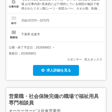
場 お仕事内容<具体的には?>契約している病院や施設で使
仕事内容
用されたリネン類(シーツ・布団カバー、タオル類、私物洗
濯など)や医師や看護師が使用した白衣類の洗濯の仕上げ、
たたみ等の軽作業を担当して頂きます。教育・指導体制も
月給19万円～20万円
充実していますので、どなたでも安心して勤務を始められ
給与
ます!決められた時間の中で、チームで協力しながらその日
の目標通...
千葉県 佐倉市
勤務地
公開・終了予定日：
2026/08/01
～
更新日：
2026/08/01
スポンサー : 求人ボックス
求人詳細を見る
営業職・社会保険完備の職場で福祉用具
専門相談員
オーケーサービス佐倉営業所