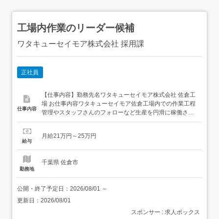
工場内作業のリーダー候補
ワタキューセイモア株式会社 採用課
正社員
【仕事内容】勤務先名ワタキューセイモア株式会社 佐倉工
場 お仕事内容ワタキューセイモア佐倉工場内での作業工程
仕事内容
管理やスタッフさんのフォローなど生産を円滑に稼働させ
る為の管理業務を行って頂きます。<具体的には>・スタッ
フ管理・現場フォロー・機械のメンテナンス・生産管理そ
月給21万円～25万円
の他、社有車で近隣まで所用で出かけることもございま
給与
す。<入社後のイメージ>入社後すぐにリーダー業務をお任
せ...
千葉県 佐倉市
勤務地
公開・終了予定日：
2026/08/01
～
更新日：
2026/08/01
スポンサー : 求人ボックス