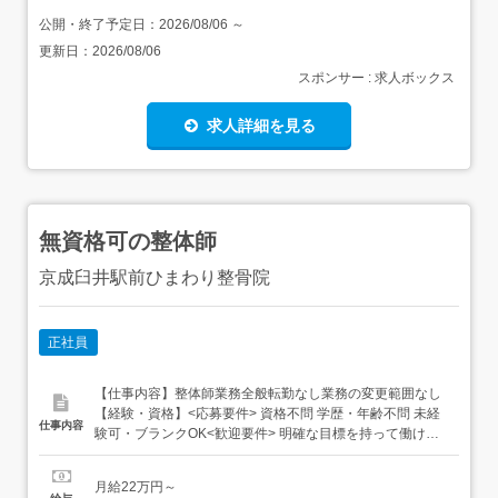
公開・終了予定日：
2026/08/06
～
更新日：
2026/08/06
スポンサー : 求人ボックス
求人詳細を見る
無資格可の整体師
京成臼井駅前ひまわり整骨院
正社員
【仕事内容】整体師業務全般転勤なし業務の変更範囲なし
【経験・資格】<応募要件> 資格不問 学歴・年齢不問 未経
仕事内容
験可・ブランクOK<歓迎要件> 明確な目標を持って働ける
人 素直・正直な人 【給与】月給 220,000円 〜 <給与の備
考>新卒基本給 168,000円～その他手当 20,000円固定残業
月給22万円～
代 32,000円(20時間分、超過分は法定通り支給) 通勤...