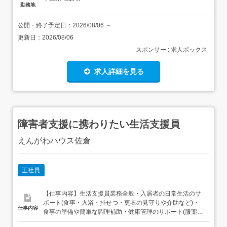
勤務地
公開・終了予定日：
2026/08/06
～
更新日：
2026/08/06
スポンサー : 求人ボックス
求人詳細を見る
障害者支援に携わりたい生活支援員
えんがわハウス佐倉
正社員
【仕事内容】生活支援員業務全般・入居者の日常生活のサ
ポート(食事・入浴・排せつ・更衣の見守りや介助など)・
仕事内容
食事の準備や簡単な調理補助・健康管理のサポート(服薬確
認、受診同行など)・生活リズムの整備、就寝・起床の支