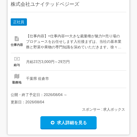
株式会社ユナイテッドベジーズ
正社員
【仕事内容】<仕事内容><大きな裁量権が魅力!>売り場の
プロデュースをお任せします入社後まずは、当社の基本業
仕事内容
務と野菜や果物の専門知識を深めていただきます。徐々に
運営・管理業務に携わっていただき、将来的には店長とし
て店舗全体の運営をお任せします。<具体的な仕事内容>・
月給23万3,000円～29万円
接客販売・発注、商品加工・陳列、レイアウト決定・数値
給与
管理・従業員のマネジメント など<雇入れ直後>上記業務 ...
千葉県 佐倉市
勤務地
公開・終了予定日：
2026/08/04
～
更新日：
2026/08/04
スポンサー : 求人ボックス
求人詳細を見る