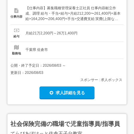
【仕事内容】募集職種管理栄養士正社員 仕事内容献立作
成、調理 給与・手当<給与>月給212,200〜261,400円<基本
仕事内容
給>164,200〜206,400円<手当>交通費支給:実費(上限なし)
資格手当:20,000円調整手当:5,000〜12,000円その他手
当:23,000円扶養手当:配偶者:8,000円 第1子:2,500円 第2
月給21万2,200円～26万1,400円
子:1,500円交通費...
給与
千葉県 佐倉市
勤務地
公開・終了予定日：
2026/08/03
～
更新日：
2026/08/03
スポンサー : 求人ボックス
求人詳細を見る
社会保険完備の職場で児童指導員/指導員
てらぴあぽけっと佐倉王子台教室