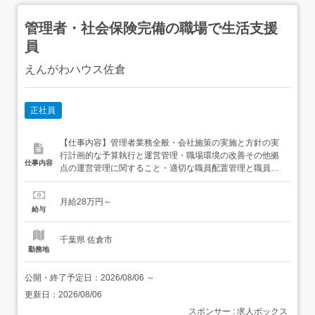
管理者・社会保険完備の職場で生活支援
員
えんがわハウス佐倉
正社員
【仕事内容】管理者業務全般・会社施策の実施と方針の実
行計画的な予算執行と運営管理・職場環境の改善その他拠
仕事内容
点の運営管理に関すること・適切な職員配置管理と職員の
定着化・職員の採用・勤怠管理・育成行事・地域交流等の
実施・従業者の勤務・評価等の管理関係機関との連携・虐
月給28万円～
待防止や人権擁護に関する職員教育事業報告書等行政への
給与
提出・利用者の健康管理(健康診断等)・関係法令の遵守介
護給付費及び訓練...
千葉県 佐倉市
勤務地
公開・終了予定日：
2026/08/06
～
更新日：
2026/08/06
スポンサー : 求人ボックス