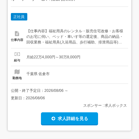
正社員
【仕事内容】福祉用具のレンタル・販売住宅改修・お客様
のお宅に伺い、ベッド・車いす等の選定後、商品の納品・
仕事内容
回収業務・福祉用具(入浴用品、歩行補助、排泄用品等)の
販売・廊下、玄関などへの手すり設置や段差解消のご提案
従事すべき業務の変更範囲:会社の定める業務転勤の可能性
月給22万4,000円～30万8,000円
あり 佐倉市、船橋市の各営業所のいずれか 【経験・資格】
給与
<応募要件>福祉用具専門相談員(必須)普通自動車運転免許
(AT...
千葉県 佐倉市
勤務地
公開・終了予定日：
2026/08/06
～
更新日：
2026/08/06
スポンサー : 求人ボックス
求人詳細を見る