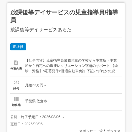
放課後等デイサービスの児童指導員/指導
員
放課後等デイサービスあらた
正社員
【仕事内容】児童指導員業務児童の学校から事業所・事業
所から自宅への送迎レクリエーション宿題のサポート 【経
仕事内容
験・資格】<応募要件>普通自動車免許 下記いずれかの資
格・経験をお持ちの方 ・社会福祉士 ・保育士 ・教員免許
・児童支援施設での勤務2年以上の方 ブランク・年齢不問<
月給23万円～
歓迎要件>子供が好きな方 人助けが好きな方 【給与】月給
給与
230,000円 〜 <給与の備考>...
千葉県 佐倉市
勤務地
公開・終了予定日：
2026/08/06
～
更新日：
2026/08/06
スポンサー : 求人ボックス