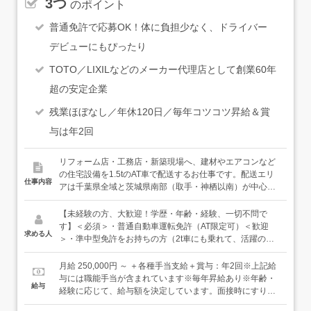
3つ
のポイント
普通免許で応募OK！体に負担少なく、ドライバー
デビューにもぴったり
TOTO／LIXILなどのメーカー代理店として創業60年
超の安定企業
残業ほぼなし／年休120日／毎年コツコツ昇給＆賞
与は年2回
リフォーム店・工務店・新築現場へ、建材やエアコンなど
の住宅設備を1.5tのAT車で配送するお仕事です。配送エリ
仕事内容
アは千葉県全域と茨城県南部（取手・神栖以南）が中心。
複雑な道はあまりないので、未経験の方でも安心です。
【具体的には…】・建材や設備の積み込み・現場や工務店
【未経験の方、大歓迎！学歴・年齢・経験、一切不問で
への配送・現場での荷下ろし場所の確認★重量物・大型品
す】＜必須＞・普通自動車運転免許（AT限定可）＜歓迎
求める人
の積み込みは安全に考慮して2人で対応します。★職人さ
＞・準中型免許をお持ちの方（2t車にも乗れて、活躍の幅
んの作業時間（〜17時頃）に合わせて配送するため、残業
が広がります！）・ドライバー経験・配送経験のある方
はほぼありません。夜間配送・宿泊を伴う配送も一切あり
（業界不問）・建築業界での就業経験がある方★どれも
月給 250,000円 ～ ＋各種手当支給＋賞与：年2回※上記給
ません。遠方（勝浦・館山・銚子方面など）への配送も、
「あれば活かせる」経験や免許ですので、なくても大丈夫
与には職能手当が含まれています※毎年昇給あり※年齢・
給与
すべて日帰りです。【入社後は…】最初は必ず、先輩と2
です。＜こんな方に向いています＞・車の運転が好きな
経験に応じて、給与額を決定しています。面接時にすり合
人体制でスタートします。配送ルート、お客様、建材の扱
方・体を動かすことが好きな方・人と助け合って働くこと
わせましょう