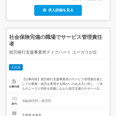
求人詳細を見る
社会保険完備の職場でサービス管理責任
者
就労移行支援事業所テイクハート ユーカリが丘
正社員
【仕事内容】就労移行支援事業所のサービス管理責任者と
しての業務・就労を希望する障がいのある方に対し、ご本
仕事内容
人のニーズと特性を把握しながら就労支援のサポート計画
の立案等をおこなう・個別支援計画書を作成し、自立生活
に必要な課題を本人に提示し、一般就労までのプロセスを
月給28万円～35万円
本人とともに具体的に設定・様々な福祉サービスや関係機
給与
関の利用アドバイス、地域行政・医療機関との連携等 近隣
事業所へ転勤の可能性あり...
千葉県 佐倉市