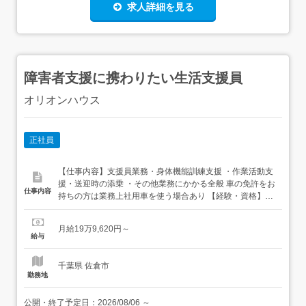
求人詳細を見る
障害者支援に携わりたい生活支援員
オリオンハウス
正社員
【仕事内容】支援員業務・身体機能訓練支援 ・作業活動支
援・送迎時の添乗 ・その他業務にかかる全般 車の免許をお
仕事内容
持ちの方は業務上社用車を使う場合あり 【経験・資格】<
応募要件>下記いずれかの資格必須・介護職員初任者研修
(旧ヘルパー2級)・社会福祉士・介護福祉士専修学校卒業以
月給19万9,620円～
上年齢不問<歓迎要件>普通自動車運転免許あればなお可
給与
(AT限定可)経験あればなお可 【給与】月給 ...
千葉県 佐倉市
勤務地
公開・終了予定日：
2026/08/06
～