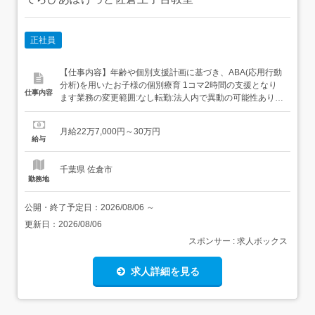
正社員
【仕事内容】年齢や個別支援計画に基づき、ABA(応用行動
分析)を用いたお子様の個別療育 1コマ2時間の支援となり
仕事内容
ます業務の変更範囲:なし転勤:法人内で異動の可能性あり
【経験・資格】<応募要件>自動車運転免許ブランク可経験
不問<歓迎要件>児童指導員の資格要件を満たす方 【給与】
月給22万7,000円～30万円
月給 227,000円 〜 300,000円<給与の備考>給与内訳・基本
給与
給 155,000円～...
千葉県 佐倉市
勤務地
公開・終了予定日：
2026/08/06
～
更新日：
2026/08/06
スポンサー : 求人ボックス
求人詳細を見る