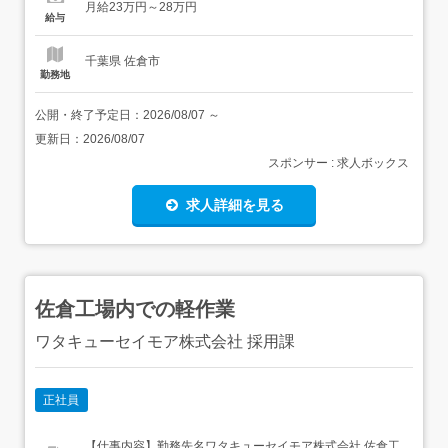
月給23万円～28万円
続き郵便物管理問い合わせ対応 人事業務入退社の管理採用
給与
に関する各種業務 その他、下記業務もお任せしま...
千葉県 佐倉市
勤務地
公開・終了予定日：
2026/08/07
～
更新日：
2026/08/07
スポンサー : 求人ボックス
求人詳細を見る
佐倉工場内での軽作業
ワタキューセイモア株式会社 採用課
正社員
【仕事内容】勤務先名ワタキューセイモア株式会社 佐倉工