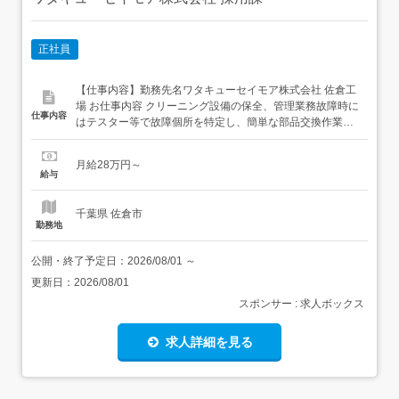
正社員
【仕事内容】勤務先名ワタキューセイモア株式会社 佐倉工
場 お仕事内容 クリーニング設備の保全、管理業務故障時に
仕事内容
はテスター等で故障個所を特定し、簡単な部品交換作業を
行います。重故障の場合は機械メーカー対処の段取りを行
い、修理完了まで機械メーカーのサポート業務を行いま
月給28万円～
す。それ以外の業務では適正な工場稼働が行われるよう設
給与
備の点検や調整、事前のメンテナンスを行って頂きます。
<機械いじりが...
千葉県 佐倉市
勤務地
公開・終了予定日：
2026/08/01
～
更新日：
2026/08/01
スポンサー : 求人ボックス
求人詳細を見る