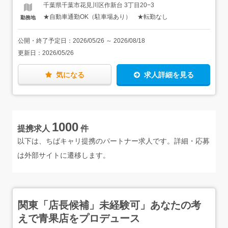
い方を、現場で一つずつ覚えていきましょう。「何ヶ月で
にやりがいを感じる方★顧客対応は他の社内スタッフが行
千葉県千葉市花見川区作新台 3丁目20−3
一人立ち」という決まりはありません。あなたのペースに
うため、口下手でも問題ありません！
★自動車通勤OK（駐車場あり） ★転勤なし
勤務地
合わせて、徐々に慣れていけば大丈夫です。
公開・終了予定日：
2026/05/26
～
2026/08/18
更新日：
2026/05/26
気になる
求人詳細を見る
1000
提携求人
件
以下は、ちばキャリ提携のパートナー求人です。詳細・応募
は外部サイトに遷移します。
関東「店長候補」未経験可」あなたの考
えで青果店をプロデュース