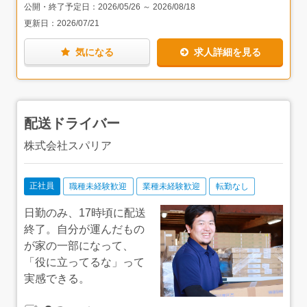
ップ店員をしていた方もいらっしゃるとのことで、中途入
公開・終了予定日：
2026/05/26
～
2026/08/18
社でもまったくハンデを感じずに、馴染んでいただけると
更新日：
2026/07/21
思います。
気になる
求人詳細を見る
学生時代の同じ部活出身の仲間を誘ったり、親子3世代で
働く社員の方もいらっしゃったりと、紹介経由での入社も
多いそうで、特に家族に紹介できるなんて、よっぽど働く
環境を気に入っているんだなぁと思いました。大切な人に
紹介できるというのは、信頼の証でもあると思います。
配送ドライバー
事務所は2023年に改装。業務スペース・会議スペース・応
接室・お手洗いなど…とても綺麗な社内を見学させていた
株式会社スパリア
だきました。また、コインロッカーが完備されているのも
嬉しいところかとも思います！
正社員
職種未経験歓迎
業種未経験歓迎
転勤なし
日勤のみ、17時頃に配送
終了。自分が運んだもの
が家の一部になって、
「役に立ってるな」って
実感できる。