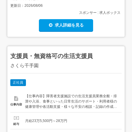
更新日：
2026/08/06
スポンサー : 求人ボックス
求人詳細を見る
支援員・無資格可の生活支援員
さくら千手園
正社員
【仕事内容】障害者支援施設での生活支援員業務全般・排
泄や入浴、食事といった日常生活のサポート・利用者様の
仕事内容
健康管理や各活動支援・様々な不安の相談・記録の作成や
ご家族との連絡調整 など 車はワゴン車を使用業務範囲の変
更なし就業場所の変更なし 【経験・資格】<応募要件>普通
月給23万5,500円～28万円
自動車運転免許必須(AT限定可)未経験・ブランク可<歓迎要
給与
件>社会福祉士、介護福祉士、精神保健福祉士、保育士...