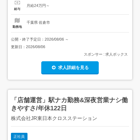
援・掃除・洗濯などの家事支援・記録の作成や報告 【経
月給24万円～
験・資格】<応募要件>無資格可18歳以上の方(深夜業務が
給与
あるため)<歓迎要件><歓迎>・福祉事業での介護の実務経
験...
千葉県 佐倉市
勤務地
公開・終了予定日：
2026/08/06
～
更新日：
2026/08/06
スポンサー : 求人ボックス
求人詳細を見る
「店舗運営」駅ナカ勤務&深夜営業ナシ働
きやすさ/年休122日
株式会社JR東日本クロスステーション
正社員