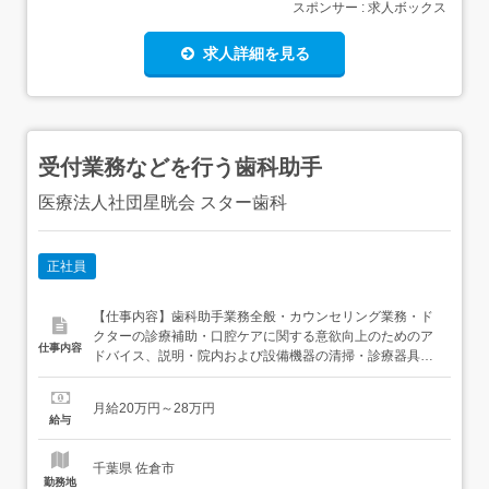
スポンサー : 求人ボックス
求人詳細を見る
受付業務などを行う歯科助手
医療法人社団星晄会 スター歯科
正社員
【仕事内容】歯科助手業務全般・カウンセリング業務・ド
クターの診療補助・口腔ケアに関する意欲向上のためのア
仕事内容
ドバイス、説明・院内および設備機器の清掃・診療器具の
洗浄 【経験・資格】<応募要件>無資格・未経験可・新卒可
【給与】月給 200,000円 〜 280,000円<給与の備考>給与の
月給20万円～28万円
内訳月給200,000円 ・基本給 194,500円～・固定残業
給与
代:5,500円(3時間相当...
千葉県 佐倉市
勤務地