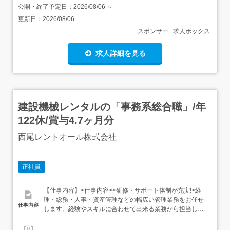
公開・終了予定日：
2026/08/06
～
更新日：
2026/08/06
スポンサー : 求人ボックス
求人詳細を見る
建設機械レンタルの「事務系総合職」/年
122休/賞与4.7ヶ月分
西尾レントオール株式会社
正社員
【仕事内容】<仕事内容><研修・サポート体制が充実!>経
理・総務・人事・資産管理などの幅広い管理業務をお任せ
仕事内容
します。経験やスキルに合わせて出来る業務から担当しま
す。 経理業務伝票処理請求管理・支払い決算事業計画の策
定 総務業務各種稟議書や申請書の処理備品管理新車購入手