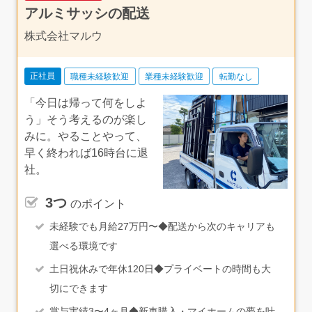
アルミサッシの配送
株式会社マルウ
正社員
職種未経験歓迎
業種未経験歓迎
転勤なし
「今日は帰って何をしよ
う」そう考えるのが楽し
みに。やることやって、
早く終われば16時台に退
社。
3つ
のポイント
未経験でも月給27万円〜◆配送から次のキャリアも
選べる環境です
土日祝休みで年休120日◆プライベートの時間も大
切にできます
賞与実績3〜4ヶ月◆新車購入・マイホームの夢を叶