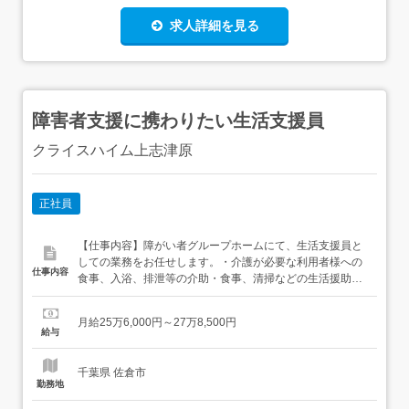
求人詳細を見る
障害者支援に携わりたい生活支援員
クライスハイム上志津原
正社員
【仕事内容】障がい者グループホームにて、生活支援員と
しての業務をお任せします。・介護が必要な利用者様への
仕事内容
食事、入浴、排泄等の介助・食事、清掃などの生活援助・
通院、買い物同行・利用者様からの相談対応・服薬、金銭
管理のサポート・支援内容の記録・関係機関とのやり取
月給25万6,000円～27万8,500円
り・支援員会議への参加 など 食事は毎食分の材料とレシピ
給与
が届くため、献立を考える必要はありません。 【経験・資
格】<応募要...
千葉県 佐倉市
勤務地