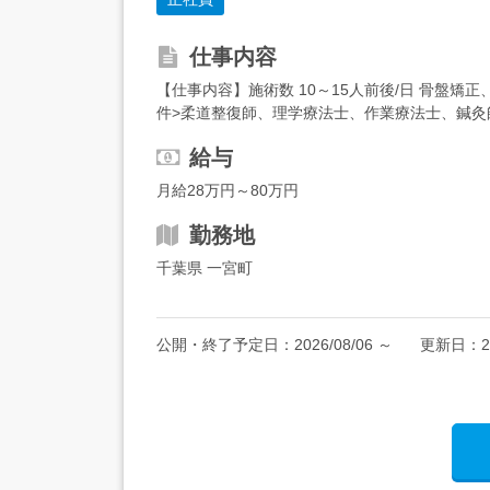
仕事内容
【仕事内容】施術数 10～15人前後/日 骨盤
件>柔道整復師、理学療法士、作業療法士、鍼
い方も大歓迎です!経験は問いません。<歓迎要件>
給与
月給28万円～80万円
勤務地
千葉県 一宮町
公開・終了予定日：
2026/08/06
～
更新日：
2