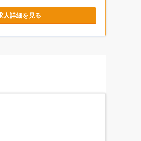
求人詳細を見る
景がありました。それと同時に、生コンの仕事は
がいのある仕事だと改めて実感しました。