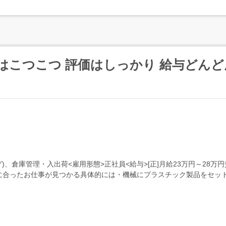
業はこつこつ 評価はしっかり 給与どんど
グ)、倉庫管理・入出荷<雇用形態>正社員<給与>[正]月給23万円～28万
に合ったお仕事が見つかる具体的には・機械にプラスチック製品をセッ