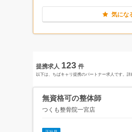
方にとっても大きな安心感につながっているそ
気にな
会社全体に流れる明るく、笑顔の多い雰囲気が
とても奥が深く（「奥が深い」の一言では到底
新しい仕事にチャレンジがしたい方、腰を据え
123
提携求人
件
以下は、ちばキャリ提携のパートナー求人です。詳
無資格可の整体師
つくも整骨院一宮店
正社員