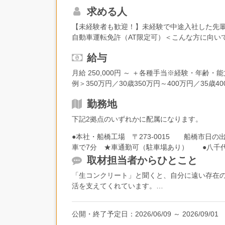
ンプルを採取して器具や機器で測定）・試験デ
求める人
どの使い方、試験の流れなども基本から教えま
は、基本的に近場です（生コンは固まってしま
【未経験者も歓迎！】未経験で中途入社した先
ある1日の流れ＞・7:30 朝礼その日の各自の
自動車運転免許（AT限定可）＜こんな方に向い
しているので、一人で抱え込まない・困らない体制
機応変に対応するのが得意な方・新しいことに
類を準備して、現場に向かいます。↓・8:30 
給与
されたら現場試験を実施。出荷量などにより、滞在
月給 250,000円 ～ ＋各種手当※経験・年
↓・13:00 工場内での試験↓・15:00 品質デ
例＞350万円／30歳350万円～400万円／35歳40
ラントを洗浄（1日の終わりの日課。複数名で実施
歳
ンとは？」という基本的なことから、段階を踏
勤務地
ています。まずは機械の使い方や、生コンがど
たちが、じっくり丁寧にお教えします。★資格
下記2拠点のいずれかに配属になります。
輩たちも当社に入社してから様々な資格を取得
●本社・船橋工場 〒273-0015 船橋市日の出
車で7分 ★車通勤可（駐車場あり） ●八千代工
1976番地8 アクセス：東葉高速鉄道「村上
取材担当者からひとこと
ーーー ※ゆくゆくは下記に転勤の可能性もありま
「生コンクリート」と聞くと、自分に遠い存在
海岸通2066番地18 アクセス：JR内房線「
活を支えてくれています。
り）
今回、品質管理として働く社員の方にもお話を伺
公開・終了予定日：
2026/06/09
～
2026/09/01
一人で現場の試験を担当できるまでになってい