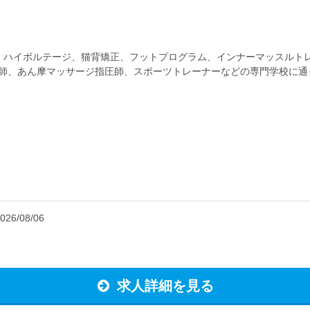
矯正、ハイボルテージ、猫背矯正、フットプログラム、インナーマッスルト
灸師、あん摩マッサージ指圧師、スポーツトレーナーなどの専門学校に通
!前職での実務経験優遇あり!...
026/08/06
求人詳細を見る