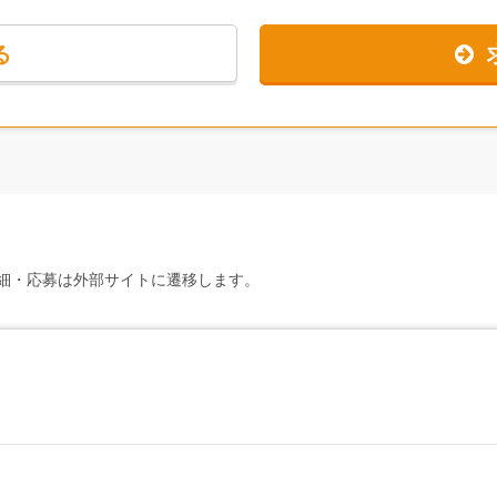
うで、前向きに仕事を覚えられていると話してくださいました。
る
印象的で、写真撮影時にも上司も部下も関係なく打ち解けて笑い合う光
表しきれないくらいです）、時間をかけてキャリアを築いていく、やり
て働いていきたい方に、ぜひ知ってほしい会社です。
細・応募は外部サイトに遷移します。