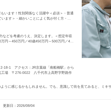
ータの記録、書類作成など★設備や機器、器具な
すので、未経験の方もご安心ください。★現場
うため、近距離配送を原則としています）。＜と
輩もいます！性別関係なく活躍中＜必須＞・普通
予定や抱えている業務を共有します。いつも共有
ています＞・細かいことによく気が付く方・臨
があります。↓・8:00 工場を出発道具と書
挑戦したい方
現場到着ミキサー車の到着を待ち、生コンが下ろ
時間が変わります。↓・12:00 帰社・休憩
齢・能力などを考慮のうえ、決定します。＜想定年収
ータを記録・書類整理↓・16:00 工場内の製造プ
0万円～450万円／40歳450万円～500万円／45
します）↓・16:30 退勤＜入社後は＞「生コ
んで知識を身につけられるように研修内容を整え
のようにできるのかを覚えていきましょう。先輩
取得でスキルアップも！会社が支援しており、先
しています。
2-18-1 アクセス：JR京葉線「南船橋駅」から
場 〒276-0022 八千代市上高野字野路作
駅」から車で7分 ★車通勤可（駐車場あり）
す ●千葉工場 〒290-0067 市原市八幡
のように感じるかもしれません。でも、意識して街を見てみると、ミキ
八幡宿駅」から車で7分 ★車通勤可（駐車場あ
いました。実はその方、1年前にも入社間もない頃にインタビューさせ
更新日：
2026/08/04
るそうです。「何回でも聞いていい。一度教わったことでも、もう一度確