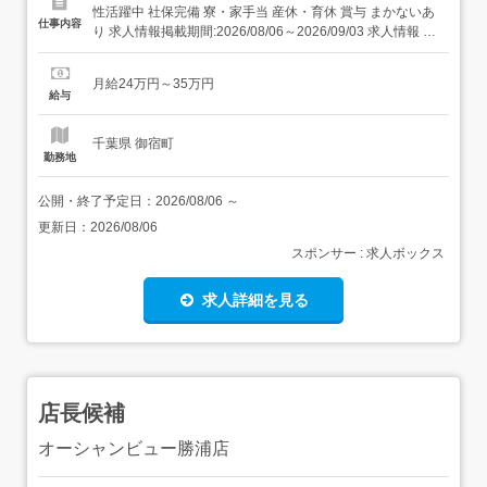
性活躍中 社保完備 寮・家⼿当 産休・育休 賞与 まかないあ
仕事内容
り 求人情報掲載期間:2026/08/06～2026/09/03 求人情報 店
舗の特徴 昇給・賞与・社宅・122日休の集団調理 住 所 千
葉県 夷隅郡御宿町 御宿台132 交 通 JR外房線「御宿駅」よ
月給24万円～35万円
り徒歩24分 URL ...
給与
千葉県 御宿町
勤務地
公開・終了予定日：
2026/08/06
～
更新日：
2026/08/06
スポンサー : 求人ボックス
求人詳細を見る
店長候補
オーシャンビュー勝浦店