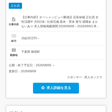
正社員
【仕事内容】オーシャンビュー勝浦店 店長候補 正社員 女
性活躍中 月8日休↑ 社保完備 産休・育休 賞与 退職金 まか
仕事内容
ないあり 求人情報掲載期間:2026/08/06～2026/09/03 求人
情報 店舗の特徴 施設内調理(病院・老人ホーム・福祉施設)
住 所 千葉県 勝浦市 部原1930番地3 交 通 JR外房線「御宿
月給35万円～
駅」より車7分 新規事...
給与
千葉県 御宿町
勤務地
公開・終了予定日：
2026/08/06
～
更新日：
2026/08/06
スポンサー : 求人ボックス
求人詳細を見る