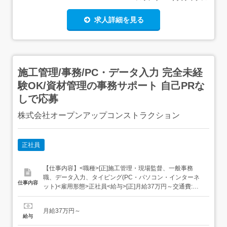
求人詳細を見る
施工管理/事務/PC・データ入力 完全未経
験OK/資材管理の事務サポート 自己PRな
しで応募
株式会社オープンアップコンストラクション
正社員
【仕事内容】<職種>[正]施工管理・現場監督、一般事務
職、データ入力、タイピング(PC・パソコン・インターネ
仕事内容
ット)<雇用形態>正社員<給与>[正]月給37万円～交通費:全
額支給 [正]には、固定残業代:49,143円 20時間相当分が含
まれます。 上記を超えて残業をした場合は、別途残業代を
月給37万円～
お支払いします。 試用期間:3ヶ月/正社員/月給37万円月給
給与
額に下記の一律手当...