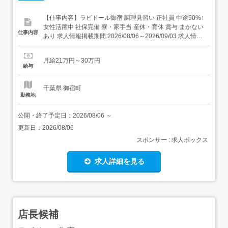
【仕事内容】ラビドール御宿 調理見習い 正社員 中途50%↑
女性活躍中 社保完備 寮・家⼿当 産休・育休 賞与 まかない
仕事内容
あり 求人情報掲載期間:2026/08/06～2026/09/03 求人情報
店舗の特徴 昇給・賞与・社宅・122日休の集団調理 住 所
千葉県 夷隅郡御宿町 御宿台132 交 通 JR外房線「御宿駅」
月給21万円～30万円
より徒歩24分 URL ...
給与
千葉県 御宿町
勤務地
公開・終了予定日：
2026/08/06
～
更新日：
2026/08/06
スポンサー : 求人ボックス
求人詳細を見る
店長候補