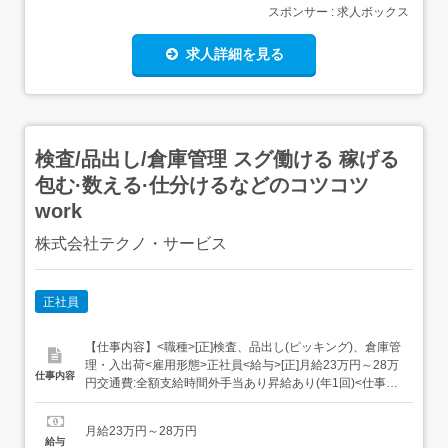
スポンサー : 求人ボックス
求人詳細を見る
検査/品出し/倉庫管理 スグ働ける 稼げる
包む·数える·仕分けるなどのコツコツ
work
株式会社テクノ・サービス
正社員
【仕事内容】<職種>[正]検査、品出し(ピッキング)、倉庫管
理・入出荷<雇用形態>正社員<給与>[正]月給23万円～28万
仕事内容
円交通費:全額支給時間外手当あり昇給あり(年1回)<仕事内
容>「包む・数える・仕分ける」などの シンプルワーク!具
体的には・手のひらサイズの部品をセットしボタンを押
月給23万円～28万円
す・製品にキズがないかチェック・完成品を仕分けて箱に
給与