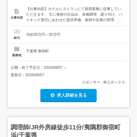
【仕事内容】ホテルレストランにて厨房業務に従事してい
ただきます。 主に食材の仕込み、各種調理、盛り付け、バ
仕事内容
イキング形式にあわせた提供準備、食材や在庫の管理、衛
生管理、メニュー提案や改善に向けたアイデア出しなどを
お任せいたします。 マイカー・バイク・自転車通勤も可能
月給30万円～35万円
なので、ライフスタイルに合わせて通勤方法が選べます
給与
【給与】<月給>30万円～35万円 給与は年齢・経験・能力
を考慮のうえ規定によ...
千葉県 御宿町
勤務地
公開・終了予定日：
2026/08/07
～
更新日：
2026/08/07
スポンサー : 求人ボックス
求人詳細を見る
調理師/JR外房線徒歩11分/夷隅郡御宿町
浜/千葉県