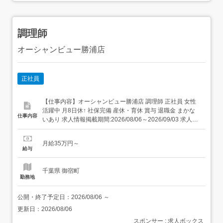
調理師
オーシャンビュー勝浦店
正社員
【仕事内容】オーシャンビュー勝浦店 調理師 正社員 女性
活躍中 月8日休↑ 社保完備 産休・育休 賞与 退職金 まかな
仕事内容
いあり 求人情報掲載期間:2026/08/06～2026/09/03 求人情
報 店舗の特徴 施設内調理(病院・老人ホーム・福祉施設) 住
所 千葉県 勝浦市 部原1930番地3 交 通 JR外房線「御宿
月給35万円～
駅」より車7分 新規事業...
給与
千葉県 御宿町
勤務地
公開・終了予定日：
2026/08/06
～
更新日：
2026/08/06
スポンサー : 求人ボックス