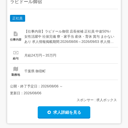
ラビドール御宿
正社員
【仕事内容】ラビドール御宿 店長候補 正社員 中途50%↑
女性活躍中 社保完備 寮・家⼿当 産休・育休 賞与 まかない
仕事内容
あり 求人情報掲載期間:2026/08/06～2026/09/03 求人情報
店舗の特徴 昇給・賞与・社宅・122日休の集団調理 住 所
千葉県 夷隅郡御宿町 御宿台132 交 通 JR外房線「御宿駅」
月給24万円～35万円
より徒歩24分 URL ...
給与
千葉県 御宿町
勤務地
公開・終了予定日：
2026/08/06
～
更新日：
2026/08/06
スポンサー : 求人ボックス
求人詳細を見る