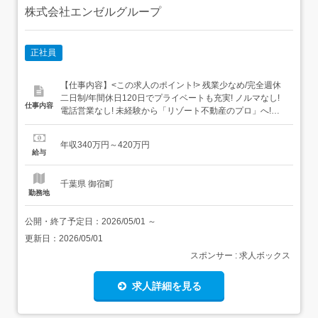
株式会社エンゼルグループ
正社員
【仕事内容】<この求人のポイント!> 残業少なめ/完全週休
二日制/年間休日120日でプライベートも充実! ノルマなし!
仕事内容
電話営業なし! 未経験から「リゾート不動産のプロ」へ!安
心の教育体制あり!<仕事内容について>人気のリゾート地
「房総」のリゾート物件の提案営業としてお客様の希望に
年収340万円～420万円
合うマンションや別荘などをご案内する仕事です。入社後
給与
は先輩社員がしっかりフォローしますので、営業未経験、
業...
千葉県 御宿町
勤務地
公開・終了予定日：
2026/05/01
～
更新日：
2026/05/01
スポンサー : 求人ボックス
求人詳細を見る