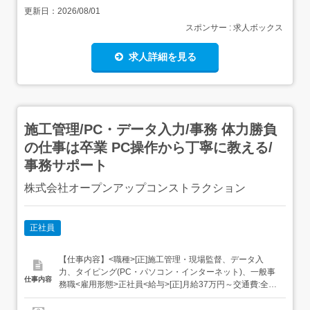
更新日：
2026/08/01
スポンサー : 求人ボックス
求人詳細を見る
施工管理/PC・データ入力/事務 体力勝負
の仕事は卒業 PC操作から丁寧に教える/
事務サポート
株式会社オープンアップコンストラクション
正社員
【仕事内容】<職種>[正]施工管理・現場監督、データ入
力、タイピング(PC・パソコン・インターネット)、一般事
仕事内容
務職<雇用形態>正社員<給与>[正]月給37万円～交通費:全額
支給 [正]には、固定残業代:49,143円 20時間相当分が含ま
れます。 上記を超えて残業をした場合は、別途残業代をお