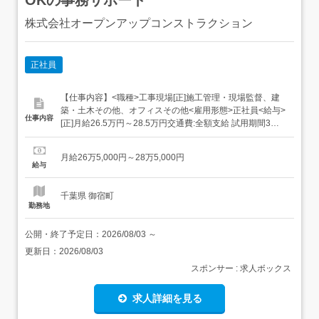
株式会社オープンアップコンストラクション
正社員
【仕事内容】<職種>工事現場[正]施工管理・現場監督、建
築・土木その他、オフィスその他<雇用形態>正社員<給与>
仕事内容
[正]月給26.5万円～28.5万円交通費:全額支給 試用期間3ヶ
月(雇用形態は本採用時と同条件/給与は下記参照) 固定残業
超過分は別途支給1ヵ月目(給与が異なる)2～3ヵ月目東京1
月給26万5,000円～28万5,000円
ヵ月目:月給23.9万円～2～3ヶ月目:月給28万円 固定残業代
給与
3...
千葉県 御宿町
勤務地
公開・終了予定日：
2026/08/03
～
更新日：
2026/08/03
スポンサー : 求人ボックス
求人詳細を見る