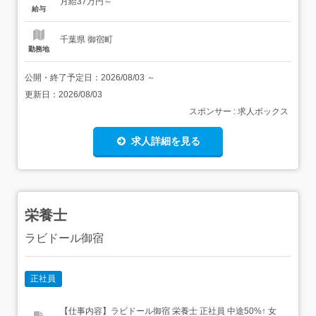
月給37万円～
支払いします。 試用期間:3ヶ月/正社員/月給37万円月給額
給与
に下記の一律手当...
千葉県 御宿町
勤務地
公開・終了予定日：
2026/08/03
～
更新日：
2026/08/03
スポンサー : 求人ボックス
求人詳細を見る
栄養士
ラビドール御宿
正社員
【仕事内容】ラビドール御宿 栄養士 正社員 中途50%↑ 女