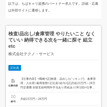
以下は、ちばキャリ提携のパートナー求人です。詳細・応募
は外部サイトに遷移します。
検査/品出し/倉庫管理 やりたいこと なく
ていい 納得できる次を一緒に探そ 組立
etc
株式会社テクノ・サービス
正社員
【仕事内容】<職種>[正]検査、品出し(ピッキング)、倉庫管
理・入出荷<雇用形態>正社員<給与>[正]月給23万円～28万
仕事内容
円交通費:全額支給時間外手当あり昇給あり(年1回)<仕事内
容>組立・梱包などのこつこつ作業自分に合ったお仕事が
見つかる具体的には・機械にプラスチック製品をセット・
月給23万円～28万円
ボタンを押して、機械を動かす・加工された製品を、丁寧
給与
に箱にしまうなど、...