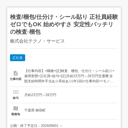
検査/梱包/仕分け・シール貼り 正社員経験
ゼロでもOK 始めやすさ 安定性バッチリ
の検査·梱包
株式会社テクノ・サービス
正社員
【仕事内容】<職種>[正]検査、梱包、仕分け・シール貼り<
雇用形態>正社員<給与>[正]月給23万円～28万円交通費:全
仕事内容
額支給時間外手当あり昇給あり(年1回)<仕事内容><モノづ
くり業界でのお仕事!>仕分けや梱包、包装といったかんた
んなお仕事などが中心。(そのほか、組立や加工などもあり
月給23万円～28万円
ます!)覚えやすいルーティンワークばかりなので未経験の
給与
方もすぐに慣れてい...
千葉県 御宿町
勤務地
公開・終了予定日：
2026/08/01
～