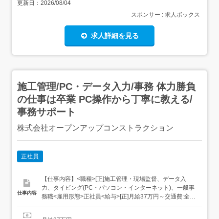
更新日：
2026/08/04
スポンサー : 求人ボックス
求人詳細を見る
施工管理/PC・データ入力/事務 体力勝負
の仕事は卒業 PC操作から丁寧に教える/
事務サポート
株式会社オープンアップコンストラクション
正社員
【仕事内容】<職種>[正]施工管理・現場監督、データ入
力、タイピング(PC・パソコン・インターネット)、一般事
仕事内容
務職<雇用形態>正社員<給与>[正]月給37万円～交通費:全額
支給 [正]には、固定残業代:49,143円 20時間相当分が含ま
れます。 上記を超えて残業をした場合は、別途残業代をお