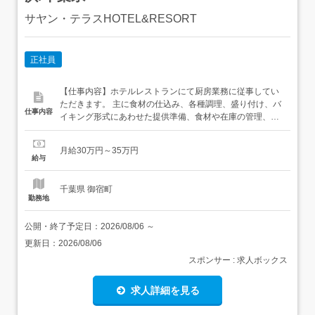
サヤン・テラスHOTEL&RESORT
正社員
【仕事内容】ホテルレストランにて厨房業務に従事してい
ただきます。 主に食材の仕込み、各種調理、盛り付け、バ
仕事内容
イキング形式にあわせた提供準備、食材や在庫の管理、衛
生管理、メニュー提案や改善に向けたアイデア出しなどを
お任せいたします。 マイカー・バイク・自転車通勤も可能
月給30万円～35万円
なので、ライフスタイルに合わせて通勤方法が選べます
給与
【給与】<月給>30万円～35万円 給与は年齢・経験・能力
を考慮のうえ規定によ...
千葉県 御宿町
勤務地
公開・終了予定日：
2026/08/06
～
更新日：
2026/08/06
スポンサー : 求人ボックス
求人詳細を見る