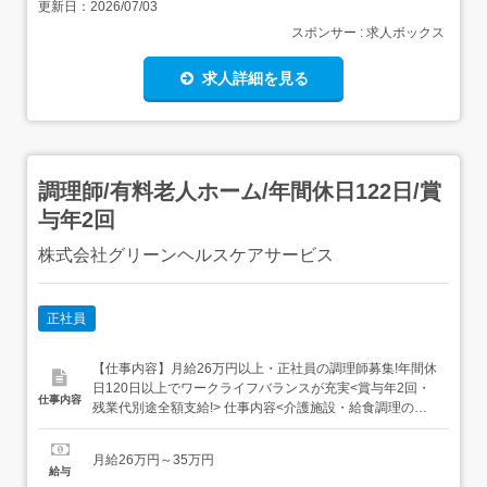
更新日：
2026/07/03
スポンサー : 求人ボックス
求人詳細を見る
調理師/有料老人ホーム/年間休日122日/賞
与年2回
株式会社グリーンヘルスケアサービス
正社員
【仕事内容】月給26万円以上・正社員の調理師募集!年間休
日120日以上でワークライフバランスが充実<賞与年2回・
仕事内容
残業代別途全額支給!> 仕事内容<介護施設・給食調理の調
理師>介護施設内の厨房で、給食調理業務を担当します。
和食・洋食・中華など幅広いメニューを、決められたレシ
月給26万円～35万円
ピに沿って調理します。<具体的な業務内容>・和食、洋
給与
食、中華などの調理・揚げ物、焼き物の調理・スチームコ