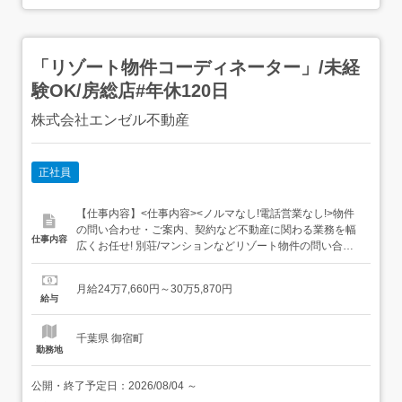
「リゾート物件コーディネーター」/未経
験OK/房総店#年休120日
株式会社エンゼル不動産
正社員
【仕事内容】<仕事内容><ノルマなし!電話営業なし!>物件
の問い合わせ・ご案内、契約など不動産に関わる業務を幅
仕事内容
広くお任せ! 別荘/マンションなどリゾート物件の問い合わ
せ・ご案内 商品説明・契約 物件の写真撮影・チェック・簡
単な設備点検 チラシなどの広告作成 物件の間取りや資料な
月給24万7,660円～30万5,870円
どの作成 電話対応 SNS管理<雇入れ直後>上記業務<変更の
給与
範囲>会社の定める業務全般<給与・賞...
千葉県 御宿町
勤務地
公開・終了予定日：
2026/08/04
～