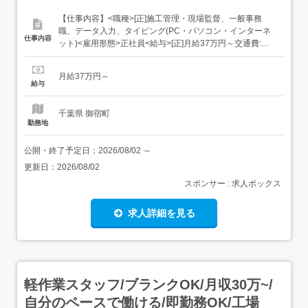
【仕事内容】<職種>[正]施工管理・現場監督、一般事務
職、データ入力、タイピング(PC・パソコン・インターネ
仕事内容
ット)<雇用形態>正社員<給与>[正]月給37万円～交通費:全
額支給 [正]には、固定残業代:49,143円 20時間相当分が含
まれます。 上記を超えて残業をした場合は、別途残業代を
月給37万円～
お支払いします。 試用期間:3ヶ月/正社員/月給37万円月給
給与
額に下記の一律手当...
千葉県 御宿町
勤務地
公開・終了予定日：
2026/08/02
～
更新日：
2026/08/02
スポンサー : 求人ボックス
求人詳細を見る
軽作業スタッフ/ブランクOK/月収30万~/
自分のペースで働ける/即勤務OK/工場