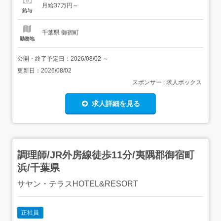
月給37万円～
支払いします。 試用期間:3ヶ月/正社員/月給37万円月給額
給与
に下記の一律手当...
千葉県 御宿町
勤務地
公開・終了予定日：
2026/08/02
～
更新日：
2026/08/02
スポンサー : 求人ボックス
求人詳細を見る
調理師/JR外房線徒歩11分/夷隅郡御宿町
浜/千葉県
サヤン・テラスHOTEL&RESORT
正社員