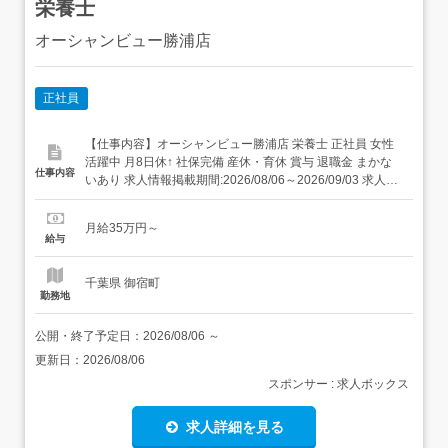
栄養士
オーシャンビュー勝浦店
正社員
【仕事内容】オーシャンビュー勝浦店 栄養士 正社員 女性
活躍中 月8日休↑ 社保完備 産休・育休 賞与 退職金 まかな
仕事内容
いあり 求人情報掲載期間:2026/08/06～2026/09/03 求人情
報 店舗の特徴 施設内調理(病院・老人ホーム・福祉施設) 住
所 千葉県 勝浦市 部原1930番地3 交 通 JR外房線「御宿
月給35万円～
駅」より車7分 新規事業...
給与
千葉県 御宿町
勤務地
公開・終了予定日：
2026/08/06
～
更新日：
2026/08/06
スポンサー : 求人ボックス
求人詳細を見る