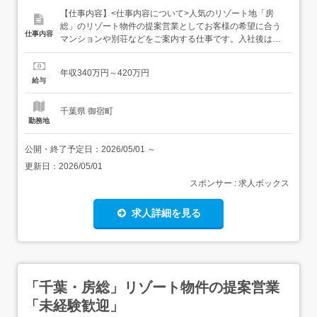
【仕事内容】<仕事内容について>人気のリゾート地「房
総」のリゾート物件の提案営業としてお客様の希望に合う
仕事内容
マンションや別荘などをご案内する仕事です。入社後は先
輩社員がしっかりフォローしますので、営業未経験、業界
未経験でもご安心ください。電話営業はなく、対応は主に
年収340万円～420万円
お客様からの問い合わせを受けてスタートします。<具体
給与
的には…> リゾート物件(別荘/マンションなど)の問い合わ
せ、ご案内 商品...
千葉県 御宿町
勤務地
公開・終了予定日：
2026/05/01
～
更新日：
2026/05/01
スポンサー : 求人ボックス
求人詳細を見る
「千葉・房総」リゾート物件の提案営業
「未経験歓迎」