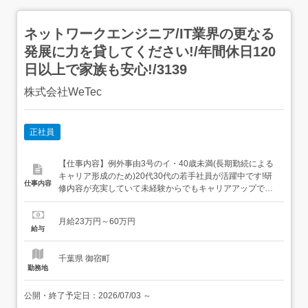
ネットワークエンジニア/IT業界の更なる
発展に力を貸してください!/年間休日120
日以上で家族も安心!/3139
株式会社WeTec
正社員
【仕事内容】例外事由3号のイ・40歳未満(長期勤続による
キャリア形成のため)20代30代の若手社員が活躍中です!研
仕事内容
修内容が充実していて未経験からでもキャリアアップでき
る環境です!〈概要〉株式会社We Tecは、創業当初から
「アジア市場」を視野に入れ、国内外でのITソリューショ
月給23万円～60万円
ン展開を行っているグローバルな企業です。外国籍エンジ
給与
ニアも多く在籍し、全体の約25〜40%が多国籍メンバー。
多様...
千葉県 御宿町
勤務地
公開・終了予定日：
2026/07/03
～