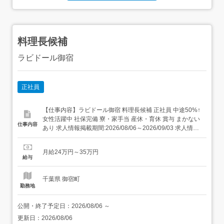
料理長候補
ラビドール御宿
正社員
【仕事内容】ラビドール御宿 料理長候補 正社員 中途50%↑
女性活躍中 社保完備 寮・家⼿当 産休・育休 賞与 まかない
仕事内容
あり 求人情報掲載期間:2026/08/06～2026/09/03 求人情報
店舗の特徴 昇給・賞与・社宅・122日休の集団調理 住 所
千葉県 夷隅郡御宿町 御宿台132 交 通 JR外房線「御宿駅」
月給24万円～35万円
より徒歩24分 URL ...
給与
千葉県 御宿町
勤務地
公開・終了予定日：
2026/08/06
～
更新日：
2026/08/06