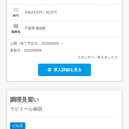
舗の特徴 昇給・賞与・社宅・122日休の集団調理 住 所 千
葉県 夷隅郡御宿町 御宿台132 交 通 JR外房線「御宿駅」よ
月給24万円～35万円
り徒歩24分 URL ...
給与
千葉県 御宿町
勤務地
公開・終了予定日：
2026/08/06
～
更新日：
2026/08/06
スポンサー : 求人ボックス
求人詳細を見る
調理見習い
ラビドール御宿
正社員