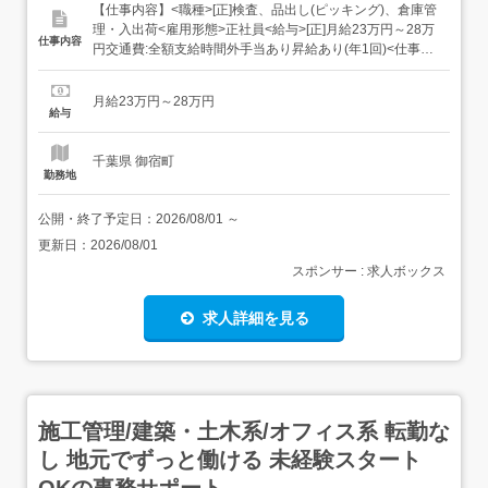
【仕事内容】<職種>[正]検査、品出し(ピッキング)、倉庫管
理・入出荷<雇用形態>正社員<給与>[正]月給23万円～28万
仕事内容
円交通費:全額支給時間外手当あり昇給あり(年1回)<仕事内
容>こつこつ系のシンプル作業もくもくメインのルーティ
ンワーク自分に合ったお仕事が見つかります!たとえば/ 組
月給23万円～28万円
立・梱包 完成品をプチプチなどで包む 製品の検品 傷がな
給与
いかチェ...
千葉県 御宿町
勤務地
公開・終了予定日：
2026/08/01
～
更新日：
2026/08/01
スポンサー : 求人ボックス
求人詳細を見る
施工管理/建築・土木系/オフィス系 転勤な
し 地元でずっと働ける 未経験スタート
OKの事務サポート