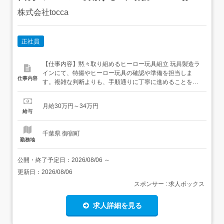
株式会社tocca
正社員
【仕事内容】黙々取り組めるヒーロー玩具組立 玩具製造ラ
インにて、特撮やヒーロー玩具の確認や準備を担当しま
仕事内容
す。複雑な判断よりも、手順通りに丁寧に進めることを大
切にする仕事です。 新生活応援の条件 v ⏺ 月給30万円～
34万円⏺ 個室寮の利用相談OK⏺ 友人同士の応募も相談OK
月給30万円～34万円
収入を安定させながら、新しい環境に移りたい方にも合い
給与
ます。 仕事内容 パーツの確認...
千葉県 御宿町
勤務地
公開・終了予定日：
2026/08/06
～
更新日：
2026/08/06
スポンサー : 求人ボックス
求人詳細を見る