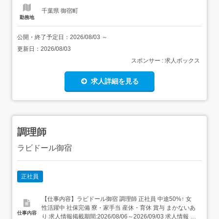
千葉県 御宿町
勤務地
公開・終了予定日：
2026/08/03
～
更新日：
2026/08/03
スポンサー : 求人ボックス
求人詳細を見る
調理師
ラビドール御宿
正社員
【仕事内容】ラビドール御宿 調理師 正社員 中途50%↑ 女
性活躍中 社保完備 寮・家⼿当 産休・育休 賞与 まかないあ
仕事内容
り 求人情報掲載期間:2026/08/06～2026/09/03 求人情報 店