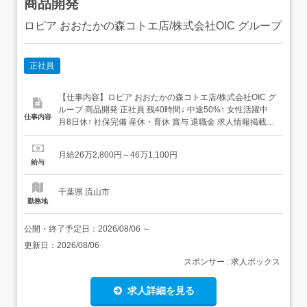
商品開発
ロピア おおたかの森コトエ店/株式会社OIC グループ
正社員
【仕事内容】ロピア おおたかの森コトエ店/株式会社OIC グ
ループ 商品開発 正社員 残40時間↓ 中途50%↑ 女性活躍中
仕事内容
月8日休↑ 社保完備 産休・育休 賞与 退職金 求人情報掲載期
間:2026/07/23～2026/08/27 求人情報 店舗の特徴 着実に成
長を続けるスーパーブランド 住 所 千葉県 流山市 おおたか
月給26万2,800円～46万1,100円
の森西1-15-3 交 通 つ...
給与
千葉県 流山市
勤務地
公開・終了予定日：
2026/08/06
～
更新日：
2026/08/06
スポンサー : 求人ボックス
求人詳細を見る