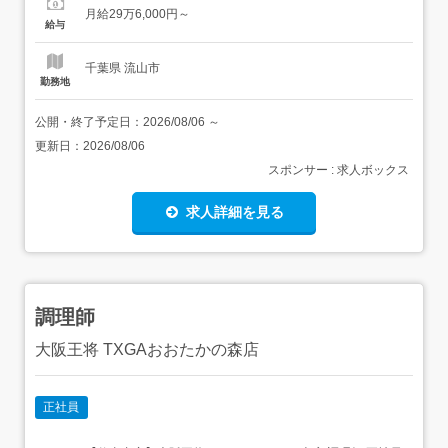
報 店舗の特徴 実働8時間&年間休日114日 丼業態 住 所 千葉
月給29万6,000円～
県 流山市 おおたかの森北1-1-1 T...
給与
千葉県 流山市
勤務地
公開・終了予定日：
2026/08/06
～
更新日：
2026/08/06
スポンサー : 求人ボックス
求人詳細を見る
調理師
大阪王将 TXGAおおたかの森店
正社員