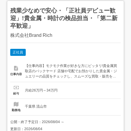
残業少なめで安心・「正社員デビュー歓
迎」!貴金属・時計の検品担当・「第二新
卒歓迎」
株式会社Brand Rich
正社員
【仕事内容】モクモク作業が好きな方にピッタリ!貴金属買
取店のバックヤード 店舗や宅配でお預かりした貴金属・ジ
仕事内容
ュエリーの品質をチェックし、スムーズな買取・販売を裏
から支えるお仕事です。20代・30代の若手メンバーが多
く、お互いに助け合いながら和気あいあいと働いています
月給26万円～34万円
<具体的な業務内容>・到着したアクセサリー類のキズ、石
給与
の取れ、くすみなどの状態チェック作業(検品)・検品が完
了した商品の写...
千葉県 流山市
勤務地
公開・終了予定日：
2026/08/04
～
更新日：
2026/08/04