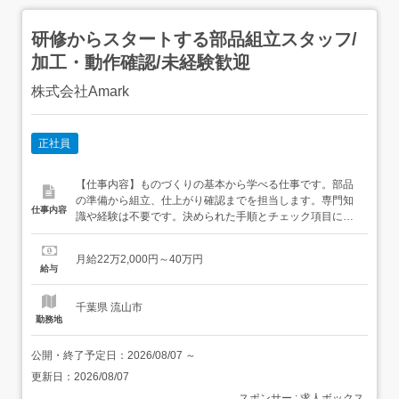
研修からスタートする部品組立スタッフ/
加工・動作確認/未経験歓迎
株式会社Amark
正社員
【仕事内容】ものづくりの基本から学べる仕事です。部品
の準備から組立、仕上がり確認までを担当します。専門知
仕事内容
識や経験は不要です。決められた手順とチェック項目に沿
って進められます。<お任せする作業> 必要な部品・工具・
見本を準備する 手順書に沿って部品を取り付ける ネジや接
月給22万2,000円～40万円
続部分を決められた位置へ固定する 組立後の外観や動きを
給与
確認する 品番と数量をチェック表へ記録する 加工・動...
千葉県 流山市
勤務地
公開・終了予定日：
2026/08/07
～
更新日：
2026/08/07
スポンサー : 求人ボックス