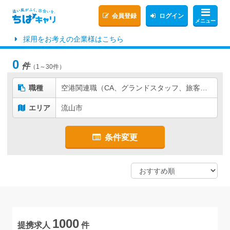
会員登録
ログイン
メニュー
採用をお考えの企業様はこちら
0
件
（1～30件）
職種
空港関連職（CA、グランドスタッフ、旅客機周り、空港貨物関係など）
エリア
流山市
条件変更
1000
提携求人
件