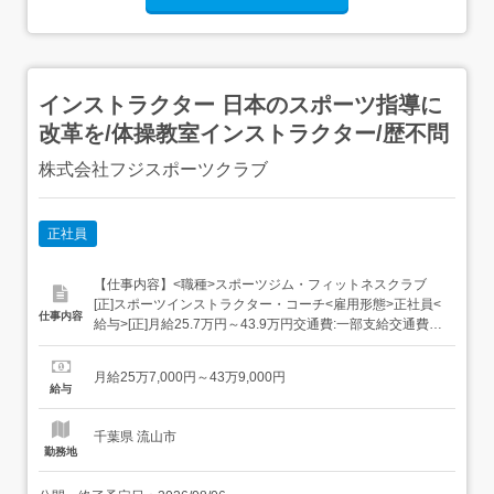
インストラクター 日本のスポーツ指導に
改革を/体操教室インストラクター/歴不問
株式会社フジスポーツクラブ
正社員
【仕事内容】<職種>スポーツジム・フィットネスクラブ
[正]スポーツインストラクター・コーチ<雇用形態>正社員<
仕事内容
給与>[正]月給25.7万円～43.9万円交通費:一部支給交通費:
上限30,000円/月車・自転車通勤可駐車場完備ガソリン代支
給あり [正]には、固定残業代:27,000円～50,700円/12時間
月給25万7,000円～43万9,000円
相当分が含まれます。 上記を超えて残業をした場合は、別
給与
途残...
千葉県 流山市
勤務地