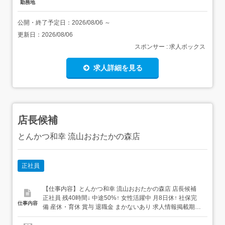
勤務地
公開・終了予定日：
2026/08/06
～
更新日：
2026/08/06
スポンサー : 求人ボックス
求人詳細を見る
店長候補
とんかつ和幸 流山おおたかの森店
正社員
【仕事内容】とんかつ和幸 流山おおたかの森店 店長候補
正社員 残40時間↓ 中途50%↑ 女性活躍中 月8日休↑ 社保完
仕事内容
備 産休・育休 賞与 退職金 まかないあり 求人情報掲載期
間:2026/08/06～2026/09/03 求人情報 店舗の特徴 賞与最大