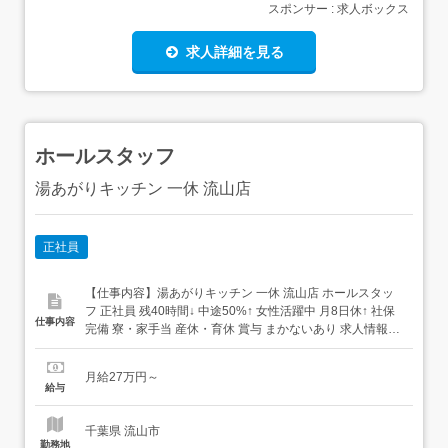
スポンサー : 求人ボックス
求人詳細を見る
ホールスタッフ
湯あがりキッチン 一休 流山店
正社員
【仕事内容】湯あがりキッチン 一休 流山店 ホールスタッ
フ 正社員 残40時間↓ 中途50%↑ 女性活躍中 月8日休↑ 社保
仕事内容
完備 寮・家⼿当 産休・育休 賞与 まかないあり 求人情報掲
載期間:2026/08/06～2026/09/03 求人情報 店舗の特徴 <月8
日休み>和食・洋食 住 所 千葉県 流山市 おおたかの森西一
月給27万円～
丁目15番1 竜泉寺の湯 スパメッツァ ...
給与
千葉県 流山市
勤務地