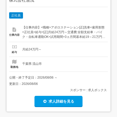
株式会社湯浅
正社員
【仕事内容】<職種>アポロステーション[正]洗車<雇用形態
>正社員<給与>[正]月給24万円～交通費:全額支給車・バイ
仕事内容
ク・自転車通勤OK<試用期間>3ヵ月間基本給19～21万円
+残業代+交通費 期間の短縮/延長あり 乙4種・整備士2級以
上の資格保有者は 試用期間なし<評価>昇給あり(4月)賞与
月給24万円～
あり(6月・12月)インセンティブあり オプションや車の販...
給与
千葉県 流山市
勤務地
公開・終了予定日：
2026/08/06
～
更新日：
2026/08/06
スポンサー : 求人ボックス
求人詳細を見る