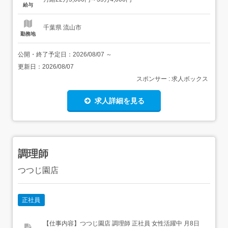
な作業> 電話・メールでの問い合わせの一次受付と、担当
給与
者への取り次ぎ 社内向け資料の印刷・製本・配布などの準
備作業...
千葉県 流山市
勤務地
公開・終了予定日：
2026/08/07
～
更新日：
2026/08/07
スポンサー : 求人ボックス
求人詳細を見る
調理師
つつじ園店
正社員
【仕事内容】つつじ園店 調理師 正社員 女性活躍中 月8日