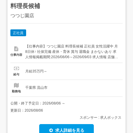
料理長候補
つつじ園店
正社員
【仕事内容】つつじ園店 料理長候補 正社員 女性活躍中 月
8日休↑ 社保完備 産休・育休 賞与 退職金 まかないあり 求
仕事内容
人情報掲載期間:2026/08/06～2026/09/03 求人情報 店舗の
特徴 施設内調理(病院・老人ホーム・福祉施設) 住 所 千葉
県 流山市 野々下1-319 交 通 東武野田線「豊四季駅」より
月給35万円～
徒歩19分東武野田線「流山おおたか...
給与
千葉県 流山市
勤務地
公開・終了予定日：
2026/08/06
～
更新日：
2026/08/06
スポンサー : 求人ボックス
求人詳細を見る