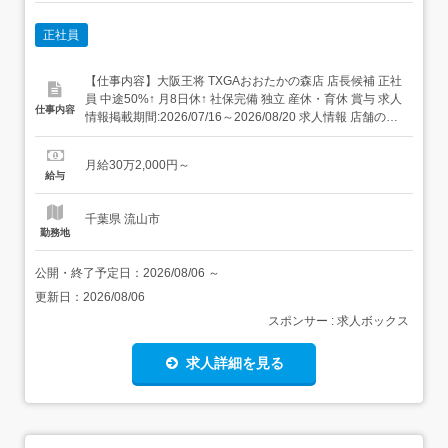
正社員
【仕事内容】大阪王将 TXGAおおたかの森店 店長候補 正社
員 中途50%↑ 月8日休↑ 社保完備 独立 産休・育休 賞与 求人
仕事内容
情報掲載期間:2026/07/16～2026/08/20 求人情報 店舗の特
徴 盤石経営の街中華 住 所 千葉県 流山市 おおたかの森北1
—1—1 交 通 つくばエクスプレス「流山おおたかの森駅」
月給30万2,000円～
より徒歩3分東武野田線「流山お...
給与
千葉県 流山市
勤務地
公開・終了予定日：
2026/08/06
～
更新日：
2026/08/06
スポンサー : 求人ボックス
求人詳細を見る