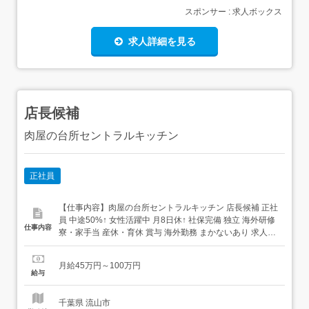
スポンサー : 求人ボックス
求人詳細を見る
店長候補
肉屋の台所セントラルキッチン
正社員
【仕事内容】肉屋の台所セントラルキッチン 店長候補 正社
員 中途50%↑ 女性活躍中 月8日休↑ 社保完備 独立 海外研修
仕事内容
寮・家⼿当 産休・育休 賞与 海外勤務 まかないあり 求人情
報掲載期間:2026/08/06～2026/09/03 求人情報 店舗の特徴
どこよりも稼げて、上を目指せる飲食企業。 住 所 千葉県
月給45万円～100万円
流山市 加5丁目1500番地1 交 通 ...
給与
千葉県 流山市