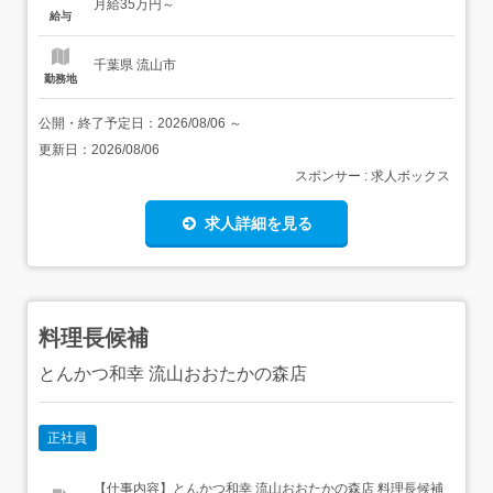
月給35万円～
歩12分 新規事業所OP...
給与
千葉県 流山市
勤務地
公開・終了予定日：
2026/08/06
～
更新日：
2026/08/06
スポンサー : 求人ボックス
求人詳細を見る
料理長候補
とんかつ和幸 流山おおたかの森店
正社員
【仕事内容】とんかつ和幸 流山おおたかの森店 料理長候補