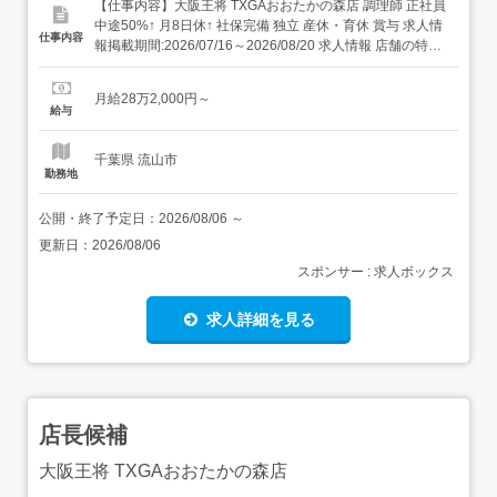
【仕事内容】大阪王将 TXGAおおたかの森店 調理師 正社員
中途50%↑ 月8日休↑ 社保完備 独立 産休・育休 賞与 求人情
仕事内容
報掲載期間:2026/07/16～2026/08/20 求人情報 店舗の特徴
盤石経営の街中華 住 所 千葉県 流山市 おおたかの森北1—1
—1 交 通 つくばエクスプレス「流山おおたかの森駅」より
月給28万2,000円～
徒歩3分東武野田線「流山おお...
給与
千葉県 流山市
勤務地
公開・終了予定日：
2026/08/06
～
更新日：
2026/08/06
スポンサー : 求人ボックス
求人詳細を見る
店長候補
大阪王将 TXGAおおたかの森店