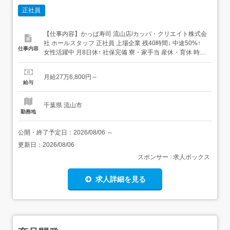
正社員
【仕事内容】かっぱ寿司 流山店/カッパ・クリエイト株式会
社 ホールスタッフ 正社員 上場企業 残40時間↓ 中途50%↑
仕事内容
女性活躍中 月8日休↑ 社保完備 寮・家⼿当 産休・育休 時短
可 賞与 まかないあり 求人情報掲載期間:2026/07/16～
2026/08/20 求人情報 店舗の特徴 実働8H+年休120日+待遇
月給27万6,800円～
充実の寿司店 住 所 千葉県 流山市 前ケ崎...
給与
千葉県 流山市
勤務地
公開・終了予定日：
2026/08/06
～
更新日：
2026/08/06
スポンサー : 求人ボックス
求人詳細を見る