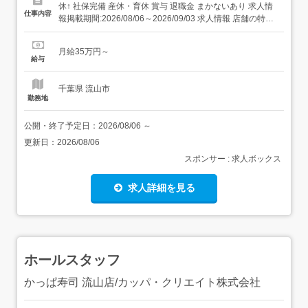
休↑ 社保完備 産休・育休 賞与 退職金 まかないあり 求人情
仕事内容
報掲載期間:2026/08/06～2026/09/03 求人情報 店舗の特徴
施設内調理(病院・老人ホーム・福祉施設) 住 所 千葉県 流
山市 野々下1-319 交 通 東武野田線「豊四季駅」より徒歩
月給35万円～
19分東武野田線「流山おおたかの森...
給与
千葉県 流山市
勤務地
公開・終了予定日：
2026/08/06
～
更新日：
2026/08/06
スポンサー : 求人ボックス
求人詳細を見る
ホールスタッフ
かっぱ寿司 流山店/カッパ・クリエイト株式会社