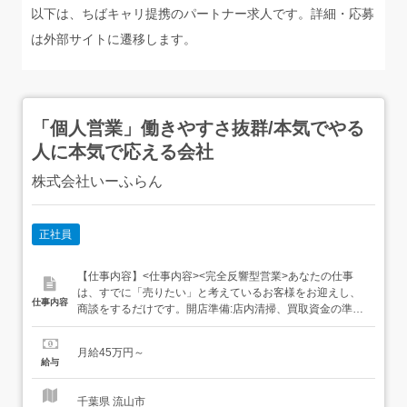
以下は、ちばキャリ提携のパートナー求人です。詳細・応募
は外部サイトに遷移します。
「個人営業」働きやすさ抜群/本気でやる
人に本気で応える会社
株式会社いーふらん
正社員
【仕事内容】<仕事内容><完全反響型営業>あなたの仕事
は、すでに「売りたい」と考えているお客様をお迎えし、
仕事内容
商談をするだけです。開店準備:店内清掃、買取資金の準備
など接客・査定:1日6～7組ほどのお客様の対応買取・成約:
査定金額を提示し、ご納得いただければ契約閉店作業:買取
月給45万円～
商品の発送など集客や、商談のアポイント取得は本社が行
給与
っているため、飛び込み営業や外回り、ひたすら電話をか
ける、な...
千葉県 流山市