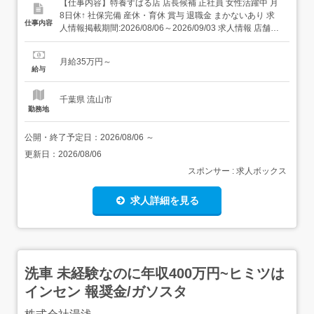
【仕事内容】特養すばる店 店長候補 正社員 女性活躍中 月
8日休↑ 社保完備 産休・育休 賞与 退職金 まかないあり 求
仕事内容
人情報掲載期間:2026/08/06～2026/09/03 求人情報 店舗の
特徴 施設内調理(病院・老人ホーム・福祉施設) 住 所 千葉
県 野田市 上三ケ尾382 交 通 東武野田線「運河駅」より徒
月給35万円～
歩32分 新規事業所OPE...
給与
千葉県 流山市
勤務地
公開・終了予定日：
2026/08/06
～
更新日：
2026/08/06
スポンサー : 求人ボックス
求人詳細を見る
洗車 未経験なのに年収400万円~ヒミツは
インセン 報奨金/ガソスタ