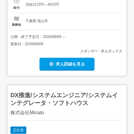
接客・販売業務 店舗運営の幅広い業務を一貫して担当<雇
月給21万円～40万円
入れ直後>上記業務<変更の範囲>店舗運営関連業務<給与・
給与
賞与>月給210,000円～400,000円(一律...
千葉県 流山市
勤務地
公開・終了予定日：
2026/08/09
～
更新日：
2026/08/09
スポンサー : 求人ボックス
求人詳細を見る
DX推進/システムエンジニア/システムイ
ンテグレータ・ソフトハウス
株式会社Minato
正社員