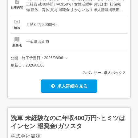
正社員 残40時間↓ 中途50%↑ 女性活躍中 月8日休↑ 社保完
仕事内容
備 産休・育休 賞与 退職金 まかないあり 求人情報掲載期
間:2026/08/06～2026/09/03 求人情報 店舗の特徴 賞与最大
4.49か月実績|安定&成長企業 住 所 千葉県 流山市 おおたか
月給34万9,900円～
の森南1-5-1 流山おおたかの森S・...
給与
千葉県 流山市
勤務地
公開・終了予定日：
2026/08/06
～
更新日：
2026/08/06
スポンサー : 求人ボックス
求人詳細を見る
洗車 未経験なのに年収400万円~ヒミツは
インセン 報奨金/ガソスタ
株式会社湯浅