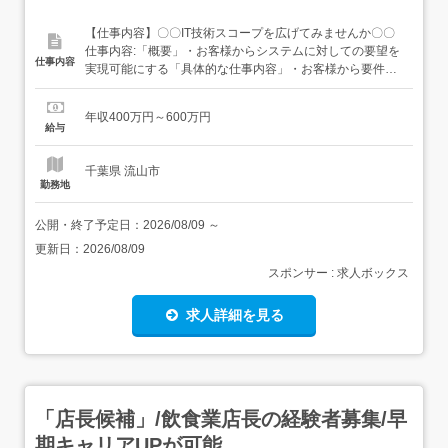
【仕事内容】〇〇IT技術スコープを広げてみませんか〇〇
仕事内容:「概要」・お客様からシステムに対しての要望を
仕事内容
実現可能にする「具体的な仕事内容」・お客様から要件の
ヒアリング・お客さんのやりたいことが実現可能か検討 ・
主にシステム設計・お客様にシステムを提案・システム構
年収400万円～600万円
築・リリース・運用保守「役割」・お客様と開発チームの
給与
間に立って仕様やスケジュール等を調整していただきま...
千葉県 流山市
勤務地
公開・終了予定日：
2026/08/09
～
更新日：
2026/08/09
スポンサー : 求人ボックス
求人詳細を見る
「店長候補」/飲食業店長の経験者募集/早
期キャリアUPが可能