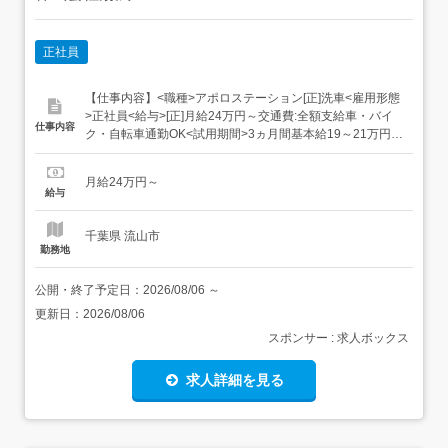
正社員
【仕事内容】<職種>アポロステーション[正]洗車<雇用形態
>正社員<給与>[正]月給24万円～交通費:全額支給車・バイ
仕事内容
ク・自転車通勤OK<試用期間>3ヵ月間基本給19～21万円
+残業代+交通費 期間の短縮/延長あり 乙4種・整備士2級以
上の資格保有者は 試用期間なし<評価>昇給あり(4月)賞与
月給24万円～
あり(6月・12月)インセンティブあり オプションや車の販...
給与
千葉県 流山市
勤務地
公開・終了予定日：
2026/08/06
～
更新日：
2026/08/06
スポンサー : 求人ボックス
求人詳細を見る