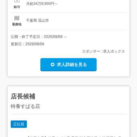
4.49か月実績|安定&成長企業 住 所 千葉県 流山市 おおたか
月給34万9,900円～
の森南1-5-1 流山おおたかの森S・C...
給与
千葉県 流山市
勤務地
公開・終了予定日：
2026/08/06
～
更新日：
2026/08/06
スポンサー : 求人ボックス
求人詳細を見る
店長候補
特養すばる店
正社員