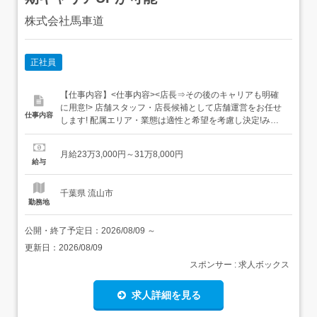
株式会社馬車道
正社員
【仕事内容】<仕事内容><店長⇒その後のキャリアも明確
に用意!> 店舗スタッフ・店長候補として店舗運営をお任せ
仕事内容
します! 配属エリア・業態は適性と希望を考慮し決定!みな
さんにお任せするのは『店舗の運営』。魅力ある素敵な店
舗を店舗メンバーと一緒に創り上げていきましょう!<お任
月給23万3,000円～31万8,000円
せする業務>1)人・モノ・お金の管理2)ホールでの接客3)キ
給与
ッチン業務4)複数のパート・アルバイトを束ねるマネ...
千葉県 流山市
勤務地
公開・終了予定日：
2026/08/09
～
更新日：
2026/08/09
スポンサー : 求人ボックス
求人詳細を見る