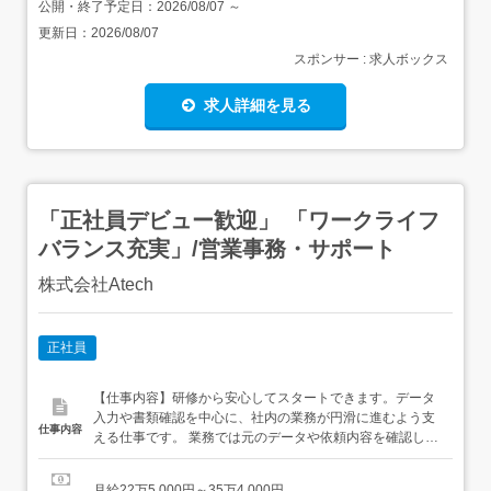
公開・終了予定日：
2026/08/07
～
更新日：
2026/08/07
スポンサー : 求人ボックス
求人詳細を見る
「正社員デビュー歓迎」 「ワークライフ
バランス充実」/営業事務・サポート
株式会社Atech
正社員
【仕事内容】研修から安心してスタートできます。データ
入力や書類確認を中心に、社内の業務が円滑に進むよう支
仕事内容
える仕事です。 業務では元のデータや依頼内容を確認し、
記載された手順に沿って進めます。専門知識や経験は不要
です。PCの基本操作や業務ルールから学べます。<具体的
月給22万5,000円～35万4,000円