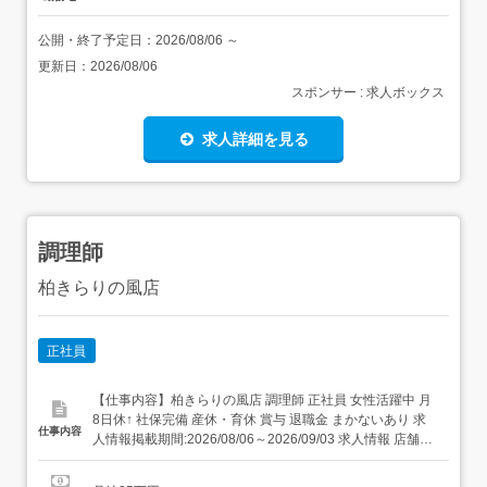
公開・終了予定日：
2026/08/06
～
更新日：
2026/08/06
スポンサー : 求人ボックス
求人詳細を見る
調理師
柏きらりの風店
正社員
【仕事内容】柏きらりの風店 調理師 正社員 女性活躍中 月
8日休↑ 社保完備 産休・育休 賞与 退職金 まかないあり 求
仕事内容
人情報掲載期間:2026/08/06～2026/09/03 求人情報 店舗の
特徴 施設内調理(病院・老人ホーム・福祉施設) 住 所 千葉
県 柏市 西原2-9-1 交 通 東武野田線「江戸川台駅」より徒