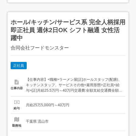
ホール/キッチン/サービス系 完全人柄採用
即正社員 週休2日OK シフト融通 女性活
躍中
合同会社フードモンスター
正社員
【仕事内容】<職種>ラーメン屋[正]ホールスタッフ(配膳)、
キッチンスタッフ、サービスその他<雇用形態>正社員<給
仕事内容
与>[正]月給25.5万円～40万円交通費:全額支給交通費全額支
給あり!車通勤OKバイク通勤OK1正社員:255,000円
~400,000円2契約社員:110,000円~220,000円<入社時の月
月給25万5,000円～40万円
給>飲食店未経験者:月25万5千円~飲食店経験者...
給与
千葉県 流山市
勤務地