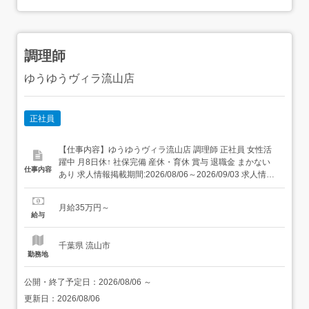
調理師
ゆうゆうヴィラ流山店
正社員
【仕事内容】ゆうゆうヴィラ流山店 調理師 正社員 女性活
躍中 月8日休↑ 社保完備 産休・育休 賞与 退職金 まかない
仕事内容
あり 求人情報掲載期間:2026/08/06～2026/09/03 求人情報
店舗の特徴 施設内調理(病院・老人ホーム・福祉施設) 住 所
千葉県 流山市 東深井948 交 通 東武野田線「江戸川台駅」
月給35万円～
より徒歩16分JR湘南新宿ライン「...
給与
千葉県 流山市
勤務地
公開・終了予定日：
2026/08/06
～
更新日：
2026/08/06