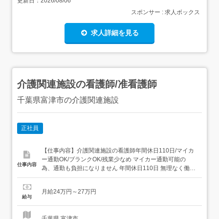
更新日：
2026/08/06
スポンサー : 求人ボックス
求人詳細を見る
介護関連施設の看護師/准看護師
千葉県富津市の介護関連施設
正社員
【仕事内容】介護関連施設の看護師年間休日110日/マイカ
ー通勤OK/ブランクOK/残業少なめ マイカー通勤可能の
仕事内容
為、通勤も負担になりません 年間休日110日 無理なく働け
るのが魅力 しっかり休養を取ることで、疲れを持ち越さず
に仕事に集中して取り組めますね! 賞与は年2回ある為、安
月給24万円～27万円
定した収入が見込めます オンコールなし/ブランクOK/交通
給与
費支給/車通勤OK 【経験・資格】募集職種准看...
千葉県 富津市