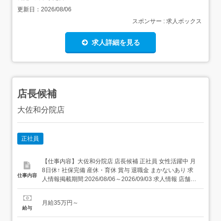
更新日：
2026/08/06
スポンサー : 求人ボックス
求人詳細を見る
店長候補
大佐和分院店
正社員
【仕事内容】大佐和分院店 店長候補 正社員 女性活躍中 月
8日休↑ 社保完備 産休・育休 賞与 退職金 まかないあり 求
仕事内容
人情報掲載期間:2026/08/06～2026/09/03 求人情報 店舗の
特徴 施設内調理(病院・老人ホーム・福祉施設) 住 所 千葉
県 富津市 千種新田710 交 通 JR内房線「大貫駅」より徒歩
月給35万円～
12分 新規事業所OPE...
給与