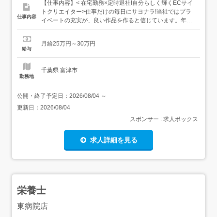
【仕事内容】< 在宅勤務×定時退社!自分らしく輝くECサイ
トクリエイター>仕事だけの毎日にサヨナラ!当社ではプラ
仕事内容
イベートの充実が、良い作品を作ると信じています。年間
休日は125日とたっぷりあり、ワークライフバランスはバ
ツグン。研修はパソコンの基本から丁寧にサポートするの
月給25万円～30万円
で、初心者でも全く心配ありません。 楽しさを共有できる
給与
オフィス環境バーカウンターやダーツなどの息抜きスポッ
トもあり...
千葉県 富津市
勤務地
公開・終了予定日：
2026/08/04
～
更新日：
2026/08/04
スポンサー : 求人ボックス
求人詳細を見る
栄養士
東病院店