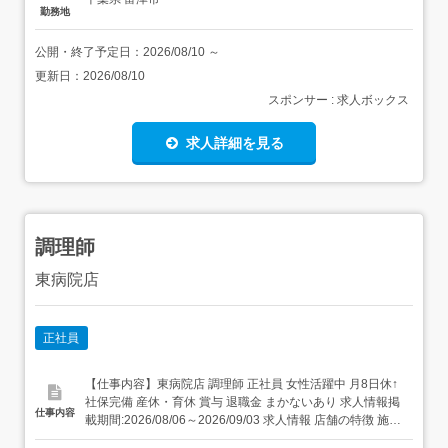
勤務地
公開・終了予定日：
2026/08/10
～
更新日：
2026/08/10
スポンサー : 求人ボックス
求人詳細を見る
調理師
東病院店
正社員
【仕事内容】東病院店 調理師 正社員 女性活躍中 月8日休↑
社保完備 産休・育休 賞与 退職金 まかないあり 求人情報掲
仕事内容
載期間:2026/08/06～2026/09/03 求人情報 店舗の特徴 施設
内調理(病院・老人ホーム・福祉施設) 住 所 千葉県 富津市