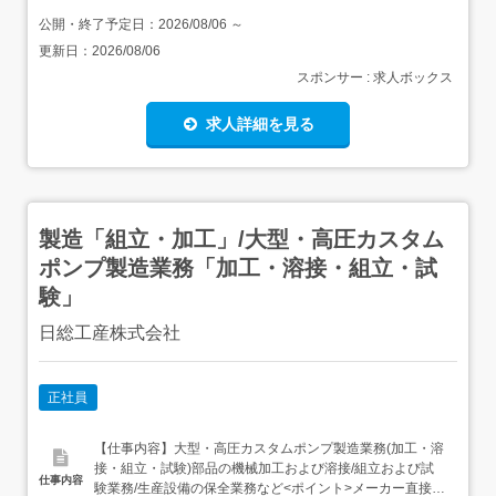
公開・終了予定日：
2026/08/06
～
更新日：
2026/08/06
スポンサー : 求人ボックス
求人詳細を見る
製造「組立・加工」/大型・高圧カスタム
ポンプ製造業務「加工・溶接・組立・試
験」
日総工産株式会社
正社員
【仕事内容】大型・高圧カスタムポンプ製造業務(加工・溶
接・組立・試験)部品の機械加工および溶接/組立および試
仕事内容
験業務/生産設備の保全業務など<ポイント>メーカー直接雇