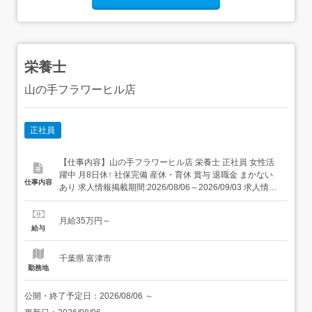
栄養士
山の手フラワーヒル店
正社員
【仕事内容】山の手フラワーヒル店 栄養士 正社員 女性活
躍中 月8日休↑ 社保完備 産休・育休 賞与 退職金 まかない
仕事内容
あり 求人情報掲載期間:2026/08/06～2026/09/03 求人情報
店舗の特徴 施設内調理(病院・老人ホーム・福祉施設) 住 所
千葉県 君津市 大山野875 交 通 JR内房線「佐貫町駅」より
月給35万円～
車20分 新規事業所O...
給与
千葉県 富津市
勤務地
公開・終了予定日：
2026/08/06
～