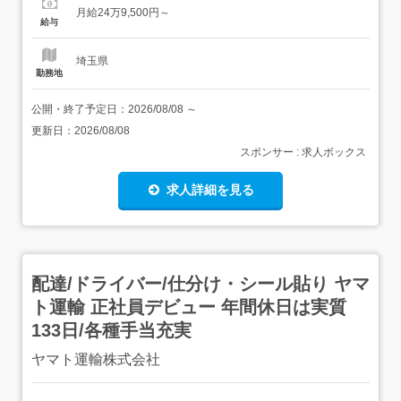
管理/改善 店別仕分管理/改善 商品仕分けの生産性向上に向
月給24万9,500円～
けた改善・仕組み構築 品質管理 商品カテゴリごとの適正な
給与
温度/衛生管理<雇入れ直後>上記業務<...
埼玉県
勤務地
公開・終了予定日：
2026/08/08
～
更新日：
2026/08/08
スポンサー : 求人ボックス
求人詳細を見る
配達/ドライバー/仕分け・シール貼り ヤマ
ト運輸 正社員デビュー 年間休日は実質
133日/各種手当充実
ヤマト運輸株式会社