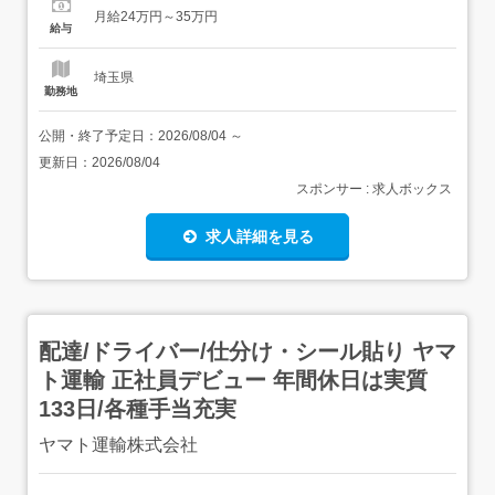
企画立案・実行を行っていただきます。<具体的には…>浄
月給24万円～35万円
化槽ユーザーに対して浄化槽点検時期の自動提案家全体を
給与
対象とした各種サービスの提供防災グッズの提案ECサイト
上での販売対応...
埼玉県
勤務地
公開・終了予定日：
2026/08/04
～
更新日：
2026/08/04
スポンサー : 求人ボックス
求人詳細を見る
配達/ドライバー/仕分け・シール貼り ヤマ
ト運輸 正社員デビュー 年間休日は実質
133日/各種手当充実
ヤマト運輸株式会社