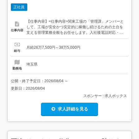
正社員
【仕事内容】<仕事内容>関東工場の「管理課」メンバーと
して、工場が安全かつ安定的に稼働し続けるための土台を
仕事内容
支える管理業務全般をお任せします。入社後電話対応・来
客対応生産現場からの購買依頼対応各工場・取引業者から
の請求書対応昼食手配などからお任せしていきます。工場
月給26万7,500円～38万5,000円
内外の方との信頼関係を築きながら、業務の全体像を把握
給与
していただきます。慣れてきたら原価管理見積依頼・原価
確認業務を段...
埼玉県
勤務地
公開・終了予定日：
2026/08/04
～
更新日：
2026/08/04
スポンサー : 求人ボックス
求人詳細を見る