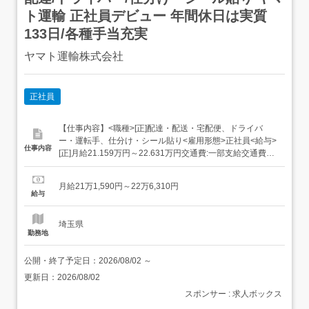
ト運輸 正社員デビュー 年間休日は実質
133日/各種手当充実
ヤマト運輸株式会社
正社員
【仕事内容】<職種>[正]配達・配送・宅配便、ドライバ
ー・運転手、仕分け・シール貼り<雇用形態>正社員<給与>
仕事内容
[正]月給21.159万円～22.631万円交通費:一部支給交通費
(月上限5万円)昇給年1回賞与年2回(7月/12月 賞与4.5ヶ月実
績)超勤手当(実残業時間に応じ支給)地域手当扶養手当・モ
月給21万1,590円～22万6,310円
デル月収・年収<熊谷市内勤務>30歳/残業25H/扶養家...
給与
埼玉県
勤務地
公開・終了予定日：
2026/08/02
～
更新日：
2026/08/02
スポンサー : 求人ボックス