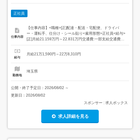
正社員
【仕事内容】<職種>[正]配達・配送・宅配便、ドライバ
ー・運転手、仕分け・シール貼り<雇用形態>正社員<給与>
仕事内容
[正]月給21.159万円～22.831万円交通費:一部支給交通費
(月上限5万円)昇給年1回賞与年2回(7月/12月 賞与4.5ヶ月実
績)超勤手当(実残業時間に応じ支給)地域手当扶養手当・モ
月給21万1,590円～22万8,310円
デル月収・年収<所沢市内勤務>30歳/残業25H/扶養家...
給与
埼玉県
勤務地
公開・終了予定日：
2026/08/02
～
更新日：
2026/08/02
スポンサー : 求人ボックス
求人詳細を見る