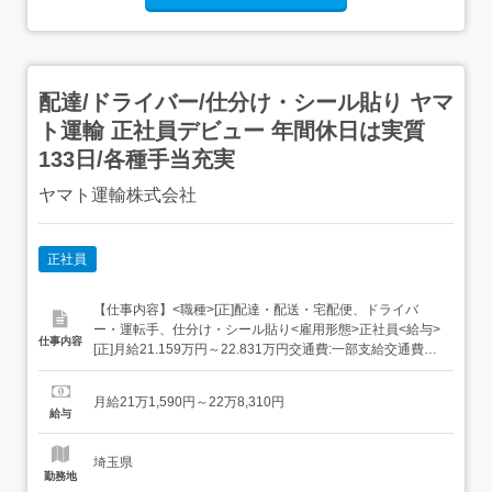
配達/ドライバー/仕分け・シール貼り ヤマ
ト運輸 正社員デビュー 年間休日は実質
133日/各種手当充実
ヤマト運輸株式会社
正社員
【仕事内容】<職種>[正]配達・配送・宅配便、ドライバ
ー・運転手、仕分け・シール貼り<雇用形態>正社員<給与>
仕事内容
[正]月給21.159万円～22.831万円交通費:一部支給交通費
(月上限5万円)昇給年1回賞与年2回(7月/12月 賞与4.5ヶ月実
績)超勤手当(実残業時間に応じ支給)地域手当扶養手当・モ
月給21万1,590円～22万8,310円
デル月収・年収<戸田市内勤務>30歳/残業25H/扶養家...
給与
埼玉県
勤務地