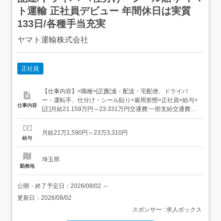
ト運輸 正社員デビュー 年間休日は実質
133日/各種手当充実
ヤマト運輸株式会社
正社員
【仕事内容】<職種>[正]配達・配送・宅配便、ドライバ
ー・運転手、仕分け・シール貼り<雇用形態>正社員<給与>
仕事内容
[正]月給21.159万円～23.331万円交通費:一部支給交通費
(月上限5万円)昇給年1回賞与年2回(7月/12月 賞与4.5ヶ月実
績)超勤手当(実残業時間に応じ支給)地域手当扶養手当・モ
月給21万1,590円～23万3,310円
デル月収・年収<松戸市内勤務>30歳/残業25H/扶養家...
給与
埼玉県
勤務地
公開・終了予定日：
2026/08/02
～
更新日：
2026/08/02
スポンサー : 求人ボックス