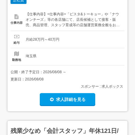
正社員
【仕事内容】<仕事内容>「ピスタ&トーキョー」や「ナウ
オンチーズ」等の各店舗にて、店長候補として接客・販
仕事内容
売、商品管理、スタッフ育成等の店舗運営業務全般をお任
せします店舗経営責任者候補として、売上管理、メンバー
のマネジメントだけでなく「店頭販促」や「販売戦略」な
月給28万円～40万円
どを本部と連携して進めていただき、売り上げ拡大を主体
給与
的に図っていただきます。接客販売だけではなく、仲間の
共育や店舗経営に携わり、企業の...
埼玉県
勤務地
公開・終了予定日：
2026/08/08
～
更新日：
2026/08/08
スポンサー : 求人ボックス
求人詳細を見る
残業少なめ「会計スタッフ」年休121日/