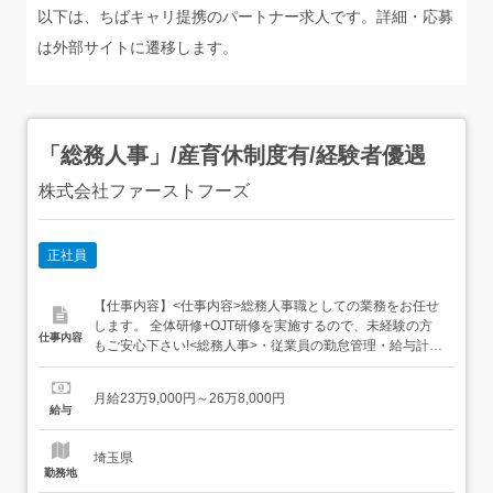
以下は、ちばキャリ提携のパートナー求人です。詳細・応募
は外部サイトに遷移します。
「総務人事」/産育休制度有/経験者優遇
株式会社ファーストフーズ
正社員
【仕事内容】<仕事内容>総務人事職としての業務をお任せ
します。 全体研修+OJT研修を実施するので、未経験の方
仕事内容
もご安心下さい!<総務人事>・従業員の勤怠管理・給与計算
業務、事務備品・厚生備品の管理業務・求人広告の発行と
応募者の採用面接 (パート従業員の採用業務)・来客・電話
月給23万9,000円～26万8,000円
対応、資料作成等製造のサポートをする総務人事担当とし
給与
て幅広いバックオフィス業務に挑戦できます!<雇入...
埼玉県
勤務地