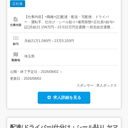
正社員
【仕事内容】<職種>[正]配達・配送・宅配便、ドライバ
ー・運転手、仕分け・シール貼り<雇用形態>正社員<給与>
仕事内容
[正]月給21.159万円～23.532万円交通費:一部支給交通費
(月上限5万円)昇給年1回賞与年2回(7月/12月 賞与4.5ヶ月実
績)超勤手当(実残業時間に応じ支給)地域手当扶養手当・モ
月給21万1,590円～23万5,320円
デル月収・年収<さいたま市内勤務>30歳/残業25H/扶...
給与
埼玉県
勤務地
公開・終了予定日：
2026/08/02
～
更新日：
2026/08/02
スポンサー : 求人ボックス
求人詳細を見る
配達/ドライバー/仕分け・シール貼り ヤマ