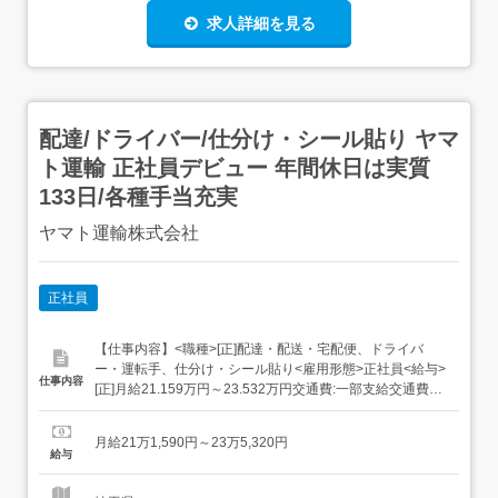
求人詳細を見る
配達/ドライバー/仕分け・シール貼り ヤマ
ト運輸 正社員デビュー 年間休日は実質
133日/各種手当充実
ヤマト運輸株式会社
正社員
【仕事内容】<職種>[正]配達・配送・宅配便、ドライバ
ー・運転手、仕分け・シール貼り<雇用形態>正社員<給与>
仕事内容
[正]月給21.159万円～23.532万円交通費:一部支給交通費
(月上限5万円)昇給年1回賞与年2回(7月/12月 賞与4.5ヶ月実
績)超勤手当(実残業時間に応じ支給)地域手当扶養手当・モ
月給21万1,590円～23万5,320円
デル月収・年収<さいたま市内勤務>30歳/残業25H/扶...
給与