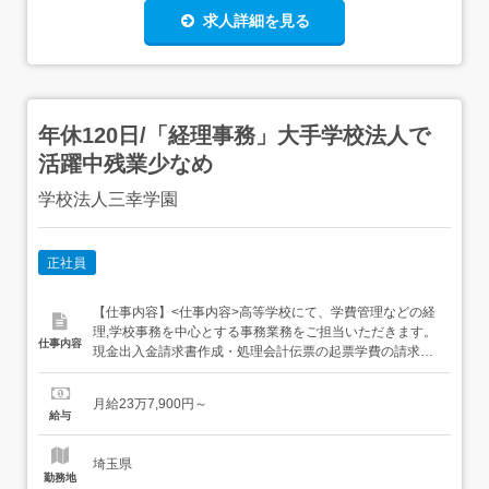
求人詳細を見る
年休120日/「経理事務」大手学校法人で
活躍中残業少なめ
学校法人三幸学園
正社員
【仕事内容】<仕事内容>高等学校にて、学費管理などの経
理,学校事務を中心とする事務業務をご担当いただきます。
仕事内容
現金出入金請求書作成・処理会計伝票の起票学費の請求、
管理決算業務入試業務,広報活動業務 など入社後は、これま
での経験にもとづき、できることから順次お任せします。
月給23万7,900円～
分からないことも丁寧にレクチャーします。経理業務と並
給与
行して、募集活動業務や学生対応もご対応いただきます。
<給与...
埼玉県
勤務地