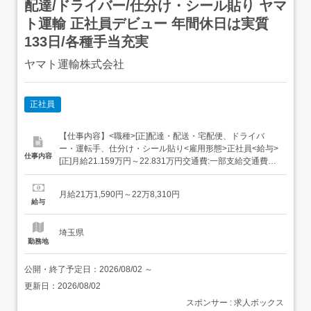
配達/ドライバー/仕分け・シール貼り ヤマ
ト運輸 正社員デビュー 年間休日は実質
133日/各種手当充実
ヤマト運輸株式会社
正社員
【仕事内容】<職種>[正]配達・配送・宅配便、ドライバ
ー・運転手、仕分け・シール貼り<雇用形態>正社員<給与>
仕事内容
[正]月給21.159万円～22.831万円交通費:一部支給交通費
(月上限5万円)昇給年1回賞与年2回(7月/12月 賞与4.5ヶ月実
績)超勤手当(実残業時間に応じ支給)地域手当扶養手当・モ
月給21万1,590円～22万8,310円
デル月収・年収<所沢市内勤務>30歳/残業25H/扶養家...
給与
埼玉県
勤務地
公開・終了予定日：
2026/08/02
～
更新日：
2026/08/02
スポンサー : 求人ボックス