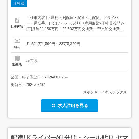
正社員
【仕事内容】<職種>[正]配達・配送・宅配便、ドライバ
ー・運転手、仕分け・シール貼り<雇用形態>正社員<給与>
仕事内容
[正]月給21.159万円～23.532万円交通費:一部支給交通費
(月上限5万円)昇給年1回賞与年2回(7月/12月 賞与4.5ヶ月実
績)超勤手当(実残業時間に応じ支給)地域手当扶養手当・モ
月給21万1,590円～23万5,320円
デル月収・年収<さいたま市内勤務>30歳/残業25H/扶...
給与
埼玉県
勤務地
公開・終了予定日：
2026/08/02
～
更新日：
2026/08/02
スポンサー : 求人ボックス
求人詳細を見る
配達/ドライバー/仕分け・シール貼り ヤマ