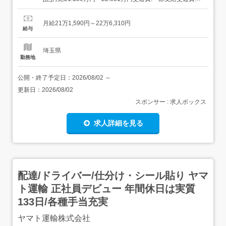
(月上限5万円)昇給年1回賞与年2回(7月/12月 賞与4.5ヶ月実
績)超勤手当(実残業時間に応じ支給)地域手当扶養手当・モ
月給21万1,590円～22万6,310円
デル月収・年収<熊谷市内勤務>30歳/残業25H/扶養家...
給与
埼玉県
勤務地
公開・終了予定日：
2026/08/02
～
更新日：
2026/08/02
スポンサー : 求人ボックス
求人詳細を見る
配達/ドライバー/仕分け・シール貼り ヤマ
ト運輸 正社員デビュー 年間休日は実質
133日/各種手当充実
ヤマト運輸株式会社