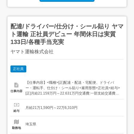
配達/ドライバー/仕分け・シール貼り ヤマ
ト運輸 正社員デビュー 年間休日は実質
133日/各種手当充実
ヤマト運輸株式会社
正社員
【仕事内容】<職種>[正]配達・配送・宅配便、ドライバ
ー・運転手、仕分け・シール貼り<雇用形態>正社員<給与>
仕事内容
[正]月給21.159万円～22.631万円交通費:一部支給交通費
(月上限5万円)昇給年1回賞与年2回(7月/12月 賞与4.5ヶ月実
績)超勤手当(実残業時間に応じ支給)地域手当扶養手当・モ
月給21万1,590円～22万6,310円
デル月収・年収<熊谷市内勤務>30歳/残業25H/扶養家...
給与
埼玉県
勤務地