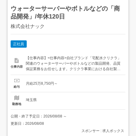
ウォーターサーバーやボトルなどの「商
品開発」/年休120日
株式会社ナック
正社員
【仕事内容】<仕事内容>自社ブランド「宅配水クリクラ」
関連のウォーターサーバーやボトルなどの製品開発、品質
仕事内容
保証業務をお任せします。クリクラ事業における自社製品
の開発およびプロセス管理をお任せします。ウォーターサ
ーバーやボトルの企画設計、要求仕様の策定海外OEM工場
月給25万8,750円～
との連携、量産立ち上げのプロセス管理製品の品質保証業
給与
務全般<雇入れ直後>上記業務<変更の範囲>会社の定める業
務全般...
埼玉県
勤務地
公開・終了予定日：
2026/08/08
～
更新日：
2026/08/08
スポンサー : 求人ボックス