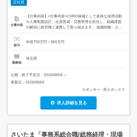
正社員
【仕事内容】<仕事内容>CHRO候補として多様な採用活動
や人事制度設計、社員育成・労務管理を担当し、組織課題
仕事内容
の解決に経営陣と連携して取り組みます。 組織戦略・人材
戦略の立案、実行 採用計画の策定・採用活動全般└中途・
新卒・アルバイト・海外人材含む 人事制度(評価・報酬・
年収750万円～960万円
等級制度等)の構築・運用・改善 社員の育成・研修企画・
給与
キャリア開発支援 労務管理、安全衛生、コンプライアンス
体制整備...
埼玉県
勤務地
公開・終了予定日：
2026/08/04
～
更新日：
2026/08/04
スポンサー : 求人ボックス
求人詳細を見る
さいたま「事務系総合職/総務経理・現場