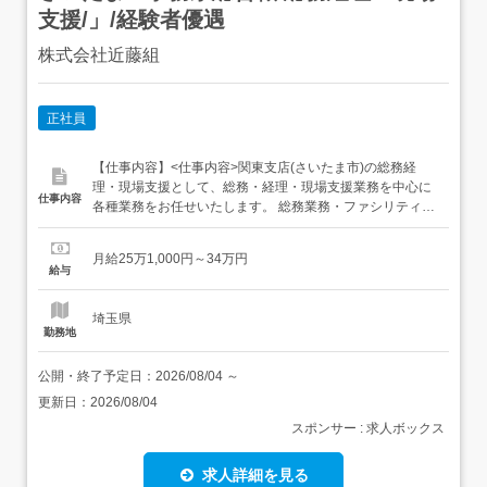
支援/」/経験者優遇
株式会社近藤組
正社員
【仕事内容】<仕事内容>関東支店(さいたま市)の総務経
理・現場支援として、総務・経理・現場支援業務を中心に
仕事内容
各種業務をお任せいたします。 総務業務・ファシリティマ
ネジメント(備品管理、設備保全など)・文書の管理・福利
厚生業務、社宅・独身寮管理 経理業務・仕分伝票処理、勘
月給25万1,000円～34万円
定科目の残高管理、仕入代金等支払業務・債権、債務管
給与
理、資金計画/調達/管理、取引先与信管理・税務調査対応、
税務各...
埼玉県
勤務地
公開・終了予定日：
2026/08/04
～
更新日：
2026/08/04
スポンサー : 求人ボックス
求人詳細を見る