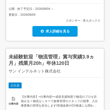
公開・終了予定日：
2026/08/04
～
更新日：
2026/08/04
スポンサー : 求人ボックス
求人詳細を見る
未経験歓迎「物流管理」賞与実績3.9ヵ
月」残業月20h」年休120日
サン インテルネット株式会社
正社員
【仕事内容】<仕事内容><成長支援制度で物流のプロを目
指せる > 物流センターで倉庫管理やスタッフの指導、入出
仕事内容
庫業務の管理を担当します!現場改善やDX推進にも関われ
る・物流センターでの倉庫管理業務全般をお任せしま