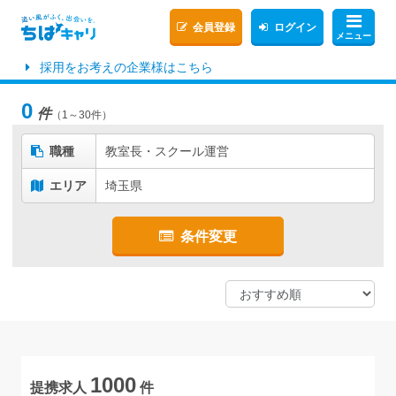
会員登録
ログイン
メニュー
採用をお考えの企業様はこちら
0
件
（1～30件）
職種
教室長・スクール運営
エリア
埼玉県
条件変更
1000
提携求人
件