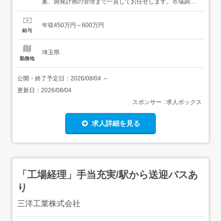
案、開発計画の管理まで一貫してお任せします。市場調査
や既存製品の分析を通じて新製品の企画立案を行い、開発
計画の管理まで一貫して担当します。 将来的には製品群全
年収450万円～600万円
体を俯瞰し、競争力を高める役割を期待しています。市場
給与
調査、ニーズ分析新製品の企画立案開発テーマの計画管理
<雇い入れ直後...
埼玉県
勤務地
公開・終了予定日：
2026/08/04
～
更新日：
2026/08/04
スポンサー : 求人ボックス
求人詳細を見る
「工場経理」手当充実/駅から送迎バスあ
り
三洋工業株式会社