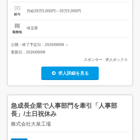
す。店長一人ひとりに大きな裁量権が与えられています。
地域のお客様のニーズを踏まえた商品構成や売場づくり、
月給29万5,000円～35万5,000円
販売計画の立案など、自らのアイデアを活かしながら店舗
給与
運営を行える環境です。店舗での接客・販売・コーディネ
ートの提案地域ニーズを踏...
埼玉県
勤務地
公開・終了予定日：
2026/08/08
～
更新日：
2026/08/08
スポンサー : 求人ボックス
求人詳細を見る
急成長企業で人事部門を牽引「人事部
長」/土日祝休み
株式会社大泉工場