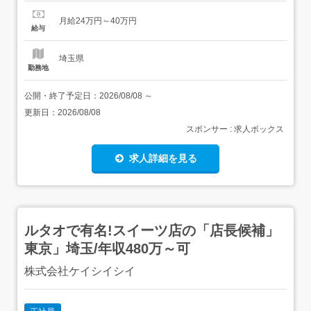
す。・スタッフの配置や業務指導、入出庫の管理業務に加
月給24万円～40万円
え、 協力会社との連携も担当します。・現場運営だけでな
給与
く、DX化や業務効率化にも取り組み、改善活動や最新技術
の導入を進めること...
埼玉県
勤務地
公開・終了予定日：
2026/08/08
～
更新日：
2026/08/08
スポンサー : 求人ボックス
求人詳細を見る
ルタオで有名!スイーツ店の「店長候補」
東京」埼玉/年収480万～可
株式会社ケイシイシイ