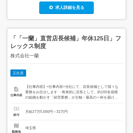
求人詳細を見る
「「一蘭」直営店長候補」年休125日」フ
レックス制度
株式会社一蘭
正社員
【仕事内容】<仕事内容>当社にて、店長候補として様々な
業務をお任せします ・将来的に店長として、約100名規模
仕事内容
の組織を動かす「経営業務」が主軸・最高の一杯を届ける
環境をプロデュースしていただきます 数値管理を中心とし
た経営管理業務 スタッフの教育、指導、育成業務とチーム
月給27万5,000円～32万円
マネジメント 事前準備や振り返りを怠らず、周囲からのア
給与
ドバイスを素直に実践する姿勢が求められます 誠実なチー
ム作...
埼玉県
勤務地