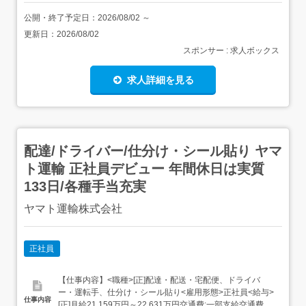
公開・終了予定日：
2026/08/02
～
更新日：
2026/08/02
スポンサー : 求人ボックス
求人詳細を見る
配達/ドライバー/仕分け・シール貼り ヤマ
ト運輸 正社員デビュー 年間休日は実質
133日/各種手当充実
ヤマト運輸株式会社
正社員
【仕事内容】<職種>[正]配達・配送・宅配便、ドライバ
ー・運転手、仕分け・シール貼り<雇用形態>正社員<給与>
仕事内容
[正]月給21.159万円～22.631万円交通費:一部支給交通費