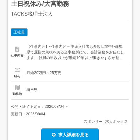
土日祝休み/大宮勤務
TACKS税理士法人
正社員
【仕事内容】<仕事内容><中途入社者も多数活躍中!>群馬
県で屈指の規模を誇る当事務所にて、会計業務をお任せし
仕事内容
ます。 社員の半数以上が勤続10年以上!働きやすさが魅力
決算書や申告書の作成など、会計業務をご担当いただきま
す。 20代～30代活躍中/当法人は20代～30代を中心に、幅
月給20万円～25万円
広い年齢層のメンバーが活躍中です。社歴や年齢に関係な
給与
くコミュニケーションを取り、チームワークを大切にして
います。...
埼玉県
勤務地
公開・終了予定日：
2026/08/04
～
更新日：
2026/08/04
スポンサー : 求人ボックス
求人詳細を見る