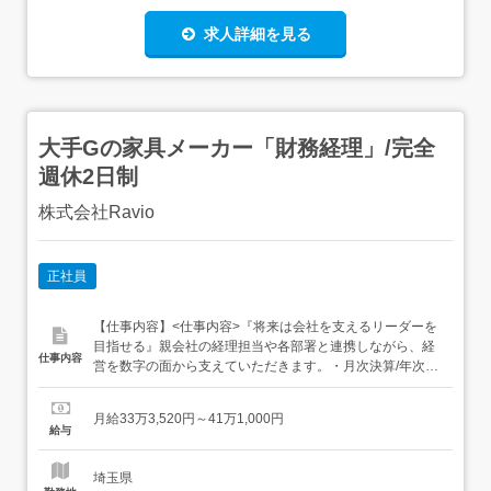
求人詳細を見る
大手Gの家具メーカー「財務経理」/完全
週休2日制
株式会社Ravio
正社員
【仕事内容】<仕事内容>『将来は会社を支えるリーダーを
目指せる』親会社の経理担当や各部署と連携しながら、経
仕事内容
営を数字の面から支えていただきます。・月次決算/年次決
算業務└税計算は親会社が対応のため、税前までを担当し
ます。・決算資料/財務諸表の作成└先輩・補佐と連携・予
月給33万3,520円～41万1,000円
算作成/予実管理のサポート・経営数字(実績/見込み/予算)の
給与
データ作成・報告・チームで監査対応 ご経験に応じて実務
を...
埼玉県