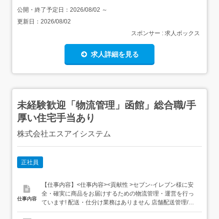
公開・終了予定日：
2026/08/02
～
更新日：
2026/08/02
スポンサー : 求人ボックス
求人詳細を見る
未経験歓迎「物流管理」函館」総合職/手
厚い住宅手当あり
株式会社エスアイシステム
正社員
【仕事内容】<仕事内容><貢献性 >セブン‐イレブン様に安
全・確実に商品をお届けするための物流管理・運営を行っ
仕事内容
ています! 配送・仕分け業務はありません 店舗配送管理/改
善 店舗様へ安全・確実に商品をお届けするための運行状況