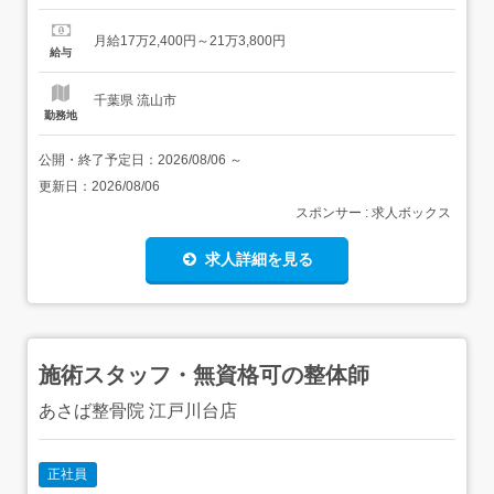
資格可学歴、経験不問64歳以下(定年を上限) 【給与】月給
172,400円 〜 213,800円<給与の備考>給与内訳・基本給
月給17万2,400円～21万3,800円
158,400円～195,800円・地域手当 13,000円・特定処遇改
給与
善手当 1,000...
千葉県 流山市
勤務地
公開・終了予定日：
2026/08/06
～
更新日：
2026/08/06
スポンサー : 求人ボックス
求人詳細を見る
施術スタッフ・無資格可の整体師
あさば整骨院 江戸川台店
正社員