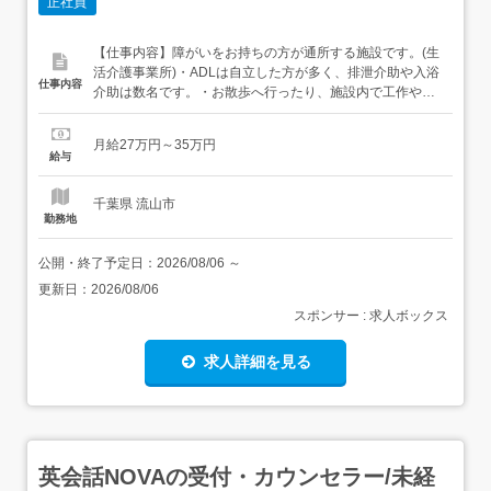
正社員
【仕事内容】障がいをお持ちの方が通所する施設です。(生
活介護事業所)・ADLは自立した方が多く、排泄介助や入浴
仕事内容
介助は数名です。・お散歩へ行ったり、施設内で工作やゲ
ームなど、のんびりとした時間を過ごせるようサポートし
ます。・季節に合わせたイベント(運動会やクリスマス会な
月給27万円～35万円
ど)利用者さんが楽しめるように、プログラムを企画するこ
給与
ともできます。・ワンボックスカーでの送迎業務も含まれ
ます業務変更範...
千葉県 流山市
勤務地
公開・終了予定日：
2026/08/06
～
更新日：
2026/08/06
スポンサー : 求人ボックス
求人詳細を見る
英会話NOVAの受付・カウンセラー/未経