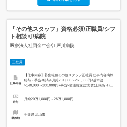
「その他スタッフ」資格必須/正職員/シフ
ト相談可/病院
医療法人社団全生会/江戸川病院
正社員
【仕事内容】募集職種その他スタッフ正社員 仕事内容病棟
給与・手当<給与>月給201,000〜261,000円<基本給
仕事内容
>140,000〜200,000円<手当>交通費支給:実費(上限あり)夜
勤手当:60,000円(10,000円×月6回程度)調整手当:1,000円 経
験加算など考慮<賞与>賞与あり年2回合計4ヶ月分 勤務時
月給20万1,000円～26万1,000円
間シフト制1日勤:8:30～...
給与
千葉県 流山市
勤務地