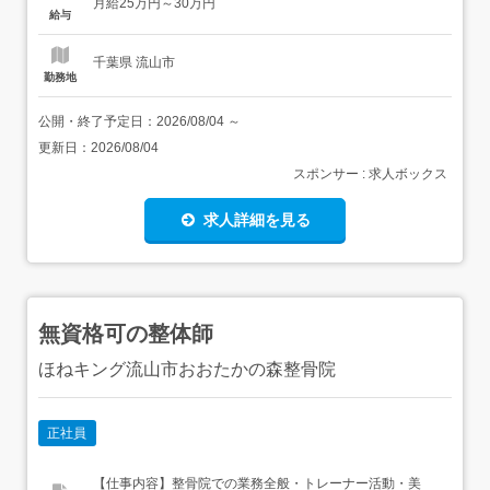
月給25万円～30万円
務時間日勤専従1日勤:8:30～17:30(休憩60分...
給与
千葉県 流山市
勤務地
公開・終了予定日：
2026/08/04
～
更新日：
2026/08/04
スポンサー : 求人ボックス
求人詳細を見る
無資格可の整体師
ほねキング流山市おおたかの森整骨院
正社員
【仕事内容】整骨院での業務全般・トレーナー活動・美