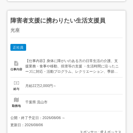
障害者支援に携わりたい生活支援員
光座
正社員
【仕事内容】身体に障がいのある方の日常生活の介護、支
援業務・食事や移動、排泄等の支援 ・生活時間に沿ったニ
仕事内容
ーズに対応・活動プログラム、レクリエーション、季節に
応じた行事や創作活動、外出行事等の企画・実行・仲間と
のふれあいや社会参加の場を設け、地域社会での生活を支
月給22万2,000円～
援・社有車等(ハイエース等)で利用者様の送迎(三郷市内)
給与
施設利用者16名、職員7～8名体制 他施設(越谷市東大沢、
レイクタ...
千葉県 流山市
勤務地
公開・終了予定日：
2026/08/06
～
更新日：
2026/08/06
スポンサー : 求人ボックス