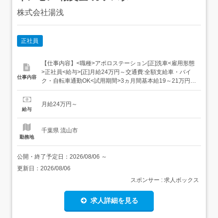
株式会社湯浅
正社員
【仕事内容】<職種>アポロステーション[正]洗車<雇用形態
>正社員<給与>[正]月給24万円～交通費:全額支給車・バイ
仕事内容
ク・自転車通勤OK<試用期間>3ヵ月間基本給19～21万円
+残業代+交通費 期間の短縮/延長あり 乙4種・整備士2級以
上の資格保有者は 試用期間なし<評価>昇給あり(4月)賞与
月給24万円～
あり(6月・12月)インセンティブあり オプションや車の販...
給与
千葉県 流山市
勤務地
公開・終了予定日：
2026/08/06
～
更新日：
2026/08/06
スポンサー : 求人ボックス
求人詳細を見る