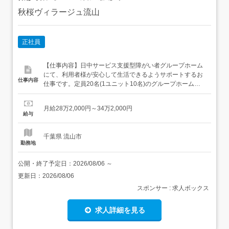
秋桜ヴィラージュ流山
正社員
【仕事内容】日中サービス支援型障がい者グループホーム
にて、利用者様が安心して生活できるようサポートするお
仕事内容
仕事です。定員20名(1ユニット10名)のグループホーム
で、1ユニットを2名の職員で担当するため、職員同士で相
談しながら支援を行えます。利用者様一人ひとりの生活に
月給28万2,000円～34万2,000円
寄り添い、「できること」を大切にしながら支援をお願い
給与
します。<主な仕事内容>食事・排泄・入浴・更衣などの日
常生活のサポー...
千葉県 流山市
勤務地
公開・終了予定日：
2026/08/06
～
更新日：
2026/08/06
スポンサー : 求人ボックス
求人詳細を見る