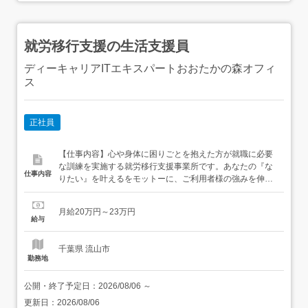
就労移行支援の生活支援員
ディーキャリアITエキスパートおおたかの森オフィ
ス
正社員
【仕事内容】心や身体に困りごとを抱えた方が就職に必要
な訓練を実施する就労移行支援事業所です。あなたの『な
仕事内容
りたい』を叶えるをモットーに、ご利用者様の強みを伸ば
して就職のサポートを実施します。・就職準備ご利用者様
一人一人に合わせて、生活面からスキル面までのサポート
月給20万円～23万円
を実施します。これまでの経験を最大限に活用して、基礎
給与
の部分から社会人スキルまでご利用者様へ伝えていただき
ます。・企業インターン...
千葉県 流山市
勤務地
公開・終了予定日：
2026/08/06
～
更新日：
2026/08/06