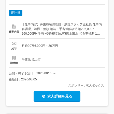
正社員
【仕事内容】募集職種調理師・調理スタッフ正社員 仕事内
容調理、清掃・整頓 給与・手当<給与>月給206,000〜
仕事内容
260,000円<手当>交通費支給:実費(上限あり)食事補助:1日
140円休日出勤手当:深夜勤務手当<賞与>賞与あり年2回 勤
務時間日勤専従1早番:4:00～13:00(休憩60分)2早番:5:00～
月給20万6,000円～26万円
14:00(休憩60分)3日勤:9:00～18...
給与
千葉県 流山市
勤務地
公開・終了予定日：
2026/08/05
～
更新日：
2026/08/05
スポンサー : 求人ボックス
求人詳細を見る