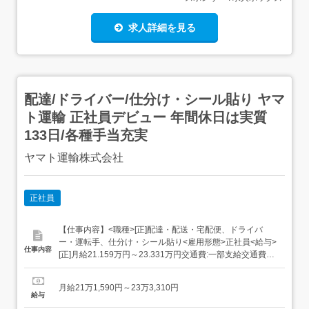
求人詳細を見る
配達/ドライバー/仕分け・シール貼り ヤマ
ト運輸 正社員デビュー 年間休日は実質
133日/各種手当充実
ヤマト運輸株式会社
正社員
【仕事内容】<職種>[正]配達・配送・宅配便、ドライバ
ー・運転手、仕分け・シール貼り<雇用形態>正社員<給与>
仕事内容
[正]月給21.159万円～23.331万円交通費:一部支給交通費
(月上限5万円)昇給年1回賞与年2回(7月/12月 賞与4.5ヶ月実
績)超勤手当(実残業時間に応じ支給)地域手当扶養手当・モ
月給21万1,590円～23万3,310円
デル月収・年収<松戸市内勤務>30歳/残業25H/扶養家...
給与