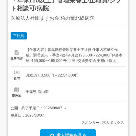
「年休110以上」管理栄養士/正職員/シフ
ト相談可/病院
医療法人社団ますお会 柏の葉北総病院
正社員
【仕事内容】募集職種管理栄養士正社員 仕事内容献立作
成、調理 給与・手当<給与>月給193,500〜224,800円<基本
仕事内容
給>165,000〜195,000円<手当>交通費支給:実費(上限あり)
交通費支給月額:50,000円職能手当:15,000円住宅手
当:5,000円調整手当:8,500〜9,800円皆勤手当:7,000円<賞
月給19万3,500円～22万4,800円
与>賞与あり年2回合計...
給与
千葉県 流山市
勤務地
公開・終了予定日：
2026/08/07
～
更新日：
2026/08/07
スポンサー : 求人ボックス
求人詳細を見る