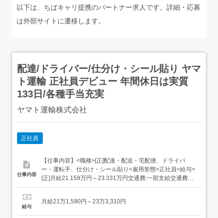
以下は、ちばキャリ提携のパートナー求人です。詳細・応募
は外部サイトに遷移します。
配達/ドライバー/仕分け・シール貼り ヤマ
ト運輸 正社員デビュー 年間休日は実質
133日/各種手当充実
ヤマト運輸株式会社
正社員
【仕事内容】<職種>[正]配達・配送・宅配便、ドライバ
ー・運転手、仕分け・シール貼り<雇用形態>正社員<給与>
仕事内容
[正]月給21.159万円～23.331万円交通費:一部支給交通費
(月上限5万円)昇給年1回賞与年2回(7月/12月 賞与4.5ヶ月実
績)超勤手当(実残業時間に応じ支給)地域手当扶養手当・モ
月給21万1,590円～23万3,310円
デル月収・年収<松戸市内勤務>30歳/残業25H/扶養家...
給与