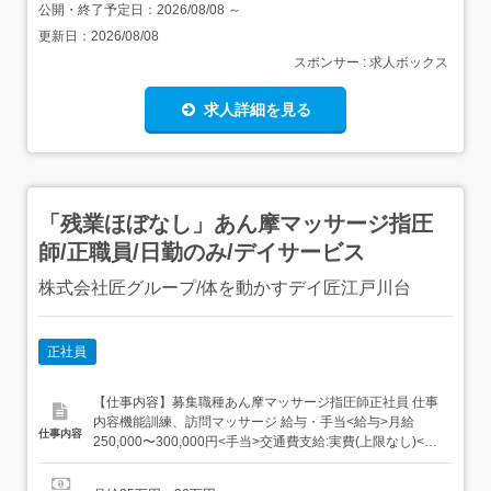
公開・終了予定日：
2026/08/08
～
更新日：
2026/08/08
スポンサー : 求人ボックス
求人詳細を見る
「残業ほぼなし」あん摩マッサージ指圧
師/正職員/日勤のみ/デイサービス
株式会社匠グループ/体を動かすデイ匠江戸川台
正社員
【仕事内容】募集職種あん摩マッサージ指圧師正社員 仕事
内容機能訓練、訪問マッサージ 給与・手当<給与>月給
仕事内容
250,000〜300,000円<手当>交通費支給:実費(上限なし)<賞
与>賞与あり年1回合計1ヶ月分250,000〜300,000円業績連
動 資格資格必須:あん摩マッサージ指圧師、自動車免許 勤