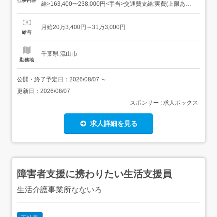
仕事内容
給>163,400〜238,000円<手当>交通費支給:実費(上限あり)
資格手当:10,000〜15,000円職務手当:15,000〜30,000円調
整手当:15,000〜30,000円<賞与>賞与あり年2回 勤務時間
月給20万3,400円～31万3,000円
日勤専従1...
給与
千葉県 流山市
勤務地
公開・終了予定日：
2026/08/07
～
更新日：
2026/08/07
スポンサー : 求人ボックス
求人詳細を見る
障害者支援に携わりたい生活支援員
生活介護事業所なないろ