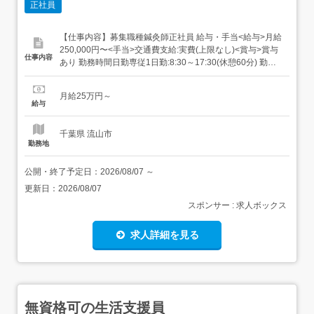
正社員
【仕事内容】募集職種鍼灸師正社員 給与・手当<給与>月給
250,000円〜<手当>交通費支給:実費(上限なし)<賞与>賞与
仕事内容
あり 勤務時間日勤専従1日勤:8:30～17:30(休憩60分) 勤務
形態残業ほぼなし、日勤のみ可、シフト相談可 休日・休暇
有給消化促進、週休2日、日曜休み、産休あり、育休あ
月給25万円～
り、夏季休暇、年末年始休暇 福利厚生社会保険完備、資格
給与
取...
千葉県 流山市
勤務地
公開・終了予定日：
2026/08/07
～
更新日：
2026/08/07
スポンサー : 求人ボックス
求人詳細を見る
無資格可の生活支援員