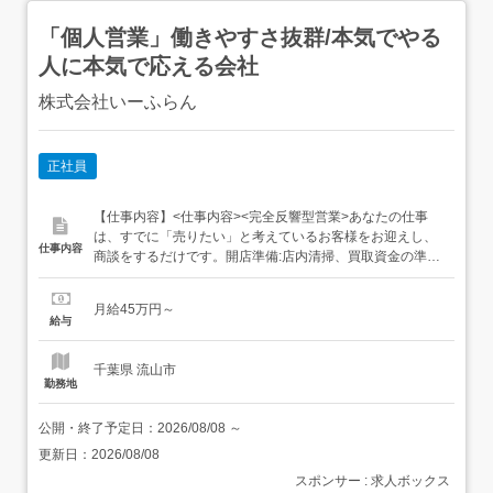
「個人営業」働きやすさ抜群/本気でやる
人に本気で応える会社
株式会社いーふらん
正社員
【仕事内容】<仕事内容><完全反響型営業>あなたの仕事
は、すでに「売りたい」と考えているお客様をお迎えし、
仕事内容
商談をするだけです。開店準備:店内清掃、買取資金の準備
など接客・査定:1日6～7組ほどのお客様の対応買取・成約:
査定金額を提示し、ご納得いただければ契約閉店作業:買取
月給45万円～
商品の発送など集客や、商談のアポイント取得は本社が行
給与
っているため、飛び込み営業や外回り、ひたすら電話をか
ける、な...
千葉県 流山市
勤務地
公開・終了予定日：
2026/08/08
～
更新日：
2026/08/08
スポンサー : 求人ボックス