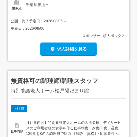
め...
千葉県 流山市
勤務地
公開・終了予定日：
2026/08/06
～
更新日：
2026/08/06
スポンサー : 求人ボックス
求人詳細を見る
無資格可の調理師/調理スタッフ
特別養護老人ホーム松戸陽だまり館
正社員
【仕事内容】特別養護老人ホームの入所者様、デイサービ
スのご利用者様の食事を作る仕事朝食・夕食80食、昼食
仕事内容
120食を8名の調理員で対応 【経験・資格】<応募要件>無