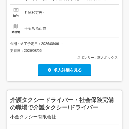
ロとして患者様と関わっていきます。#施術に集中できる
環境を、本気でつくっていますCUREPROでは「業務革
月給30万円～
命」と呼んでいる仕組みがあります。施術に集中できない
給与
原因を、一つひとつ取り除いてきた結果です。 電話対応
一...
千葉県 流山市
勤務地
公開・終了予定日：
2026/08/06
～
更新日：
2026/08/06
スポンサー : 求人ボックス
求人詳細を見る
介護タクシードライバー・社会保険完備
の職場で介護タクシー/ドライバー
小金タクシー有限会社