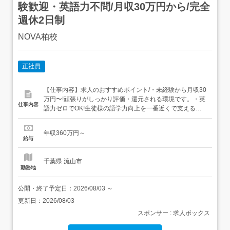
験歓迎・英語力不問/月収30万円から/完全
週休2日制
NOVA柏校
正社員
【仕事内容】求人のおすすめポイント/・未経験から月収30
万円〜!頑張りがしっかり評価・還元される環境です。・英
仕事内容
語力ゼロでOK!生徒様の語学力向上を一番近くで支える
「伴走者」として活躍。・裁量のある校舎運営!アイデアを
活かしたプロモーションや目標達成のやりがいがありま
年収360万円～
す。<具体的な仕事内容>英会話スクール「NOVA」の校舎
給与
運営スタッフとしてご活躍いただきます。単なる...
千葉県 流山市
勤務地
公開・終了予定日：
2026/08/03
～
更新日：
2026/08/03
スポンサー : 求人ボックス