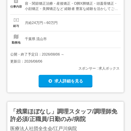
容・関節矯正治療・産後矯正・O脚X脚矯正・頭蓋骨矯正・
仕事内容
小顔矯正・美脚矯正など 経験者 豊富な経験を活かしてご活
躍いただける方大歓迎!!院長候補として活躍も可能 通勤距
離を考慮し、あなたのスキルに合った勤務地を提供可能!施
月給24万円～60万円
術スタッフとしても安心 「院長の責任はちょっと…」とい
給与
う方も大丈夫。安心して働ける環境が整っていま...
千葉県 流山市
勤務地
公開・終了予定日：
2026/08/06
～
更新日：
2026/08/06
スポンサー : 求人ボックス
求人詳細を見る
「残業ほぼなし」調理スタッフ/調理師免
許必須/正職員/日勤のみ/病院
医療法人社団全生会/江戸川病院