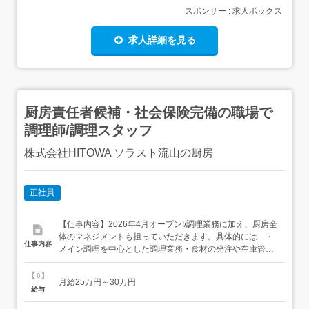
スポンサー : 求人ボックス
求人詳細を見る
厨房責任者候補・社会保険完備の職場で
調理師/調理スタッフ
株式会社HITOWA ソラスト流山の厨房
正社員
【仕事内容】2026年4月オープン!/調理業務に加え、厨房全
体のマネジメントも担っていただきます。具体的には…・
仕事内容
メイン調理を中心とした調理業務・食材の発注や在庫管
理・スタッフのシフト調整や教育・育成・人件費や食材費
などコスト管理・施設や本社とのやり取り など調理スキル
月給25万円～30万円
を活かしながら、チームをまとめるリーダー役としてご活
給与
躍いただけます。・従事すべき業務の変更範囲:会社の定