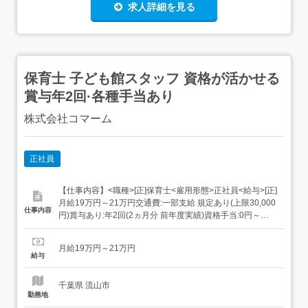
求人詳細を見る
保育士 子ども館スタッフ 資格が活かせる
賞与年2回·各種手当あり
株式会社コマーム
正社員
【仕事内容】<職種>[正]保育士<雇用形態>正社員<給与>[正]
月給19万円～21万円交通費:一部支給 規定あり(上限30,000
仕事内容
円)賞与あり:年2回(2ヵ月分 前年度実績)資格手当:0円～
2,000円子ども手当:0円～11,000円その他手当:20,000円<
仕事内容>野田市の子ども館にてスタッフ募集!日々の遊び
月給19万円～21万円
や活動を通して子どもたちの成長を間近で感...
給与
千葉県 流山市
勤務地