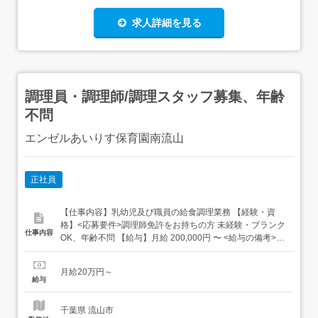
求人詳細を見る
調理員・調理師/調理スタッフ募集、年齢
不問
エンゼルあいりす保育園南流山
正社員
【仕事内容】乳幼児及び職員の給食調理業務 【経験・資
格】<応募要件>調理師免許をお持ちの方 未経験・ブランク
仕事内容
OK、年齢不問 【給与】月給 200,000円 〜 <給与の備考>
研修期間 3か月(条件変更なし) 研修期間=試用期間となりま
す 【求人番号】633191 【勤務地】千葉県流山市南流山1
月給20万円～
丁目10-1 【市区町村】流山市 【都道府県】千葉県 【最寄
給与
り駅】JR武蔵野線 南流山駅から徒...
千葉県 流山市