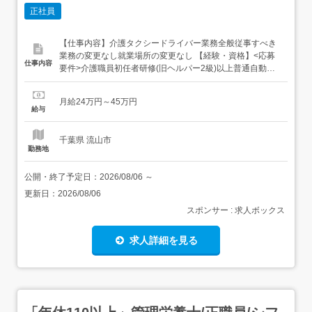
正社員
【仕事内容】介護タクシードライバー業務全般従事すべき
業務の変更なし就業場所の変更なし 【経験・資格】<応募
仕事内容
要件>介護職員初任者研修(旧ヘルパー2級)以上普通自動車
運転免許～64歳まで(定年を上限とする)経験・学歴不問
【給与】月給 240,000円 〜 450,000円<給与の備考>入社3
月給24万円～45万円
ヶ月間は保証給制度あり(月額240,000円)諸手当ありノルマ
給与
なし固定残業代なし試用...
千葉県 流山市
勤務地
公開・終了予定日：
2026/08/06
～
更新日：
2026/08/06
スポンサー : 求人ボックス
求人詳細を見る