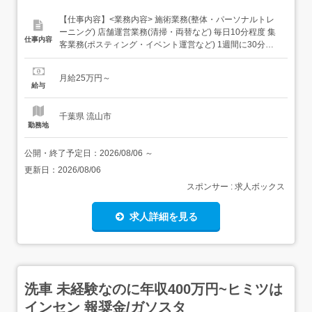
【仕事内容】<業務内容> 施術業務(整体・パーソナルトレ
ーニング) 店舗運営業務(清掃・両替など) 毎日10分程度 集
仕事内容
客業務(ポスティング・イベント運営など) 1週間に30分～1
時間程度<一日のスケジュール例> 09:00～ 朝礼・ミーティ
ング 09:30～ 施術 14:00～ 休憩 15:30～ 施術 18:30 退勤<
月給25万円～
どんな患者様が多い?>腰痛改善や産後の骨盤矯正、...
給与
千葉県 流山市
勤務地
公開・終了予定日：
2026/08/06
～
更新日：
2026/08/06
スポンサー : 求人ボックス
求人詳細を見る
洗車 未経験なのに年収400万円~ヒミツは
インセン 報奨金/ガソスタ