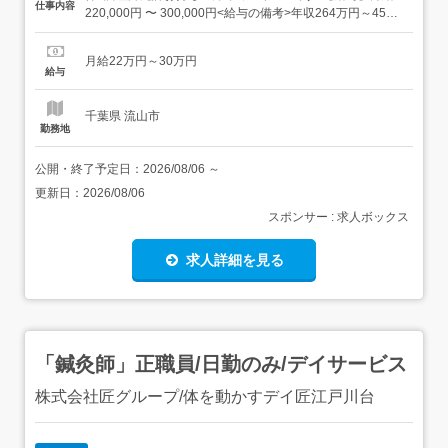
仕事内容
220,000円 〜 300,000円<給与の備考>年収264万円～450
万円 経験を考慮致します。 【求人番号】599441 【勤務
地】千葉県流山市西初石4-368-3 【市区町村】流山市 【都
月給22万円～30万円
道府県】千葉県 【最寄り駅】東武野田線 初石駅から徒歩で
給与
11分, つくばエクスプレ...
千葉県 流山市
勤務地
公開・終了予定日：
2026/08/06
～
更新日：
2026/08/06
スポンサー : 求人ボックス
求人詳細を見る
「鍼灸師」正職員/日勤のみ/デイサービス
株式会社匠グループ/体を動かすデイ匠江戸川台