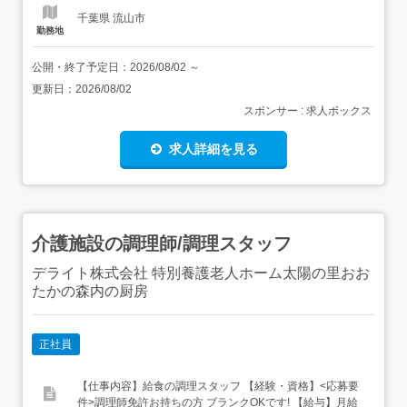
千葉県 流山市
勤務地
公開・終了予定日：
2026/08/02
～
更新日：
2026/08/02
スポンサー : 求人ボックス
求人詳細を見る
介護施設の調理師/調理スタッフ
デライト株式会社 特別養護老人ホーム太陽の里おお
たかの森内の厨房
正社員
【仕事内容】給食の調理スタッフ 【経験・資格】<応募要
件>調理師免許お持ちの方 ブランクOKです! 【給与】月給