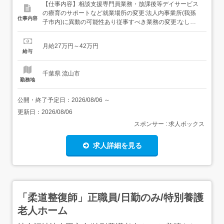
【仕事内容】相談支援専門員業務・放課後等デイサービス
の療育のサポートなど就業場所の変更:法人内事業所(我孫
仕事内容
子市内)に異動の可能性あり従事すべき業務の変更:なし
【経験・資格】<応募要件>相談支援専門員任用資格<歓迎
要件>下記いずれかの資格をお持ちの方・保育士・児童指
月給27万円～42万円
導員・社会福祉主事・社会福祉士・小中高校の教員免許・
給与
介護福祉士 【給与】月給 270,000円 〜 420,...
千葉県 流山市
勤務地
公開・終了予定日：
2026/08/06
～
更新日：
2026/08/06
スポンサー : 求人ボックス
求人詳細を見る
「柔道整復師」正職員/日勤のみ/特別養護
老人ホーム