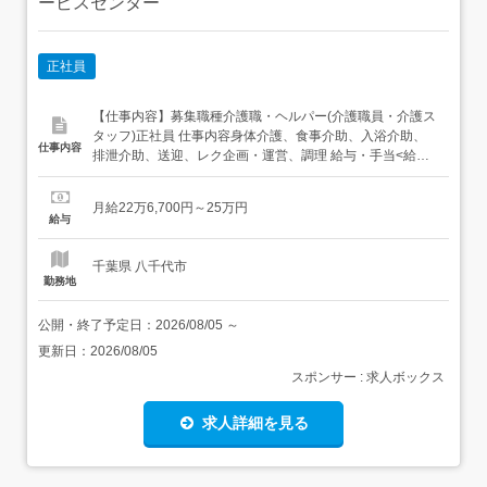
ービスセンター
正社員
【仕事内容】募集職種介護職・ヘルパー(介護職員・介護ス
タッフ)正社員 仕事内容身体介護、食事介助、入浴介助、
仕事内容
排泄介助、送迎、レク企画・運営、調理 給与・手当<給与>
月給226,700〜250,000円<手当>交通費支給:実費(上限あ
り)交通費支給月額:24,500円<賞与>賞与あり 勤務時間日勤
月給22万6,700円～25万円
専従1日勤:8:00～19:00(休憩60分) 勤務形態残業...
給与
千葉県 八千代市
勤務地
公開・終了予定日：
2026/08/05
～
更新日：
2026/08/05
スポンサー : 求人ボックス
求人詳細を見る