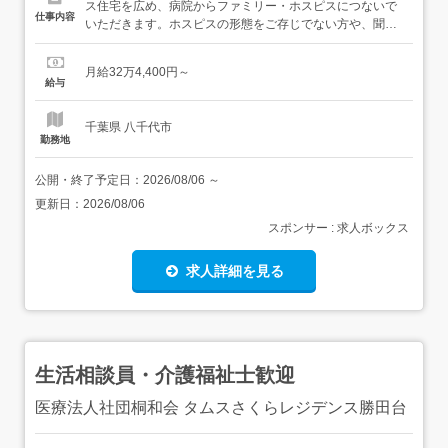
ス住宅を広め、病院からファミリー・ホスピスにつないで
仕事内容
いただきます。ホスピスの形態をご存じでない方や、聞い
た事はあるけれど、詳細を知らない方に説明をしていただ
きます。 どこに営業??・病院・クリニック・居宅施設・行
月給32万4,400円～
政 など 営業先によっては、移動時に、車の運転が伴う場合
給与
がございます。 営業先で、説明をする方は?・現場で働か
れているス...
千葉県 八千代市
勤務地
公開・終了予定日：
2026/08/06
～
更新日：
2026/08/06
スポンサー : 求人ボックス
求人詳細を見る
生活相談員・介護福祉士歓迎
医療法人社団桐和会 タムスさくらレジデンス勝田台