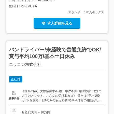
公開・終了予定日：
2026/08/06
～
更新日：
2026/08/06
スポンサー : 求人ボックス
求人詳細を見る
バンドライバー/未経験で普通免許でOK/
賞与平均100万/基本土日休み
ニッコン株式会社
正社員
【仕事内容】女性活躍中/経験・学歴不問!<普通免許1枚>で
大手のメリット、こんなに受け取れます 賞与は<平均100
仕事内容
万円>を支給! 日勤のみの安定勤務 時間や休みの相談がしや
すい 嬉しい週休2日制!基本土日休み 「子育ても落ち着いた
し、 そろそろ仕事復帰したい」そんな方も大歓迎!有給が取
月給25万円～30万円
得しやすいので、家庭のある方でも働きやすい環境です ...