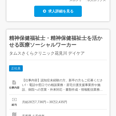
スポンサー : 求人ボックス
求人詳細を見る
精神保健福祉士・精神保健福祉士を活か
せる医療ソーシャルワーカー
タムスさくらクリニック花見川 デイケア
正社員
【仕事内容】認知症未経験の方、新卒の方もご応募くださ
い!・電話や窓口での相談業務・居宅介護支援事業所や施
仕事内容
設、病院への営業・外来対応・書類作成・情報配信業務・
関係機関との連携・患者様対応 など 業務の変更の範囲:会
社の定める範囲で業務内容変更の可能性あり 就業場所の変
月給28万7,736円～39万2,435円
更の範囲:会社の定める範囲で就業場所変更の可能性あり
給与
<602879/80010-84108> 【経験・資格】<...