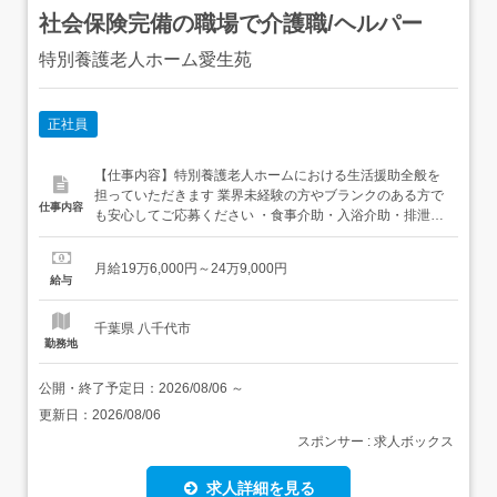
社会保険完備の職場で介護職/ヘルパー
特別養護老人ホーム愛生苑
正社員
【仕事内容】特別養護老人ホームにおける生活援助全般を
担っていただきます 業界未経験の方やブランクのある方で
仕事内容
も安心してご応募ください ・食事介助・入浴介助・排泄介
助など 従事すべき業務の変更なし 就業場所の変更なし
【経験・資格】<応募要件>・未経験者もご相談可能です <
月給19万6,000円～24万9,000円
歓迎要件>経験者のある方・お資格をお持ちの方 【給与】
給与
月給 196,000円 〜 249,000円<給与の備...
千葉県 八千代市
勤務地
公開・終了予定日：
2026/08/06
～
更新日：
2026/08/06
スポンサー : 求人ボックス
求人詳細を見る