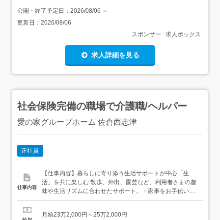
公開・終了予定日：
2026/08/06
～
更新日：
2026/08/06
スポンサー : 求人ボックス
求人詳細を見る
社会保険完備の職場で介護職/ヘルパー
愛の家グループホーム 佐倉西志津
正社員
【仕事内容】暮らしに寄り添う生活サポートが中心「生
活」を共に楽しむ:散歩、外出、園芸など、利用者さまの趣
仕事内容
味や生活リズムに合わせたサポート。・家事をお手伝い:掃
除や洗濯など、利用者さまが「できること」を尊重し、自
立に向けた支援を行います。・身体介助も日常業務:食事・
月給23万2,000円～25万2,000円
入浴・排泄など、生活に必要な身体的なお手伝いも行いま
給与