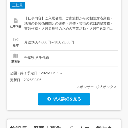
正社員
【仕事内容】ご入居者様、ご家族様からの相談対応業務・
地域の各関係機関との連携・調整・苦情の窓口調整業務・
仕事内容
書類作成・入居者獲得のための営業活動・入居申込対応、
相談対応・実態調査、契約・受診付添い 医療法人社団桐和
会にて採用・雇用され、在籍出向として、タムスさくらレ
月給26万4,600円～38万2,050円
ジデンス勝田台にて勤務していただきます。 業務の変更の
給与
範囲:会社の定める範囲で業務内容変更の可能性あり 就業場
所の変...
千葉県 八千代市
勤務地
公開・終了予定日：
2026/08/06
～
更新日：
2026/08/06
スポンサー : 求人ボックス
求人詳細を見る