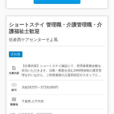
ショートステイ 管理職・介護管理職・介
護福祉士歓迎
佐倉西ケアセンターそよ風
正社員
【仕事内容】ショートステイ施設にて、管理者業務全般を
担当いただきます。日勤・夜勤を含む24時間体制の運営管
仕事内容
理を行いながら、ご利用者様の入退所対応やスタッフとの
連携、各種調整を担っていただきます。短期間だからこそ
求められるきめ細やかな対応が活かされる業務です。[主な
月給28万円～37万8,000円
業務内容]・スタッフのシフト調整、日勤・夜勤の体制管
給与
理・ご利用者様の受け入れ(入退所手続き・契約対応)・ご
家族・ケアマネジャー...
千葉県 八千代市
勤務地