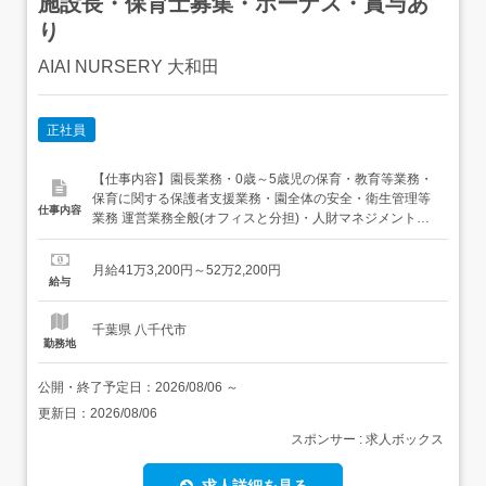
施設長・保育士募集・ボーナス・賞与あ
り
AIAI NURSERY 大和田
正社員
【仕事内容】園長業務・0歳～5歳児の保育・教育等業務・
保育に関する保護者支援業務・園全体の安全・衛生管理等
仕事内容
業務 運営業務全般(オフィスと分担)・人財マネジメント・
育成・保護者応対・収支管理・利用者実績報告・行政対応
など～AIAI NURSERY の「保育理念」、「保育方針」、
月給41万3,200円～52万2,200円
「保育目標」、「保育者10か条」に基づき日々の保育にあ
給与
たっていただきます～従事すべき業務の変更の範...
千葉県 八千代市
勤務地
公開・終了予定日：
2026/08/06
～
更新日：
2026/08/06
スポンサー : 求人ボックス