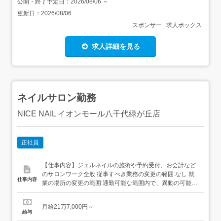
公開・終了予定日：
2026/08/06
～
更新日：
2026/08/06
スポンサー : 求人ボックス
求人詳細を見る
ネイルサロン勤務
NICE NAIL イオンモール八千代緑が丘店
正社員
【仕事内容】ジェルネイルの施術や予約受付、お会計など
のサロンワーク全般 従事すべき業務の変更の範囲:なし 就
仕事内容
業の場所の変更の範囲:通勤可能な範囲内で、異動の可能性
あり 【経験・資格】<応募要件>資格不問未経験可 【給
与】月給 217,000円 〜 <給与の備考>売上歩合給売上達成
月給21万7,000円～
手当 売上額により5,000円or15,000円指名手当 300円～
給与
750円(お客様1人につき300円...