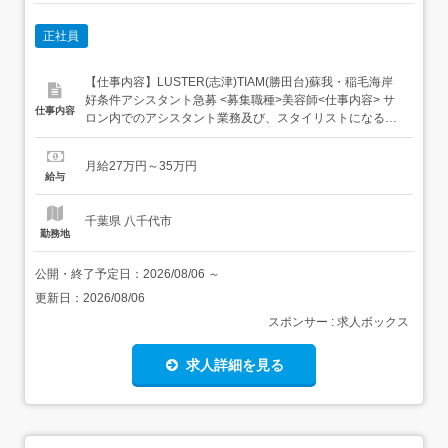
正社員
【仕事内容】LUSTER(志津)TIAM(勝田台)蘇我・稲毛海岸
好条件アシスタント急募 <募集職種>美容師<仕事内容> サ
仕事内容
ロン内でのアシスタント業務及び、スタイリストになる為
のレッスン ヘッドスパ<必要経験>アシスタント<業種>美
容師<施設形態>美容室・ヘアサロン<勤務地>京成線勝田台
月給27万円～35万円
駅、東葉高速勝田台駅から、歩いて徒歩2分です。駅チ
給与
カ。目の前にコンビニあり...
千葉県 八千代市
勤務地
公開・終了予定日：
2026/08/06
～
更新日：
2026/08/06
スポンサー : 求人ボックス
求人詳細を見る