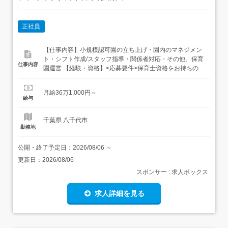
正社員
【仕事内容】小規模認可園の立ち上げ・園内のマネジメン
ト・シフト作成/スタッフ指導・関係者対応・その他、保育
仕事内容
園運営 【経験・資格】<応募要件>保育士資格をお持ちの方
マネジメント経験3年以上ある方(他業種可能)<歓迎要件>実
務経験者優遇異業種での社会人経験ありの方マネジメント
月給36万1,000円～
経験ありの方優遇致します 【給与】月給 361,000円 〜 <給
給与
与の備考><園長> 基本給200,...
千葉県 八千代市
勤務地
公開・終了予定日：
2026/08/06
～
更新日：
2026/08/06
スポンサー : 求人ボックス
求人詳細を見る