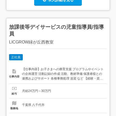
求人詳細を見る
放課後等デイサービスの児童指導員/指導
員
LICGROW緑が丘西教室
正社員
【仕事内容】お子さまへの療育支援 プログラムやイベント
の企画運営 活動記録の作成 活動、教材準備 保護者様との
仕事内容
連携およびサポート 各種事務処理 送迎 など 【経験・資
格】<応募要件>「児童指導員任用資格」に該当する下記い
ずれかの応募資格をお持ちの方が対象です。社会福祉士精
月給24万円～30万円
神保健福祉士幼稚園教諭教員免許(小中高)児童指導員任用
給与
資格心理・教育・社会・社会福祉の学科・研究科卒業...
千葉県 八千代市
勤務地