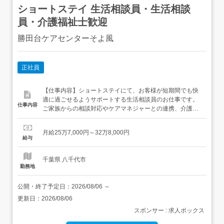
ショートステイ 生活相談員・生活相談
員・介護福祉士歓迎
勝田台ケアセンターそよ風
正社員
【仕事内容】ショートステイにて、お客様が短期間でも快
適に過ごせるようサポートする生活相談員のお仕事です。
仕事内容
ご家族からの相談対応やケアマネジャーとの連携、介護業
務への理解をもって、柔軟な対応が求められます。[主な業
務内容]・ご利用前の相談対応・契約手続き・生活相談業務
月給25万7,000円～32万8,000円
およびケアプラン作成・介護業務全般への関与(食事・入
給与
浴・排せつ・移乗など)・健康チェック、医療連携(バイタ
ル測定、主治医対応...
千葉県 八千代市
勤務地
公開・終了予定日：
2026/08/06
～
更新日：
2026/08/06
スポンサー : 求人ボックス