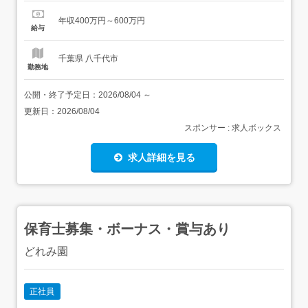
たる事業展開/30代前半での管理職登用有/高卒可/基本曜日
固定制の完全週休2日～<同社とは>弁当・おにぎり・サン
年収400万円～600万円
ドイッチ・惣菜・麺類などの調理済食品や冷凍食品を製
給与
造・販売する総合惣菜メーカーで、日清製粉グループの一
員として幅広い商品...
千葉県 八千代市
勤務地
公開・終了予定日：
2026/08/04
～
更新日：
2026/08/04
スポンサー : 求人ボックス
求人詳細を見る
保育士募集・ボーナス・賞与あり
どれみ園
正社員