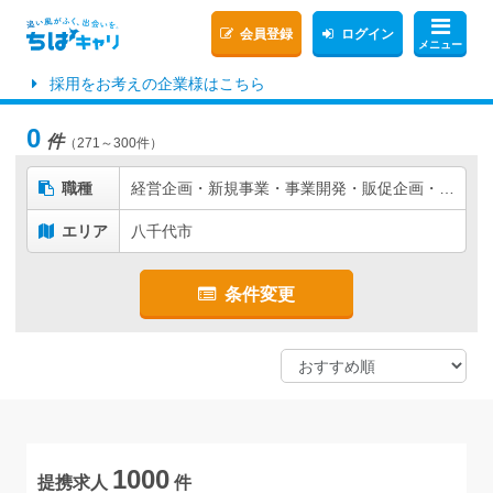
会員登録
ログイン
メニュー
採用をお考えの企業様はこちら
0
件
（271～300件）
職種
経営企画・新規事業・事業開発・販促企画・商品企画
エリア
八千代市
条件変更
1000
提携求人
件