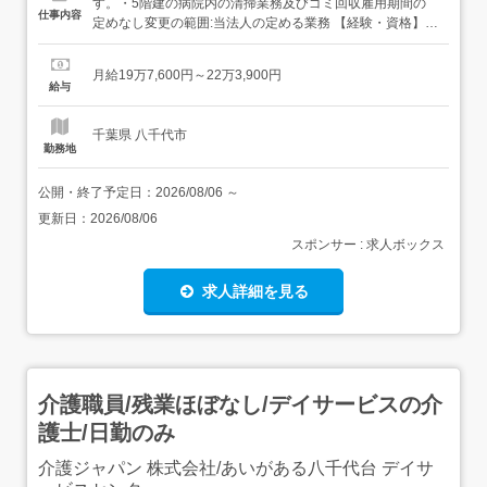
す。・5階建の病院内の清掃業務及びゴミ回収雇用期間の
仕事内容
定めなし変更の範囲:当法人の定める業務 【経験・資格】<
応募要件>無資格可年齢制限あり 64歳(定年が65歳のため)
経験・学歴不問 【給与】月給 197,600円 〜 223,900円<給
月給19万7,600円～22万3,900円
与の備考>基本給+調整手当+ベースアップ手当+補助金通勤
給与
手当実費支給(上限なし)試...
千葉県 八千代市
勤務地
公開・終了予定日：
2026/08/06
～
更新日：
2026/08/06
スポンサー : 求人ボックス
求人詳細を見る
介護職員/残業ほぼなし/デイサービスの介
護士/日勤のみ
介護ジャパン 株式会社/あいがある八千代台 デイサ