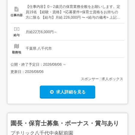
【仕事内容】0～2歳児の保育業務全般をお願いします。定
員19名 【経験・資格】<応募要件>保育士資格をお持ちの
仕事内容
方に限る 【給与】月給 226,000円 〜 <給与の備考> 上記給
与は資格手当、業務手当、千葉市手当を含んでいます 採用
後6か月間の試用期間あり (給与額変更なし) 【求人番号】
月給22万6,000円～
359577 【勤務地】千葉県千葉市花見川区横戸町899-1
給与
【市区町村】千葉市花見川区...
千葉県 八千代市
勤務地
公開・終了予定日：
2026/08/06
～
更新日：
2026/08/06
スポンサー : 求人ボックス
求人詳細を見る
園長・保育士募集・ボーナス・賞与あり
プチリック八千代中央駅前園