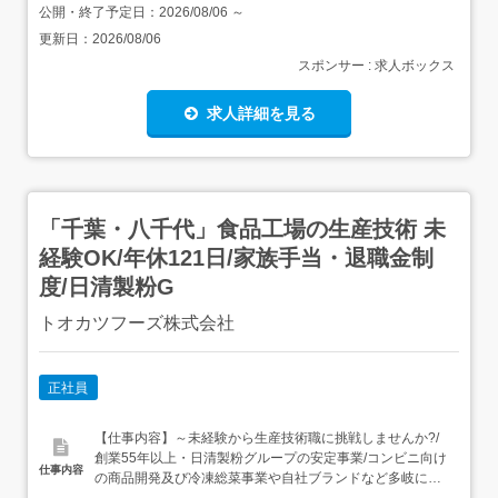
公開・終了予定日：
2026/08/06
～
更新日：
2026/08/06
スポンサー : 求人ボックス
求人詳細を見る
「千葉・八千代」食品工場の生産技術 未
経験OK/年休121日/家族手当・退職金制
度/日清製粉G
トオカツフーズ株式会社
正社員
【仕事内容】～未経験から生産技術職に挑戦しませんか?/
創業55年以上・日清製粉グループの安定事業/コンビニ向け
仕事内容
の商品開発及び冷凍総菜事業や自社ブランドなど多岐にわ