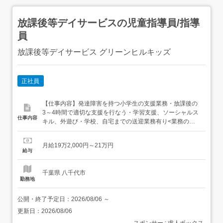
放課後等デイサービスの児童指導員/指導
員
放課後等デイサービス グリーンヒルキッズ
正社員
【仕事内容】発達障害を持つ小学生の支援業務・放課後の
3～4時間で適切な支援を行なう・学習支援、ソーシャルス
仕事内容
キル、外遊び・学校、自宅までの送迎業務有り<業務の変
更範囲:会社の定める業務> 雇用期間の定めなし転勤の可能
性:あり 転勤範囲:当法人各拠点地 【経験・資格】<応募要
月給19万2,000円～21万円
件><いずれかの資格を所持で可>・小学校教諭免許(専修・
給与
1種・2種)・社会福祉士・保育士・児童指導員任...
千葉県 八千代市
勤務地
公開・終了予定日：
2026/08/06
～
更新日：
2026/08/06