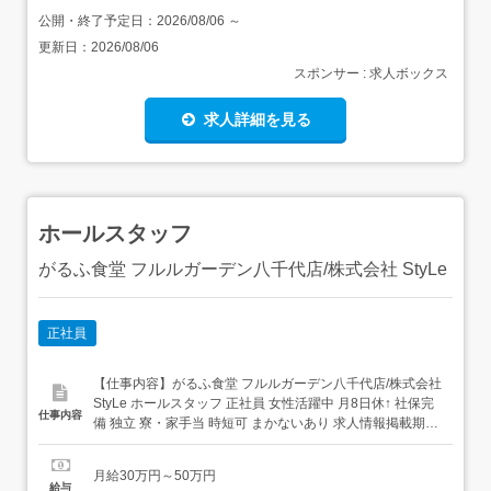
公開・終了予定日：
2026/08/06
～
更新日：
2026/08/06
スポンサー : 求人ボックス
求人詳細を見る
ホールスタッフ
がるふ食堂 フルルガーデン八千代店/株式会社 StyLe
正社員
【仕事内容】がるふ食堂 フルルガーデン八千代店/株式会社
StyLe ホールスタッフ 正社員 女性活躍中 月8日休↑ 社保完
仕事内容
備 独立 寮・家⼿当 時短可 まかないあり 求人情報掲載期
間:2026/07/23～2026/08/27 求人情報 店舗の特徴 昇給年12
回 最大月12日休暇の食堂 住 所 千葉県 八千代市 村上南1-4-
月給30万円～50万円
1 フルルガーデン八千代1階 ...
給与