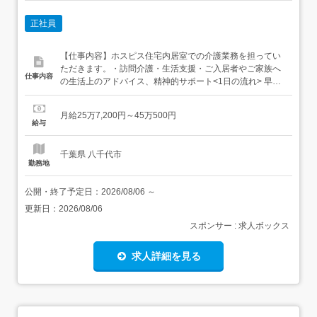
正社員
【仕事内容】ホスピス住宅内居室での介護業務を担ってい
ただきます。・訪問介護・生活支援・ご入居者やご家族へ
仕事内容
の生活上のアドバイス、精神的サポート<1日の流れ> 早出
07:00～09:00 夜勤より情報共有、モーニングケア09:00～
11:00 入浴介助、生活支援11:00～12:00 昼休憩12:00～
月給25万7,200円～45万500円
14:00 食事介助、清潔ケア14:00～14:30 全体カンファレン
給与
ス...
千葉県 八千代市
勤務地
公開・終了予定日：
2026/08/06
～
更新日：
2026/08/06
スポンサー : 求人ボックス
求人詳細を見る