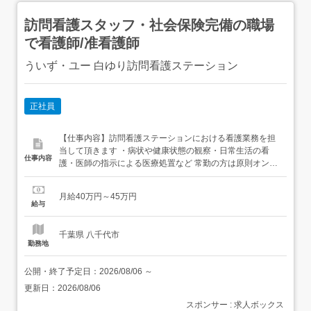
訪問看護スタッフ・社会保険完備の職場
で看護師/准看護師
ういず・ユー 白ゆり訪問看護ステーション
正社員
【仕事内容】訪問看護ステーションにおける看護業務を担
当して頂きます ・病状や健康状態の観察・日常生活の看
仕事内容
護・医師の指示による医療処置など 常勤の方は原則オンコ
ールの対応がございますが、オンコールなしの相談可 【経
験・資格】<応募要件> 必須資格/免許・正看護師<歓迎要件
月給40万円～45万円
> 職場復帰やブランクある方歓迎! 主婦・子育てママ活躍す
給与
る職場! キャリアアップ目指す方! 【給与】月給 ...
千葉県 八千代市
勤務地
公開・終了予定日：
2026/08/06
～
更新日：
2026/08/06
スポンサー : 求人ボックス