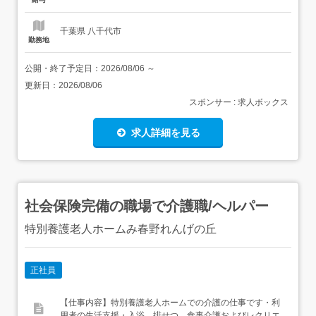
す。利用者さまに寄り添った、きめ細やかなサポートで
す。・料理の腕は不要!:調...
千葉県 八千代市
勤務地
公開・終了予定日：
2026/08/06
～
更新日：
2026/08/06
スポンサー : 求人ボックス
求人詳細を見る
社会保険完備の職場で介護職/ヘルパー
特別養護老人ホームみ春野れんげの丘
正社員
【仕事内容】特別養護老人ホームでの介護の仕事です・利
用者の生活支援・入浴、排せつ、食事介護およびレクリエ