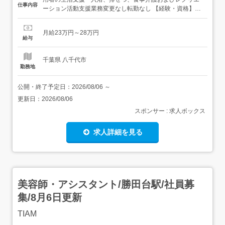
仕事内容
ーション活動支援業務変更なし転勤なし 【経験・資格】<
応募要件>資格不問PCでワード、エクセルへの入力程度が
できる方18歳～64歳(深夜業務あり/定年65歳を上限)学歴不
月給23万円～28万円
問<歓迎要件>介護経験あれば尚可初心者の方も歓迎長く働
給与
いていただける方歓迎明るく前向きに業務に取り...
千葉県 八千代市
勤務地
公開・終了予定日：
2026/08/06
～
更新日：
2026/08/06
スポンサー : 求人ボックス
求人詳細を見る
美容師・アシスタント/勝田台駅/社員募
集/8月6日更新
TIAM