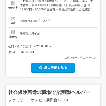
【仕事内容】<職種>重機オペレーター[正]建築・建設・土
木作業、躯体工事関連<雇用形態>正社員<給与>[正]日給
仕事内容
13,000円～20,000円交通費:一部支給交通費は当社規定に
より支給いたします!!寮完備!!お気軽にご相談下さい!!経験・
能力・所持資格・前職給等考慮の上決定いたします!!<仕事
日給1万3,000円～2万円
内容>重機オペレーター<正社員>1.解体工事現場 大手ゼネ
給与
コンの...
千葉県 八千代市
勤務地
公開・終了予定日：
2026/08/01
～
更新日：
2026/08/01
スポンサー : 求人ボックス
求人詳細を見る
社会保険完備の職場で介護職/ヘルパー
ファミリー・ホスピス勝田台ハウス