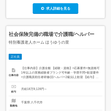
求人詳細を見る
社会保険完備の職場で介護職/ヘルパー
特別養護老人ホーム ほうゆうの里
正社員
【仕事内容】介護全般 【経験・資格】<応募要件>無資格可
1年以上の実務経験者ブランク可年齢・学歴不問<歓迎要件
仕事内容
>介護職員初任者研修(旧ヘルパー2級)以上歓迎 【給与】月
給 189,128円 〜 <給与の備考>給与内訳・基本給 160,400
円～・調整手当 4,812円～・直接処遇手当 8,916円～・処
月給18万9,128円～
遇手当 15,000円～通勤手当 上限25,000円/月扶養手当...
給与
千葉県 八千代市
勤務地