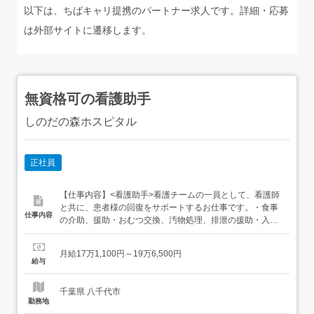
以下は、ちばキャリ提携のパートナー求人です。詳細・応募
は外部サイトに遷移します。
無資格可の看護助手
しのだの森ホスピタル
正社員
【仕事内容】<看護助手>看護チームの一員として、看護師
と共に、患者様の回復をサポートするお仕事です。・食事
仕事内容
の介助、援助・おむつ交換、汚物処理、排泄の援助・入浴
介助、更衣介助、清潔の援助・移動の介助・ベッドメイキ
ング、包布交換・病棟、病室の環境整備、清掃・患者様の
月給17万1,100円～19万6,500円
対応、対話等<外来・病棟クラーク>・待合室、診察環境整
給与
備、カルテなどの診療準備業務・メッセンジャー業務、電
話対応業...
千葉県 八千代市
勤務地