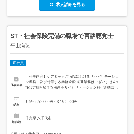
求人詳細を見る
ST・社会保険完備の職場で言語聴覚士
平山病院
正社員
【仕事内容】ケアミックス病院におけるリハビリテーショ
ン業務、及び付帯する業務全般 送迎業務はございません<
仕事内容
施設詳細> 脳血管疾患等リハビリテーション科(I)運動器リ
ハビリテーション科(I)呼吸器リハビリテーション科(I )従事
すべき業務の変更の範囲:なし就業の場所の変更の範囲:なし
月給25万2,000円～37万2,000円
【経験・資格】<応募要件>言語聴覚士の国家資格をお持ち
給与
の方 実務未経験の方も応募可能です。...
千葉県 八千代市
勤務地