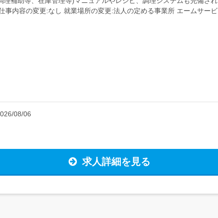
調理補助等、在庫管理等)マニュアルやレシピ、調理システムも完備さ
仕事内容の変更:なし 就業場所の変更:法人の定める事業所 エームサ
件>調理師資格をお持ちの方...
026/08/06
求人詳細を見る