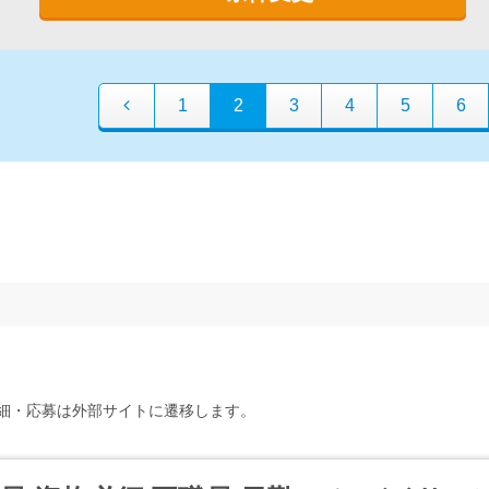
1
2
3
4
5
6
細・応募は外部サイトに遷移します。