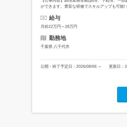
【仕事内容】調理業務全般(調理、下処理、一部
ができます。豊富な研修でスキルアップも可能! 
で勤務していただきます。 【経験・資格】<応募要
給与
月給22万円～28万円
勤務地
千葉県 八千代市
公開・終了予定日：
2026/08/06
～
更新日：
2