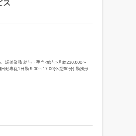
ビス
整業務 給与・手当<給与>月給230,000〜
専従1日勤:9:00～17:00(休憩60分) 勤務形