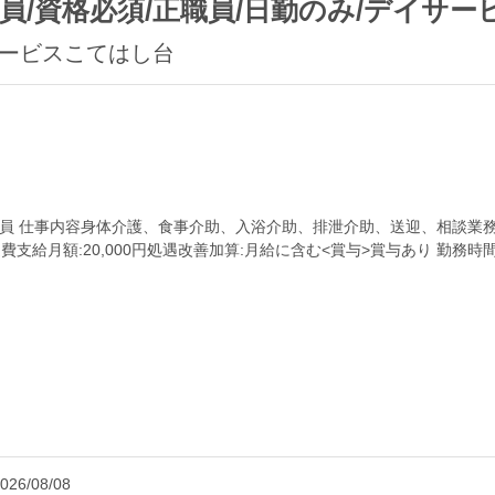
/資格必須/正職員/日勤のみ/デイサー
サービスこてはし台
員 仕事内容身体介護、食事介助、入浴介助、排泄介助、送迎、相談業務、調
通費支給月額:20,000円処遇改善加算:月給に含む<賞与>賞与あり 勤務時間日勤
026/08/08