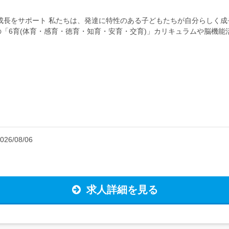
成長をサポート 私たちは、発達に特性のある子どもたちが自分らしく
「6育(体育・感育・徳育・知育・安育・交育)」カリキュラムや脳機能
事は以下のとおりです。・児童への療...
026/08/06
求人詳細を見る