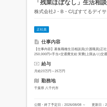
「残業ほぼなし」生活相談員
株式会社J・B・C/ぱすてるデイ
正社員
仕事内容
【仕事内容】募集職種生活相談員(介護職員)正社
250,000円<手当>交通費支給:実費(上限あり)交
態...
給与
月給23万円～25万円
勤務地
千葉県 八千代市
公開・終了予定日：
2026/08/08
～
更新日：
2