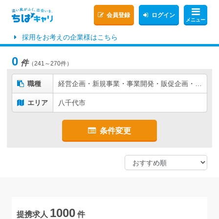
会員登録
ログイン
メニュー
採用をお考えの企業様はこちら
0
件
（241～270件）
職種
経営企画・新規事業・事業開発・販促企画・商品企画
エリア
八千代市
条件変更
1000
提携求人
件