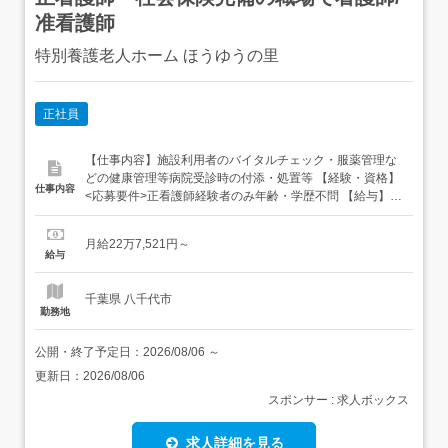
准看護師
特別養護老人ホーム ほうゆうの里
正社員
【仕事内容】施設利用者のバイタルチェック・服薬管理な
どの健康管理等病院受診時の付添・処置等 【経験・資格】
仕事内容
<応募要件>正看護師経験者のみ年齢・学歴不問 【給与】月
給 227,521円 〜 <給与の備考>給与内訳・基本給 210,300
円～・調整手当 6,309円～・直接処遇手当 10,912円～オン
月給22万7,521円～
コール手当 1,000円 回通勤手当 上限25,000円/月扶養手当
給与
住宅...
千葉県 八千代市
勤務地
公開・終了予定日：
2026/08/06
～
更新日：
2026/08/06
スポンサー : 求人ボックス
求人詳細を見る