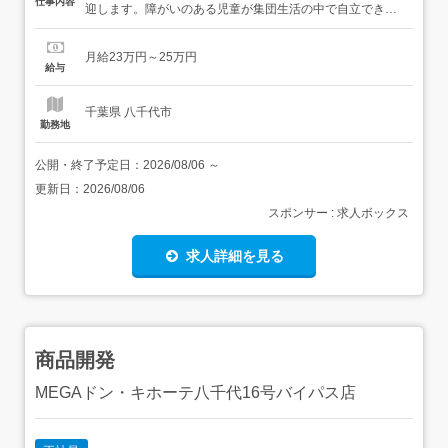
仕事内容
迎します。障がいのある児童が集団生活の中で自立できる
よう、個別支援計画に基づいた支援を行います。6育(体
育・感育・徳育・知育・安育・交育)カリキュラムと、3限
月給23万円～25万円
授業形式のプログラムで成長を支えます。 具体的なお仕
給与
事・児童への支援(保育士資格を活かした関わり)・保護者
対応・送迎業務(軽...
千葉県 八千代市
勤務地
公開・終了予定日：
2026/08/06
～
更新日：
2026/08/06
スポンサー : 求人ボックス
求人詳細を見る
商品開発
MEGAドン・キホーテ八千代16号バイパス店