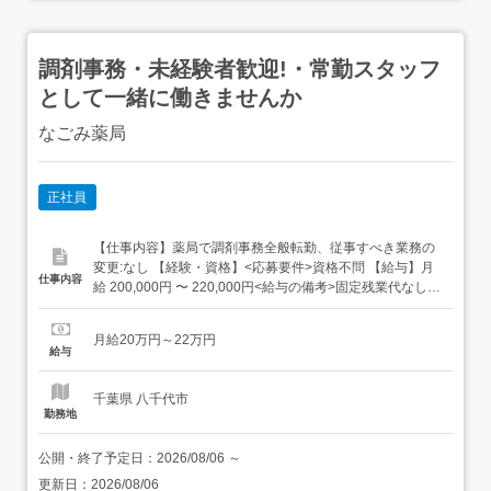
調剤事務・未経験者歓迎!・常勤スタッフ
として一緒に働きませんか
なごみ薬局
正社員
【仕事内容】薬局で調剤事務全般転勤、従事すべき業務の
変更:なし 【経験・資格】<応募要件>資格不問 【給与】月
仕事内容
給 200,000円 〜 220,000円<給与の備考>固定残業代なし裁
量労働制なし試用期間あり(3ヶ月、試用期間中の条件変更
なし) 【求人番号】421984 【勤務地】千葉県佐倉市西志津
月給20万円～22万円
6-2-16 【市区町村】佐倉市 【都道府県】千葉県 【最寄り
給与
駅】京成本線 志津駅から徒...
千葉県 八千代市
勤務地
公開・終了予定日：
2026/08/06
～
更新日：
2026/08/06