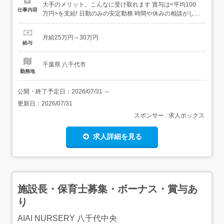
大手のメリット、こんなに受け取れます 賞与は<平均100
仕事内容
万円>を支給! 日勤のみの安定勤務 時間や休みの相談がしや
すい 嬉しい週休2日制!基本土日休み 「子育ても落ち着いた
し、 そろそろ仕事復帰したい」そんな方も大歓迎!有給が取
月給25万円～30万円
得しやすいので、家庭のある方でも働きやすい環境です ...
給与
千葉県 八千代市
勤務地
公開・終了予定日：
2026/07/31
～
更新日：
2026/07/31
スポンサー : 求人ボックス
求人詳細を見る
施設長・保育士募集・ボーナス・賞与あ
り
AIAI NURSERY 八千代中央