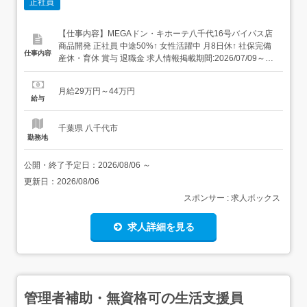
正社員
【仕事内容】MEGAドン・キホーテ八千代16号バイパス店
商品開発 正社員 中途50%↑ 女性活躍中 月8日休↑ 社保完備
仕事内容
産休・育休 賞与 退職金 求人情報掲載期間:2026/07/09～
2026/08/13 求人情報 店舗の特徴 売上高2兆円越えの安定し
た上場企業! 住 所 千葉県 八千代市 村上1245 交 通 東葉高
月給29万円～44万円
速線「村上駅」より徒歩12分 ...
給与
千葉県 八千代市
勤務地
公開・終了予定日：
2026/08/06
～
更新日：
2026/08/06
スポンサー : 求人ボックス
求人詳細を見る
管理者補助・無資格可の生活支援員