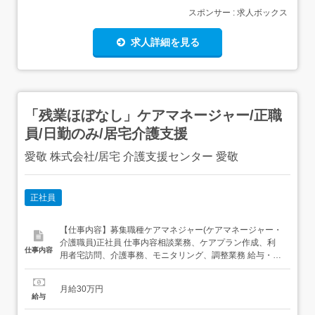
スポンサー : 求人ボックス
求人詳細を見る
「残業ほぼなし」ケアマネージャー/正職
員/日勤のみ/居宅介護支援
愛敬 株式会社/居宅 介護支援センター 愛敬
正社員
【仕事内容】募集職種ケアマネジャー(ケアマネージャー・
介護職員)正社員 仕事内容相談業務、ケアプラン作成、利
仕事内容
用者宅訪問、介護事務、モニタリング、調整業務 給与・手
当<給与>月給300,000円<基本給>300,000円<手当>交通費
支給:実費(上限あり)交通費支給月額:200,000円資格手当:主
月給30万円
任ケアマネージャー、有資格者の場合:30,000円<賞与>賞
給与
与...