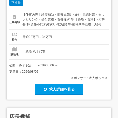
正社員
【仕事内容】診療補助・消毒滅菌片づけ・電話対応・カウ
ンセリング・受付業務・石膏注ぎ 等 【経験・資格】<応募
仕事内容
要件>資格不問未経験可<歓迎要件>歯科助手経験 【給与】
月給 220,000円 〜 340,000円<給与の備考> 給与は諸手当
含む<諸手当>皆勤手当 10,000円職務手当 30,000円能力手
月給22万円～34万円
当 10,000円(週休3日の場合は-30,000円)家賃補...
給与
千葉県 八千代市
勤務地
公開・終了予定日：
2026/08/06
～
更新日：
2026/08/06
スポンサー : 求人ボックス
求人詳細を見る
店長候補