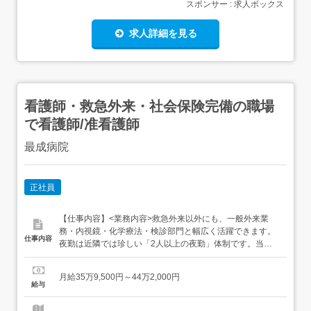
スポンサー : 求人ボックス
求人詳細を見る
看護師・救急外来・社会保険完備の職場
で看護師/准看護師
最成病院
正社員
【仕事内容】<業務内容>救急外来以外にも、一般外来業
務・内視鏡・化学療法・検診部門と幅広く活躍できます。
仕事内容
夜勤は近隣では珍しい「2人以上の夜勤」体制です。当番
日はさらに増員されます。緊急手術等に入ることはなく外
来業務に専念できます。 <具体的には…>・診療補助・外来
月給35万9,500円～44万2,000円
処置(注射、点滴、採血など)・検査説明・内視鏡検査の介
給与
助・救急車対応 ・救急外来での処置、入院調整・バイタル
チェ...