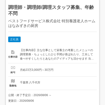
調理師・調理師/調理スタッフ募集、年齢
不問
ベストフードサービス株式会社 特別養護老人ホーム
はなみずきの厨房
正社員
【仕事内容】主な仕事として栄養士の考案したメニューの
調理業務・ちょっとしたひと手間が喜ばれたり、工夫して
仕事内容
食べやすくしたりとあなたのアイディアも活かせます 当社
が委託を受けている施設は約75施設で統括・管理のために
巡回する担当者は、現場経験者が務めるので、本社と営業
月給23万3,000円～30万円
所の距離感が近く、安心して仕事ができます 本社と営業所
給与
のスタッフがサポートしますので安心です転勤の可能性あ
り:転勤範囲 関東...
千葉県 八千代市
勤務地
公開・終了予定日：
2026/08/06
～
更新日：
2026/08/06