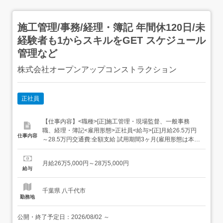
施工管理/事務/経理・簿記 年間休120日/未
経験者も1からスキルをGET スケジュール
管理など
株式会社オープンアップコンストラクション
正社員
【仕事内容】<職種>[正]施工管理・現場監督、一般事務
職、経理・簿記<雇用形態>正社員<給与>[正]月給26.5万円
仕事内容
～28.5万円交通費:全額支給 試用期間3ヶ月(雇用形態は本採
用時と同条件/給与は下記参照) 固定残業超過分は別途支給1
ヵ月目(給与が異なる)2～3ヵ月目東京1ヵ月目:月給23.9万
月給26万5,000円～28万5,000円
円～2～3ヶ月目:月給28万円 固定残業代3.7万円 20時間分...
給与
千葉県 八千代市
勤務地
公開・終了予定日：
2026/08/02
～