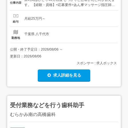
仕事内容
す。 【経験・資格】<応募要件>あん摩マッサージ指圧師免
許当院の治療研修がありますので経験は問いません。自費
でしっかり勝負できる技術が身につけられます。<歓迎要
月給25万円～
件>実務経験1年以上の先生歓迎です。 【給与】月給
給与
250,000円 〜 <給与の備考>治療スタッフ25万...
千葉県 八千代市
勤務地
公開・終了予定日：
2026/08/06
～
更新日：
2026/08/06
スポンサー : 求人ボックス
求人詳細を見る
受付業務などを行う歯科助手
むらかみ南の高橋歯科