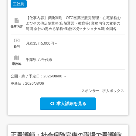
正社員
【仕事内容】保険調剤・OTC医薬品販売管理・在宅業務お
よびその他店舗業務(店舗運営・教育等) 業務内容の変更の
仕事内容
範囲:会社の定める業務<勤務区分> ナショナル職:全国各事
業場(転居転勤による異動あり) リージョナル職:本拠地の隣
接県または直線距離で100㎞以内の事業場(転居転勤による
月給35万5,000円～
異動あり・本拠地変更制度あり) エリア職:採用時に決定す
給与
る本拠地から通勤可能な事業場での勤務に限定...
千葉県 八千代市
勤務地
公開・終了予定日：
2026/08/06
～
更新日：
2026/08/06
スポンサー : 求人ボックス
求人詳細を見る
正看護師・社会保険完備の職場で看護師/