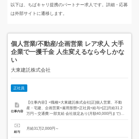
以下は、ちばキャリ提携のパートナー求人です。詳細・応募
は外部サイトに遷移します。
個人営業/不動産/企画営業 レア求人 大手
企業で一攫千金 人生変えるなら今しかな
い
大東建託株式会社
正社員
【仕事内容】<職種>大東建託株式会社[正]個人営業、不動
産・宅建、企画営業<雇用形態>正社員<給与>[正]月給31.2
仕事内容
万円～交通費:一部支給 会社規定あり(月額40,000円まで)
[正]には、固定残業代:65,000円/35時間相当分が含まれま
す。 上記を超えて残業をした場合は、別途残業代をお支払
月給31万2,000円～
いします。<給与>月給+諸手当+歩合給 歩合給は実績(契約
給与
件数・...