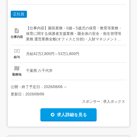
正社員
【仕事内容】園長業務・0歳～5歳児の保育・教育等業務・
保育に関する保護者支援業務・園全体の安全・衛生管理等
仕事内容
業務 運営業務全般(オフィスと分担)・人財マネジメント・
育成・保護者応対・収支管理・利用者実績報告・行政対応
など～AIAI NURSERY の「保育理念」、「保育方針」、
月給42万2,800円～53万1,800円
「保育目標」、「保育者10か条」に基づき日々の保育にあ
給与
たっていただきます～従事すべき業務の変更の範...
千葉県 八千代市
勤務地
公開・終了予定日：
2026/08/06
～
更新日：
2026/08/06
スポンサー : 求人ボックス
求人詳細を見る