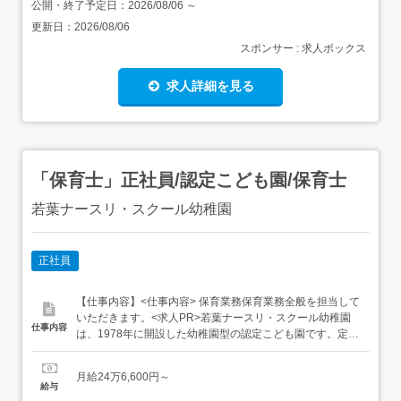
公開・終了予定日：
2026/08/06
～
更新日：
2026/08/06
スポンサー : 求人ボックス
求人詳細を見る
「保育士」正社員/認定こども園/保育士
若葉ナースリ・スクール幼稚園
正社員
【仕事内容】<仕事内容> 保育業務保育業務全般を担当して
いただきます。<求人PR>若葉ナースリ・スクール幼稚園
仕事内容
は、1978年に開設した幼稚園型の認定こども園です。定員
は100名で、3歳～5歳のお子さまをお預かりしています。
当園の魅力は、プライベートの時間をしっかり確保しなが
月給24万6,600円～
ら働ける環境であることです。当園は有休消化率がほぼ
給与
100%で、残業時間も少なめ。プライベートと仕事のメリ