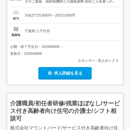
ネやご家族、他関係機関との連絡調整 原則ご入居者へのケ
アの提供が主となります 従事すべき業務の変更の範囲:変更
なし就業場所の変更の範囲:転居を伴わない範囲で可能性あ
月給27万5,600円～29万3,000円
り 【経験・資格】<応募要件>介護職員実務者研修(旧ヘル
給与
パー1級)・介護福祉士のいずれか。 59歳以下(定年...
千葉県 八千代市
勤務地
公開・終了予定日：
2026/08/06
～
更新日：
2026/08/06
スポンサー : 求人ボックス
求人詳細を見る
介護職員/初任者研修/残業ほぼなし/サービ
ス付き高齢者向け住宅の介護士/シフト相
談可
株式会社マウントバード/サービス付き高齢者向け住