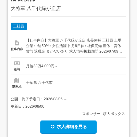
大将軍 八千代緑が丘店
正社員
【仕事内容】大将軍 八千代緑が丘店 店長候補 正社員 上場
企業 中途50%↑ 女性活躍中 月8日休↑ 社保完備 産休・育休
仕事内容
賞与 退職金 まかないあり 求人情報掲載期間:2026/07/09～
2026/08/13 求人情報 店舗の特徴 東証プライム・名証プレ
ミア上場の焼肉 住 所 千葉県 八千代市 緑が丘2-1-1 交 通 東
月給33万4,000円～
葉高速線「八千代緑が丘駅」よ...
給与
千葉県 八千代市
勤務地
公開・終了予定日：
2026/08/06
～
更新日：
2026/08/06
スポンサー : 求人ボックス
求人詳細を見る