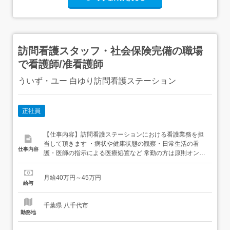
訪問看護スタッフ・社会保険完備の職場
で看護師/准看護師
ういず・ユー 白ゆり訪問看護ステーション
正社員
【仕事内容】訪問看護ステーションにおける看護業務を担
当して頂きます ・病状や健康状態の観察・日常生活の看
仕事内容
護・医師の指示による医療処置など 常勤の方は原則オンコ
ールの対応がございますが、オンコールなしの相談可 【経
験・資格】<応募要件> 必須資格/免許・正看護師<歓迎要件
月給40万円～45万円
> 職場復帰やブランクある方歓迎! 主婦・子育てママ活躍す
給与
る職場! キャリアアップ目指す方! 【給与】月給 ...
千葉県 八千代市
勤務地