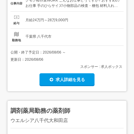
クモク軽作業WORK こんなお仕事どうですか? おすすめの
仕事内容
お仕事 手のひらサイズ!小物部品の検査・梱包 材料入れる
など…カンタンな食品製造 機械に材料をセット→あとは機
械が作業 コツコツチェック!プラスチック製品の検査 など
月給24万円～28万9,000円
「座り作業がいい」「人とコミュニケーションを取るのが
給与
苦手」「資格を活かして働きたい...
千葉県 八千代市
勤務地
公開・終了予定日：
2026/08/06
～
更新日：
2026/08/06
スポンサー : 求人ボックス
求人詳細を見る
調剤薬局勤務の薬剤師
ウエルシア八千代大和田店