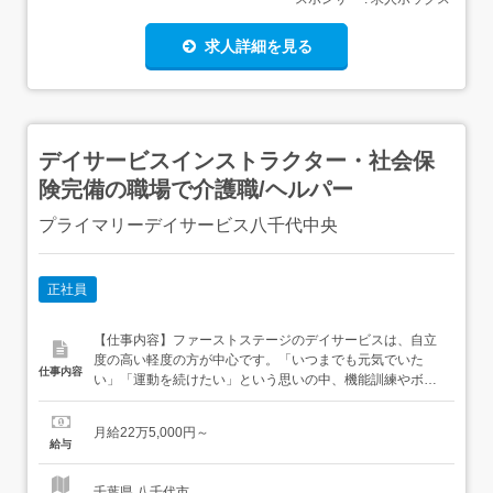
求人詳細を見る
デイサービスインストラクター・社会保
険完備の職場で介護職/ヘルパー
プライマリーデイサービス八千代中央
正社員
【仕事内容】ファーストステージのデイサービスは、自立
度の高い軽度の方が中心です。「いつまでも元気でいた
仕事内容
い」「運動を続けたい」という思いの中、機能訓練やボデ
ィケアを通じた健康づくりのサポートを行っています。入
浴介助・食事介助はありません。運動・リラクゼーショ
月給22万5,000円～
ン・会話を中心に、明るく元気な時間を提供しています。
給与
(主な仕事内容)まずは「お話相手」や「環境整備」、「送
迎の同乗」など、簡単なサ...
千葉県 八千代市