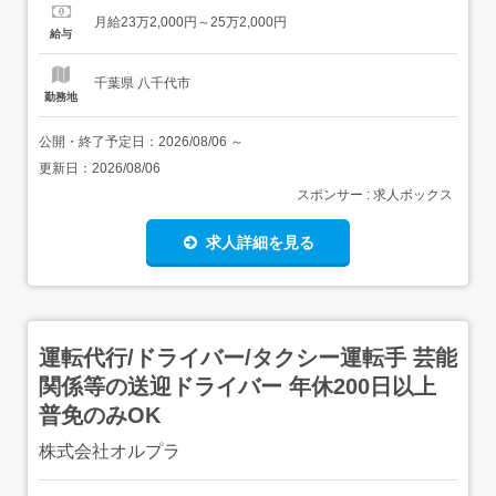
立に向けた支援を行います。・身体介助も日常業務:食事・
月給23万2,000円～25万2,000円
入浴・排泄など、生活に必要な身体的なお手伝いも行いま
給与
す。利用者さまに寄り添った、きめ細やかなサポートで
す。・料理の腕は不要!:調...
千葉県 八千代市
勤務地
公開・終了予定日：
2026/08/06
～
更新日：
2026/08/06
スポンサー : 求人ボックス
求人詳細を見る
運転代行/ドライバー/タクシー運転手 芸能
関係等の送迎ドライバー 年休200日以上
普免のみOK
株式会社オルプラ