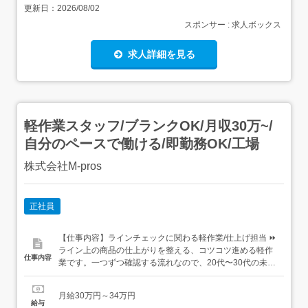
更新日：
2026/08/02
スポンサー : 求人ボックス
求人詳細を見る
軽作業スタッフ/ブランクOK/月収30万~/
自分のペースで働ける/即勤務OK/工場
株式会社M-pros
正社員
【仕事内容】ラインチェックに関わる軽作業/仕上げ担当 ⏩
ライン上の商品の仕上がりを整える、コツコツ進める軽作
仕事内容
業です。一つずつ確認する流れなので、20代〜30代の未経
験者も段階的に慣れていけます。<こんな条件揃ってます!>
月給30万円～34万円 快適な1R寮完備 完全週休2日・残業
月給30万円～34万円
ほぼなし生活備品のレンタルが可能な案件もあり、働き方
給与