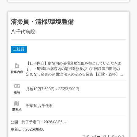
清掃員・清掃/環境整備
八千代病院
正社員
【仕事内容】病院内の清掃業務全般を担当していただきま
す。・5階建の病院内の清掃業務及びゴミ回収雇用期間の
仕事内容
定めなし変更の範囲:当法人の定める業務 【経験・資格】<
応募要件>無資格可年齢制限あり 64歳(定年が65歳のため)
経験・学歴不問 【給与】月給 197,600円 〜 223,900円<給
月給19万7,600円～22万3,900円
与の備考>基本給+調整手当+ベースアップ手当+補助金通勤
給与
手当実費支給(上限なし)試...
千葉県 八千代市
勤務地
公開・終了予定日：
2026/08/06
～
更新日：
2026/08/06
スポンサー : 求人ボックス