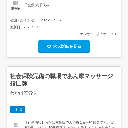
千葉県 八千代市
勤務地
公開・終了予定日：
2026/08/03
～
更新日：
2026/08/03
スポンサー : 求人ボックス
求人詳細を見る
社会保険完備の職場であん摩マッサージ
指圧師
わかば整骨院
正社員
【仕事内容】わかば整骨院での治療 1日平均30名です。 治
療時間はひとり40分程度 しっかりと患者さんと向き合えま