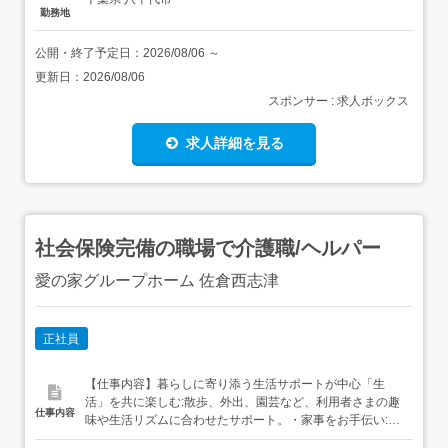
勤務地
公開・終了予定日：
2026/08/06
～
更新日：
2026/08/06
スポンサー : 求人ボックス
求人詳細を見る
社会保険完備の職場で介護職/ヘルパー
愛の家グループホーム 佐倉西志津
正社員
【仕事内容】暮らしに寄り添う生活サポートが中心「生
活」を共に楽しむ:散歩、外出、園芸など、利用者さまの趣
仕事内容
味や生活リズムに合わせたサポート。・家事をお手伝い:掃
除や洗濯など、利用者さまが「できること」を尊重し、自