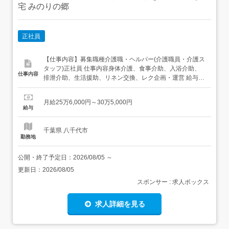
宅 みのりの郷
正社員
【仕事内容】募集職種介護職・ヘルパー(介護職員・介護ス
タッフ)正社員 仕事内容身体介護、食事介助、入浴介助、
仕事内容
排泄介助、生活援助、リネン交換、レク企画・運営 給与・
手当<給与>月給256,000〜305,000円<基本給>220,000円<
手当>交通費支給:実費(上限あり)交通費支給月額:20,000円
月給25万6,000円～30万5,000円
処遇改善手当:40,000円(基本給に含む)夜勤手当:35,0...
給与
千葉県 八千代市
勤務地
公開・終了予定日：
2026/08/05
～
更新日：
2026/08/05
スポンサー : 求人ボックス
求人詳細を見る