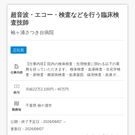
超音波・エコー・検査などを行う臨床検
査技師
袖ヶ浦さつき台病院
正社員
【仕事内容】院内の検体検査・生理検査に関わる以下の業
務を担っていただきます。 検体検査・血液検査・生化学検
仕事内容
査・尿検査・糖尿病検査・血液凝固、線溶検査・血液ガス
検査・輸血検査(ABO、Rh式血液型検査、交差適合試験)等
生理検査・心電図・ホルター心電図(24時間)・脳波・呼吸
月給22万2,100円～40万円
機能・ABI(足関節、上腕血圧比)・PWV(脳波伝播速度)・超
給与
音波検査 等血液・尿など...
千葉県 袖ケ浦市
勤務地
公開・終了予定日：
2026/08/07
～
更新日：
2026/08/07