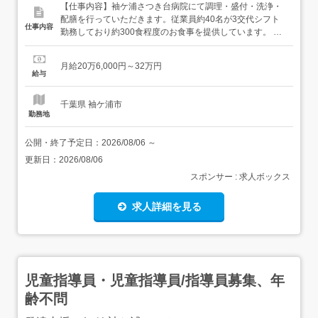
【仕事内容】袖ケ浦さつき台病院にて調理・盛付・洗浄・
配膳を行っていただきます。従業員約40名が3交代シフト
仕事内容
勤務しており約300食程度のお食事を提供しています。 就
業先事業所へ直接問い合わせ等はご遠慮下さい。 勤務開始
日については内定後にご連絡いたします。 個別の事情があ
月給20万6,000円～32万円
る場合はお気軽にご相談ください。 勤務地は希望を考慮の
給与
上、決定します。 【経験・資格】<応募要件>・年齢制限あ
り(1...
千葉県 袖ケ浦市
勤務地
公開・終了予定日：
2026/08/06
～
更新日：
2026/08/06
スポンサー : 求人ボックス
求人詳細を見る
児童指導員・児童指導員/指導員募集、年
齢不問