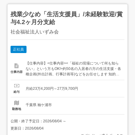
残業少なめ「生活支援員」/未経験歓迎/賞
与4.2ヶ月分支給
社会福祉法人いずみ会
正社員
【仕事内容】<仕事内容><「福祉の現場について何も知ら
ない」という方もOK!>約50名の入居者の方の生活支援・各
仕事内容
種企画(外出計画、行事計画等)などをお任せします 知的障
がい者の支援食事介助、入浴介助、排泄介助身の回りのお
世話散歩や買い物、病院の付き添いご利用者様の記録記入
月給23万4,200円～27万9,700円
安全管理 などご利用者様の日常生活全般をお手伝いし、信
給与
頼関係を築いていくことが重要です。<雇い入れ直後>上...
千葉県 袖ケ浦市
勤務地
公開・終了予定日：
2026/08/04
～
更新日：
2026/08/04