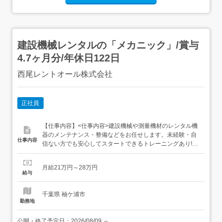
建設機械レンタルの「メカニック」/賞与
4.7ヶ月分/年休日122日
西尾レントオール株式会社
正社員
【仕事内容】<仕事内容>建設機械や測量機材のレンタル機
器のメンテナンス・整備などをお任せします。未経験・自
仕事内容
信ない方でも安心してスタートできるトレーニングあり!ブ
ルドーザ、高所作業車など建設に使用される機材。当社は
そういった機材のレンタル業務を行っています。日本を代
月給21万円～28万円
表する建造物が、事故や怪我なく安全に終わるように。皆
給与
様には機材のメンテナンス・整備をお任せします。「自分
の整備した機材で、日本を代表...
千葉県 袖ケ浦市
勤務地
公開・終了予定日：
2026/08/09
～