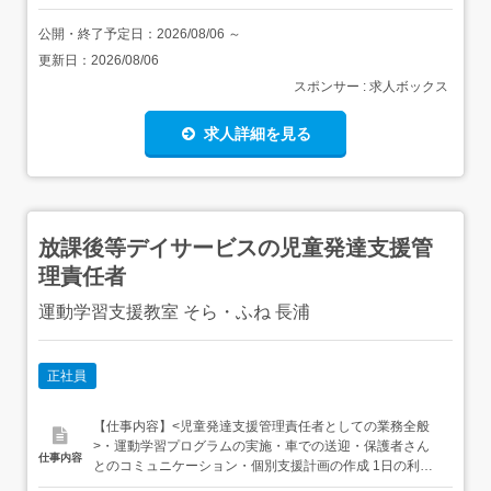
公開・終了予定日：
2026/08/06
～
更新日：
2026/08/06
スポンサー : 求人ボックス
求人詳細を見る
放課後等デイサービスの児童発達支援管
理責任者
運動学習支援教室 そら・ふね 長浦
正社員
【仕事内容】<児童発達支援管理責任者としての業務全般
>・運動学習プログラムの実施・車での送迎・保護者さん
仕事内容
とのコミュニケーション・個別支援計画の作成 1日の利用
人数:10名程度 送迎時間や場所に応じて直行直帰OK従事す