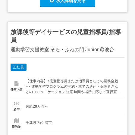
求人詳細を見る
放課後等デイサービスの児童指導員/指導
員
運動学習支援教室 そら・ふねの門 Junior 蔵波台
正社員
【仕事内容】<児童指導員または指導員としての業務全般
>・運動学習プログラムの実施・車での送迎・保護者さん
仕事内容
とのコミュニケーション 送迎時間や場所に応じて直行直帰
OK従事すべき業務の変更範囲:法人の定める業務転勤なし
【経験・資格】<応募要件><いずれか必須>・児童指導員任
月給28万円～
用資格(教員免許含む)・社会福祉主事<必須>・普通自動車
給与
運転免許<歓迎要件>強度行動障害養成研修修...
千葉県 袖ケ浦市
勤務地