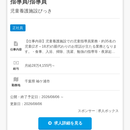
指導員/指導員
児童養護施設びっき
正社員
【仕事内容】児童養護施設での児童指導員業務・約35名の
児童(2才～18才)の親代わりのお世話が主たる業務となりま
仕事内容
す。・食事、入浴、掃除、洗濯、勉強の指導等・夜尿起こ
し、おむつ交換・調理員が作成したミールキットを調理・
従事すべき業務の変更の範囲本人の希望により変更の可能
月給28万4,155円～
性あり(例:調理員)・就業場所の変更の範囲法人の運営する
給与
他の事業所・2キロ圏内へ転勤の可能性あり 【経験・資
格】...
千葉県 袖ケ浦市
勤務地
公開・終了予定日：
2026/08/06
～
更新日：
2026/08/06
スポンサー : 求人ボックス
求人詳細を見る