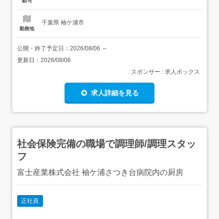
給与
リの職場です。 就業場所の変更の有無:なし 業務の変更範
囲の有...
千葉県 袖ケ浦市
勤務地
公開・終了予定日：
2026/08/06
～
更新日：
2026/08/06
スポンサー : 求人ボックス
求人詳細を見る
社会保険完備の職場で調理師/調理スタッ
フ
富士産業株式会社 袖ケ浦さつき台病院内の厨房
正社員