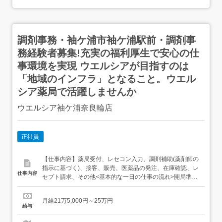
調剤事務・袖ケ浦市袖ケ浦駅前・調剤事
務経験者募集!充実の福利厚生で安心の仕
事環境を実現 ウエルシアが目指すのは
「地域のインフラ」となること。ウエル
シア薬局で活躍しませんか
ウエルシア袖ケ浦奈良輪店
正社員
【仕事内容】薬局受付、レセコン入力、調剤補助(薬剤師の
指示に基づく)、接客、販売、医薬品の発注、在庫確認、レ
仕事内容
セプト請求、その他<基本的な一日の仕事の流れ>開局準備
(機器立ち上げ、クリンリネス)→処方せん受付・入力・調
剤補助→発注作業→閉局作業(在庫・売上確認等)随時:OTC
月給21万5,000円～25万円
接客、レセプト請求、処方箋再チェック等 「ナショナル
給与
職」「リージョナル職」「エリア職」のいずれか選択 3
年...