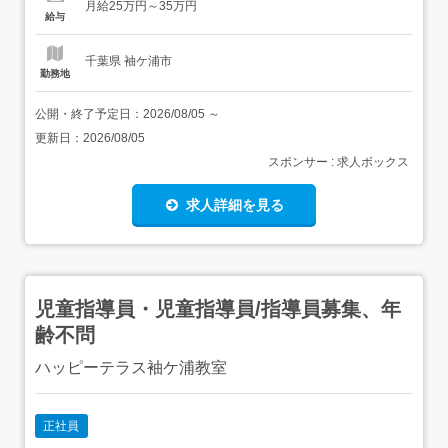
月給25万円～35万円
勤:8:30～17:30(休憩60分) 勤務形態残業ほぼなし、日勤...
給与
千葉県 袖ケ浦市
勤務地
公開・終了予定日：
2026/08/05
～
更新日：
2026/08/05
スポンサー : 求人ボックス
求人詳細を見る
児童指導員・児童指導員/指導員募集、年
齢不問
ハッピーテラス袖ケ浦教室
正社員