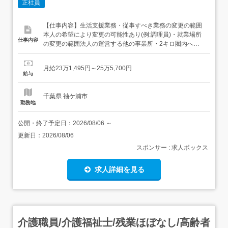
正社員
【仕事内容】生活支援業務・従事すべき業務の変更の範囲
本人の希望により変更の可能性あり(例:調理員)・就業場所
仕事内容
の変更の範囲法人の運営する他の事業所・2キロ圏内へ転
勤の可能性あり 【経験・資格】<応募要件>資格不問ブラン
ク可<歓迎要件>経験者・新卒・未経験者歓迎 【給与】月給
月給23万1,495円～25万5,700円
231,495円 〜 255,700円<給与の備考>給与内訳 ・基本給
給与
166,500円～190,000...
千葉県 袖ケ浦市
勤務地
公開・終了予定日：
2026/08/06
～
更新日：
2026/08/06
スポンサー : 求人ボックス
求人詳細を見る
介護職員/介護福祉士/残業ほぼなし/高齢者