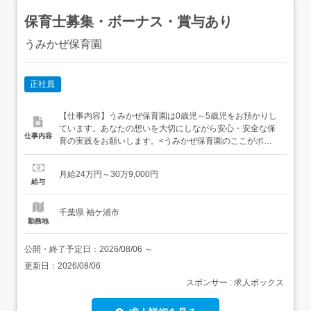
保育士募集・ボーナス・賞与あり
うみかぜ保育園
正社員
【仕事内容】うみかぜ保育園は0歳児～5歳児をお預かりし
ています。あなたの想いを大切にしながら安心・安全な保
仕事内容
育の実践をお願いします。<うみかぜ保育園のここがポイ
ント!>1 園外保育も楽しめる!自然あふれるロケーション園
の周囲には漁港・水田・畑などがあり、自然に触れられる
月給24万円～30万9,000円
環境が整っています。この立地を活かして、子どもたちが
給与
のびのびと歩いて学ぶ「歩育」を実践中!自然とふれあいな
がら心と...
千葉県 袖ケ浦市
勤務地
公開・終了予定日：
2026/08/06
～
更新日：
2026/08/06
スポンサー : 求人ボックス