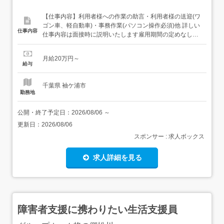
【仕事内容】利用者様への作業の助言・利用者様の送迎(ワ
ゴン車、軽自動車)・事務作業(パソコン操作必須)他 詳しい
仕事内容
仕事内容は面接時に説明いたします雇用期間の定めなし転
勤の可能性あり転勤範囲 袖ヶ浦市内 【経験・資格】<応募
要件>精神保健福祉士、社会福祉士、社会福祉主事、介護
月給20万円～
福祉士のいずれか必須普通自動車運転免許(AT限定可)必要
給与
なPCスキル:パソコン操作必須年齢制限あり 74歳...
千葉県 袖ケ浦市
勤務地
公開・終了予定日：
2026/08/06
～
更新日：
2026/08/06
スポンサー : 求人ボックス
求人詳細を見る
障害者支援に携わりたい生活支援員