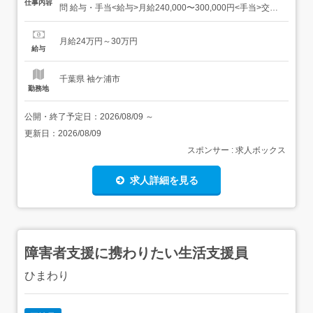
仕事内容
問 給与・手当<給与>月給240,000〜300,000円<手当>交通
費支給:実費(上限あり) 資格資格必須:初任者研修(旧ヘルパ
ー2級)いずれか資格必須:介護福祉士、実務者研修(旧ヘルパ
月給24万円～30万円
ー1級・基礎研修)有資格者歓迎:自動車免許 勤務時間日勤専
給与
従1日...
千葉県 袖ケ浦市
勤務地
公開・終了予定日：
2026/08/09
～
更新日：
2026/08/09
スポンサー : 求人ボックス
求人詳細を見る
障害者支援に携わりたい生活支援員
ひまわり