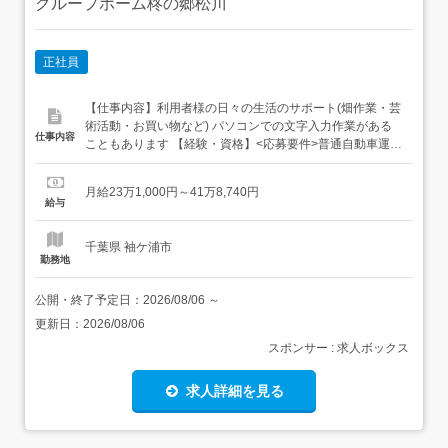
グループホーム柊の郷松川
正社員
【仕事内容】利用者様の日々の生活のサポート(畑作業・芸
術活動・お買い物など) パソコンでの文字入力作業がある
仕事内容
こともあります 【経験・資格】<応募要件>普通自動車運転
免許(AT限定可)18歳以上(深夜業務があるため) 経験・学歴
不問 【給与】月給 231,000円 〜 418,740円<給与の備考>
月給23万1,000円～41万8,740円
給与内訳・基本給 190,000円・処遇改善 41,000円夜勤手当
給与
30000...
千葉県 袖ケ浦市
勤務地
公開・終了予定日：
2026/08/06
～
更新日：
2026/08/06
スポンサー : 求人ボックス
求人詳細を見る