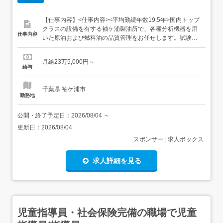
【仕事内容】<仕事内容><平均勤続年数19.5年>国内トップ
クラスの設備を有する袖ケ浦製油所で、各種分析機器を用
仕事内容
いた原油および燃料油の品質管理をお任せします。試験分
析原油(原材料)および燃料油(生産品)などの性状分析┗燃焼
油:ナフサ・ガソリン・灯油・経由・重油 などリファイナリ
月給23万5,000円～
ーガスの組織分析 まずはできることからはじめていただ
給与
き、徐々に業務範囲を広げてください<雇入れ直後>上記
業...
千葉県 袖ケ浦市
勤務地
公開・終了予定日：
2026/08/04
～
更新日：
2026/08/04
スポンサー : 求人ボックス
求人詳細を見る
児童指導員・社会保険完備の職場で児童