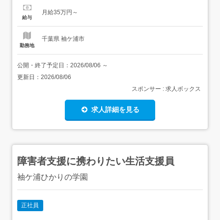
べき業務の変更範囲:法人の定める業務転勤なし 【経験・資
月給35万円～
格】<応募要件><すべて必須>・児童発達支援管理責任者の
給与
資格者・普通自動車運転免許 応募の際は職務経...
千葉県 袖ケ浦市
勤務地
公開・終了予定日：
2026/08/06
～
更新日：
2026/08/06
スポンサー : 求人ボックス
求人詳細を見る
障害者支援に携わりたい生活支援員
袖ケ浦ひかりの学園
正社員