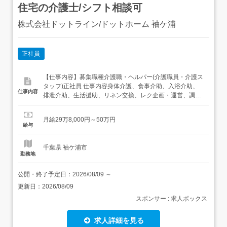
住宅の介護士/シフト相談可
株式会社ドットライン/ドットホーム 袖ケ浦
正社員
【仕事内容】募集職種介護職・ヘルパー(介護職員・介護ス
タッフ)正社員 仕事内容身体介護、食事介助、入浴介助、
仕事内容
排泄介助、生活援助、リネン交換、レク企画・運営、調理
給与・手当<給与>月給298,000〜500,000円<基本給
>185,000円<手当>交通費支給:実費(上限あり)交通費支給月
月給29万8,000円～50万円
額:30,000円職能手当:35,000円ソーシャルヒーロー手当:新
給与
人期間...
千葉県 袖ケ浦市
勤務地
公開・終了予定日：
2026/08/09
～
更新日：
2026/08/09
スポンサー : 求人ボックス
求人詳細を見る