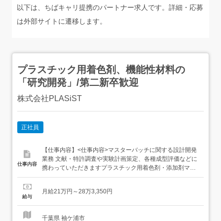
以下は、ちばキャリ提携のパートナー求人です。詳細・応募
は外部サイトに遷移します。
プラスチック用着色剤、機能性材料の
「研究開発」/第二新卒歓迎
株式会社PLASiST
正社員
【仕事内容】<仕事内容>マスターバッチに関する設計開発
業務 文献・特許調査や実験計画策定、各種成型評価などに
仕事内容
携わっていただきますプラスチック用着色剤・添加剤マス
ターバッチ・コンパウンドの設計開発文献・特許調査実験
計画策定その他付随する業務 基本的にはチームで複数テー
月給21万円～28万3,350円
マを担当していただきます<雇入れ直後>上記業務<変更の
給与
範囲>会社の定める業務全般教育体制入社後、先輩社員が
OJ...
千葉県 袖ケ浦市