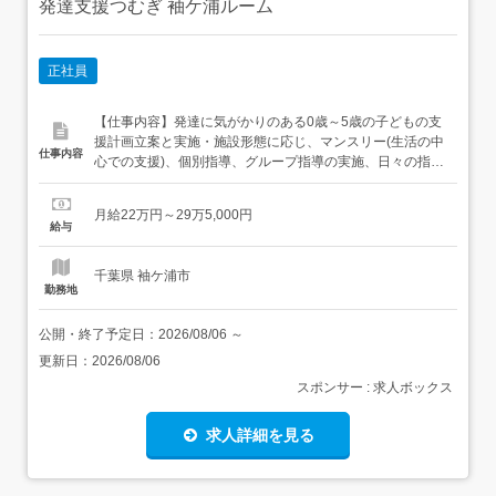
発達支援つむぎ 袖ケ浦ルーム
正社員
【仕事内容】発達に気がかりのある0歳～5歳の子どもの支
援計画立案と実施・施設形態に応じ、マンスリー(生活の中
仕事内容
心での支援)、個別指導、グループ指導の実施、日々の指導
準備、記録の作成、・運営に関する業務全般・保護者様か
らの相談対応 就業場所の変更の有無:なし 業務の変更範囲
月給22万円～29万5,000円
の有無:なし 【経験・資格】<応募要件>児童指導員任用資
給与
格を満たす方<歓迎要件> 作業療法士、臨床心理士、言語
聴...
千葉県 袖ケ浦市
勤務地
公開・終了予定日：
2026/08/06
～
更新日：
2026/08/06
スポンサー : 求人ボックス
求人詳細を見る