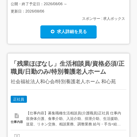
公開・終了予定日：
2026/08/06
～
更新日：
2026/08/06
スポンサー : 求人ボックス
求人詳細を見る
「残業ほぼなし」生活相談員/資格必須/正
職員/日勤のみ/特別養護老人ホーム
社会福祉法人和心会/特別養護老人ホーム 和心苑
正社員
【仕事内容】募集職種生活相談員(介護職員)正社員 仕事内
容身体介護、食事介助、入浴介助、排泄介助、生活援助、
仕事内容
送迎、リネン交換、相談業務、調整業務 給与・手当<給与>
月給250,000〜350,000円<手当>交通費支給:実費(上限あ
り)<賞与>賞与あり合計2.5ヶ月分 勤務時間日勤専従1日