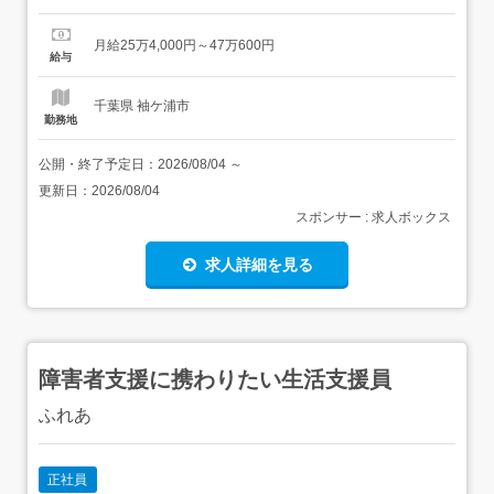
品質チェックを行うことや、自社製品の品質を担保するな
ど重要なポジションになる、当社の品質保証部門スタッ
月給25万4,000円～47万600円
フ。工場内で製造した製品をチェックする必要があるた
給与
め、生産のタイミングによっては夜勤や休日勤務が発生す
る場合もあります。<雇入れ直...
千葉県 袖ケ浦市
勤務地
公開・終了予定日：
2026/08/04
～
更新日：
2026/08/04
スポンサー : 求人ボックス
求人詳細を見る
障害者支援に携わりたい生活支援員
ふれあ
正社員