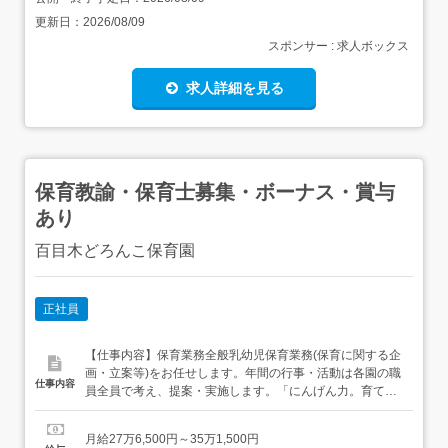
更新日：
2026/08/09
スポンサー : 求人ボックス
求人詳細を見る
保育教諭・保育士募集・ボーナス・賞与
あり
百目木どろんこ保育園
正社員
【仕事内容】保育業務全般乳幼児保育業務(保育に関する企
画・立案等)をお任せします。年間の行事・活動は各園の職
仕事内容
員全員で考え、提案・実施します。「にんげん力。育てま
す。」の保育理念を掲げる当法人では、”子どもにとって必
要な体験は何か”をイチから考えて実行できます。より良い
月給27万6,500円～35万1,500円
保育を目指して創意工夫をしたいと考えている方にピッタ