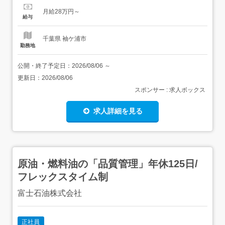
【経験・資格】<応募要件><いずれか必須>・児童指導員任
月給28万円～
用資格(教員免許含む)・社会福祉主事<必須>・普通自動車
給与
運転免許<歓迎要件>強度行動障害養成研修修...
千葉県 袖ケ浦市
勤務地
公開・終了予定日：
2026/08/06
～
更新日：
2026/08/06
スポンサー : 求人ボックス
求人詳細を見る
原油・燃料油の「品質管理」年休125日/
フレックスタイム制
富士石油株式会社
正社員