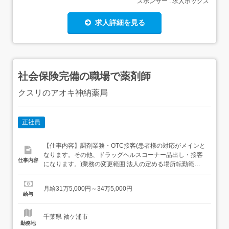
スポンサー : 求人ボックス
求人詳細を見る
社会保険完備の職場で薬剤師
クスリのアオキ神納薬局
正社員
【仕事内容】調剤業務・OTC接客(患者様の対応がメインと
なります。その他、ドラッグヘルスコーナー品出し・接客
仕事内容
になります。)業務の変更範囲:法人の定める場所転勤範囲:
ナショナル社員・全国、リージョナル社員・本拠地から車
で4時間圏内、ローカル社員・本拠地から車で1時間圏内
月給31万5,000円～34万5,000円
【経験・資格】<応募要件>・薬剤師免許(必須)・普通自動
給与
車運転免許(必須)・パソコン基礎知識(入力程度)ブランク...
千葉県 袖ケ浦市
勤務地