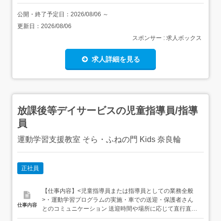
公開・終了予定日：
2026/08/06
～
更新日：
2026/08/06
スポンサー : 求人ボックス
求人詳細を見る
放課後等デイサービスの児童指導員/指導
員
運動学習支援教室 そら・ふねの門 Kids 奈良輪
正社員
【仕事内容】<児童指導員または指導員としての業務全般
>・運動学習プログラムの実施・車での送迎・保護者さん
仕事内容
とのコミュニケーション 送迎時間や場所に応じて直行直帰
OK従事すべき業務の変更範囲:法人の定める業務転勤なし