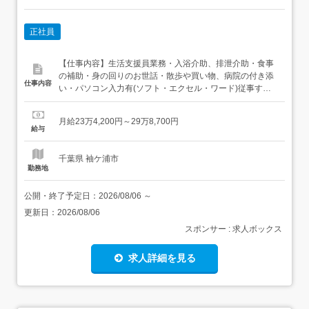
正社員
【仕事内容】生活支援員業務・入浴介助、排泄介助・食事
の補助・身の回りのお世話・散歩や買い物、病院の付き添
仕事内容
い・パソコン入力有(ソフト・エクセル・ワード)従事すべ
き業務の変更の範囲:あり(その他法人が定める範囲)就業場
所の変更の範囲:あり(その他法人が定める範囲) 【経験・資
月給23万4,200円～29万8,700円
格】<応募要件>普通自動車免許 必須18～59歳(深夜業務あ
給与
りの為・定年年齢を上限とする)経験不問福祉系...
千葉県 袖ケ浦市
勤務地
公開・終了予定日：
2026/08/06
～
更新日：
2026/08/06
スポンサー : 求人ボックス
求人詳細を見る