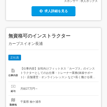
スポンサー : 求人ボックス
求人詳細を見る
無資格可のインストラクター
カーブスイオン長浦
正社員
【仕事内容】女性向けフィットネス「カーブス」のインス
トラクターとしてのお仕事・トレーナー業務(体操サポー
仕事内容
ト)・店舗運営・オンラインレッスン など<長く働ける環境
で、お客様の健康と笑顔を支えます>女性向けフィットネ
ス『カーブス』で、お客様にマシンの使い方や体の動かし
月給27万円～
方をアドバイス。特別なスキルはいっさい必要ないので、
給与
運動が苦手な方も大丈夫です。 健康カウンセリング「筋力
をつけたい」...
千葉県 袖ケ浦市
勤務地