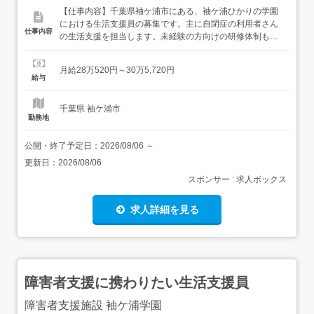
【仕事内容】千葉県袖ケ浦市にある、袖ケ浦ひかりの学園
における生活支援員の募集です。主に自閉症の利用者さん
仕事内容
の生活支援を担当します。未経験の方向けの研修体制もば
っちり!です。 お任せするお仕事 利用者さんの生活支援(入
浴、食事、作業、余暇活動など)やレクリエーション、行事
月給28万520円～30万5,720円
の企画・実施、ご家族の相談業務を担当いただきます。
給与
【経験・資格】<応募要件>未経験者、ブランクのある方、
大歓迎...
千葉県 袖ケ浦市
勤務地
公開・終了予定日：
2026/08/06
～
更新日：
2026/08/06
スポンサー : 求人ボックス
求人詳細を見る
障害者支援に携わりたい生活支援員
障害者支援施設 袖ケ浦学園