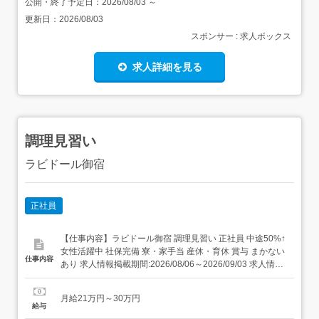
公開・終了予定日：
2026/08/03
～
更新日：
2026/08/03
スポンサー : 求人ボックス
求人詳細を見る
調理見習い
ラビドール御宿
正社員
【仕事内容】ラビドール御宿 調理見習い 正社員 中途50%↑
女性活躍中 社保完備 寮・家⼿当 産休・育休 賞与 まかない
仕事内容
あり 求人情報掲載期間:2026/08/06～2026/09/03 求人情報
店舗の特徴 昇給・賞与・社宅・122日休の集団調理 住 所
千葉県 夷隅郡御宿町 御宿台132 交 通 JR外房線「御宿駅」
月給21万円～30万円
より徒歩24分 URL ...
給与