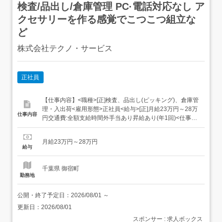
検査/品出し/倉庫管理 PC·電話対応なし ア
クセサリーを作る感覚でこつこつ組立な
ど
株式会社テクノ・サービス
正社員
【仕事内容】<職種>[正]検査、品出し(ピッキング)、倉庫管
理・入出荷<雇用形態>正社員<給与>[正]月給23万円～28万
仕事内容
円交通費:全額支給時間外手当あり昇給あり(年1回)<仕事内
容>こつこつ系のシンプル作業もくもくメインのルーティ
ンワーク自分に合ったお仕事が見つかります!たとえば/ 組
月給23万円～28万円
立・梱包 完成品をプチプチなどで包む 製品の検品 傷がな
給与
いかチェ...
千葉県 御宿町
勤務地
公開・終了予定日：
2026/08/01
～
更新日：
2026/08/01
スポンサー : 求人ボックス