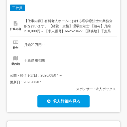
正社員
【仕事内容】有料老人ホームにおける理学療法士の業務全
般を行います。 【経験・資格】理学療法士 【給与】月給
仕事内容
210,000円～ 【求人番号】662523427 【勤務地】千葉県夷
隅郡御宿町御宿台132 【市区町村】夷隅郡御宿町 【都道府
県】千葉県 【最寄り駅】JR外房線御宿駅 【雇用形態】正
月給21万円～
社員 【休日・休暇など】<休日制度>シフト制<休暇制度>
給与
有給休暇・育児休暇・夏期冬期休暇などの休暇...
千葉県 御宿町
勤務地
公開・終了予定日：
2026/08/07
～
更新日：
2026/08/07
スポンサー : 求人ボックス
求人詳細を見る