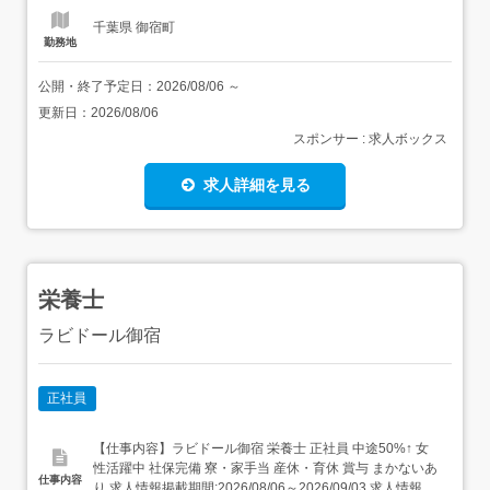
千葉県 御宿町
勤務地
公開・終了予定日：
2026/08/06
～
更新日：
2026/08/06
スポンサー : 求人ボックス
求人詳細を見る
栄養士
ラビドール御宿
正社員
【仕事内容】ラビドール御宿 栄養士 正社員 中途50%↑ 女
性活躍中 社保完備 寮・家⼿当 産休・育休 賞与 まかないあ
仕事内容
り 求人情報掲載期間:2026/08/06～2026/09/03 求人情報 店