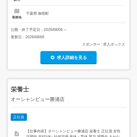
千葉県 御宿町
勤務地
公開・終了予定日：
2026/08/06
～
更新日：
2026/08/06
スポンサー : 求人ボックス
求人詳細を見る
栄養士
オーシャンビュー勝浦店
正社員
【仕事内容】オーシャンビュー勝浦店 栄養士 正社員 女性
活躍中 月8日休↑ 社保完備 産休・育休 賞与 退職金 まかな