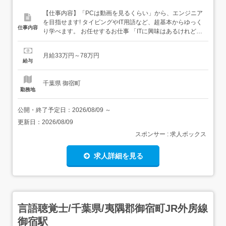
【仕事内容】「PCは動画を見るくらい」から、エンジニア
を目指せます! タイピングやIT用語など、超基本からゆっく
仕事内容
り学べます。 お任せするお仕事 「ITに興味はあるけれど、
何から始めればいいか分からない」そんな方を研修からサ
ポートします。これからWeb開発を伸ばす当社でWebエン
月給33万円～78万円
ジニアを募集します6ヶ月間は研修中心で、現場へのデビ
給与
ューは段階式です<担当業務> PHPのリファク...
千葉県 御宿町
勤務地
公開・終了予定日：
2026/08/09
～
更新日：
2026/08/09
スポンサー : 求人ボックス
求人詳細を見る
言語聴覚士/千葉県/夷隅郡御宿町JR外房線
御宿駅