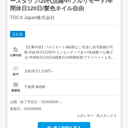
ースタッフ/20代活躍中/フルリモート/年
間休日120日/髪色ネイル自由
TDCX Japan株式会社
正社員
【仕事内容】フルリモート&転勤なし!完全に在宅勤務が可
能 月給28万1228円+インセンティブあり!!未経験でも稼げ
仕事内容
る! 年間休日120日&残業月10時間程度!プライベートも充実
研修充実!!完全在宅の丁寧な研修を実施!! 髪色(派手髪OK)・
服装・ネイル・タトゥー自由 世界的に有名なスマホメーカ
月給28万1,228円～
ーのデバイス(スマホ・タブレット・PCなど)の、お問い合
給与
わせ対応をお任せします!...
千葉県 御宿町
勤務地
公開・終了予定日：
2026/08/05
～
更新日：
2026/08/05
スポンサー : 求人ボックス