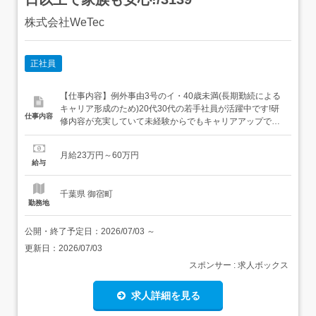
株式会社WeTec
正社員
【仕事内容】例外事由3号のイ・40歳未満(長期勤続による
キャリア形成のため)20代30代の若手社員が活躍中です!研
仕事内容
修内容が充実していて未経験からでもキャリアアップでき
る環境です!〈概要〉株式会社We Tecは、創業当初から
「アジア市場」を視野に入れ、国内外でのITソリューショ
月給23万円～60万円
ン展開を行っているグローバルな企業です。外国籍エンジ
給与
ニアも多く在籍し、全体の約25〜40%が多国籍メンバー。
多様...
千葉県 御宿町
勤務地
公開・終了予定日：
2026/07/03
～
更新日：
2026/07/03
スポンサー : 求人ボックス
求人詳細を見る