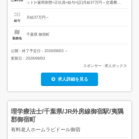
仕事内容
ット)<雇用形態>正社員<給与>[正]月給37万円～交通費:全
額支給 [正]には、固定残業代:49,143円 20時間相当分が含
まれます。 上記を超えて残業をした場合は、別途残業代を
月給37万円～
お支払いします。 試用期間:3ヶ月/正社員/月給37万円月給
給与
額に下記の一律手当...
千葉県 御宿町
勤務地
公開・終了予定日：
2026/08/03
～
更新日：
2026/08/03
スポンサー : 求人ボックス
求人詳細を見る
理学療法士/千葉県/JR外房線御宿駅/夷隅
郡御宿町
有料老人ホームラビドール御宿