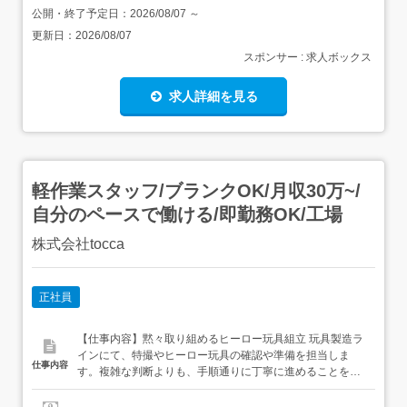
公開・終了予定日：
2026/08/07
～
更新日：
2026/08/07
スポンサー : 求人ボックス
求人詳細を見る
軽作業スタッフ/ブランクOK/月収30万~/
自分のペースで働ける/即勤務OK/工場
株式会社tocca
正社員
【仕事内容】黙々取り組めるヒーロー玩具組立 玩具製造ラ
インにて、特撮やヒーロー玩具の確認や準備を担当しま
仕事内容
す。複雑な判断よりも、手順通りに丁寧に進めることを大
切にする仕事です。 新生活応援の条件 v ⏺ 月給30万円～
34万円⏺ 個室寮の利用相談OK⏺ 友人同士の応募も相談OK