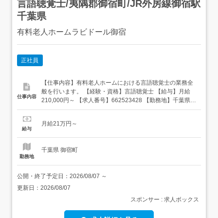
言語聴覚士/夷隅郡御宿町/JR外房線御宿駅
千葉県
有料老人ホームラビドール御宿
正社員
【仕事内容】有料老人ホームにおける言語聴覚士の業務全
般を行います。 【経験・資格】言語聴覚士 【給与】月給
仕事内容
210,000円～ 【求人番号】662523428 【勤務地】千葉県夷
隅郡御宿町御宿台132 【市区町村】夷隅郡御宿町 【都道府
県】千葉県 【最寄り駅】JR外房線御宿駅 【雇用形態】正
月給21万円～
社員 【休日・休暇など】<休日制度>シフト制<休暇制度>
給与
有給休暇・育児休暇・夏期冬期休暇などの休暇...
千葉県 御宿町
勤務地
公開・終了予定日：
2026/08/07
～
更新日：
2026/08/07
スポンサー : 求人ボックス