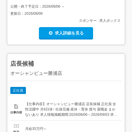
公開・終了予定日：
2026/08/06
～
更新日：
2026/08/06
スポンサー : 求人ボックス
求人詳細を見る
店長候補
オーシャンビュー勝浦店
正社員
【仕事内容】オーシャンビュー勝浦店 店長候補 正社員 女
性活躍中 月8日休↑ 社保完備 産休・育休 賞与 退職金 まか
仕事内容
ないあり 求人情報掲載期間:2026/08/06～2026/09/03 求人
情報 店舗の特徴 施設内調理(病院・老人ホーム・福祉施設)
住 所 千葉県 勝浦市 部原1930番地3 交 通 JR外房線「御宿
月給35万円～
駅」より車7分 新規事...
給与