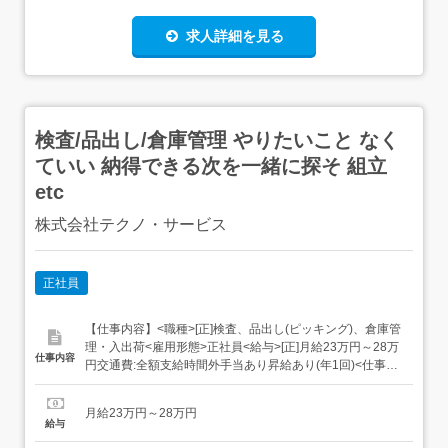
求人詳細を見る
検査/品出し/倉庫管理 やりたいこと なく
ていい 納得できる次を一緒に探そ 組立
etc
株式会社テクノ・サービス
正社員
【仕事内容】<職種>[正]検査、品出し(ピッキング)、倉庫管
理・入出荷<雇用形態>正社員<給与>[正]月給23万円～28万
仕事内容
円交通費:全額支給時間外手当あり昇給あり(年1回)<仕事内
容>組立・梱包などのこつこつ作業自分に合ったお仕事が
見つかる具体的には・機械にプラスチック製品をセット・
月給23万円～28万円
ボタンを押して、機械を動かす・加工された製品を、丁寧
給与
に箱にしまうなど、...