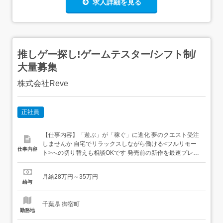
求人詳細を見る
推しゲー探し!ゲームテスター/シフト制/
大量募集
株式会社Reve
正社員
【仕事内容】「遊ぶ」が「稼ぐ」に進化 夢のクエスト受注
しませんか 自宅でリラックスしながら働ける<フルリモー
仕事内容
ト>への切り替えも相談OKです 発売前の新作を最速プレイ
あなたのミッションは、まだ世の中に出ていない開発中の
ゲームを誰よりも早く遊んで「バグ(不具合)」を見つける
月給28万円～35万円
こと ただ遊ぶだけじゃありません!開発チームの「最後の
給与
砦」として、以下のようなチェックを行います <具体...
千葉県 御宿町
勤務地