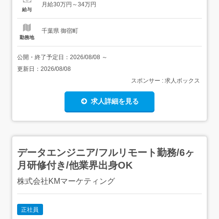
月給30万円～34万円
収入を安定させながら、新しい環境に移りたい方にも合い
給与
ます。 仕事内容 パーツの確認...
千葉県 御宿町
勤務地
公開・終了予定日：
2026/08/08
～
更新日：
2026/08/08
スポンサー : 求人ボックス
求人詳細を見る
データエンジニア/フルリモート勤務/6ヶ
月研修付き/他業界出身OK
株式会社KMマーケティング
正社員