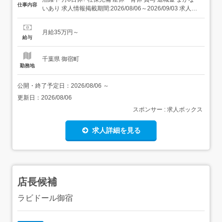
仕事内容
いあり 求人情報掲載期間:2026/08/06～2026/09/03 求人情
報 店舗の特徴 施設内調理(病院・老人ホーム・福祉施設) 住
所 千葉県 勝浦市 部原1930番地3 交 通 JR外房線「御宿
月給35万円～
駅」より車7分 新規事業...
給与
千葉県 御宿町
勤務地
公開・終了予定日：
2026/08/06
～
更新日：
2026/08/06
スポンサー : 求人ボックス
求人詳細を見る
店長候補
ラビドール御宿