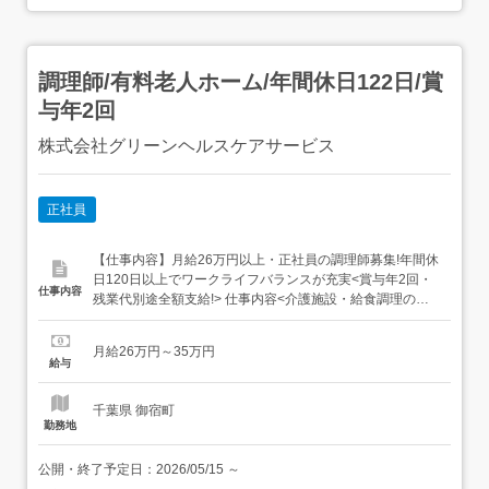
調理師/有料老人ホーム/年間休日122日/賞
与年2回
株式会社グリーンヘルスケアサービス
正社員
【仕事内容】月給26万円以上・正社員の調理師募集!年間休
日120日以上でワークライフバランスが充実<賞与年2回・
仕事内容
残業代別途全額支給!> 仕事内容<介護施設・給食調理の調
理師>介護施設内の厨房で、給食調理業務を担当します。
和食・洋食・中華など幅広いメニューを、決められたレシ
月給26万円～35万円
ピに沿って調理します。<具体的な業務内容>・和食、洋
給与
食、中華などの調理・揚げ物、焼き物の調理・スチームコ
ン...
千葉県 御宿町
勤務地
公開・終了予定日：
2026/05/15
～