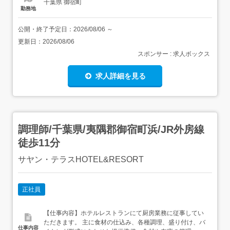
千葉県 御宿町
勤務地
公開・終了予定日：
2026/08/06
～
更新日：
2026/08/06
スポンサー : 求人ボックス
求人詳細を見る
調理師/千葉県/夷隅郡御宿町浜/JR外房線
徒歩11分
サヤン・テラスHOTEL&RESORT
正社員
【仕事内容】ホテルレストランにて厨房業務に従事してい
ただきます。 主に食材の仕込み、各種調理、盛り付け、バ
仕事内容