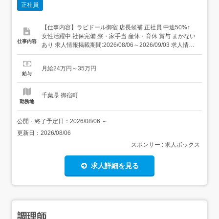
正社員
【仕事内容】ラビドール御宿 店長候補 正社員 中途50%↑
女性活躍中 社保完備 寮・家⼿当 産休・育休 賞与 まかない
仕事内容
あり 求人情報掲載期間:2026/08/06～2026/09/03 求人情報
店舗の特徴 昇給・賞与・社宅・122日休の集団調理 住 所
千葉県 夷隅郡御宿町 御宿台132 交 通 JR外房線「御宿駅」
月給24万円～35万円
より徒歩24分 URL ...
給与
千葉県 御宿町
勤務地
公開・終了予定日：
2026/08/06
～
更新日：
2026/08/06
スポンサー : 求人ボックス
求人詳細を見る
調理師