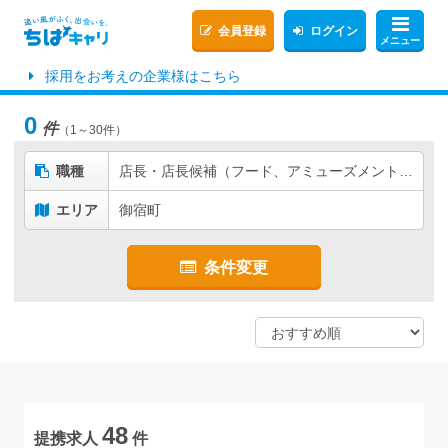
会員登録
ログイン
メニュー
採用をお考えの企業様はこちら
0
件
（1～30件）
職種
店長・店長候補（フード、アミューズメントなど）
エリア
御宿町
条件変更
48
提携求人
件