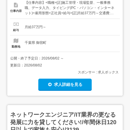
【仕事内容】<職種>[正]施工管理・現場監督、一般事務
職、データ入力、タイピング(PC・パソコン・インターネ
仕事内容
ット)<雇用形態>正社員<給与>[正]月給37万円～交通費:全
額支給 [正]には、固定残業代:49,143円 20時間相当分が含
まれます。 上記を超えて残業をした場合は、別途残業代を
月給37万円～
お支払いします。 試用期間:3ヶ月/正社員/月給37万円月給
給与
額に下記の一律手当...
千葉県 御宿町
勤務地
公開・終了予定日：
2026/08/02
～
更新日：
2026/08/02
スポンサー : 求人ボックス
求人詳細を見る
ネットワークエンジニア/IT業界の更なる
発展に力を貸してください!/年間休日120
日以上で家族も安心!/3139