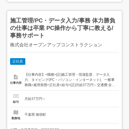
施工管理/PC・データ入力/事務 体力勝負
の仕事は卒業 PC操作から丁寧に教える/
事務サポート
株式会社オープンアップコンストラクション
正社員
【仕事内容】<職種>[正]施工管理・現場監督、データ入
力、タイピング(PC・パソコン・インターネット)、一般事
仕事内容
務職<雇用形態>正社員<給与>[正]月給37万円～交通費:全額
支給 [正]には、固定残業代:49,143円 20時間相当分が含ま
れます。 上記を超えて残業をした場合は、別途残業代をお
月給37万円～
支払いします。 試用期間:3ヶ月/正社員/月給37万円月給額
給与
に下記の一律手当...
千葉県 御宿町
勤務地