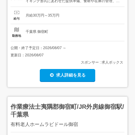
イキング形式にあわせた提供準備、食材や在庫の管理、衛
生管理、メニュー提案や改善に向けたアイデア出しなどを
お任せいたします。 マイカー・バイク・自転車通勤も可能
月給30万円～35万円
なので、ライフスタイルに合わせて通勤方法が選べます
給与
【給与】<月給>30万円～35万円 給与は年齢・経験・能力
を考慮のうえ規定によ...
千葉県 御宿町
勤務地
公開・終了予定日：
2026/08/07
～
更新日：
2026/08/07
スポンサー : 求人ボックス
求人詳細を見る
作業療法士夷隅郡御宿町/JR外房線御宿駅/
千葉県
有料老人ホームラビドール御宿