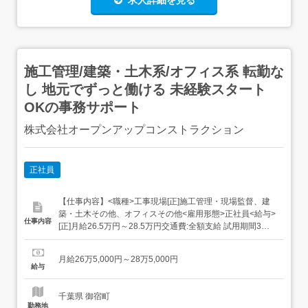
求人詳細を見る
施工管理/建築・土木系/オフィス系 転勤な
し 地元でずっと働ける 未経験スタート
OKの事務サポート
株式会社オープンアップコンストラクション
正社員
【仕事内容】<職種>工事現場[正]施工管理・現場監督、建
築・土木その他、オフィスその他<雇用形態>正社員<給与>
仕事内容
[正]月給26.5万円～28.5万円交通費:全額支給 試用期間3ヶ
月(雇用形態は本採用時と同条件/給与は下記参照) 固定残業
超過分は別途支給1ヵ月目(給与が異なる)2～3ヵ月目東京1
月給26万5,000円～28万5,000円
ヵ月目:月給23.9万円～2～3ヶ月目:月給28万円 固定残業代
給与
3...
千葉県 御宿町
勤務地