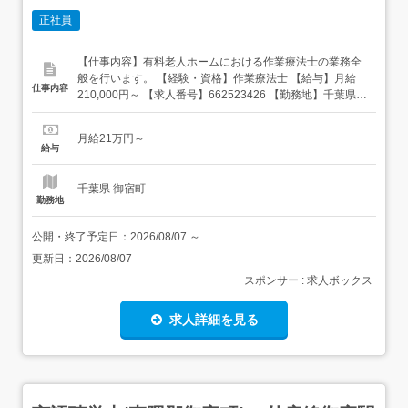
正社員
【仕事内容】有料老人ホームにおける作業療法士の業務全
般を行います。 【経験・資格】作業療法士 【給与】月給
仕事内容
210,000円～ 【求人番号】662523426 【勤務地】千葉県夷
隅郡御宿町御宿台132 【市区町村】夷隅郡御宿町 【都道府
県】千葉県 【最寄り駅】JR外房線御宿駅 【雇用形態】正
月給21万円～
社員 【休日・休暇など】<休日制度>シフト制<休暇制度>
給与
有給休暇・育児休暇・夏期冬期休暇などの休暇...
千葉県 御宿町
勤務地
公開・終了予定日：
2026/08/07
～
更新日：
2026/08/07
スポンサー : 求人ボックス
求人詳細を見る