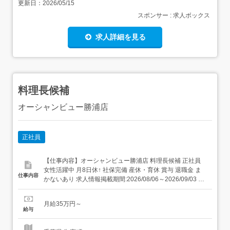
更新日：
2026/05/15
スポンサー : 求人ボックス
求人詳細を見る
料理長候補
オーシャンビュー勝浦店
正社員
【仕事内容】オーシャンビュー勝浦店 料理長候補 正社員
女性活躍中 月8日休↑ 社保完備 産休・育休 賞与 退職金 ま
仕事内容
かないあり 求人情報掲載期間:2026/08/06～2026/09/03 求
人情報 店舗の特徴 施設内調理(病院・老人ホーム・福祉施
設) 住 所 千葉県 勝浦市 部原1930番地3 交 通 JR外房線「御
月給35万円～
宿駅」より車7分 新規...
給与