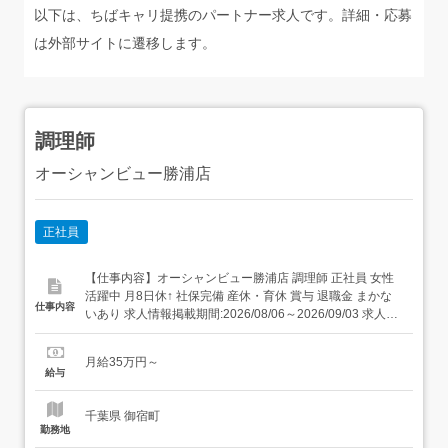
以下は、ちばキャリ提携のパートナー求人です。詳細・応募
は外部サイトに遷移します。
調理師
オーシャンビュー勝浦店
正社員
【仕事内容】オーシャンビュー勝浦店 調理師 正社員 女性
活躍中 月8日休↑ 社保完備 産休・育休 賞与 退職金 まかな
仕事内容
いあり 求人情報掲載期間:2026/08/06～2026/09/03 求人情
報 店舗の特徴 施設内調理(病院・老人ホーム・福祉施設) 住
所 千葉県 勝浦市 部原1930番地3 交 通 JR外房線「御宿
月給35万円～
駅」より車7分 新規事業...
給与
千葉県 御宿町
勤務地