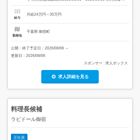
舗の特徴 昇給・賞与・社宅・122日休の集団調理 住 所 千
葉県 夷隅郡御宿町 御宿台132 交 通 JR外房線「御宿駅」よ
月給24万円～35万円
り徒歩24分 URL ...
給与
千葉県 御宿町
勤務地
公開・終了予定日：
2026/08/06
～
更新日：
2026/08/06
スポンサー : 求人ボックス
求人詳細を見る
料理長候補
ラビドール御宿
正社員