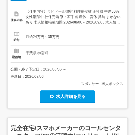
【仕事内容】ラビドール御宿 料理長候補 正社員 中途50%↑
女性活躍中 社保完備 寮・家⼿当 産休・育休 賞与 まかない
仕事内容
あり 求人情報掲載期間:2026/08/06～2026/09/03 求人情報
店舗の特徴 昇給・賞与・社宅・122日休の集団調理 住 所
千葉県 夷隅郡御宿町 御宿台132 交 通 JR外房線「御宿駅」
月給24万円～35万円
より徒歩24分 URL ...
給与
千葉県 御宿町
勤務地
公開・終了予定日：
2026/08/06
～
更新日：
2026/08/06
スポンサー : 求人ボックス
求人詳細を見る
完全在宅/スマホメーカーのコールセンタ