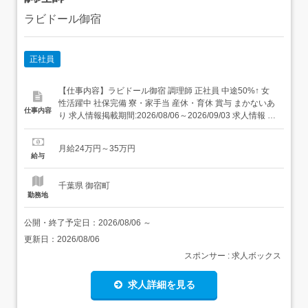
ラビドール御宿
正社員
【仕事内容】ラビドール御宿 調理師 正社員 中途50%↑ 女
性活躍中 社保完備 寮・家⼿当 産休・育休 賞与 まかないあ
仕事内容
り 求人情報掲載期間:2026/08/06～2026/09/03 求人情報 店
舗の特徴 昇給・賞与・社宅・122日休の集団調理 住 所 千
葉県 夷隅郡御宿町 御宿台132 交 通 JR外房線「御宿駅」よ
月給24万円～35万円
り徒歩24分 URL ...
給与
千葉県 御宿町
勤務地
公開・終了予定日：
2026/08/06
～
更新日：
2026/08/06
スポンサー : 求人ボックス
求人詳細を見る