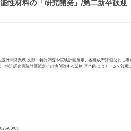
能性材料の「研究開発」/第二新卒歓迎
る設計開発業務 文献・特許調査や実験計画策定、各種成型評価などに
・特許調査実験計画策定その他付随する業務 基本的にはチームで複数
社後、先輩社員がOJ...
026/08/09