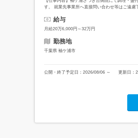
【仕事内容】袖ケ浦さつき台病院にて調理・盛付
す。 就業先事業所へ直接問い合わせ等はご遠慮
は希望を考慮の上、決定します。 【経験・資格】<
給与
月給20万6,000円～32万円
勤務地
千葉県 袖ケ浦市
公開・終了予定日：
2026/08/06
～
更新日：
2