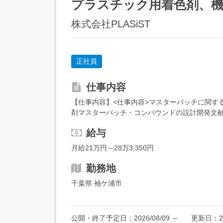
プラスチック用着色剤、機
株式会社PLASiST
正社員
仕事内容
【仕事内容】<仕事内容>マスターバッチに関す
剤マスターバッチ・コンパウンドの設計開発文献
業務<変更の範囲>会社の定める業務全般教育体制入
給与
月給21万円～28万3,350円
勤務地
千葉県 袖ケ浦市
公開・終了予定日：
2026/08/09
～
更新日：
2