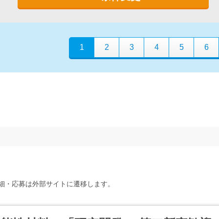
1
2
3
4
5
6
細・応募は外部サイトに遷移します。