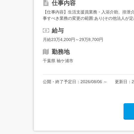
仕事内容
【仕事内容】生活支援員業務・入浴介助、排泄介
事すべき業務の変更の範囲:あり(その他法人が定め
歳(深夜業務ありの為・定年年齢を上限とする)経験
給与
月給23万4,200円～29万8,700円
勤務地
千葉県 袖ケ浦市
公開・終了予定日：
2026/08/06
～
更新日：
2