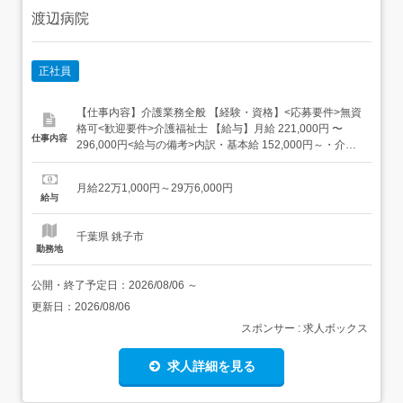
渡辺病院
正社員
【仕事内容】介護業務全般 【経験・資格】<応募要件>無資
格可<歓迎要件>介護福祉士 【給与】月給 221,000円 〜
仕事内容
296,000円<給与の備考>内訳・基本給 152,000円～・介護
業務手当 19,000円～・夜勤手当 50,000円(5回) (1回10,000
円)交通費支給昇給年1回賞与年2回(実績4ヶ月)家族手当残
月給22万1,000円～29万6,000円
業手当試用期間3ヶ月(同条件) 【求人番号...
給与
千葉県 銚子市
勤務地
公開・終了予定日：
2026/08/06
～
更新日：
2026/08/06
スポンサー : 求人ボックス
求人詳細を見る