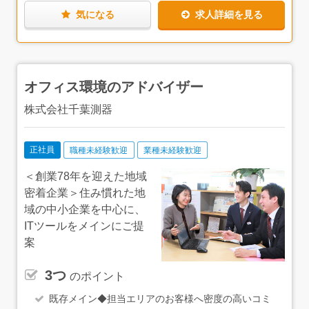
することもあるそうです（もちろん希望者のみです）。
気になる
求人詳細を見る
元スポーツインストラクターで今は営業として活躍する社
員の方は、なんとちばキャリを見ての入社！皆さまの入社
理由を聞いてみると、中にはもともとご友人同士で、紹介
で入社したという方もいらっしゃいました。入社後は、
「勤務時間も減って、お休みも増えて、嬉しいです！」と
オフィス環境のアドバイザー
お話しされていました。大切な方に紹介できるのは、すて
きな会社の証拠ですね。
株式会社千葉測器
興味をお持ちの方は、ぜひご応募ください。
正社員
職種未経験歓迎
業種未経験歓迎
＜創業78年を迎えた地域
密着企業＞住み慣れた地
域の中小企業を中心に、
ITツールをメインにご提
案
3つ
のポイント
既存メイン◆担当エリアのお客様へ密度の高いコミ