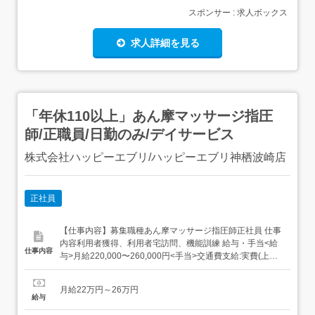
スポンサー : 求人ボックス
求人詳細を見る
「年休110以上」あん摩マッサージ指圧
師/正職員/日勤のみ/デイサービス
株式会社ハッピーエブリ/ハッピーエブリ神栖波崎店
正社員
【仕事内容】募集職種あん摩マッサージ指圧師正社員 仕事
内容利用者獲得、利用者宅訪問、機能訓練 給与・手当<給
仕事内容
与>月給220,000〜260,000円<手当>交通費支給:実費(上限
なし)<賞与>賞与あり 資格資格必須:あん摩マッサージ指圧
師、自動車免許 勤務時間日勤専従1日勤:8:15～17:15(休憩
月給22万円～26万円
60分) 勤務形態日勤のみ可、シフト相談可 休...
給与