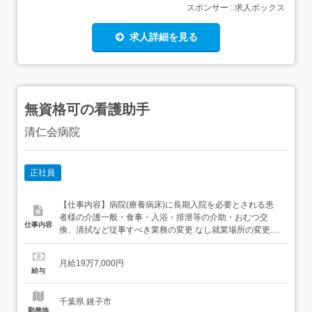
スポンサー : 求人ボックス
求人詳細を見る
無資格可の看護助手
清仁会病院
正社員
【仕事内容】病院(療養病床)に長期入院を必要とされる患
者様の介護一般・食事・入浴・排泄等の介助・おむつ交
仕事内容
換、清拭など従事すべき業務の変更:なし就業場所の変更:な
し 【経験・資格】<応募要件>普通自動車運転免許(AT限定
可)18歳～64歳(労基法第61条:年少者の深夜業による/定年
月給19万7,000円
制による) 【給与】月給 197,000円<給与の備考>内訳・基
給与
本給 166,000円・職務手当 ...
千葉県 銚子市
勤務地