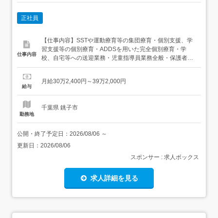
正社員
【仕事内容】SSTや運動療育等の集団療育・個別支援、学
習支援等の個別療育・ADDSを用いた完全個別療育・学
仕事内容
校、自宅等への送迎業務・児童指導員業務全般・保護者対
応・近隣店舗へのヘルプ業務・各種イベント準備・連絡
帳、ブログ作成・その他、資格により個別支援業務 児童発
月給30万2,400円～39万2,000円
達支援管理責任者業務 〇モニタリング〇個別支援計画作成
給与
〇保護者対応〇その他各種児発管業務全般 管理者業務 ...
千葉県 銚子市
勤務地
公開・終了予定日：
2026/08/06
～
更新日：
2026/08/06
スポンサー : 求人ボックス
求人詳細を見る