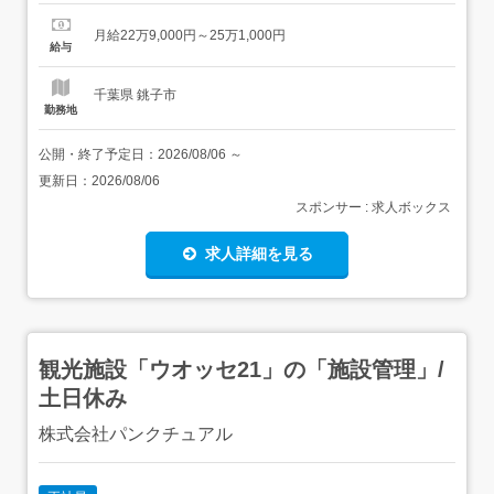
メイクやスキンケアのアドバイス、タッチアップなどお客
様のきれいを叶えるお手伝い<基本的な一日の流れ>出勤～
月給22万9,000円～25万1,000円
朝礼(一日の注意事項・引継ぎ事項の伝達)～接客(商品選び
給与
やタッチアップ、カウンセリング)・顧客管理・品出し・売
り場作り・ク...
千葉県 銚子市
勤務地
公開・終了予定日：
2026/08/06
～
更新日：
2026/08/06
スポンサー : 求人ボックス
求人詳細を見る
観光施設「ウオッセ21」の「施設管理」/
土日休み
株式会社パンクチュアル