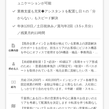
ュニケーションが可能
業務支援も充実◆アシスタントを配置し日々の「分
からない」もスピード解決
年休120日／土日祝休み／賞与年2回（3.5ヶ月分）
／残業月約11時間
【既存企業メイン】お客様が抱えている業務上の課題解決
のサポートをお任せ。担当エリアのお客様にビジネス機器
仕事内容
を中心にオフィスで使用するOA機器・備品・事務用品・通
信回線・オフィスレイアウトなどの提案を行います。★各
オフィス周辺のエリアの企業への提案／地域密着で働けま
【未経験者歓迎！】<必須>・40歳以下（長期キャリア形成
す★各オフィスは3名～大きい営業所で10名以上のスタッ
のため）・普通自動車免許（AT限定可）<歓迎>・ITパスポ
求める人
フが在籍しています→アドバイザーのボリュームゾーンは
ートを取得されている方・地元企業に貢献したい方・地元
30・40代です！★訪問時は社用車を利用しています＜入社
企業へ密着して働きたい方・素直な対応のできる方・コミ
後は…＞入社後は配属先の事務所にてOJT研修を実施。ま
ュニケーションを取ることが好きな方
月給 234,200円 ～ 400,000円＋インセンティブ＋各種手当
ずは先輩から引き継ぐ予定のエリアのお客様先へ、先輩と
固定残業の時間・金額は等級により異なるため、入社前に
給与
一緒に挨拶周りからスタート。同行の中で先輩の提案方法
しっかりすり合わせを行います。※年齢・経験・スキルを
や、お客様とのコミュニケーション方法を学んでいきま
考慮します＜年収例＞年収300万円／入社1年目（初年度想
す。それと同時にロープレや資料作成など実務的な研修
定年収）年収350万円／入社3年目年収500万円／入社10年
千葉県にある21ヶ所の営業所を中心に募集※お住まいのエ
や、メーカー研修へ参加するなど、製品についての知識な
目
リアを考慮して配属先を決定します ※転居を伴う転勤なし
ども1つずつ学んでいきましょう。3ヶ月を目安に、独り立
【営業所について】お住まいのエリアに近い営業所への配