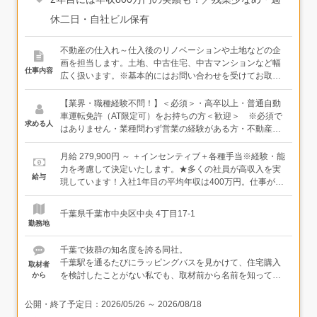
休二日・自社ビル保有
不動産の仕入れ～仕入後のリノベーションや土地などの企
画を担当します。土地、中古住宅、中古マンションなど幅
仕事内容
広く扱います。※基本的にはお問い合わせを受けてお取引
が始まる反響営業ですが、時には近くの不動産会社に訪問
して、物件情報などを聞いたりします※月に30～40件ほど
【業界・職種経験不問！】＜必須＞・高卒以上・普通自動
のお問い合わせがあり、1人あたり平均して月1～2件は買
車運転免許（AT限定可）をお持ちの方＜歓迎＞ ※必須で
求める人
取や仲介の契約をしています＜仕事の流れ＞●お問い合わ
はありません・業種問わず営業の経験がある方・不動産業
せ・ご提案（1）仲介業者を通じたご提案（サイトなどを
界の経験がある方※ご経験に合わせて研修を行います。経
見ながら気になった土地や物件に対して掲載元へ問い合わ
験者の方は、早い段階で戦力になっていただけます＜この
月給 279,900円 ～ ＋インセンティブ＋各種手当※経験・能
せ → 仲介業者を通じた提案を実施）（2）「不動産を売り
ような方に向いています＞●調べ物をすることが好きな
力を考慮して決定いたします。★多くの社員が高収入を実
給与
たい」お客様から直接お問い合わせをいただき、資料をま
方 …お客様が所有する土地や建物を知るために登記や昔
現しています！入社1年目の平均年収は400万円。仕事が軌
とめてご訪問。買取か仲介か、お客様のご希望に合わせて
の地図などの書類を調べたり、実際にお客様先で見聞きし
道に乗り始める2年目以降は、月収換算で40～50万円とい
提案をします ↓●仕入れ集めた情報から、その建物や土地
たりして、情報収集を行います。まるで探偵になったよう
う社員がほとんど。インセンティブの詳細は、面接時にお
千葉県千葉市中央区中央 4丁目17-1
の価値、ニーズを割り出した上で購入します。事前に状態
な気分になれる仕事です●コツコツ地道な作業が好きな方●
伝えします。＜モデル年収例＞・年収800万円／27歳、入
勤務地
や権利関係をしっかり把握することで、仕入れ後のトラブ
人の役に立つことが好きな方 …相続や空き家問題の解決
社2年目、元飲食店スタッフ・年収1,500万円／37歳、入社
ルを未然に防ぐことにもつながっています。 ↓●企画仕入
のお手伝いにもつながるお仕事です。人のために動き感謝
8年目、元アパレルスタッフ
千葉で抜群の知名度を誇る同社。
れ部門の会議にて、仕入れた不動産をリノベーションする
の声をいただくことも多くあります
千葉駅を通るたびにラッピングバスを見かけて、住宅購入
取材者
のか、そのまま売るのか、新築を建てるのかなどを判断し
を検討したことがない私でも、取材前から名前を知ってい
から
ます。リノベーションやリフォームをする場合は、大まか
ました。社員の方にお話を伺うと、やはりその知名度や会
な内装間取りなども考えます＜入社後は＞名刺交換の仕方
社の規模が仕事のしやすさにも繋がっているとのこと。未
公開・終了予定日：
2026/05/26
～
2026/08/18
から不動産の知識、営業手法まで段階的に学べる手厚い研
経験でも営業しやすいという根拠が伝わってきました。