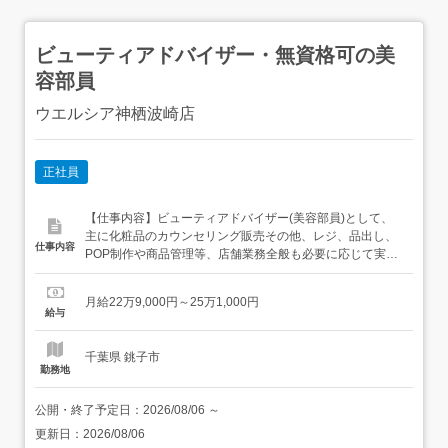
ビューティアドバイザー・無資格可の美
容部員
ウエルシア神栖波崎店
正社員
【仕事内容】ビューティアドバイザー(美容部員)として、
主に化粧品のカウンセリング販売その他、レジ、品出し、
仕事内容
POP制作や商品管理等、店舗業務全般も必要に応じて実施
メイクやスキンケアのアドバイス、タッチアップなどお客
様のきれいを叶えるお手伝い<基本的な一日の流れ>出勤～
月給22万9,000円～25万1,000円
朝礼(一日の注意事項・引継ぎ事項の伝達)～接客(商品選び
給与
やタッチアップ、カウンセリング)・顧客管理・品出し・売
り場作り・ク...
千葉県 銚子市
勤務地
公開・終了予定日：
2026/08/06
～
更新日：
2026/08/06