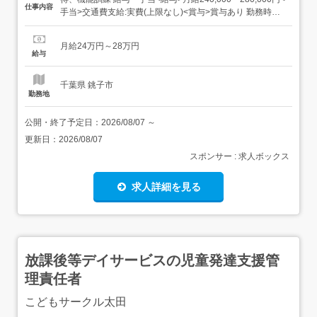
仕事内容
手当>交通費支給:実費(上限なし)<賞与>賞与あり 勤務時間
日勤専従1日勤:8:30～17:30(休憩60分) 勤務形態日勤のみ可
休日・休暇年間休日110日以上 福利厚生社会保険完備 従業
月給24万円～28万円
員数9人 【経験・資格】資...
給与
千葉県 銚子市
勤務地
公開・終了予定日：
2026/08/07
～
更新日：
2026/08/07
スポンサー : 求人ボックス
求人詳細を見る
放課後等デイサービスの児童発達支援管
理責任者
こどもサークル太田