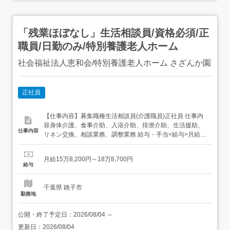
「残業ほぼなし」生活相談員/資格必須/正
職員/日勤のみ/特別養護老人ホーム
社会福祉法人恵和会/特別養護老人ホーム さざんか園
正社員
【仕事内容】募集職種生活相談員(介護職員)正社員 仕事内
容身体介護、食事介助、入浴介助、排泄介助、生活援助、
仕事内容
リネン交換、相談業務、調整業務 給与・手当<給与>月給
158,200〜188,700円<手当>交通費支給:実費(上限あり)交
通費支給月額:23,000円 勤務時間日勤専従1日勤:8:15～
月給15万8,200円～18万8,700円
17:30 勤務形態残業ほぼなし、日勤のみ可、シフト相談可
給与
休...
千葉県 銚子市
勤務地
公開・終了予定日：
2026/08/04
～
更新日：
2026/08/04