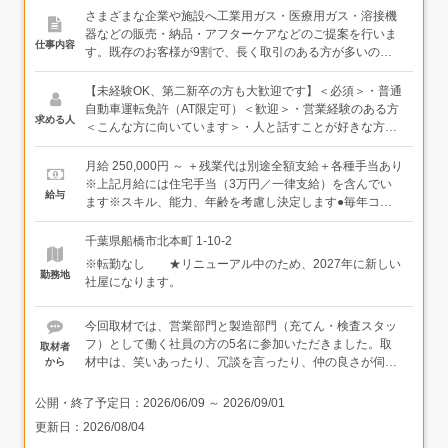
さまざまな企業や施設へ工業用ガス・医療用ガス・溶接機
器などの販売・納品・アフターケアなどのご提案を行いま
仕事内容
す。既存のお客様が9割で、長く取引のある方が多いので
営業が初めてでも安心です。＜具体的な業務内容＞・既存
顧客への定期訪問・ガス・溶接機器・工業薬品などの受注
【未経験OK、第二新卒の方も大歓迎です】＜必須＞・普通
対応・お客様のニーズのヒアリングと提案・見積書・発注
自動車運転免許（AT限定可）＜歓迎＞・営業経験のある方
求める人
書などの書類対応・新規顧客対応＜担当顧客と営業エリア
＜こんな方に向いています＞・人と話すことが好きな方・
＞鉄工所などの製造業をメインに、病院・医療機関、アク
ささいな会話から関係を深めていける方★未経験入社でも
アリウム店舗、官公庁まで幅広い顧客を担当します。営業
イチから専門知識をつけていけます！
月給 250,000円 ～ ＋残業代は別途全額支給＋各種手当あり
エリアは千葉県内が中心で、出張はほぼありません。1週
※上記月給には住宅手当（3万円／一律支給）を含んでい
給与
間単位で自分でスケジュールを組んで動く裁量がありま
ます※スキル、能力、年齢を考慮し決定します●毎年コツ
す。ノルマがないので、プレッシャーを感じず仕事ができ
コツ昇給がありますがんばっている姿はしっかりと評価。
ます。＜入社後は…＞各種ガス、溶接機器、工業薬品な
当社では毎年昇給＋業績に応じて賞与もでておりますの
千葉県船橋市北本町 1-10-2
ど、私たちの普段の生活ではあまり馴染みのない製品を扱
で、安定した給与がしっかりとでています。年齢とともに
※転勤なし ★リニューアル中のため、2027年に新しい
っていくため、専門的な知識は入社後にイチから学べる機
変化していくライフステージにも対応でき、当社に入って
勤務地
社屋になります。
会を設けています。STEP1：社内にて導入研修を行います
から結婚・マイホーム購入・子育てを経験している先輩も
STEP2：製造工場にて製品（ガスボンベなど）の取り扱い
多くいます。
を学びます（入社後1ヶ月程度）STEP3：先輩との同行研
今回取材では、営業部門と製造部門（充てん・検査スタッ
修で営業ノウハウ・提案の仕方などを学びます（3ヶ月～
フ）として働く社員の方の5名に参加いただきました。取
取材者
半年程度）STEP4：先輩からお客様を引継ぎ1人で訪問へ
材中は、笑いあったり、冗談を言ったり、仲の良さが伺え
から
★新規顧客は、問い合わせ経由がほとんどです。★ガスの
ました。
大型配送は専門スタッフが担当。営業が自ら運ぶのは小
公開・終了予定日：
2026/06/09
～
2026/09/01
型・少量のものが中心です。★営業で働く社員は20～40代
社長との距離も近く、クリスマスにはホールケーキを全社
更新日：
2026/08/04
が3名活躍中！
員の家庭に届けたり、社員の家族も一緒に釣りに行ったり