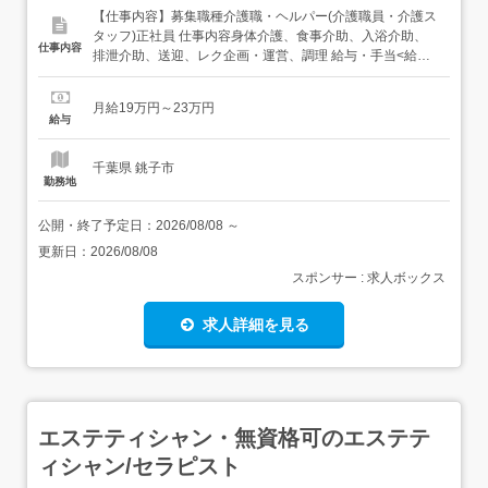
【仕事内容】募集職種介護職・ヘルパー(介護職員・介護ス
タッフ)正社員 仕事内容身体介護、食事介助、入浴介助、
仕事内容
排泄介助、送迎、レク企画・運営、調理 給与・手当<給与>
月給190,000〜230,000円<手当>交通費支給:実費(上限な
し)<賞与>賞与あり 資格資格必須:介護福祉士、自動車免許
月給19万円～23万円
勤務時間日勤専従1日勤:8:15～17:15(休憩60分) 勤...
給与
千葉県 銚子市
勤務地
公開・終了予定日：
2026/08/08
～
更新日：
2026/08/08
スポンサー : 求人ボックス
求人詳細を見る
エステティシャン・無資格可のエステテ
ィシャン/セラピスト