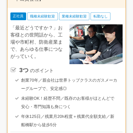
正社員
職種未経験歓迎
業種未経験歓迎
転勤なし
「最近どうですか？」お
客様との世間話から、工
場や市町村、防衛産業ま
で、あらゆる仕事につな
がっていく。
3つ
のポイント
創業70年／親会社は世界トップクラスのガスメーカ
ーグループで、安定感◎
未経験OK！経歴不問／既存のお客様がほとんどで
安心・専門知識も身につく
年休125日／残業月20h程度＋残業代全額支給／新
船橋駅から徒歩5分