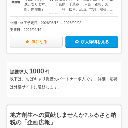
ちを目指していただきます。＜アドバイザーへのサポート
勤務地
属となります。 千葉県／千葉市 3ヶ所（都町、旭
体制も抜群＞当社では各オフィスに在籍しているアシスタ
町、問屋町） 柏、松戸、流山、市川、船橋、八
ントスタッフの他にも、本社に営業支援課を配置してお
千代 四街道、市原、成田、旭、香取、銚子、東
り、製品情報に関することや見積作成などをメインに「提
金 木更津、茂原、館山、鴨川 ※マイカー通
案を行う上で困ったこと」への解決のサポートを行ってい
公開・終了予定日：
2026/06/16
～
2026/09/08
勤OK（勤務地による／面接時にお伝えします） ※お住ま
ます。「常に社内に分からないことを聞けるスタッフがい
更新日：
2026/06/16
いのエリアを考慮して配属先を決定します ※転居を伴う
る安心感」の中で仕事を進めることができます。また社内
転勤はありません 希望があれば、東京・埼玉・茨城で
チャットを利用したコミュニケーションも行っており、営
の勤務も可能です。お気軽にご相談ください。 東京都／
業支援課専用のルームでは過去の事例もすぐに確認できる
気になる
求人詳細を見る
江東区亀戸、千代田区神田淡路町 茨城県／土浦 埼玉県
などのメリットも！他にも「毎朝の10分間の打ち合わせで
／さいたま、熊谷
情報交換」や「コミュニケーションタイム（上司との1on1
MTG）」など、コミュニケーションの機会を作っており、
気軽に相談しやすい雰囲気もあるんですよ！
1000
提携求人
件
以下は、ちばキャリ提携のパートナー求人です。詳細・応募
は外部サイトに遷移します。
地方創生への貢献しませんか?ふるさと納
税の「企画広報」