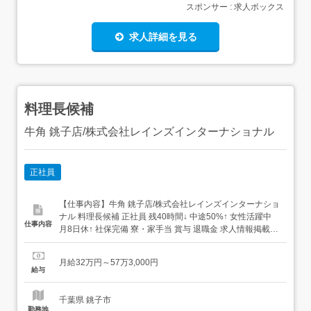
スポンサー : 求人ボックス
求人詳細を見る
料理長候補
牛角 銚子店/株式会社レインズインターナショナル
正社員
【仕事内容】牛角 銚子店/株式会社レインズインターナショ
ナル 料理長候補 正社員 残40時間↓ 中途50%↑ 女性活躍中
仕事内容
月8日休↑ 社保完備 寮・家⼿当 賞与 退職金 求人情報掲載期
間:2026/07/16～2026/08/20 求人情報 店舗の特徴 上場企業
が運営する焼肉ブランド 住 所 千葉県 銚子市 松岸町3-335-
月給32万円～57万3,000円
1 交 通 JR成田線「松岸...
給与
千葉県 銚子市
勤務地