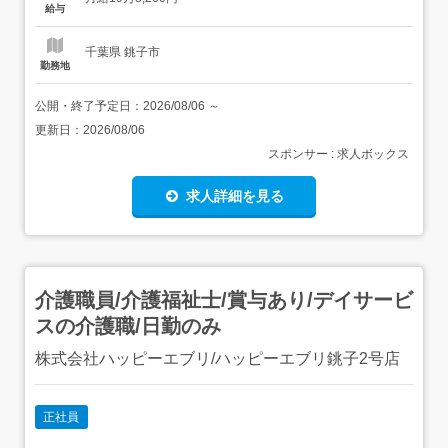
ア形成を図る観点から40歳以下の方を募集・学歴不問・経
給与
験不問・普通自動車運転免許必須(AT限定可) 【...
千葉県 銚子市
勤務地
公開・終了予定日：
2026/08/06
～
更新日：
2026/08/06
スポンサー : 求人ボックス
求人詳細を見る
介護職員/介護福祉士/賞与あり/デイサービ
スの介護職/日勤のみ
株式会社ハッピーエブリ/ハッピーエブリ銚子2号店
正社員