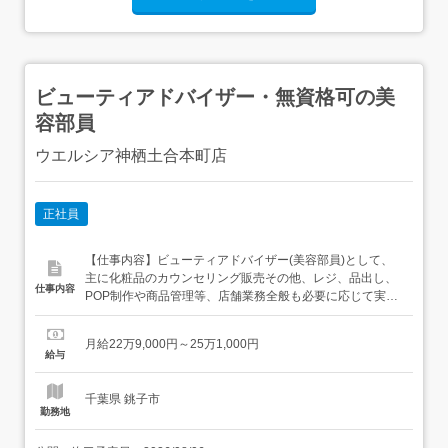
ビューティアドバイザー・無資格可の美
容部員
ウエルシア神栖土合本町店
正社員
【仕事内容】ビューティアドバイザー(美容部員)として、
主に化粧品のカウンセリング販売その他、レジ、品出し、
仕事内容
POP制作や商品管理等、店舗業務全般も必要に応じて実施
メイクやスキンケアのアドバイス、タッチアップなどお客
様のきれいを叶えるお手伝い<基本的な一日の流れ>出勤～
月給22万9,000円～25万1,000円
朝礼(一日の注意事項・引継ぎ事項の伝達)～接客(商品選び
給与
やタッチアップ、カウンセリング)・顧客管理・品出し・売
り場作り・ク...
千葉県 銚子市
勤務地