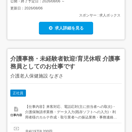
公開・終了予定日：
2026/08/06
～
更新日：
2026/08/06
スポンサー : 求人ボックス
求人詳細を見る
介護事務・未経験者歓迎!育児休暇 介護事
務員としてのお仕事です
介護老人保健施設 なぎさ
正社員
【仕事内容】来客対応、電話応対(主に担当者への取次)・
介護保険請求業務・データ入力(既存ソフトへの入力)・利
仕事内容
用者様のカルテ作成・取引業者への振込業務・事務連絡作
成・諸雑務により外出あり(社用車使用) 【経験・資格】<応
募要件>・年齢制限あり(40歳以下) 長期勤続によるキャリ
月給19万8,200円