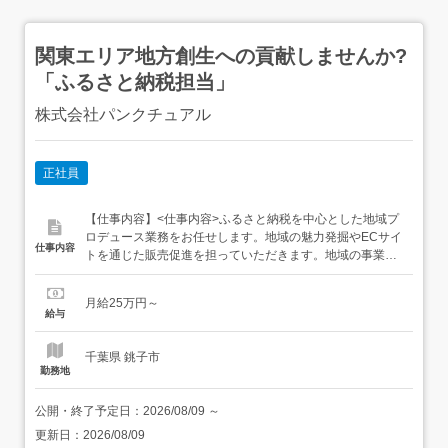
関東エリア地方創生への貢献しませんか?
「ふるさと納税担当」
株式会社パンクチュアル
正社員
【仕事内容】<仕事内容>ふるさと納税を中心とした地域プ
ロデュース業務をお任せします。地域の魅力発掘やECサイ
仕事内容
トを通じた販売促進を担っていただきます。地域の事業者
と共に戦略を立て、地域産業を盛り上げる業務です。課題
ヒアリングと販売戦略の設計生産者へのインタビューと魅
月給25万円～
力発掘商品撮影やポータルサイトへの掲載管理受注、在庫
給与
管理レビュー・売上分析・改善提案<雇入れ直後>上記業務
<変更...
千葉県 銚子市
勤務地
公開・終了予定日：
2026/08/09
～
更新日：
2026/08/09