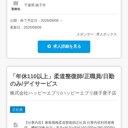
千葉県 銚子市
勤務地
公開・終了予定日：
2026/08/08
～
更新日：
2026/08/08
スポンサー : 求人ボックス
求人詳細を見る
「年休110以上」柔道整復師/正職員/日勤
のみ/デイサービス
株式会社ハッピーエブリ/ハッピーエブリ銚子唐子店
正社員
【仕事内容】募集職種柔道整復師正社員 仕事内容利用者獲
得、機能訓練 給与・手当<給与>月給240,000〜280,000円<