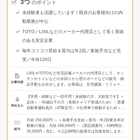
3つ
のポイント
未経験者も活躍しています！既存のお客様向けの内
勤業務が中心
TOTO／LIXILなどのメーカー代理店として長く実績
のある安定企業
毎年コツコツ昇給＆賞与は年2回／家族手当など充
実／年休120日
LIXILやTOTOなど住宅設備メーカーの代理店として、キッ
チンやトイレなどの水回りから壁のボードなどの販売・納
仕事内容
品手配をお任せします。お客様は、住宅建築・リフォーム
を施工する既存顧客（工務店やホームセンター、不動産会
社のリフォーム部門など）が中心です。＜お仕事の流れ
【学歴・経験など一切不問！未経験の方、大歓迎です】＜
＞・お客様からのご依頼受付（電話／メール／FAXなど）
必須＞・40歳以下の方（長期キャリア形成のため）・普通
求める人
↓・お客様への商品提案・見積作成↓・メーカーへの発注、
自動車運転免許（AT限定可）※社用車で移動するため＜こ
納期調整↓・配送・事務スタッフとの連携（配送ドライバー
んな方に向いています＞・コツコツとまじめに仕事したい
への納品スケジュール共有、事務スタッフへの手続き依頼
方・人と話すことが好きな方・チームでの仕事にやりがい
月給 256,000円 ～ ＋各種手当支給＋賞与：年2回東京本社
など）↓・納品完了！（納品は配送ドライバーが行います）
を感じられる方★大事なのは、トーク力ではなく、謙虚さ
勤務の場合：月給 266,000円 ～（固定残業代：16時間分、
給与
【入社後は…】まずは先輩のそばで電話対応を聞いたり、
とまじめさ。素直に学んでいける気持ちがあれば、十分や
30,000円～含む。※上記時間の超過分は別途支給します）
商品名や型番を覚えたりするところからスタート。建材・
っていけるお仕事です。
＋各種手当支給＋賞与：年2回※上記給与には職能手当が