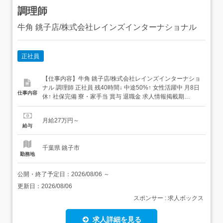
調理師
牛角 銚子店/株式会社レインズインターナショナル
正社員
【仕事内容】牛角 銚子店/株式会社レインズインターナショ
ナル 調理師 正社員 残40時間↓ 中途50%↑ 女性活躍中 月8日
仕事内容
休↑ 社保完備 寮・家⼿当 賞与 退職金 求人情報掲載期
間:2026/07/16～2026/08/20 求人情報 店舗の特徴 上場企業
が運営する焼肉ブランド 住 所 千葉県 銚子市 松岸町3-335-
月給27万円～
1 交 通 JR成田線「松岸駅」...
給与
千葉県 銚子市
勤務地
公開・終了予定日：
2026/08/06
～
更新日：
2026/08/06
スポンサー : 求人ボックス
求人詳細を見る