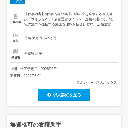
正社員
【仕事内容】<仕事内容><銚子の海の幸を発信する観光施
設「ウオッセ21」>店舗運営やイベント企画を通じて、地
仕事内容
域の魅力を発信する施設管理をお任せします。 店舗運営・
接客施設内店舗の運営や観光客へのご案内、売上管理の補
助などを担当します。 イベントの企画お客様の笑顔を生み
月給26万円～45万円
出す催事の企画から運営サポートまでを行います。 環境整
給与
備・事務簡単な事務作業や、施設内の清掃など環境を整え
る業務を...
千葉県 銚子市
勤務地
公開・終了予定日：
2026/08/04
～
更新日：
2026/08/04
スポンサー : 求人ボックス
求人詳細を見る
無資格可の看護助手