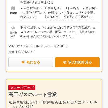
住宅設備は種類が多いですが、みんな未経験から始めて、
含まれています※毎年昇給あり※年齢・スキルに応じて、
千葉県佐倉市山王 2-42-1
少しずつ覚えていきました。わからないことは、すぐ隣の
給与額を決定しています。面接時にすり合わせましょう
★自動車通勤OK（駐車場あり） ★転勤なし ★東京本社
先輩に聞けるので大丈夫です。★内勤業務が中心ですが、
での勤務も可能です（転勤なし・お住まいエリアや希望を
勤務地
お客様先に訪問して打ち合わせを行うこともあります（エ
考慮します） 【東京本社】 東京都江戸川区瑞江1丁
リアは千葉県内が中心）。★基本的に既存のお客様の対応
目29-8（アクセス：都営新宿線「篠崎駅」「瑞江駅」より
がメインです。新規のお客様は、既存のお客様からのご紹
徒歩12分）
介がほとんどです。★社内の連携が密で、困ったらすぐに
取材で訪問したのは佐倉市にある千葉支店千葉営業所。カ
誰かに聞ける職場です。
スタマーリレーション職、配送ドライバー、採用担当から
取材者
4名の社員の方にお話をうかがいました。
から
取材中は終始和やかな雰囲気で、一人の方が回答に悩んで
公開・終了予定日：
2026/05/26
～
2026/08/18
いる時には、他の方がフォローするような場面もありまし
更新日：
2026/07/21
た。写真撮影の際も、部署が違っても仲が良く、自然な雰
囲気でした。実際にサポートし合ってお仕事されているん
気になる
求人詳細を見る
だろうなと思える、温かさを感じました。
ご来社されたお客様や面接に来られた方から、「すごく明
るい雰囲気の事務所ですね」と、よく言われるそうです。
保育園や学校などが半日の日などに、お子様を会社に連れ
てくる社員の方もいるとのこと。とにかく皆様の人柄の良
クローズアップ
さが出ているエピソードだなと思います。これから入社す
る方も、すぐに馴染んでいけそうですね。
高圧ガスのルート営業
興味を持たれた方は、ぜひご応募ください。
京葉帝酸株式会社【関東酸素工業と日本エア・リキ
ード出資会社】