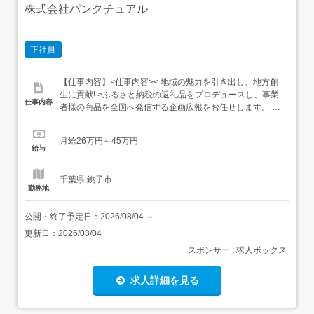
株式会社パンクチュアル
正社員
【仕事内容】<仕事内容>< 地域の魅力を引き出し、地方創
生に貢献! >ふるさと納税の返礼品をプロデュースし、事業
仕事内容
者様の商品を全国へ発信する企画広報をお任せします。 返
礼品の企画・プロデュース生産者さんの想いを深掘りし、
「この商品なら寄付したい」と思ってもらえる企画を一緒
月給26万円～45万円
に創り上げます。 PR・広報クリエイティブ写真撮影・ラ
給与
イティング・デザインなど、クリエイティブな手法で商品
の魅力を発信...
千葉県 銚子市
勤務地
公開・終了予定日：
2026/08/04
～
更新日：
2026/08/04
スポンサー : 求人ボックス
求人詳細を見る