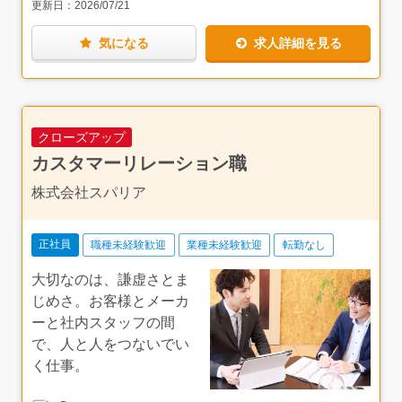
修をご用意しています。全くの未経験の方でも安心して仕
更新日：
2026/07/21
事を始められる環境です。研修後は、先輩と同行し、仕事
自社ビルの中に仕入・販売・設計・施工まで揃う一貫体制
の流れや商談方法、エリアの地理情報などを学んでいきま
気になる
求人詳細を見る
も、同社ならではの魅力です。外注を介さず案件が進むた
す。3ヶ月～半年を目安に、一通りの仕事内容を掴んでい
め、お客様への対応スピードも、社員の働きやすさも一段
ただき、少しずつ担当を持っていただく予定です。独り立
違うと感じました。
ち後も、わからないことがあれば遠慮なく周りに聞ける環
境です。また、相続などについては専門家に聞くこともで
印象的だったのは、社員の皆様の経歴の多様さです。介護
きるので、ご安心ください。
職、販売職、飲食業界など前職はバラバラで、50代・未経
クローズアップ
験で入社された方もいらっしゃいました。共通していたの
は「年功序列ではなく、やった分だけ評価される」という
カスタマーリレーション職
言葉。実際に入社2年目で役職に登用されたお話もあり、
確かな裏付けを感じました。
株式会社スパリア
写真撮影にはたくさんの方にご参加いただきました。待機
中に談笑される様子からは、実力主義でも殺伐とせず、お
正社員
職種未経験歓迎
業種未経験歓迎
転勤なし
互いを認め合いながら伸び伸び働いている空気が伝わって
きました。
大切なのは、謙虚さとま
じめさ。お客様とメーカ
千葉で腰を据えて、自分の実力と経験を活かして長く働き
たい方には、ぜひ一度向き合っていただきたい会社です。
ーと社内スタッフの間
で、人と人をつないでい
く仕事。