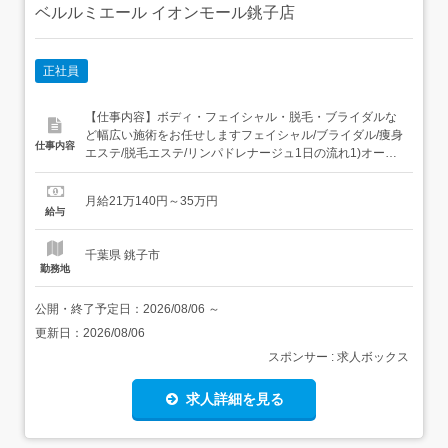
ベルルミエール イオンモール銚子店
正社員
【仕事内容】ボディ・フェイシャル・脱毛・ブライダルな
ど幅広い施術をお任せしますフェイシャル/ブライダル/痩身
仕事内容
エステ/脱毛エステ/リンパドレナージュ1日の流れ1)オープ
ン準備・清掃や備品チェック・お客様を気持ちよく迎える
準備2)朝ミーティング・当日の予約確認・チームで接客方
月給21万140円～35万円
針を共有3)接客・施術・笑顔でご挨拶・コースに沿った施
給与
術4)クローズ・機器・備品の確認・翌日...
千葉県 銚子市
勤務地
公開・終了予定日：
2026/08/06
～
更新日：
2026/08/06
スポンサー : 求人ボックス
求人詳細を見る