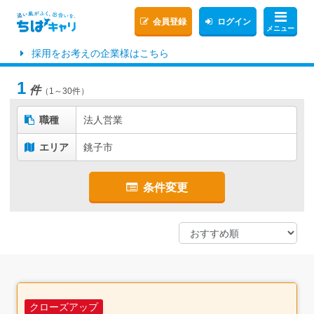
会員登録
ログイン
メニュー
採用をお考えの企業様はこちら
1
件
（1～30件）
職種
法人営業
エリア
銚子市
条件変更
クローズアップ