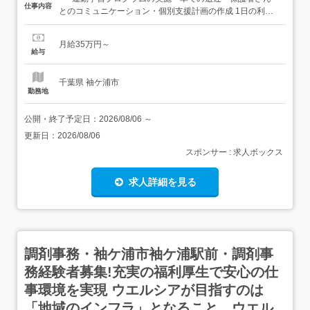
仕事内容
とのコミュニケーション・個別支援計画の作成 1日の利用
人数:10名程度 送迎時間や場所に応じて直行直帰OK従事す
べき業務の変更範囲:法人の定める業務転勤なし 【経験・資
月給35万円～
格】<応募要件><すべて必須>・児童発達支援管理責任者の
給与
資格者・普通自動車運転免許 応募の際は職務経...
千葉県 袖ケ浦市
勤務地
公開・終了予定日：
2026/08/06
～
更新日：
2026/08/06
スポンサー : 求人ボックス
求人詳細を見る
調剤事務・袖ケ浦市袖ケ浦駅前・調剤事
務経験者募集!充実の福利厚生で安心の仕
事環境を実現 ウエルシアが目指すのは
「地域のインフラ」となること。ウエル