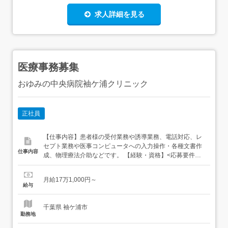
求人詳細を見る
医療事務募集
おゆみの中央病院袖ケ浦クリニック
正社員
【仕事内容】患者様の受付業務や誘導業務、電話対応、レ
セプト業務や医事コンピュータへの入力操作・各種文書作
仕事内容
成、物理療法介助などです。 【経験・資格】<応募要件
>Word・Excel等パソコンの基本操作ができる方 【給与】
月給 171,000円 〜 <給与の備考>経験1年目・大卒 178,000
月給17万1,000円～
円以上(基本給150,000円+主要手当28,000円)・短大・専門
給与
卒等 171,000円以上(基...
千葉県 袖ケ浦市
勤務地