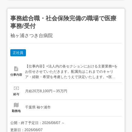
事務総合職・社会保険完備の職場で医療
事務/受付
袖ヶ浦さつき台病院
正社員
【仕事内容】<法人内の各セクションにおける主要業務>を
お任せさせていただきます。配属先はこれまでのキャリ
仕事内容
ア・経験・希望を考慮したうえで決定いたします。<医事
課>外来・入院患者対応(レセプト業務・窓口対応・電話対
応・各種書類対応・入院退院案内・未収金回収業務 等)<総
月給20万8,100円～35万円
務課>法人内労働環境整備全般(備品発注・在庫管理・庶務
給与
業務・設備管理・行政届出業務・院内電子カルテ・ネット
環境整備 等)...
千葉県 袖ケ浦市
勤務地
公開・終了予定日：
2026/08/07
～
更新日：
2026/08/07