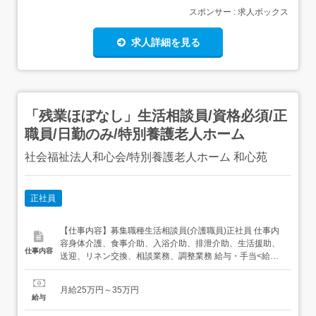
スポンサー : 求人ボックス
求人詳細を見る
「残業ほぼなし」生活相談員/資格必須/正
職員/日勤のみ/特別養護老人ホーム
社会福祉法人和心会/特別養護老人ホーム 和心苑
正社員
【仕事内容】募集職種生活相談員(介護職員)正社員 仕事内
容身体介護、食事介助、入浴介助、排泄介助、生活援助、
仕事内容
送迎、リネン交換、相談業務、調整業務 給与・手当<給与>
月給250,000〜350,000円<手当>交通費支給:実費(上限あ
り)<賞与>賞与あり合計2.5ヶ月分 勤務時間日勤専従1日
月給25万円～35万円
勤:8:30～17:30(休憩60分) 勤務形態残業ほぼなし、日勤...
給与