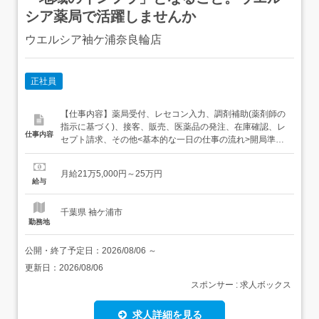
シア薬局で活躍しませんか
ウエルシア袖ケ浦奈良輪店
正社員
【仕事内容】薬局受付、レセコン入力、調剤補助(薬剤師の
指示に基づく)、接客、販売、医薬品の発注、在庫確認、レ
仕事内容
セプト請求、その他<基本的な一日の仕事の流れ>開局準備
(機器立ち上げ、クリンリネス)→処方せん受付・入力・調
剤補助→発注作業→閉局作業(在庫・売上確認等)随時:OTC
月給21万5,000円～25万円
接客、レセプト請求、処方箋再チェック等 「ナショナル
給与
職」「リージョナル職」「エリア職」のいずれか選択 3
年...
千葉県 袖ケ浦市
勤務地
公開・終了予定日：
2026/08/06
～
更新日：
2026/08/06
スポンサー : 求人ボックス
求人詳細を見る