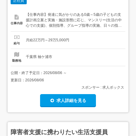
正社員
【仕事内容】発達に気がかりのある0歳～5歳の子どもの支
援計画立案と実施・施設形態に応じ、マンスリー(生活の中
仕事内容
心での支援)、個別指導、グループ指導の実施、日々の指導
準備、記録の作成、・運営に関する業務全般・保護者様か
らの相談対応「にんげん力。育てます。」の保育理念を掲
月給22万円～29万5,000円
げる当グループでは、”子どもにとって必要な体験は何
給与
か”をイチから考えて実行できます。より良い発達支援環境
を目指して創意工夫...
千葉県 袖ケ浦市
勤務地
公開・終了予定日：
2026/08/06
～
更新日：
2026/08/06
スポンサー : 求人ボックス
求人詳細を見る
障害者支援に携わりたい生活支援員