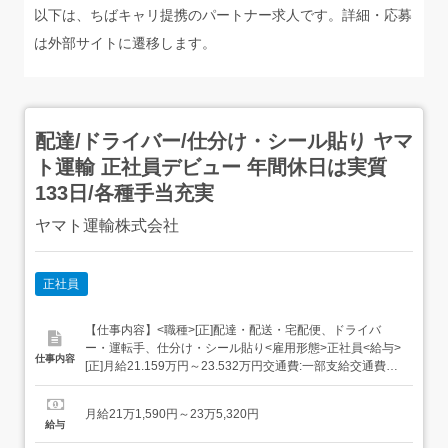
以下は、ちばキャリ提携のパートナー求人です。詳細・応募
は外部サイトに遷移します。
配達/ドライバー/仕分け・シール貼り ヤマ
ト運輸 正社員デビュー 年間休日は実質
133日/各種手当充実
ヤマト運輸株式会社
正社員
【仕事内容】<職種>[正]配達・配送・宅配便、ドライバ
ー・運転手、仕分け・シール貼り<雇用形態>正社員<給与>
仕事内容
[正]月給21.159万円～23.532万円交通費:一部支給交通費
(月上限5万円)昇給年1回賞与年2回(7月/12月 賞与4.5ヶ月実
績)超勤手当(実残業時間に応じ支給)地域手当扶養手当・モ
月給21万1,590円～23万5,320円
デル月収・年収<千葉市内勤務>30歳/残業25H/扶養家...
給与