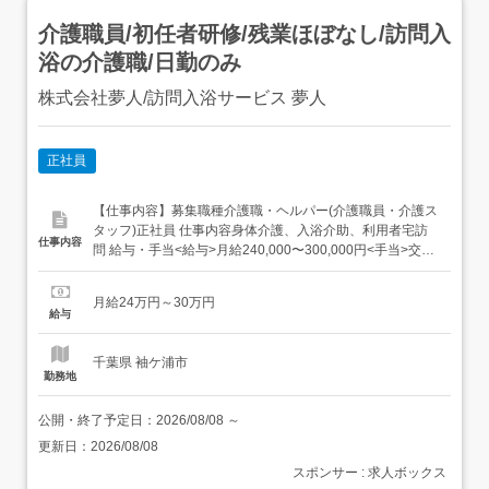
介護職員/初任者研修/残業ほぼなし/訪問入
浴の介護職/日勤のみ
株式会社夢人/訪問入浴サービス 夢人
正社員
【仕事内容】募集職種介護職・ヘルパー(介護職員・介護ス
タッフ)正社員 仕事内容身体介護、入浴介助、利用者宅訪
仕事内容
問 給与・手当<給与>月給240,000〜300,000円<手当>交通
費支給:実費(上限あり) 資格資格必須:初任者研修(旧ヘルパ
ー2級)いずれか資格必須:介護福祉士、実務者研修(旧ヘルパ
月給24万円～30万円
ー1級・基礎研修)有資格者歓迎:自動車免許 勤務時間日勤専
給与
従1日...
千葉県 袖ケ浦市
勤務地
公開・終了予定日：
2026/08/08
～
更新日：
2026/08/08
スポンサー : 求人ボックス