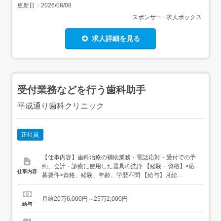
更新日：
2026/08/08
スポンサー : 求人ボックス
求人詳細を見る
受付業務などを行う歯科助手
平成通り歯科クリニック
正社員
【仕事内容】歯科治療の補助業務・電話応対・受付での予
約、会計・診療に使用した器具の洗浄 【経験・資格】<応
仕事内容
募要件>資格、経験、年齢、学歴不問 【給与】月給
206,000円 〜 252,000円<給与の備考>基本給 206,000円～
252,000円通勤手当 実費支給(上限なし)昇給あり 実績0円～
月給20万6,000円～25万2,000円
5,000円/月賞与あり 実績年2回・計2ヶ月分職務給制度あり
給与
固定残業代な...