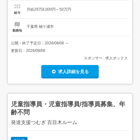
タントなのでお湯をそそぐだけでOKおかず パウチされた
お惣菜が納品されてくるので、湯せんして盛り付ければ
月給29万8,000円～50万円
OK<お掃除>共用部分やお部屋のお掃除 おうちのお掃除と
給与
同じなので、特殊な機械や薬品は使いません!!<...
千葉県 袖ケ浦市
勤務地
公開・終了予定日：
2026/08/06
～
更新日：
2026/08/06
スポンサー : 求人ボックス
求人詳細を見る
児童指導員・児童指導員/指導員募集、年
齢不問
発達支援つむぎ 百目木ルーム