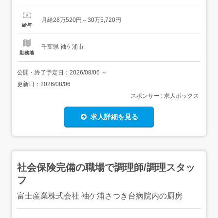
っちり!です。 お任せするお仕事 利用者さんの生活支援(入
浴、食事、作業、余暇活動など)やレクリエーション、行事
月給28万520円～30万5,720円
の企画・実施、ご家族の相談業務を担当いただきます。
給与
【経験・資格】<応募要件>未経験者、ブランクのある方、
大歓迎...
千葉県 袖ケ浦市
勤務地
公開・終了予定日：
2026/08/06
～
更新日：
2026/08/06
スポンサー : 求人ボックス
求人詳細を見る
社会保険完備の職場で調理師/調理スタッ
フ
富士産業株式会社 袖ケ浦さつき台病院内の厨房