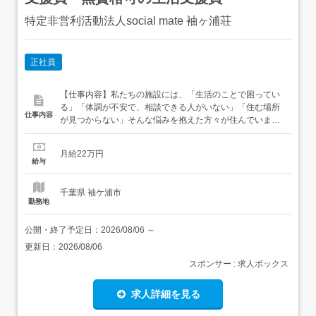
特定非営利活動法人social mate 袖ヶ浦荘
正社員
【仕事内容】私たちの施設には、「生活のことで困ってい
る」「体調が不安で、相談できる人がいない」「住む場所
仕事内容
が見つからない」そんな悩みを抱えた方々が住んでいま
す。困りごとは一人ひとり違います。だからこそ、その人
の話をじっくり聞き、一緒にこれからを考えていくことが
月給22万円
大切です。この仕事は、利用者さんと1対1で向き合う支援
給与
です。相手の話に耳を傾けながら、少しずつ歩みを整えて
いきます。その...
千葉県 袖ケ浦市
勤務地
公開・終了予定日：
2026/08/06
～
更新日：
2026/08/06
スポンサー : 求人ボックス
求人詳細を見る