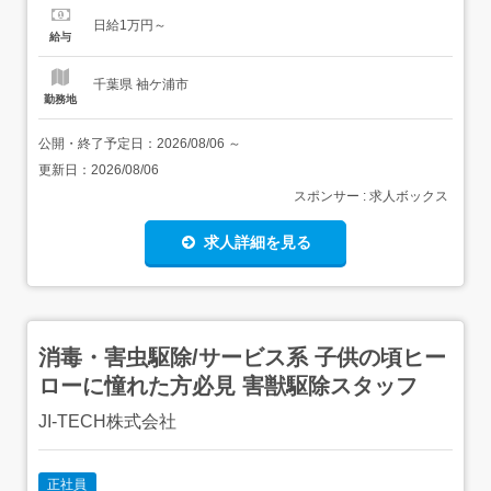
らに給与up 資格取得の費用は会社が全額負担の嬉しい特典
日給1万円～
付!(規程あり) 日/週払いOK(規程あり) 給与の前借あり どち
給与
らもお気軽...
千葉県 袖ケ浦市
勤務地
公開・終了予定日：
2026/08/06
～
更新日：
2026/08/06
スポンサー : 求人ボックス
求人詳細を見る
消毒・害虫駆除/サービス系 子供の頃ヒー
ローに憧れた方必見 害獣駆除スタッフ
JI‐TECH株式会社
正社員