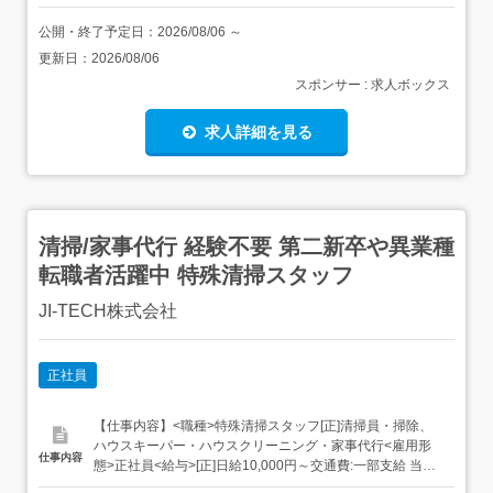
公開・終了予定日：
2026/08/06
～
更新日：
2026/08/06
スポンサー : 求人ボックス
求人詳細を見る
清掃/家事代行 経験不要 第二新卒や異業種
転職者活躍中 特殊清掃スタッフ
JI‐TECH株式会社
正社員
【仕事内容】<職種>特殊清掃スタッフ[正]清掃員・掃除、
ハウスキーパー・ハウスクリーニング・家事代行<雇用形
仕事内容
態>正社員<給与>[正]日給10,000円～交通費:一部支給 当社
規定内にて支給いたします。 昇給あり/随時 資格取得でさ