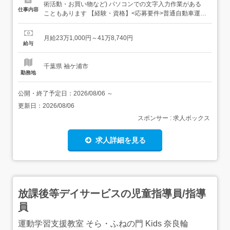
術活動・お買い物など) パソコンでの文字入力作業がある
仕事内容
こともあります 【経験・資格】<応募要件>普通自動車運転
免許(AT限定可)18歳以上(深夜業務があるため) 経験・学歴
不問 【給与】月給 231,000円 〜 418,740円<給与の備考>
月給23万1,000円～41万8,740円
給与内訳・基本給 190,000円・処遇改善 41,000円夜勤手当
給与
30000...
千葉県 袖ケ浦市
勤務地
公開・終了予定日：
2026/08/06
～
更新日：
2026/08/06
スポンサー : 求人ボックス
求人詳細を見る
放課後等デイサービスの児童指導員/指導
員
運動学習支援教室 そら・ふねの門 Kids 奈良輪