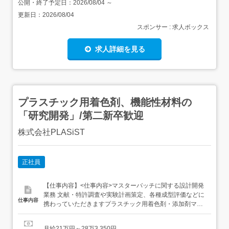
公開・終了予定日：
2026/08/04
～
更新日：
2026/08/04
スポンサー : 求人ボックス
求人詳細を見る
プラスチック用着色剤、機能性材料の
「研究開発」/第二新卒歓迎
株式会社PLASiST
正社員
【仕事内容】<仕事内容>マスターバッチに関する設計開発
業務 文献・特許調査や実験計画策定、各種成型評価などに
仕事内容
携わっていただきますプラスチック用着色剤・添加剤マス
ターバッチ・コンパウンドの設計開発文献・特許調査実験
計画策定その他付随する業務 基本的にはチームで複数テー
月給21万円～28万3,350円