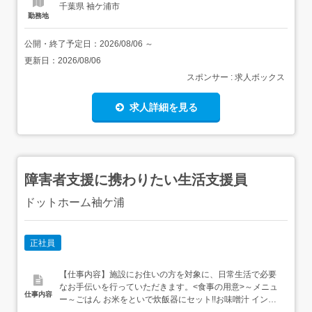
千葉県 袖ケ浦市
勤務地
公開・終了予定日：
2026/08/06
～
更新日：
2026/08/06
スポンサー : 求人ボックス
求人詳細を見る
障害者支援に携わりたい生活支援員
ドットホーム袖ケ浦
正社員
【仕事内容】施設にお住いの方を対象に、日常生活で必要
なお手伝いを行っていただきます。<食事の用意>～メニュ
仕事内容
ー～ごはん お米をといで炊飯器にセット!!お味噌汁 インス