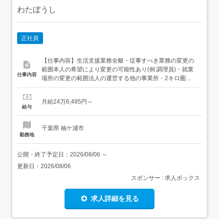
わたぼうし
正社員
【仕事内容】生活支援業務全般・従事すべき業務の変更の
範囲本人の希望により変更の可能性あり(例:調理員)・就業
仕事内容
場所の変更の範囲法人の運営する他の事業所・2キロ圏内
へ転勤の可能性あり 【経験・資格】<応募要件>資格不問ブ
ランク可<歓迎要件>経験者・新卒・未経験者歓迎 【給与】
月給24万6,495円～
月給 246,495円 〜 <給与の備考>給与内訳 ・基本給
給与
166,500円～・夜勤手当 8,000...
千葉県 袖ケ浦市
勤務地
公開・終了予定日：
2026/08/06
～
更新日：
2026/08/06
スポンサー : 求人ボックス
求人詳細を見る