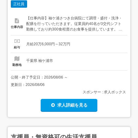
正社員
【仕事内容】袖ケ浦さつき台病院にて調理・盛付・洗浄・
配膳を行っていただきます。従業員約40名が3交代シフト
仕事内容
勤務しており約300食程度のお食事を提供しています。 就
業先事業所へ直接問い合わせ等はご遠慮下さい。 勤務開始
日については内定後にご連絡いたします。 個別の事情があ
月給20万6,000円～32万円
る場合はお気軽にご相談ください。 勤務地は希望を考慮の
給与
上、決定します。 【経験・資格】<応募要件>・年齢制限あ
り(1...
千葉県 袖ケ浦市
勤務地
公開・終了予定日：
2026/08/06
～
更新日：
2026/08/06
スポンサー : 求人ボックス
求人詳細を見る
支援員・無資格可の生活支援員