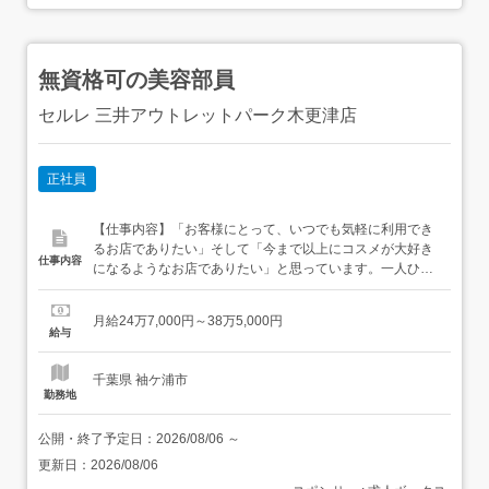
無資格可の美容部員
セルレ 三井アウトレットパーク木更津店
正社員
【仕事内容】「お客様にとって、いつでも気軽に利用でき
るお店でありたい」そして「今まで以上にコスメが大好き
仕事内容
になるようなお店でありたい」と思っています。一人ひと
りのお客様にお買い物を心から楽しんでいただけるような
接客サービスで、コスメとのステキな出会いを提供してく
月給24万7,000円～38万5,000円
ださい!接客サービスはもちろん、ディスプレイやPOP作成
給与
もおまかせいたします。<セルレのお仕事>ブランドの壁を
越えて、様々なコ...
千葉県 袖ケ浦市
勤務地
公開・終了予定日：
2026/08/06
～
更新日：
2026/08/06