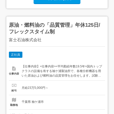
原油・燃料油の「品質管理」年休125日/
フレックスタイム制
富士石油株式会社
正社員
【仕事内容】<仕事内容><平均勤続年数19.5年>国内トップ
クラスの設備を有する袖ケ浦製油所で、各種分析機器を用
仕事内容
いた原油および燃料油の品質管理をお任せします。試験分
析原油(原材料)および燃料油(生産品)などの性状分析┗燃焼
油:ナフサ・ガソリン・灯油・経由・重油 などリファイナリ
月給23万5,000円～
ーガスの組織分析 まずはできることからはじめていただ
給与
き、徐々に業務範囲を広げてください<雇入れ直後>上記
業...
千葉県 袖ケ浦市
勤務地