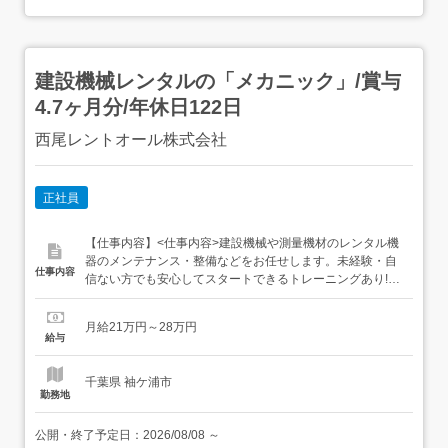
建設機械レンタルの「メカニック」/賞与
4.7ヶ月分/年休日122日
西尾レントオール株式会社
正社員
【仕事内容】<仕事内容>建設機械や測量機材のレンタル機
器のメンテナンス・整備などをお任せします。未経験・自
仕事内容
信ない方でも安心してスタートできるトレーニングあり!ブ
ルドーザ、高所作業車など建設に使用される機材。当社は
そういった機材のレンタル業務を行っています。日本を代
月給21万円～28万円
表する建造物が、事故や怪我なく安全に終わるように。皆
給与
様には機材のメンテナンス・整備をお任せします。「自分
の整備した機材で、日本を代表...
千葉県 袖ケ浦市
勤務地
公開・終了予定日：
2026/08/08
～