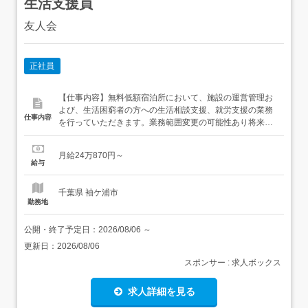
生活支援員
友人会
正社員
【仕事内容】無料低額宿泊所において、施設の運営管理お
よび、生活困窮者の方への生活相談支援、就労支援の業務
仕事内容
を行っていただきます。業務範囲変更の可能性あり将来的
に施設長として務めていただく可能性があります転勤なし
【経験・資格】<応募要件>普通自動車運転免許(AT限定可)
月給24万870円～
<歓迎要件>介護職員者人者研修(旧ヘルパー2級)以上 歓迎
給与
施設の近接地域にお住まいの方を優先します。 【給与】月
給...
千葉県 袖ケ浦市
勤務地
公開・終了予定日：
2026/08/06
～
更新日：
2026/08/06
スポンサー : 求人ボックス
求人詳細を見る