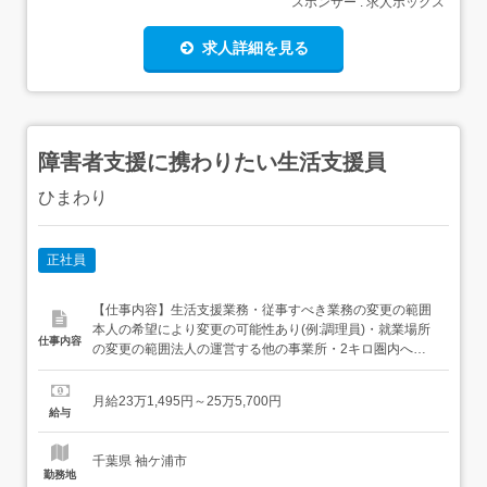
スポンサー : 求人ボックス
求人詳細を見る
障害者支援に携わりたい生活支援員
ひまわり
正社員
【仕事内容】生活支援業務・従事すべき業務の変更の範囲
本人の希望により変更の可能性あり(例:調理員)・就業場所
仕事内容
の変更の範囲法人の運営する他の事業所・2キロ圏内へ転
勤の可能性あり 【経験・資格】<応募要件>資格不問ブラン
ク可<歓迎要件>経験者・新卒・未経験者歓迎 【給与】月給
月給23万1,495円～25万5,700円
231,495円 〜 255,700円<給与の備考>給与内訳 ・基本給
給与
166,500円～190,000...
千葉県 袖ケ浦市
勤務地