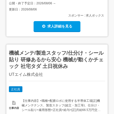
公開・終了予定日：
2026/08/06
～
更新日：
2026/08/06
スポンサー : 求人ボックス
求人詳細を見る
機械メンテ/製造スタッフ/仕分け・シール
貼り 研修あるから安心 機械が動くかチェ
ック 社宅タダ 土日祝休み
UTエイム株式会社
正社員
【仕事内容】<職種>配膳ロボに使用する半導体工場[正]機
械メンテナンス、製造スタッフ(組立・加工等)、仕分け・
仕事内容
シール貼り<雇用形態>正社員<給与>[正]月給66.5万円交通