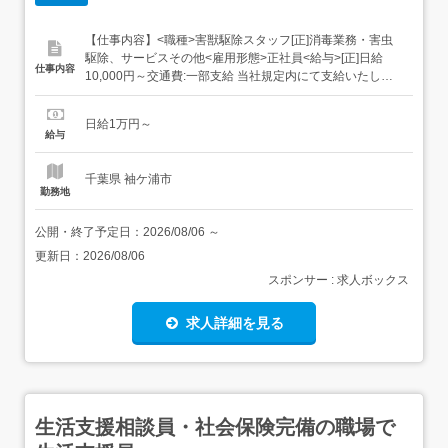
【仕事内容】<職種>害獣駆除スタッフ[正]消毒業務・害虫
駆除、サービスその他<雇用形態>正社員<給与>[正]日給
仕事内容
10,000円～交通費:一部支給 当社規定内にて支給いたしま
す。 昇給あり/随時 資格取得でさらに給与up 資格取得の費
用は会社が全額負担の嬉しい特典付!(規程あり) 日/週払い
日給1万円～
OK(規程あり) 給与の前借あり どちらもお気軽にご相談く
給与
ださい。<...
千葉県 袖ケ浦市
勤務地
公開・終了予定日：
2026/08/06
～
更新日：
2026/08/06
スポンサー : 求人ボックス
求人詳細を見る
生活支援相談員・社会保険完備の職場で