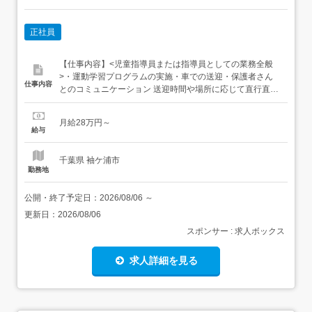
正社員
【仕事内容】<児童指導員または指導員としての業務全般
>・運動学習プログラムの実施・車での送迎・保護者さん
仕事内容
とのコミュニケーション 送迎時間や場所に応じて直行直帰
OK従事すべき業務の変更範囲:法人の定める業務転勤なし
【経験・資格】<応募要件><いずれか必須>・児童指導員任
月給28万円～
用資格(教員免許含む)・社会福祉主事<必須>・普通自動車
給与
運転免許<歓迎要件>強度行動障害養成研修修...
千葉県 袖ケ浦市
勤務地
公開・終了予定日：
2026/08/06
～
更新日：
2026/08/06
スポンサー : 求人ボックス
求人詳細を見る