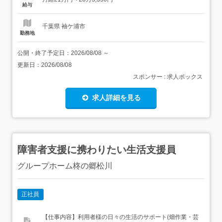
マを担当していただきます<雇入れ直後>上記業務<変更の
給与
範囲>会社の定める業務全般教育体制入社後、先輩社員が
OJ...
千葉県 袖ケ浦市
勤務地
公開・終了予定日：
2026/08/08
～
更新日：
2026/08/08
スポンサー : 求人ボックス
求人詳細を見る
障害者支援に携わりたい生活支援員
グループホーム柊の郷松川
正社員
【仕事内容】利用者様の日々の生活のサポート(畑作業・芸