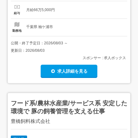
費:一部支給 株式付与制度(新制度スタート)「働いた時間
が、株になる。」・働いた時間がポイントとして貯まり、
月給66万5,000円
累計に応じてUTグループ株式に交換・一度退職しても、戻
給与
ってきた際には過去の労働時間から再び...
千葉県 袖ケ浦市
勤務地
公開・終了予定日：
2026/08/03
～
更新日：
2026/08/03
スポンサー : 求人ボックス
求人詳細を見る
フード系/農林水産業/サービス系 安定した
環境で 豚の飼養管理を支える仕事
豊橋飼料株式会社