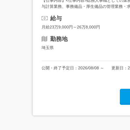
【仕事内容】<仕事内容>総務人事職としての業務
与計算業務、事務備品・厚生備品の管理業務・求
人事担当として幅広いバックオフィス業務に挑戦でき
給与
月給23万9,000円～26万8,000円
勤務地
埼玉県
公開・終了予定日：
2026/08/08
～
更新日：
2