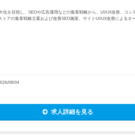
大化を目指し、SEOや広告運用などの集客戦略から、UI/UX改善、コ
トアの集客戦略立案および改善SEO施策、サイトUI/UX改善によるオ
Xなど)...
026/08/04
求人詳細を見る