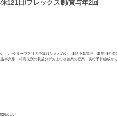
休121日/フレックス制/賞与年2回
ジション>グループ各社の予算取りまとめや、連結予算管理、事業別の収
報告事業別・得意先別の収益分析および改善案の提案・実行予算編成か
の範囲>会社の定める業務全般...
026/08/04