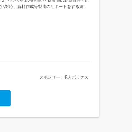
安心下さい!<総務人事>・従業員の勤怠管理・給
電話対応、資料作成等製造のサポートをする総務
スポンサー : 求人ボックス