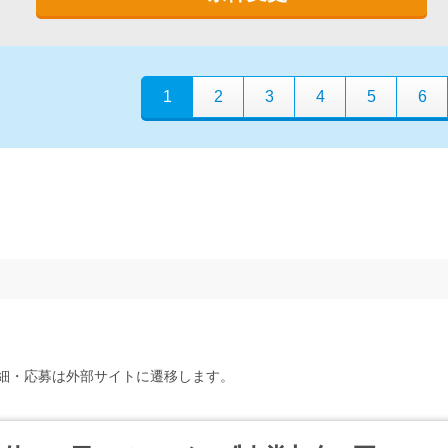
1
2
3
4
5
6
細・応募は外部サイトに遷移します。