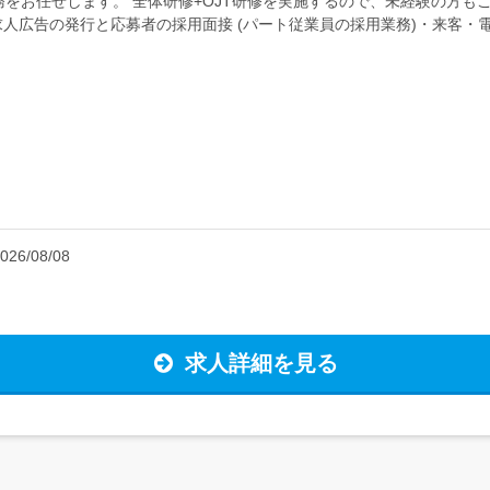
をお任せします。 全体研修+OJT研修を実施するので、未経験の方もご
人広告の発行と応募者の採用面接 (パート従業員の採用業務)・来客・
ます!<雇入...
026/08/08
求人詳細を見る