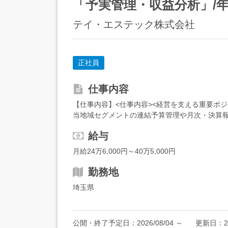
「予実管理・収益分析」/年
テイ・エステック株式会社
正社員
仕事内容
【仕事内容】<仕事内容><経営を支える重要ポ
当地域セグメントの連結予算管理や月次・決算
担っていただきます。<雇入れ直後>上記業務<変更
給与
月給24万6,000円～40万5,000円
勤務地
埼玉県
公開・終了予定日：
2026/08/04
～
更新日：
2