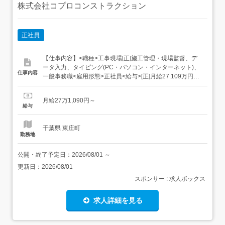
株式会社コプロコンストラクション
正社員
【仕事内容】<職種>工事現場[正]施工管理・現場監督、デ
ータ入力、タイピング(PC・パソコン・インターネット)、
仕事内容
一般事務職<雇用形態>正社員<給与>[正]月給27.109万円～
交通費:全額支給 残業代は「1分単位」で支給します! 経験
者は月給50万円～90万円+残業代 規定あり<年収例>年収
月給27万1,090円～
460万円(24歳/入社1年目)年収650万円(30歳/入社5年目)
給与
年...
千葉県 東庄町
勤務地
公開・終了予定日：
2026/08/01
～
更新日：
2026/08/01
スポンサー : 求人ボックス
求人詳細を見る