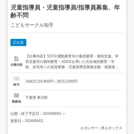
児童指導員・児童指導員/指導員募集、年
齢不問
こどもサークル知手
正社員
【仕事内容】SSTや運動療育等の集団療育・個別支援、学
習支援等の個別療育・ADDSを用いた完全個別療育・学
仕事内容
校、自宅等への送迎業務・児童指導員業務全般・保護者対
応・近隣店舗へのヘルプ業務・各種イベント準備・連絡
帳、ブログ作成・その他、資格により個別支援業務 面接時
月給21万9,900円～28万2,000円
に事業所見学可能 従事すべき業務の変更の範囲:なし 就業
給与
の場所の変更の範囲:法人が運営する事業所 【経験・資格...
千葉県 東庄町
勤務地
公開・終了予定日：
2026/08/01
～
更新日：
2026/08/01
スポンサー : 求人ボックス