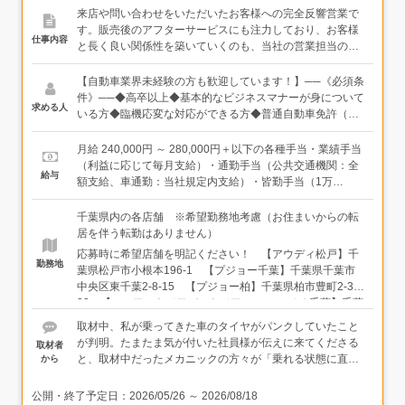
来店や問い合わせをいただいたお客様への完全反響営業で
す。販売後のアフターサービスにも注力しており、お客様
仕事内容
と長く良い関係性を築いていくのも、当社の営業担当のミ
ッションの一つ。そのため、メカニックなど他ポジション
のスタッフともタッグを組みながら、チームとなって仕事
【自動車業界未経験の方も歓迎しています！】──《必須条
を行います。【具体的な仕事内容】・来店・問い合わせ対
件》──◆高卒以上◆基本的なビジネスマナーが身について
求める人
応・商談・提案・契約手続き・納車準備・対応・アフター
いる方◆臨機応変な対応ができる方◆普通自動車免許（AT
フォロー・見込み客・既存顧客へのアプローチ・店舗・展
限定の場合は入社までに解除）◆パソコンスキルをお持ち
示場の管理業務 など●取扱いブランド ※募集店舗は「勤
の方（SUM、AVERAGEなど基本関数）※語学力は不問で
月給 240,000円 ～ 280,000円＋以下の各種手当・業績手当
務地」にてポルシェ／アウディ／プジョー／アルファ ロメ
す【ポルシェ店のみ以下条件】──《必須条件》──◆高卒
（利益に応じて毎月支給）・通勤手当（公共交通機関：全
給与
オ／フィアット／アバルト／ジープ
以上◆基本的なビジネスマナーが身についている方◆臨機
額支給、車通勤：当社規定内支給）・皆勤手当（1万
応変な対応ができる方◆輸入車正規ディーラー経験3年以
円）・家族手当（いずれも扶養問わず、配偶者1万円、子5
上◆普通自動車免許（AT限定の場合は入社までに解除）◆
千円※3人まで）・残業手当（1分単位）など◆想定年収：
千葉県内の各店舗 ※希望勤務地考慮（お住まいからの転
パソコンスキルをお持ちの方（SUM、AVERAGEなど基本
450万円～720万円（上記基本給＋業績手当などの各種手当
居を伴う転勤はありません）
関数）※語学力は不問です
＋賞与年2回）◆モデル年収新卒入社1年目：年収430万
応募時に希望店舗を明記ください！ 【アウディ松戸】千
円 （諸手当、インセンティブ、賞与込み）中途入社2年
勤務地
葉県松戸市小根本196-1 【プジョー千葉】千葉県千葉市
目（31歳）：年収600万円 （諸手当、インセンティブ、
中央区東千葉2-8-15 【プジョー柏】千葉県柏市豊町2-3-
賞与込み）30代最高年収900万円 （諸手当、インセンテ
22 【フィアット／アバルト／アルファ ロメオ千葉】千葉
ィブ、賞与込み）
県千葉市中央区東千葉2-8-15 【フィアット／アバルト／
取材中、私が乗ってきた車のタイヤがパンクしていたこと
アルファ ロメオ／ジープ成田】千葉県成田市赤坂1-1-4
が判明。たまたま気が付いた社員様が伝えに来てくださる
取材者
【ジープ柏】千葉県流山市向小金1-274-8 【ジープ千
と、取材中だったメカニックの方々が「乗れる状態に直す
から
葉】千葉県千葉市稲毛区園生町387-13 【ファミリー木更
から、任せてください」とすぐに応急処置をしてくださ
津】千葉県木更津市太田2-13-15 【ファミリー千葉北】
り、本当に助かりました。
公開・終了予定日：
2026/05/26
～
2026/08/18
千葉県千葉市稲毛区小深町111-1 ▼下記店舗は必須条