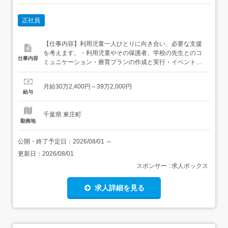
正社員
【仕事内容】利用児童一人ひとりに向き合い、必要な支援
を考えます。・利用児童やその保護者、学校の先生とのコ
仕事内容
ミュニケーション・療育プランの作成と実行・イベント企
画・予算管理・職員シフトの決定 他店舗へのヘルプ業務あ
り 児童発達支援管理責任者未経験の方でも、社内研修での
月給30万2,400円～39万2,000円
レクチャーやエリアマーネジャーのフォローがあります。
給与
従事すべき業務の変更の範囲:なし 就業の場所の変更の範
囲:法人...
千葉県 東庄町
勤務地
公開・終了予定日：
2026/08/01
～
更新日：
2026/08/01
スポンサー : 求人ボックス
求人詳細を見る