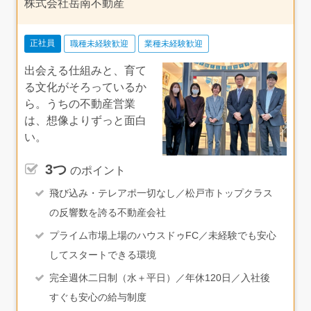
業として長く働いていくうえでも大きなメリットになるよ
株式会社岳南不動産
うに感じます。
正社員
職種未経験歓迎
業種未経験歓迎
出会える仕組みと、育て
る文化がそろっているか
ら。うちの不動産営業
は、想像よりずっと面白
い。
3つ
のポイント
飛び込み・テレアポ一切なし／松戸市トップクラス
の反響数を誇る不動産会社
プライム市場上場のハウスドゥFC／未経験でも安心
してスタートできる環境
完全週休二日制（水＋平日）／年休120日／入社後
すぐも安心の給与制度