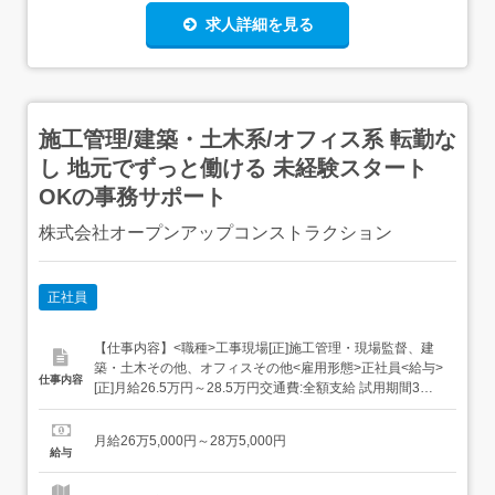
求人詳細を見る
施工管理/建築・土木系/オフィス系 転勤な
し 地元でずっと働ける 未経験スタート
OKの事務サポート
株式会社オープンアップコンストラクション
正社員
【仕事内容】<職種>工事現場[正]施工管理・現場監督、建
築・土木その他、オフィスその他<雇用形態>正社員<給与>
仕事内容
[正]月給26.5万円～28.5万円交通費:全額支給 試用期間3ヶ
月(雇用形態は本採用時と同条件/給与は下記参照) 固定残業
超過分は別途支給1ヵ月目(給与が異なる)2～3ヵ月目東京1
月給26万5,000円～28万5,000円
ヵ月目:月給23.9万円～2～3ヶ月目:月給28万円 固定残業代
給与
3...