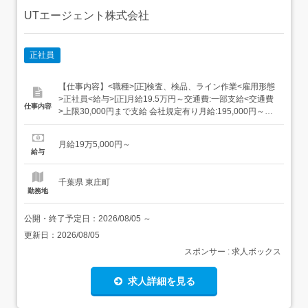
UTエージェント株式会社
正社員
【仕事内容】<職種>[正]検査、検品、ライン作業<雇用形態
>正社員<給与>[正]月給19.5万円～交通費:一部支給<交通費
仕事内容
>上限30,000円まで支給 会社規定有り月給:195,000円～
195,000円(月給+各種手当) 基本残業なし 日払い制度あり
規定有利用申し込み完了後～最短5分で受け取り可能!スマ
月給19万5,000円～
ホからいつでも、カンタン申請!<仕事内容>ヘルメッ...
給与
千葉県 東庄町
勤務地
公開・終了予定日：
2026/08/05
～
更新日：
2026/08/05
スポンサー : 求人ボックス
求人詳細を見る