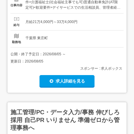
件>介護福祉士(社会福祉主事でも可)普通自動車免許(AT限
仕事内容
定可)<歓迎要件>デイサービスでの生活相談員、管理者経験
者尚可認知症対応経験者尚可 【給与】月給 214,000円 〜
334,000円<給与の備考>給与内訳・基本給 184000～
月給21万4,000円～33万4,000円
204000円・役職手当 10,000～50,000円・処遇改善手当
給与
20,000～8...
千葉県 東庄町
勤務地
公開・終了予定日：
2026/08/05
～
更新日：
2026/08/05
スポンサー : 求人ボックス
求人詳細を見る
施工管理/PC・データ入力/事務 伸びしろ
採用 自己PR いりません 準備ゼロから管
理事務へ