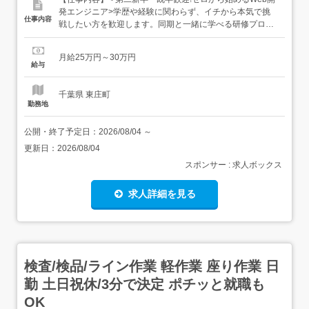
発エンジニア>学歴や経験に関わらず、イチから本気で挑
仕事内容
戦したい方を歓迎します。同期と一緒に学べる研修プログ
ラムで、不安なくスタート可能!残業は月平均5時間以下
と、仕事終わりの時間もばっちり確保できます。 1ヶ月で
月給25万円～30万円
プロの基礎を身につける研修専任講師が基礎から丁寧に教
給与
えるため、初心者でも安心して成長できます。 Javaや
PHP...
千葉県 東庄町
勤務地
公開・終了予定日：
2026/08/04
～
更新日：
2026/08/04
スポンサー : 求人ボックス
求人詳細を見る
検査/検品/ライン作業 軽作業 座り作業 日
勤 土日祝休/3分で決定 ポチッと就職も
OK