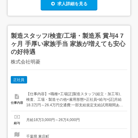
求人詳細を見る
製造スタッフ/検査/工場・製造系 賞与4 7
ヶ月 手厚い家族手当 家族が増えても安心
の好待遇
株式会社明菱
正社員
【仕事内容】<職種>工場[正]製造スタッフ(組立・加工等)、
検査、工場・製造その他<雇用形態>正社員<給与>[正]月給
仕事内容
18.3万円～26.4万円交通費:一部支給規定支給試用期間あ
り・期間:3ヶ月間・給与:同条件・雇用形態:同条件(正社員)
基本給182,500円~261,450円定額的に支払われる手当部門
月給18万3,000円～26万4,000円
手当:3,000円固定残業代なしその他手当...
給与
千葉県 東庄町