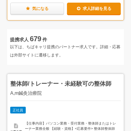
特に印象に残っているのは、ある質問の流れで店長が「そ
気になる
求人詳細を見る
れは書けないよ（笑）」とツッコミを入れつつ、社長が
「いや、そこはこういう意図でね」と補足してくださった
場面。役職に関係なくフラットに言い合える関係性が垣間
見えて、「いいチームだな」と感じた瞬間でした。
また、私の素朴な疑問にも一つひとつ丁寧に説明してくだ
679
提携求人
件
さり、初めて不動産業界について聞く人にも寄り添った話
し方がとても印象的でした。こうしたやり取りから、社長
以下は、ちばキャリ提携のパートナー求人です。詳細・応募
や店長をはじめ、面倒見の良さが社内に自然と根付いてい
は外部サイトに遷移します。
ることが伝わってきます。営業未経験の方や社会人経験が
浅い方でも、安心して一歩を踏み出せる環境だと思いま
す。
さらに、同社は岳南グループの一員であり、プライム市場
整体師/トレーナー・未経験可の整体師
上場の「ハウスドゥ」のフランチャイズに加盟していま
す。安定した基盤に加え、FCブランドの信頼度や反響の高
A,m鍼灸治療院
さは、営業としてスタートしやすい大きな強み。成果に向
かいやすい環境が整っています。
社員インタビューも掲載しているので、ぜひそちらも合わ
正社員
せてチェックしてみてくださいね！
【仕事内容】パソコン業務・受付業務・整体師またはトレ
ーナー業務全般 【経験・資格】<応募要件> 整体師整体師