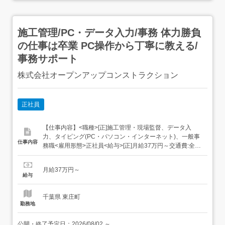
施工管理/PC・データ入力/事務 体力勝負
の仕事は卒業 PC操作から丁寧に教える/
事務サポート
株式会社オープンアップコンストラクション
正社員
【仕事内容】<職種>[正]施工管理・現場監督、データ入
力、タイピング(PC・パソコン・インターネット)、一般事
仕事内容
務職<雇用形態>正社員<給与>[正]月給37万円～交通費:全額
支給 [正]には、固定残業代:49,143円 20時間相当分が含ま
れます。 上記を超えて残業をした場合は、別途残業代をお
月給37万円～
支払いします。 試用期間:3ヶ月/正社員/月給37万円月給額
給与
に下記の一律手当...
千葉県 東庄町
勤務地
公開・終了予定日：
2026/08/02
～