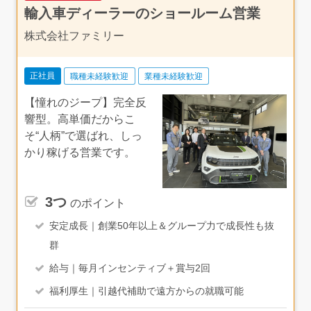
輸入車ディーラーのショールーム営業
株式会社ファミリー
正社員
職種未経験歓迎
業種未経験歓迎
【憧れのジープ】完全反
響型。高単価だからこ
そ“人柄”で選ばれ、しっ
かり稼げる営業です。
3つ
のポイント
安定成長｜創業50年以上＆グループ力で成長性も抜
群
給与｜毎月インセンティブ＋賞与2回
福利厚生｜引越代補助で遠方からの就職可能