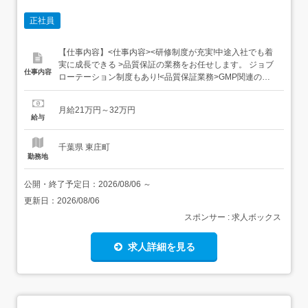
正社員
【仕事内容】<仕事内容><研修制度が充実!中途入社でも着
実に成長できる >品質保証の業務をお任せします。 ジョブ
仕事内容
ローテーション制度もあり!<品質保証業務>GMP関連の管
理業務逸脱・手順変更の管理供給業者の監査・折衝規制当
局・委託先等の対応文書管理 など<ルーチン以外の業務例>
月給21万円～32万円
試験が確実にできるかどうかの試験前検討分析中に発見し
給与
た課題の解決方法の検討分析業務から逸脱した結果が...
千葉県 東庄町
勤務地
公開・終了予定日：
2026/08/06
～
更新日：
2026/08/06
スポンサー : 求人ボックス
求人詳細を見る