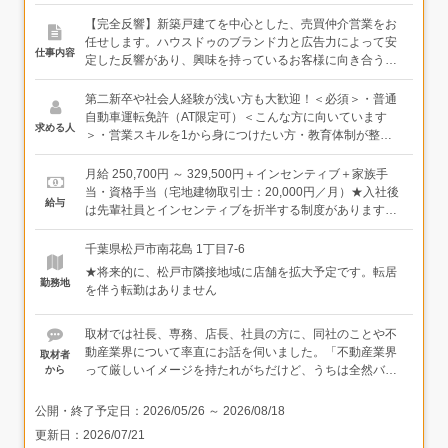
【完全反響】新築戸建てを中心とした、売買仲介営業をお
任せします。ハウスドゥのブランド力と広告力によって安
仕事内容
定した反響があり、興味を持っているお客様に向き合うこ
とができます。＜具体的には＞・お問い合わせいただいた
お客様の対応（ポータルサイト、電話、HP、現地販売会な
第二新卒や社会人経験が浅い方も大歓迎！＜必須＞・普通
ど）・物件案内・契約業務など＜入社後は＞まずは物件を
自動車運転免許（AT限定可）＜こんな方に向いています
求める人
覚えることと、反響へのレスポンスの徹底から。この2つ
＞・営業スキルを1から身につけたい方・教育体制が整っ
が営業としての基礎であり、未経験の方でも成果につなが
た環境で働きたい方
りやすいポイントです。お客様対応の仕方については、先
月給 250,700円 ～ 329,500円＋インセンティブ＋家族手
輩の案内に同席し流れを覚えていきましょう。ひとり立ち
当・資格手当（宅地建物取引士：20,000円／月）★入社後
給与
後も店長や副店長、先輩社員に気軽に相談できる環境で
は先輩社員とインセンティブを折半する制度があります。
す。★インセンティブ保証：OJT期間中、店長が成約をサ
そのため、収入が上がらないという焦りやプレッシャーを
ポートした案件でも歩合（貢献割合に応じた報酬）を支給
感じることなく、少しずつ仕事に慣れていけます。【想定
千葉県松戸市南花島 1丁目7-6
しています★将来的に、松戸市隣接地域に店舗を拡大予定
年収例】年収480万円 20代（業界経験2年） 年収700万
★将来的に、松戸市隣接地域に店舗を拡大予定です。転居
です。転居を伴う転勤はありません。店長を目指すことも
円 30代（業界経験3年）年収1,000万円 40代（業界経験
勤務地
を伴う転勤はありません
可能です！★資格取得支援を行っています（宅地建物取引
20年）
士：20,000円／月）
取材では社長、専務、店長、社員の方に、同社のことや不
動産業界について率直にお話を伺いました。「不動産業界
取材者
って厳しいイメージを持たれがちだけど、うちは全然バチ
から
バチした空気ではないよ」と笑っていた皆様。その言葉通
り、取材中は終始和やかで、時には冗談を交わしながら楽
公開・終了予定日：
2026/05/26
～
2026/08/18
しく進んでいくほど柔らかい雰囲気でした。
更新日：
2026/07/21