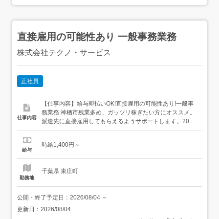
直接雇用の可能性あり 一般事務業務
株式会社テクノ・サービス
正社員
【仕事内容】給与即払いOK!直接雇用の可能性あり!一般事
務業務:神栖市残業多め、ガッツリ稼ぎたい方にオススメ。
仕事内容
派遣先に直接雇用してもらえるようサポートします。20
代・30代の方々が活躍中です!給与即払いOK!直接雇用の可
能性あり!一般事務業務:神栖市資材の発注作業(専用のシス
時給1,400円～
テムに入力)、電話応対業務などをお願いします。高時給
給与
1400円 空調完備のキレイな職場環境。繁忙期に土曜出勤
あり...
千葉県 東庄町
勤務地
公開・終了予定日：
2026/08/04
～
更新日：
2026/08/04