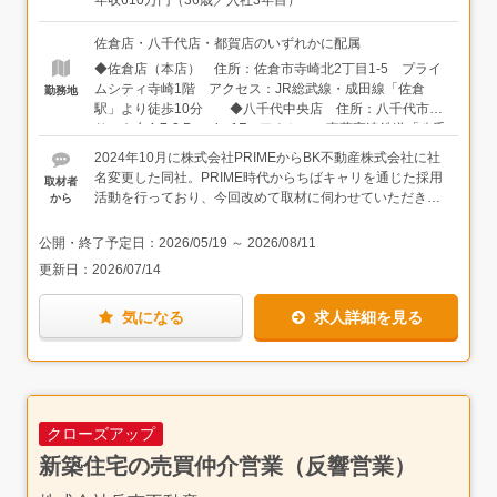
年収610万円（36歳／入社3年目）
の内見へご案内など↓●ご案内、成約へ★分業制を行ってお
り、リフォーム・リノベーション受注後は、建築部門に引
佐倉店・八千代店・都賀店のいずれかに配属
き継ぎます。また、不動産取引に必要な書類作成も、内勤
◆佐倉店（本店） 住所：佐倉市寺崎北2丁目1-5 プライ
スタッフがサポートしています★ご提案エリアは、各店舗
ムシティ寺崎1階 アクセス：JR総武線・成田線「佐倉
勤務地
（佐倉・八千代中央・都賀）の近隣エリア＜入社後は＞必
駅」より徒歩10分 ◆八千代中央店 住所：八千代市ゆ
ず育成担当が付き、マンツーマンで業務をお教えします。
りのき台4-7-2 Premier1F アクセス：東葉高速鉄道「八千
育成担当はもちろん、社内で一緒に働くスタッフ誰にでも
代中央駅」より徒歩5分 ◆都賀店 住所：千葉市若葉
気軽に質問ができる環境です。まずは会員様に向けたご案
2024年10月に株式会社PRIMEからBK不動産株式会社に社
区西都賀3丁目18−12 アクセス：JR総武本線「都賀駅」
内（お電話など）から始めていき、来店予約が取れたら、
名変更した同社。PRIME時代からちばキャリを通じた採用
取材者
より徒歩2分 ★自動車通勤OK（駐車場完備）
先輩と一緒に商談を経験していきます。当社では商談を想
活動を行っており、今回改めて取材に伺わせていただきま
から
定したロープレも随時実施しており、練習を重ねながら提
した。
案スキルを磨いていくことができます。★1年以上、長い
公開・終了予定日：
2026/05/19
～
2026/08/11
スパンでの育成を前提としています。じっくりと基盤をつ
同社のグループ企業・株式会社美研との連携をより一層強
更新日：
2026/07/14
くったうえで、成果につなげていけるようサポートしてい
化すること、そしてその関係性をよりわかりやすくするこ
きます。
とが社名変更の背景にあるのだそう。実際に、グループで
気になる
求人詳細を見る
建築部門と連携できる点はとても大きく、仲介営業でも、
仕入れ営業でも小回りの効いた対応・提案のしやすさにつ
ながっているとのこと。
また、「AIが普及していく中で、ただ言われた通りの提案
をするのではなく、お客様の要望の真意を汲み取った、＋
クローズアップ
αの提案力が大事だと思っています」と本店の店長がおっ
しゃっていました。同社はその＋αの提案がしやすい環境
新築住宅の売買仲介営業（反響営業）
だと思いますし、何より提案の選択肢を持てることは、営