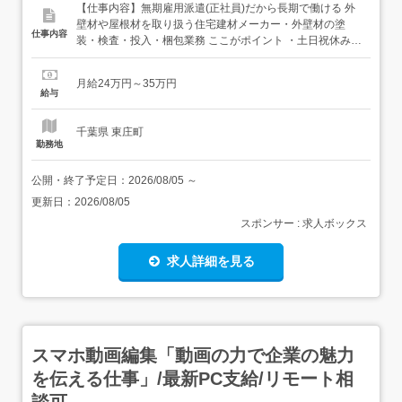
【仕事内容】無期雇用派遣(正社員)だから長期で働ける 外
壁材や屋根材を取り扱う住宅建材メーカー・外壁材の塗
仕事内容
装・検査・投入・梱包業務 ここがポイント ・土日祝休み・
原則オートメーション<こんな方が活躍されています!>元ア
パレル販売員・元カフェ店員・元ドライバー・元軽作業
月給24万円～35万円
員・元営業スタッフ・主婦(主夫)さん・パート・アルバイ
給与
ト20代・30代・40代、若年層からミドル層まで様...
千葉県 東庄町
勤務地
公開・終了予定日：
2026/08/05
～
更新日：
2026/08/05
スポンサー : 求人ボックス
求人詳細を見る
スマホ動画編集「動画の力で企業の魅力
を伝える仕事」/最新PC支給/リモート相
談可