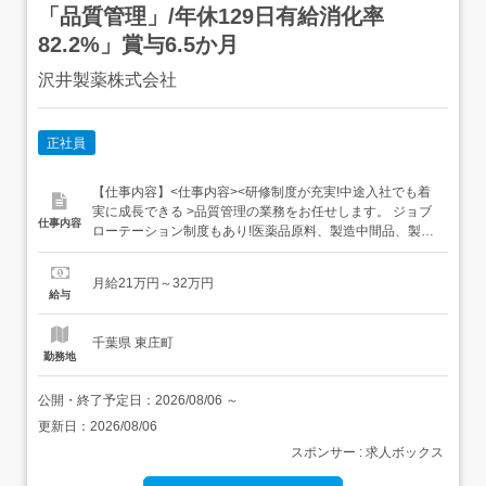
「品質管理」/年休129日有給消化率
82.2%」賞与6.5か月
沢井製薬株式会社
正社員
【仕事内容】<仕事内容><研修制度が充実!中途入社でも着
実に成長できる >品質管理の業務をお任せします。 ジョブ
仕事内容
ローテーション制度もあり!医薬品原料、製造中間品、製剤
などの理化学試験分析機器を使った各種分析業務(液体クロ
マトグラフィーなど)試験記録、報告書の作成使用機器の保
月給21万円～32万円
守点検Word、Excel、PowerPoint等を使った資料作成・数
給与
値計算・手順書等の文書作成 など仕事のやり...
千葉県 東庄町
勤務地
公開・終了予定日：
2026/08/06
～
更新日：
2026/08/06
スポンサー : 求人ボックス