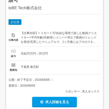
toBE Tech株式会社
正社員
【仕事内容】< リモート可!自由な環境で楽しむ動画クリエ
イター>平均年齢26歳!若いメンバー同士で動画のトレンド
仕事内容
を発信!充実したマニュアルで、1ヶ月後にはプロのスキル
を身に付けられます。在宅勤務の導入実績も多く、自由で
フラットなオフィス環境です。 未経験からプロを目指すス
月給25万円～30万円
テップまずは動画の編集技術を学び、徐々に企画にも関わ
給与
っていきます。 専用の編集ソフトを使って動画のカットと
文...
千葉県 東庄町
勤務地
公開・終了予定日：
2026/08/05
～
更新日：
2026/08/05
スポンサー : 求人ボックス
求人詳細を見る