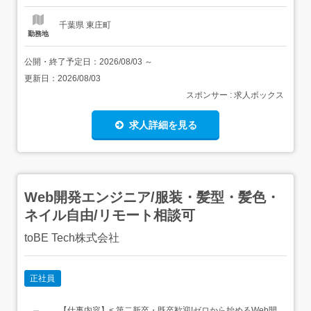
額に下記の一律手当...
千葉県 東庄町
勤務地
公開・終了予定日：
2026/08/03
～
更新日：
2026/08/03
スポンサー : 求人ボックス
求人詳細を見る
Web開発エンジニア/服装・髪型・髪色・
ネイル自由/リモート相談可
toBE Tech株式会社
正社員
【仕事内容】< 第二新卒・既卒歓迎!ゼロから始めるWeb開