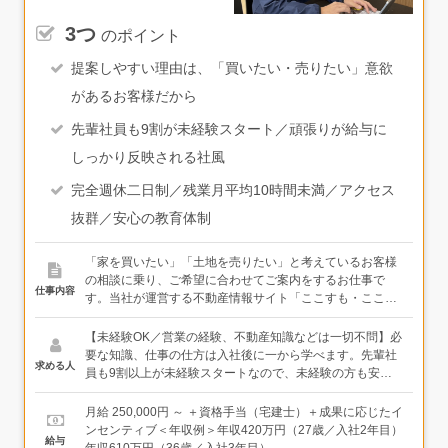
3つ
のポイント
提案しやすい理由は、「買いたい・売りたい」意欲
があるお客様だから
先輩社員も9割が未経験スタート／頑張りが給与に
しっかり反映される社風
完全週休二日制／残業月平均10時間未満／アクセス
抜群／安心の教育体制
「家を買いたい」「土地を売りたい」と考えているお客様
の相談に乗り、ご希望に合わせてご案内をするお仕事で
仕事内容
す。当社が運営する不動産情報サイト「ここすも・ここい
え」にご登録された会員様をはじめ、お問い合わせのあっ
たお客様に向けて、ヒアリング・ご提案を行う反響型スタ
【未経験OK／営業の経験、不動産知識などは一切不問】必
イルとなります。＜仕事の流れ＞●会員様にご案内・お問
要な知識、仕事の仕方は入社後に一から学べます。先輩社
求める人
い合わせ対応ご希望の条件（予算・エリア・家族構成な
員も9割以上が未経験スタートなので、未経験の方も安心
ど）をヒアリングします。↓●情報のご提案ご希望をもと
して始められます！＜必須＞・普通自動車運転免許（AT限
に、建売住宅・土地・中古住宅などをご提案。たとえ
定可）＜歓迎＞ ※必須ではありません。経験者の方は経
月給 250,000円 ～ ＋資格手当（宅建士）＋成果に応じたイ
ば、・駅チカ希望だけど、予算に限りがある→中古住宅＋
験を考慮した待遇でお迎えします。・不動産業界での経験
ンセンティブ＜年収例＞年収420万円（27歳／入社2年目）
給与
一部リフォームをご提案・建物を見て決めたい→建売住宅
をお持ちの方・「宅地建物取引士」資格をお持ちの方