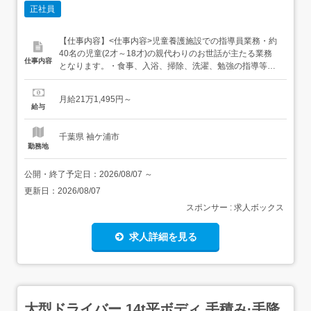
正社員
【仕事内容】<仕事内容>児童養護施設での指導員業務・約
40名の児童(2才～18才)の親代わりのお世話が主たる業務
仕事内容
となります。・食事、入浴、掃除、洗濯、勉強の指導等・
夜尿起こし、おむつ交換・簡単な調理(ごはん、みそ汁)<求
人PR>びっきは、千葉県袖ケ浦市にある児童養護施設で
月給21万1,495円～
す。JR久留里線「東横田」駅からは徒歩で約15分。利用定
給与
員は35名で、2～18歳の子どもたちが暮らしています。...
千葉県 袖ケ浦市
勤務地
公開・終了予定日：
2026/08/07
～
更新日：
2026/08/07
スポンサー : 求人ボックス
求人詳細を見る
大型ドライバー 14t平ボディ 手積み·手降