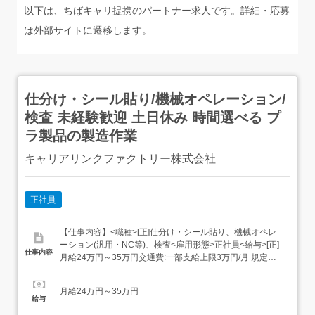
以下は、ちばキャリ提携のパートナー求人です。詳細・応募
は外部サイトに遷移します。
仕分け・シール貼り/機械オペレーション/
検査 未経験歓迎 土日休み 時間選べる プ
ラ製品の製造作業
キャリアリンクファクトリー株式会社
正社員
【仕事内容】<職種>[正]仕分け・シール貼り、機械オペレ
ーション(汎用・NC等)、検査<雇用形態>正社員<給与>[正]
仕事内容
月給24万円～35万円交通費:一部支給上限3万円/月 規定あ
り車・バイク・自転車通勤OK無料駐車場あり八幡宿駅より
車で7分基本給24万円～試用期間3ヶ月(給与・雇用形態は
月給24万円～35万円
変更なし)<年収例> 初年度:年収350～440万円 (月給24万円
給与
12...