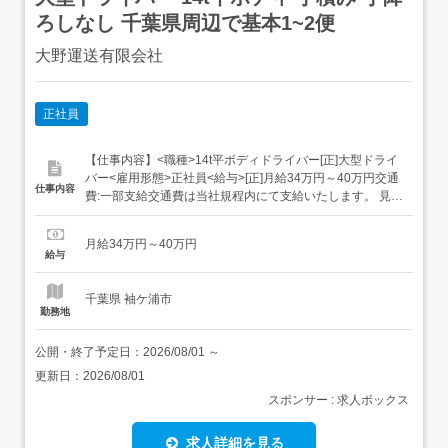
ろしなし 千葉県周辺で基本1~2便
大野運送有限会社
正社員
【仕事内容】<職種>14t平ボディドライバー[正]大型ドライ
バー<雇用形態>正社員<給与>[正]月給34万円～40万円交通
仕事内容
費:一部支給交通費は当社規程内にて支給いたします。 見習
い期間3か月間は 日給12,000円+回数手当・長距離手当と
なります。 見習い期間でも月収30万円を越えている方がほ
月給34万円～40万円
とんどです。昇給あり賞与あり(年2回)回数手当休日出勤手
給与
当長距離...
千葉県 袖ケ浦市
勤務地
公開・終了予定日：
2026/08/01
～
更新日：
2026/08/01
スポンサー : 求人ボックス
求人詳細を見る