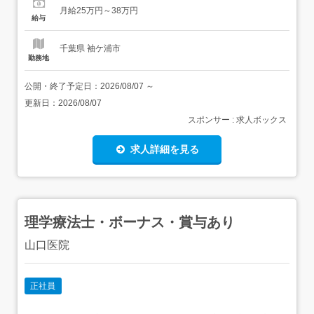
勤務地>JR内房線 長浦駅より徒歩5分。車通勤可能です。<
月給25万円～38万円
福利厚生>社会保険完備研修補助食事会補助インセンティ
給与
ブあり,ノ...
千葉県 袖ケ浦市
勤務地
公開・終了予定日：
2026/08/07
～
更新日：
2026/08/07
スポンサー : 求人ボックス
求人詳細を見る
理学療法士・ボーナス・賞与あり
山口医院
正社員