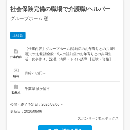
社会保険完備の職場で介護職/ヘルパー
グループホーム 憩
正社員
【仕事内容】グループホーム(認知症のお年寄りとの共同生
活)でのお世話全般・9人の認知症のお年寄りとの共同生
仕事内容
活・食事作り、洗濯、清掃・トイレ誘導 【経験・資格】<
応募要件>無資格可普通自動車免許年齢・経験不問<歓迎要
件>介護職員初任者研修(旧ヘルパー2級)以上あれば尚可
月給20万円～
【給与】月給 200,000円 〜 <給与の備考>夜勤手当 3,000
給与
円/回資格手当 介護福祉士 10,00...
千葉県 袖ケ浦市
勤務地
公開・終了予定日：
2026/08/06
～
更新日：
2026/08/06
スポンサー : 求人ボックス