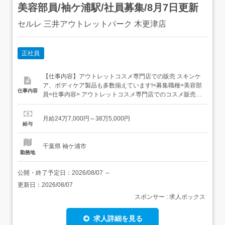
美容部員/袖ケ浦駅/社員募集/8月7日更新
セルレ 三井アウトレットパーク 木更津店
正社員
【仕事内容】アウトレットコスメ専門店での販売 スキンケ
ア、ボディケア製品も多数揃えています!<募集職種>美容部
仕事内容
員<仕事内容> アウトレットコスメ専門店でのコスメ販売。
<一日の流れ>開店前は掃除 ⇒ 接客・レジ ⇒ 納品・発注・
品出し ⇒ POP作成 ⇒ 製品陳列 ⇒ レジ閉め・片づけ<必要
月給24万7,000円～38万5,000円
経験><業種>美容部員<施設形態><勤務地>千葉県 木更津市
給与
金田東...
千葉県 袖ケ浦市
勤務地
公開・終了予定日：
2026/08/07
～
更新日：
2026/08/07
スポンサー : 求人ボックス
求人詳細を見る