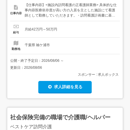
【仕事内容】<施設内訪問看護の正看護師業務> 具体的な仕
事内容医療依存度が高い方の入居を主とした施設にて看護
仕事内容
師として勤務していただきます。・訪問看護計画書に基づ
きバイタルサイン測定・医療機器管理(人工呼吸器、輸液ポ
ンプ等)・医師指示による医療処置・創傷処置・食事介助・
月給42万円～50万円
入浴介助・排泄介助・移動介助・喀痰吸引・生活援助・清
給与
潔ケア・健康相談・生活指導・リハビリテーショ...
千葉県 袖ケ浦市
勤務地
公開・終了予定日：
2026/08/06
～
更新日：
2026/08/06
スポンサー : 求人ボックス
求人詳細を見る
社会保険完備の職場で介護職/ヘルパー
ベストケア訪問介護