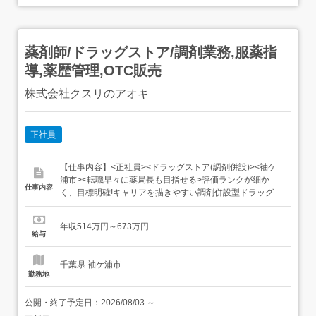
薬剤師/ドラッグストア/調剤業務,服薬指
導,薬歴管理,OTC販売
株式会社クスリのアオキ
正社員
【仕事内容】<正社員><ドラッグストア(調剤併設)><袖ケ
浦市><転職早々に薬局長も目指せる>評価ランクが細か
仕事内容
く、目標明確!キャリアを描きやすい調剤併設型ドラッグス
トアです[教育研修充実][スキルアップ][資格取得支援][車通
勤OK][[新卒]応募歓迎][未経験OK][ブランク可][住宅補助あ
年収514万円～673万円
り][寮・社宅あり][制服貸与] 創業150年以上、地域医療を考
給与
える老舗法人 < 株式会社クス...
千葉県 袖ケ浦市
勤務地
公開・終了予定日：
2026/08/03
～