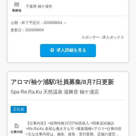
千葉県 袖ケ浦市
勤務地
公開・終了予定日：
2026/08/04
～
更新日：
2026/08/04
スポンサー : 求人ボックス
求人詳細を見る
アロマ/袖ケ浦駅/社員募集/8月7日更新
Spa Re.Ra.Ku 天然温泉 湯舞音 袖ケ浦店
正社員
【仕事内容】<採用特典10万円&高収入 >関東温浴施設
×Re.Ra.Ku 多様な働き方も可 <募集職種>アロマ<仕事内容
仕事内容
>主な仕事内容は、施術、接客、受付業務、店舗の運営業