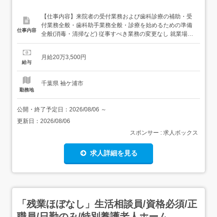
【仕事内容】来院者の受付業務および歯科診療の補助・受
付業務全般・歯科助手業務全般・診療を始めるための準備
仕事内容
全般(消毒・清掃など) 従事すべき業務の変更なし 就業場所
の変更なし 【経験・資格】<応募要件>資格不問 年齢、経
験不問 【給与】月給 203,500円<給与の備考>給与内訳・基
月給20万3,500円
本給 180,000円・食事手当 8,000円・厚生手当 5,500円・
給与
皆勤手当 10,0...
千葉県 袖ケ浦市
勤務地
公開・終了予定日：
2026/08/06
～
更新日：
2026/08/06
スポンサー : 求人ボックス
求人詳細を見る
「残業ほぼなし」生活相談員/資格必須/正
職員/日勤のみ/特別養護老人ホーム