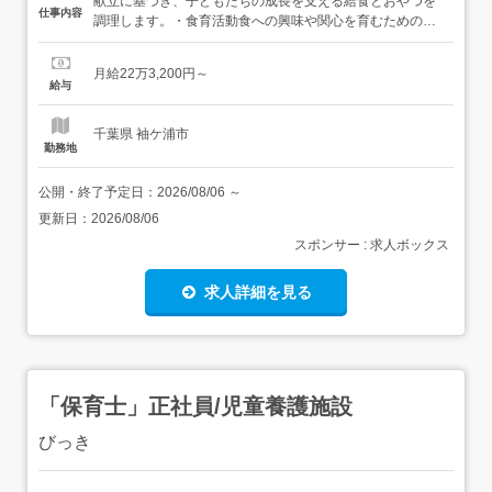
献立に基づき、子どもたちの成長を支える給食とおやつを
仕事内容
調理します。・食育活動食への興味や関心を育むための活
動を企画・実施します。・保護者の栄養相談特に離乳食の
調理方法など、保護者からの食に関する相談に対応しま
月給22万3,200円～
す。・発注・在庫管理食材の発注と適切な在庫管理を行い
給与
ます。 栄養士2名体制 就業の場所の変更の範囲:会社の定
め...
千葉県 袖ケ浦市
勤務地
公開・終了予定日：
2026/08/06
～
更新日：
2026/08/06
スポンサー : 求人ボックス
求人詳細を見る
「保育士」正社員/児童養護施設
びっき