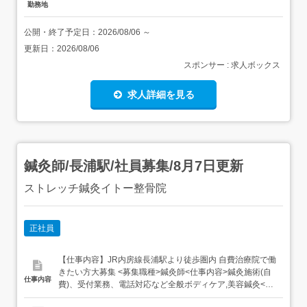
勤務地
公開・終了予定日：
2026/08/06
～
更新日：
2026/08/06
スポンサー : 求人ボックス
求人詳細を見る
鍼灸師/長浦駅/社員募集/8月7日更新
ストレッチ鍼灸イトー整骨院
正社員
【仕事内容】JR内房線長浦駅より徒歩圏内 自費治療院で働
きたい方大募集 <募集職種>鍼灸師<仕事内容>鍼灸施術(自
仕事内容
費)、受付業務、電話対応など全般ボディケア,美容鍼灸<必
要経験><業種>鍼灸師<施設形態>接骨院・整骨院 鍼灸院<