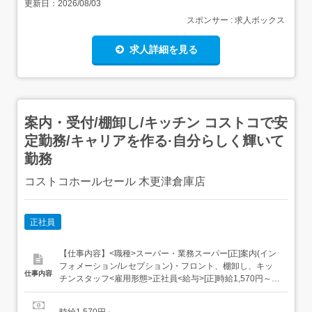
更新日：
2026/08/03
スポンサー : 求人ボックス
求人詳細を見る
案内・受付/棚卸し/キッチン コストコで安
定勤務/キャリアを作る·自分らしく輝いて
勤務
コストコホールセール 木更津倉庫店
正社員
【仕事内容】<職種>スーパー・業務スーパー[正]案内(イン
フォメーション/レセプション)・フロント、棚卸し、キッ
仕事内容
チンスタッフ<雇用形態>正社員<給与>[正]時給1,570円～交
通費:一部支給・車・バイク通勤可・敷地内駐車場完備[雇用
形態]正社員「期間中の雇用形態・給与に変更なし」・夜勤