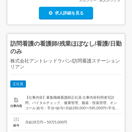
スポンサー : 求人ボックス
求人詳細を見る
訪問看護の看護師/残業ほぼなし/看護/日勤
のみ
株式会社アントレッドラパン/訪問看護ステーション
リアン
正社員
【仕事内容】募集職種看護師正社員 仕事内容利用者宅訪
問、バイタルチェック、健康管理、服薬・投薬管理、オン
仕事内容
コール 給与・手当<給与>月給280,000〜595,000円<手当>
交通費支給:実費(上限あり)固定残業代:50,000円(20時間/月)
超過分別途支給業務手当:人事考課査定にて決定します<賞
月給28万円～59万5,000円
与>賞与あり 資格資格必須:看護師、自動車免許必要経験:...
給与