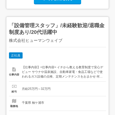
「設備管理スタッフ」/未経験歓迎/退職金
制度あり/20代活躍中
株式会社ヒューマンウェイブ
正社員
【仕事内容】<仕事内容> イチから教える教育制度で安心デ
ビュー サウナや温泉施設、自動車家電・食品工場などで使
仕事内容
われるガス設備の点検、定期メンテナンスをおまかせ 何を
点検・メンテナンスするの?サウナ、スーパー銭湯やあら
ゆる製品を作る工場などで使用される「産業用ガス」とそ
月給25万円～32万円
の「供給設備」。 未経験でも大丈夫?実際に先輩たちの
給与
90%以上が未経験スタート!文系出身の先輩も多数おり、設
備?メンテナン...
千葉県 袖ケ浦市
勤務地