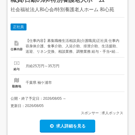
社会福祉法人和心会/特別養護老人ホーム 和心苑
正社員
【仕事内容】募集職種生活相談員(介護職員)正社員 仕事内
容身体介護、食事介助、入浴介助、排泄介助、生活援助、
仕事内容
送迎、リネン交換、相談業務、調整業務 給与・手当<給与>
月給250,000〜350,000円<手当>交通費支給:実費(上限あ
り)<賞与>賞与あり合計2.5ヶ月分 勤務時間日勤専従1日
月給25万円～35万円
勤:8:30～17:30(休憩60分) 勤務形態残業ほぼなし、日勤...
給与
千葉県 袖ケ浦市
勤務地
公開・終了予定日：
2026/08/05
～
更新日：
2026/08/05
スポンサー : 求人ボックス
求人詳細を見る