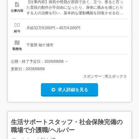
【仕事内容】病気や怪我が原因で歩く、立つ、座ると言っ
た普段の動作が不自由になったり、身体に痛みを感じたり
仕事内容
する人の治療を行い、基本的な運動機能を回復させる仕事
になります。・外来患者様へのリハビリテーションの提
供・医師や看護師ほか、多職種との連携・患者様への生活
月給32万9,000円～40万4,000円
指導・自主トレーニング指導・リハビリ計画の策定、実
給与
施、評価・在宅で利用される方への訪問リハビリテーショ
ン・上記に付随する業務業...
千葉県 袖ケ浦市
勤務地
公開・終了予定日：
2026/08/06
～
更新日：
2026/08/06
スポンサー : 求人ボックス
求人詳細を見る
生活サポートスタッフ・社会保険完備の
職場で介護職/ヘルパー