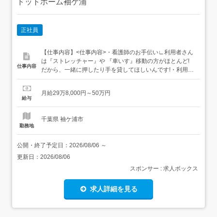
ドットホーム袖ケ浦
正社員
【仕事内容】<仕事内容>・看護師のお手伝い∟利用者さん
は『ストレッチャー』や 『車いす』移動の方がほとんど!
仕事内容
だから、一緒に押したり手を貸してほしいんです!・利用者
さんの身の回りのサポート∟利用者さんにも気持ちよく 自
分らしく過ごしてほしいから、 お着換えやお掃除など環境
月給29万8,000円～50万円
整備をお願いします!・お風呂や洗髪・オムツ交換∟ストレ
給与
ッチャーの方は2名で、それ以外の方は みんなで分...
千葉県 袖ケ浦市
勤務地
公開・終了予定日：
2026/08/06
～
更新日：
2026/08/06
スポンサー : 求人ボックス
求人詳細を見る