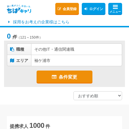
会員登録
ログイン
メニュー
採用をお考えの企業様はこちら
0
件
（121～150件）
職種
その他IT・通信関連職
エリア
袖ケ浦市
条件変更
1000
提携求人
件