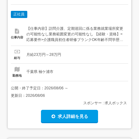
正社員
【仕事内容】訪問介護、定期巡回に係る業務就業場所変更
の可能性なし業務範囲変更の可能性なし 【経験・資格】<
仕事内容
応募要件>介護職員初任者研修ブランクOK年齢不問学歴不
問未経験可<歓迎要件>介護職員実務者研修あれば尚可介護
福祉士あれば尚可 【給与】月給 230,000円 〜 280,000円<
月給23万円～28万円
給与の備考>基本給:180,000円～210,000円殊遇改善手
給与
当:50,000円～7...
千葉県 袖ケ浦市
勤務地
公開・終了予定日：
2026/08/06
～
更新日：
2026/08/06
スポンサー : 求人ボックス
求人詳細を見る