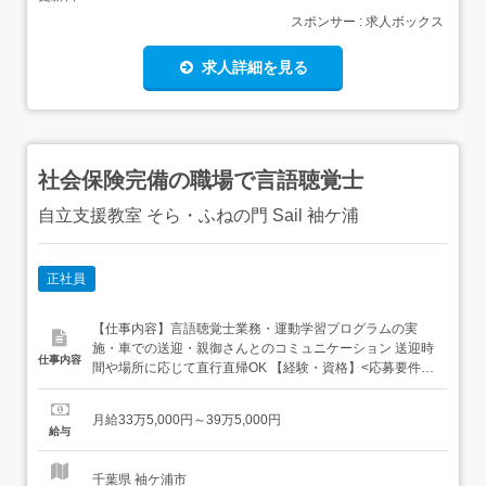
スポンサー : 求人ボックス
求人詳細を見る
社会保険完備の職場で言語聴覚士
自立支援教室 そら・ふねの門 Sail 袖ケ浦
正社員
【仕事内容】言語聴覚士業務・運動学習プログラムの実
施・車での送迎・親御さんとのコミュニケーション 送迎時
仕事内容
間や場所に応じて直行直帰OK 【経験・資格】<応募要件>
言語聴覚士<歓迎要件>普通自動車運転免許保持者歓迎 【給
与】月給 335,000円 〜 395,000円<給与の備考>給与内訳・
月給33万5,000円～39万5,000円
基本給 270,000円+時間外手当60,000円(みなし残業30時間
給与
分)+資格手当5,00...
千葉県 袖ケ浦市