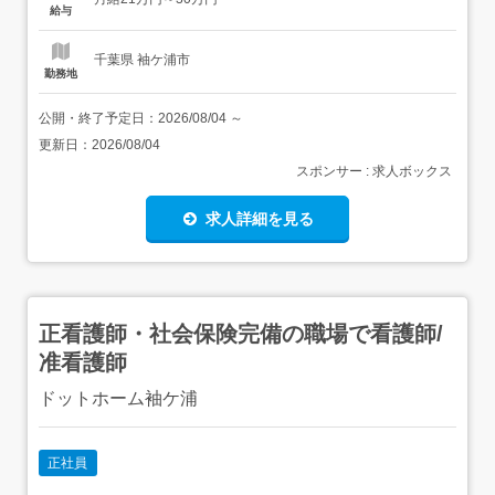
をお任せします。年4回・各約1か月の定期メンテナンス(4
給与
月・8月・10～12月・1月)の計画立案、発注案件の進捗・
仕...
千葉県 袖ケ浦市
勤務地
公開・終了予定日：
2026/08/04
～
更新日：
2026/08/04
スポンサー : 求人ボックス
求人詳細を見る
正看護師・社会保険完備の職場で看護師/
准看護師
ドットホーム袖ケ浦
正社員