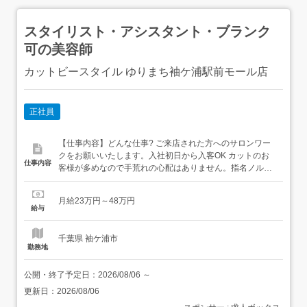
スタイリスト・アシスタント・ブランク
可の美容師
カットビースタイル ゆりまち袖ケ浦駅前モール店
正社員
【仕事内容】どんな仕事? ご来店された方へのサロンワー
クをお願いいたします。入社初日から入客OK カットのお
仕事内容
客様が多めなので手荒れの心配はありません。指名ノルマ
はなく、フリーのお客様が8割以上!カットビースタイル
は、千葉県内のショッピングモールを中心に約20店舗を展
月給23万円～48万円
開。買い物ついでに本格的なカットサービスを受けられる
給与
利便性と技術力の高さが評価されています。 カットビース
タイル...
千葉県 袖ケ浦市
勤務地
公開・終了予定日：
2026/08/06
～
更新日：
2026/08/06