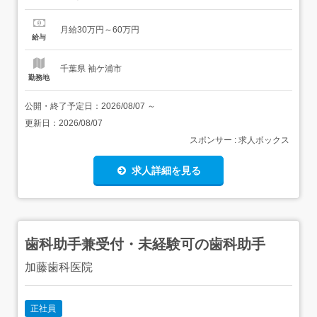
務となります。 施術メニューはボディケア・フットケア
(リフレクソロジー)・アイヘッドケア(ドライヘッドスパ)な
月給30万円～60万円
ど 店舗運営業務として、予約受付・会計(金銭管理)・店舗
給与
清掃・店舗宣伝活動(チラシ配布等)・店舗開店閉...
千葉県 袖ケ浦市
勤務地
公開・終了予定日：
2026/08/07
～
更新日：
2026/08/07
スポンサー : 求人ボックス
求人詳細を見る
歯科助手兼受付・未経験可の歯科助手
加藤歯科医院
正社員