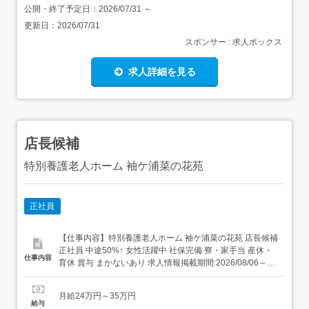
公開・終了予定日：
2026/07/31
～
更新日：
2026/07/31
スポンサー : 求人ボックス
求人詳細を見る
店長候補
特別養護老人ホーム 袖ケ浦菜の花苑
正社員
【仕事内容】特別養護老人ホーム 袖ケ浦菜の花苑 店長候補
正社員 中途50%↑ 女性活躍中 社保完備 寮・家⼿当 産休・
仕事内容
育休 賞与 まかないあり 求人情報掲載期間:2026/08/06～
2026/09/03 求人情報 店舗の特徴 昇給・賞与・社宅・122
日休の集団調理 住 所 千葉県 袖ケ浦市 神納4181番20 交 通
月給24万円～35万円
JR内房線「長浦駅」より徒歩22...
給与