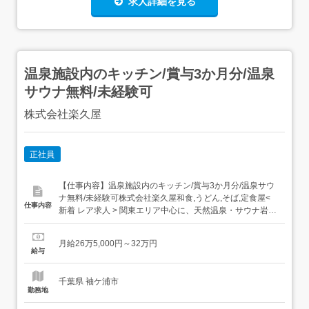
求人詳細を見る
温泉施設内のキッチン/賞与3か月分/温泉
サウナ無料/未経験可
株式会社楽久屋
正社員
【仕事内容】温泉施設内のキッチン/賞与3か月分/温泉サウ
ナ無料/未経験可株式会社楽久屋和食,うどん,そば,定食屋<
仕事内容
新着 レア求人 > 関東エリア中心に、天然温泉・サウナ岩盤
浴・リラクゼーション・レストランを備えた複合温浴施設
を展開中!2026年内に、3店舗の新規出店予定あり 月給26.5
月給26万5,000円～32万円
万円スタート+賞与年2回あり 安定収入で正社員デビューも
給与
安心 月最大13...
千葉県 袖ケ浦市
勤務地