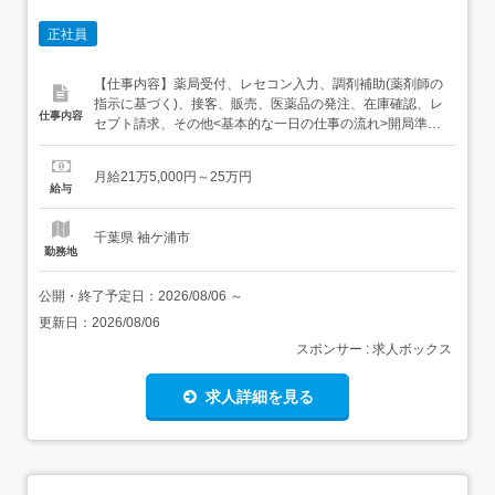
正社員
【仕事内容】薬局受付、レセコン入力、調剤補助(薬剤師の
指示に基づく)、接客、販売、医薬品の発注、在庫確認、レ
仕事内容
セプト請求、その他<基本的な一日の仕事の流れ>開局準備
(機器立ち上げ、クリンリネス)→処方せん受付・入力・調
剤補助→発注作業→閉局作業(在庫・売上確認等)随時:OTC
月給21万5,000円～25万円
接客、レセプト請求、処方箋再チェック等 「ナショナル
給与
職」「リージョナル職」「エリア職」のいずれか選択 3
年...
千葉県 袖ケ浦市
勤務地
公開・終了予定日：
2026/08/06
～
更新日：
2026/08/06
スポンサー : 求人ボックス
求人詳細を見る