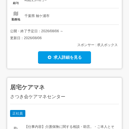
時給1,570円～
手当あり(22:00～翌5:00)・時間外手当あり 定勤務時間を超
給与
過した...
千葉県 袖ケ浦市
勤務地
公開・終了予定日：
2026/08/06
～
更新日：
2026/08/06
スポンサー : 求人ボックス
求人詳細を見る
居宅ケアマネ
さつき会ケアマネセンター
正社員
【仕事内容】介護保険に関する相談・助言。・ご本人とそ