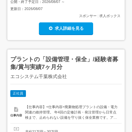
公開・終了予定日：
2026/08/07
～
更新日：
2026/08/07
スポンサー : 求人ボックス
求人詳細を見る
プラントの「設備管理・保全」/経験者募
集/賞与実績7ヶ月分
エコシステム千葉株式会社
正社員
【仕事内容】<仕事内容>廃棄物処理プラントの設備・電力
関連の維持管理。 年4回の定修計画・発注管理から日常点
仕事内容
検まで、止められない設備を守り抜く保全業務です。アジ
ア最大クラスの焼却炉2基(1号炉240t/2号炉600t)を中心と
した廃棄物処理プラント全般の設備・電力関連の維持管理
月給21万円～30万円