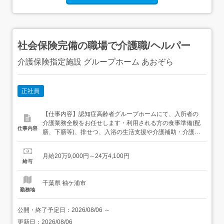
社会保険完備の職場で介護職/ヘルパー
介護保険指定施設 グループホーム あおぞら
正社員
【仕事内容】認知症高齢者グループホームにて、入所者の
介護業務全般をお任せします・利用される方の食事準備(配
仕事内容
膳、下膳等)、排せつ、入浴の生活支援や介護補助・介護記
録の記入や作成・利用される方の在宅復帰に向けた生活リ
ハの支援・毎月行われる行事計画の立案や設営作業・行事
月給20万9,000円～24万4,100円
などのレクリエーション・上記に付随する業務従事すべき
給与
業務の変更:なし就業場所の変更:あり(転勤範囲:医療法人社
団恒久会...
千葉県 袖ケ浦市
勤務地
公開・終了予定日：
2026/08/06
～
更新日：
2026/08/06