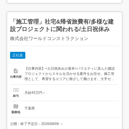
「施工管理」社宅&帰省旅費有/多様な建
設プロジェクトに関われる/土日祝休み
株式会社ワールドコンストラクション
正社員
【仕事内容】<土日祝休みが基本>バラエティに富んだ建設
プロジェクトからスキルを活かせる案件をお任せ。施工管
仕事内容
理として、希望するエリアに根ざして働けます。大手ゼネ
コンが手がける案件を中心に、様々な現場で施工管理とし
て活躍。<多彩なプロジェクトから最適なモノを…> 建築…
月給45万円～
オフィスビル、高層マンション、商業施設、工場、医療施
給与
設など 土木…道路や河川、上下水道、橋梁、ダム、トンネ
ル、鉄道工事...
千葉県
勤務地
公開・終了予定日：
2026/08/06
～