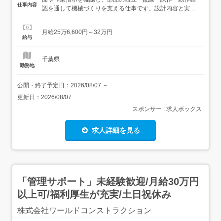
仕事内容
認を通して機械づくりを支える仕事です。設計内容と実物
を見比べ、取り付け状態や動きを確かめ、結果を記録して
次の調整へつなげます。これから基礎を覚える方は、工具
月給25万6,600円～32万円
の扱いと安全確認から始め、構造への理解を深めます。<
給与
業務内容> 3Dデータ・設計図の確認と修正補助現物と見比
べ、違いが...
千葉県
勤務地
公開・終了予定日：
2026/08/07
～
更新日：
2026/08/07
スポンサー : 求人ボックス
求人詳細を見る
「管理サポート」未経験歓迎/月給30万円
以上可/福利厚生が充実/土日祝休み
株式会社ワールドコンストラクション