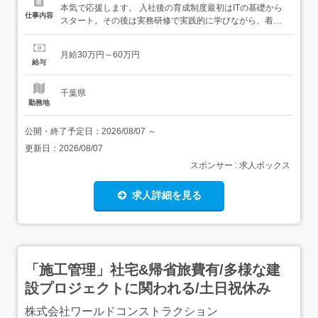
本気で応援します。 入社後の育成制度最初はITの基礎から
仕事内容
スタート。その後は実務研修で実践的に学びながら、着実
にスキルアップできます。経験豊富なエンジニアがあなた
のそばでしっかりサポートします! キャリアアップイメー
月給30万円～60万円
ジ・将来的にはプロジェクトリーダーやクラウドエンジニ
給与
アとしての道も! 担当業務の一例・サーバやネットワー...
千葉県
勤務地
公開・終了予定日：
2026/08/07
～
更新日：
2026/08/07
スポンサー : 求人ボックス
求人詳細を見る
「施工管理」社宅&帰省旅費有/多様な建
設プロジェクトに関われる/土日祝休み
株式会社ワールドコンストラクション