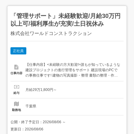
「管理サポート」未経験歓迎/月給30万円
以上可/福利厚生が充実/土日祝休み
株式会社ワールドコンストラクション
正社員
【仕事内容】<未経験の方大歓迎!>誰もが知っているような
建設プロジェクトの進行管理をサポート 建設現場のPCで
仕事内容
の事務仕事です! 建物の写真撮影・整理 書類の整理・作
成・ファイリング 申請書の作成 スケジュールの管理 スタ
ッフの安全管理 スタッフの総務・労務管理 協力会社との打
月給29万1,800円～
ち合わせなど幅広い業務に携わることができます。デスク
給与
ワークのみの仕事ではないので、ただの事務だけ...
千葉県
勤務地
公開・終了予定日：
2026/08/06
～
更新日：
2026/08/06