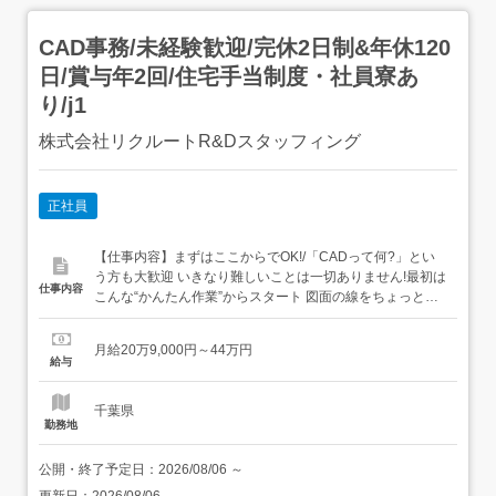
CAD事務/未経験歓迎/完休2日制&年休120
日/賞与年2回/住宅手当制度・社員寮あ
り/j1
株式会社リクルートR&Dスタッフィング
正社員
【仕事内容】まずはここからでOK!/「CADって何?」とい
う方も大歓迎 いきなり難しいことは一切ありません!最初は
仕事内容
こんな“かんたん作業”からスタート 図面の線をちょっと動
かすだけ 決まったフォーマットに数字を入力→いわば“パ
ズル感覚”でできるお仕事です ビジネスマナーから学べる/
月給20万9,000円～44万円
まずはメールの送り方やあいさつといった基本的なビジネ
給与
スマナーからスタート!その後はリク...
千葉県
勤務地
公開・終了予定日：
2026/08/06
～