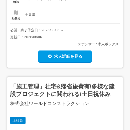
まずはメールの送り方やあいさつといった基本的なビジネ
給与
スマナーからスタート!その後はリク...
千葉県
勤務地
公開・終了予定日：
2026/08/06
～
更新日：
2026/08/06
スポンサー : 求人ボックス
求人詳細を見る
「施工管理」社宅&帰省旅費有/多様な建
設プロジェクトに関われる/土日祝休み
株式会社ワールドコンストラクション
正社員