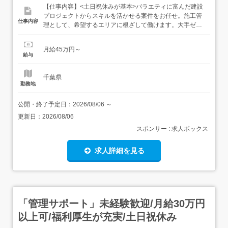
【仕事内容】<土日祝休みが基本>バラエティに富んだ建設
プロジェクトからスキルを活かせる案件をお任せ。施工管
仕事内容
理として、希望するエリアに根ざして働けます。大手ゼネ
コンが手がける案件を中心に、様々な現場で施工管理とし
て活躍。<多彩なプロジェクトから最適なモノを…> 建築…
月給45万円～
オフィスビル、高層マンション、商業施設、工場、医療施
給与
設など 土木…道路や河川、上下水道、橋梁、ダム、トンネ
ル、鉄道工事...
千葉県
勤務地
公開・終了予定日：
2026/08/06
～
更新日：
2026/08/06
スポンサー : 求人ボックス
求人詳細を見る
「管理サポート」未経験歓迎/月給30万円
以上可/福利厚生が充実/土日祝休み