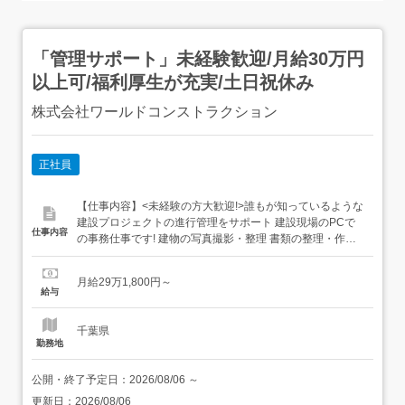
「管理サポート」未経験歓迎/月給30万円
以上可/福利厚生が充実/土日祝休み
株式会社ワールドコンストラクション
正社員
【仕事内容】<未経験の方大歓迎!>誰もが知っているような
建設プロジェクトの進行管理をサポート 建設現場のPCで
仕事内容
の事務仕事です! 建物の写真撮影・整理 書類の整理・作
成・ファイリング 申請書の作成 スケジュールの管理 スタ
ッフの安全管理 スタッフの総務・労務管理 協力会社との打
月給29万1,800円～
ち合わせなど幅広い業務に携わることができます。デスク
給与
ワークのみの仕事ではないので、ただの事務だけ...
千葉県
勤務地
公開・終了予定日：
2026/08/06
～
更新日：
2026/08/06