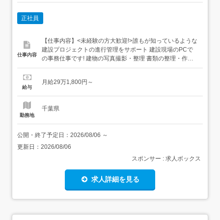
正社員
【仕事内容】<未経験の方大歓迎!>誰もが知っているような
建設プロジェクトの進行管理をサポート 建設現場のPCで
仕事内容
の事務仕事です! 建物の写真撮影・整理 書類の整理・作
成・ファイリング 申請書の作成 スケジュールの管理 スタ
ッフの安全管理 スタッフの総務・労務管理 協力会社との打
月給29万1,800円～
ち合わせなど幅広い業務に携わることができます。デスク
給与
ワークのみの仕事ではないので、ただの事務だけ...
千葉県
勤務地
公開・終了予定日：
2026/08/06
～
更新日：
2026/08/06
スポンサー : 求人ボックス
求人詳細を見る