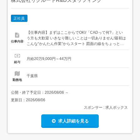
株式会社リクルートR&Dスタッフィング
正社員
【仕事内容】まずはここからでOK!/「CADって何?」とい
う方も大歓迎 いきなり難しいことは一切ありません!最初は
仕事内容
こんな“かんたん作業”からスタート 図面の線をちょっと動
かすだけ 決まったフォーマットに数字を入力→いわば“パ
ズル感覚”でできるお仕事です ビジネスマナーから学べる/
月給20万9,000円～44万円
まずはメールの送り方やあいさつといった基本的なビジネ
給与
スマナーからスタート!その後はリク...
千葉県
勤務地
公開・終了予定日：
2026/08/06
～
更新日：
2026/08/06
スポンサー : 求人ボックス
求人詳細を見る