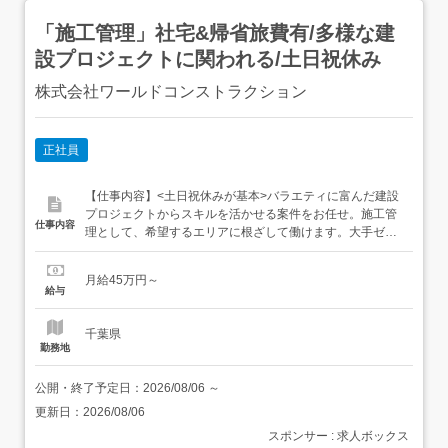
「施工管理」社宅&帰省旅費有/多様な建
設プロジェクトに関われる/土日祝休み
株式会社ワールドコンストラクション
正社員
【仕事内容】<土日祝休みが基本>バラエティに富んだ建設
プロジェクトからスキルを活かせる案件をお任せ。施工管
仕事内容
理として、希望するエリアに根ざして働けます。大手ゼネ
コンが手がける案件を中心に、様々な現場で施工管理とし
て活躍。<多彩なプロジェクトから最適なモノを…> 建築…
月給45万円～
オフィスビル、高層マンション、商業施設、工場、医療施
給与
設など 土木…道路や河川、上下水道、橋梁、ダム、トンネ
ル、鉄道工事...
千葉県
勤務地
公開・終了予定日：
2026/08/06
～
更新日：
2026/08/06
スポンサー : 求人ボックス