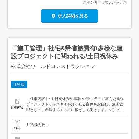
スポンサー : 求人ボックス
求人詳細を見る
「施工管理」社宅&帰省旅費有/多様な建
設プロジェクトに関われる/土日祝休み
株式会社ワールドコンストラクション
正社員
【仕事内容】<土日祝休みが基本>バラエティに富んだ建設
プロジェクトからスキルを活かせる案件をお任せ。施工管
仕事内容
理として、希望するエリアに根ざして働けます。大手ゼネ
コンが手がける案件を中心に、様々な現場で施工管理とし
て活躍。<多彩なプロジェクトから最適なモノを…> 建築…
月給45万円～
オフィスビル、高層マンション、商業施設、工場、医療施
給与
設など 土木…道路や河川、上下水道、橋梁、ダム、トンネ
ル、鉄道工事...