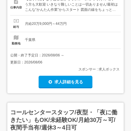
う方も大歓迎 いきなり難しいことは一切ありません!最初は
仕事内容
こんな“かんたん作業”からスタート 図面の線をちょっと動
かすだけ 決まったフォーマットに数字を入力→いわば“パ
ズル感覚”でできるお仕事です ビジネスマナーから学べる/
月給20万9,000円～44万円
まずはメールの送り方やあいさつといった基本的なビジネ
給与
スマナーからスタート!その後はリク...
千葉県
勤務地
公開・終了予定日：
2026/08/06
～
更新日：
2026/08/06
スポンサー : 求人ボックス
求人詳細を見る
コールセンタースタッフ/夜型・「夜に働
きたい」もOK/未経験OK/月給30万～可/
夜間手当有/週休3～4日可