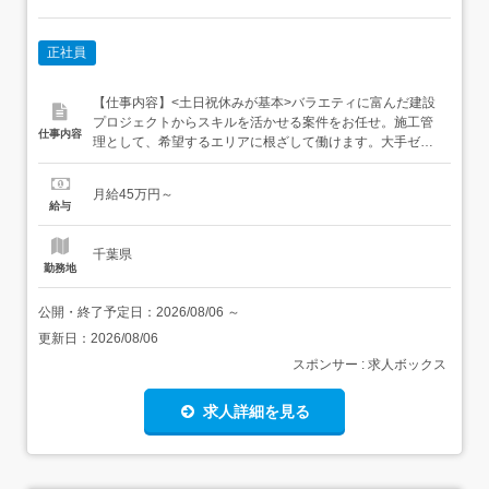
正社員
【仕事内容】<土日祝休みが基本>バラエティに富んだ建設
プロジェクトからスキルを活かせる案件をお任せ。施工管
仕事内容
理として、希望するエリアに根ざして働けます。大手ゼネ
コンが手がける案件を中心に、様々な現場で施工管理とし
て活躍。<多彩なプロジェクトから最適なモノを…> 建築…
月給45万円～
オフィスビル、高層マンション、商業施設、工場、医療施
給与
設など 土木…道路や河川、上下水道、橋梁、ダム、トンネ
ル、鉄道工事...
千葉県
勤務地
公開・終了予定日：
2026/08/06
～
更新日：
2026/08/06
スポンサー : 求人ボックス
求人詳細を見る