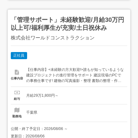
「管理サポート」未経験歓迎/月給30万円
以上可/福利厚生が充実/土日祝休み
株式会社ワールドコンストラクション
正社員
【仕事内容】<未経験の方大歓迎!>誰もが知っているような
建設プロジェクトの進行管理をサポート 建設現場のPCで
仕事内容
の事務仕事です! 建物の写真撮影・整理 書類の整理・作
成・ファイリング 申請書の作成 スケジュールの管理 スタ
ッフの安全管理 スタッフの総務・労務管理 協力会社との打
月給29万1,800円～
ち合わせなど幅広い業務に携わることができます。デスク
給与
ワークのみの仕事ではないので、ただの事務だけ...
千葉県
勤務地
公開・終了予定日：
2026/08/06
～
更新日：
2026/08/06