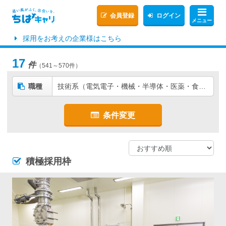
会員登録
ログイン
メニュー
採用をお考えの企業様はこちら
17
件
（541～570件）
職種
技術系（電気電子・機械・半導体・医薬・食品・素材など）
条件変更
積極採用枠