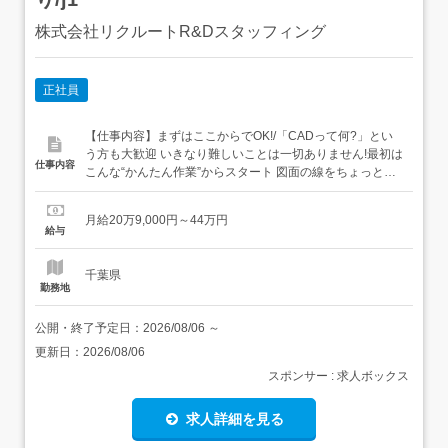
株式会社リクルートR&Dスタッフィング
正社員
【仕事内容】まずはここからでOK!/「CADって何?」とい
う方も大歓迎 いきなり難しいことは一切ありません!最初は
仕事内容
こんな“かんたん作業”からスタート 図面の線をちょっと動
かすだけ 決まったフォーマットに数字を入力→いわば“パ
ズル感覚”でできるお仕事です ビジネスマナーから学べる/
月給20万9,000円～44万円
まずはメールの送り方やあいさつといった基本的なビジネ
給与
スマナーからスタート!その後はリク...
千葉県
勤務地
公開・終了予定日：
2026/08/06
～
更新日：
2026/08/06
スポンサー : 求人ボックス
求人詳細を見る