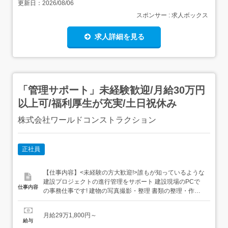
更新日：
2026/08/06
スポンサー : 求人ボックス
求人詳細を見る
「管理サポート」未経験歓迎/月給30万円
以上可/福利厚生が充実/土日祝休み
株式会社ワールドコンストラクション
正社員
【仕事内容】<未経験の方大歓迎!>誰もが知っているような
建設プロジェクトの進行管理をサポート 建設現場のPCで
仕事内容
の事務仕事です! 建物の写真撮影・整理 書類の整理・作
成・ファイリング 申請書の作成 スケジュールの管理 スタ
ッフの安全管理 スタッフの総務・労務管理 協力会社との打
月給29万1,800円～
ち合わせなど幅広い業務に携わることができます。デスク
給与
ワークのみの仕事ではないので、ただの事務だけ...