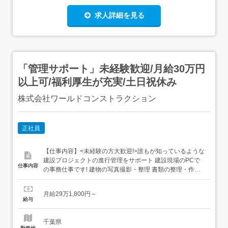
求人詳細を見る
「管理サポート」未経験歓迎/月給30万円
以上可/福利厚生が充実/土日祝休み
株式会社ワールドコンストラクション
正社員
【仕事内容】<未経験の方大歓迎!>誰もが知っているような
建設プロジェクトの進行管理をサポート 建設現場のPCで
仕事内容
の事務仕事です! 建物の写真撮影・整理 書類の整理・作
成・ファイリング 申請書の作成 スケジュールの管理 スタ
ッフの安全管理 スタッフの総務・労務管理 協力会社との打
月給29万1,800円～
ち合わせなど幅広い業務に携わることができます。デスク
給与
ワークのみの仕事ではないので、ただの事務だけ...
千葉県