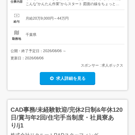
仕事内容
こんな“かんたん作業”からスタート 図面の線をちょっと動
かすだけ 決まったフォーマットに数字を入力→いわば“パ
ズル感覚”でできるお仕事です ビジネスマナーから学べる/
月給20万9,000円～44万円
まずはメールの送り方やあいさつといった基本的なビジネ
給与
スマナーからスタート!その後はリク...
千葉県
勤務地
公開・終了予定日：
2026/08/06
～
更新日：
2026/08/06
スポンサー : 求人ボックス
求人詳細を見る
CAD事務/未経験歓迎/完休2日制&年休120
日/賞与年2回/住宅手当制度・社員寮あ
り/j1