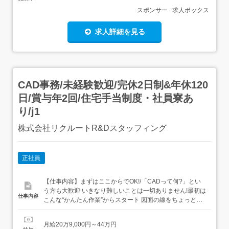
スポンサー : 求人ボックス
求人詳細を見る
CAD事務/未経験歓迎/完休2日制&年休120
日/賞与年2回/住宅手当制度・社員寮あ
り/j1
株式会社リクルートR&Dスタッフィング
正社員
【仕事内容】まずはここからでOK!/「CADって何?」とい
う方も大歓迎 いきなり難しいことは一切ありません!最初は
仕事内容
こんな“かんたん作業”からスタート 図面の線をちょっと動
かすだけ 決まったフォーマットに数字を入力→いわば“パ
ズル感覚”でできるお仕事です ビジネスマナーから学べる/
月給20万9,000円～44万円
まずはメールの送り方やあいさつといった基本的なビジネ