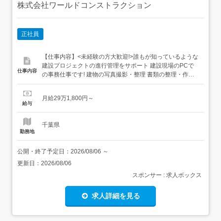
株式会社ワールドコンストラクション
正社員
【仕事内容】<未経験の方大歓迎!>誰もが知っているような
建設プロジェクトの進行管理をサポート 建設現場のPCで
仕事内容
の事務仕事です! 建物の写真撮影・整理 書類の整理・作
成・ファイリング 申請書の作成 スケジュールの管理 スタ
ッフの安全管理 スタッフの総務・労務管理 協力会社との打
月給29万1,800円～
ち合わせなど幅広い業務に携わることができます。デスク
給与
ワークのみの仕事ではないので、ただの事務だけ...
千葉県
勤務地
公開・終了予定日：
2026/08/06
～
更新日：
2026/08/06
スポンサー : 求人ボックス
求人詳細を見る