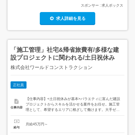
スポンサー : 求人ボックス
求人詳細を見る
「施工管理」社宅&帰省旅費有/多様な建
設プロジェクトに関われる/土日祝休み
株式会社ワールドコンストラクション
正社員
【仕事内容】<土日祝休みが基本>バラエティに富んだ建設
プロジェクトからスキルを活かせる案件をお任せ。施工管
仕事内容
理として、希望するエリアに根ざして働けます。大手ゼネ
コンが手がける案件を中心に、様々な現場で施工管理とし
て活躍。<多彩なプロジェクトから最適なモノを…> 建築…
月給45万円～
オフィスビル、高層マンション、商業施設、工場、医療施
給与
設など 土木…道路や河川、上下水道、橋梁、ダム、トンネ