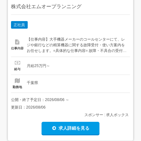
株式会社エムオープランニング
正社員
【仕事内容】大手機器メーカーのコールセンターにて、レ
ジや銀行などの精算機器に関する故障受付・使い方案内を
仕事内容
お任せします。=具体的な仕事内容= 故障・不具合の受付
(法人のお客様が中心) 症状ヒアリングとマニュアルに沿っ
た一次案内 必要に応じて専門部門へ連携(修理手配・記録
月給25万円～
入力) 対応履歴のシステム入力お問い合わせいただくの
給与
は、小売店舗や金融機関などの法人のお客様。基本的には
故障して...
千葉県
勤務地
公開・終了予定日：
2026/08/06
～
更新日：
2026/08/06
スポンサー : 求人ボックス
求人詳細を見る