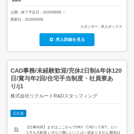
勤務地
公開・終了予定日：
2026/08/06
～
更新日：
2026/08/06
スポンサー : 求人ボックス
求人詳細を見る
CAD事務/未経験歓迎/完休2日制&年休120
日/賞与年2回/住宅手当制度・社員寮あ
り/j1
株式会社リクルートR&Dスタッフィング
正社員
【仕事内容】まずはここからでOK!/「CADって何?」とい
う方も大歓迎 いきなり難しいことは一切ありません!最初は