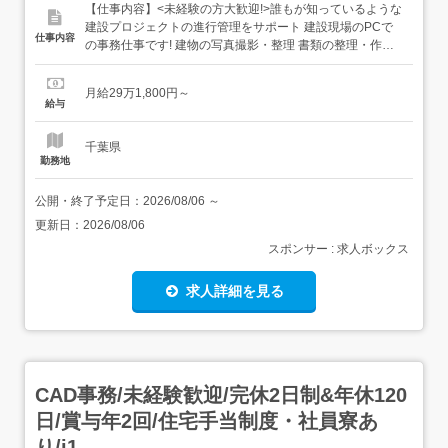
【仕事内容】<未経験の方大歓迎!>誰もが知っているような
建設プロジェクトの進行管理をサポート 建設現場のPCで
仕事内容
の事務仕事です! 建物の写真撮影・整理 書類の整理・作
成・ファイリング 申請書の作成 スケジュールの管理 スタ
ッフの安全管理 スタッフの総務・労務管理 協力会社との打
月給29万1,800円～
ち合わせなど幅広い業務に携わることができます。デスク
給与
ワークのみの仕事ではないので、ただの事務だけ...
千葉県
勤務地
公開・終了予定日：
2026/08/06
～
更新日：
2026/08/06
スポンサー : 求人ボックス
求人詳細を見る
CAD事務/未経験歓迎/完休2日制&年休120
日/賞与年2回/住宅手当制度・社員寮あ
り/j1