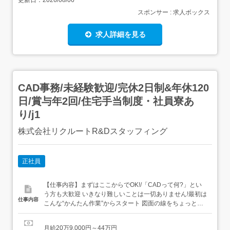
更新日：
2026/08/06
スポンサー : 求人ボックス
求人詳細を見る
CAD事務/未経験歓迎/完休2日制&年休120
日/賞与年2回/住宅手当制度・社員寮あ
り/j1
株式会社リクルートR&Dスタッフィング
正社員
【仕事内容】まずはここからでOK!/「CADって何?」とい
う方も大歓迎 いきなり難しいことは一切ありません!最初は
仕事内容
こんな“かんたん作業”からスタート 図面の線をちょっと動
かすだけ 決まったフォーマットに数字を入力→いわば“パ
ズル感覚”でできるお仕事です ビジネスマナーから学べる/
月給20万9,000円～44万円