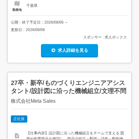
ル、鉄道工事...
千葉県
勤務地
公開・終了予定日：
2026/08/06
～
更新日：
2026/08/06
スポンサー : 求人ボックス
求人詳細を見る
27卒・新卒/ものづくりエンジニアアシス
タント/設計図に沿った機械組立/文理不問
株式会社Meta Sales
正社員
【仕事内容】設計図に沿った機械組立をチームで支える 図
面や作業指示を確認し、部品の組立・配線・試作・動作確