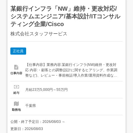
某銀行インフラ「NW」維持・更改対応/
システムエンジニア/基本設計/ITコンサル
ティング企業/Cisco
株式会社スタッフサービス
正社員
【仕事内容】業務内容:某銀行インフラ(NW)維持・更改対
応 内容:・顧客との調整(設計に関するヒアリング、作業調
仕事内容
整など)、レビュー・事前検証/導入作業/運用資料作成など
ネットワーク構築に関わる一連の業務[主に扱う機器]ネット
ワーク製品(Cisco、HP、Aruba、NEC、D-Link)、ファイ
月給23万5,000円～55万円
アウォール(Fortigate)、負荷分散装置(BIG-IP)、トラフィッ
給与
ク測定装置(F...
千葉県
勤務地
公開・終了予定日：
2026/08/03
～
更新日：
2026/08/03