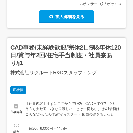
スポンサー : 求人ボックス
求人詳細を見る
CAD事務/未経験歓迎/完休2日制&年休120
日/賞与年2回/住宅手当制度・社員寮あ
り/j1
株式会社リクルートR&Dスタッフィング
正社員
【仕事内容】まずはここからでOK!/「CADって何?」とい
う方も大歓迎 いきなり難しいことは一切ありません!最初は
仕事内容
こんな“かんたん作業”からスタート 図面の線をちょっと動
かすだけ 決まったフォーマットに数字を入力→いわば“パ
ズル感覚”でできるお仕事です ビジネスマナーから学べる/
月給20万9,000円～44万円
まずはメールの送り方やあいさつといった基本的なビジネ
給与