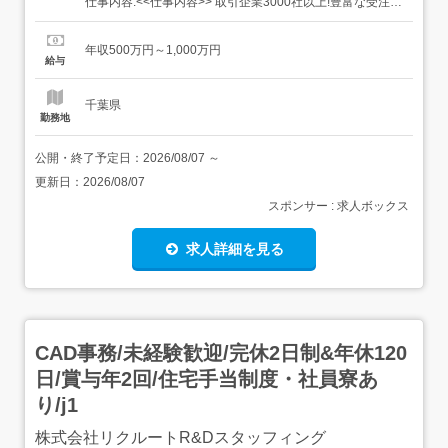
仕事内容:<<仕事内容>> 取引企業3000社以上!豊富な受注案
件の中から、ご経験と指向性にあったプロジェクトをお任
せします。 当社は、技術者のスキルが企業成長の要と考え
年収500万円～1,000万円
ます。 市場価値のあるスキルを育て、生涯技術者として活
給与
躍しませんか? 選考では「どんなプロジェクトに携わり
た...
千葉県
勤務地
公開・終了予定日：
2026/08/07
～
更新日：
2026/08/07
スポンサー : 求人ボックス
求人詳細を見る
CAD事務/未経験歓迎/完休2日制&年休120
日/賞与年2回/住宅手当制度・社員寮あ
り/j1
株式会社リクルートR&Dスタッフィング