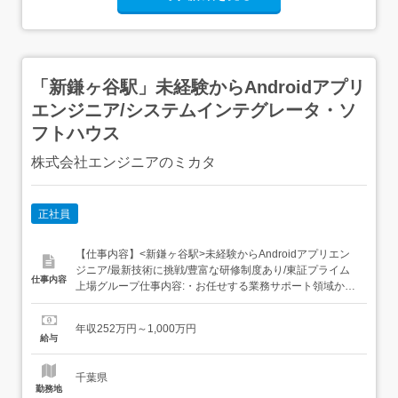
「新鎌ヶ谷駅」未経験からAndroidアプリ
エンジニア/システムインテグレータ・ソ
フトハウス
株式会社エンジニアのミカタ
正社員
【仕事内容】<新鎌ヶ谷駅>未経験からAndroidアプリエン
ジニア/最新技術に挑戦/豊富な研修制度あり/東証プライム
仕事内容
上場グループ仕事内容:・お任せする業務サポート領域から
スタート!・アシスタント業務・システムの動作テスト・検
証作業・テストデータ作成・入力作業 等」・将来はこんな
年収252万円～1,000万円
案件に携われます。・大規模言語モデルAIサービス開発・
給与
メタバースゲーム開発・飛翔体組み込みシステ...
千葉県
勤務地