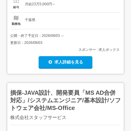
積・申請・設計補助ツール:Excel Word AutoCAD(2D)必要
月給23万5,000円～
スキル:こんなスキルや経験のある方を歓迎します! 土木施
給与
工管理士1...
千葉県
勤務地
公開・終了予定日：
2026/08/03
～
更新日：
2026/08/03
スポンサー : 求人ボックス
求人詳細を見る
損保-JAVA設計、開発要員「MS AD合併
対応」/システムエンジニア/基本設計/ソフ
トウェア会社/MS-Office
株式会社スタッフサービス