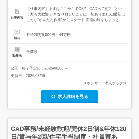
【仕事内容】まずはここからでOK!/「CADって何?」とい
う方も大歓迎 いきなり難しいことは一切ありません!最初は
仕事内容
こんな“かんたん作業”からスタート 図面の線をちょっと動
かすだけ 決まったフォーマットに数字を入力→いわば“パ
ズル感覚”でできるお仕事です ビジネスマナーから学べる/
月給20万9,000円～44万円
まずはメールの送り方やあいさつといった基本的なビジネ
給与
スマナーからスタート!その後はリク...
千葉県
勤務地
公開・終了予定日：
2026/08/06
～
更新日：
2026/08/06
スポンサー : 求人ボックス
求人詳細を見る
CAD事務/未経験歓迎/完休2日制&年休120
日/賞与年2回/住宅手当制度・社員寮あ