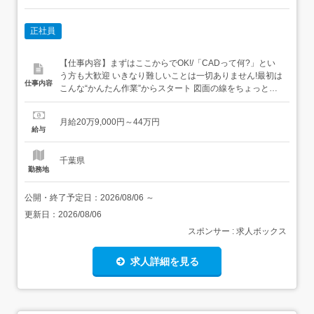
正社員
【仕事内容】まずはここからでOK!/「CADって何?」とい
う方も大歓迎 いきなり難しいことは一切ありません!最初は
仕事内容
こんな“かんたん作業”からスタート 図面の線をちょっと動
かすだけ 決まったフォーマットに数字を入力→いわば“パ
ズル感覚”でできるお仕事です ビジネスマナーから学べる/
月給20万9,000円～44万円
まずはメールの送り方やあいさつといった基本的なビジネ
給与
スマナーからスタート!その後はリク...
千葉県
勤務地
公開・終了予定日：
2026/08/06
～
更新日：
2026/08/06
スポンサー : 求人ボックス
求人詳細を見る