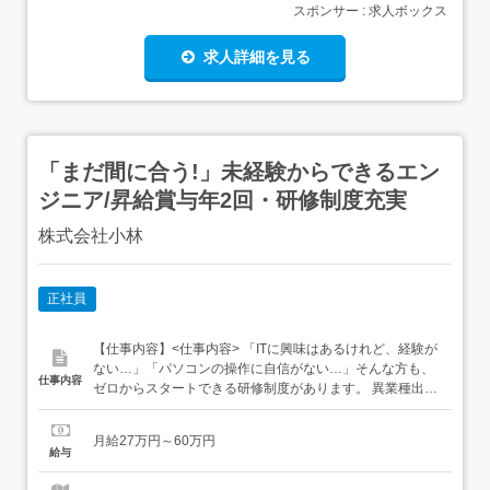
スポンサー : 求人ボックス
求人詳細を見る
「まだ間に合う!」未経験からできるエン
ジニア/昇給賞与年2回・研修制度充実
株式会社小林
正社員
【仕事内容】<仕事内容> 「ITに興味はあるけれど、経験が
ない…」「パソコンの操作に自信がない…」そんな方も、
仕事内容
ゼロからスタートできる研修制度があります。 異業種出身
の先輩も多数活躍中!/・飲食業 接客業 営業 建設業 ホテルス
タッフ 鍼灸師 など 未経験者を育成するためのサポート体
月給27万円～60万円
制が充実!「学歴・職歴・スキルに関係なく成長できる環境
給与
です。」 確実にスキルが身に...