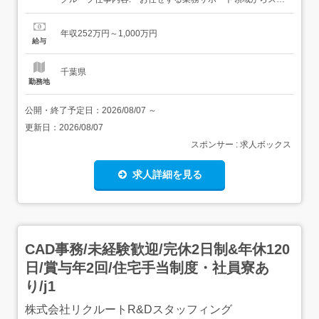
ート!・アシスタント業務・システムの動作テスト・検証作
業・テストデータ作成・入力作業 等」・将来はこんな案件
年収252万円～1,000万円
に携われます。・大規模言語モデルAIサービス開発・メタ
給与
バースゲーム開発・飛翔体組み込みシステム開発・...
千葉県
勤務地
公開・終了予定日：
2026/08/07
～
更新日：
2026/08/07
スポンサー : 求人ボックス
求人詳細を見る
CAD事務/未経験歓迎/完休2日制&年休120
日/賞与年2回/住宅手当制度・社員寮あ
り/j1
株式会社リクルートR&Dスタッフィング