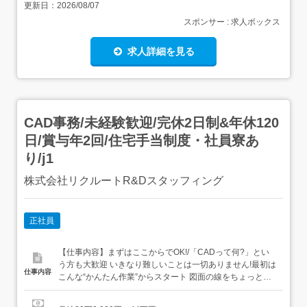
更新日：
2026/08/07
スポンサー : 求人ボックス
求人詳細を見る
CAD事務/未経験歓迎/完休2日制&年休120
日/賞与年2回/住宅手当制度・社員寮あ
り/j1
株式会社リクルートR&Dスタッフィング
正社員
【仕事内容】まずはここからでOK!/「CADって何?」とい
う方も大歓迎 いきなり難しいことは一切ありません!最初は
仕事内容
こんな“かんたん作業”からスタート 図面の線をちょっと動
かすだけ 決まったフォーマットに数字を入力→いわば“パ
ズル感覚”でできるお仕事です ビジネスマナーから学べる/