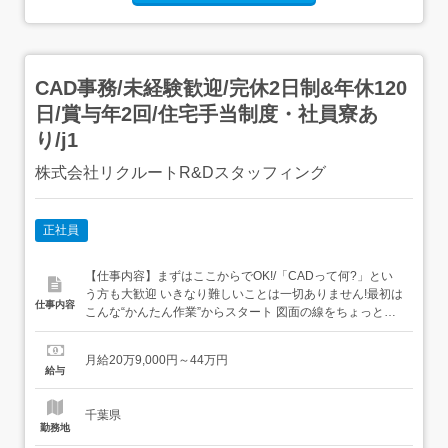
CAD事務/未経験歓迎/完休2日制&年休120
日/賞与年2回/住宅手当制度・社員寮あ
り/j1
株式会社リクルートR&Dスタッフィング
正社員
【仕事内容】まずはここからでOK!/「CADって何?」とい
う方も大歓迎 いきなり難しいことは一切ありません!最初は
仕事内容
こんな“かんたん作業”からスタート 図面の線をちょっと動
かすだけ 決まったフォーマットに数字を入力→いわば“パ
ズル感覚”でできるお仕事です ビジネスマナーから学べる/
月給20万9,000円～44万円
まずはメールの送り方やあいさつといった基本的なビジネ
給与
スマナーからスタート!その後はリク...
千葉県
勤務地