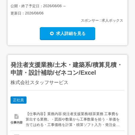
公開・終了予定日：
2026/08/06
～
更新日：
2026/08/06
スポンサー : 求人ボックス
求人詳細を見る
発注者支援業務/土木・建築系/積算見積・
申請・設計補助/ゼネコン/Excel
株式会社スタッフサービス
正社員
【仕事内容】業務内容:発注者支援業務/積算業務 工事費を
算出する業務。・図面や数量から工事数量を拾う・単価を
仕事内容
当てはめる・工事価格を計算・積算ソフト入力・発注金額
の算定担当製品:発注者支援業務職種:[土木・建築系] 積算見