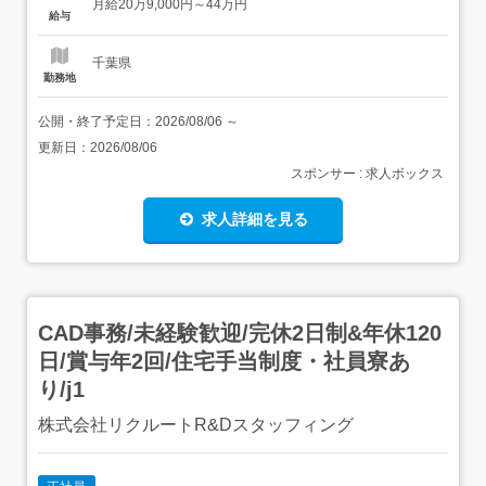
月給20万9,000円～44万円
まずはメールの送り方やあいさつといった基本的なビジネ
給与
スマナーからスタート!その後はリク...
千葉県
勤務地
公開・終了予定日：
2026/08/06
～
更新日：
2026/08/06
スポンサー : 求人ボックス
求人詳細を見る
CAD事務/未経験歓迎/完休2日制&年休120
日/賞与年2回/住宅手当制度・社員寮あ
り/j1
株式会社リクルートR&Dスタッフィング