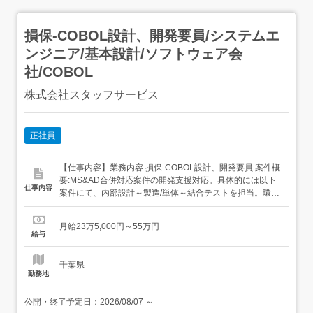
損保-COBOL設計、開発要員/システムエ
ンジニア/基本設計/ソフトウェア会
社/COBOL
株式会社スタッフサービス
正社員
【仕事内容】業務内容:損保-COBOL設計、開発要員 案件概
要:MS&AD合併対応案件の開発支援対応。具体的には以下
仕事内容
案件にて、内部設計～製造/単体～結合テストを担当。環境
はIBMホストにおけるCOBOL開発。・オンライン画面で契
約計上するホスト基幹システムの開発業務・バッチシステ
月給23万5,000円～55万円
ムで契約更改する基幹システムの開発業務担当製品:損保-
給与
COBOL設計、開発要員職種:...
千葉県
勤務地
公開・終了予定日：
2026/08/07
～