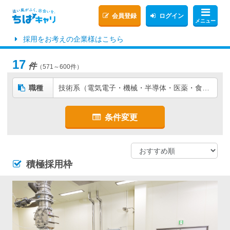
会員登録
ログイン
メニュー
採用をお考えの企業様はこちら
17
件
（571～600件）
職種
技術系（電気電子・機械・半導体・医薬・食品・素材など）
条件変更
積極採用枠