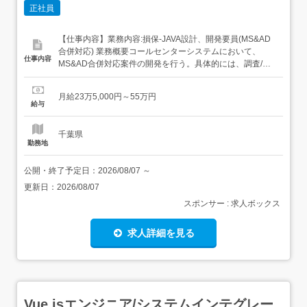
正社員
【仕事内容】業務内容:損保-JAVA設計、開発要員(MS&AD
合併対応) 業務概要コールセンターシステムにおいて、
仕事内容
MS&AD合併対応案件の開発を行う。具体的には、調査/設
計～製造/単体～結合テストを担当。環境はJAVA開発。担
当製品:損保-JAVA設計、開発要員(MS&AD合併対応)職種:[IT
月給23万5,000円～55万円
系(開発)] 基本設計、詳細設計、プログラミング、評価・テ
給与
ストツール...
千葉県
勤務地
公開・終了予定日：
2026/08/07
～
更新日：
2026/08/07
スポンサー : 求人ボックス
求人詳細を見る
Vue.jsエンジニア/システムインテグレー