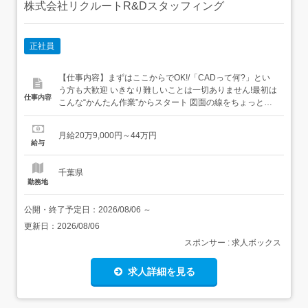
株式会社リクルートR&Dスタッフィング
正社員
【仕事内容】まずはここからでOK!/「CADって何?」とい
う方も大歓迎 いきなり難しいことは一切ありません!最初は
仕事内容
こんな“かんたん作業”からスタート 図面の線をちょっと動
かすだけ 決まったフォーマットに数字を入力→いわば“パ
ズル感覚”でできるお仕事です ビジネスマナーから学べる/
月給20万9,000円～44万円
まずはメールの送り方やあいさつといった基本的なビジネ
給与
スマナーからスタート!その後はリク...
千葉県
勤務地
公開・終了予定日：
2026/08/06
～
更新日：
2026/08/06
スポンサー : 求人ボックス
求人詳細を見る