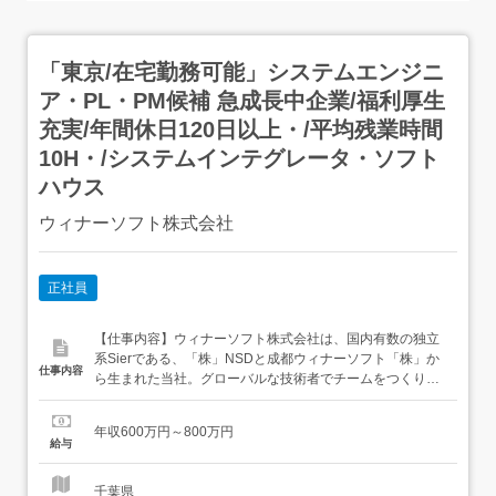
「東京/在宅勤務可能」システムエンジニ
ア・PL・PM候補 急成長中企業/福利厚生
充実/年間休日120日以上・/平均残業時間
10H・/システムインテグレータ・ソフト
ハウス
ウィナーソフト株式会社
正社員
【仕事内容】ウィナーソフト株式会社は、国内有数の独立
系Sierである、「株」NSDと成都ウィナーソフト「株」か
仕事内容
ら生まれた当社。グローバルな技術者でチームをつくり、
顧客ニーズにしっかり応える、そんな企業を目指していま
す。仕事内容:～AIやDX化支援など最新技術に携わる/東ア
年収600万円～800万円
ジア圏を中心としたグローバル企業/福利厚生充実/リモート
給与
可～・業務内容:国内大手企業の幅広いお客様向け業務シス
テム「金...
千葉県