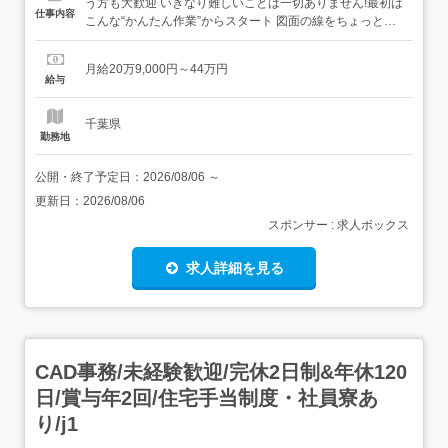
う方も大歓迎 いきなり難しいことは一切ありません!最初は
仕事内容
こんな“かんたん作業”からスタート 図面の線をちょっと動
かすだけ 決まったフォーマットに数字を入力→いわば“パ
ズル感覚”でできるお仕事です ビジネスマナーから学べる/
月給20万9,000円～44万円
まずはメールの送り方やあいさつといった基本的なビジネ
給与
スマナーからスタート!その後はリク...
千葉県
勤務地
公開・終了予定日：
2026/08/06
～
更新日：
2026/08/06
スポンサー : 求人ボックス
求人詳細を見る
CAD事務/未経験歓迎/完休2日制&年休120
日/賞与年2回/住宅手当制度・社員寮あ
り/j1