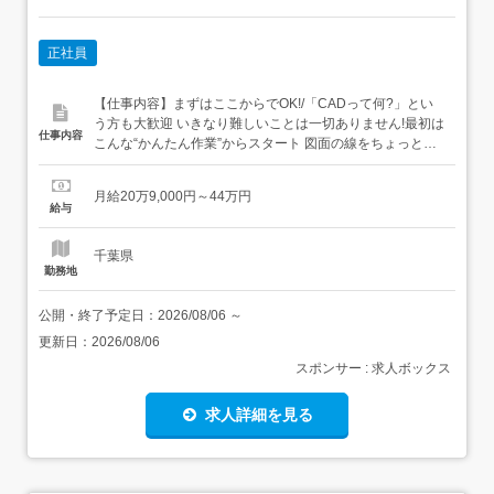
正社員
【仕事内容】まずはここからでOK!/「CADって何?」とい
う方も大歓迎 いきなり難しいことは一切ありません!最初は
仕事内容
こんな“かんたん作業”からスタート 図面の線をちょっと動
かすだけ 決まったフォーマットに数字を入力→いわば“パ
ズル感覚”でできるお仕事です ビジネスマナーから学べる/
月給20万9,000円～44万円
まずはメールの送り方やあいさつといった基本的なビジネ
給与
スマナーからスタート!その後はリク...
千葉県
勤務地
公開・終了予定日：
2026/08/06
～
更新日：
2026/08/06
スポンサー : 求人ボックス
求人詳細を見る