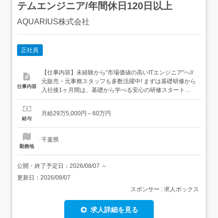
テムエンジニア/年間休日120日以上
AQUARIUS株式会社
正社員
【仕事内容】未経験から“市場価値の高いITエンジニア”へ!/
元販売・元事務スタッフも多数活躍中! まずは基礎研修から
仕事内容
入社後1ヶ月間は、基礎から学べる安心の研修スタート。
「パソコン苦手…」という方でもゼロから育てます。<研
修内容>・IT業界の基礎知識・PC操作・ビジネスマナー・
月給29万5,000円～60万円
IT用語やシステムの仕組み 研修後に始める仕事・データ入
給与
力やPC初期設定(キッティング)・...
千葉県
勤務地
公開・終了予定日：
2026/08/07
～
更新日：
2026/08/07
スポンサー : 求人ボックス
求人詳細を見る