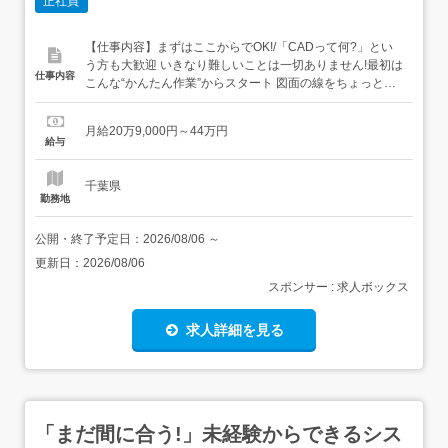
正社員
【仕事内容】まずはここからでOK!/「CADって何?」とい
う方も大歓迎 いきなり難しいことは一切ありません!最初は
仕事内容
こんな“かんたん作業”からスタート 図面の線をちょっと動
かすだけ 決まったフォーマットに数字を入力→いわば“パ
ズル感覚”でできるお仕事です ビジネスマナーから学べる/
月給20万9,000円～44万円
まずはメールの送り方やあいさつといった基本的なビジネ
給与
スマナーからスタート!その後はリク...
千葉県
勤務地
公開・終了予定日：
2026/08/06
～
更新日：
2026/08/06
スポンサー : 求人ボックス
求人詳細を見る
「まだ間に合う!」未経験からできるシス