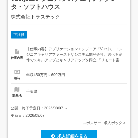
タ・ソフトハウス
株式会社トラステック
正社員
【仕事内容】アプリケーションエンジニア「Vue.js」 エン
ジニアキャリアファーストなシステム開発会社。選べる案
仕事内容
件でスキルアップとキャリアアップを両立!「リモート案件/
上流工程/副業可/関東ITS健保」仕事内容:「業務用システム
の開発支援」お客様企業の業務用システムの開発支援をお
年収450万円～600万円
願いいたします。「使用するフレームワークはVue.jsで
給与
す。」お客様は、金融業界を中心とした中堅大手企業様
で、...
千葉県
勤務地
公開・終了予定日：
2026/08/07
～
更新日：
2026/08/07
スポンサー : 求人ボックス
求人詳細を見る