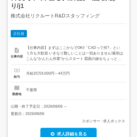
り/j1
株式会社リクルートR&Dスタッフィング
正社員
【仕事内容】まずはここからでOK!/「CADって何?」とい
う方も大歓迎 いきなり難しいことは一切ありません!最初は
仕事内容
こんな“かんたん作業”からスタート 図面の線をちょっと動
かすだけ 決まったフォーマットに数字を入力→いわば“パ
ズル感覚”でできるお仕事です ビジネスマナーから学べる/
月給20万9,000円～44万円
まずはメールの送り方やあいさつといった基本的なビジネ
給与
スマナーからスタート!その後はリク...
千葉県
勤務地
公開・終了予定日：
2026/08/06
～
更新日：
2026/08/06
スポンサー : 求人ボックス
求人詳細を見る