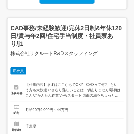
CAD事務/未経験歓迎/完休2日制&年休120
日/賞与年2回/住宅手当制度・社員寮あ
り/j1
株式会社リクルートR&Dスタッフィング
正社員
【仕事内容】まずはここからでOK!/「CADって何?」とい
う方も大歓迎 いきなり難しいことは一切ありません!最初は
仕事内容
こんな“かんたん作業”からスタート 図面の線をちょっと動
かすだけ 決まったフォーマットに数字を入力→いわば“パ
ズル感覚”でできるお仕事です ビジネスマナーから学べる/
月給20万9,000円～44万円
まずはメールの送り方やあいさつといった基本的なビジネ
給与
スマナーからスタート!その後はリク...
千葉県
勤務地