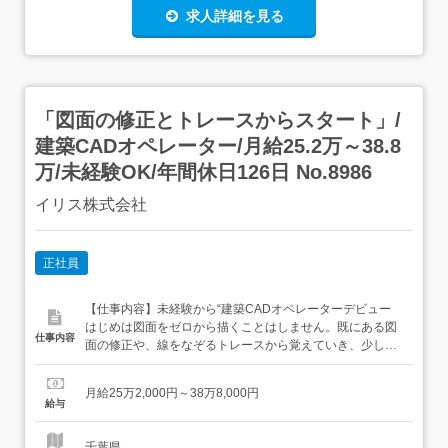
求人詳細を見る
「図面の修正とトレースからスタート」/
建築CADオペレーター/月給25.2万～38.8
万/未経験OK/年間休日126日 No.8986
イリス株式会社
正社員
【仕事内容】未経験から“建築CADオペレーターデビュー
はじめは図面をゼロから描くことはしません。既にある図
仕事内容
面の修正や、線をなぞるトレースから覚えていき、少しず
つ任される範囲を広げていきます。 主なお仕事・図面の修
正と修正履歴の記録・図面のトレース作業・寸法や記号の
月給25万2,000円～38万8,000円
入力と確認・図面データの保存とファイル管理 働きやす
給与
さ・9:00〜18:00(休憩60分)で残業はほぼなし・...
千葉県