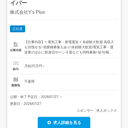
イバー
株式会社Y's Plus
正社員
【仕事内容】< 電気工事・家電運送 > 未経験大歓迎 高収入
も目指せる! 他業種募集もあり!未経験大歓迎!電気工事・運
仕事内容
送業のほかに飲食店やペンキ屋なども同時募集! 給与/報酬
月給25万～ 勤務地 千葉県内 募集背景 仕事内容仕事内容運
送業では長く付き合いのある家電量販店様にてご購入され
月給25万円～
た家具・家電の配送業務を行っております。すでにご購入
給与
されているものの運送ですので丁寧に荷...
千葉県
勤務地
公開・終了予定日：
2026/07/27
～
更新日：
2026/07/27
スポンサー : 求人ボックス
求人詳細を見る