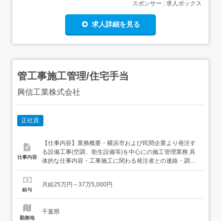
スポンサー : 求人ボックス
求人詳細を見る
管工事施工管理/住宅手当
興信工業株式会社
正社員
【仕事内容】業務概要・横浜市および民間企業より発注す
る設備工事(空調、衛生設備等)を中心にの施工管理業務 具
仕事内容
体的な仕事内容・工事施工に関わる発注者との連絡・調
整・工事施工の安全性・工期・品質の管理・協力工事業者
への指示等の現場管理 案件としては安定的に依頼いただく
月給25万円～37万5,000円
中で顧客の要望に合わせた対応いただく予定となります。
給与
配属・現在2名体制で運営しております。・入社後はOJTを
中心...
千葉県
勤務地