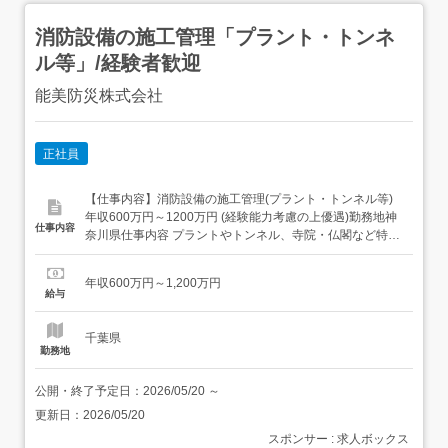
消防設備の施工管理「プラント・トンネ
ル等」/経験者歓迎
能美防災株式会社
正社員
【仕事内容】消防設備の施工管理(プラント・トンネル等)
年収600万円～1200万円 (経験能力考慮の上優遇)勤務地神
仕事内容
奈川県仕事内容 プラントやトンネル、寺院・仏閣など特殊
施設の防災設備の納入・設置など消防設備の施工管理業務
をご担当いただきます。 現場ごとに出張対応いただきま
年収600万円～1,200万円
す。(工期:2か月～2年間程度/全国出張)<具体的には>・火災
給与
報知器やセンサー等の火災報知設備やスプ...
千葉県
勤務地
公開・終了予定日：
2026/05/20
～
更新日：
2026/05/20
スポンサー : 求人ボックス