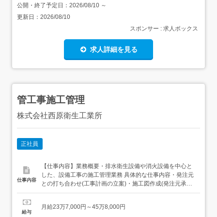
公開・終了予定日：
2026/08/10
～
更新日：
2026/08/10
スポンサー : 求人ボックス
求人詳細を見る
管工事施工管理
株式会社西原衛生工業所
正社員
【仕事内容】業務概要・排水衛生設備や消火設備を中心と
した、設備工事の施工管理業務 具体的な仕事内容・発注元
仕事内容
との打ち合わせ(工事計画の立案)・施工図作成(発注元承認
済計画に基づく)・施工準備(資材調達、協力会社選定、測
量、データ分析等)・工程管理(工事進捗、現場指示、安全
月給23万7,000円～45万8,000円
衛生管理、工事資金管理等) このポジションの魅力・役職
給与