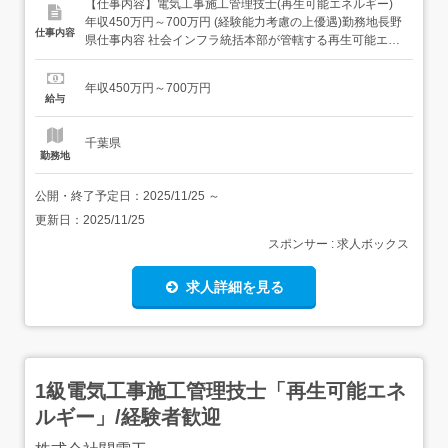
【仕事内容】電気工事施工管理技士(再生可能エネルギー)
年収450万円～700万円 (経験能力考慮の上優遇)勤務地長野
仕事内容
県仕事内容 社会インフラ統括本部が管轄する再生可能エネ
ルギー発電所建設における電気工事施工管理業務を担当し
ていただきます。太陽光発電や風力発電所などがあります
年収450万円～700万円
が、直近は風力発電所の受注が好調です。<具体的には>・
給与
同社再生可能エネルギー発電事業に係る電気工事に...
千葉県
勤務地
公開・終了予定日：
2025/11/25
～
更新日：
2025/11/25
スポンサー : 求人ボックス
求人詳細を見る
1級電気工事施工管理技士「再生可能エネ
ルギー」/経験者歓迎