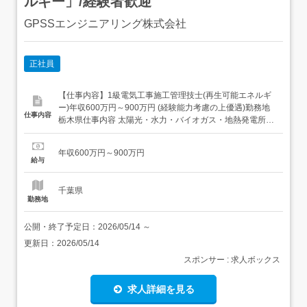
ルギー」/経験者歓迎
GPSSエンジニアリング株式会社
正社員
【仕事内容】1級電気工事施工管理技士(再生可能エネルギ
ー)年収600万円～900万円 (経験能力考慮の上優遇)勤務地
仕事内容
栃木県仕事内容 太陽光・水力・バイオガス・地熱発電所建
設現場における(建設前から建設完了までの)施工管理を担
当していただきます。<具体的には>・工程管理:建設前のマ
年収600万円～900万円
スタースケジュール作成から日々の実施(修正)工程管理(
給与
COD=売電開始日を厳守するための工程管...
千葉県
勤務地
公開・終了予定日：
2026/05/14
～
更新日：
2026/05/14
スポンサー : 求人ボックス
求人詳細を見る