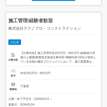
施工管理/経験者歓迎
株式会社テクノプロ・コンストラクション
正社員
【仕事内容】施工管理年収350万円～900万円 (経験能力考
慮の上優遇)勤務地北海道仕事内容<職務内容>同社が契約し
仕事内容
ている全国の建設プロジェクトにおいて、施工図業務を担
当していただきます。建築、土木、電気、設備など、ご自
身のこれまでの経験や希望する領域に合わせた案件への参
年収350万円～900万円
画が可能です。スーパーゼネコンや大手ゼネコンを中心と
給与
した優良プロジェクトにて、上流工程のマネジメントに
携...
千葉県
勤務地
公開・終了予定日：
2026/01/24
～
更新日：
2026/01/24