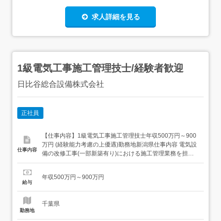
求人詳細を見る
1級電気工事施工管理技士/経験者歓迎
日比谷総合設備株式会社
正社員
【仕事内容】1級電気工事施工管理技士年収500万円～900
万円 (経験能力考慮の上優遇)勤務地新潟県仕事内容 電気設
仕事内容
備の改修工事(一部新築有り)における施工管理業務を担当
していただきます。<具体的には>・担当施設:オフィスビ
ル、データセンター、通信施設 等・案件詳細:数千万～数億
年収500万円～900万円
円、NTTグループ(元請け)の案件が大半です。・エリア:東
給与
京を中心とした関東エリア内(関東1...
千葉県
勤務地