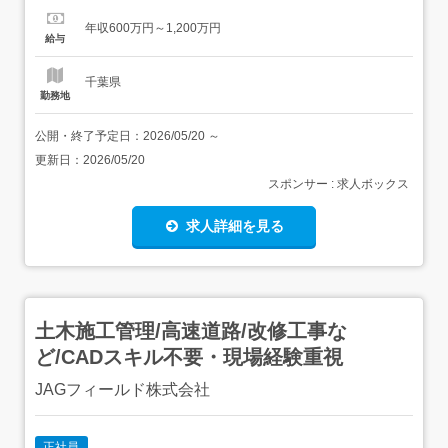
ご担当いただきます。 現場ごとに出張対応いただきます。
年収600万円～1,200万円
(工期:2か月～2年間程度/全国出張)<具体的には>・火災報知
給与
器やセンサー等の火災報知設備やスプリ...
千葉県
勤務地
公開・終了予定日：
2026/05/20
～
更新日：
2026/05/20
スポンサー : 求人ボックス
求人詳細を見る
土木施工管理/高速道路/改修工事な
ど/CADスキル不要・現場経験重視
JAGフィールド株式会社
正社員