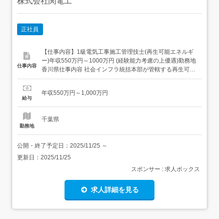
株式会社関電工
正社員
【仕事内容】1級電気工事施工管理技士(再生可能エネルギ
ー)年収550万円～1000万円 (経験能力考慮の上優遇)勤務地
仕事内容
香川県仕事内容 社会インフラ統括本部が管轄する再生可能
エネルギー発電所建設における電気工事施工管理業務を担
当していただきます。太陽光発電や風力発電所などがあり
年収550万円～1,000万円
ますが、直近は風力発電所の受注が好調です。<具体的に
給与
は>・同社再生可能エネルギー発電事業に係る電気...
千葉県
勤務地
公開・終了予定日：
2025/11/25
～
更新日：
2025/11/25
スポンサー : 求人ボックス
求人詳細を見る