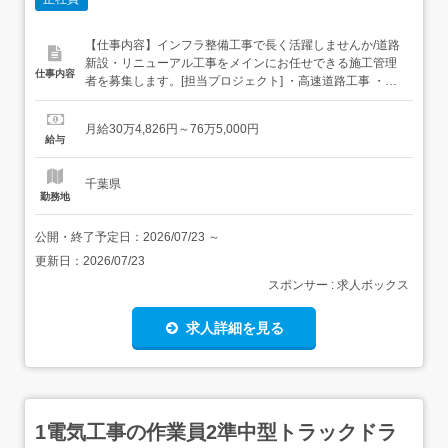
【仕事内容】インフラ整備工事で長く活躍しませんか/道路
新設・リニューアル工事をメインにお任せできる施工管理
仕事内容
者を募集します。[担当プロジェクト] ・高速道路工事 ・稼
働エリア:千葉、市原、船橋市など[担当業務] ・品質管理 ・
工程管理 ・安全管理 ・写真管理 ・書類作成 ・図面修正 な
月給30万4,826円～76万5,000円
ど[応募資格] ・業界経験5年以上 ・PC操作:Excel・Word...
給与
千葉県
勤務地
公開・終了予定日：
2026/07/23
～
更新日：
2026/07/23
スポンサー : 求人ボックス
求人詳細を見る
1電気工事の作業員2準中型トラックドラ