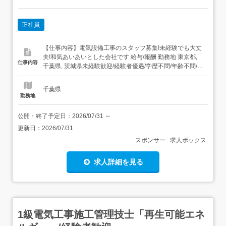
正社員
【仕事内容】電気設備工事のスタッフ募集!未経験でも大丈
夫!和気あいあいとした会社です 給与/報酬 勤務地 東京都,
仕事内容
千葉県, 茨城県未経験歓迎/経験者優遇/学歴不問/年齢不問/資
格取得支援あり 募集背景新設法人のオープニングスタッフ
現材、合同会社コネクトでは電気工事スタッフを募集して
千葉県
います!経験は問いませんので、未経験の方も安心してご応
勤務地
募ください。スタッフ同士の仲が良く、分からな...
公開・終了予定日：
2026/07/31
～
更新日：
2026/07/31
スポンサー : 求人ボックス
求人詳細を見る
1級電気工事施工管理技士「再生可能エネ