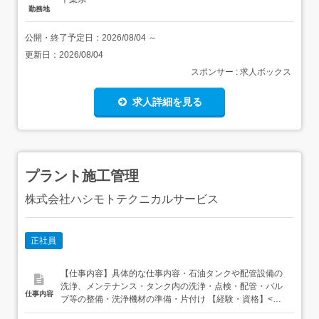
勤務地
公開・終了予定日：
2026/08/04
～
更新日：
2026/08/04
スポンサー : 求人ボックス
求人詳細を見る
プラント施工管理
株式会社ハシモトテクニカルサービス
正社員
【仕事内容】具体的な仕事内容・石油タンクや配管設備の
洗浄、メンテナンス・タンク内の洗浄・点検・配管・バル
仕事内容
ブ等の整備・洗浄機材の準備・片付け 【経験・資格】<必
須資格>その他(備考欄)普通一種(AT限定)<その他> 必須資