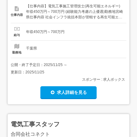
【仕事内容】電気工事施工管理技士(再生可能エネルギー)
年収450万円～700万円 (経験能力考慮の上優遇)勤務地宮崎
仕事内容
県仕事内容 社会インフラ統括本部が管轄する再生可能エネ
ルギー発電所建設における電気工事施工管理業務を担当し
ていただきます。太陽光発電や風力発電所などがあります
年収450万円～700万円
が、直近は風力発電所の受注が好調です。<具体的には>・
給与
同社再生可能エネルギー発電事業に係る電気工事に...
千葉県
勤務地
公開・終了予定日：
2025/11/25
～
更新日：
2025/11/25
スポンサー : 求人ボックス
求人詳細を見る
電気工事スタッフ
合同会社コネクト