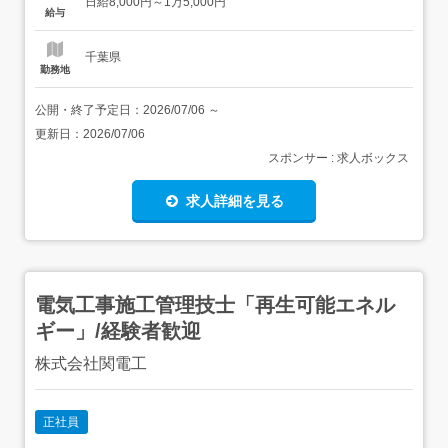
日給8,000円～1万5,000円
も丁寧に教えます。ソーラーパネル、パネル取付、架台組
給与
立、電気工事、土木工事を幅広く請け負っていま...
千葉県
勤務地
公開・終了予定日：
2026/07/06
～
更新日：
2026/07/06
スポンサー : 求人ボックス
求人詳細を見る
電気工事施工管理技士「再生可能エネル
ギー」/経験者歓迎
株式会社関電工
正社員