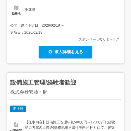
定年がなく、60歳まで年収を上げていくことが可能・再
雇...
千葉県
勤務地
公開・終了予定日：
2026/02/18
～
更新日：
2026/02/18
スポンサー : 求人ボックス
求人詳細を見る
設備施工管理/経験者歓迎
株式会社安藤・間
正社員
【仕事内容】設備施工管理年収500万円～1200万円 (経験
能力考慮の上優遇)勤務地岐阜県仕事内容 同社にて、建築
仕事内容