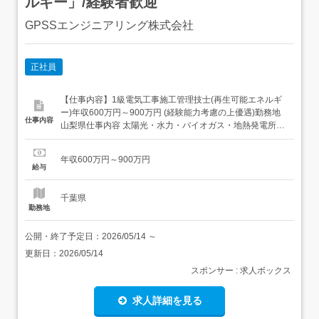
ルギー」/経験者歓迎
GPSSエンジニアリング株式会社
正社員
【仕事内容】1級電気工事施工管理技士(再生可能エネルギ
ー)年収600万円～900万円 (経験能力考慮の上優遇)勤務地
仕事内容
山梨県仕事内容 太陽光・水力・バイオガス・地熱発電所建
設現場における(建設前から建設完了までの)施工管理を担
当していただきます。<具体的には>・工程管理:建設前のマ
年収600万円～900万円
スタースケジュール作成から日々の実施(修正)工程管理(
給与
COD=売電開始日を厳守するための工程管...
千葉県
勤務地
公開・終了予定日：
2026/05/14
～
更新日：
2026/05/14
スポンサー : 求人ボックス
求人詳細を見る