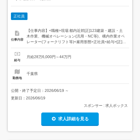
正社員
【仕事内容】<職種>現場:都内近郊[正]123建築・建設・土
木作業、機械オペレーション(汎用・NC等)、構内作業オペ
仕事内容
レーター(フォークリフト等)<雇用形態>正社員<給与>[正]1
月給28.6万円～44万円、2月給30.8万円～44万円、3日給
13,000円～20,000円1<土工>月給28万6000円～44万円日
月給28万6,000円～44万円
給換算1万3000円～2万円+時間外手当全額支給+資格手...
給与
千葉県
勤務地
公開・終了予定日：
2026/06/19
～
更新日：
2026/06/19
スポンサー : 求人ボックス
求人詳細を見る