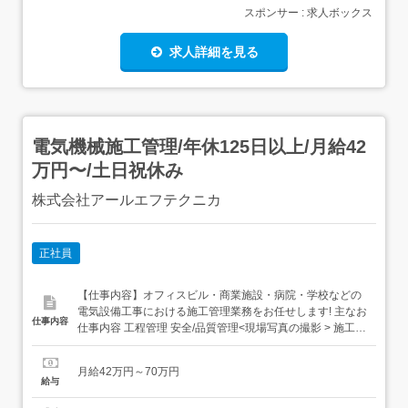
スポンサー : 求人ボックス
求人詳細を見る
電気機械施工管理/年休125日以上/月給42
万円〜/土日祝休み
株式会社アールエフテクニカ
正社員
【仕事内容】オフィスビル・商業施設・病院・学校などの
電気設備工事における施工管理業務をお任せします! 主なお
仕事内容
仕事内容 工程管理 安全/品質管理<現場写真の撮影 > 施工図
チェック 書類作成 <職人さんとの打ち合わせ>[資材手配/進
捗確認] プロジェクトにより出張の可能性あり 希望に合わ
月給42万円～70万円
せた案件配属 /「残業少なめ希望」「収入アップしたい」
給与
「大型案件に携わりたい」な...