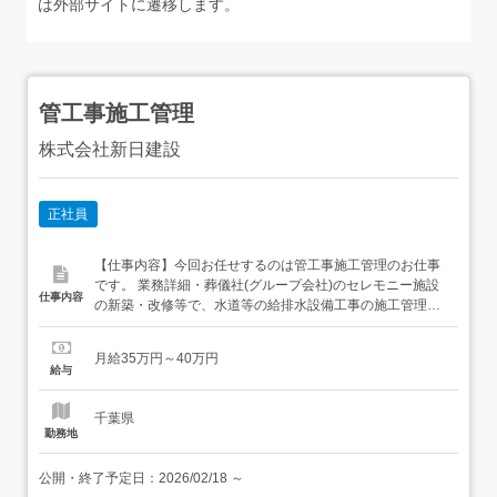
は外部サイトに遷移します。
管工事施工管理
株式会社新日建設
正社員
【仕事内容】今回お任せするのは管工事施工管理のお仕事
です。 業務詳細・葬儀社(グループ会社)のセレモニー施設
仕事内容
の新築・改修等で、水道等の給排水設備工事の施工管理と
してご活躍頂きます・品質、安全、原価、工程、環境管
理・施工業者との打ち合わせ 【経験・資格】<必須資格>2
月給35万円～40万円
級管工事施工管理技士普通一種<歓迎資格>1級管工事施工
給与
管理技士<その他> 歓迎資格/経験・PC基本操作(...
千葉県
勤務地
公開・終了予定日：
2026/02/18
～