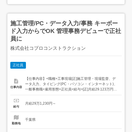
施工管理/PC・データ入力/事務 キーボー
ド入力からでOK 管理事務デビューで正社
員に
株式会社コプロコンストラクション
正社員
【仕事内容】<職種>工事現場[正]施工管理・現場監督、デ
ータ入力、タイピング(PC・パソコン・インターネット)、
仕事内容
一般事務職<雇用形態>正社員<給与>[正]月給29.123万円～
交通費:全額支給 残業代は「1分単位」で支給します! 経験
者は月給50万円～90万円+残業代 規定あり<年収例>年収
月給29万1,230円～
460万円(24歳/入社1年目)年収650万円(30歳/入社5年目)
給与
年...
千葉県
勤務地