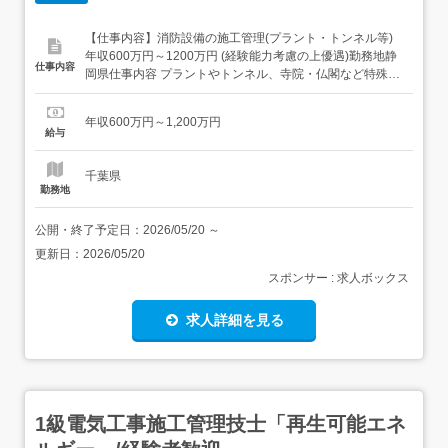
【仕事内容】消防設備の施工管理(プラント・トンネル等)
年収600万円～1200万円 (経験能力考慮の上優遇)勤務地静
仕事内容
岡県仕事内容 プラントやトンネル、寺院・仏閣など特殊施
設の防災設備の納入・設置など消防設備の施工管理業務を
ご担当いただきます。 現場ごとに出張対応いただきます。
年収600万円～1,200万円
(工期:2か月～2年間程度/全国出張)<具体的には>・火災報知
給与
器やセンサー等の火災報知設備やスプリ...
千葉県
勤務地
公開・終了予定日：
2026/05/20
～
更新日：
2026/05/20
スポンサー : 求人ボックス
求人詳細を見る
1級電気工事施工管理技士「再生可能エネ