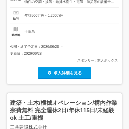
物件の空調・換気・給排水衛生・電気・防災等の設備全般
における施工管理業務をご担当いただきます。<具体的に
は>・施工計画立案、顧客や各省庁との打合せ・調整、協
年収500万円～1,200万円
力会社への指示・指導等など・施工計画の作成・プロジェ
給与
クト全体の実行予算書作成、損益・工事資金管理・工事
進...
千葉県
勤務地
公開・終了予定日：
2026/06/28
～
更新日：
2026/06/28
スポンサー : 求人ボックス
求人詳細を見る
建築・土木/機械オペレーション/構内作業
寮費無料 完全週休2日/年休115日/未経験
ok 土工/重機
三共建設株式会社