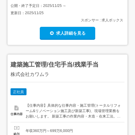
公開・終了予定日：
2025/11/25
～
更新日：
2025/11/25
スポンサー : 求人ボックス
求人詳細を見る
建築施工管理/住宅手当/残業手当
株式会社カワムラ
正社員
【仕事内容】具体的な仕事内容・施工管理(トータルリフォ
ーム&リノベーション施工及び新築工事)、現場管理業務を
仕事内容
お願いします。 新築工事の作業内容・木造・在来工法。会
社スタッフで行う業務は内部造作以降が中心です。(木造住
宅の土台敷き・建方作業・在来作業・2×4作業) 会社案件の
年収360万円～699万6,000円
リフォーム工事の作業内容・木造、RC、2x4、ALC造、重
給与