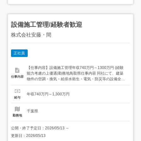
設備施工管理/経験者歓迎
株式会社安藤・間
正社員
【仕事内容】設備施工管理年収740万円～1300万円 (経験
能力考慮の上優遇)勤務地鳥取県仕事内容 同社にて、建築
仕事内容
物件の空調・換気・給排水衛生・電気・防災等の設備全般
における施工管理業務をご担当いただきます。<具体的に
は>施工計画立案、顧客や各省庁との打合せ・調整、協力
年収740万円～1,300万円
会社への指示・指導等などを中心に、1) 施工計画の作成・
給与
プロジェクト全体の実行予算書作成2) 損益・工...
千葉県
勤務地
公開・終了予定日：
2026/05/13
～
更新日：
2026/05/13