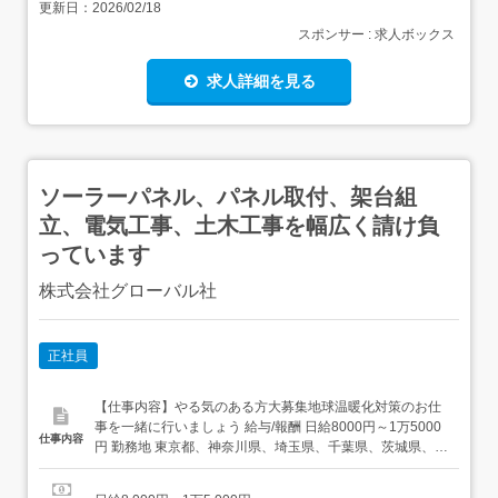
更新日：
2026/02/18
スポンサー : 求人ボックス
求人詳細を見る
ソーラーパネル、パネル取付、架台組
立、電気工事、土木工事を幅広く請け負
っています
株式会社グローバル社
正社員
【仕事内容】やる気のある方大募集地球温暖化対策のお仕
事を一緒に行いましょう 給与/報酬 日給8000円～1万5000
仕事内容
円 勤務地 東京都、神奈川県、埼玉県、千葉県、茨城県、栃
木県、群馬県など 各現場(関東を中心に全国)未経験歓迎/経
験者優遇/要普通免許/学歴不問/年齢不問 募集背景未経験で