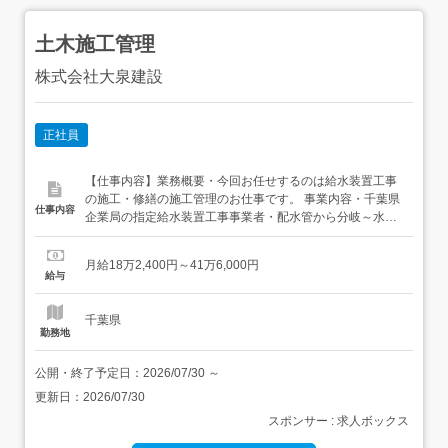
土木施工管理
株式会社大泉建設
正社員
【仕事内容】業務概要・今回お任せするのは給水装置工事
の施工・修繕の施工管理のお仕事です。 事業内容・千葉県
仕事内容
企業局の指定給水装置工事事業者・配水管から分岐～水道
メーター、水道メーター～宅内給水装置の工事を施行・屋
内給水装置の修繕、埋設部の修繕、その他の修繕に対応
月給18万2,400円～41万6,000円
【経験・資格】<必須資格>1級管工事施工管理技士<歓迎資
給与
格>1級土木施工管理技士1級建築施工管理技士1級電気工事
施...
千葉県
勤務地
公開・終了予定日：
2026/07/30
～
更新日：
2026/07/30
スポンサー : 求人ボックス