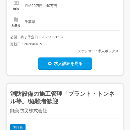
格/経験・2級配管技能士資格・下記いずれかのご経験をお
月給20万円～40万円
持ちの方 配管設計や配管施工図作成の経験 配管点検&配管
給与
メンテナンスの経験 配管溶接や配管施工の経...
千葉県
勤務地
公開・終了予定日：
2026/03/15
～
更新日：
2026/03/15
スポンサー : 求人ボックス
求人詳細を見る
消防設備の施工管理「プラント・トンネ
ル等」/経験者歓迎
能美防災株式会社
正社員