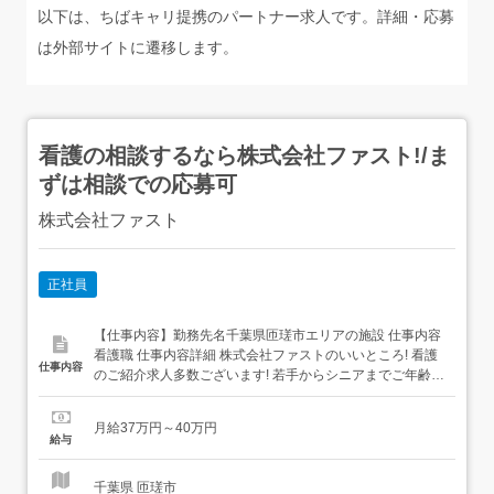
以下は、ちばキャリ提携のパートナー求人です。詳細・応募
は外部サイトに遷移します。
看護の相談するなら株式会社ファスト!/ま
ずは相談での応募可
株式会社ファスト
正社員
【仕事内容】勤務先名千葉県匝瑳市エリアの施設 仕事内容
看護職 仕事内容詳細 株式会社ファストのいいところ! 看護
仕事内容
のご紹介求人多数ございます! 若手からシニアまでご年齢不
問でご相談可能です! 給与や待遇、施設の特徴含めてご相談
いただけます! 正看護師、准看護師で働きたいやクリニック
月給37万円～40万円
で働きたい等の具体的な相談も可能 まずはご相談してみた
給与
いといったお気持ちからのご応募でも構い...
千葉県 匝瑳市