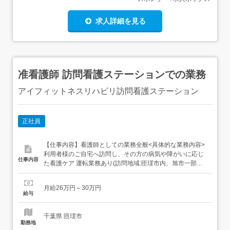
求人詳細を見る
准看護師 訪問看護ステーションでの業務
アイフィットネスリハビリ訪問看護ステーション
正社員
【仕事内容】看護師としての業務全般<具体的な業務内容>
利用者様のご自宅へ訪問し、その方の病気や障がいに応じ
仕事内容
た看護ケア 運転業務あり(訪問地域:匝瑳市内、旭市一部、
多古町一部、横芝光町、山武市一部) オンコール対応あり
(週1回程度)カルテ記載(電子カルテ、iPad支給)書類作成業
月給26万円～30万円
務 【経験・資格】実務経験 訪問看護/電子カルテ 【給与】
給与
月給26万円～30万円 【求人番号】321414...
千葉県 匝瑳市
勤務地