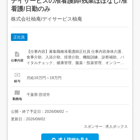
デイサービスの准看護師/残業ほぼなし/准
看護/日勤のみ
株式会社柚庵/デイサービス柚庵
正社員
【仕事内容】募集職種准看護師正社員 仕事内容身体介護、
食事介助、入浴介助、排泄介助、機能訓練、診察補助、バ
仕事内容
イタルチェック、健康管理、服薬・投薬管理、オンコール
給与・手当<給与>月給160,000〜180,000円<手当>交通費
支給:実費(上限あり) 勤務時間日勤専従1日勤:9:00～
月給16万円～18万円
17:00(休憩60分) 勤務形態残業ほぼなし、日勤のみ可 休
給与
日・休暇年...
千葉県 匝瑳市
勤務地
公開・終了予定日：
2026/08/02
～
更新日：
2026/08/02
スポンサー : 求人ボックス
求人詳細を見る