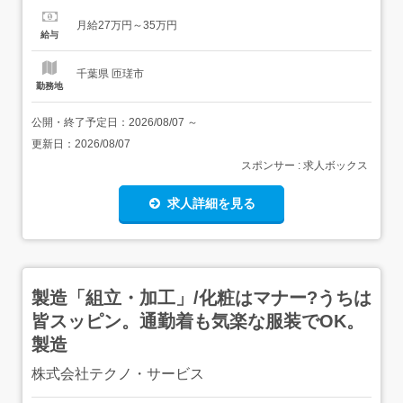
ポート・データ整理や発送準備 働きやすさ・土日祝休み/残
月給27万円～35万円
業少なめ・短期・長期どちらも選べる勤務形態 ・落ち着い
給与
た雰囲気のオフィス環境 ポイント・未経験OK!...
千葉県 匝瑳市
勤務地
公開・終了予定日：
2026/08/07
～
更新日：
2026/08/07
スポンサー : 求人ボックス
求人詳細を見る
製造「組立・加工」/化粧はマナー?うちは
皆スッピン。通勤着も気楽な服装でOK。
製造
株式会社テクノ・サービス