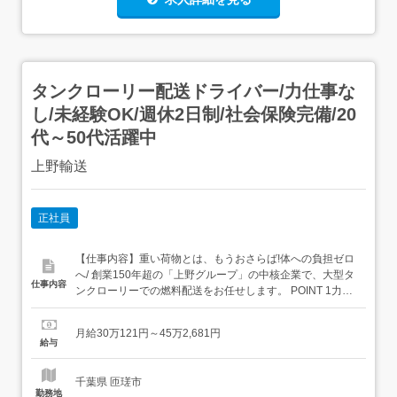
タンクローリー配送ドライバー/力仕事な
し/未経験OK/週休2日制/社会保険完備/20
代～50代活躍中
上野輸送
正社員
【仕事内容】重い荷物とは、もうおさらば!体への負担ゼロ
へ/ 創業150年超の「上野グループ」の中核企業で、大型タ
仕事内容
ンクローリーでの燃料配送をお任せします。 POINT 1力仕
事なし:液体輸送なので手積み・手卸しゼロ。2毎日お家に
帰れます:地場・中距離メインで家族との時間を大切にでき
月給30万121円～45万2,681円
る!3安全第一の評価制度:最新の安全装置を全車完備4借り
給与
上げ社宅:要相談 <具体的には…> ...
千葉県 匝瑳市
勤務地