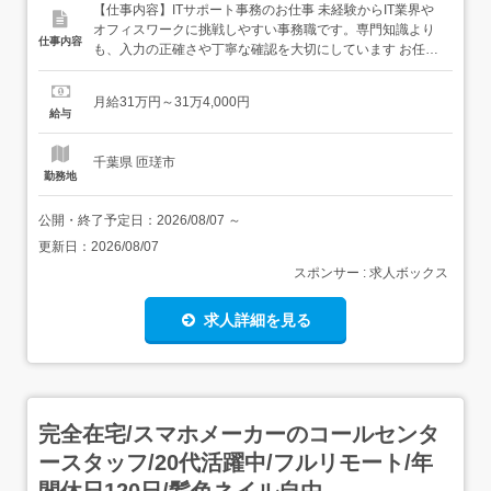
【仕事内容】ITサポート事務のお仕事 未経験からIT業界や
オフィスワークに挑戦しやすい事務職です。専門知識より
仕事内容
も、入力の正確さや丁寧な確認を大切にしています お任せ
する業務 PC初期設定やアプリ設定の補助 社内システムの
使い方案内 マニュアルやFAQの更新 備品やアカウント情報
月給31万円～31万4,000円
の管理 ポイント PCは基本操作からでOK 研修・マニュア
給与
ルありで安心スタート 土日祝休みで...
千葉県 匝瑳市
勤務地
公開・終了予定日：
2026/08/07
～
更新日：
2026/08/07
スポンサー : 求人ボックス
求人詳細を見る
完全在宅/スマホメーカーのコールセンタ
ースタッフ/20代活躍中/フルリモート/年
間休日120日/髪色ネイル自由