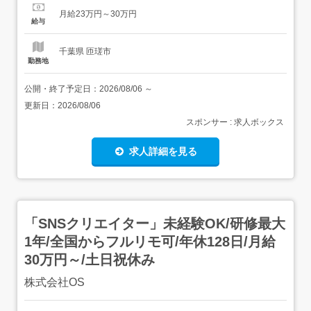
20万円の支給実績あり 経験やスキルを考慮のうえ決定しま
月給23万円～30万円
す。 残業代は別途全額支給します。 試用期間3ヶ月(期間中
給与
の雇用形態・給...
千葉県 匝瑳市
勤務地
公開・終了予定日：
2026/08/06
～
更新日：
2026/08/06
スポンサー : 求人ボックス
求人詳細を見る
「SNSクリエイター」未経験OK/研修最大
1年/全国からフルリモ可/年休128日/月給
30万円～/土日祝休み
株式会社OS