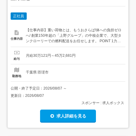
正社員
【仕事内容】重い荷物とは、もうおさらば!体への負担ゼロ
へ/ 創業150年超の「上野グループ」の中核企業で、大型タ
仕事内容
ンクローリーでの燃料配送をお任せします。 POINT 1力仕
事なし:液体輸送なので手積み・手卸しゼロ。2毎日お家に
帰れます:地場・中距離メインで家族との時間を大切にでき
月給30万121円～45万2,681円
る!3安全第一の評価制度:最新の安全装置を全車完備4借り
給与
上げ社宅:要相談 <具体的には…> ...
千葉県 匝瑳市
勤務地
公開・終了予定日：
2026/08/07
～
更新日：
2026/08/07
スポンサー : 求人ボックス
求人詳細を見る