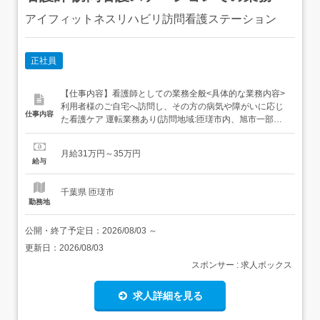
アイフィットネスリハビリ訪問看護ステーション
正社員
【仕事内容】看護師としての業務全般<具体的な業務内容>
利用者様のご自宅へ訪問し、その方の病気や障がいに応じ
仕事内容
た看護ケア 運転業務あり(訪問地域:匝瑳市内、旭市一部、
多古町一部、横芝光町、山武市一部) オンコール対応あり
(週1-2回程度)カルテ記載(電子カルテ、iPad支給)書類作成
月給31万円～35万円
業務 【経験・資格】実務経験 病棟/訪問看護/電子カルテ
給与
【給与】月給31万円～35万円 【求人番号】3...
千葉県 匝瑳市
勤務地
公開・終了予定日：
2026/08/03
～
更新日：
2026/08/03
スポンサー : 求人ボックス
求人詳細を見る