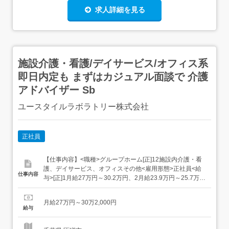
求人詳細を見る
施設介護・看護/デイサービス/オフィス系
即日内定も まずはカジュアル面談で 介護
アドバイザー Sb
ユースタイルラボラトリー株式会社
正社員
【仕事内容】<職種>グループホーム[正]12施設内介護・看
護、デイサービス、オフィスその他<雇用形態>正社員<給
仕事内容
与>[正]1月給27万円～30.2万円、2月給23.9万円～25.7万円
交通費:全額支給 車通勤OK(勤務地による)1実務者研修、介
護福祉士の資格をお持ちの方2無資格、未経験、初任者研
月給27万円～30万2,000円
修の資格をお持ちの方 無資格でも約6カ月ほどで実務者研
給与
修取得が可能 ユ...