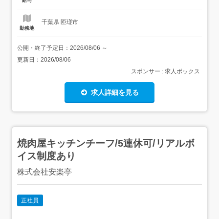
給与
作・編集経験がない…」「初めての就...
千葉県 匝瑳市
勤務地
公開・終了予定日：
2026/08/06
～
更新日：
2026/08/06
スポンサー : 求人ボックス
求人詳細を見る
焼肉屋キッチンチーフ/5連休可/リアルボ
イス制度あり
株式会社安楽亭
正社員