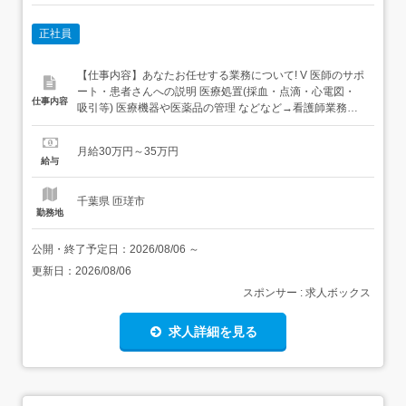
正社員
【仕事内容】あなたお任せする業務について! V 医師のサポ
ート・患者さんへの説明 医療処置(採血・点滴・心電図・
仕事内容
吸引等) 医療機器や医薬品の管理 などなど→看護師業務全
般をお任せいたします!<皆様の転職活動を成功に導きます>
担当アドバイザーがあなたの希望をヒアリング!絶対に譲れ
月給30万円～35万円
ない条件を教えて下さい!人間関係、休みの取りやすさ、給
給与
与待遇等様々な希望を叶える理想の職場をご提供...
千葉県 匝瑳市
勤務地
公開・終了予定日：
2026/08/06
～
更新日：
2026/08/06
スポンサー : 求人ボックス
求人詳細を見る