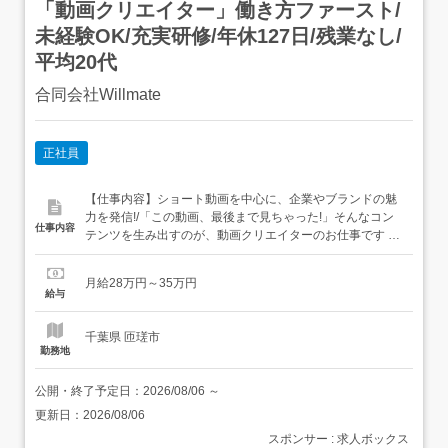
「動画クリエイター」働き方ファースト/
未経験OK/充実研修/年休127日/残業なし/
平均20代
合同会社Willmate
正社員
【仕事内容】ショート動画を中心に、企業やブランドの魅
力を発信!/「この動画、最後まで見ちゃった!」そんなコン
仕事内容
テンツを生み出すのが、動画クリエイターのお仕事です ま
ずはこんなお仕事から!└ 動画のカット・テロップ編集└
TikTok・Instagram・YouTube Shorts制作└ 撮影サポー
月給28万円～35万円
ト・撮影同行└ サムネイル・画像制作└ ChatGPTなど生成
給与
AIを活用した...
千葉県 匝瑳市
勤務地
公開・終了予定日：
2026/08/06
～
更新日：
2026/08/06
スポンサー : 求人ボックス