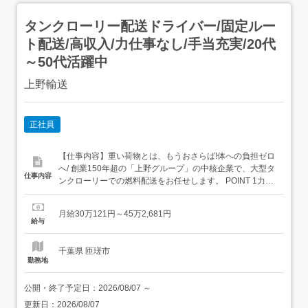
タンクローリー配送ドライバー/固定ルー
ト配送/高収入/力仕事なし/手当充実/20代
～50代活躍中
上野輸送
正社員
【仕事内容】重い荷物とは、もうおさらば!体への負担ゼロ
へ/ 創業150年超の「上野グループ」の中核企業で、大型タ
仕事内容
ンクローリーでの燃料配送をお任せします。 POINT 1力仕
事なし:液体輸送なので手積み・手卸しゼロ。2毎日お家に
帰れます:地場・中距離メインで家族との時間を大切にでき
月給30万121円～45万2,681円
る!3安全第一の評価制度:最新の安全装置を全車完備4借り
給与
上げ社宅:要相談 <具体的には…> ...
千葉県 匝瑳市
勤務地
公開・終了予定日：
2026/08/07
～
更新日：
2026/08/07