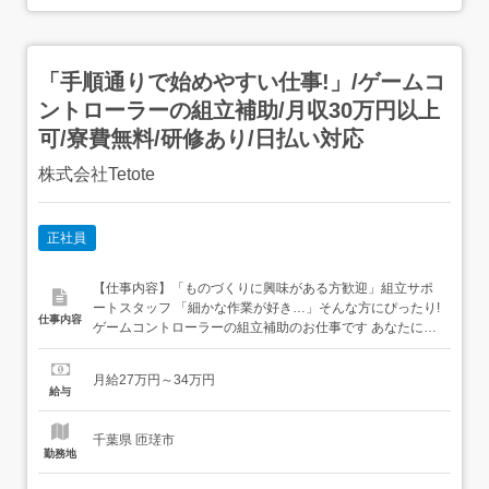
「手順通りで始めやすい仕事!」/ゲームコ
ントローラーの組立補助/月収30万円以上
可/寮費無料/研修あり/日払い対応
株式会社Tetote
正社員
【仕事内容】「ものづくりに興味がある方歓迎」組立サポ
ートスタッフ 「細かな作業が好き…」そんな方にぴったり!
仕事内容
ゲームコントローラーの組立補助のお仕事です あなたにお
任せするカンタン作業 <部品準備> 必要なパーツを集める <
組立補助> 手順通りに部品を取り付ける <動作確認> チェッ
月給27万円～34万円
ク項目に沿って確認 <最終確認> 完成品の状態をチェック
給与
未経験さんに嬉しいポイント...
千葉県 匝瑳市
勤務地