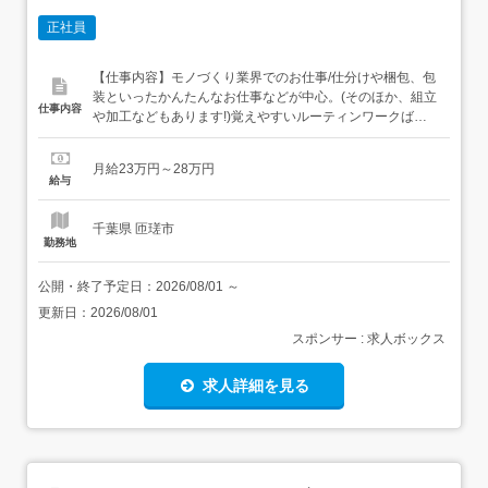
正社員
【仕事内容】モノづくり業界でのお仕事/仕分けや梱包、包
装といったかんたんなお仕事などが中心。(そのほか、組立
仕事内容
や加工などもあります!)覚えやすいルーティンワークばか
りなので未経験の方もすぐに慣れていきますよ 具体的には
こんな感じ!・部品を機械にセットしてボタン操作する・製
月給23万円～28万円
品に不備がないか目視でチェックする・製品を仕分けた
給与
り、丁寧に包装するなど、いろ～んな種類のお仕事があ
る...
千葉県 匝瑳市
勤務地
公開・終了予定日：
2026/08/01
～
更新日：
2026/08/01
スポンサー : 求人ボックス
求人詳細を見る