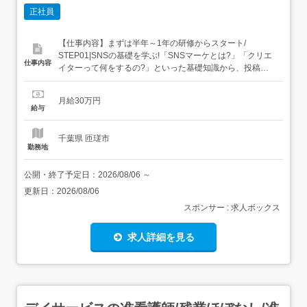
正社員
【仕事内容】まずは半年～1年の研修からスタート/
STEP01|SNSの基礎を学ぶ!「SNSマーケとは?」「クリエ
仕事内容
イターって何をするの?」といった基礎知識から、投稿用
の画像デザイン・動画編集、SNS運用の分析方法まで、分
かりやすくレクチャー!社会人としての基礎力を身につける
月給30万円
ため、顧客対応や電話対応などの業務を経験いただく場合
給与
もあります。 STEP02|SNS運用にチャレンジ!あ...
千葉県 匝瑳市
勤務地
公開・終了予定日：
2026/08/06
～
更新日：
2026/08/06
スポンサー : 求人ボックス
求人詳細を見る