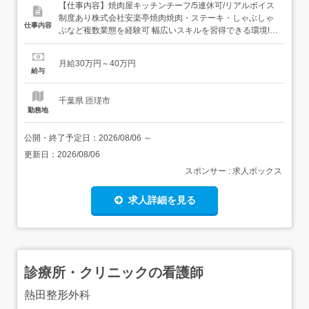
【仕事内容】焼肉屋キッチンチーフ/5連休可/リアルボイス
制度あり株式会社安楽亭焼肉焼肉・ステーキ・しゃぶしゃ
仕事内容
ぶなど複数業態を経験可 幅広いスキルを習得できる環境!
特定技能ビザ(1号・2号)保持者 技術・人文知識・国際業務
ビザは対象外Visa Type Required: Specified Skilled Worker
月給30万円～40万円
Visa (Type 1 or Type 2 only)....
給与
千葉県 匝瑳市
勤務地
公開・終了予定日：
2026/08/06
～
更新日：
2026/08/06
スポンサー : 求人ボックス
求人詳細を見る
診療所・クリニックの看護師
熱田整形外科