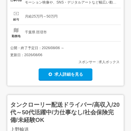
仕事内容
モーション映像や、SNS・デジタルアートなど幅広い動画
制作で活躍中動画編集ソフトの操作やAI活用、最新のデジ
タルスキルはもちろん、企画提案やマーケティングの研修
月給25万円～50万円
もございますので、幅広いスキルを身につけることが可能
給与
です <平均10ヶ月の研修からスタート>動画編集やAI活用な
ど...
千葉県 匝瑳市
勤務地
公開・終了予定日：
2026/08/06
～
更新日：
2026/08/06
スポンサー : 求人ボックス
求人詳細を見る
タンクローリー配送ドライバー/高収入/20
代～50代活躍中/力仕事なし/社会保険完
備/未経験OK
上野輸送