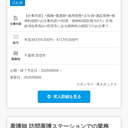
正社員
【仕事内容】<職種>看護師<雇用形態>正社員<施設形態>精
神科病院<お仕事内容><60床・精神科病院/賞与4.5ヶ月/有
仕事内容
給消化率高め>匝瑳市にある精神科の病院でのお仕事です!
病棟での看護業務全般・精神科、心療内科、内科の外来に
おける看護業務全般・来院患者様の誘導、介助・治療の補
年収364万6,500円～471万9,000円
助(採血、注射など)・その他医師の指示による看護業務病
給与
床:60床診療科目:内科、精神科、心療内...
千葉県 匝瑳市
勤務地
公開・終了予定日：
2026/08/06
～
更新日：
2026/08/06
スポンサー : 求人ボックス
求人詳細を見る
看護師 訪問看護ステーションでの業務