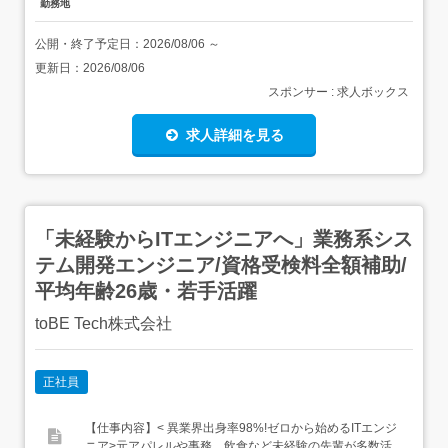
勤務地
公開・終了予定日：
2026/08/06
～
更新日：
2026/08/06
スポンサー : 求人ボックス
求人詳細を見る
「未経験からITエンジニアへ」業務系シス
テム開発エンジニア/資格受検料全額補助/
平均年齢26歳・若手活躍
toBE Tech株式会社
正社員
【仕事内容】< 異業界出身率98%!ゼロから始めるITエンジ
ニア>元アパレルや事務、飲食など未経験の先輩が多数活