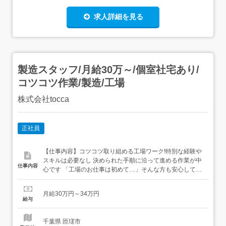
求人詳細を見る
製造スタッフ/月給30万～/個室社宅あり/
コツコツ作業/製造/工場
株式会社tocca
正社員
【仕事内容】コツコツ取り組める工場ワーク!特別な経験や
スキルは必要なし 決められた手順に沿って進める作業が中
仕事内容
心です 「工場のお仕事は初めて…」そんな方も安心して始
められる、カンタン軽作業が中心です <こんな条件揃って
ます!>⏩ 月給30万円～34万円⏩ ワンルーム寮完備⏩ 寮費
月給30万円～34万円
補助あり案件も多数家具・家電などの生活備品をレンタル
給与
できる案件もあり、遠方から新しい生...
千葉県 匝瑳市