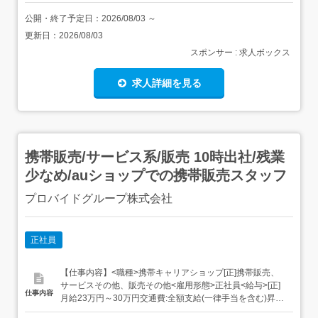
公開・終了予定日：
2026/08/03
～
更新日：
2026/08/03
スポンサー : 求人ボックス
求人詳細を見る
携帯販売/サービス系/販売 10時出社/残業
少なめ/auショップでの携帯販売スタッフ
プロバイドグループ株式会社
正社員
【仕事内容】<職種>携帯キャリアショップ[正]携帯販売、
サービスその他、販売その他<雇用形態>正社員<給与>[正]
仕事内容
月給23万円～30万円交通費:全額支給(一律手当を含む)昇給
あり/年1回賞与あり/実績によるインセンティブあり最大月