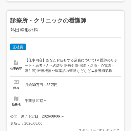
診療所・クリニックの看護師
熱田整形外科
正社員
【仕事内容】あなたお任せする業務について! V 医師のサポ
ート・患者さんへの説明 医療処置(採血・点滴・心電図・
仕事内容
吸引等) 医療機器や医薬品の管理 などなど→看護師業務全
般をお任せいたします!<皆様の転職活動を成功に導きます>
担当アドバイザーがあなたの希望をヒアリング!絶対に譲れ
月給30万円～35万円
ない条件を教えて下さい!人間関係、休みの取りやすさ、給
給与
与待遇等様々な希望を叶える理想の職場をご提供...
千葉県 匝瑳市
勤務地
公開・終了予定日：
2026/08/06
～
更新日：
2026/08/06
スポンサー : 求人ボックス