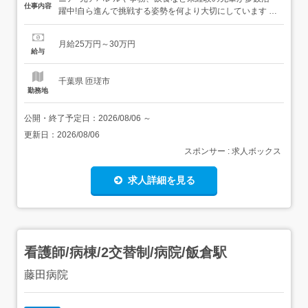
仕事内容
躍中!自ら進んで挑戦する姿勢を何より大切にしています 平
均年齢26歳で風通しがよく、質問もしやすい安心の職場。
年休125日&土日祝休みで無理なく働けます! 丁寧なサポー
月給25万円～30万円
トで不安をゼロに分からないことは先輩に何でも聞けるオ
給与
ープンな環境です! システムの企画や開発サポ...
千葉県 匝瑳市
勤務地
公開・終了予定日：
2026/08/06
～
更新日：
2026/08/06
スポンサー : 求人ボックス
求人詳細を見る
看護師/病棟/2交替制/病院/飯倉駅
藤田病院