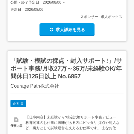
公開・終了予定日：
2026/08/06
～
更新日：
2026/08/06
スポンサー : 求人ボックス
求人詳細を見る
「試験・模試の採点・封入サポート!」/サ
ポート事務/月収27万～35万/未経験OK/年
間休日125日以上 No.6857
Courage Path株式会社
正社員
【仕事内容】未経験から“検定試験サポート事務デビュー
教育関連のお仕事に興味がある方にピッタリ 採点や封入な
仕事内容
ど、裏方として試験運営を支えるお仕事です。 主なお仕
事・答案の採点チェックや点数入力・封入・封緘作業のサ