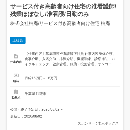
サービス付き高齢者向け住宅の准看護師/
残業ほぼなし/准看護/日勤のみ
株式会社柚庵/サービス付き高齢者向け住宅 柚庵
正社員
【仕事内容】募集職種准看護師正社員 仕事内容身体介護、
食事介助、入浴介助、排泄介助、機能訓練、診察補助、バ
仕事内容
イタルチェック、健康管理、服薬・投薬管理、オンコール
給与・手当<給与>月給160,000〜180,000円<手当>交通費
支給:実費(上限あり) 勤務時間日勤専従1日勤:9:00～
月給16万円～18万円
17:00(休憩60分) 勤務形態残業ほぼなし、日勤のみ可 休
給与
日・休暇年...
千葉県 匝瑳市
勤務地
公開・終了予定日：
2026/08/02
～
更新日：
2026/08/02
スポンサー : 求人ボックス