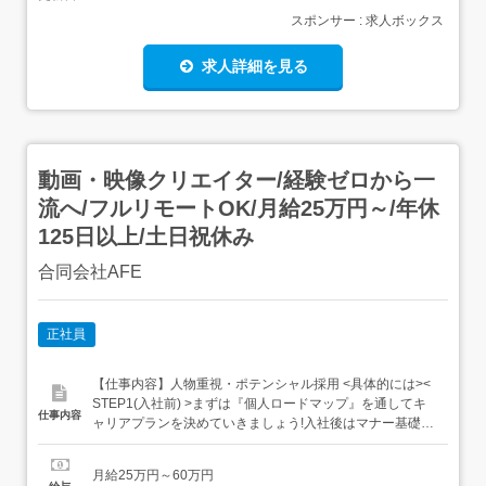
スポンサー : 求人ボックス
求人詳細を見る
動画・映像クリエイター/経験ゼロから一
流へ/フルリモートOK/月給25万円～/年休
125日以上/土日祝休み
合同会社AFE
正社員
【仕事内容】人物重視・ポテンシャル採用 <具体的には><
STEP1(入社前) >まずは『個人ロードマップ』を通してキ
仕事内容
ャリアプランを決めていきましょう!入社後はマナー基礎や
コミュニケーション能力を実践的に習得。社会人経験がな
い方でも安心して始められます!< STEP2(キホン知識を
月給25万円～60万円
GET!) >PCの使い方や動画編集の基礎操作を学びます!「制