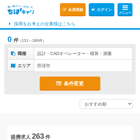
会員登録
ログイン
メニュー
採用をお考えの企業様はこちら
0
件
（151～180件）
職種
設計・CADオペレーター・積算・測量
エリア
匝瑳市
条件変更
263
提携求人
件