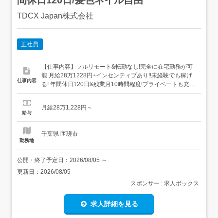
TDCX Japan株式会社
正社員
【仕事内容】フルリモート&転勤なし!完全に在宅勤務が可
能 月給28万1228円+インセンティブあり!!未経験でも稼げ
仕事内容
る! 年間休日120日&残業月10時間程度!プライベートも充実
研修充実!!完全在宅の丁寧な研修を実施!! 髪色(派手髪OK)・
服装・ネイル・タトゥー自由 世界的に有名なスマホメーカ
月給28万1,228円～
ーのデバイス(スマホ・タブレット・PCなど)の、お問い合
給与
わせ対応をお任せします!...
千葉県 匝瑳市
勤務地
公開・終了予定日：
2026/08/05
～
更新日：
2026/08/05
スポンサー : 求人ボックス
求人詳細を見る