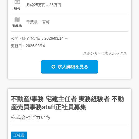
テナンス・小修繕等) 当社が所有する住宅・アパートなど
月給25万円～35万円
の物件の 共用部分の定期清掃・外回り清掃・小修繕・草刈
給与
り 退去後のクリーニン...
千葉県 一宮町
勤務地
公開・終了予定日：
2026/03/14
～
更新日：
2026/03/14
スポンサー : 求人ボックス
求人詳細を見る
不動産/事務 宅建主任者 実務経験者 不動
産売買事務staff正社員募集
株式会社ピカいち
正社員