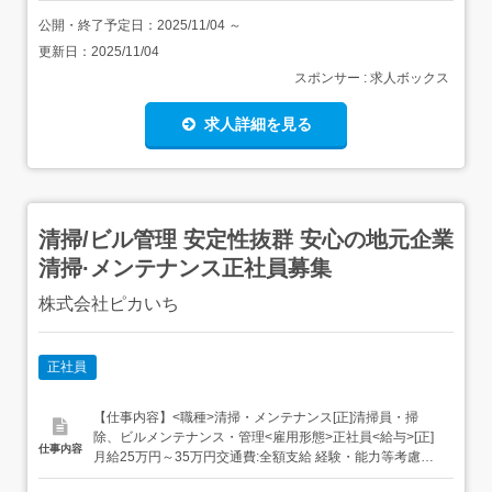
公開・終了予定日：
2025/11/04
～
更新日：
2025/11/04
スポンサー : 求人ボックス
求人詳細を見る
清掃/ビル管理 安定性抜群 安心の地元企業
清掃·メンテナンス正社員募集
株式会社ピカいち
正社員
【仕事内容】<職種>清掃・メンテナンス[正]清掃員・掃
除、ビルメンテナンス・管理<雇用形態>正社員<給与>[正]
仕事内容
月給25万円～35万円交通費:全額支給 経験・能力等考慮し
ます。<仕事内容>清掃・メンテナンスstaff(清掃・ビルメン