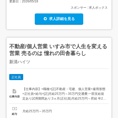
更新日：
2026/05/18
スポンサー : 求人ボックス
求人詳細を見る
不動産/個人営業 いすみ市で人生を変える
営業 売るのは 憧れの田舎暮らし
新清ハイツ
正社員
【仕事内容】<職種>[正]不動産・宅建、個人営業<雇用形態
>正社員<給与>[正]月給25万円～35万円交通費:一部支給規
仕事内容
定あり試用期間あり:3ヵ月(正社員)月給25万円～昇給 年2回
(4、12月)賞与 年2回ご希望により固定給・歩合制が選べま
す。頑張った分はしっかり反映。月収30万円～40万円も目
月給25万円～35万円
指せますよ。その他手当はご相談ください。<仕事内容><...
給与