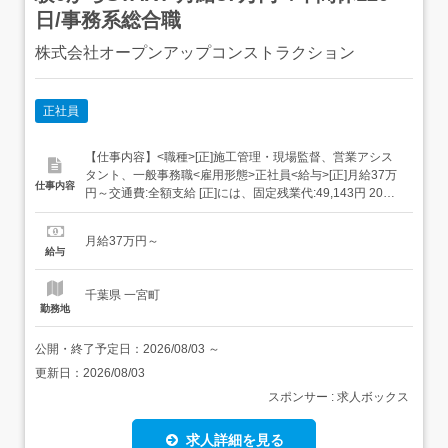
日/事務系総合職
株式会社オープンアップコンストラクション
正社員
【仕事内容】<職種>[正]施工管理・現場監督、営業アシス
タント、一般事務職<雇用形態>正社員<給与>[正]月給37万
仕事内容
円～交通費:全額支給 [正]には、固定残業代:49,143円 20時
間相当分が含まれます。 上記を超えて残業をした場合は、
別途残業代をお支払いします。 試用期間:3ヶ月/正社員/月
月給37万円～
給37万円月給額に下記の一律手当含むエリア職種手当/1万
給与
2,000円～...
千葉県 一宮町
勤務地
公開・終了予定日：
2026/08/03
～
更新日：
2026/08/03
スポンサー : 求人ボックス
求人詳細を見る