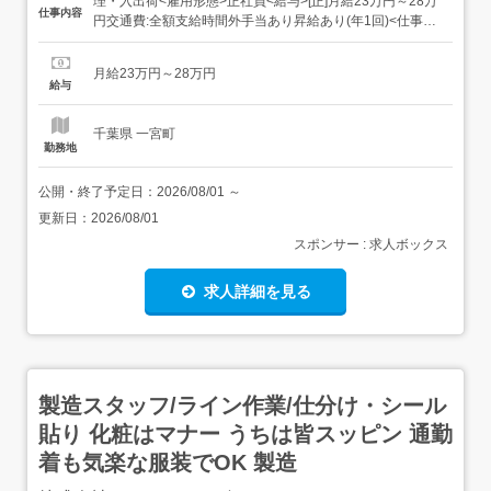
理・入出荷<雇用形態>正社員<給与>[正]月給23万円～28万
仕事内容
円交通費:全額支給時間外手当あり昇給あり(年1回)<仕事内
容>こつこつ系のシンプル作業もくもくメインのルーティ
ンワーク具体的には・完成品を種類ごとに仕分け・傷がつ
月給23万円～28万円
いていないかチェック・箱に入れるなど、はじめてでも覚
給与
えやすい仕事がた...
千葉県 一宮町
勤務地
公開・終了予定日：
2026/08/01
～
更新日：
2026/08/01
スポンサー : 求人ボックス
求人詳細を見る
製造スタッフ/ライン作業/仕分け・シール
貼り 化粧はマナー うちは皆スッピン 通勤
着も気楽な服装でOK 製造