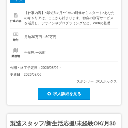
【仕事内容】<最短6ヶ月〜1年の研修からスタート>あなた
のキャリアは、ここから始まります。独自の教育サービス
仕事内容
を活用し、デザインやプログラミングなど、Webの基礎か
ら丁寧に習得。「やってみたい」という想いを、確かなス
キルへと育てていきます。定期的な個人面談を通じて、不
月給30万円～50万円
安や悩みにも一人ひとり寄り添いながらサポート。オンラ
給与
イン中心の学習スタイルのため、自分のペースで何度でも
復習できる環境が...
千葉県 一宮町
勤務地
公開・終了予定日：
2026/08/06
～
更新日：
2026/08/06
スポンサー : 求人ボックス
求人詳細を見る
製造スタッフ/新生活応援/未経験OK/月30