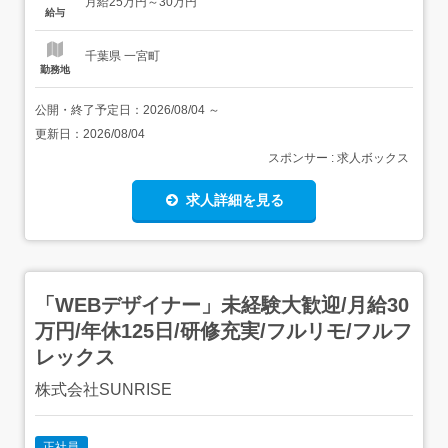
月給25万円～30万円
トできるため、心強いのも魅力です。 技術を身に付け、さ
給与
らに上のキャリアへ研修修了後は、あなたの希望や適性に
合わせてエン...
千葉県 一宮町
勤務地
公開・終了予定日：
2026/08/04
～
更新日：
2026/08/04
スポンサー : 求人ボックス
求人詳細を見る
「WEBデザイナー」未経験大歓迎/月給30
万円/年休125日/研修充実/フルリモ/フルフ
レックス
株式会社SUNRISE
正社員