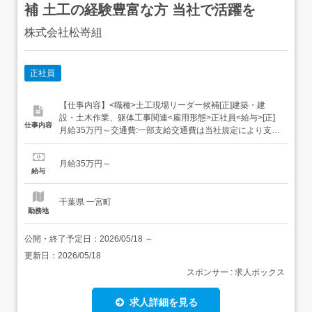
補 土工の経験豊富な方 当社で活躍を
株式会社松嵜組
正社員
【仕事内容】<職種>土工現場リーダー候補[正]建築・建
設・土木作業、躯体工事関連<雇用形態>正社員<給与>[正]
仕事内容
月給35万円～交通費:一部支給交通費は当社規定により支給
いたします。 昇給年1回 賞与年3回<仕事内容>土工現場リ
ーダー候補<正社員> 睦沢町周辺の道路改修・河川改修・草
月給35万円～
刈り等の 公共工事をメインに手掛けています。 1週間～1
給与
ヶ月の短期案件が中心...
千葉県 一宮町
勤務地
公開・終了予定日：
2026/05/18
～
更新日：
2026/05/18
スポンサー : 求人ボックス
求人詳細を見る