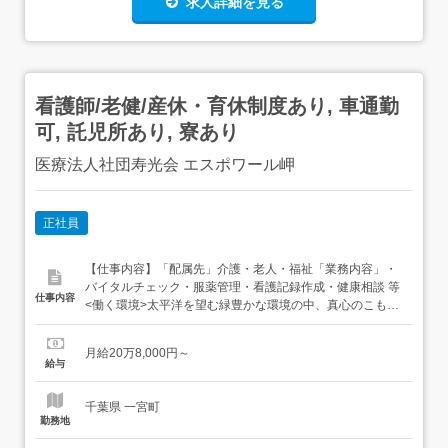
求人詳細を見る
看護師/老健/産休・育休制度あり, 車通勤
可, 託児所あり, 寮あり
医療法人社団寿光会 エスポワール岬
正社員
【仕事内容】「配属先」介護・老人・福祉「業務内容」・
バイタルチェック・服薬管理・看護記録作成・健康相談 等
仕事内容
<働く環境>太平洋を望む緑豊かな環境の中、真心のこもっ
た介護で家庭生活への復帰をお手伝いしています。「施設
情報」・施設規模敷地面積12.359平方メートル・施設リハ
月給20万8,000円～
ビリ室、診察室、レクリエーション室、談話室、食堂、浴
給与
室、特殊浴槽、その他・定員入所入所 100...
千葉県 一宮町
勤務地