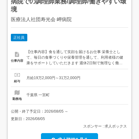
病院での調理師業務/調理師/働きやすい環
境
医療法人社団寿光会 岬病院
正社員
【仕事内容】食を通して笑顔を届けるお仕事 栄養士とし
て、毎日の食事づくりや栄養管理を通して、利用者様の健
仕事内容
康をサポートしていただきます 週休2日制で無理なく働け
る環境! 先輩スタッフがしっかりサポートします <お仕事内
容>病院での調理師業務全般<総合病院(198床)における調
月給19万2,000円～31万2,000円
理員業務全般>・病院入院患者様と職員のの食事調理・盛
給与
り付け、配膳作業・食器、調理器具等の洗浄作...
千葉県 一宮町
勤務地
公開・終了予定日：
2026/08/05
～
更新日：
2026/08/05
スポンサー : 求人ボックス