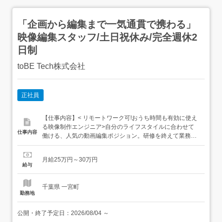
「企画から編集まで一気通貫で携わる」
映像編集スタッフ/土日祝休み/完全週休2
日制
toBE Tech株式会社
正社員
【仕事内容】< リモートワーク可!おうち時間も有効に使え
る映像制作エンジニア>自分のライフスタイルに合わせて
仕事内容
働ける、人気の動画編集ポジション。研修を終えて業務に
慣れてくれば、在宅勤務(リモートワーク)が選択可能で
す。先輩の多くも未経験からスタートしており、安心して
月給25万円～30万円
一歩を踏み出せる環境です。 面白さを追求するやりがいあ
給与
なたの編集技術で、元の映像素材が何倍も魅力的に生まれ
変わる達成感が...
千葉県 一宮町
勤務地
公開・終了予定日：
2026/08/04
～