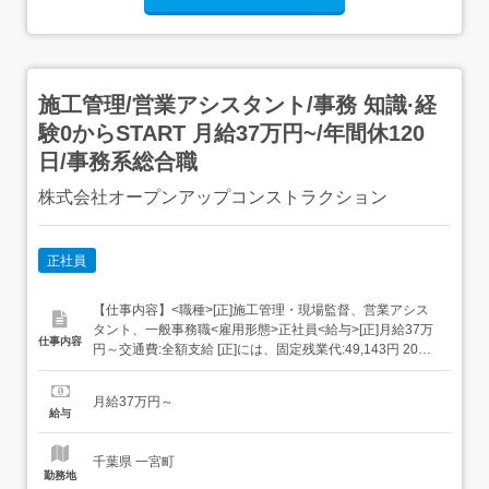
施工管理/営業アシスタント/事務 知識·経
験0からSTART 月給37万円~/年間休120
日/事務系総合職
株式会社オープンアップコンストラクション
正社員
【仕事内容】<職種>[正]施工管理・現場監督、営業アシス
タント、一般事務職<雇用形態>正社員<給与>[正]月給37万
仕事内容
円～交通費:全額支給 [正]には、固定残業代:49,143円 20時
間相当分が含まれます。 上記を超えて残業をした場合は、
別途残業代をお支払いします。 試用期間:3ヶ月/正社員/月
月給37万円～
給37万円月給額に下記の一律手当含むエリア職種手当/1万
給与
2,000円～...
千葉県 一宮町
勤務地