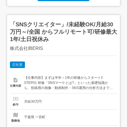
「SNSクリエイター」/未経験OK/月給30
万円～/全国 からフルリモート可/研修最大
1年/土日祝休み
株式会社IBERIS
正社員
【仕事内容】まずは半年～1年の研修からスタート!/
STEP01 研修「SNSマーケとは?」といった基礎知識か
仕事内容
ら、投稿用の画像・動画制作・SNS運用の分析方法まで、
未経験の方でも分かりやすくご説明します。社会人として
の基礎力を養うため、顧客対応・電話対応などを含む業務
月給30万円
に携わる期間を設けています。 STEP02 SNSマーケターデ
給与
ビューあなたの成長度合いや希望を考慮しながら、...
千葉県 一宮町
勤務地