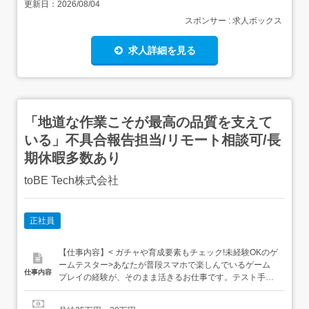
更新日：
2026/08/04
スポンサー : 求人ボックス
求人詳細を見る
「地道な作業こそが最高の品質を支えて
いる」不具合報告担当/リモート相談可/長
期休暇多数あり
toBE Tech株式会社
正社員
【仕事内容】< ガチャや育成要素もチェック!未経験OKのゲ
ームテスター>あなたが普段スマホで楽しんでいるゲーム
仕事内容
プレイの経験が、そのまま活きるお仕事です。テスト手順
書があるため、指示通りに操作するだけで不具合を見つけ
られます。同期メンバーと一緒に1ヶ月の研修からスター