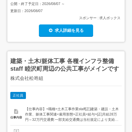
公開・終了予定日：
2026/08/07
～
更新日：
2026/08/07
スポンサー : 求人ボックス
求人詳細を見る
建築・土木/躯体工事 各種インフラ整備
staff 睦沢町周辺の公共工事がメインです
株式会社松嵜組
正社員
【仕事内容】<職種>土木工事作業staff[正]建築・建設・土木
作業、躯体工事関連<雇用形態>正社員<給与>[正]月給28万
仕事内容
円～32万円交通費:一部支給交通費は当社規定により支給い
たします。 昇給年1回 賞与年3回 3年以上のご経験をお持ち
の方は、 月給32万円～<仕事内容>土木工事作業staff<正社