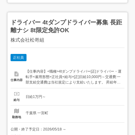
ドライバー 4tダンプドライバー募集 長距
離ナシ 8t限定免許OK
株式会社松嵜組
正社員
【仕事内容】<職種>4tダンプドライバー[正]ドライバー・運
転手<雇用形態>正社員<給与>[正]日給10,000円～交通費:一
仕事内容
部支給交通費は当社規定により支給いたします。 昇給年1
回 賞与年3回<仕事内容>4tダンプドライバー<正社員> 睦沢
町周辺の道路改修・河川改修・草刈り等の 公共工事をメイ
日給1万円～
ンに手掛けています。 睦沢町周辺の運搬がメインです。 公
給与
共...
千葉県 一宮町
勤務地
公開・終了予定日：
2026/05/18
～