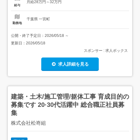
月給28万円～32万円
員> 睦沢町周辺の道路改修・河川改修・草刈り等の ...
給与
千葉県 一宮町
勤務地
公開・終了予定日：
2026/05/18
～
更新日：
2026/05/18
スポンサー : 求人ボックス
求人詳細を見る
建築・土木/施工管理/躯体工事 育成目的の
募集です 20·30代活躍中 総合職正社員募
集
株式会社松嵜組