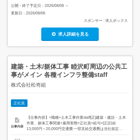
公開・終了予定日：
2026/08/06
～
更新日：
2026/08/06
スポンサー : 求人ボックス
求人詳細を見る
建築・土木/躯体工事 睦沢町周辺の公共工
事がメイン 各種インフラ整備staff
株式会社松嵜組
正社員
【仕事内容】<職種>土木工事作業staff[正]建築・建設・土木
作業、躯体工事関連<雇用形態>正社員<給与>[正]日給
仕事内容
13,000円～20,000円交通費:一部支給交通費は当社規定に
より支給いたします。 昇給年1回 賞与年3回 3年以上のご経
験をお持ちの方は、 日給15,000円～<仕事内容>土木工事