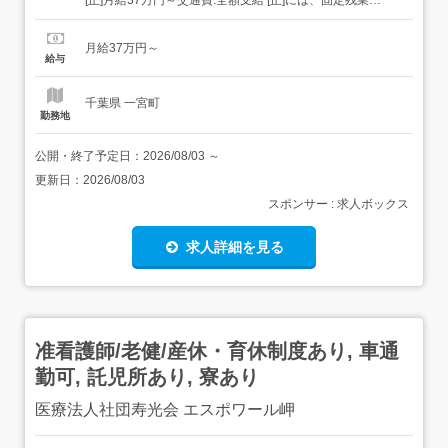
[正]月給37万円～交通費:全額支給 [正]には、固定残業
代:49,143円 20時間相当分が含まれます。 上記を超えて残
業をした場合は、別途残業代をお支払いします。 試用期
月給37万円～
間:3ヶ月/正社員/月給37万円月給額に下記の一律手当含むエ
給与
リア職種手当/1万2,...
千葉県 一宮町
勤務地
公開・終了予定日：
2026/08/03
～
更新日：
2026/08/03
スポンサー : 求人ボックス
求人詳細を見る
准看護師/老健/産休・育休制度あり, 車通
勤可, 託児所あり, 寮あり
医療法人社団寿光会 エスポワール岬