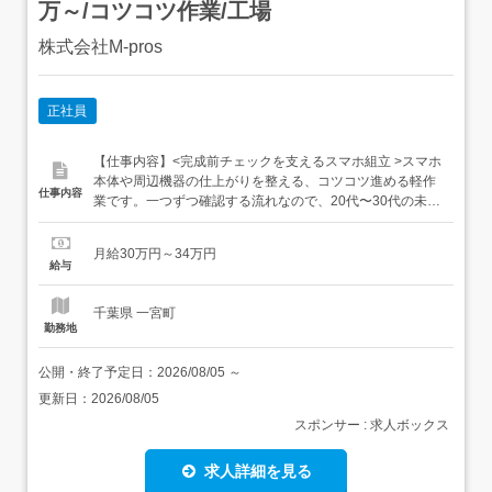
万～/コツコツ作業/工場
株式会社M-pros
正社員
【仕事内容】<完成前チェックを支えるスマホ組立 >スマホ
本体や周辺機器の仕上がりを整える、コツコツ進める軽作
仕事内容
業です。一つずつ確認する流れなので、20代〜30代の未経
験者も段階的に慣れていけます。<はじめやすい条件> 寮・
社宅付き案件を紹介可能 生活備品の準備を相談OK 友人同
月給30万円～34万円
士での応募も相談OKひとりで新生活を始める不安も、事前
給与
に相談しながら進められます。<仕事内容>...
千葉県 一宮町
勤務地
公開・終了予定日：
2026/08/05
～
更新日：
2026/08/05
スポンサー : 求人ボックス
求人詳細を見る