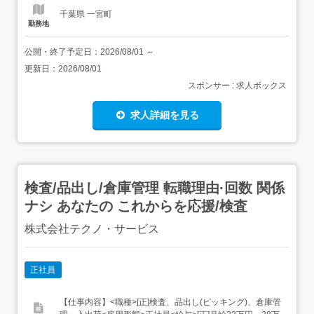
千葉県 一宮町
勤務地
公開・終了予定日：
2026/08/01
～
更新日：
2026/08/01
スポンサー : 求人ボックス
求人詳細を見る
検査/品出し/倉庫管理 転職理由·回数 関係
ナシ あなたの これからを応援/検査
株式会社テクノ・サービス
正社員
【仕事内容】<職種>[正]検査、品出し(ピッキング)、倉庫管