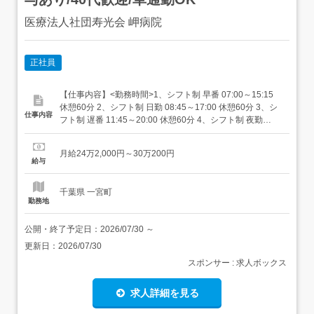
医療法人社団寿光会 岬病院
正社員
【仕事内容】<勤務時間>1、シフト制 早番 07:00～15:15
休憩60分 2、シフト制 日勤 08:45～17:00 休憩60分 3、シ
仕事内容
フト制 遅番 11:45～20:00 休憩60分 4、シフト制 夜勤
16:30～09:00 休憩120分 月4回必須<給与>月額(総
額)242,000円〜300,200円 全員対象・夜勤手当:8000円/1
月給24万2,000円～30万200円
回・調整手当:36,000円...
給与
千葉県 一宮町
勤務地
公開・終了予定日：
2026/07/30
～
更新日：
2026/07/30
スポンサー : 求人ボックス
求人詳細を見る