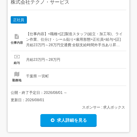
株式会社テクノ・サービス
正社員
【仕事内容】<職種>[正]製造スタッフ(組立・加工等)、ライ
ン作業、仕分け・シール貼り<雇用形態>正社員<給与>[正]
仕事内容
月給23万円～28万円交通費:全額支給時間外手当あり昇給
あり(年1回)<仕事内容>モノづくり業界でのお仕事/仕分け
や梱包、包装といったかんたんなお仕事などが中心。(その
月給23万円～28万円
ほか、組立や加工などもあります!)覚えやすいルーティン
給与
ワークばかりなので...
千葉県 一宮町
勤務地
公開・終了予定日：
2026/08/01
～
更新日：
2026/08/01
スポンサー : 求人ボックス
求人詳細を見る