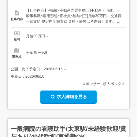
【仕事内容】<職種>不動産売買事務[正]不動産・宅建、一
般事務職<雇用形態>正社員<給与>[正]月給30万円～交通費:
仕事内容
一部支給 規定内全額支給 資格・経験は考慮致します。 経
験者優遇<仕事内容>不動産売買事務・購入物件の契約およ
び決済準備・自社所有物件売却の際の契約または決済まで
月給30万円～
の書類準備・競売や公売の入札手続き などの不動産売買に
給与
関する事務業務全般を担...
千葉県 一宮町
勤務地
公開・終了予定日：
2026/06/16
～
更新日：
2026/06/16
スポンサー : 求人ボックス
求人詳細を見る
一般病院の看護助手/太東駅/未経験歓迎/賞
与あり/40代歓迎/車通勤OK