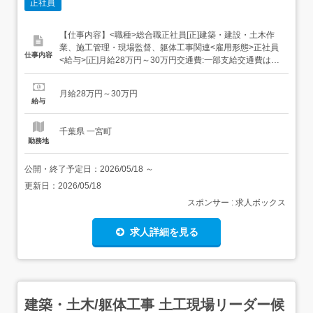
正社員
【仕事内容】<職種>総合職正社員[正]建築・建設・土木作
業、施工管理・現場監督、躯体工事関連<雇用形態>正社員
仕事内容
<給与>[正]月給28万円～30万円交通費:一部支給交通費は当
社規定により支給いたします。 昇給年1回 賞与年3回 試用
期間中(最長3か月)は 月給25万円～ 雇用形態:正社員<仕事
月給28万円～30万円
内容>総合職正社員 将来の当社の軸となって頂ける方を 育
給与
成す...
千葉県 一宮町
勤務地
公開・終了予定日：
2026/05/18
～
更新日：
2026/05/18
スポンサー : 求人ボックス
求人詳細を見る
建築・土木/躯体工事 土工現場リーダー候