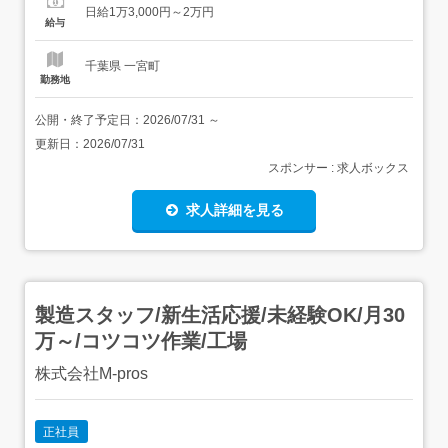
日給1万3,000円～2万円
作業staff<正社員> 睦沢町周辺の道路改修・河川改...
給与
千葉県 一宮町
勤務地
公開・終了予定日：
2026/07/31
～
更新日：
2026/07/31
スポンサー : 求人ボックス
求人詳細を見る
製造スタッフ/新生活応援/未経験OK/月30
万～/コツコツ作業/工場
株式会社M-pros
正社員