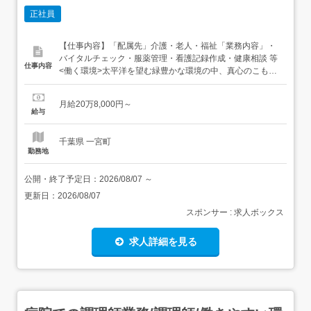
正社員
【仕事内容】「配属先」介護・老人・福祉「業務内容」・
バイタルチェック・服薬管理・看護記録作成・健康相談 等
仕事内容
<働く環境>太平洋を望む緑豊かな環境の中、真心のこもっ
た介護で家庭生活への復帰をお手伝いしています。「施設
情報」・施設規模敷地面積12.359平方メートル・施設リハ
月給20万8,000円～
ビリ室、診察室、レクリエーション室、談話室、食堂、浴
給与
室、特殊浴槽、その他・定員入所入所 100...
千葉県 一宮町
勤務地
公開・終了予定日：
2026/08/07
～
更新日：
2026/08/07
スポンサー : 求人ボックス
求人詳細を見る