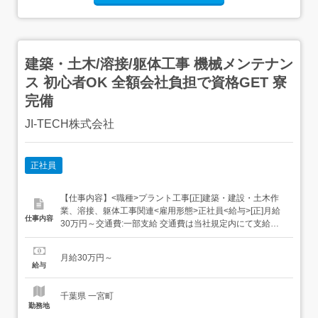
建築・土木/溶接/躯体工事 機械メンテナン
ス 初心者OK 全額会社負担で資格GET 寮
完備
JI‐TECH株式会社
正社員
【仕事内容】<職種>プラント工事[正]建築・建設・土木作
業、溶接、躯体工事関連<雇用形態>正社員<給与>[正]月給
仕事内容
30万円～交通費:一部支給 交通費は当社規定内にて支給い
たします。 昇給あり/随時 資格取得でさらに給与up 資格取
得の費用は会社が全額負担の嬉しい特典付!(規程あり) 日/週
月給30万円～
払いOK(規程あり) 給与の前借あり どちらもお気軽にご相
給与
談ください。...
千葉県 一宮町
勤務地