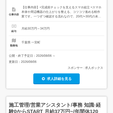
【仕事内容】<完成前チェックを支えるスマホ組立 >スマホ
本体や周辺機器の仕上がりを整える、コツコツ進める軽作
仕事内容
業です。一つずつ確認する流れなので、20代〜30代の未経
験者も段階的に慣れていけます。<はじめやすい条件> 寮・
社宅付き案件を紹介可能 生活備品の準備を相談OK 友人同
月給30万円～34万円
士での応募も相談OKひとりで新生活を始める不安も、事前
給与
に相談しながら進められます。<仕事内容>...
千葉県 一宮町
勤務地
公開・終了予定日：
2026/08/06
～
更新日：
2026/08/06
スポンサー : 求人ボックス
求人詳細を見る
施工管理/営業アシスタント/事務 知識·経
験0からSTART 月給37万円~/年間休120