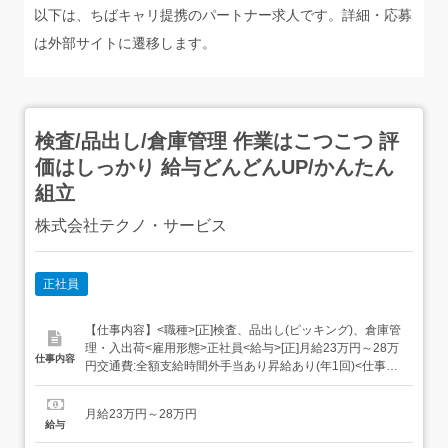
以下は、ちばキャリ提携のパートナー求人です。詳細・応募
は外部サイトに遷移します。
検査/品出し/倉庫管理 作業はこつこつ 評
価はしっかり 給与どんどんUP/かんたん
組立
株式会社テクノ・サービス
正社員
【仕事内容】<職種>[正]検査、品出し(ピッキング)、倉庫管
理・入出荷<雇用形態>正社員<給与>[正]月給23万円～28万
仕事内容
円交通費:全額支給時間外手当あり昇給あり(年1回)<仕事内
容>組立・梱包などのこつこつ作業自分に合ったお仕事が
見つかる具体的には・機械にプラスチック製品をセット・
月給23万円～28万円
ボタンを押して、機械を動かす・加工された製品を、丁寧
給与
に箱にしまうなど、...